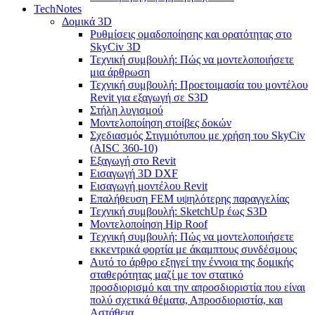
TechNotes
Δομικά 3D
Ρυθμίσεις ομαδοποίησης και ορατότητας στο
SkyCiv 3D
Τεχνική συμβουλή: Πώς να μοντελοποιήσετε
μια άρθρωση
Τεχνική συμβουλή: Προετοιμασία του μοντέλου
Revit για εξαγωγή σε S3D
Στήλη λυγισμού
Μοντελοποίηση στοίβες δοκών
Σχεδιασμός Στιγμιότυπου με χρήση του SkyCiv
(AISC 360-10)
Εξαγωγή στο Revit
Εισαγωγή 3D DXF
Εισαγωγή μοντέλου Revit
Επαλήθευση FEM υψηλότερης παραγγελίας
Τεχνική συμβουλή: SketchUp έως S3D
Μοντελοποίηση Hip Roof
Τεχνική συμβουλή: Πώς να μοντελοποιήσετε
εκκεντρικά φορτία με άκαμπτους συνδέσμους
Αυτό το άρθρο εξηγεί την έννοια της δομικής
σταθερότητας μαζί με τον στατικό
προσδιορισμό και την απροσδιοριστία που είναι
πολύ σχετικά θέματα, Απροσδιοριστία, και
Αστάθεια