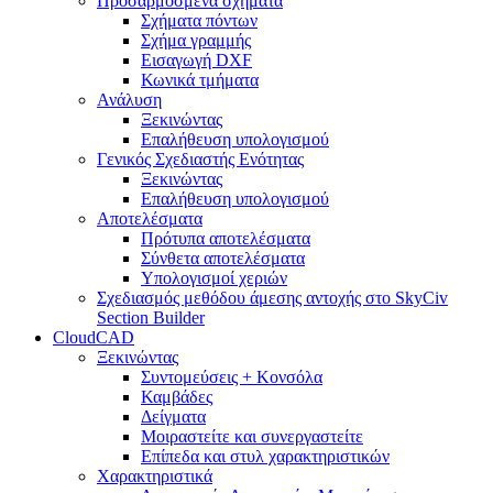
Προσαρμοσμένα σχήματα
Σχήματα πόντων
Σχήμα γραμμής
Εισαγωγή DXF
Κωνικά τμήματα
Ανάλυση
Ξεκινώντας
Επαλήθευση υπολογισμού
Γενικός Σχεδιαστής Ενότητας
Ξεκινώντας
Επαλήθευση υπολογισμού
Αποτελέσματα
Πρότυπα αποτελέσματα
Σύνθετα αποτελέσματα
Υπολογισμοί χεριών
Σχεδιασμός μεθόδου άμεσης αντοχής στο SkyCiv
Section Builder
CloudCAD
Ξεκινώντας
Συντομεύσεις + Κονσόλα
Καμβάδες
Δείγματα
Μοιραστείτε και συνεργαστείτε
Επίπεδα και στυλ χαρακτηριστικών
Χαρακτηριστικά