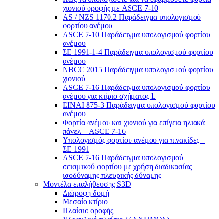
χιονιού οροφής με ASCE 7-10
AS / NZS 1170.2 Παράδειγμα υπολογισμού
φορτίου ανέμου
ASCE 7-10 Παράδειγμα υπολογισμού φορτίου
ανέμου
ΣΕ 1991-1-4 Παράδειγμα υπολογισμού φορτίου
ανέμου
NBCC 2015 Παράδειγμα υπολογισμού φορτίου
χιονιού
ASCE 7-16 Παράδειγμα υπολογισμού φορτίου
ανέμου για κτίριο σχήματος L
ΕΙΝΑΙ 875-3 Παράδειγμα υπολογισμού φορτίου
ανέμου
Φορτία ανέμου και χιονιού για επίγεια ηλιακά
πάνελ – ASCE 7-16
Υπολογισμός φορτίου ανέμου για πινακίδες –
ΣΕ 1991
ASCE 7-16 Παράδειγμα υπολογισμού
σεισμικού φορτίου με χρήση διαδικασίας
ισοδύναμης πλευρικής δύναμης
Μοντέλα επαλήθευσης S3D
Διώροφη δομή
Μεσαίο κτίριο
Πλαίσιο οροφής