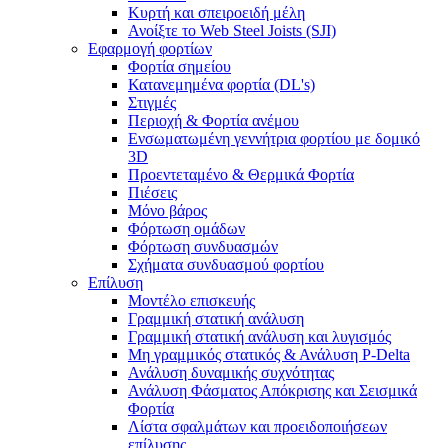
Κυρτή και σπειροειδή μέλη
Ανοίξτε το Web Steel Joists (SJI)
Εφαρμογή φορτίων
Φορτία σημείου
Κατανεμημένα φορτία (DL's)
Στιγμές
Περιοχή & Φορτία ανέμου
Ενσωματωμένη γεννήτρια φορτίου με δομικό
3D
Προεντεταμένο & Θερμικά Φορτία
Πιέσεις
Μόνο βάρος
Φόρτωση ομάδων
Φόρτωση συνδυασμών
Σχήματα συνδυασμού φορτίου
Επίλυση
Μοντέλο επισκευής
Γραμμική στατική ανάλυση
Γραμμική στατική ανάλυση και λυγισμός
Μη γραμμικός στατικός & Ανάλυση P-Delta
Ανάλυση δυναμικής συχνότητας
Ανάλυση Φάσματος Απόκρισης και Σεισμικά
Φορτία
Λίστα σφαλμάτων και προειδοποιήσεων
επίλυσης