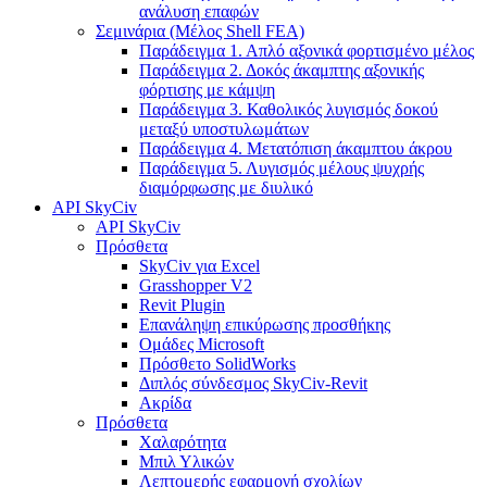
ανάλυση επαφών
Σεμινάρια (Μέλος Shell FEA)
Παράδειγμα 1. Απλό αξονικά φορτισμένο μέλος
Παράδειγμα 2. Δοκός άκαμπτης αξονικής
φόρτισης με κάμψη
Παράδειγμα 3. Καθολικός λυγισμός δοκού
μεταξύ υποστυλωμάτων
Παράδειγμα 4. Μετατόπιση άκαμπτου άκρου
Παράδειγμα 5. Λυγισμός μέλους ψυχρής
διαμόρφωσης με διυλικό
API SkyCiv
API SkyCiv
Πρόσθετα
SkyCiv για Excel
Grasshopper V2
Revit Plugin
Επανάληψη επικύρωσης προσθήκης
Ομάδες Microsoft
Πρόσθετο SolidWorks
Διπλός σύνδεσμος SkyCiv-Revit
Ακρίδα
Πρόσθετα
Χαλαρότητα
Μπιλ Υλικών
Λεπτομερής εφαρμογή σχολίων