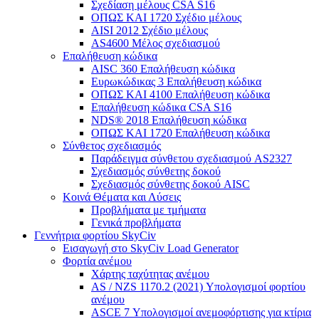
Σχεδίαση μέλους CSA S16
ΟΠΩΣ ΚΑΙ 1720 Σχέδιο μέλους
AISI 2012 Σχέδιο μέλους
AS4600 Μέλος σχεδιασμού
Επαλήθευση κώδικα
AISC 360 Επαλήθευση κώδικα
Ευρωκώδικας 3 Επαλήθευση κώδικα
ΟΠΩΣ ΚΑΙ 4100 Επαλήθευση κώδικα
Επαλήθευση κώδικα CSA S16
NDS® 2018 Επαλήθευση κώδικα
ΟΠΩΣ ΚΑΙ 1720 Επαλήθευση κώδικα
Σύνθετος σχεδιασμός
Παράδειγμα σύνθετου σχεδιασμού AS2327
Σχεδιασμός σύνθετης δοκού
Σχεδιασμός σύνθετης δοκού AISC
Κοινά Θέματα και Λύσεις
Προβλήματα με τμήματα
Γενικά προβλήματα
Γεννήτρια φορτίου SkyCiv
Εισαγωγή στο SkyCiv Load Generator
Φορτία ανέμου
Χάρτης ταχύτητας ανέμου
AS / NZS 1170.2 (2021) Υπολογισμοί φορτίου
ανέμου
ASCE 7 Υπολογισμοί ανεμοφόρτισης για κτίρια