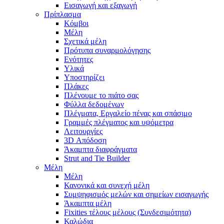
Εισαγωγή και εξαγωγή
Πρίπλασμα
Κόμβοι
Μέλη
Σχετικά μέλη
Πρότυπα συναρμολόγησης
Ενότητες
Υλικά
Υποστηρίζει
Πλάκες
Πλένουμε το πιάτο σας
Φύλλα δεδομένων
Πλέγματα, Εργαλείο πένας και σπάσιμο
Γραμμές πλέγματος και υψόμετρα
Λειτουργίες
3D Απόδοση
Άκαμπτα διαφράγματα
Strut and Tie Builder
Μέλη
Μέλη
Κανονικά και συνεχή μέλη
Συμψηφισμός μελών και σημείων εισαγωγής
Άκαμπτα μέλη
Fixities τέλους μέλους (Συνδεσιμότητα)
Καλώδια