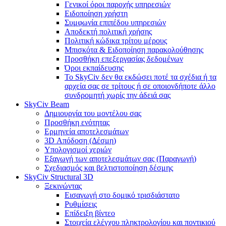
Γενικοί όροι παροχής υπηρεσιών
Ειδοποίηση χρήστη
Συμφωνία επιπέδου υπηρεσιών
Αποδεκτή πολιτική χρήσης
Πολιτική κώδικα τρίτου μέρους
Μπισκότα & Ειδοποίηση παρακολούθησης
Προσθήκη επεξεργασίας δεδομένων
Όροι εκπαίδευσης
Το SkyCiv δεν θα εκδώσει ποτέ τα σχέδια ή τα
αρχεία σας σε τρίτους ή σε οποιονδήποτε άλλο
συνδρομητή χωρίς την άδειά σας
SkyCiv Beam
Δημιουργία του μοντέλου σας
Προσθήκη ενότητας
Ερμηνεία αποτελεσμάτων
3D Απόδοση (Δέσμη)
Υπολογισμοί χεριών
Εξαγωγή των αποτελεσμάτων σας (Παραγωγή)
Σχεδιασμός και βελτιστοποίηση δέσμης
SkyCiv Structural 3D
Ξεκινώντας
Εισαγωγή στο δομικό τρισδιάστατο
Ρυθμίσεις
Επίδειξη βίντεο
Στοιχεία ελέγχου πληκτρολογίου και ποντικιού