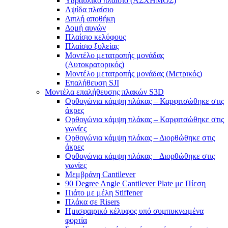
Υδραυλικό πλαίσιο (ΑΣΧΗΜΟΣ)
Αψίδα πλαίσιο
Διπλή αποθήκη
Δομή αυγών
Πλαίσιο κελύφους
Πλαίσιο ξυλείας
Μοντέλο μετατροπής μονάδας
(Αυτοκρατορικός)
Μοντέλο μετατροπής μονάδας (Μετρικός)
Επαλήθευση SJI
Μοντέλα επαλήθευσης πλακών S3D
Ορθογώνια κάμψη πλάκας – Καρφιτσώθηκε στις
άκρες
Ορθογώνια κάμψη πλάκας – Καρφιτσώθηκε στις
γωνίες
Ορθογώνια κάμψη πλάκας – Διορθώθηκε στις
άκρες
Ορθογώνια κάμψη πλάκας – Διορθώθηκε στις
γωνίες
Μεμβράνη Cantilever
90 Degree Angle Cantilever Plate με Πίεση
Πιάτο με μέλη Stiffener
Πλάκα σε Risers
Ημισφαιρικό κέλυφος υπό συμπυκνωμένα
φορτία