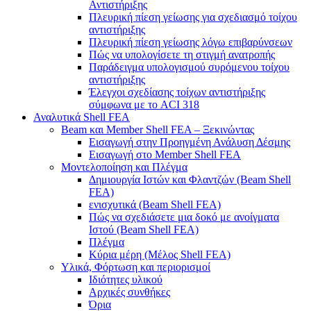
Αντιστήριξης
Πλευρική πίεση γείωσης για σχεδιασμό τοίχου
αντιστήριξης
Πλευρική πίεση γείωσης λόγω επιβαρύνσεων
Πώς να υπολογίσετε τη στιγμή ανατροπής
Παράδειγμα υπολογισμού συρόμενου τοίχου
αντιστήριξης
Έλεγχοι σχεδίασης τοίχων αντιστήριξης
σύμφωνα με το ACI 318
Αναλυτικά Shell FEA
Beam και Member Shell FEA – Ξεκινώντας
Εισαγωγή στην Προηγμένη Ανάλυση Δέσμης
Εισαγωγή στο Member Shell FEA
Μοντελοποίηση και Πλέγμα
Δημιουργία Ιστών και Φλαντζών (Beam Shell
FEA)
ενισχυτικά (Beam Shell FEA)
Πώς να σχεδιάσετε μια δοκό με ανοίγματα
Ιστού (Beam Shell FEA)
Πλέγμα
Κύρια μέρη (Μέλος Shell FEA)
Υλικά, Φόρτωση και περιορισμοί
Ιδιότητες υλικού
Αρχικές συνθήκες
Όρια