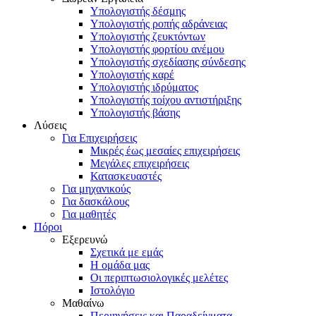
Υπολογιστής δέσμης
Υπολογιστής ροπής αδράνειας
Υπολογιστής ζευκτόντων
Υπολογιστής φορτίου ανέμου
Υπολογιστής σχεδίασης σύνδεσης
Υπολογιστής καρέ
Υπολογιστής ιδρύματος
Υπολογιστής τοίχου αντιστήριξης
Υπολογιστής βάσης
Λύσεις
Για Επιχειρήσεις
Μικρές έως μεσαίες επιχειρήσεις
Μεγάλες επιχειρήσεις
Κατασκευαστές
Για μηχανικούς
Για δασκάλους
Για μαθητές
Πόροι
Εξερευνώ
Σχετικά με εμάς
Η ομάδα μας
Οι περιπτωσιολογικές μελέτες
Ιστολόγιο
Μαθαίνω
Περιηγήσεις και Παραδείγματα