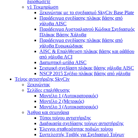
διορθώσετε
v1 Τεκμηρίωση
Ξεκινώντας με το σχεδιασμό SkyCiv Base Plate
Παράδειγμα σχεδίασης πλάκας βάσης από
χάλυβα AISC
Παράδειγμα Αυστραλιανού Κώδικα Σχεδιασμός
Πλάκας Βάσης Χάλυβα
Παράδειγμα σχεδίασης πλάκας βάσης από
χάλυβα Ευρωκώδικας
AISC & Επαλήθευση πλάκας βάσης και ράβδου
από χάλυβα ACI
Διατμητική ωτίδα AISC
Σεισμική σχεδίαση πλάκας βάσης χάλυβα AISC
NSCP 2015 Σχέδιο πλάκας βάσης από χάλυβα
Τείχος αντιστήριξης SkyCiv
Ξεκινώντας
Σελίδες επαλήθευσης
Μοντέλο 1 (Αυτοκρατορικός)
Μοντέλο 2 (Μετρικός)
Μοντέλο 3 (Αυτοκρατορικός)
Άρθρα και σεμινάρια
Τύποι τοίχου αντιστήριξης
Διαδικασία σχεδίασης τοίχων αντιστήριξης
Έλεγχοι σταθερότητας ποδιών τοίχου
Συντελεστής Τριβής για Σχεδιασμό Τοίχων