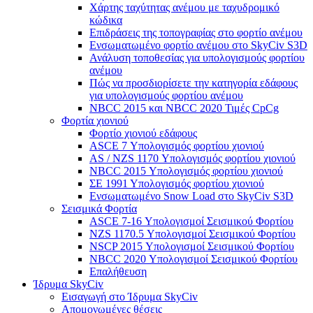
Χάρτης ταχύτητας ανέμου με ταχυδρομικό
κώδικα
Επιδράσεις της τοπογραφίας στο φορτίο ανέμου
Ενσωματωμένο φορτίο ανέμου στο SkyCiv S3D
Ανάλυση τοποθεσίας για υπολογισμούς φορτίου
ανέμου
Πώς να προσδιορίσετε την κατηγορία εδάφους
για υπολογισμούς φορτίου ανέμου
NBCC 2015 και NBCC 2020 Τιμές CpCg
Φορτία χιονιού
Φορτίο χιονιού εδάφους
ASCE 7 Υπολογισμός φορτίου χιονιού
AS / NZS 1170 Υπολογισμός φορτίου χιονιού
NBCC 2015 Υπολογισμός φορτίου χιονιού
ΣΕ 1991 Υπολογισμός φορτίου χιονιού
Ενσωματωμένο Snow Load στο SkyCiv S3D
Σεισμικά Φορτία
ASCE 7-16 Υπολογισμοί Σεισμικού Φορτίου
NZS 1170.5 Υπολογισμοί Σεισμικού Φορτίου
NSCP 2015 Υπολογισμοί Σεισμικού Φορτίου
NBCC 2020 Υπολογισμοί Σεισμικού Φορτίου
Επαλήθευση
Ίδρυμα SkyCiv
Εισαγωγή στο Ίδρυμα SkyCiv
Απομονωμένες θέσεις