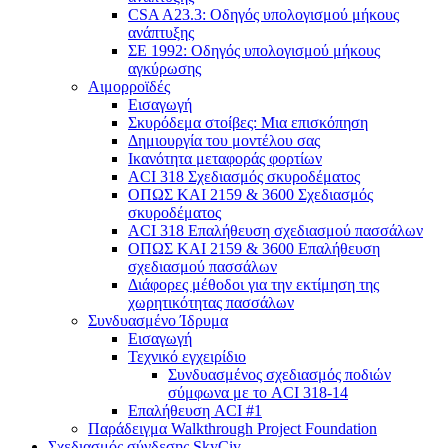
CSA A23.3: Οδηγός υπολογισμού μήκους
ανάπτυξης
ΣΕ 1992: Οδηγός υπολογισμού μήκους
αγκύρωσης
Αιμορροϊδές
Εισαγωγή
Σκυρόδεμα στοίβες: Μια επισκόπηση
Δημιουργία του μοντέλου σας
Ικανότητα μεταφοράς φορτίων
ACI 318 Σχεδιασμός σκυροδέματος
ΟΠΩΣ ΚΑΙ 2159 & 3600 Σχεδιασμός
σκυροδέματος
ACI 318 Επαλήθευση σχεδιασμού πασσάλων
ΟΠΩΣ ΚΑΙ 2159 & 3600 Επαλήθευση
σχεδιασμού πασσάλων
Διάφορες μέθοδοι για την εκτίμηση της
χωρητικότητας πασσάλων
Συνδυασμένο Ίδρυμα
Εισαγωγή
Τεχνικό εγχειρίδιο
Συνδυασμένος σχεδιασμός ποδιών
σύμφωνα με το ACI 318-14
Επαλήθευση ACI #1
Παράδειγμα Walkthrough Project Foundation
Σχεδιασμός σύνδεσης SkyCiv