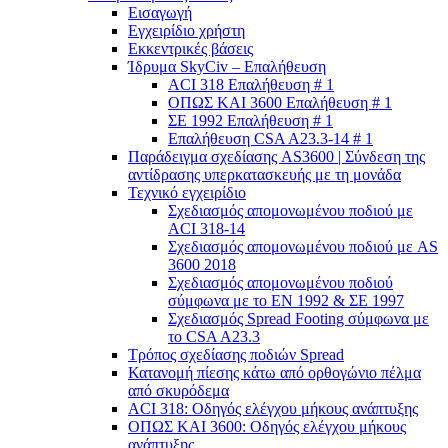
Εισαγωγή
Εγχειρίδιο χρήστη
Εκκεντρικές βάσεις
Ίδρυμα SkyCiv – Επαλήθευση
ACI 318 Επαλήθευση # 1
ΟΠΩΣ ΚΑΙ 3600 Επαλήθευση # 1
ΣΕ 1992 Επαλήθευση # 1
Επαλήθευση CSA A23.3-14 # 1
Παράδειγμα σχεδίασης AS3600 | Σύνδεση της
αντίδρασης υπερκατασκευής με τη μονάδα
Τεχνικό εγχειρίδιο
Σχεδιασμός απομονωμένου ποδιού με
ACI 318-14
Σχεδιασμός απομονωμένου ποδιού με AS
3600 2018
Σχεδιασμός απομονωμένου ποδιού
σύμφωνα με το ΕΝ 1992 & ΣΕ 1997
Σχεδιασμός Spread Footing σύμφωνα με
το CSA A23.3
Τρόπος σχεδίασης ποδιών Spread
Κατανομή πίεσης κάτω από ορθογώνιο πέλμα
από σκυρόδεμα
ACI 318: Οδηγός ελέγχου μήκους ανάπτυξης
ΟΠΩΣ ΚΑΙ 3600: Οδηγός ελέγχου μήκους
ανάπτυξης