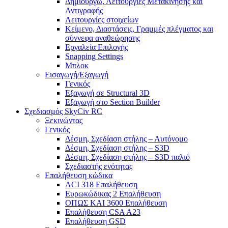
Δημιουργώ, Λειτουργίες Μετακίνησης και
Αντιγραφής
Λειτουργίες στοιχείων
Κείμενο, Διαστάσεις, Γραμμές πλέγματος και
σύννεφα αναθεώρησης
Εργαλεία Επιλογής
Snapping Settings
Μπλοκ
Εισαγωγή/Εξαγωγή
Γενικός
Εξαγωγή σε Structural 3D
Εξαγωγή στο Section Builder
Σχεδιασμός SkyCiv RC
Ξεκινώντας
Γενικός
Δέσμη, Σχεδίαση στήλης – Αυτόνομο
Δέσμη, Σχεδίαση στήλης – S3D
Δέσμη, Σχεδίαση στήλης – S3D παλιό
Σχεδιαστής ενότητας
Επαλήθευση κώδικα
ACI 318 Επαλήθευση
Ευρωκώδικας 2 Επαλήθευση
ΟΠΩΣ ΚΑΙ 3600 Επαλήθευση
Επαλήθευση CSA A23
Επαλήθευση GSD