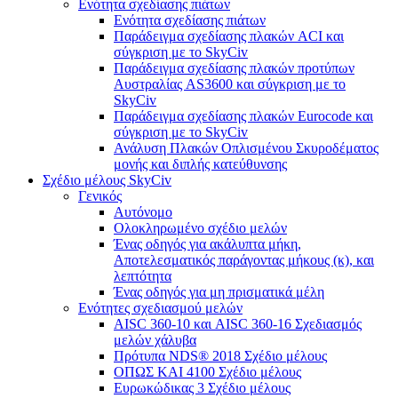
Ενότητα σχεδίασης πιάτων
Ενότητα σχεδίασης πιάτων
Παράδειγμα σχεδίασης πλακών ACI και
σύγκριση με το SkyCiv
Παράδειγμα σχεδίασης πλακών προτύπων
Αυστραλίας AS3600 και σύγκριση με το
SkyCiv
Παράδειγμα σχεδίασης πλακών Eurocode και
σύγκριση με το SkyCiv
Ανάλυση Πλακών Οπλισμένου Σκυροδέματος
μονής και διπλής κατεύθυνσης
Σχέδιο μέλους SkyCiv
Γενικός
Αυτόνομο
Ολοκληρωμένο σχέδιο μελών
Ένας οδηγός για ακάλυπτα μήκη,
Αποτελεσματικός παράγοντας μήκους (κ), και
λεπτότητα
Ένας οδηγός για μη πρισματικά μέλη
Ενότητες σχεδιασμού μελών
AISC 360-10 και AISC 360-16 Σχεδιασμός
μελών χάλυβα
Πρότυπα NDS® 2018 Σχέδιο μέλους
ΟΠΩΣ ΚΑΙ 4100 Σχέδιο μέλους
Ευρωκώδικας 3 Σχέδιο μέλους