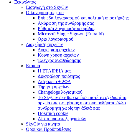
Ξεκινώντας
Εισαγωγή στο SkyCiv
Ο λογαριασμός μου
Επίπεδα λογαριασμού και πολιτική υποστήριξης
Ακύρωση της συνδρομής σας
Ρύθμιση λογαριασμού ομάδας
Microsoft Single Sign-on (Entra Id)
Όρια λογαριασμού
Διαχείριση αρχείων
Διαχείριση αρχείων
Κοινή χρήση αρχείων
Έλεγχος αναθεώρησης
Εταιρία
Η ΕΤΑΙΡΕΙΑ μας
Διασφάλιση ποιότητας
Ασφάλεια + 2ΦΑ
Τήρηση αρχείων
Changelogs λογισμικού
Το SkyCiv δεν θα εκδώσει ποτέ τα σχέδια ή τα
αρχεία σας σε τρίτους ή σε οποιονδήποτε άλλο
συνδρομητή χωρίς την άδειά σας
Πολιτική cookie
Λίστα υπο-επεξεργαστών
SkyCiv για κινητά
Οροι και Προϋποθέσεις