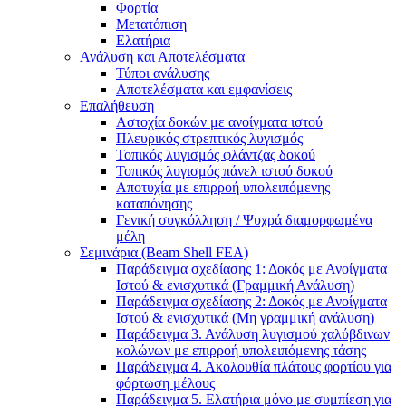
Φορτία
Μετατόπιση
Ελατήρια
Ανάλυση και Αποτελέσματα
Τύποι ανάλυσης
Αποτελέσματα και εμφανίσεις
Επαλήθευση
Αστοχία δοκών με ανοίγματα ιστού
Πλευρικός στρεπτικός λυγισμός
Τοπικός λυγισμός φλάντζας δοκού
Τοπικός λυγισμός πάνελ ιστού δοκού
Αποτυχία με επιρροή υπολειπόμενης
καταπόνησης
Γενική συγκόλληση / Ψυχρά διαμορφωμένα
μέλη
Σεμινάρια (Beam Shell FEA)
Παράδειγμα σχεδίασης 1: Δοκός με Ανοίγματα
Ιστού & ενισχυτικά (Γραμμική Ανάλυση)
Παράδειγμα σχεδίασης 2: Δοκός με Ανοίγματα
Ιστού & ενισχυτικά (Μη γραμμική ανάλυση)
Παράδειγμα 3. Ανάλυση λυγισμού χαλύβδινων
κολώνων με επιρροή υπολειπόμενης τάσης
Παράδειγμα 4. Ακολουθία πλάτους φορτίου για
φόρτωση μέλους
Παράδειγμα 5. Ελατήρια μόνο με συμπίεση για