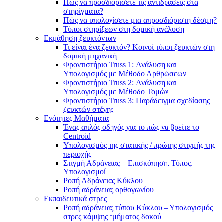
Πώς να προσδιορίσετε τις αντιδράσεις στα
στηρίγματα?
Πώς να υπολογίσετε μια απροσδιόριστη δέσμη?
Τύποι στηρίξεων στη δομική ανάλυση
Εκμάθηση ζευκτόντων
Τι είναι ένα ζευκτόν? Κοινοί τύποι ζευκτών στη
δομική μηχανική
Φροντιστήριο Truss 1: Ανάλυση και
Υπολογισμός με Μέθοδο Αρθρώσεων
Φροντιστήριο Truss 2: Ανάλυση και
Υπολογισμός με Μέθοδο Τομών
Φροντιστήριο Truss 3: Παράδειγμα σχεδίασης
ζευκτών στέγης
Ενότητες Μαθήματα
Ένας απλός οδηγός για το πώς να βρείτε το
Centroid
Υπολογισμός της στατικής / πρώτης στιγμής της
περιοχής
Στιγμή Αδράνειας – Επισκόπηση, Τύπος,
Υπολογισμοί
Ροπή Αδράνειας Κύκλου
Ροπή αδράνειας ορθογωνίου
Εκπαιδευτικά στρες
Ροπή αδράνειας τύπου Κύκλου – Υπολογισμός
στρες κάμψης τμήματος δοκού