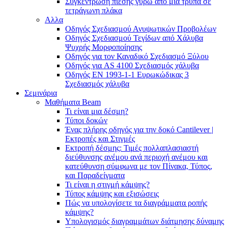
Συγκέντρωση πίεσης γύρω από μια τρύπα σε
τετράγωνη πλάκα
Αλλα
Οδηγός Σχεδιασμού Ανυψωτικών Προβολέων
Οδηγός Σχεδιασμού Τεγίδων από Χάλυβα
Ψυχρής Μορφοποίησης
Οδηγός για τον Καναδικό Σχεδιασμό Ξύλου
Οδηγός για AS 4100 Σχεδιασμός χάλυβα
Οδηγός ΕΝ 1993-1-1 Ευρωκώδικας 3
Σχεδιασμός χάλυβα
Σεμινάρια
Μαθήματα Beam
Τι είναι μια δέσμη?
Τύποι δοκών
Ένας πλήρης οδηγός για την δοκό Cantilever |
Εκτροπές και Στιγμές
Εκτροπή δέσμης: Τιμές πολλαπλασιαστή
διεύθυνσης ανέμου ανά περιοχή ανέμου και
κατεύθυνση σύμφωνα με τον Πίνακα, Τύπος,
και Παραδείγματα
Τι είναι η στιγμή κάμψης?
Τύπος κάμψης και εξισώσεις
Πώς να υπολογίσετε τα διαγράμματα ροπής
κάμψης?
Υπολογισμός διαγραμμάτων διάτμησης δύναμης