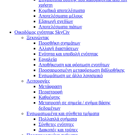
χρήστη
Κομβικά αποτελέσματα
Αποτελέσματα μέλους
Εξαγωγή σχεδίων
Αποτελέσματα πιάτων
Οικοδόμος ενότητας SkyCiv
Ξεκινώντας
Προσθήκη σχημάτων
Αλλαγή διαστάσεων
Ενότητα και υποβολή ενότητας
Εργαλεία
Αποθήκευση και φόρτωση ενοτήτων
Προσαρμοσμένη μεταφόρτωση βιβλιοθήκης
Ενσωμάτωση με άλλο λογισμικό
Λειτουργίες
Μετάφραση
Περιστροφή
Καθρέφτης
Μετατροπή σε σημεία / σχήμα βάσης
δεδομένων
Ενσωματωμένα και σύνθετα τμήματα
Πολλαπλά σχήματα
Σύνθετες ενότητες
Διακοπές και τρύπες