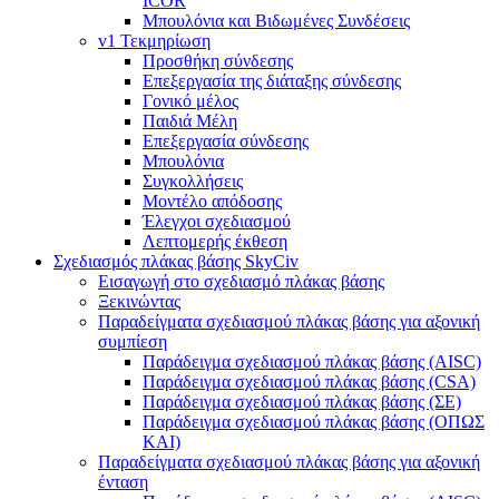
ICOR
Μπουλόνια και Βιδωμένες Συνδέσεις
v1 Τεκμηρίωση
Προσθήκη σύνδεσης
Επεξεργασία της διάταξης σύνδεσης
Γονικό μέλος
Παιδιά Μέλη
Επεξεργασία σύνδεσης
Μπουλόνια
Συγκολλήσεις
Μοντέλο απόδοσης
Έλεγχοι σχεδιασμού
Λεπτομερής έκθεση
Σχεδιασμός πλάκας βάσης SkyCiv
Εισαγωγή στο σχεδιασμό πλάκας βάσης
Ξεκινώντας
Παραδείγματα σχεδιασμού πλάκας βάσης για αξονική
συμπίεση
Παράδειγμα σχεδιασμού πλάκας βάσης (AISC)
Παράδειγμα σχεδιασμού πλάκας βάσης (CSA)
Παράδειγμα σχεδιασμού πλάκας βάσης (ΣΕ)
Παράδειγμα σχεδιασμού πλάκας βάσης (ΟΠΩΣ
ΚΑΙ)
Παραδείγματα σχεδιασμού πλάκας βάσης για αξονική
ένταση