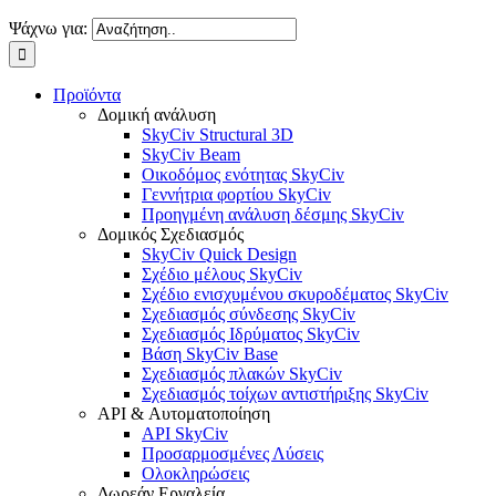
Ψάχνω για:
Προϊόντα
Δομική ανάλυση
SkyCiv Structural 3D
SkyCiv Beam
Οικοδόμος ενότητας SkyCiv
Γεννήτρια φορτίου SkyCiv
Προηγμένη ανάλυση δέσμης SkyCiv
Δομικός Σχεδιασμός
SkyCiv Quick Design
Σχέδιο μέλους SkyCiv
Σχέδιο ενισχυμένου σκυροδέματος SkyCiv
Σχεδιασμός σύνδεσης SkyCiv
Σχεδιασμός Ιδρύματος SkyCiv
Βάση SkyCiv Base
Σχεδιασμός πλακών SkyCiv
Σχεδιασμός τοίχων αντιστήριξης SkyCiv
API & Αυτοματοποίηση
API SkyCiv
Προσαρμοσμένες Λύσεις
Ολοκληρώσεις
Δωρεάν Εργαλεία