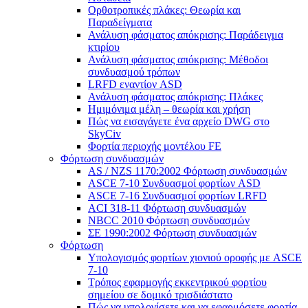
Ορθοτροπικές πλάκες: Θεωρία και
Παραδείγματα
Ανάλυση φάσματος απόκρισης: Παράδειγμα
κτιρίου
Ανάλυση φάσματος απόκρισης: Μέθοδοι
συνδυασμού τρόπων
LRFD εναντίον ASD
Ανάλυση φάσματος απόκρισης: Πλάκες
Ημιμόνιμα μέλη – θεωρία και χρήση
Πώς να εισαγάγετε ένα αρχείο DWG στο
SkyCiv
Φορτία περιοχής μοντέλου FE
Φόρτωση συνδυασμών
AS / NZS 1170:2002 Φόρτωση συνδυασμών
ASCE 7-10 Συνδυασμοί φορτίων ASD
ASCE 7-16 Συνδυασμοί φορτίων LRFD
ACI 318-11 Φόρτωση συνδυασμών
NBCC 2010 Φόρτωση συνδυασμών
ΣΕ 1990:2002 Φόρτωση συνδυασμών
Φόρτωση
Υπολογισμός φορτίων χιονιού οροφής με ASCE
7-10
Τρόπος εφαρμογής εκκεντρικού φορτίου
σημείου σε δομικό τρισδιάστατο
Πώς να υπολογίσετε και να εφαρμόσετε φορτία