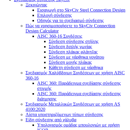
Ξεκινώντας
Εισαγωγή στο SkyCiv Steel Connection Design
Επιλογή σύνδεσης
Οδηγός για το σχεδιασμό σύνδεσης
Πώς να χρησιμοποιήσετε το SkyCiv Connection
Design Calculator
AISC 360-16 Συνδέσεις
Σύνδεση σύνδεσης στήλης
Σύνδεση διπλής γωνίας
Σύνδεση πλάκας φλάντζας
Σύνδεση με νάρθηκα γονάτου
Σύνδεση μονής πλάκας
Κάθετη σύνδεση με νάρθηκα
Σχεδιασμός Χαλύβδινων Συνδέσεων με χρήση AISC
360-16
AISC 360: Παράδειγμα σχεδίασης σύνδεσης
στιγμής
AISC 360: Παράδειγμα σχεδίασης σύνδεσης
διάτμησης
Σχεδιασμός Μεταλλικών Συνδέσεων με χρήση AS
4100:2020
Λίστα υποστηριζόμενων τύπων σύνδεσης
Είδη σύνδεσης από χάλυβα
Υπολογισμός ομάδας μπουλονιών με χρήση