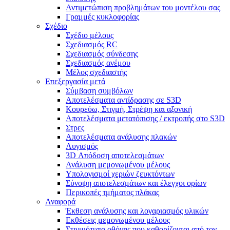
Αντιμετώπιση προβλημάτων του μοντέλου σας
Γραμμές κυκλοφορίας
Σχέδιο
Σχέδιο μέλους
Σχεδιασμός RC
Σχεδιασμός σύνδεσης
Σχεδιασμός ανέμου
Μέλος σχεδιαστής
Επεξεργασία μετά
Σύμβαση συμβόλων
Αποτελέσματα αντίδρασης σε S3D
Κουρεύω, Στιγμή, Στρέψη και αξονική
Αποτελέσματα μετατόπισης / εκτροπής στο S3D
Στρες
Αποτελέσματα ανάλυσης πλακών
Λυγισμός
3D Απόδοση αποτελεσμάτων
Ανάλυση μεμονωμένου μέλους
Υπολογισμοί χεριών ζευκτόντων
Σύνοψη αποτελεσμάτων και έλεγχοι ορίων
Περικοπές τμήματος πλάκας
Αναφορά
Έκθεση ανάλυσης και λογαριασμός υλικών
Εκθέσεις μεμονωμένου μέλους
Στιγμιότυπα οθόνης που καθορίζονται από τον