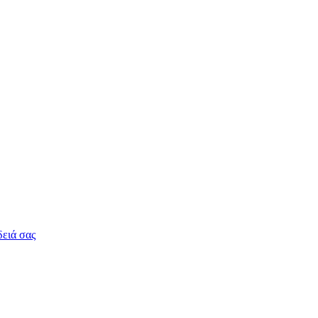
δειά σας