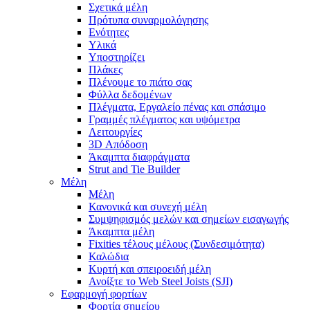
Σχετικά μέλη
Πρότυπα συναρμολόγησης
Ενότητες
Υλικά
Υποστηρίζει
Πλάκες
Πλένουμε το πιάτο σας
Φύλλα δεδομένων
Πλέγματα, Εργαλείο πένας και σπάσιμο
Γραμμές πλέγματος και υψόμετρα
Λειτουργίες
3D Απόδοση
Άκαμπτα διαφράγματα
Strut and Tie Builder
Μέλη
Μέλη
Κανονικά και συνεχή μέλη
Συμψηφισμός μελών και σημείων εισαγωγής
Άκαμπτα μέλη
Fixities τέλους μέλους (Συνδεσιμότητα)
Καλώδια
Κυρτή και σπειροειδή μέλη
Ανοίξτε το Web Steel Joists (SJI)
Εφαρμογή φορτίων
Φορτία σημείου