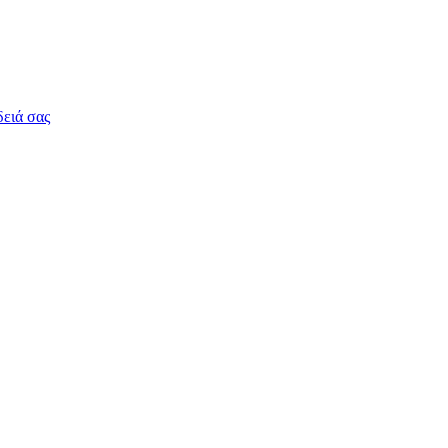
δειά σας