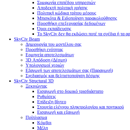
Συμφωνία επιπέδου υπηρεσιών
Αποδεκτή πολιτική χρήσης
Πολιτική κώδικα τρίτου μέρους
Μπισκότα & Ειδοποίηση παρακολούθησης
Προσθήκη επεξεργασίας δεδομένων
Όροι εκπαίδευσης
Το SkyCiv δεν θα εκδώσει ποτέ τα σχέδια ή τα α
SkyCiv Beam
Δημιουργία του μοντέλου σας
Προσθήκη ενότητας
Ερμηνεία αποτελεσμάτων
3D Απόδοση (Δέσμη)
Υπολογισμοί χεριών
Εξαγωγή των αποτελεσμάτων σας (Παραγωγή)
Σχεδιασμός και βελτιστοποίηση δέσμης
SkyCiv Structural 3D
Ξεκινώντας
Εισαγωγή στο δομικό τρισδιάστατο
Ρυθμίσεις
Επίδειξη βίντεο
Στοιχεία ελέγχου πληκτρολογίου και ποντικιού
Εισαγωγή και εξαγωγή
Πρίπλασμα
Κόμβοι
Μέλη