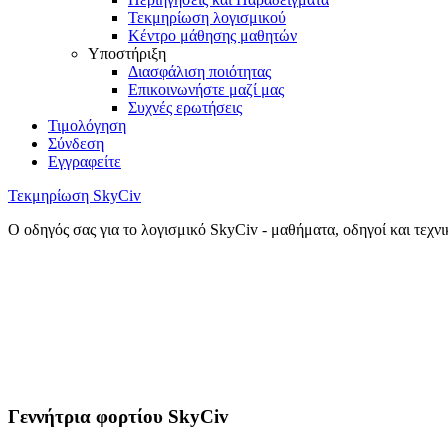
Τεκμηρίωση λογισμικού
Κέντρο μάθησης μαθητών
Υποστήριξη
Διασφάλιση ποιότητας
Επικοινωνήστε μαζί μας
Συχνές ερωτήσεις
Τιμολόγηση
Σύνδεση
Εγγραφείτε
Τεκμηρίωση SkyCiv
Ο οδηγός σας για το λογισμικό SkyCiv - μαθήματα, οδηγοί και τεχν
Γεννήτρια φορτίου SkyCiv