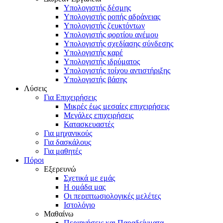
Υπολογιστής δέσμης
Υπολογιστής ροπής αδράνειας
Υπολογιστής ζευκτόντων
Υπολογιστής φορτίου ανέμου
Υπολογιστής σχεδίασης σύνδεσης
Υπολογιστής καρέ
Υπολογιστής ιδρύματος
Υπολογιστής τοίχου αντιστήριξης
Υπολογιστής βάσης
Λύσεις
Για Επιχειρήσεις
Μικρές έως μεσαίες επιχειρήσεις
Μεγάλες επιχειρήσεις
Κατασκευαστές
Για μηχανικούς
Για δασκάλους
Για μαθητές
Πόροι
Εξερευνώ
Σχετικά με εμάς
Η ομάδα μας
Οι περιπτωσιολογικές μελέτες
Ιστολόγιο
Μαθαίνω
Περιηγήσεις και Παραδείγματα