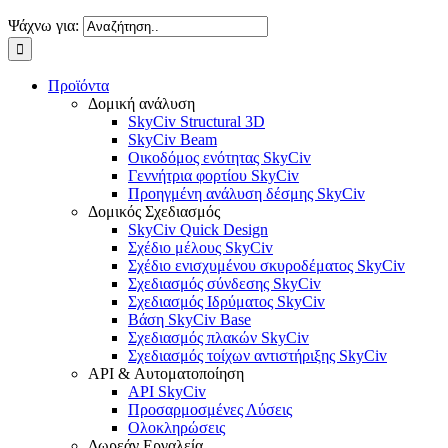
Ψάχνω για:
Προϊόντα
Δομική ανάλυση
SkyCiv Structural 3D
SkyCiv Beam
Οικοδόμος ενότητας SkyCiv
Γεννήτρια φορτίου SkyCiv
Προηγμένη ανάλυση δέσμης SkyCiv
Δομικός Σχεδιασμός
SkyCiv Quick Design
Σχέδιο μέλους SkyCiv
Σχέδιο ενισχυμένου σκυροδέματος SkyCiv
Σχεδιασμός σύνδεσης SkyCiv
Σχεδιασμός Ιδρύματος SkyCiv
Βάση SkyCiv Base
Σχεδιασμός πλακών SkyCiv
Σχεδιασμός τοίχων αντιστήριξης SkyCiv
API & Αυτοματοποίηση
API SkyCiv
Προσαρμοσμένες Λύσεις
Ολοκληρώσεις
Δωρεάν Εργαλεία