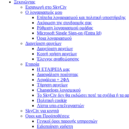
Ξεκινώντας
Εισαγωγή στο SkyCiv
Ο λογαριασμός μου
Επίπεδα λογαριασμού και πολιτική υποστήριξης
Ακύρωση της συνδρομής σας
Ρύθμιση λογαριασμού ομάδας
Microsoft Single Sign-on (Entra Id)
Όρια λογαριασμού
Διαχείριση αρχείων
Διαχείριση αρχείων
Κοινή χρήση αρχείων
Έλεγχος αναθεώρησης
Εταιρία
Η ΕΤΑΙΡΕΙΑ μας
Διασφάλιση ποιότητας
Ασφάλεια + 2ΦΑ
Τήρηση αρχείων
Changelogs λογισμικού
Το SkyCiv δεν θα εκδώσει ποτέ τα σχέδια ή τα α
Πολιτική cookie
Λίστα υπο-επεξεργαστών
SkyCiv για κινητά
Οροι και Προϋποθέσεις
Γενικοί όροι παροχής υπηρεσιών
Ειδοποίηση χρήστη