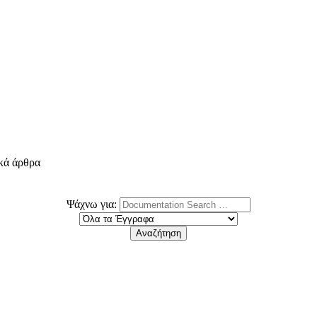
ικά άρθρα
Ψάχνω για: