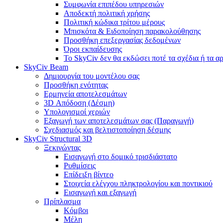
Συμφωνία επιπέδου υπηρεσιών
Αποδεκτή πολιτική χρήσης
Πολιτική κώδικα τρίτου μέρους
Μπισκότα & Ειδοποίηση παρακολούθησης
Προσθήκη επεξεργασίας δεδομένων
Όροι εκπαίδευσης
Το SkyCiv δεν θα εκδώσει ποτέ τα σχέδια ή τα α
SkyCiv Beam
Δημιουργία του μοντέλου σας
Προσθήκη ενότητας
Ερμηνεία αποτελεσμάτων
3D Απόδοση (Δέσμη)
Υπολογισμοί χεριών
Εξαγωγή των αποτελεσμάτων σας (Παραγωγή)
Σχεδιασμός και βελτιστοποίηση δέσμης
SkyCiv Structural 3D
Ξεκινώντας
Εισαγωγή στο δομικό τρισδιάστατο
Ρυθμίσεις
Επίδειξη βίντεο
Στοιχεία ελέγχου πληκτρολογίου και ποντικιού
Εισαγωγή και εξαγωγή
Πρίπλασμα
Κόμβοι
Μέλη