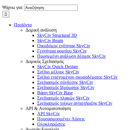
Ψάχνω για:
Προϊόντα
Δομική ανάλυση
SkyCiv Structural 3D
SkyCiv Beam
Οικοδόμος ενότητας SkyCiv
Γεννήτρια φορτίου SkyCiv
Προηγμένη ανάλυση δέσμης SkyCiv
Δομικός Σχεδιασμός
SkyCiv Quick Design
Σχέδιο μέλους SkyCiv
Σχέδιο ενισχυμένου σκυροδέματος SkyCiv
Σχεδιασμός σύνδεσης SkyCiv
Σχεδιασμός Ιδρύματος SkyCiv
Βάση SkyCiv Base
Σχεδιασμός πλακών SkyCiv
Σχεδιασμός τοίχων αντιστήριξης SkyCiv
API & Αυτοματοποίηση
API SkyCiv
Προσαρμοσμένες Λύσεις
Ολοκληρώσεις
Δωρεάν Εργαλεία