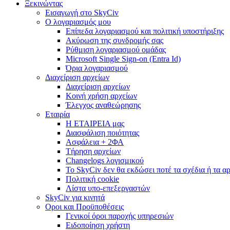
Ξεκινώντας
Εισαγωγή στο SkyCiv
Ο λογαριασμός μου
Επίπεδα λογαριασμού και πολιτική υποστήριξης
Ακύρωση της συνδρομής σας
Ρύθμιση λογαριασμού ομάδας
Microsoft Single Sign-on (Entra Id)
Όρια λογαριασμού
Διαχείριση αρχείων
Διαχείριση αρχείων
Κοινή χρήση αρχείων
Έλεγχος αναθεώρησης
Εταιρία
Η ΕΤΑΙΡΕΙΑ μας
Διασφάλιση ποιότητας
Ασφάλεια + 2ΦΑ
Τήρηση αρχείων
Changelogs λογισμικού
Το SkyCiv δεν θα εκδώσει ποτέ τα σχέδια ή τα α
Πολιτική cookie
Λίστα υπο-επεξεργαστών
SkyCiv για κινητά
Οροι και Προϋποθέσεις
Γενικοί όροι παροχής υπηρεσιών
Ειδοποίηση χρήστη