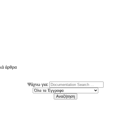
ικά άρθρα
Ψάχνω για: