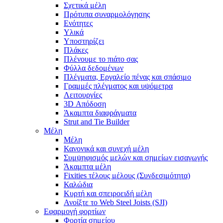
Σχετικά μέλη
Πρότυπα συναρμολόγησης
Ενότητες
Υλικά
Υποστηρίζει
Πλάκες
Πλένουμε το πιάτο σας
Φύλλα δεδομένων
Πλέγματα, Εργαλείο πένας και σπάσιμο
Γραμμές πλέγματος και υψόμετρα
Λειτουργίες
3D Απόδοση
Άκαμπτα διαφράγματα
Strut and Tie Builder
Μέλη
Μέλη
Κανονικά και συνεχή μέλη
Συμψηφισμός μελών και σημείων εισαγωγής
Άκαμπτα μέλη
Fixities τέλους μέλους (Συνδεσιμότητα)
Καλώδια
Κυρτή και σπειροειδή μέλη
Ανοίξτε το Web Steel Joists (SJI)
Εφαρμογή φορτίων
Φορτία σημείου