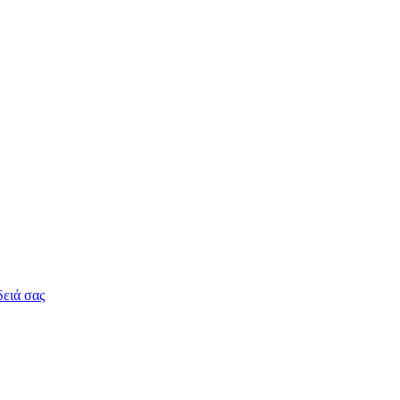
δειά σας