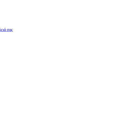
δειά σας