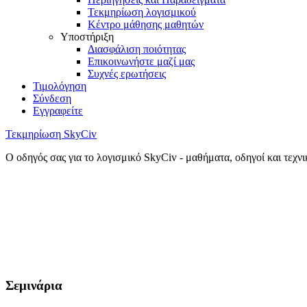
Τεκμηρίωση λογισμικού
Κέντρο μάθησης μαθητών
Υποστήριξη
Διασφάλιση ποιότητας
Επικοινωνήστε μαζί μας
Συχνές ερωτήσεις
Τιμολόγηση
Σύνδεση
Εγγραφείτε
Τεκμηρίωση SkyCiv
Ο οδηγός σας για το λογισμικό SkyCiv - μαθήματα, οδηγοί και τεχν
Σεμινάρια