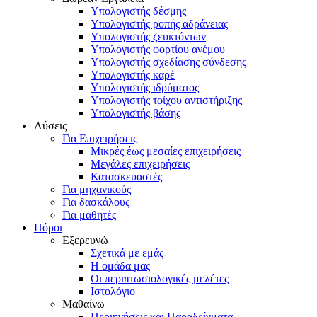
Υπολογιστής δέσμης
Υπολογιστής ροπής αδράνειας
Υπολογιστής ζευκτόντων
Υπολογιστής φορτίου ανέμου
Υπολογιστής σχεδίασης σύνδεσης
Υπολογιστής καρέ
Υπολογιστής ιδρύματος
Υπολογιστής τοίχου αντιστήριξης
Υπολογιστής βάσης
Λύσεις
Για Επιχειρήσεις
Μικρές έως μεσαίες επιχειρήσεις
Μεγάλες επιχειρήσεις
Κατασκευαστές
Για μηχανικούς
Για δασκάλους
Για μαθητές
Πόροι
Εξερευνώ
Σχετικά με εμάς
Η ομάδα μας
Οι περιπτωσιολογικές μελέτες
Ιστολόγιο
Μαθαίνω
Περιηγήσεις και Παραδείγματα