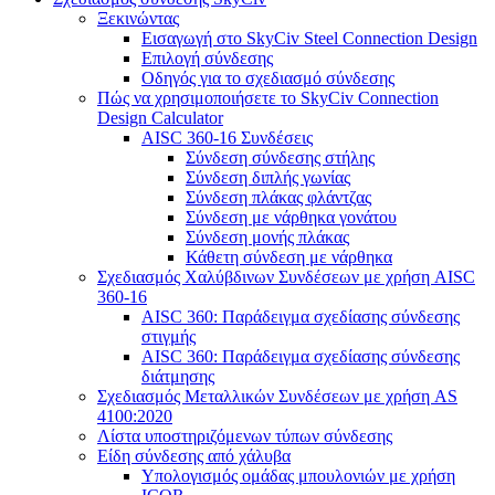
Ξεκινώντας
Εισαγωγή στο SkyCiv Steel Connection Design
Επιλογή σύνδεσης
Οδηγός για το σχεδιασμό σύνδεσης
Πώς να χρησιμοποιήσετε το SkyCiv Connection
Design Calculator
AISC 360-16 Συνδέσεις
Σύνδεση σύνδεσης στήλης
Σύνδεση διπλής γωνίας
Σύνδεση πλάκας φλάντζας
Σύνδεση με νάρθηκα γονάτου
Σύνδεση μονής πλάκας
Κάθετη σύνδεση με νάρθηκα
Σχεδιασμός Χαλύβδινων Συνδέσεων με χρήση AISC
360-16
AISC 360: Παράδειγμα σχεδίασης σύνδεσης
στιγμής
AISC 360: Παράδειγμα σχεδίασης σύνδεσης
διάτμησης
Σχεδιασμός Μεταλλικών Συνδέσεων με χρήση AS
4100:2020
Λίστα υποστηριζόμενων τύπων σύνδεσης
Είδη σύνδεσης από χάλυβα
Υπολογισμός ομάδας μπουλονιών με χρήση