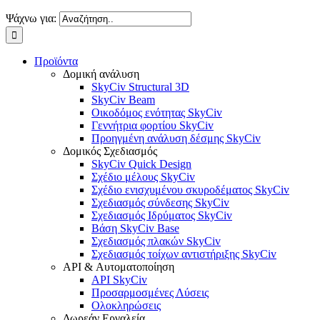
Ψάχνω για:
Προϊόντα
Δομική ανάλυση
SkyCiv Structural 3D
SkyCiv Beam
Οικοδόμος ενότητας SkyCiv
Γεννήτρια φορτίου SkyCiv
Προηγμένη ανάλυση δέσμης SkyCiv
Δομικός Σχεδιασμός
SkyCiv Quick Design
Σχέδιο μέλους SkyCiv
Σχέδιο ενισχυμένου σκυροδέματος SkyCiv
Σχεδιασμός σύνδεσης SkyCiv
Σχεδιασμός Ιδρύματος SkyCiv
Βάση SkyCiv Base
Σχεδιασμός πλακών SkyCiv
Σχεδιασμός τοίχων αντιστήριξης SkyCiv
API & Αυτοματοποίηση
API SkyCiv
Προσαρμοσμένες Λύσεις
Ολοκληρώσεις
Δωρεάν Εργαλεία