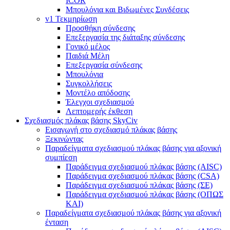
ICOR
Μπουλόνια και Βιδωμένες Συνδέσεις
v1 Τεκμηρίωση
Προσθήκη σύνδεσης
Επεξεργασία της διάταξης σύνδεσης
Γονικό μέλος
Παιδιά Μέλη
Επεξεργασία σύνδεσης
Μπουλόνια
Συγκολλήσεις
Μοντέλο απόδοσης
Έλεγχοι σχεδιασμού
Λεπτομερής έκθεση
Σχεδιασμός πλάκας βάσης SkyCiv
Εισαγωγή στο σχεδιασμό πλάκας βάσης
Ξεκινώντας
Παραδείγματα σχεδιασμού πλάκας βάσης για αξονική
συμπίεση
Παράδειγμα σχεδιασμού πλάκας βάσης (AISC)
Παράδειγμα σχεδιασμού πλάκας βάσης (CSA)
Παράδειγμα σχεδιασμού πλάκας βάσης (ΣΕ)
Παράδειγμα σχεδιασμού πλάκας βάσης (ΟΠΩΣ
ΚΑΙ)
Παραδείγματα σχεδιασμού πλάκας βάσης για αξονική
ένταση