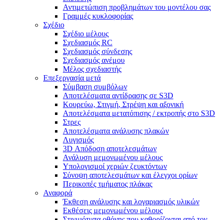
Αντιμετώπιση προβλημάτων του μοντέλου σας
Γραμμές κυκλοφορίας
Σχέδιο
Σχέδιο μέλους
Σχεδιασμός RC
Σχεδιασμός σύνδεσης
Σχεδιασμός ανέμου
Μέλος σχεδιαστής
Επεξεργασία μετά
Σύμβαση συμβόλων
Αποτελέσματα αντίδρασης σε S3D
Κουρεύω, Στιγμή, Στρέψη και αξονική
Αποτελέσματα μετατόπισης / εκτροπής στο S3D
Στρες
Αποτελέσματα ανάλυσης πλακών
Λυγισμός
3D Απόδοση αποτελεσμάτων
Ανάλυση μεμονωμένου μέλους
Υπολογισμοί χεριών ζευκτόντων
Σύνοψη αποτελεσμάτων και έλεγχοι ορίων
Περικοπές τμήματος πλάκας
Αναφορά
Έκθεση ανάλυσης και λογαριασμός υλικών
Εκθέσεις μεμονωμένου μέλους
Στιγμιότυπα οθόνης που καθορίζονται από τον