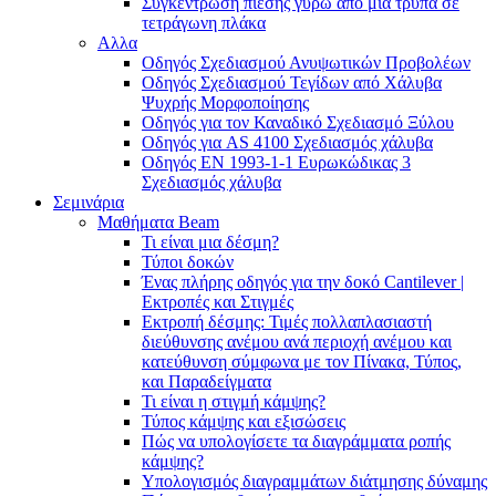
Συγκέντρωση πίεσης γύρω από μια τρύπα σε
τετράγωνη πλάκα
Αλλα
Οδηγός Σχεδιασμού Ανυψωτικών Προβολέων
Οδηγός Σχεδιασμού Τεγίδων από Χάλυβα
Ψυχρής Μορφοποίησης
Οδηγός για τον Καναδικό Σχεδιασμό Ξύλου
Οδηγός για AS 4100 Σχεδιασμός χάλυβα
Οδηγός ΕΝ 1993-1-1 Ευρωκώδικας 3
Σχεδιασμός χάλυβα
Σεμινάρια
Μαθήματα Beam
Τι είναι μια δέσμη?
Τύποι δοκών
Ένας πλήρης οδηγός για την δοκό Cantilever |
Εκτροπές και Στιγμές
Εκτροπή δέσμης: Τιμές πολλαπλασιαστή
διεύθυνσης ανέμου ανά περιοχή ανέμου και
κατεύθυνση σύμφωνα με τον Πίνακα, Τύπος,
και Παραδείγματα
Τι είναι η στιγμή κάμψης?
Τύπος κάμψης και εξισώσεις
Πώς να υπολογίσετε τα διαγράμματα ροπής
κάμψης?
Υπολογισμός διαγραμμάτων διάτμησης δύναμης