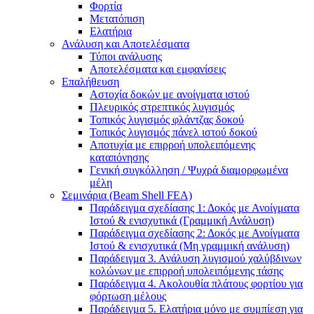
Φορτία
Μετατόπιση
Ελατήρια
Ανάλυση και Αποτελέσματα
Τύποι ανάλυσης
Αποτελέσματα και εμφανίσεις
Επαλήθευση
Αστοχία δοκών με ανοίγματα ιστού
Πλευρικός στρεπτικός λυγισμός
Τοπικός λυγισμός φλάντζας δοκού
Τοπικός λυγισμός πάνελ ιστού δοκού
Αποτυχία με επιρροή υπολειπόμενης
καταπόνησης
Γενική συγκόλληση / Ψυχρά διαμορφωμένα
μέλη
Σεμινάρια (Beam Shell FEA)
Παράδειγμα σχεδίασης 1: Δοκός με Ανοίγματα
Ιστού & ενισχυτικά (Γραμμική Ανάλυση)
Παράδειγμα σχεδίασης 2: Δοκός με Ανοίγματα
Ιστού & ενισχυτικά (Μη γραμμική ανάλυση)
Παράδειγμα 3. Ανάλυση λυγισμού χαλύβδινων
κολώνων με επιρροή υπολειπόμενης τάσης
Παράδειγμα 4. Ακολουθία πλάτους φορτίου για
φόρτωση μέλους
Παράδειγμα 5. Ελατήρια μόνο με συμπίεση για