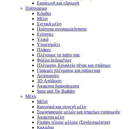
Εισαγωγή και εξαγωγή
Πρίπλασμα
Κόμβοι
Μέλη
Σχετικά μέλη
Πρότυπα συναρμολόγησης
Ενότητες
Υλικά
Υποστηρίζει
Πλάκες
Πλένουμε το πιάτο σας
Φύλλα δεδομένων
Πλέγματα, Εργαλείο πένας και σπάσιμο
Γραμμές πλέγματος και υψόμετρα
Λειτουργίες
3D Απόδοση
Άκαμπτα διαφράγματα
Strut and Tie Builder
Μέλη
Μέλη
Κανονικά και συνεχή μέλη
Συμψηφισμός μελών και σημείων εισαγωγής
Άκαμπτα μέλη
Fixities τέλους μέλους (Συνδεσιμότητα)
Καλώδια