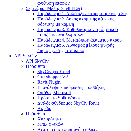
ανάλυση επαφών
Σεμινάρια (Μέλος Shell FEA)
Παράδειγμα 1. Απλό αξονικά φορτισμένο μέλος
Παράδειγμα 2. Δοκός άκαμπτης αξονικής
φόρτισης με κάμψη
Παράδειγμα 3. Καθολικός λυγισμός δοκού
μεταξύ υποστυλωμάτων
Παράδειγμα 4. Μετατόπιση άκαμπτου άκρου
Παράδειγμα 5. Λυγισμός μέλους ψυχρής
διαμόρφωσης με διυλικό
API SkyCiv
API SkyCiv
Πρόσθετα
SkyCiv για Excel
Grasshopper V2
Revit Plugin
Επανάληψη επικύρωσης προσθήκης
Ομάδες Microsoft
Πρόσθετο SolidWorks
Διπλός σύνδεσμος SkyCiv-Revit
Ακρίδα
Πρόσθετα
Χαλαρότητα
Μπιλ Υλικών
Λεπτομερής εφαρμογή σχολίων