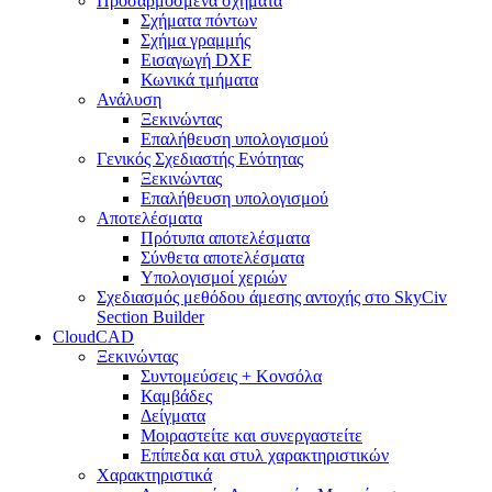
Προσαρμοσμένα σχήματα
Σχήματα πόντων
Σχήμα γραμμής
Εισαγωγή DXF
Κωνικά τμήματα
Ανάλυση
Ξεκινώντας
Επαλήθευση υπολογισμού
Γενικός Σχεδιαστής Ενότητας
Ξεκινώντας
Επαλήθευση υπολογισμού
Αποτελέσματα
Πρότυπα αποτελέσματα
Σύνθετα αποτελέσματα
Υπολογισμοί χεριών
Σχεδιασμός μεθόδου άμεσης αντοχής στο SkyCiv
Section Builder
CloudCAD
Ξεκινώντας
Συντομεύσεις + Κονσόλα
Καμβάδες
Δείγματα
Μοιραστείτε και συνεργαστείτε
Επίπεδα και στυλ χαρακτηριστικών
Χαρακτηριστικά