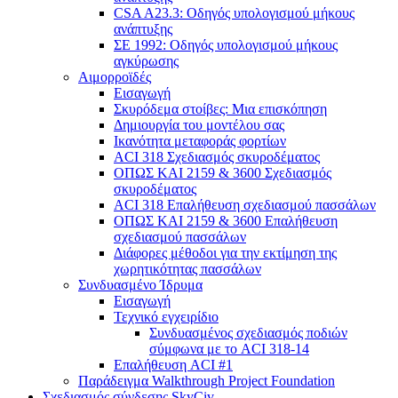
CSA A23.3: Οδηγός υπολογισμού μήκους
ανάπτυξης
ΣΕ 1992: Οδηγός υπολογισμού μήκους
αγκύρωσης
Αιμορροϊδές
Εισαγωγή
Σκυρόδεμα στοίβες: Μια επισκόπηση
Δημιουργία του μοντέλου σας
Ικανότητα μεταφοράς φορτίων
ACI 318 Σχεδιασμός σκυροδέματος
ΟΠΩΣ ΚΑΙ 2159 & 3600 Σχεδιασμός
σκυροδέματος
ACI 318 Επαλήθευση σχεδιασμού πασσάλων
ΟΠΩΣ ΚΑΙ 2159 & 3600 Επαλήθευση
σχεδιασμού πασσάλων
Διάφορες μέθοδοι για την εκτίμηση της
χωρητικότητας πασσάλων
Συνδυασμένο Ίδρυμα
Εισαγωγή
Τεχνικό εγχειρίδιο
Συνδυασμένος σχεδιασμός ποδιών
σύμφωνα με το ACI 318-14
Επαλήθευση ACI #1
Παράδειγμα Walkthrough Project Foundation
Σχεδιασμός σύνδεσης SkyCiv