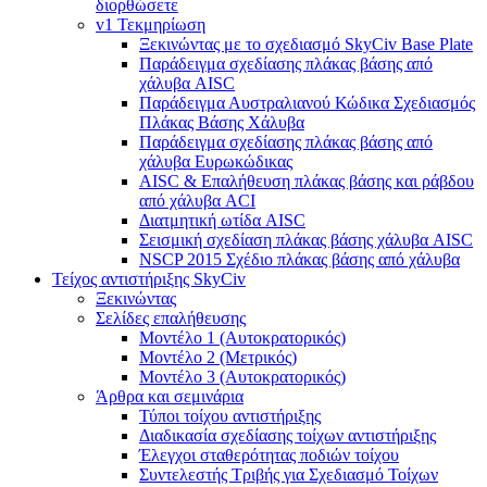
διορθώσετε
v1 Τεκμηρίωση
Ξεκινώντας με το σχεδιασμό SkyCiv Base Plate
Παράδειγμα σχεδίασης πλάκας βάσης από
χάλυβα AISC
Παράδειγμα Αυστραλιανού Κώδικα Σχεδιασμός
Πλάκας Βάσης Χάλυβα
Παράδειγμα σχεδίασης πλάκας βάσης από
χάλυβα Ευρωκώδικας
AISC & Επαλήθευση πλάκας βάσης και ράβδου
από χάλυβα ACI
Διατμητική ωτίδα AISC
Σεισμική σχεδίαση πλάκας βάσης χάλυβα AISC
NSCP 2015 Σχέδιο πλάκας βάσης από χάλυβα
Τείχος αντιστήριξης SkyCiv
Ξεκινώντας
Σελίδες επαλήθευσης
Μοντέλο 1 (Αυτοκρατορικός)
Μοντέλο 2 (Μετρικός)
Μοντέλο 3 (Αυτοκρατορικός)
Άρθρα και σεμινάρια
Τύποι τοίχου αντιστήριξης
Διαδικασία σχεδίασης τοίχων αντιστήριξης
Έλεγχοι σταθερότητας ποδιών τοίχου
Συντελεστής Τριβής για Σχεδιασμό Τοίχων