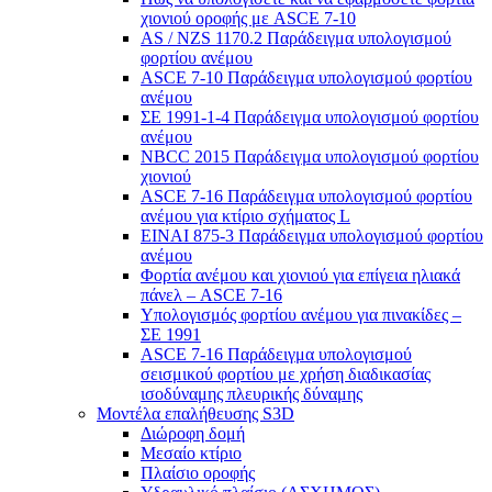
χιονιού οροφής με ASCE 7-10
AS / NZS 1170.2 Παράδειγμα υπολογισμού
φορτίου ανέμου
ASCE 7-10 Παράδειγμα υπολογισμού φορτίου
ανέμου
ΣΕ 1991-1-4 Παράδειγμα υπολογισμού φορτίου
ανέμου
NBCC 2015 Παράδειγμα υπολογισμού φορτίου
χιονιού
ASCE 7-16 Παράδειγμα υπολογισμού φορτίου
ανέμου για κτίριο σχήματος L
ΕΙΝΑΙ 875-3 Παράδειγμα υπολογισμού φορτίου
ανέμου
Φορτία ανέμου και χιονιού για επίγεια ηλιακά
πάνελ – ASCE 7-16
Υπολογισμός φορτίου ανέμου για πινακίδες –
ΣΕ 1991
ASCE 7-16 Παράδειγμα υπολογισμού
σεισμικού φορτίου με χρήση διαδικασίας
ισοδύναμης πλευρικής δύναμης
Μοντέλα επαλήθευσης S3D
Διώροφη δομή
Μεσαίο κτίριο
Πλαίσιο οροφής