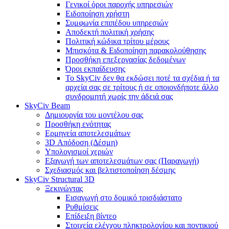
Γενικοί όροι παροχής υπηρεσιών
Ειδοποίηση χρήστη
Συμφωνία επιπέδου υπηρεσιών
Αποδεκτή πολιτική χρήσης
Πολιτική κώδικα τρίτου μέρους
Μπισκότα & Ειδοποίηση παρακολούθησης
Προσθήκη επεξεργασίας δεδομένων
Όροι εκπαίδευσης
Το SkyCiv δεν θα εκδώσει ποτέ τα σχέδια ή τα
αρχεία σας σε τρίτους ή σε οποιονδήποτε άλλο
συνδρομητή χωρίς την άδειά σας
SkyCiv Beam
Δημιουργία του μοντέλου σας
Προσθήκη ενότητας
Ερμηνεία αποτελεσμάτων
3D Απόδοση (Δέσμη)
Υπολογισμοί χεριών
Εξαγωγή των αποτελεσμάτων σας (Παραγωγή)
Σχεδιασμός και βελτιστοποίηση δέσμης
SkyCiv Structural 3D
Ξεκινώντας
Εισαγωγή στο δομικό τρισδιάστατο
Ρυθμίσεις
Επίδειξη βίντεο
Στοιχεία ελέγχου πληκτρολογίου και ποντικιού