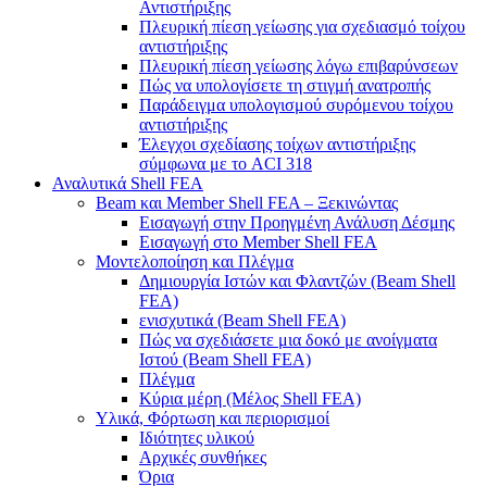
Αντιστήριξης
Πλευρική πίεση γείωσης για σχεδιασμό τοίχου
αντιστήριξης
Πλευρική πίεση γείωσης λόγω επιβαρύνσεων
Πώς να υπολογίσετε τη στιγμή ανατροπής
Παράδειγμα υπολογισμού συρόμενου τοίχου
αντιστήριξης
Έλεγχοι σχεδίασης τοίχων αντιστήριξης
σύμφωνα με το ACI 318
Αναλυτικά Shell FEA
Beam και Member Shell FEA – Ξεκινώντας
Εισαγωγή στην Προηγμένη Ανάλυση Δέσμης
Εισαγωγή στο Member Shell FEA
Μοντελοποίηση και Πλέγμα
Δημιουργία Ιστών και Φλαντζών (Beam Shell
FEA)
ενισχυτικά (Beam Shell FEA)
Πώς να σχεδιάσετε μια δοκό με ανοίγματα
Ιστού (Beam Shell FEA)
Πλέγμα
Κύρια μέρη (Μέλος Shell FEA)
Υλικά, Φόρτωση και περιορισμοί
Ιδιότητες υλικού
Αρχικές συνθήκες
Όρια