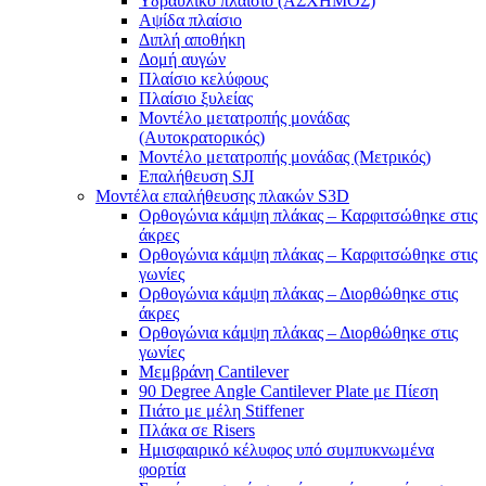
Υδραυλικό πλαίσιο (ΑΣΧΗΜΟΣ)
Αψίδα πλαίσιο
Διπλή αποθήκη
Δομή αυγών
Πλαίσιο κελύφους
Πλαίσιο ξυλείας
Μοντέλο μετατροπής μονάδας
(Αυτοκρατορικός)
Μοντέλο μετατροπής μονάδας (Μετρικός)
Επαλήθευση SJI
Μοντέλα επαλήθευσης πλακών S3D
Ορθογώνια κάμψη πλάκας – Καρφιτσώθηκε στις
άκρες
Ορθογώνια κάμψη πλάκας – Καρφιτσώθηκε στις
γωνίες
Ορθογώνια κάμψη πλάκας – Διορθώθηκε στις
άκρες
Ορθογώνια κάμψη πλάκας – Διορθώθηκε στις
γωνίες
Μεμβράνη Cantilever
90 Degree Angle Cantilever Plate με Πίεση
Πιάτο με μέλη Stiffener
Πλάκα σε Risers
Ημισφαιρικό κέλυφος υπό συμπυκνωμένα
φορτία