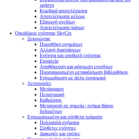
χρήστη
Κομβικά αποτελέσματα
Αποτελέσματα μέλους
Εξαγωγή σχεδίων
Αποτελέσματα πιάτων
Οικοδόμος ενότητας SkyCiv
Ξεκινώντας
Προσθήκη σχημάτων
Αλλαγή διαστάσεων
Ενότητα και υποβολή ενότητας
Εργαλεία
Αποθήκευση και φόρτωση ενοτήτων
Προσαρμοσμένη μεταφόρτωση βιβλιοθήκης
Ενσωμάτωση με άλλο λογισμικό
Λειτουργίες
Μετάφραση
Περιστροφή
Καθρέφτης
Μετατροπή σε σημεία / σχήμα βάσης
δεδομένων
Ενσωματωμένα και σύνθετα τμήματα
Πολλαπλά σχήματα
Σύνθετες ενότητες
Διακοπές και τρύπες