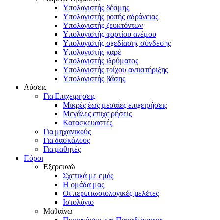
Υπολογιστής δέσμης
Υπολογιστής ροπής αδράνειας
Υπολογιστής ζευκτόντων
Υπολογιστής φορτίου ανέμου
Υπολογιστής σχεδίασης σύνδεσης
Υπολογιστής καρέ
Υπολογιστής ιδρύματος
Υπολογιστής τοίχου αντιστήριξης
Υπολογιστής βάσης
Λύσεις
Για Επιχειρήσεις
Μικρές έως μεσαίες επιχειρήσεις
Μεγάλες επιχειρήσεις
Κατασκευαστές
Για μηχανικούς
Για δασκάλους
Για μαθητές
Πόροι
Εξερευνώ
Σχετικά με εμάς
Η ομάδα μας
Οι περιπτωσιολογικές μελέτες
Ιστολόγιο
Μαθαίνω
Περιηγήσεις και Παραδείγματα