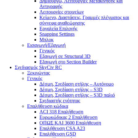
Δημιουργώ, Λειτουργίες Μετακίνησης και
Αντιγραφής
Λειτουργίες στοιχείων
Κείμενο, Διαστάσεις, Γραμμές πλέγματος και
σύννεφα αναθεώρησης
Εργαλεία Επιλογής
Snapping Settings
Μπλοκ
Εισαγωγή/Εξαγωγή
Γενικός
Εξαγωγή σε Structural 3D
Εξαγωγή στο Section Builder
Σχεδιασμός SkyCiv RC
Ξεκινώντας
Γενικός
Δέσμη, Σχεδίαση στήλης – Αυτόνομο
Δέσμη, Σχεδίαση στήλης – S3D
Δέσμη, Σχεδίαση στήλης – S3D παλιό
Σχεδιαστής ενότητας
Επαλήθευση κώδικα
ACI 318 Επαλήθευση
Ευρωκώδικας 2 Επαλήθευση
ΟΠΩΣ ΚΑΙ 3600 Επαλήθευση
Επαλήθευση CSA A23
Επαλήθευση GSD