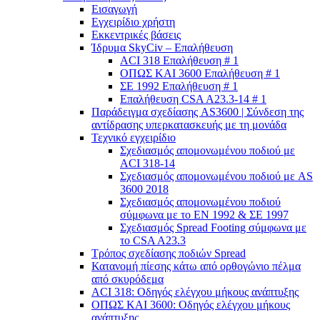
Εισαγωγή
Εγχειρίδιο χρήστη
Εκκεντρικές βάσεις
Ίδρυμα SkyCiv – Επαλήθευση
ACI 318 Επαλήθευση # 1
ΟΠΩΣ ΚΑΙ 3600 Επαλήθευση # 1
ΣΕ 1992 Επαλήθευση # 1
Επαλήθευση CSA A23.3-14 # 1
Παράδειγμα σχεδίασης AS3600 | Σύνδεση της
αντίδρασης υπερκατασκευής με τη μονάδα
Τεχνικό εγχειρίδιο
Σχεδιασμός απομονωμένου ποδιού με
ACI 318-14
Σχεδιασμός απομονωμένου ποδιού με AS
3600 2018
Σχεδιασμός απομονωμένου ποδιού
σύμφωνα με το ΕΝ 1992 & ΣΕ 1997
Σχεδιασμός Spread Footing σύμφωνα με
το CSA A23.3
Τρόπος σχεδίασης ποδιών Spread
Κατανομή πίεσης κάτω από ορθογώνιο πέλμα
από σκυρόδεμα
ACI 318: Οδηγός ελέγχου μήκους ανάπτυξης
ΟΠΩΣ ΚΑΙ 3600: Οδηγός ελέγχου μήκους
ανάπτυξης