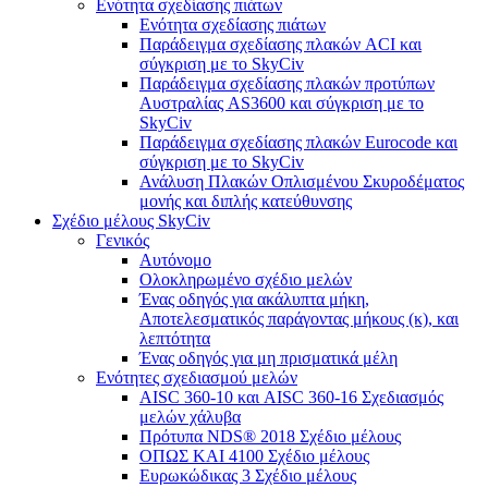
Ενότητα σχεδίασης πιάτων
Ενότητα σχεδίασης πιάτων
Παράδειγμα σχεδίασης πλακών ACI και
σύγκριση με το SkyCiv
Παράδειγμα σχεδίασης πλακών προτύπων
Αυστραλίας AS3600 και σύγκριση με το
SkyCiv
Παράδειγμα σχεδίασης πλακών Eurocode και
σύγκριση με το SkyCiv
Ανάλυση Πλακών Οπλισμένου Σκυροδέματος
μονής και διπλής κατεύθυνσης
Σχέδιο μέλους SkyCiv
Γενικός
Αυτόνομο
Ολοκληρωμένο σχέδιο μελών
Ένας οδηγός για ακάλυπτα μήκη,
Αποτελεσματικός παράγοντας μήκους (κ), και
λεπτότητα
Ένας οδηγός για μη πρισματικά μέλη
Ενότητες σχεδιασμού μελών
AISC 360-10 και AISC 360-16 Σχεδιασμός
μελών χάλυβα
Πρότυπα NDS® 2018 Σχέδιο μέλους
ΟΠΩΣ ΚΑΙ 4100 Σχέδιο μέλους
Ευρωκώδικας 3 Σχέδιο μέλους