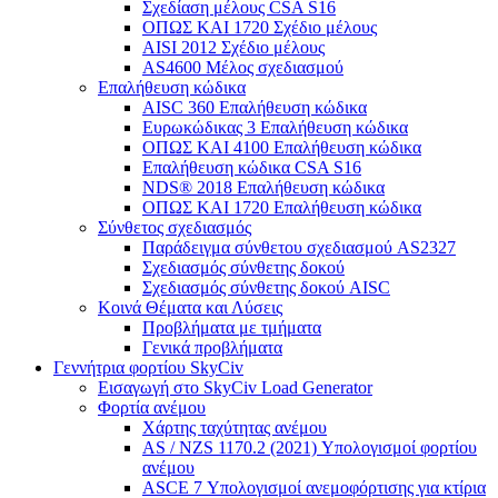
Σχεδίαση μέλους CSA S16
ΟΠΩΣ ΚΑΙ 1720 Σχέδιο μέλους
AISI 2012 Σχέδιο μέλους
AS4600 Μέλος σχεδιασμού
Επαλήθευση κώδικα
AISC 360 Επαλήθευση κώδικα
Ευρωκώδικας 3 Επαλήθευση κώδικα
ΟΠΩΣ ΚΑΙ 4100 Επαλήθευση κώδικα
Επαλήθευση κώδικα CSA S16
NDS® 2018 Επαλήθευση κώδικα
ΟΠΩΣ ΚΑΙ 1720 Επαλήθευση κώδικα
Σύνθετος σχεδιασμός
Παράδειγμα σύνθετου σχεδιασμού AS2327
Σχεδιασμός σύνθετης δοκού
Σχεδιασμός σύνθετης δοκού AISC
Κοινά Θέματα και Λύσεις
Προβλήματα με τμήματα
Γενικά προβλήματα
Γεννήτρια φορτίου SkyCiv
Εισαγωγή στο SkyCiv Load Generator
Φορτία ανέμου
Χάρτης ταχύτητας ανέμου
AS / NZS 1170.2 (2021) Υπολογισμοί φορτίου
ανέμου
ASCE 7 Υπολογισμοί ανεμοφόρτισης για κτίρια