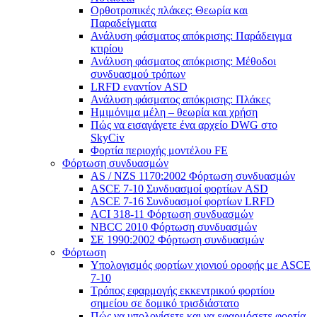
Ορθοτροπικές πλάκες: Θεωρία και
Παραδείγματα
Ανάλυση φάσματος απόκρισης: Παράδειγμα
κτιρίου
Ανάλυση φάσματος απόκρισης: Μέθοδοι
συνδυασμού τρόπων
LRFD εναντίον ASD
Ανάλυση φάσματος απόκρισης: Πλάκες
Ημιμόνιμα μέλη – θεωρία και χρήση
Πώς να εισαγάγετε ένα αρχείο DWG στο
SkyCiv
Φορτία περιοχής μοντέλου FE
Φόρτωση συνδυασμών
AS / NZS 1170:2002 Φόρτωση συνδυασμών
ASCE 7-10 Συνδυασμοί φορτίων ASD
ASCE 7-16 Συνδυασμοί φορτίων LRFD
ACI 318-11 Φόρτωση συνδυασμών
NBCC 2010 Φόρτωση συνδυασμών
ΣΕ 1990:2002 Φόρτωση συνδυασμών
Φόρτωση
Υπολογισμός φορτίων χιονιού οροφής με ASCE
7-10
Τρόπος εφαρμογής εκκεντρικού φορτίου
σημείου σε δομικό τρισδιάστατο
Πώς να υπολογίσετε και να εφαρμόσετε φορτία