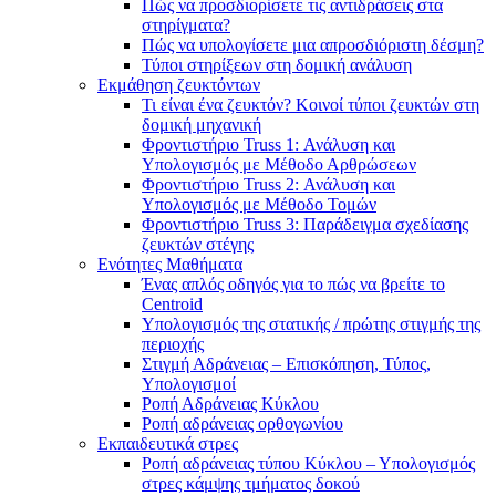
Πώς να προσδιορίσετε τις αντιδράσεις στα
στηρίγματα?
Πώς να υπολογίσετε μια απροσδιόριστη δέσμη?
Τύποι στηρίξεων στη δομική ανάλυση
Εκμάθηση ζευκτόντων
Τι είναι ένα ζευκτόν? Κοινοί τύποι ζευκτών στη
δομική μηχανική
Φροντιστήριο Truss 1: Ανάλυση και
Υπολογισμός με Μέθοδο Αρθρώσεων
Φροντιστήριο Truss 2: Ανάλυση και
Υπολογισμός με Μέθοδο Τομών
Φροντιστήριο Truss 3: Παράδειγμα σχεδίασης
ζευκτών στέγης
Ενότητες Μαθήματα
Ένας απλός οδηγός για το πώς να βρείτε το
Centroid
Υπολογισμός της στατικής / πρώτης στιγμής της
περιοχής
Στιγμή Αδράνειας – Επισκόπηση, Τύπος,
Υπολογισμοί
Ροπή Αδράνειας Κύκλου
Ροπή αδράνειας ορθογωνίου
Εκπαιδευτικά στρες
Ροπή αδράνειας τύπου Κύκλου – Υπολογισμός
στρες κάμψης τμήματος δοκού