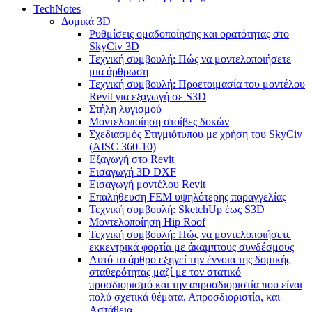
TechNotes
Δομικά 3D
Ρυθμίσεις ομαδοποίησης και ορατότητας στο
SkyCiv 3D
Τεχνική συμβουλή: Πώς να μοντελοποιήσετε
μια άρθρωση
Τεχνική συμβουλή: Προετοιμασία του μοντέλου
Revit για εξαγωγή σε S3D
Στήλη λυγισμού
Μοντελοποίηση στοίβες δοκών
Σχεδιασμός Στιγμιότυπου με χρήση του SkyCiv
(AISC 360-10)
Εξαγωγή στο Revit
Εισαγωγή 3D DXF
Εισαγωγή μοντέλου Revit
Επαλήθευση FEM υψηλότερης παραγγελίας
Τεχνική συμβουλή: SketchUp έως S3D
Μοντελοποίηση Hip Roof
Τεχνική συμβουλή: Πώς να μοντελοποιήσετε
εκκεντρικά φορτία με άκαμπτους συνδέσμους
Αυτό το άρθρο εξηγεί την έννοια της δομικής
σταθερότητας μαζί με τον στατικό
προσδιορισμό και την απροσδιοριστία που είναι
πολύ σχετικά θέματα, Απροσδιοριστία, και
Αστάθεια