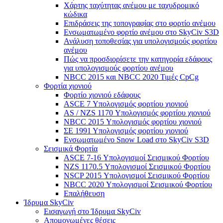
Χάρτης ταχύτητας ανέμου με ταχυδρομικό
κώδικα
Επιδράσεις της τοπογραφίας στο φορτίο ανέμου
Ενσωματωμένο φορτίο ανέμου στο SkyCiv S3D
Ανάλυση τοποθεσίας για υπολογισμούς φορτίου
ανέμου
Πώς να προσδιορίσετε την κατηγορία εδάφους
για υπολογισμούς φορτίου ανέμου
NBCC 2015 και NBCC 2020 Τιμές CpCg
Φορτία χιονιού
Φορτίο χιονιού εδάφους
ASCE 7 Υπολογισμός φορτίου χιονιού
AS / NZS 1170 Υπολογισμός φορτίου χιονιού
NBCC 2015 Υπολογισμός φορτίου χιονιού
ΣΕ 1991 Υπολογισμός φορτίου χιονιού
Ενσωματωμένο Snow Load στο SkyCiv S3D
Σεισμικά Φορτία
ASCE 7-16 Υπολογισμοί Σεισμικού Φορτίου
NZS 1170.5 Υπολογισμοί Σεισμικού Φορτίου
NSCP 2015 Υπολογισμοί Σεισμικού Φορτίου
NBCC 2020 Υπολογισμοί Σεισμικού Φορτίου
Επαλήθευση
Ίδρυμα SkyCiv
Εισαγωγή στο Ίδρυμα SkyCiv
Απομονωμένες θέσεις