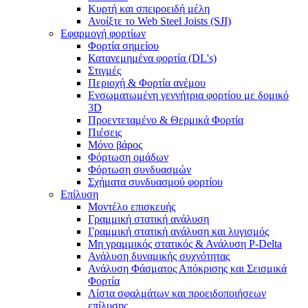
Κυρτή και σπειροειδή μέλη
Ανοίξτε το Web Steel Joists (SJI)
Εφαρμογή φορτίων
Φορτία σημείου
Κατανεμημένα φορτία (DL's)
Στιγμές
Περιοχή & Φορτία ανέμου
Ενσωματωμένη γεννήτρια φορτίου με δομικό
3D
Προεντεταμένο & Θερμικά Φορτία
Πιέσεις
Μόνο βάρος
Φόρτωση ομάδων
Φόρτωση συνδυασμών
Σχήματα συνδυασμού φορτίου
Επίλυση
Μοντέλο επισκευής
Γραμμική στατική ανάλυση
Γραμμική στατική ανάλυση και λυγισμός
Μη γραμμικός στατικός & Ανάλυση P-Delta
Ανάλυση δυναμικής συχνότητας
Ανάλυση Φάσματος Απόκρισης και Σεισμικά
Φορτία
Λίστα σφαλμάτων και προειδοποιήσεων
επίλυσης