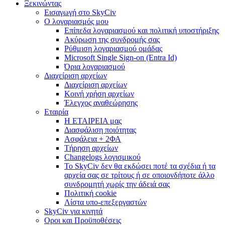
Ξεκινώντας
Εισαγωγή στο SkyCiv
Ο λογαριασμός μου
Επίπεδα λογαριασμού και πολιτική υποστήριξης
Ακύρωση της συνδρομής σας
Ρύθμιση λογαριασμού ομάδας
Microsoft Single Sign-on (Entra Id)
Όρια λογαριασμού
Διαχείριση αρχείων
Διαχείριση αρχείων
Κοινή χρήση αρχείων
Έλεγχος αναθεώρησης
Εταιρία
Η ΕΤΑΙΡΕΙΑ μας
Διασφάλιση ποιότητας
Ασφάλεια + 2ΦΑ
Τήρηση αρχείων
Changelogs λογισμικού
Το SkyCiv δεν θα εκδώσει ποτέ τα σχέδια ή τα
αρχεία σας σε τρίτους ή σε οποιονδήποτε άλλο
συνδρομητή χωρίς την άδειά σας
Πολιτική cookie
Λίστα υπο-επεξεργαστών
SkyCiv για κινητά
Οροι και Προϋποθέσεις