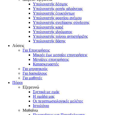
Υπολογιστής δέσμης
Υπολογιστής ροπής αδράνειας
Υπολογιστής ζευκτόντων
Υπολογιστής φορτίου ανέμου
Υπολογιστής σχεδίασης σύνδεσης
Υπολογιστής καρέ
Υπολογιστής ιδρύματος
Υπολογιστής τοίχου αντιστήριξης
Υπολογιστής βάσης
Λύσεις
Για Επιχειρήσεις
Μικρές έως μεσαίες επιχειρήσεις
Μεγάλες επιχειρήσεις
Κατασκευαστές
Για μηχανικούς
Για δασκάλους
Για μαθητές
Πόροι
Εξερευνώ
Σχετικά με εμάς
Η ομάδα μας
Οι περιπτωσιολογικές μελέτες
Ιστολόγιο
Μαθαίνω
Περιηγήσεις και Παραδείγματα