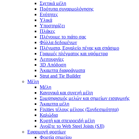
Σχετικά μέλη
Πρότυπα συναρμολόγησης
Ενότητες
Υλικά
Υποστηρίζει
Πλάκες
Πλένουμε το πιάτο σας
Φύλλα δεδομένων
Πλέγματα, Εργαλείο πένας και σπάσιμο
Γραμμές πλέγματος και υψόμετρα
Λειτουργίες
3D Απόδοση
Άκαμπτα διαφράγματα
Strut and Tie Builder
Μέλη
Μέλη
Κανονικά και συνεχή μέλη
Συμψηφισμός μελών και σημείων εισαγωγής
Άκαμπτα μέλη
Fixities τέλους μέλους (Συνδεσιμότητα)
Καλώδια
Κυρτή και σπειροειδή μέλη
Ανοίξτε το Web Steel Joists (SJI)
Εφαρμογή φορτίων
Φορτία σημείου