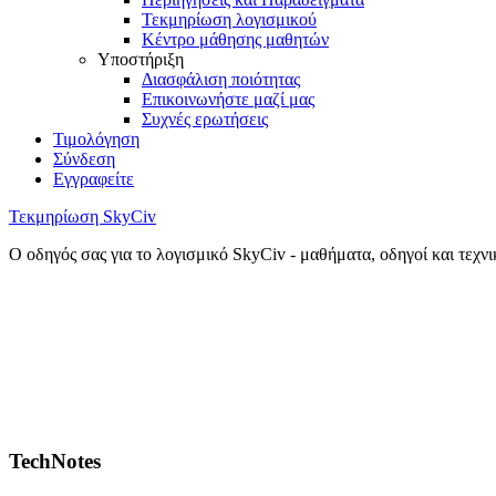
Τεκμηρίωση λογισμικού
Κέντρο μάθησης μαθητών
Υποστήριξη
Διασφάλιση ποιότητας
Επικοινωνήστε μαζί μας
Συχνές ερωτήσεις
Τιμολόγηση
Σύνδεση
Εγγραφείτε
Τεκμηρίωση SkyCiv
Ο οδηγός σας για το λογισμικό SkyCiv - μαθήματα, οδηγοί και τεχν
TechNotes