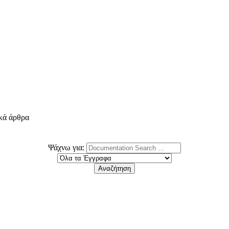
ικά άρθρα
Ψάχνω για: