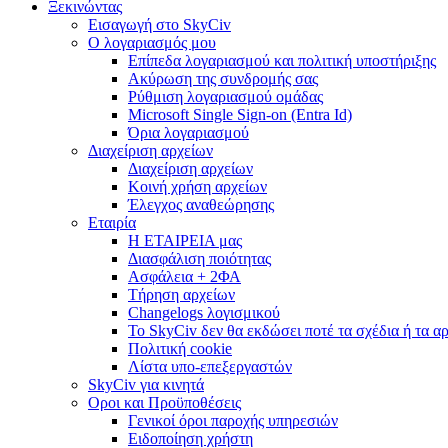
Ξεκινώντας
Εισαγωγή στο SkyCiv
Ο λογαριασμός μου
Επίπεδα λογαριασμού και πολιτική υποστήριξης
Ακύρωση της συνδρομής σας
Ρύθμιση λογαριασμού ομάδας
Microsoft Single Sign-on (Entra Id)
Όρια λογαριασμού
Διαχείριση αρχείων
Διαχείριση αρχείων
Κοινή χρήση αρχείων
Έλεγχος αναθεώρησης
Εταιρία
Η ΕΤΑΙΡΕΙΑ μας
Διασφάλιση ποιότητας
Ασφάλεια + 2ΦΑ
Τήρηση αρχείων
Changelogs λογισμικού
Το SkyCiv δεν θα εκδώσει ποτέ τα σχέδια ή τα α
Πολιτική cookie
Λίστα υπο-επεξεργαστών
SkyCiv για κινητά
Οροι και Προϋποθέσεις
Γενικοί όροι παροχής υπηρεσιών
Ειδοποίηση χρήστη