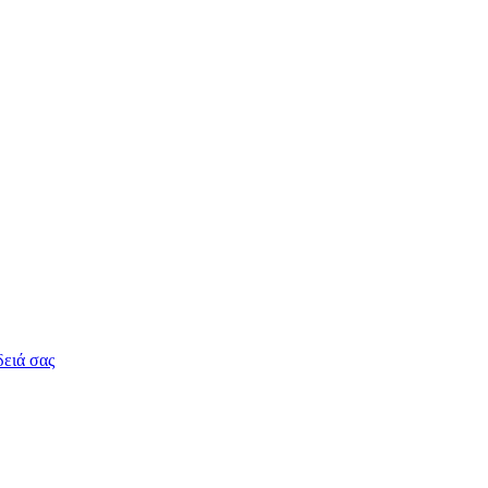
δειά σας