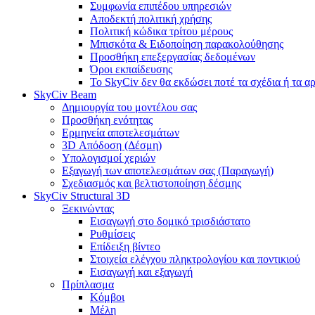
Συμφωνία επιπέδου υπηρεσιών
Αποδεκτή πολιτική χρήσης
Πολιτική κώδικα τρίτου μέρους
Μπισκότα & Ειδοποίηση παρακολούθησης
Προσθήκη επεξεργασίας δεδομένων
Όροι εκπαίδευσης
Το SkyCiv δεν θα εκδώσει ποτέ τα σχέδια ή τα α
SkyCiv Beam
Δημιουργία του μοντέλου σας
Προσθήκη ενότητας
Ερμηνεία αποτελεσμάτων
3D Απόδοση (Δέσμη)
Υπολογισμοί χεριών
Εξαγωγή των αποτελεσμάτων σας (Παραγωγή)
Σχεδιασμός και βελτιστοποίηση δέσμης
SkyCiv Structural 3D
Ξεκινώντας
Εισαγωγή στο δομικό τρισδιάστατο
Ρυθμίσεις
Επίδειξη βίντεο
Στοιχεία ελέγχου πληκτρολογίου και ποντικιού
Εισαγωγή και εξαγωγή
Πρίπλασμα
Κόμβοι
Μέλη