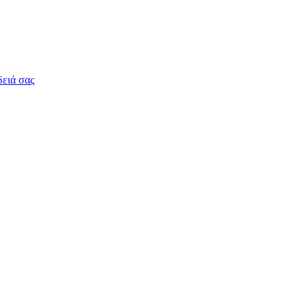
δειά σας