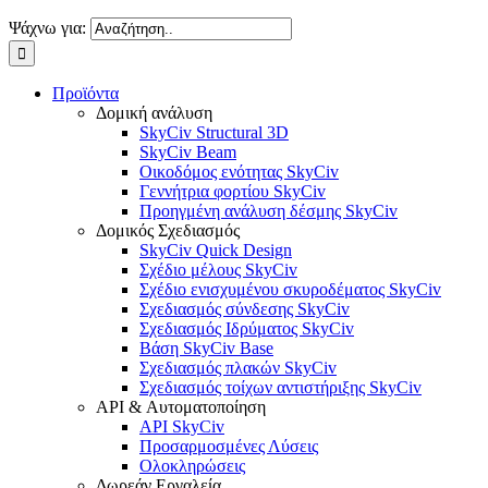
Ψάχνω για:
Προϊόντα
Δομική ανάλυση
SkyCiv Structural 3D
SkyCiv Beam
Οικοδόμος ενότητας SkyCiv
Γεννήτρια φορτίου SkyCiv
Προηγμένη ανάλυση δέσμης SkyCiv
Δομικός Σχεδιασμός
SkyCiv Quick Design
Σχέδιο μέλους SkyCiv
Σχέδιο ενισχυμένου σκυροδέματος SkyCiv
Σχεδιασμός σύνδεσης SkyCiv
Σχεδιασμός Ιδρύματος SkyCiv
Βάση SkyCiv Base
Σχεδιασμός πλακών SkyCiv
Σχεδιασμός τοίχων αντιστήριξης SkyCiv
API & Αυτοματοποίηση
API SkyCiv
Προσαρμοσμένες Λύσεις
Ολοκληρώσεις
Δωρεάν Εργαλεία