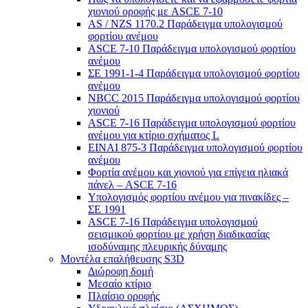
χιονιού οροφής με ASCE 7-10
AS / NZS 1170.2 Παράδειγμα υπολογισμού
φορτίου ανέμου
ASCE 7-10 Παράδειγμα υπολογισμού φορτίου
ανέμου
ΣΕ 1991-1-4 Παράδειγμα υπολογισμού φορτίου
ανέμου
NBCC 2015 Παράδειγμα υπολογισμού φορτίου
χιονιού
ASCE 7-16 Παράδειγμα υπολογισμού φορτίου
ανέμου για κτίριο σχήματος L
ΕΙΝΑΙ 875-3 Παράδειγμα υπολογισμού φορτίου
ανέμου
Φορτία ανέμου και χιονιού για επίγεια ηλιακά
πάνελ – ASCE 7-16
Υπολογισμός φορτίου ανέμου για πινακίδες –
ΣΕ 1991
ASCE 7-16 Παράδειγμα υπολογισμού
σεισμικού φορτίου με χρήση διαδικασίας
ισοδύναμης πλευρικής δύναμης
Μοντέλα επαλήθευσης S3D
Διώροφη δομή
Μεσαίο κτίριο
Πλαίσιο οροφής