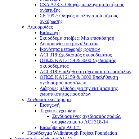
CSA A23.3: Οδηγός υπολογισμού μήκους
ανάπτυξης
ΣΕ 1992: Οδηγός υπολογισμού μήκους
αγκύρωσης
Αιμορροϊδές
Εισαγωγή
Σκυρόδεμα στοίβες: Μια επισκόπηση
Δημιουργία του μοντέλου σας
Ικανότητα μεταφοράς φορτίων
ACI 318 Σχεδιασμός σκυροδέματος
ΟΠΩΣ ΚΑΙ 2159 & 3600 Σχεδιασμός
σκυροδέματος
ACI 318 Επαλήθευση σχεδιασμού πασσάλων
ΟΠΩΣ ΚΑΙ 2159 & 3600 Επαλήθευση
σχεδιασμού πασσάλων
Διάφορες μέθοδοι για την εκτίμηση της
χωρητικότητας πασσάλων
Συνδυασμένο Ίδρυμα
Εισαγωγή
Τεχνικό εγχειρίδιο
Συνδυασμένος σχεδιασμός ποδιών
σύμφωνα με το ACI 318-14
Επαλήθευση ACI #1
Παράδειγμα Walkthrough Project Foundation
Σχεδιασμός σύνδεσης SkyCiv