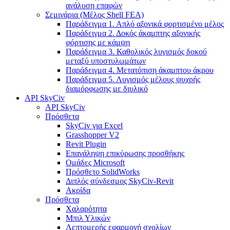
ανάλυση επαφών
Σεμινάρια (Μέλος Shell FEA)
Παράδειγμα 1. Απλό αξονικά φορτισμένο μέλος
Παράδειγμα 2. Δοκός άκαμπτης αξονικής
φόρτισης με κάμψη
Παράδειγμα 3. Καθολικός λυγισμός δοκού
μεταξύ υποστυλωμάτων
Παράδειγμα 4. Μετατόπιση άκαμπτου άκρου
Παράδειγμα 5. Λυγισμός μέλους ψυχρής
διαμόρφωσης με διυλικό
API SkyCiv
API SkyCiv
Πρόσθετα
SkyCiv για Excel
Grasshopper V2
Revit Plugin
Επανάληψη επικύρωσης προσθήκης
Ομάδες Microsoft
Πρόσθετο SolidWorks
Διπλός σύνδεσμος SkyCiv-Revit
Ακρίδα
Πρόσθετα
Χαλαρότητα
Μπιλ Υλικών
Λεπτομερής εφαρμογή σχολίων