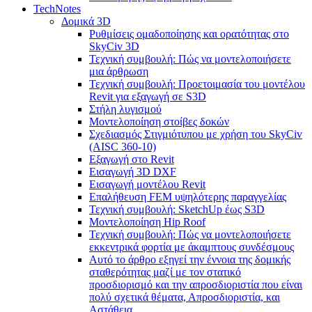
TechNotes
Δομικά 3D
Ρυθμίσεις ομαδοποίησης και ορατότητας στο
SkyCiv 3D
Τεχνική συμβουλή: Πώς να μοντελοποιήσετε
μια άρθρωση
Τεχνική συμβουλή: Προετοιμασία του μοντέλου
Revit για εξαγωγή σε S3D
Στήλη λυγισμού
Μοντελοποίηση στοίβες δοκών
Σχεδιασμός Στιγμιότυπου με χρήση του SkyCiv
(AISC 360-10)
Εξαγωγή στο Revit
Εισαγωγή 3D DXF
Εισαγωγή μοντέλου Revit
Επαλήθευση FEM υψηλότερης παραγγελίας
Τεχνική συμβουλή: SketchUp έως S3D
Μοντελοποίηση Hip Roof
Τεχνική συμβουλή: Πώς να μοντελοποιήσετε
εκκεντρικά φορτία με άκαμπτους συνδέσμους
Αυτό το άρθρο εξηγεί την έννοια της δομικής
σταθερότητας μαζί με τον στατικό
προσδιορισμό και την απροσδιοριστία που είναι
πολύ σχετικά θέματα, Απροσδιοριστία, και
Αστάθεια