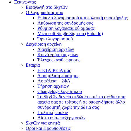
Ξεκινώντας
Εισαγωγή στο SkyCiv
Ο λογαριασμός μου
Επίπεδα λογαριασμού και πολιτική υποστήριξης
Ακύρωση της συνδρομής σας
Ρύθμιση λογαριασμού ομάδας
Microsoft Single Sign-on (Entra Id)
Όρια λογαριασμού
Διαχείριση αρχείων
Διαχείριση αρχείων
Κοινή χρήση αρχείων
Έλεγχος αναθεώρησης
Εταιρία
Η ΕΤΑΙΡΕΙΑ μας
Διασφάλιση ποιότητας
Ασφάλεια + 2ΦΑ
Τήρηση αρχείων
Changelogs λογισμικού
Το SkyCiv δεν θα εκδώσει ποτέ τα σχέδια ή τα
αρχεία σας σε τρίτους ή σε οποιονδήποτε άλλο
συνδρομητή χωρίς την άδειά σας
Πολιτική cookie
Λίστα υπο-επεξεργαστών
SkyCiv για κινητά
Οροι και Προϋποθέσεις