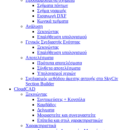
Προσαρμοσμένα σχήματα
Σχήματα πόντων
Σχήμα γραμμής
Εισαγωγή DXF
Κωνικά τμήματα
Ανάλυση
Ξεκινώντας
Επαλήθευση υπολογισμού
Γενικός Σχεδιαστής Ενότητας
Ξεκινώντας
Επαλήθευση υπολογισμού
Αποτελέσματα
Πρότυπα αποτελέσματα
Σύνθετα αποτελέσματα
Υπολογισμοί χεριών
Σχεδιασμός μεθόδου άμεσης αντοχής στο SkyCiv
Section Builder
CloudCAD
Ξεκινώντας
Συντομεύσεις + Κονσόλα
Καμβάδες
Δείγματα
Μοιραστείτε και συνεργαστείτε
Επίπεδα και στυλ χαρακτηριστικών
Χαρακτηριστικά