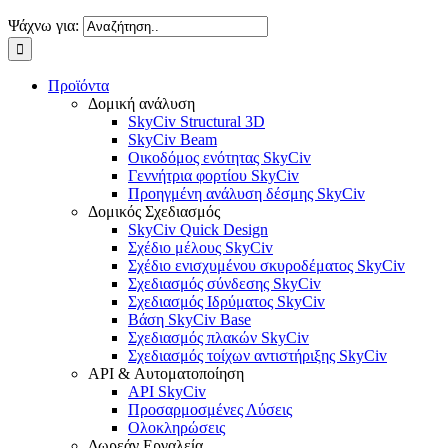
Ψάχνω για:
Προϊόντα
Δομική ανάλυση
SkyCiv Structural 3D
SkyCiv Beam
Οικοδόμος ενότητας SkyCiv
Γεννήτρια φορτίου SkyCiv
Προηγμένη ανάλυση δέσμης SkyCiv
Δομικός Σχεδιασμός
SkyCiv Quick Design
Σχέδιο μέλους SkyCiv
Σχέδιο ενισχυμένου σκυροδέματος SkyCiv
Σχεδιασμός σύνδεσης SkyCiv
Σχεδιασμός Ιδρύματος SkyCiv
Βάση SkyCiv Base
Σχεδιασμός πλακών SkyCiv
Σχεδιασμός τοίχων αντιστήριξης SkyCiv
API & Αυτοματοποίηση
API SkyCiv
Προσαρμοσμένες Λύσεις
Ολοκληρώσεις
Δωρεάν Εργαλεία