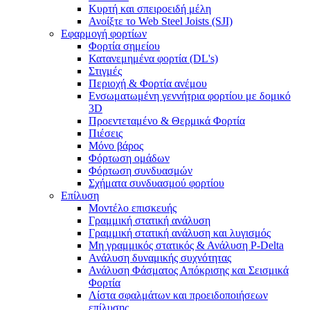
Κυρτή και σπειροειδή μέλη
Ανοίξτε το Web Steel Joists (SJI)
Εφαρμογή φορτίων
Φορτία σημείου
Κατανεμημένα φορτία (DL's)
Στιγμές
Περιοχή & Φορτία ανέμου
Ενσωματωμένη γεννήτρια φορτίου με δομικό
3D
Προεντεταμένο & Θερμικά Φορτία
Πιέσεις
Μόνο βάρος
Φόρτωση ομάδων
Φόρτωση συνδυασμών
Σχήματα συνδυασμού φορτίου
Επίλυση
Μοντέλο επισκευής
Γραμμική στατική ανάλυση
Γραμμική στατική ανάλυση και λυγισμός
Μη γραμμικός στατικός & Ανάλυση P-Delta
Ανάλυση δυναμικής συχνότητας
Ανάλυση Φάσματος Απόκρισης και Σεισμικά
Φορτία
Λίστα σφαλμάτων και προειδοποιήσεων
επίλυσης