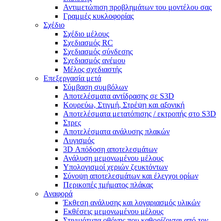
Αντιμετώπιση προβλημάτων του μοντέλου σας
Γραμμές κυκλοφορίας
Σχέδιο
Σχέδιο μέλους
Σχεδιασμός RC
Σχεδιασμός σύνδεσης
Σχεδιασμός ανέμου
Μέλος σχεδιαστής
Επεξεργασία μετά
Σύμβαση συμβόλων
Αποτελέσματα αντίδρασης σε S3D
Κουρεύω, Στιγμή, Στρέψη και αξονική
Αποτελέσματα μετατόπισης / εκτροπής στο S3D
Στρες
Αποτελέσματα ανάλυσης πλακών
Λυγισμός
3D Απόδοση αποτελεσμάτων
Ανάλυση μεμονωμένου μέλους
Υπολογισμοί χεριών ζευκτόντων
Σύνοψη αποτελεσμάτων και έλεγχοι ορίων
Περικοπές τμήματος πλάκας
Αναφορά
Έκθεση ανάλυσης και λογαριασμός υλικών
Εκθέσεις μεμονωμένου μέλους
Στιγμιότυπα οθόνης που καθορίζονται από τον