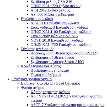
Σχεδίαση μέλους CSA S16
ΟΠΩΣ ΚΑΙ 1720 Σχέδιο μέλους
AISI 2012 Σχέδιο μέλους
AS4600 Μέλος σχεδιασμού
Επαλήθευση κώδικα
AISC 360 Επαλήθευση κώδικα
Ευρωκώδικας 3 Επαλήθευση κώδικα
ΟΠΩΣ ΚΑΙ 4100 Επαλήθευση κώδικα
Επαλήθευση κώδικα CSA S16
NDS® 2018 Επαλήθευση κώδικα
ΟΠΩΣ ΚΑΙ 1720 Επαλήθευση κώδικα
Σύνθετος σχεδιασμός
Παράδειγμα σύνθετου σχεδιασμού AS2327
Σχεδιασμός σύνθετης δοκού
Σχεδιασμός σύνθετης δοκού AISC
Κοινά Θέματα και Λύσεις
Προβλήματα με τμήματα
Γενικά προβλήματα
Γεννήτρια φορτίου SkyCiv
Εισαγωγή στο SkyCiv Load Generator
Φορτία ανέμου
Χάρτης ταχύτητας ανέμου
AS / NZS 1170.2 (2021) Υπολογισμοί φορτίου
ανέμου
ASCE 7 Υπολογισμοί ανεμοφόρτισης για κτίρια