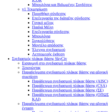
ICOR
Μπουλόνια και Βιδωμένες Συνδέσεις
v1 Τεκμηρίωση
Προσθήκη σύνδεσης
Επεξεργασία της διάταξης σύνδεσης
Γονικό μέλος
Παιδιά Μέλη
Επεξεργασία σύνδεσης
Μπουλόνια
Συγκολλήσεις
Μοντέλο απόδοσης
Έλεγχοι σχεδιασμού
Λεπτομερής έκθεση
Σχεδιασμός πλάκας βάσης SkyCiv
Εισαγωγή στο σχεδιασμό πλάκας βάσης
Ξεκινώντας
Παραδείγματα σχεδιασμού πλάκας βάσης για αξονική
συμπίεση
Παράδειγμα σχεδιασμού πλάκας βάσης (AISC)
Παράδειγμα σχεδιασμού πλάκας βάσης (CSA)
Παράδειγμα σχεδιασμού πλάκας βάσης (ΣΕ)
Παράδειγμα σχεδιασμού πλάκας βάσης (ΟΠΩΣ
ΚΑΙ)
Παραδείγματα σχεδιασμού πλάκας βάσης για αξονική
ένταση