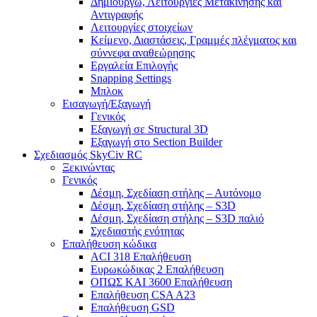
Δημιουργώ, Λειτουργίες Μετακίνησης και
Αντιγραφής
Λειτουργίες στοιχείων
Κείμενο, Διαστάσεις, Γραμμές πλέγματος και
σύννεφα αναθεώρησης
Εργαλεία Επιλογής
Snapping Settings
Μπλοκ
Εισαγωγή/Εξαγωγή
Γενικός
Εξαγωγή σε Structural 3D
Εξαγωγή στο Section Builder
Σχεδιασμός SkyCiv RC
Ξεκινώντας
Γενικός
Δέσμη, Σχεδίαση στήλης – Αυτόνομο
Δέσμη, Σχεδίαση στήλης – S3D
Δέσμη, Σχεδίαση στήλης – S3D παλιό
Σχεδιαστής ενότητας
Επαλήθευση κώδικα
ACI 318 Επαλήθευση
Ευρωκώδικας 2 Επαλήθευση
ΟΠΩΣ ΚΑΙ 3600 Επαλήθευση
Επαλήθευση CSA A23
Επαλήθευση GSD