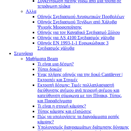
Συγκέντρωση πίεσης γύρω από μια τρύπα σε
τετράγωνη πλάκα
Αλλα
Οδηγός Σχεδιασμού Ανυψωτικών Προβολέων
Οδηγός Σχεδιασμού Τεγίδων από Χάλυβα
Ψυχρής Μορφοποίησης
Οδηγός για τον Καναδικό Σχεδιασμό Ξύλου
Οδηγός για AS 4100 Σχεδιασμός χάλυβα
Οδηγός ΕΝ 1993-1-1 Ευρωκώδικας 3
Σχεδιασμός χάλυβα
Σεμινάρια
Μαθήματα Beam
Τι είναι μια δέσμη?
Τύποι δοκών
Ένας πλήρης οδηγός για την δοκό Cantilever |
Εκτροπές και Στιγμές
Εκτροπή δέσμης: Τιμές πολλαπλασιαστή
διεύθυνσης ανέμου ανά περιοχή ανέμου και
κατεύθυνση σύμφωνα με τον Πίνακα, Τύπος,
και Παραδείγματα
Τι είναι η στιγμή κάμψης?
Τύπος κάμψης και εξισώσεις
Πώς να υπολογίσετε τα διαγράμματα ροπής
κάμψης?
Υπολογισμός διαγραμμάτων διάτμησης δύναμης