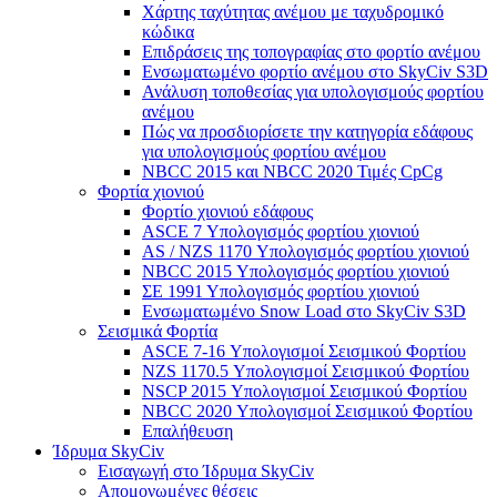
Χάρτης ταχύτητας ανέμου με ταχυδρομικό
κώδικα
Επιδράσεις της τοπογραφίας στο φορτίο ανέμου
Ενσωματωμένο φορτίο ανέμου στο SkyCiv S3D
Ανάλυση τοποθεσίας για υπολογισμούς φορτίου
ανέμου
Πώς να προσδιορίσετε την κατηγορία εδάφους
για υπολογισμούς φορτίου ανέμου
NBCC 2015 και NBCC 2020 Τιμές CpCg
Φορτία χιονιού
Φορτίο χιονιού εδάφους
ASCE 7 Υπολογισμός φορτίου χιονιού
AS / NZS 1170 Υπολογισμός φορτίου χιονιού
NBCC 2015 Υπολογισμός φορτίου χιονιού
ΣΕ 1991 Υπολογισμός φορτίου χιονιού
Ενσωματωμένο Snow Load στο SkyCiv S3D
Σεισμικά Φορτία
ASCE 7-16 Υπολογισμοί Σεισμικού Φορτίου
NZS 1170.5 Υπολογισμοί Σεισμικού Φορτίου
NSCP 2015 Υπολογισμοί Σεισμικού Φορτίου
NBCC 2020 Υπολογισμοί Σεισμικού Φορτίου
Επαλήθευση
Ίδρυμα SkyCiv
Εισαγωγή στο Ίδρυμα SkyCiv
Απομονωμένες θέσεις