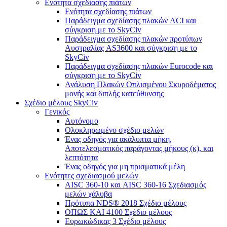
Ενότητα σχεδίασης πιάτων
Ενότητα σχεδίασης πιάτων
Παράδειγμα σχεδίασης πλακών ACI και
σύγκριση με το SkyCiv
Παράδειγμα σχεδίασης πλακών προτύπων
Αυστραλίας AS3600 και σύγκριση με το
SkyCiv
Παράδειγμα σχεδίασης πλακών Eurocode και
σύγκριση με το SkyCiv
Ανάλυση Πλακών Οπλισμένου Σκυροδέματος
μονής και διπλής κατεύθυνσης
Σχέδιο μέλους SkyCiv
Γενικός
Αυτόνομο
Ολοκληρωμένο σχέδιο μελών
Ένας οδηγός για ακάλυπτα μήκη,
Αποτελεσματικός παράγοντας μήκους (κ), και
λεπτότητα
Ένας οδηγός για μη πρισματικά μέλη
Ενότητες σχεδιασμού μελών
AISC 360-10 και AISC 360-16 Σχεδιασμός
μελών χάλυβα
Πρότυπα NDS® 2018 Σχέδιο μέλους
ΟΠΩΣ ΚΑΙ 4100 Σχέδιο μέλους
Ευρωκώδικας 3 Σχέδιο μέλους