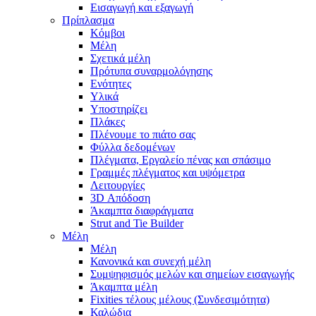
Εισαγωγή και εξαγωγή
Πρίπλασμα
Κόμβοι
Μέλη
Σχετικά μέλη
Πρότυπα συναρμολόγησης
Ενότητες
Υλικά
Υποστηρίζει
Πλάκες
Πλένουμε το πιάτο σας
Φύλλα δεδομένων
Πλέγματα, Εργαλείο πένας και σπάσιμο
Γραμμές πλέγματος και υψόμετρα
Λειτουργίες
3D Απόδοση
Άκαμπτα διαφράγματα
Strut and Tie Builder
Μέλη
Μέλη
Κανονικά και συνεχή μέλη
Συμψηφισμός μελών και σημείων εισαγωγής
Άκαμπτα μέλη
Fixities τέλους μέλους (Συνδεσιμότητα)
Καλώδια