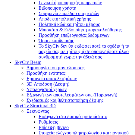
Γενικοί όροι παροχής υπηρεσιών
Ειδοποίηση χρήστη
Συμφωνία επιπέδου υπηρεσιών
Αποδεκτή πολιτική χρήσης
Πολιτική κώδικα τρίτου μέρους
Μπισκότα & Ειδοποίηση παρακολούθησης
Προσθήκη επεξεργασίας δεδομένων
Όροι εκπαίδευσης
Το SkyCiv δεν θα εκδώσει ποτέ τα σχέδια ή τα
αρχεία σας σε τρίτους ή σε οποιονδήποτε άλλο
συνδρομητή χωρίς την άδειά σας
SkyCiv Beam
Δημιουργία του μοντέλου σας
Προσθήκη ενότητας
Ερμηνεία αποτελεσμάτων
3D Απόδοση (Δέσμη)
Υπολογισμοί χεριών
Εξαγωγή των αποτελεσμάτων σας (Παραγωγή)
Σχεδιασμός και βελτιστοποίηση δέσμης
SkyCiv Structural 3D
Ξεκινώντας
Εισαγωγή στο δομικό τρισδιάστατο
Ρυθμίσεις
Επίδειξη βίντεο
Στοιχεία ελέγχου πληκτρολογίου και ποντικιού