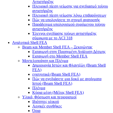
Αντιστήριξης
Πλευρική πίεση γείωσης για σχεδιασμό τοίχου
αντιστήριξης
Πλευρική πίεση γείωσης λόγω επιβαρύνσεων
Πώς να υπολογίσετε τη στιγμή ανατροπής
Παράδειγμα υπολογισμού συρόμενου τοίχου
αντιστήριξης
Έλεγχοι σχεδίασης τοίχων αντιστήριξης
σύμφωνα με το ACI 318
Αναλυτικά Shell FEA
Beam και Member Shell FEA – Ξεκινώντας
Εισαγωγή στην Προηγμένη Ανάλυση Δέσμης
Εισαγωγή στο Member Shell FEA
Μοντελοποίηση και Πλέγμα
Δημιουργία Ιστών και Φλαντζών (Beam Shell
FEA)
ενισχυτικά (Beam Shell FEA)
Πώς να σχεδιάσετε μια δοκό με ανοίγματα
Ιστού (Beam Shell FEA)
Πλέγμα
Κύρια μέρη (Μέλος Shell FEA)
Υλικά, Φόρτωση και περιορισμοί
Ιδιότητες υλικού
Αρχικές συνθήκες
Όρια