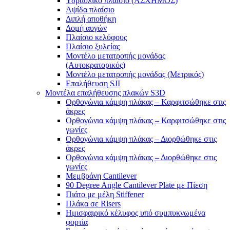
Υδραυλικό πλαίσιο (ΑΣΧΗΜΟΣ)
Αψίδα πλαίσιο
Διπλή αποθήκη
Δομή αυγών
Πλαίσιο κελύφους
Πλαίσιο ξυλείας
Μοντέλο μετατροπής μονάδας
(Αυτοκρατορικός)
Μοντέλο μετατροπής μονάδας (Μετρικός)
Επαλήθευση SJI
Μοντέλα επαλήθευσης πλακών S3D
Ορθογώνια κάμψη πλάκας – Καρφιτσώθηκε στις
άκρες
Ορθογώνια κάμψη πλάκας – Καρφιτσώθηκε στις
γωνίες
Ορθογώνια κάμψη πλάκας – Διορθώθηκε στις
άκρες
Ορθογώνια κάμψη πλάκας – Διορθώθηκε στις
γωνίες
Μεμβράνη Cantilever
90 Degree Angle Cantilever Plate με Πίεση
Πιάτο με μέλη Stiffener
Πλάκα σε Risers
Ημισφαιρικό κέλυφος υπό συμπυκνωμένα
φορτία