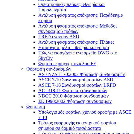
Ορθοτροπικές πλάκες: Θεωρία και
Παραδείγματα
Ανάλυση φάσματος απόκρισης: Παράδειγμα
κτιρίου
Ανάλυση φάσματος απόκρισης: Μέθοδοι
συνδυασμού τρόπων
LRFD εναντίον ASD
Ανάλυση φάσματος απόκρισης: Πλάκες
Ημιμόνιμα μέλη – θεωρία και χρήση
Πώς να εισαγάγετε ένα αρχείο DWG στο
SkyCiv
Φορτία περιοχής μοντέλου FE
Φόρτωση συνδυασμών
AS / NZS 1170:2002 Φόρτωση συνδυασμών
ASCE 7-10 Συνδυασμοί φορτίων ASD
ASCE 7-16 Συνδυασμοί φορτίων LRFD
ACI 318-11 Φόρτωση συνδυασμών
NBCC 2010 Φόρτωση συνδυασμών
ΣΕ 1990:2002 Φόρτωση συνδυασμών
Φόρτωση
Υπολογισμός φορτίων χιονιού οροφής με ASCE
7-10
Τρόπος εφαρμογής εκκεντρικού φορτίου
σημείου σε δομικό τρισδιάστατο
Πώς να υπολογίσετε και να εφαρμόσετε φορτία