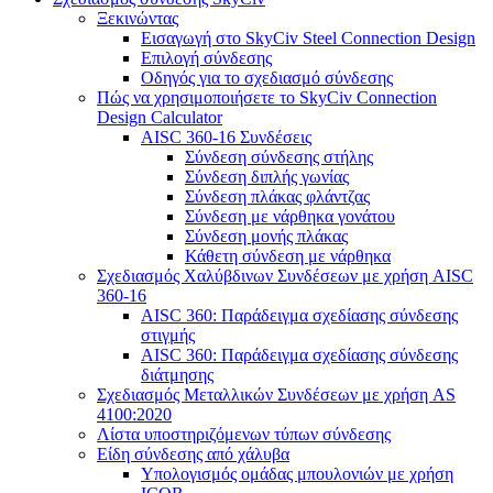
Ξεκινώντας
Εισαγωγή στο SkyCiv Steel Connection Design
Επιλογή σύνδεσης
Οδηγός για το σχεδιασμό σύνδεσης
Πώς να χρησιμοποιήσετε το SkyCiv Connection
Design Calculator
AISC 360-16 Συνδέσεις
Σύνδεση σύνδεσης στήλης
Σύνδεση διπλής γωνίας
Σύνδεση πλάκας φλάντζας
Σύνδεση με νάρθηκα γονάτου
Σύνδεση μονής πλάκας
Κάθετη σύνδεση με νάρθηκα
Σχεδιασμός Χαλύβδινων Συνδέσεων με χρήση AISC
360-16
AISC 360: Παράδειγμα σχεδίασης σύνδεσης
στιγμής
AISC 360: Παράδειγμα σχεδίασης σύνδεσης
διάτμησης
Σχεδιασμός Μεταλλικών Συνδέσεων με χρήση AS
4100:2020
Λίστα υποστηριζόμενων τύπων σύνδεσης
Είδη σύνδεσης από χάλυβα
Υπολογισμός ομάδας μπουλονιών με χρήση