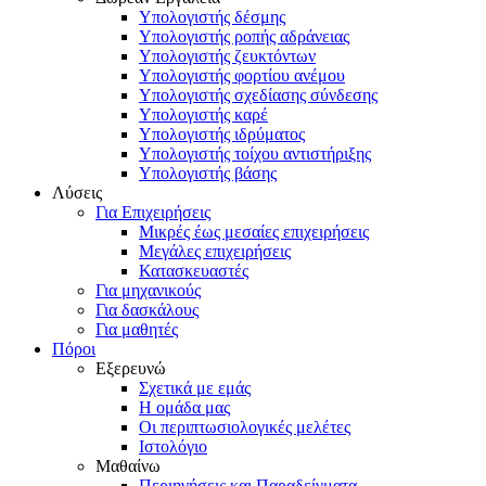
Υπολογιστής δέσμης
Υπολογιστής ροπής αδράνειας
Υπολογιστής ζευκτόντων
Υπολογιστής φορτίου ανέμου
Υπολογιστής σχεδίασης σύνδεσης
Υπολογιστής καρέ
Υπολογιστής ιδρύματος
Υπολογιστής τοίχου αντιστήριξης
Υπολογιστής βάσης
Λύσεις
Για Επιχειρήσεις
Μικρές έως μεσαίες επιχειρήσεις
Μεγάλες επιχειρήσεις
Κατασκευαστές
Για μηχανικούς
Για δασκάλους
Για μαθητές
Πόροι
Εξερευνώ
Σχετικά με εμάς
Η ομάδα μας
Οι περιπτωσιολογικές μελέτες
Ιστολόγιο
Μαθαίνω
Περιηγήσεις και Παραδείγματα