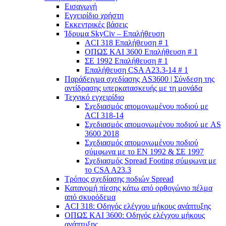
Εισαγωγή
Εγχειρίδιο χρήστη
Εκκεντρικές βάσεις
Ίδρυμα SkyCiv – Επαλήθευση
ACI 318 Επαλήθευση # 1
ΟΠΩΣ ΚΑΙ 3600 Επαλήθευση # 1
ΣΕ 1992 Επαλήθευση # 1
Επαλήθευση CSA A23.3-14 # 1
Παράδειγμα σχεδίασης AS3600 | Σύνδεση της
αντίδρασης υπερκατασκευής με τη μονάδα
Τεχνικό εγχειρίδιο
Σχεδιασμός απομονωμένου ποδιού με
ACI 318-14
Σχεδιασμός απομονωμένου ποδιού με AS
3600 2018
Σχεδιασμός απομονωμένου ποδιού
σύμφωνα με το ΕΝ 1992 & ΣΕ 1997
Σχεδιασμός Spread Footing σύμφωνα με
το CSA A23.3
Τρόπος σχεδίασης ποδιών Spread
Κατανομή πίεσης κάτω από ορθογώνιο πέλμα
από σκυρόδεμα
ACI 318: Οδηγός ελέγχου μήκους ανάπτυξης
ΟΠΩΣ ΚΑΙ 3600: Οδηγός ελέγχου μήκους
ανάπτυξης