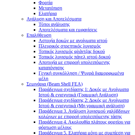
Φορτία
Μετατόπιση
Ελατήρια
Ανάλυση και Αποτελέσματα
Τύποι ανάλυσης
Αποτελέσματα και εμφανίσεις
Επαλήθευση
Αστοχία δοκών με ανοίγματα ιστού
Πλευρικός στρεπτικός λυγισμός
Τοπικός λυγισμός φλάντζας δοκού
Τοπικός λυγισμός πάνελ ιστού δοκού
Αποτυχία με επιρροή υπολειπόμενης
καταπόνησης
Γενική συγκόλληση / Ψυχρά διαμορφωμένα
μέλη
Σεμινάρια (Beam Shell FEA)
Παράδειγμα σχεδίασης 1: Δοκός με Ανοίγματα
Ιστού & ενισχυτικά (Γραμμική Ανάλυση)
Παράδειγμα σχεδίασης 2: Δοκός με Ανοίγματα
Ιστού & ενισχυτικά (Μη γραμμική ανάλυση)
Παράδειγμα 3. Ανάλυση λυγισμού χαλύβδινων
κολώνων με επιρροή υπολειπόμενης τάσης
Παράδειγμα 4. Ακολουθία πλάτους φορτίου για
φόρτωση μέλους
Παράδειγμα 5. Ελατήρια μόνο με συμπίεση για