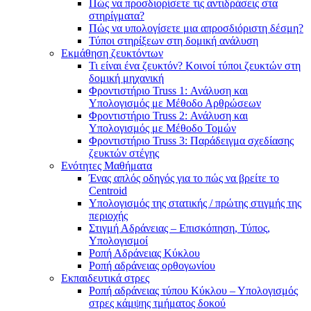
Πώς να προσδιορίσετε τις αντιδράσεις στα
στηρίγματα?
Πώς να υπολογίσετε μια απροσδιόριστη δέσμη?
Τύποι στηρίξεων στη δομική ανάλυση
Εκμάθηση ζευκτόντων
Τι είναι ένα ζευκτόν? Κοινοί τύποι ζευκτών στη
δομική μηχανική
Φροντιστήριο Truss 1: Ανάλυση και
Υπολογισμός με Μέθοδο Αρθρώσεων
Φροντιστήριο Truss 2: Ανάλυση και
Υπολογισμός με Μέθοδο Τομών
Φροντιστήριο Truss 3: Παράδειγμα σχεδίασης
ζευκτών στέγης
Ενότητες Μαθήματα
Ένας απλός οδηγός για το πώς να βρείτε το
Centroid
Υπολογισμός της στατικής / πρώτης στιγμής της
περιοχής
Στιγμή Αδράνειας – Επισκόπηση, Τύπος,
Υπολογισμοί
Ροπή Αδράνειας Κύκλου
Ροπή αδράνειας ορθογωνίου
Εκπαιδευτικά στρες
Ροπή αδράνειας τύπου Κύκλου – Υπολογισμός
στρες κάμψης τμήματος δοκού