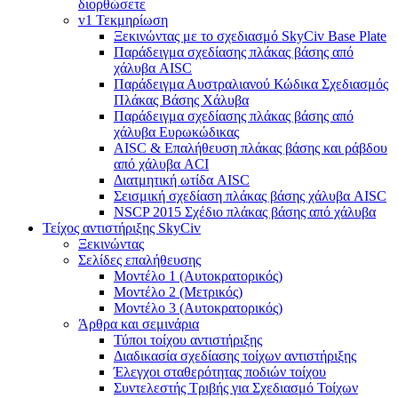
διορθώσετε
v1 Τεκμηρίωση
Ξεκινώντας με το σχεδιασμό SkyCiv Base Plate
Παράδειγμα σχεδίασης πλάκας βάσης από
χάλυβα AISC
Παράδειγμα Αυστραλιανού Κώδικα Σχεδιασμός
Πλάκας Βάσης Χάλυβα
Παράδειγμα σχεδίασης πλάκας βάσης από
χάλυβα Ευρωκώδικας
AISC & Επαλήθευση πλάκας βάσης και ράβδου
από χάλυβα ACI
Διατμητική ωτίδα AISC
Σεισμική σχεδίαση πλάκας βάσης χάλυβα AISC
NSCP 2015 Σχέδιο πλάκας βάσης από χάλυβα
Τείχος αντιστήριξης SkyCiv
Ξεκινώντας
Σελίδες επαλήθευσης
Μοντέλο 1 (Αυτοκρατορικός)
Μοντέλο 2 (Μετρικός)
Μοντέλο 3 (Αυτοκρατορικός)
Άρθρα και σεμινάρια
Τύποι τοίχου αντιστήριξης
Διαδικασία σχεδίασης τοίχων αντιστήριξης
Έλεγχοι σταθερότητας ποδιών τοίχου
Συντελεστής Τριβής για Σχεδιασμό Τοίχων