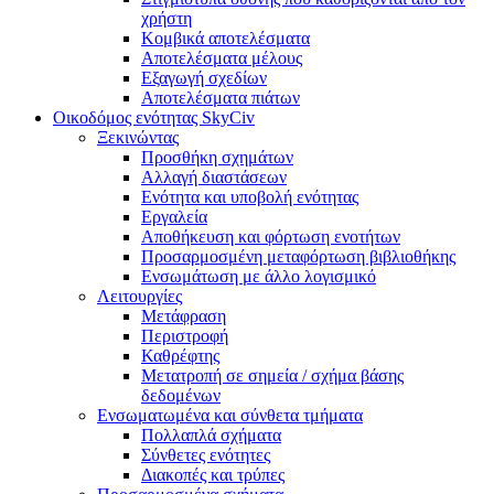
χρήστη
Κομβικά αποτελέσματα
Αποτελέσματα μέλους
Εξαγωγή σχεδίων
Αποτελέσματα πιάτων
Οικοδόμος ενότητας SkyCiv
Ξεκινώντας
Προσθήκη σχημάτων
Αλλαγή διαστάσεων
Ενότητα και υποβολή ενότητας
Εργαλεία
Αποθήκευση και φόρτωση ενοτήτων
Προσαρμοσμένη μεταφόρτωση βιβλιοθήκης
Ενσωμάτωση με άλλο λογισμικό
Λειτουργίες
Μετάφραση
Περιστροφή
Καθρέφτης
Μετατροπή σε σημεία / σχήμα βάσης
δεδομένων
Ενσωματωμένα και σύνθετα τμήματα
Πολλαπλά σχήματα
Σύνθετες ενότητες
Διακοπές και τρύπες