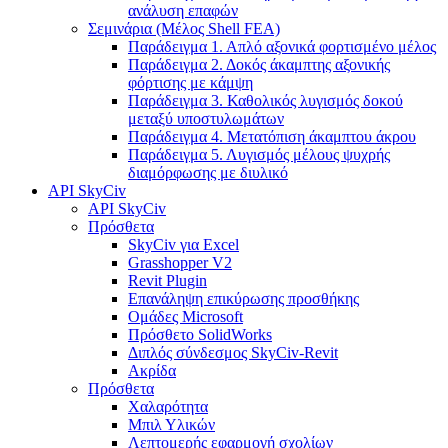
ανάλυση επαφών
Σεμινάρια (Μέλος Shell FEA)
Παράδειγμα 1. Απλό αξονικά φορτισμένο μέλος
Παράδειγμα 2. Δοκός άκαμπτης αξονικής
φόρτισης με κάμψη
Παράδειγμα 3. Καθολικός λυγισμός δοκού
μεταξύ υποστυλωμάτων
Παράδειγμα 4. Μετατόπιση άκαμπτου άκρου
Παράδειγμα 5. Λυγισμός μέλους ψυχρής
διαμόρφωσης με διυλικό
API SkyCiv
API SkyCiv
Πρόσθετα
SkyCiv για Excel
Grasshopper V2
Revit Plugin
Επανάληψη επικύρωσης προσθήκης
Ομάδες Microsoft
Πρόσθετο SolidWorks
Διπλός σύνδεσμος SkyCiv-Revit
Ακρίδα
Πρόσθετα
Χαλαρότητα
Μπιλ Υλικών
Λεπτομερής εφαρμογή σχολίων