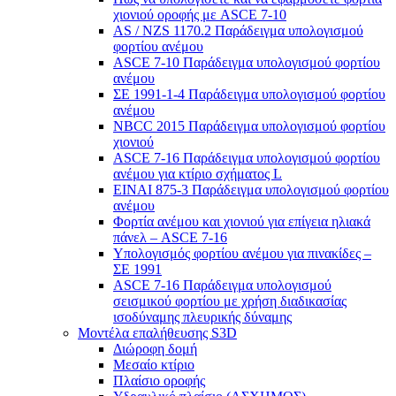
χιονιού οροφής με ASCE 7-10
AS / NZS 1170.2 Παράδειγμα υπολογισμού
φορτίου ανέμου
ASCE 7-10 Παράδειγμα υπολογισμού φορτίου
ανέμου
ΣΕ 1991-1-4 Παράδειγμα υπολογισμού φορτίου
ανέμου
NBCC 2015 Παράδειγμα υπολογισμού φορτίου
χιονιού
ASCE 7-16 Παράδειγμα υπολογισμού φορτίου
ανέμου για κτίριο σχήματος L
ΕΙΝΑΙ 875-3 Παράδειγμα υπολογισμού φορτίου
ανέμου
Φορτία ανέμου και χιονιού για επίγεια ηλιακά
πάνελ – ASCE 7-16
Υπολογισμός φορτίου ανέμου για πινακίδες –
ΣΕ 1991
ASCE 7-16 Παράδειγμα υπολογισμού
σεισμικού φορτίου με χρήση διαδικασίας
ισοδύναμης πλευρικής δύναμης
Μοντέλα επαλήθευσης S3D
Διώροφη δομή
Μεσαίο κτίριο
Πλαίσιο οροφής