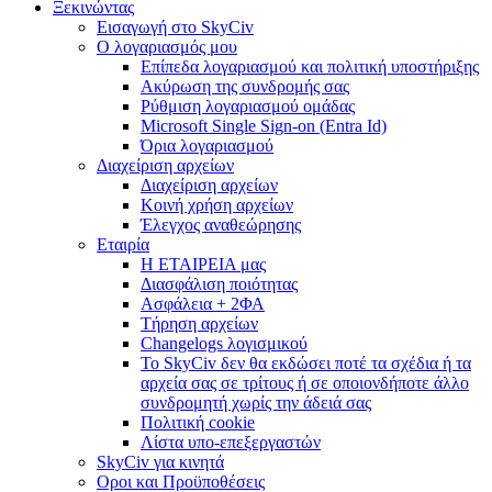
Ξεκινώντας
Εισαγωγή στο SkyCiv
Ο λογαριασμός μου
Επίπεδα λογαριασμού και πολιτική υποστήριξης
Ακύρωση της συνδρομής σας
Ρύθμιση λογαριασμού ομάδας
Microsoft Single Sign-on (Entra Id)
Όρια λογαριασμού
Διαχείριση αρχείων
Διαχείριση αρχείων
Κοινή χρήση αρχείων
Έλεγχος αναθεώρησης
Εταιρία
Η ΕΤΑΙΡΕΙΑ μας
Διασφάλιση ποιότητας
Ασφάλεια + 2ΦΑ
Τήρηση αρχείων
Changelogs λογισμικού
Το SkyCiv δεν θα εκδώσει ποτέ τα σχέδια ή τα
αρχεία σας σε τρίτους ή σε οποιονδήποτε άλλο
συνδρομητή χωρίς την άδειά σας
Πολιτική cookie
Λίστα υπο-επεξεργαστών
SkyCiv για κινητά
Οροι και Προϋποθέσεις