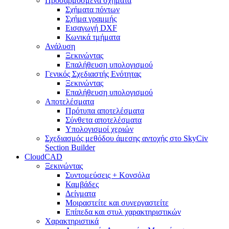
Προσαρμοσμένα σχήματα
Σχήματα πόντων
Σχήμα γραμμής
Εισαγωγή DXF
Κωνικά τμήματα
Ανάλυση
Ξεκινώντας
Επαλήθευση υπολογισμού
Γενικός Σχεδιαστής Ενότητας
Ξεκινώντας
Επαλήθευση υπολογισμού
Αποτελέσματα
Πρότυπα αποτελέσματα
Σύνθετα αποτελέσματα
Υπολογισμοί χεριών
Σχεδιασμός μεθόδου άμεσης αντοχής στο SkyCiv
Section Builder
CloudCAD
Ξεκινώντας
Συντομεύσεις + Κονσόλα
Καμβάδες
Δείγματα
Μοιραστείτε και συνεργαστείτε
Επίπεδα και στυλ χαρακτηριστικών
Χαρακτηριστικά