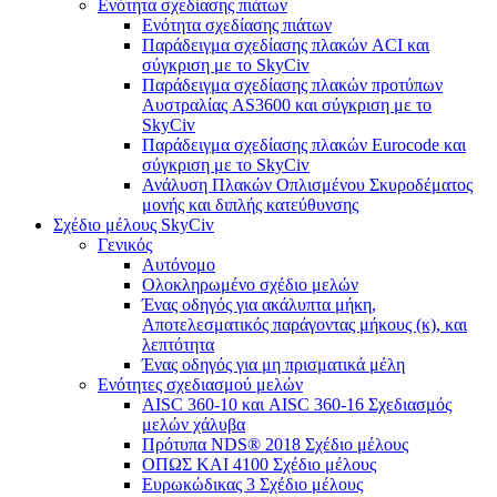
Ενότητα σχεδίασης πιάτων
Ενότητα σχεδίασης πιάτων
Παράδειγμα σχεδίασης πλακών ACI και
σύγκριση με το SkyCiv
Παράδειγμα σχεδίασης πλακών προτύπων
Αυστραλίας AS3600 και σύγκριση με το
SkyCiv
Παράδειγμα σχεδίασης πλακών Eurocode και
σύγκριση με το SkyCiv
Ανάλυση Πλακών Οπλισμένου Σκυροδέματος
μονής και διπλής κατεύθυνσης
Σχέδιο μέλους SkyCiv
Γενικός
Αυτόνομο
Ολοκληρωμένο σχέδιο μελών
Ένας οδηγός για ακάλυπτα μήκη,
Αποτελεσματικός παράγοντας μήκους (κ), και
λεπτότητα
Ένας οδηγός για μη πρισματικά μέλη
Ενότητες σχεδιασμού μελών
AISC 360-10 και AISC 360-16 Σχεδιασμός
μελών χάλυβα
Πρότυπα NDS® 2018 Σχέδιο μέλους
ΟΠΩΣ ΚΑΙ 4100 Σχέδιο μέλους
Ευρωκώδικας 3 Σχέδιο μέλους