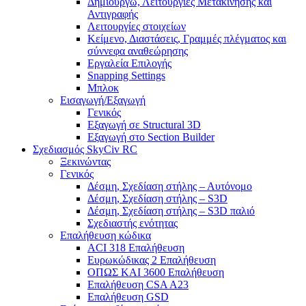
Δημιουργώ, Λειτουργίες Μετακίνησης και
Αντιγραφής
Λειτουργίες στοιχείων
Κείμενο, Διαστάσεις, Γραμμές πλέγματος και
σύννεφα αναθεώρησης
Εργαλεία Επιλογής
Snapping Settings
Μπλοκ
Εισαγωγή/Εξαγωγή
Γενικός
Εξαγωγή σε Structural 3D
Εξαγωγή στο Section Builder
Σχεδιασμός SkyCiv RC
Ξεκινώντας
Γενικός
Δέσμη, Σχεδίαση στήλης – Αυτόνομο
Δέσμη, Σχεδίαση στήλης – S3D
Δέσμη, Σχεδίαση στήλης – S3D παλιό
Σχεδιαστής ενότητας
Επαλήθευση κώδικα
ACI 318 Επαλήθευση
Ευρωκώδικας 2 Επαλήθευση
ΟΠΩΣ ΚΑΙ 3600 Επαλήθευση
Επαλήθευση CSA A23
Επαλήθευση GSD