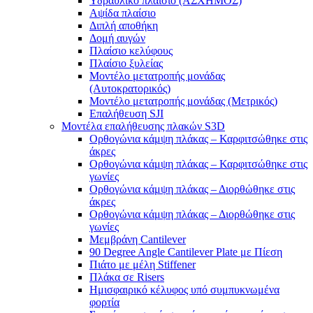
Υδραυλικό πλαίσιο (ΑΣΧΗΜΟΣ)
Αψίδα πλαίσιο
Διπλή αποθήκη
Δομή αυγών
Πλαίσιο κελύφους
Πλαίσιο ξυλείας
Μοντέλο μετατροπής μονάδας
(Αυτοκρατορικός)
Μοντέλο μετατροπής μονάδας (Μετρικός)
Επαλήθευση SJI
Μοντέλα επαλήθευσης πλακών S3D
Ορθογώνια κάμψη πλάκας – Καρφιτσώθηκε στις
άκρες
Ορθογώνια κάμψη πλάκας – Καρφιτσώθηκε στις
γωνίες
Ορθογώνια κάμψη πλάκας – Διορθώθηκε στις
άκρες
Ορθογώνια κάμψη πλάκας – Διορθώθηκε στις
γωνίες
Μεμβράνη Cantilever
90 Degree Angle Cantilever Plate με Πίεση
Πιάτο με μέλη Stiffener
Πλάκα σε Risers
Ημισφαιρικό κέλυφος υπό συμπυκνωμένα
φορτία