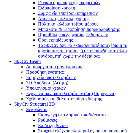
Γενικοί όροι παροχής υπηρεσιών
Ειδοποίηση χρήστη
Συμφωνία επιπέδου υπηρεσιών
Αποδεκτή πολιτική χρήσης
Πολιτική κώδικα τρίτου μέρους
Μπισκότα & Ειδοποίηση παρακολούθησης
Προσθήκη επεξεργασίας δεδομένων
Όροι εκπαίδευσης
Το SkyCiv δεν θα εκδώσει ποτέ τα σχέδια ή τα
αρχεία σας σε τρίτους ή σε οποιονδήποτε άλλο
συνδρομητή χωρίς την άδειά σας
SkyCiv Beam
Δημιουργία του μοντέλου σας
Προσθήκη ενότητας
Ερμηνεία αποτελεσμάτων
3D Απόδοση (Δέσμη)
Υπολογισμοί χεριών
Εξαγωγή των αποτελεσμάτων σας (Παραγωγή)
Σχεδιασμός και βελτιστοποίηση δέσμης
SkyCiv Structural 3D
Ξεκινώντας
Εισαγωγή στο δομικό τρισδιάστατο
Ρυθμίσεις
Επίδειξη βίντεο
Στοιχεία ελέγχου πληκτρολογίου και ποντικιού