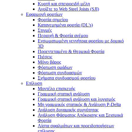
Κυρτή και σπειροειδή μέλη
Ανοίξτε το Web Steel Joists (SJI)
Εφαρμογή φορτίων
Φορτία σημείου
Κατανεμημένα φορτία (DL's)
Στιγμές
Περιοχή & Φορτία ανέμου
Ενσωματωμένη γεννήτρια φορτίου με δομικό
3D
Προεντεταμένο & Θερμικά Φορτία
Πιέσεις
Μόνο βάρος
Φόρτωση ομάδων
Φόρτωση συνδυασμών
Σχήματα συνδυασμού φορτίου
Επίλυση
Μοντέλο επισκευής
Γραμμική στατική ανάλυση
Γραμμική στατική ανάλυση και λυγισμός
Μη γραμμικός στατικός & Ανάλυση P-Delta
Ανάλυση δυναμικής συχνότητας
Ανάλυση Φάσματος Απόκρισης και Σεισμικά
Φορτία
Λίστα σφαλμάτων και προειδοποιήσεων
επίλυσης