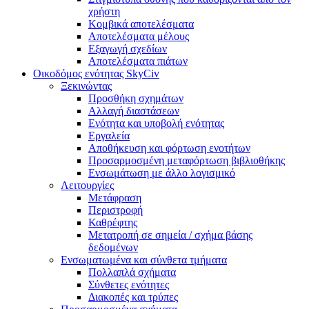
χρήστη
Κομβικά αποτελέσματα
Αποτελέσματα μέλους
Εξαγωγή σχεδίων
Αποτελέσματα πιάτων
Οικοδόμος ενότητας SkyCiv
Ξεκινώντας
Προσθήκη σχημάτων
Αλλαγή διαστάσεων
Ενότητα και υποβολή ενότητας
Εργαλεία
Αποθήκευση και φόρτωση ενοτήτων
Προσαρμοσμένη μεταφόρτωση βιβλιοθήκης
Ενσωμάτωση με άλλο λογισμικό
Λειτουργίες
Μετάφραση
Περιστροφή
Καθρέφτης
Μετατροπή σε σημεία / σχήμα βάσης
δεδομένων
Ενσωματωμένα και σύνθετα τμήματα
Πολλαπλά σχήματα
Σύνθετες ενότητες
Διακοπές και τρύπες