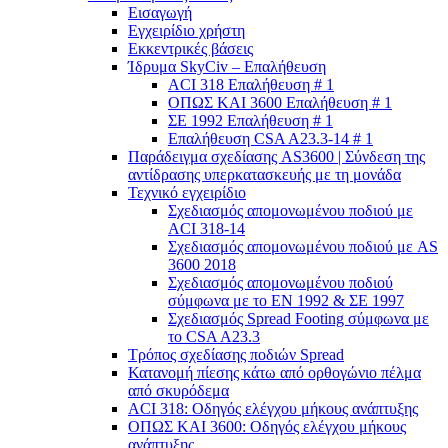
Εισαγωγή
Εγχειρίδιο χρήστη
Εκκεντρικές βάσεις
Ίδρυμα SkyCiv – Επαλήθευση
ACI 318 Επαλήθευση # 1
ΟΠΩΣ ΚΑΙ 3600 Επαλήθευση # 1
ΣΕ 1992 Επαλήθευση # 1
Επαλήθευση CSA A23.3-14 # 1
Παράδειγμα σχεδίασης AS3600 | Σύνδεση της
αντίδρασης υπερκατασκευής με τη μονάδα
Τεχνικό εγχειρίδιο
Σχεδιασμός απομονωμένου ποδιού με
ACI 318-14
Σχεδιασμός απομονωμένου ποδιού με AS
3600 2018
Σχεδιασμός απομονωμένου ποδιού
σύμφωνα με το ΕΝ 1992 & ΣΕ 1997
Σχεδιασμός Spread Footing σύμφωνα με
το CSA A23.3
Τρόπος σχεδίασης ποδιών Spread
Κατανομή πίεσης κάτω από ορθογώνιο πέλμα
από σκυρόδεμα
ACI 318: Οδηγός ελέγχου μήκους ανάπτυξης
ΟΠΩΣ ΚΑΙ 3600: Οδηγός ελέγχου μήκους
ανάπτυξης