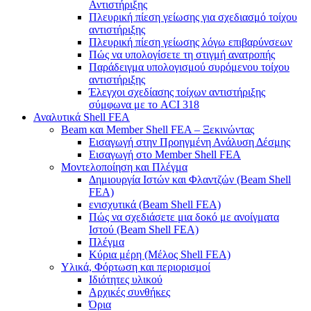
Αντιστήριξης
Πλευρική πίεση γείωσης για σχεδιασμό τοίχου
αντιστήριξης
Πλευρική πίεση γείωσης λόγω επιβαρύνσεων
Πώς να υπολογίσετε τη στιγμή ανατροπής
Παράδειγμα υπολογισμού συρόμενου τοίχου
αντιστήριξης
Έλεγχοι σχεδίασης τοίχων αντιστήριξης
σύμφωνα με το ACI 318
Αναλυτικά Shell FEA
Beam και Member Shell FEA – Ξεκινώντας
Εισαγωγή στην Προηγμένη Ανάλυση Δέσμης
Εισαγωγή στο Member Shell FEA
Μοντελοποίηση και Πλέγμα
Δημιουργία Ιστών και Φλαντζών (Beam Shell
FEA)
ενισχυτικά (Beam Shell FEA)
Πώς να σχεδιάσετε μια δοκό με ανοίγματα
Ιστού (Beam Shell FEA)
Πλέγμα
Κύρια μέρη (Μέλος Shell FEA)
Υλικά, Φόρτωση και περιορισμοί
Ιδιότητες υλικού
Αρχικές συνθήκες
Όρια