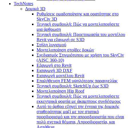
TechNotes
Δομικά 3D
Ρυθμίσεις ομαδοποίησης και ορατότητας στο
SkyCiv 3D
Τεχνική συμβουλή: Πώς να μοντελοποιήσετε
μια άρθρωση
Τεχνική συμβουλή: Προετοιμασία του μοντέλου
Revit για εξαγωγή σε S3D
Στήλη λυγισμού
Μοντελοποίηση στοίβες δοκών
Σχεδιασμός Στιγμιότυπου με χρήση του SkyCiv
(AISC 360-10)
Εξαγωγή στο Revit
Εισαγωγή 3D DXF
Εισαγωγή μοντέλου Revit
Επαλήθευση FEM υψηλότερης παραγγελίας
Τεχνική συμβουλή: SketchUp έως S3D
Μοντελοποίηση Hip Roof
Τεχνική συμβουλή: Πώς να μοντελοποιήσετε
εκκεντρικά φορτία με άκαμπτους συνδέσμους
Αυτό το άρθρο εξηγεί την έννοια της δομικής
σταθερότητας μαζί με τον στατικό
προσδιορισμό και την απροσδιοριστία που είναι
πολύ σχετικά θέματα, Απροσδιοριστία, και
Αστάθεια