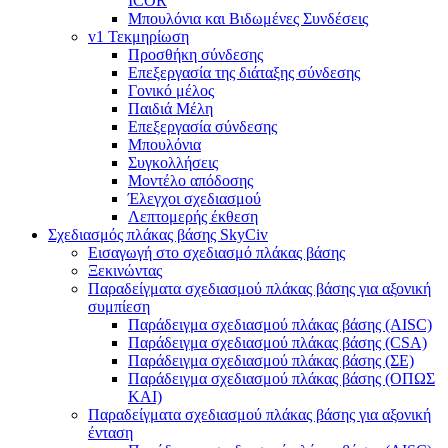
ICOR
Μπουλόνια και Βιδωμένες Συνδέσεις
v1 Τεκμηρίωση
Προσθήκη σύνδεσης
Επεξεργασία της διάταξης σύνδεσης
Γονικό μέλος
Παιδιά Μέλη
Επεξεργασία σύνδεσης
Μπουλόνια
Συγκολλήσεις
Μοντέλο απόδοσης
Έλεγχοι σχεδιασμού
Λεπτομερής έκθεση
Σχεδιασμός πλάκας βάσης SkyCiv
Εισαγωγή στο σχεδιασμό πλάκας βάσης
Ξεκινώντας
Παραδείγματα σχεδιασμού πλάκας βάσης για αξονική
συμπίεση
Παράδειγμα σχεδιασμού πλάκας βάσης (AISC)
Παράδειγμα σχεδιασμού πλάκας βάσης (CSA)
Παράδειγμα σχεδιασμού πλάκας βάσης (ΣΕ)
Παράδειγμα σχεδιασμού πλάκας βάσης (ΟΠΩΣ
ΚΑΙ)
Παραδείγματα σχεδιασμού πλάκας βάσης για αξονική
ένταση