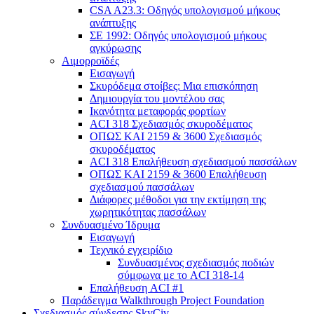
CSA A23.3: Οδηγός υπολογισμού μήκους
ανάπτυξης
ΣΕ 1992: Οδηγός υπολογισμού μήκους
αγκύρωσης
Αιμορροϊδές
Εισαγωγή
Σκυρόδεμα στοίβες: Μια επισκόπηση
Δημιουργία του μοντέλου σας
Ικανότητα μεταφοράς φορτίων
ACI 318 Σχεδιασμός σκυροδέματος
ΟΠΩΣ ΚΑΙ 2159 & 3600 Σχεδιασμός
σκυροδέματος
ACI 318 Επαλήθευση σχεδιασμού πασσάλων
ΟΠΩΣ ΚΑΙ 2159 & 3600 Επαλήθευση
σχεδιασμού πασσάλων
Διάφορες μέθοδοι για την εκτίμηση της
χωρητικότητας πασσάλων
Συνδυασμένο Ίδρυμα
Εισαγωγή
Τεχνικό εγχειρίδιο
Συνδυασμένος σχεδιασμός ποδιών
σύμφωνα με το ACI 318-14
Επαλήθευση ACI #1
Παράδειγμα Walkthrough Project Foundation
Σχεδιασμός σύνδεσης SkyCiv