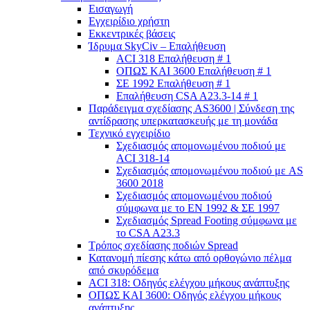
Εισαγωγή
Εγχειρίδιο χρήστη
Εκκεντρικές βάσεις
Ίδρυμα SkyCiv – Επαλήθευση
ACI 318 Επαλήθευση # 1
ΟΠΩΣ ΚΑΙ 3600 Επαλήθευση # 1
ΣΕ 1992 Επαλήθευση # 1
Επαλήθευση CSA A23.3-14 # 1
Παράδειγμα σχεδίασης AS3600 | Σύνδεση της
αντίδρασης υπερκατασκευής με τη μονάδα
Τεχνικό εγχειρίδιο
Σχεδιασμός απομονωμένου ποδιού με
ACI 318-14
Σχεδιασμός απομονωμένου ποδιού με AS
3600 2018
Σχεδιασμός απομονωμένου ποδιού
σύμφωνα με το ΕΝ 1992 & ΣΕ 1997
Σχεδιασμός Spread Footing σύμφωνα με
το CSA A23.3
Τρόπος σχεδίασης ποδιών Spread
Κατανομή πίεσης κάτω από ορθογώνιο πέλμα
από σκυρόδεμα
ACI 318: Οδηγός ελέγχου μήκους ανάπτυξης
ΟΠΩΣ ΚΑΙ 3600: Οδηγός ελέγχου μήκους
ανάπτυξης