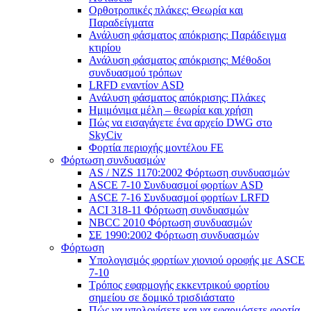
Ορθοτροπικές πλάκες: Θεωρία και
Παραδείγματα
Ανάλυση φάσματος απόκρισης: Παράδειγμα
κτιρίου
Ανάλυση φάσματος απόκρισης: Μέθοδοι
συνδυασμού τρόπων
LRFD εναντίον ASD
Ανάλυση φάσματος απόκρισης: Πλάκες
Ημιμόνιμα μέλη – θεωρία και χρήση
Πώς να εισαγάγετε ένα αρχείο DWG στο
SkyCiv
Φορτία περιοχής μοντέλου FE
Φόρτωση συνδυασμών
AS / NZS 1170:2002 Φόρτωση συνδυασμών
ASCE 7-10 Συνδυασμοί φορτίων ASD
ASCE 7-16 Συνδυασμοί φορτίων LRFD
ACI 318-11 Φόρτωση συνδυασμών
NBCC 2010 Φόρτωση συνδυασμών
ΣΕ 1990:2002 Φόρτωση συνδυασμών
Φόρτωση
Υπολογισμός φορτίων χιονιού οροφής με ASCE
7-10
Τρόπος εφαρμογής εκκεντρικού φορτίου
σημείου σε δομικό τρισδιάστατο
Πώς να υπολογίσετε και να εφαρμόσετε φορτία