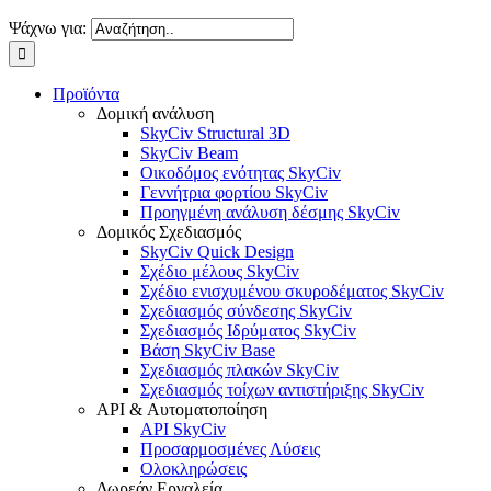
Ψάχνω για:
Προϊόντα
Δομική ανάλυση
SkyCiv Structural 3D
SkyCiv Beam
Οικοδόμος ενότητας SkyCiv
Γεννήτρια φορτίου SkyCiv
Προηγμένη ανάλυση δέσμης SkyCiv
Δομικός Σχεδιασμός
SkyCiv Quick Design
Σχέδιο μέλους SkyCiv
Σχέδιο ενισχυμένου σκυροδέματος SkyCiv
Σχεδιασμός σύνδεσης SkyCiv
Σχεδιασμός Ιδρύματος SkyCiv
Βάση SkyCiv Base
Σχεδιασμός πλακών SkyCiv
Σχεδιασμός τοίχων αντιστήριξης SkyCiv
API & Αυτοματοποίηση
API SkyCiv
Προσαρμοσμένες Λύσεις
Ολοκληρώσεις
Δωρεάν Εργαλεία