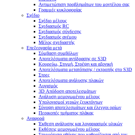
Αντιμετώπιση προβλημάτων του μοντέλου σας
Γραμμές κυκλοφορίας
Σχέδιο
Σχέδιο μέλους
Σχεδιασμός RC
Σχεδιασμός σύνδεσης
Σχεδιασμός ανέμου
Μέλος σχεδιαστής
Επεξεργασία μετά
Σύμβαση συμβόλων
Αποτελέσματα αντίδρασης σε S3D
Κουρεύω, Στιγμή, Στρέψη και αξονική
Αποτελέσματα μετατόπισης / εκτροπής στο S3D
Στρες
Αποτελέσματα ανάλυσης πλακών
Λυγισμός
3D Απόδοση αποτελεσμάτων
Ανάλυση μεμονωμένου μέλους
Υπολογισμοί χεριών ζευκτόντων
Σύνοψη αποτελεσμάτων και έλεγχοι ορίων
Περικοπές τμήματος πλάκας
Αναφορά
Έκθεση ανάλυσης και λογαριασμός υλικών
Εκθέσεις μεμονωμένου μέλους
Στιγμιότυπα οθόνης που καθορίζονται από τον