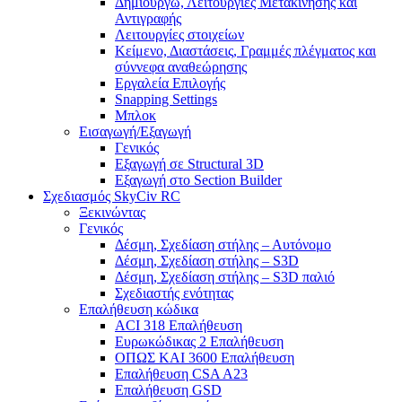
Δημιουργώ, Λειτουργίες Μετακίνησης και
Αντιγραφής
Λειτουργίες στοιχείων
Κείμενο, Διαστάσεις, Γραμμές πλέγματος και
σύννεφα αναθεώρησης
Εργαλεία Επιλογής
Snapping Settings
Μπλοκ
Εισαγωγή/Εξαγωγή
Γενικός
Εξαγωγή σε Structural 3D
Εξαγωγή στο Section Builder
Σχεδιασμός SkyCiv RC
Ξεκινώντας
Γενικός
Δέσμη, Σχεδίαση στήλης – Αυτόνομο
Δέσμη, Σχεδίαση στήλης – S3D
Δέσμη, Σχεδίαση στήλης – S3D παλιό
Σχεδιαστής ενότητας
Επαλήθευση κώδικα
ACI 318 Επαλήθευση
Ευρωκώδικας 2 Επαλήθευση
ΟΠΩΣ ΚΑΙ 3600 Επαλήθευση
Επαλήθευση CSA A23
Επαλήθευση GSD