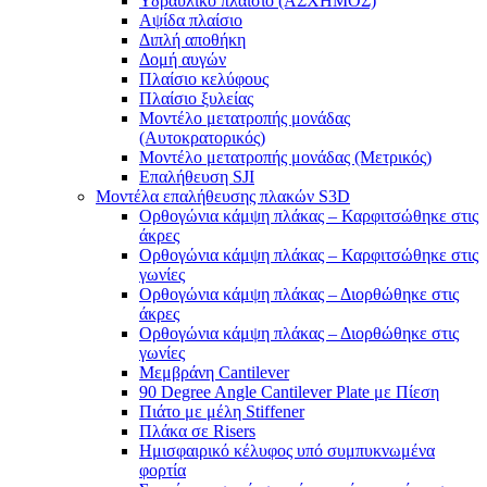
Υδραυλικό πλαίσιο (ΑΣΧΗΜΟΣ)
Αψίδα πλαίσιο
Διπλή αποθήκη
Δομή αυγών
Πλαίσιο κελύφους
Πλαίσιο ξυλείας
Μοντέλο μετατροπής μονάδας
(Αυτοκρατορικός)
Μοντέλο μετατροπής μονάδας (Μετρικός)
Επαλήθευση SJI
Μοντέλα επαλήθευσης πλακών S3D
Ορθογώνια κάμψη πλάκας – Καρφιτσώθηκε στις
άκρες
Ορθογώνια κάμψη πλάκας – Καρφιτσώθηκε στις
γωνίες
Ορθογώνια κάμψη πλάκας – Διορθώθηκε στις
άκρες
Ορθογώνια κάμψη πλάκας – Διορθώθηκε στις
γωνίες
Μεμβράνη Cantilever
90 Degree Angle Cantilever Plate με Πίεση
Πιάτο με μέλη Stiffener
Πλάκα σε Risers
Ημισφαιρικό κέλυφος υπό συμπυκνωμένα
φορτία