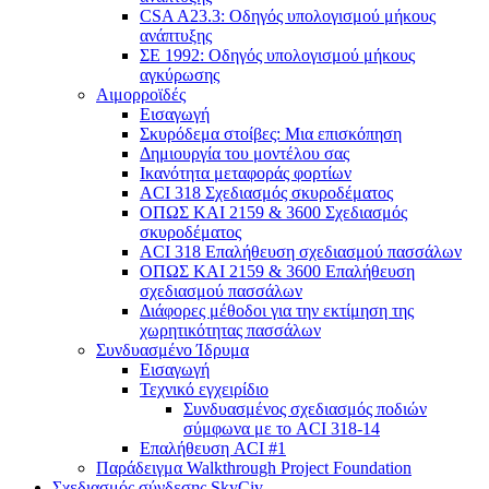
CSA A23.3: Οδηγός υπολογισμού μήκους
ανάπτυξης
ΣΕ 1992: Οδηγός υπολογισμού μήκους
αγκύρωσης
Αιμορροϊδές
Εισαγωγή
Σκυρόδεμα στοίβες: Μια επισκόπηση
Δημιουργία του μοντέλου σας
Ικανότητα μεταφοράς φορτίων
ACI 318 Σχεδιασμός σκυροδέματος
ΟΠΩΣ ΚΑΙ 2159 & 3600 Σχεδιασμός
σκυροδέματος
ACI 318 Επαλήθευση σχεδιασμού πασσάλων
ΟΠΩΣ ΚΑΙ 2159 & 3600 Επαλήθευση
σχεδιασμού πασσάλων
Διάφορες μέθοδοι για την εκτίμηση της
χωρητικότητας πασσάλων
Συνδυασμένο Ίδρυμα
Εισαγωγή
Τεχνικό εγχειρίδιο
Συνδυασμένος σχεδιασμός ποδιών
σύμφωνα με το ACI 318-14
Επαλήθευση ACI #1
Παράδειγμα Walkthrough Project Foundation
Σχεδιασμός σύνδεσης SkyCiv