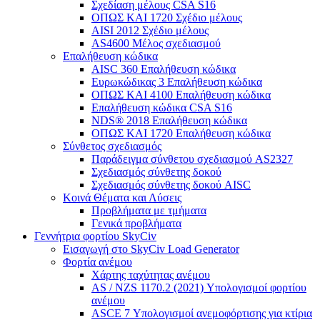
Σχεδίαση μέλους CSA S16
ΟΠΩΣ ΚΑΙ 1720 Σχέδιο μέλους
AISI 2012 Σχέδιο μέλους
AS4600 Μέλος σχεδιασμού
Επαλήθευση κώδικα
AISC 360 Επαλήθευση κώδικα
Ευρωκώδικας 3 Επαλήθευση κώδικα
ΟΠΩΣ ΚΑΙ 4100 Επαλήθευση κώδικα
Επαλήθευση κώδικα CSA S16
NDS® 2018 Επαλήθευση κώδικα
ΟΠΩΣ ΚΑΙ 1720 Επαλήθευση κώδικα
Σύνθετος σχεδιασμός
Παράδειγμα σύνθετου σχεδιασμού AS2327
Σχεδιασμός σύνθετης δοκού
Σχεδιασμός σύνθετης δοκού AISC
Κοινά Θέματα και Λύσεις
Προβλήματα με τμήματα
Γενικά προβλήματα
Γεννήτρια φορτίου SkyCiv
Εισαγωγή στο SkyCiv Load Generator
Φορτία ανέμου
Χάρτης ταχύτητας ανέμου
AS / NZS 1170.2 (2021) Υπολογισμοί φορτίου
ανέμου
ASCE 7 Υπολογισμοί ανεμοφόρτισης για κτίρια