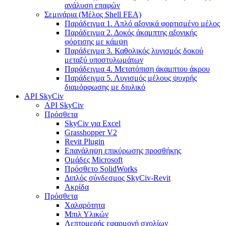
ανάλυση επαφών
Σεμινάρια (Μέλος Shell FEA)
Παράδειγμα 1. Απλό αξονικά φορτισμένο μέλος
Παράδειγμα 2. Δοκός άκαμπτης αξονικής
φόρτισης με κάμψη
Παράδειγμα 3. Καθολικός λυγισμός δοκού
μεταξύ υποστυλωμάτων
Παράδειγμα 4. Μετατόπιση άκαμπτου άκρου
Παράδειγμα 5. Λυγισμός μέλους ψυχρής
διαμόρφωσης με διυλικό
API SkyCiv
API SkyCiv
Πρόσθετα
SkyCiv για Excel
Grasshopper V2
Revit Plugin
Επανάληψη επικύρωσης προσθήκης
Ομάδες Microsoft
Πρόσθετο SolidWorks
Διπλός σύνδεσμος SkyCiv-Revit
Ακρίδα
Πρόσθετα
Χαλαρότητα
Μπιλ Υλικών
Λεπτομερής εφαρμογή σχολίων