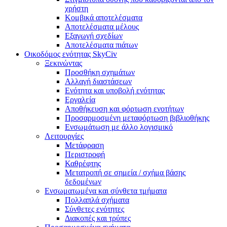
χρήστη
Κομβικά αποτελέσματα
Αποτελέσματα μέλους
Εξαγωγή σχεδίων
Αποτελέσματα πιάτων
Οικοδόμος ενότητας SkyCiv
Ξεκινώντας
Προσθήκη σχημάτων
Αλλαγή διαστάσεων
Ενότητα και υποβολή ενότητας
Εργαλεία
Αποθήκευση και φόρτωση ενοτήτων
Προσαρμοσμένη μεταφόρτωση βιβλιοθήκης
Ενσωμάτωση με άλλο λογισμικό
Λειτουργίες
Μετάφραση
Περιστροφή
Καθρέφτης
Μετατροπή σε σημεία / σχήμα βάσης
δεδομένων
Ενσωματωμένα και σύνθετα τμήματα
Πολλαπλά σχήματα
Σύνθετες ενότητες
Διακοπές και τρύπες