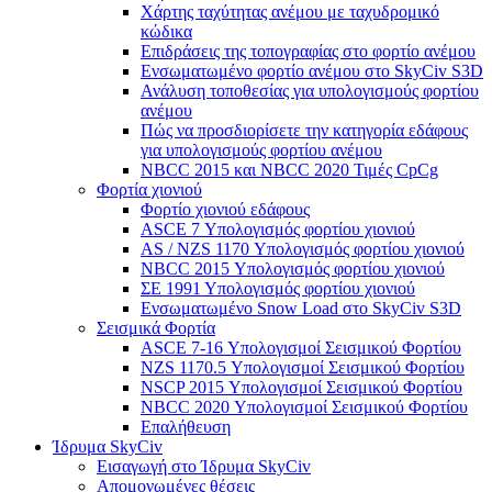
Χάρτης ταχύτητας ανέμου με ταχυδρομικό
κώδικα
Επιδράσεις της τοπογραφίας στο φορτίο ανέμου
Ενσωματωμένο φορτίο ανέμου στο SkyCiv S3D
Ανάλυση τοποθεσίας για υπολογισμούς φορτίου
ανέμου
Πώς να προσδιορίσετε την κατηγορία εδάφους
για υπολογισμούς φορτίου ανέμου
NBCC 2015 και NBCC 2020 Τιμές CpCg
Φορτία χιονιού
Φορτίο χιονιού εδάφους
ASCE 7 Υπολογισμός φορτίου χιονιού
AS / NZS 1170 Υπολογισμός φορτίου χιονιού
NBCC 2015 Υπολογισμός φορτίου χιονιού
ΣΕ 1991 Υπολογισμός φορτίου χιονιού
Ενσωματωμένο Snow Load στο SkyCiv S3D
Σεισμικά Φορτία
ASCE 7-16 Υπολογισμοί Σεισμικού Φορτίου
NZS 1170.5 Υπολογισμοί Σεισμικού Φορτίου
NSCP 2015 Υπολογισμοί Σεισμικού Φορτίου
NBCC 2020 Υπολογισμοί Σεισμικού Φορτίου
Επαλήθευση
Ίδρυμα SkyCiv
Εισαγωγή στο Ίδρυμα SkyCiv
Απομονωμένες θέσεις