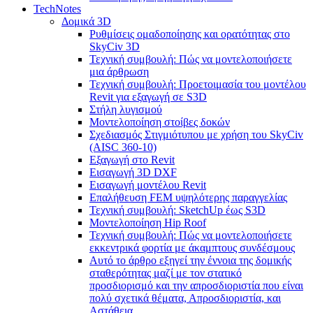
TechNotes
Δομικά 3D
Ρυθμίσεις ομαδοποίησης και ορατότητας στο
SkyCiv 3D
Τεχνική συμβουλή: Πώς να μοντελοποιήσετε
μια άρθρωση
Τεχνική συμβουλή: Προετοιμασία του μοντέλου
Revit για εξαγωγή σε S3D
Στήλη λυγισμού
Μοντελοποίηση στοίβες δοκών
Σχεδιασμός Στιγμιότυπου με χρήση του SkyCiv
(AISC 360-10)
Εξαγωγή στο Revit
Εισαγωγή 3D DXF
Εισαγωγή μοντέλου Revit
Επαλήθευση FEM υψηλότερης παραγγελίας
Τεχνική συμβουλή: SketchUp έως S3D
Μοντελοποίηση Hip Roof
Τεχνική συμβουλή: Πώς να μοντελοποιήσετε
εκκεντρικά φορτία με άκαμπτους συνδέσμους
Αυτό το άρθρο εξηγεί την έννοια της δομικής
σταθερότητας μαζί με τον στατικό
προσδιορισμό και την απροσδιοριστία που είναι
πολύ σχετικά θέματα, Απροσδιοριστία, και
Αστάθεια