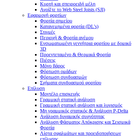
Κυρτή και σπειροειδή μέλη
Ανοίξτε το Web Steel Joists (SJI)
Εφαρμογή φορτίων
Φορτία σημείου
Κατανεμημένα φορτία (DL's)
Στιγμές
Περιοχή & Φορτία ανέμου
Ενσωματωμένη γεννήτρια φορτίου με δομικό
3D
Προεντεταμένο & Θερμικά Φορτία
Πιέσεις
Μόνο βάρος
Φόρτωση ομάδων
Φόρτωση συνδυασμών
Σχήματα συνδυασμού φορτίου
Επίλυση
Μοντέλο επισκευής
Γραμμική στατική ανάλυση
Γραμμική στατική ανάλυση και λυγισμός
Μη γραμμικός στατικός & Ανάλυση P-Delta
Ανάλυση δυναμικής συχνότητας
Ανάλυση Φάσματος Απόκρισης και Σεισμικά
Φορτία
Λίστα σφαλμάτων και προειδοποιήσεων
επίλυσης