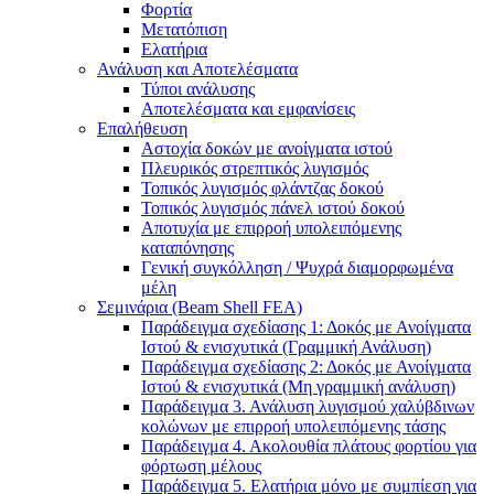
Φορτία
Μετατόπιση
Ελατήρια
Ανάλυση και Αποτελέσματα
Τύποι ανάλυσης
Αποτελέσματα και εμφανίσεις
Επαλήθευση
Αστοχία δοκών με ανοίγματα ιστού
Πλευρικός στρεπτικός λυγισμός
Τοπικός λυγισμός φλάντζας δοκού
Τοπικός λυγισμός πάνελ ιστού δοκού
Αποτυχία με επιρροή υπολειπόμενης
καταπόνησης
Γενική συγκόλληση / Ψυχρά διαμορφωμένα
μέλη
Σεμινάρια (Beam Shell FEA)
Παράδειγμα σχεδίασης 1: Δοκός με Ανοίγματα
Ιστού & ενισχυτικά (Γραμμική Ανάλυση)
Παράδειγμα σχεδίασης 2: Δοκός με Ανοίγματα
Ιστού & ενισχυτικά (Μη γραμμική ανάλυση)
Παράδειγμα 3. Ανάλυση λυγισμού χαλύβδινων
κολώνων με επιρροή υπολειπόμενης τάσης
Παράδειγμα 4. Ακολουθία πλάτους φορτίου για
φόρτωση μέλους
Παράδειγμα 5. Ελατήρια μόνο με συμπίεση για