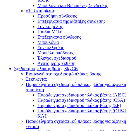
ICOR
Μπουλόνια και Βιδωμένες Συνδέσεις
v1 Τεκμηρίωση
Προσθήκη σύνδεσης
Επεξεργασία της διάταξης σύνδεσης
Γονικό μέλος
Παιδιά Μέλη
Επεξεργασία σύνδεσης
Μπουλόνια
Συγκολλήσεις
Μοντέλο απόδοσης
Έλεγχοι σχεδιασμού
Λεπτομερής έκθεση
Σχεδιασμός πλάκας βάσης SkyCiv
Εισαγωγή στο σχεδιασμό πλάκας βάσης
Ξεκινώντας
Παραδείγματα σχεδιασμού πλάκας βάσης για αξονική
συμπίεση
Παράδειγμα σχεδιασμού πλάκας βάσης (AISC)
Παράδειγμα σχεδιασμού πλάκας βάσης (CSA)
Παράδειγμα σχεδιασμού πλάκας βάσης (ΣΕ)
Παράδειγμα σχεδιασμού πλάκας βάσης (ΟΠΩΣ
ΚΑΙ)
Παραδείγματα σχεδιασμού πλάκας βάσης για αξονική
ένταση