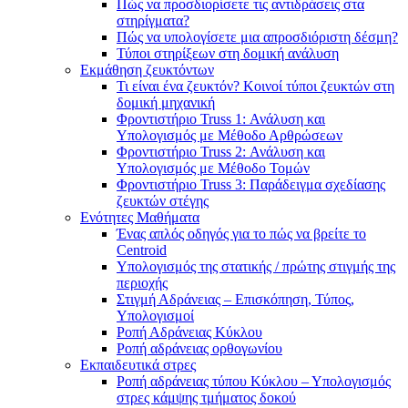
Πώς να προσδιορίσετε τις αντιδράσεις στα
στηρίγματα?
Πώς να υπολογίσετε μια απροσδιόριστη δέσμη?
Τύποι στηρίξεων στη δομική ανάλυση
Εκμάθηση ζευκτόντων
Τι είναι ένα ζευκτόν? Κοινοί τύποι ζευκτών στη
δομική μηχανική
Φροντιστήριο Truss 1: Ανάλυση και
Υπολογισμός με Μέθοδο Αρθρώσεων
Φροντιστήριο Truss 2: Ανάλυση και
Υπολογισμός με Μέθοδο Τομών
Φροντιστήριο Truss 3: Παράδειγμα σχεδίασης
ζευκτών στέγης
Ενότητες Μαθήματα
Ένας απλός οδηγός για το πώς να βρείτε το
Centroid
Υπολογισμός της στατικής / πρώτης στιγμής της
περιοχής
Στιγμή Αδράνειας – Επισκόπηση, Τύπος,
Υπολογισμοί
Ροπή Αδράνειας Κύκλου
Ροπή αδράνειας ορθογωνίου
Εκπαιδευτικά στρες
Ροπή αδράνειας τύπου Κύκλου – Υπολογισμός
στρες κάμψης τμήματος δοκού