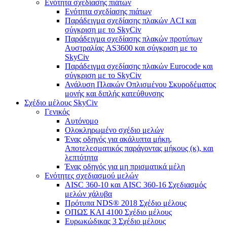
Ενότητα σχεδίασης πιάτων
Ενότητα σχεδίασης πιάτων
Παράδειγμα σχεδίασης πλακών ACI και
σύγκριση με το SkyCiv
Παράδειγμα σχεδίασης πλακών προτύπων
Αυστραλίας AS3600 και σύγκριση με το
SkyCiv
Παράδειγμα σχεδίασης πλακών Eurocode και
σύγκριση με το SkyCiv
Ανάλυση Πλακών Οπλισμένου Σκυροδέματος
μονής και διπλής κατεύθυνσης
Σχέδιο μέλους SkyCiv
Γενικός
Αυτόνομο
Ολοκληρωμένο σχέδιο μελών
Ένας οδηγός για ακάλυπτα μήκη,
Αποτελεσματικός παράγοντας μήκους (κ), και
λεπτότητα
Ένας οδηγός για μη πρισματικά μέλη
Ενότητες σχεδιασμού μελών
AISC 360-10 και AISC 360-16 Σχεδιασμός
μελών χάλυβα
Πρότυπα NDS® 2018 Σχέδιο μέλους
ΟΠΩΣ ΚΑΙ 4100 Σχέδιο μέλους
Ευρωκώδικας 3 Σχέδιο μέλους