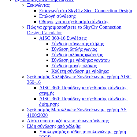
Ξεκινώντας
Εισαγωγή στο SkyCiv Steel Connection Design
Επιλογή σύνδεσης
Οδηγός για το σχεδιασμό σύνδεσης
Πώς να χρησιμοποιήσετε το SkyCiv Connection
Design Calculator
AISC 360-16 Συνδέσεις
Σύνδεση σύνδεσης στήλης
Σύνδεση διπλής γωνίας
Σύνδεση πλάκας φλάντζας
Σύνδεση με νάρθηκα γονάτου
Σύνδεση μονής πλάκας
Κάθετη σύνδεση με νάρθηκα
Σχεδιασμός Χαλύβδινων Συνδέσεων με χρήση AISC
360-16
AISC 360: Παράδειγμα σχεδίασης σύνδεσης
στιγμής
AISC 360: Παράδειγμα σχεδίασης σύνδεσης
διάτμησης
Σχεδιασμός Μεταλλικών Συνδέσεων με χρήση AS
4100:2020
Λίστα υποστηριζόμενων τύπων σύνδεσης
Είδη σύνδεσης από χάλυβα
Υπολογισμός ομάδας μπουλονιών με χρήση