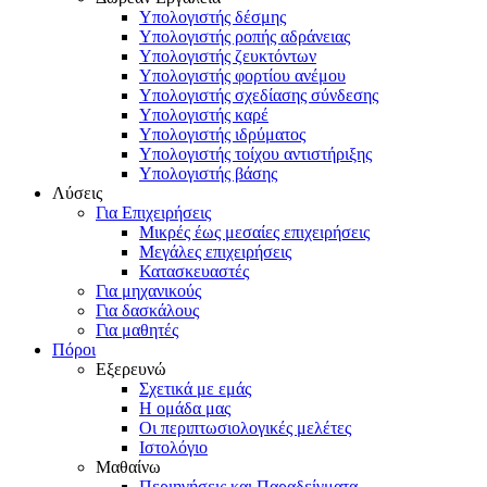
Υπολογιστής δέσμης
Υπολογιστής ροπής αδράνειας
Υπολογιστής ζευκτόντων
Υπολογιστής φορτίου ανέμου
Υπολογιστής σχεδίασης σύνδεσης
Υπολογιστής καρέ
Υπολογιστής ιδρύματος
Υπολογιστής τοίχου αντιστήριξης
Υπολογιστής βάσης
Λύσεις
Για Επιχειρήσεις
Μικρές έως μεσαίες επιχειρήσεις
Μεγάλες επιχειρήσεις
Κατασκευαστές
Για μηχανικούς
Για δασκάλους
Για μαθητές
Πόροι
Εξερευνώ
Σχετικά με εμάς
Η ομάδα μας
Οι περιπτωσιολογικές μελέτες
Ιστολόγιο
Μαθαίνω
Περιηγήσεις και Παραδείγματα