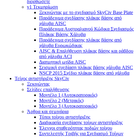
διορθώσετε
v1 Τεκμηρίωση
Ξεκινώντας με το σχεδιασμό SkyCiv Base Plate
Παράδειγμα σχεδίασης πλάκας βάσης από
χάλυβα AISC
Παράδειγμα Αυστραλιανού Κώδικα Σχεδιασμός
Πλάκας Βάσης Χάλυβα
Παράδειγμα σχεδίασης πλάκας βάσης από
χάλυβα Ευρωκώδικας
AISC & Επαλήθευση πλάκας βάσης και ράβδου
από χάλυβα ACI
Διατμητική ωτίδα AISC
Σεισμική σχεδίαση πλάκας βάσης χάλυβα AISC
NSCP 2015 Σχέδιο πλάκας βάσης από χάλυβα
Τείχος αντιστήριξης SkyCiv
Ξεκινώντας
Σελίδες επαλήθευσης
Μοντέλο 1 (Αυτοκρατορικός)
Μοντέλο 2 (Μετρικός)
Μοντέλο 3 (Αυτοκρατορικός)
Άρθρα και σεμινάρια
Τύποι τοίχου αντιστήριξης
Διαδικασία σχεδίασης τοίχων αντιστήριξης
Έλεγχοι σταθερότητας ποδιών τοίχου
Συντελεστής Τριβής για Σχεδιασμό Τοίχων