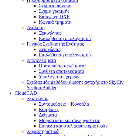
Προσαρμοσμένα σχήματα
Σχήματα πόντων
Σχήμα γραμμής
Εισαγωγή DXF
Κωνικά τμήματα
Ανάλυση
Ξεκινώντας
Επαλήθευση υπολογισμού
Γενικός Σχεδιαστής Ενότητας
Ξεκινώντας
Επαλήθευση υπολογισμού
Αποτελέσματα
Πρότυπα αποτελέσματα
Σύνθετα αποτελέσματα
Υπολογισμοί χεριών
Σχεδιασμός μεθόδου άμεσης αντοχής στο SkyCiv
Section Builder
CloudCAD
Ξεκινώντας
Συντομεύσεις + Κονσόλα
Καμβάδες
Δείγματα
Μοιραστείτε και συνεργαστείτε
Επίπεδα και στυλ χαρακτηριστικών
Χαρακτηριστικά