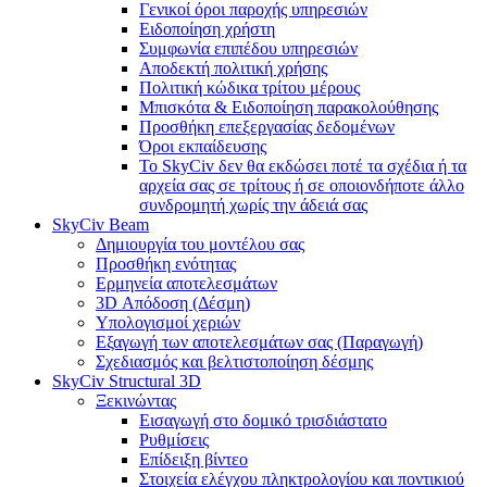
Γενικοί όροι παροχής υπηρεσιών
Ειδοποίηση χρήστη
Συμφωνία επιπέδου υπηρεσιών
Αποδεκτή πολιτική χρήσης
Πολιτική κώδικα τρίτου μέρους
Μπισκότα & Ειδοποίηση παρακολούθησης
Προσθήκη επεξεργασίας δεδομένων
Όροι εκπαίδευσης
Το SkyCiv δεν θα εκδώσει ποτέ τα σχέδια ή τα
αρχεία σας σε τρίτους ή σε οποιονδήποτε άλλο
συνδρομητή χωρίς την άδειά σας
SkyCiv Beam
Δημιουργία του μοντέλου σας
Προσθήκη ενότητας
Ερμηνεία αποτελεσμάτων
3D Απόδοση (Δέσμη)
Υπολογισμοί χεριών
Εξαγωγή των αποτελεσμάτων σας (Παραγωγή)
Σχεδιασμός και βελτιστοποίηση δέσμης
SkyCiv Structural 3D
Ξεκινώντας
Εισαγωγή στο δομικό τρισδιάστατο
Ρυθμίσεις
Επίδειξη βίντεο
Στοιχεία ελέγχου πληκτρολογίου και ποντικιού