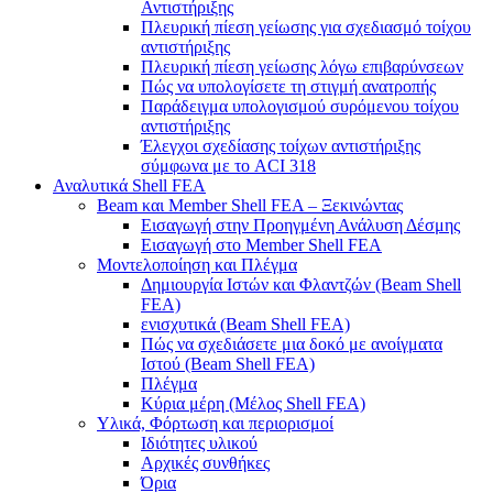
Αντιστήριξης
Πλευρική πίεση γείωσης για σχεδιασμό τοίχου
αντιστήριξης
Πλευρική πίεση γείωσης λόγω επιβαρύνσεων
Πώς να υπολογίσετε τη στιγμή ανατροπής
Παράδειγμα υπολογισμού συρόμενου τοίχου
αντιστήριξης
Έλεγχοι σχεδίασης τοίχων αντιστήριξης
σύμφωνα με το ACI 318
Αναλυτικά Shell FEA
Beam και Member Shell FEA – Ξεκινώντας
Εισαγωγή στην Προηγμένη Ανάλυση Δέσμης
Εισαγωγή στο Member Shell FEA
Μοντελοποίηση και Πλέγμα
Δημιουργία Ιστών και Φλαντζών (Beam Shell
FEA)
ενισχυτικά (Beam Shell FEA)
Πώς να σχεδιάσετε μια δοκό με ανοίγματα
Ιστού (Beam Shell FEA)
Πλέγμα
Κύρια μέρη (Μέλος Shell FEA)
Υλικά, Φόρτωση και περιορισμοί
Ιδιότητες υλικού
Αρχικές συνθήκες
Όρια