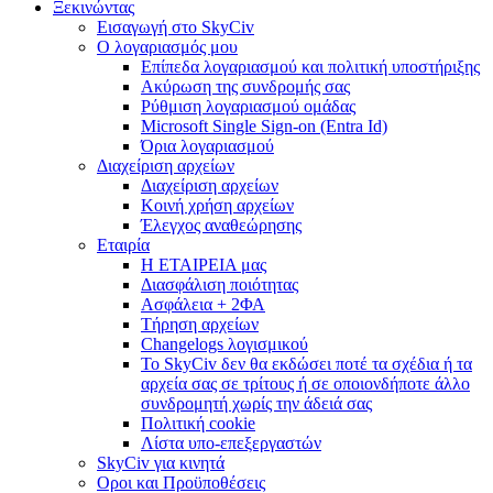
Ξεκινώντας
Εισαγωγή στο SkyCiv
Ο λογαριασμός μου
Επίπεδα λογαριασμού και πολιτική υποστήριξης
Ακύρωση της συνδρομής σας
Ρύθμιση λογαριασμού ομάδας
Microsoft Single Sign-on (Entra Id)
Όρια λογαριασμού
Διαχείριση αρχείων
Διαχείριση αρχείων
Κοινή χρήση αρχείων
Έλεγχος αναθεώρησης
Εταιρία
Η ΕΤΑΙΡΕΙΑ μας
Διασφάλιση ποιότητας
Ασφάλεια + 2ΦΑ
Τήρηση αρχείων
Changelogs λογισμικού
Το SkyCiv δεν θα εκδώσει ποτέ τα σχέδια ή τα
αρχεία σας σε τρίτους ή σε οποιονδήποτε άλλο
συνδρομητή χωρίς την άδειά σας
Πολιτική cookie
Λίστα υπο-επεξεργαστών
SkyCiv για κινητά
Οροι και Προϋποθέσεις