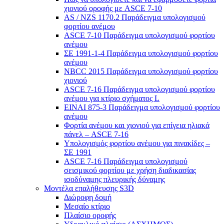
χιονιού οροφής με ASCE 7-10
AS / NZS 1170.2 Παράδειγμα υπολογισμού
φορτίου ανέμου
ASCE 7-10 Παράδειγμα υπολογισμού φορτίου
ανέμου
ΣΕ 1991-1-4 Παράδειγμα υπολογισμού φορτίου
ανέμου
NBCC 2015 Παράδειγμα υπολογισμού φορτίου
χιονιού
ASCE 7-16 Παράδειγμα υπολογισμού φορτίου
ανέμου για κτίριο σχήματος L
ΕΙΝΑΙ 875-3 Παράδειγμα υπολογισμού φορτίου
ανέμου
Φορτία ανέμου και χιονιού για επίγεια ηλιακά
πάνελ – ASCE 7-16
Υπολογισμός φορτίου ανέμου για πινακίδες –
ΣΕ 1991
ASCE 7-16 Παράδειγμα υπολογισμού
σεισμικού φορτίου με χρήση διαδικασίας
ισοδύναμης πλευρικής δύναμης
Μοντέλα επαλήθευσης S3D
Διώροφη δομή
Μεσαίο κτίριο
Πλαίσιο οροφής