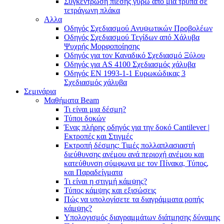
Συγκέντρωση πίεσης γύρω από μια τρύπα σε
τετράγωνη πλάκα
Αλλα
Οδηγός Σχεδιασμού Ανυψωτικών Προβολέων
Οδηγός Σχεδιασμού Τεγίδων από Χάλυβα
Ψυχρής Μορφοποίησης
Οδηγός για τον Καναδικό Σχεδιασμό Ξύλου
Οδηγός για AS 4100 Σχεδιασμός χάλυβα
Οδηγός ΕΝ 1993-1-1 Ευρωκώδικας 3
Σχεδιασμός χάλυβα
Σεμινάρια
Μαθήματα Beam
Τι είναι μια δέσμη?
Τύποι δοκών
Ένας πλήρης οδηγός για την δοκό Cantilever |
Εκτροπές και Στιγμές
Εκτροπή δέσμης: Τιμές πολλαπλασιαστή
διεύθυνσης ανέμου ανά περιοχή ανέμου και
κατεύθυνση σύμφωνα με τον Πίνακα, Τύπος,
και Παραδείγματα
Τι είναι η στιγμή κάμψης?
Τύπος κάμψης και εξισώσεις
Πώς να υπολογίσετε τα διαγράμματα ροπής
κάμψης?
Υπολογισμός διαγραμμάτων διάτμησης δύναμης