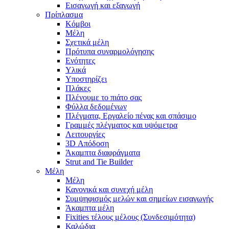
Εισαγωγή και εξαγωγή
Πρίπλασμα
Κόμβοι
Μέλη
Σχετικά μέλη
Πρότυπα συναρμολόγησης
Ενότητες
Υλικά
Υποστηρίζει
Πλάκες
Πλένουμε το πιάτο σας
Φύλλα δεδομένων
Πλέγματα, Εργαλείο πένας και σπάσιμο
Γραμμές πλέγματος και υψόμετρα
Λειτουργίες
3D Απόδοση
Άκαμπτα διαφράγματα
Strut and Tie Builder
Μέλη
Μέλη
Κανονικά και συνεχή μέλη
Συμψηφισμός μελών και σημείων εισαγωγής
Άκαμπτα μέλη
Fixities τέλους μέλους (Συνδεσιμότητα)
Καλώδια