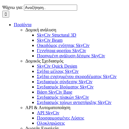
Ψάχνω για:
Προϊόντα
Δομική ανάλυση
SkyCiv Structural 3D
SkyCiv Beam
Οικοδόμος ενότητας SkyCiv
Γεννήτρια φορτίου SkyCiv
Προηγμένη ανάλυση δέσμης SkyCiv
Δομικός Σχεδιασμός
SkyCiv Quick Design
Σχέδιο μέλους SkyCiv
Σχέδιο ενισχυμένου σκυροδέματος SkyCiv
Σχεδιασμός σύνδεσης SkyCiv
Σχεδιασμός Ιδρύματος SkyCiv
Βάση SkyCiv Base
Σχεδιασμός πλακών SkyCiv
Σχεδιασμός τοίχων αντιστήριξης SkyCiv
API & Αυτοματοποίηση
API SkyCiv
Προσαρμοσμένες Λύσεις
Ολοκληρώσεις
Δωρεάν Εργαλεία