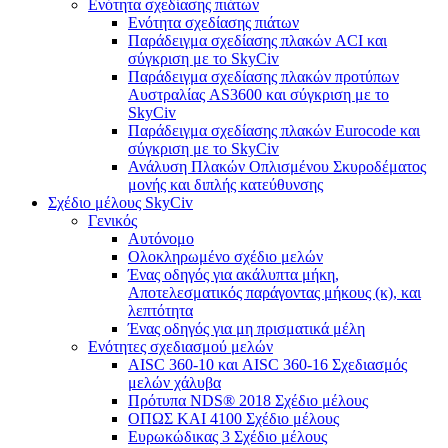
Ενότητα σχεδίασης πιάτων
Ενότητα σχεδίασης πιάτων
Παράδειγμα σχεδίασης πλακών ACI και
σύγκριση με το SkyCiv
Παράδειγμα σχεδίασης πλακών προτύπων
Αυστραλίας AS3600 και σύγκριση με το
SkyCiv
Παράδειγμα σχεδίασης πλακών Eurocode και
σύγκριση με το SkyCiv
Ανάλυση Πλακών Οπλισμένου Σκυροδέματος
μονής και διπλής κατεύθυνσης
Σχέδιο μέλους SkyCiv
Γενικός
Αυτόνομο
Ολοκληρωμένο σχέδιο μελών
Ένας οδηγός για ακάλυπτα μήκη,
Αποτελεσματικός παράγοντας μήκους (κ), και
λεπτότητα
Ένας οδηγός για μη πρισματικά μέλη
Ενότητες σχεδιασμού μελών
AISC 360-10 και AISC 360-16 Σχεδιασμός
μελών χάλυβα
Πρότυπα NDS® 2018 Σχέδιο μέλους
ΟΠΩΣ ΚΑΙ 4100 Σχέδιο μέλους
Ευρωκώδικας 3 Σχέδιο μέλους