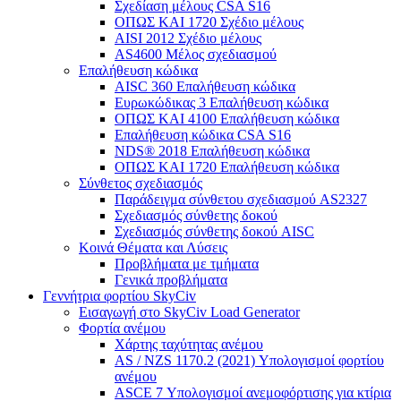
Σχεδίαση μέλους CSA S16
ΟΠΩΣ ΚΑΙ 1720 Σχέδιο μέλους
AISI 2012 Σχέδιο μέλους
AS4600 Μέλος σχεδιασμού
Επαλήθευση κώδικα
AISC 360 Επαλήθευση κώδικα
Ευρωκώδικας 3 Επαλήθευση κώδικα
ΟΠΩΣ ΚΑΙ 4100 Επαλήθευση κώδικα
Επαλήθευση κώδικα CSA S16
NDS® 2018 Επαλήθευση κώδικα
ΟΠΩΣ ΚΑΙ 1720 Επαλήθευση κώδικα
Σύνθετος σχεδιασμός
Παράδειγμα σύνθετου σχεδιασμού AS2327
Σχεδιασμός σύνθετης δοκού
Σχεδιασμός σύνθετης δοκού AISC
Κοινά Θέματα και Λύσεις
Προβλήματα με τμήματα
Γενικά προβλήματα
Γεννήτρια φορτίου SkyCiv
Εισαγωγή στο SkyCiv Load Generator
Φορτία ανέμου
Χάρτης ταχύτητας ανέμου
AS / NZS 1170.2 (2021) Υπολογισμοί φορτίου
ανέμου
ASCE 7 Υπολογισμοί ανεμοφόρτισης για κτίρια