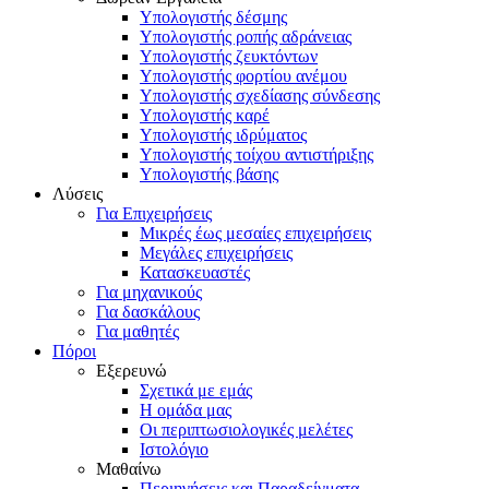
Υπολογιστής δέσμης
Υπολογιστής ροπής αδράνειας
Υπολογιστής ζευκτόντων
Υπολογιστής φορτίου ανέμου
Υπολογιστής σχεδίασης σύνδεσης
Υπολογιστής καρέ
Υπολογιστής ιδρύματος
Υπολογιστής τοίχου αντιστήριξης
Υπολογιστής βάσης
Λύσεις
Για Επιχειρήσεις
Μικρές έως μεσαίες επιχειρήσεις
Μεγάλες επιχειρήσεις
Κατασκευαστές
Για μηχανικούς
Για δασκάλους
Για μαθητές
Πόροι
Εξερευνώ
Σχετικά με εμάς
Η ομάδα μας
Οι περιπτωσιολογικές μελέτες
Ιστολόγιο
Μαθαίνω
Περιηγήσεις και Παραδείγματα