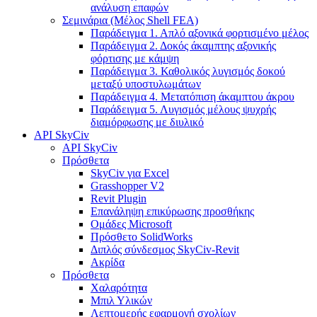
ανάλυση επαφών
Σεμινάρια (Μέλος Shell FEA)
Παράδειγμα 1. Απλό αξονικά φορτισμένο μέλος
Παράδειγμα 2. Δοκός άκαμπτης αξονικής
φόρτισης με κάμψη
Παράδειγμα 3. Καθολικός λυγισμός δοκού
μεταξύ υποστυλωμάτων
Παράδειγμα 4. Μετατόπιση άκαμπτου άκρου
Παράδειγμα 5. Λυγισμός μέλους ψυχρής
διαμόρφωσης με διυλικό
API SkyCiv
API SkyCiv
Πρόσθετα
SkyCiv για Excel
Grasshopper V2
Revit Plugin
Επανάληψη επικύρωσης προσθήκης
Ομάδες Microsoft
Πρόσθετο SolidWorks
Διπλός σύνδεσμος SkyCiv-Revit
Ακρίδα
Πρόσθετα
Χαλαρότητα
Μπιλ Υλικών
Λεπτομερής εφαρμογή σχολίων