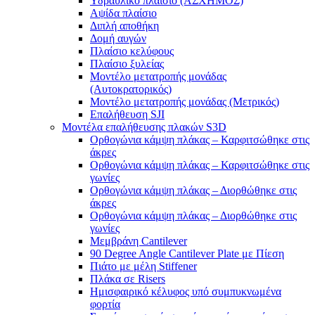
Υδραυλικό πλαίσιο (ΑΣΧΗΜΟΣ)
Αψίδα πλαίσιο
Διπλή αποθήκη
Δομή αυγών
Πλαίσιο κελύφους
Πλαίσιο ξυλείας
Μοντέλο μετατροπής μονάδας
(Αυτοκρατορικός)
Μοντέλο μετατροπής μονάδας (Μετρικός)
Επαλήθευση SJI
Μοντέλα επαλήθευσης πλακών S3D
Ορθογώνια κάμψη πλάκας – Καρφιτσώθηκε στις
άκρες
Ορθογώνια κάμψη πλάκας – Καρφιτσώθηκε στις
γωνίες
Ορθογώνια κάμψη πλάκας – Διορθώθηκε στις
άκρες
Ορθογώνια κάμψη πλάκας – Διορθώθηκε στις
γωνίες
Μεμβράνη Cantilever
90 Degree Angle Cantilever Plate με Πίεση
Πιάτο με μέλη Stiffener
Πλάκα σε Risers
Ημισφαιρικό κέλυφος υπό συμπυκνωμένα
φορτία