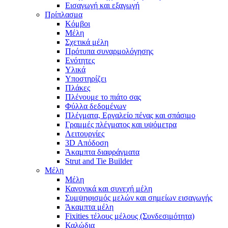
Εισαγωγή και εξαγωγή
Πρίπλασμα
Κόμβοι
Μέλη
Σχετικά μέλη
Πρότυπα συναρμολόγησης
Ενότητες
Υλικά
Υποστηρίζει
Πλάκες
Πλένουμε το πιάτο σας
Φύλλα δεδομένων
Πλέγματα, Εργαλείο πένας και σπάσιμο
Γραμμές πλέγματος και υψόμετρα
Λειτουργίες
3D Απόδοση
Άκαμπτα διαφράγματα
Strut and Tie Builder
Μέλη
Μέλη
Κανονικά και συνεχή μέλη
Συμψηφισμός μελών και σημείων εισαγωγής
Άκαμπτα μέλη
Fixities τέλους μέλους (Συνδεσιμότητα)
Καλώδια