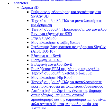
TechNotes
Δομικά 3D
Ρυθμίσεις ομαδοποίησης και ορατότητας στο
SkyCiv 3D
Τεχνική συμβουλή: Πώς να μοντελοποιήσετε
μια άρθρωση
Τεχνική συμβουλή: Προετοιμασία του μοντέλου
Revit για εξαγωγή σε S3D
Στήλη λυγισμού
Μοντελοποίηση στοίβες δοκών
Σχεδιασμός Στιγμιότυπου με χρήση του SkyCiv
(AISC 360-10)
Εξαγωγή στο Revit
Εισαγωγή 3D DXF
Εισαγωγή μοντέλου Revit
Επαλήθευση FEM υψηλότερης παραγγελίας
Τεχνική συμβουλή: SketchUp έως S3D
Μοντελοποίηση Hip Roof
Τεχνική συμβουλή: Πώς να μοντελοποιήσετε
εκκεντρικά φορτία με άκαμπτους συνδέσμους
Αυτό το άρθρο εξηγεί την έννοια της δομικής
σταθερότητας μαζί με τον στατικό
προσδιορισμό και την απροσδιοριστία που είναι
πολύ σχετικά θέματα, Απροσδιοριστία, και
Αστάθεια