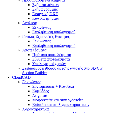
Προσαρμοσμένα σχήματα
Σχήματα πόντων
Σχήμα γραμμής
Εισαγωγή DXF
Κωνικά τμήματα
Ανάλυση
Ξεκινώντας
Επαλήθευση υπολογισμού
Γενικός Σχεδιαστής Ενότητας
Ξεκινώντας
Επαλήθευση υπολογισμού
Αποτελέσματα
Πρότυπα αποτελέσματα
Σύνθετα αποτελέσματα
Υπολογισμοί χεριών
Σχεδιασμός μεθόδου άμεσης αντοχής στο SkyCiv
Section Builder
CloudCAD
Ξεκινώντας
Συντομεύσεις + Κονσόλα
Καμβάδες
Δείγματα
Μοιραστείτε και συνεργαστείτε
Επίπεδα και στυλ χαρακτηριστικών
Χαρακτηριστικά