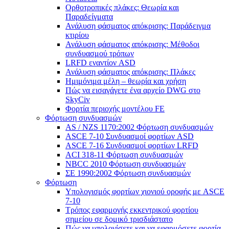
Ορθοτροπικές πλάκες: Θεωρία και
Παραδείγματα
Ανάλυση φάσματος απόκρισης: Παράδειγμα
κτιρίου
Ανάλυση φάσματος απόκρισης: Μέθοδοι
συνδυασμού τρόπων
LRFD εναντίον ASD
Ανάλυση φάσματος απόκρισης: Πλάκες
Ημιμόνιμα μέλη – θεωρία και χρήση
Πώς να εισαγάγετε ένα αρχείο DWG στο
SkyCiv
Φορτία περιοχής μοντέλου FE
Φόρτωση συνδυασμών
AS / NZS 1170:2002 Φόρτωση συνδυασμών
ASCE 7-10 Συνδυασμοί φορτίων ASD
ASCE 7-16 Συνδυασμοί φορτίων LRFD
ACI 318-11 Φόρτωση συνδυασμών
NBCC 2010 Φόρτωση συνδυασμών
ΣΕ 1990:2002 Φόρτωση συνδυασμών
Φόρτωση
Υπολογισμός φορτίων χιονιού οροφής με ASCE
7-10
Τρόπος εφαρμογής εκκεντρικού φορτίου
σημείου σε δομικό τρισδιάστατο
Πώς να υπολογίσετε και να εφαρμόσετε φορτία