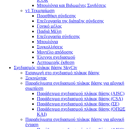
ICOR
Μπουλόνια και Βιδωμένες Συνδέσεις
v1 Τεκμηρίωση
Προσθήκη σύνδεσης
Επεξεργασία της διάταξης σύνδεσης
Γονικό μέλος
Παιδιά Μέλη
Επεξεργασία σύνδεσης
Μπουλόνια
Συγκολλήσεις
Μοντέλο απόδοσης
Έλεγχοι σχεδιασμού
Λεπτομερής έκθεση
Σχεδιασμός πλάκας βάσης SkyCiv
Εισαγωγή στο σχεδιασμό πλάκας βάσης
Ξεκινώντας
Παραδείγματα σχεδιασμού πλάκας βάσης για αξονική
συμπίεση
Παράδειγμα σχεδιασμού πλάκας βάσης (AISC)
Παράδειγμα σχεδιασμού πλάκας βάσης (CSA)
Παράδειγμα σχεδιασμού πλάκας βάσης (ΣΕ)
Παράδειγμα σχεδιασμού πλάκας βάσης (ΟΠΩΣ
ΚΑΙ)
Παραδείγματα σχεδιασμού πλάκας βάσης για αξονική
ένταση