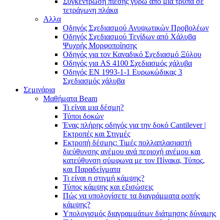
Συγκέντρωση πίεσης γύρω από μια τρύπα σε
τετράγωνη πλάκα
Αλλα
Οδηγός Σχεδιασμού Ανυψωτικών Προβολέων
Οδηγός Σχεδιασμού Τεγίδων από Χάλυβα
Ψυχρής Μορφοποίησης
Οδηγός για τον Καναδικό Σχεδιασμό Ξύλου
Οδηγός για AS 4100 Σχεδιασμός χάλυβα
Οδηγός ΕΝ 1993-1-1 Ευρωκώδικας 3
Σχεδιασμός χάλυβα
Σεμινάρια
Μαθήματα Beam
Τι είναι μια δέσμη?
Τύποι δοκών
Ένας πλήρης οδηγός για την δοκό Cantilever |
Εκτροπές και Στιγμές
Εκτροπή δέσμης: Τιμές πολλαπλασιαστή
διεύθυνσης ανέμου ανά περιοχή ανέμου και
κατεύθυνση σύμφωνα με τον Πίνακα, Τύπος,
και Παραδείγματα
Τι είναι η στιγμή κάμψης?
Τύπος κάμψης και εξισώσεις
Πώς να υπολογίσετε τα διαγράμματα ροπής
κάμψης?
Υπολογισμός διαγραμμάτων διάτμησης δύναμης