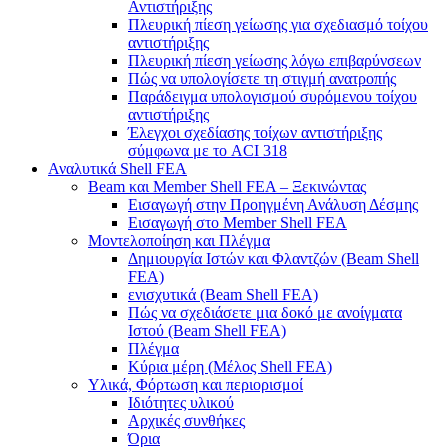
Αντιστήριξης
Πλευρική πίεση γείωσης για σχεδιασμό τοίχου
αντιστήριξης
Πλευρική πίεση γείωσης λόγω επιβαρύνσεων
Πώς να υπολογίσετε τη στιγμή ανατροπής
Παράδειγμα υπολογισμού συρόμενου τοίχου
αντιστήριξης
Έλεγχοι σχεδίασης τοίχων αντιστήριξης
σύμφωνα με το ACI 318
Αναλυτικά Shell FEA
Beam και Member Shell FEA – Ξεκινώντας
Εισαγωγή στην Προηγμένη Ανάλυση Δέσμης
Εισαγωγή στο Member Shell FEA
Μοντελοποίηση και Πλέγμα
Δημιουργία Ιστών και Φλαντζών (Beam Shell
FEA)
ενισχυτικά (Beam Shell FEA)
Πώς να σχεδιάσετε μια δοκό με ανοίγματα
Ιστού (Beam Shell FEA)
Πλέγμα
Κύρια μέρη (Μέλος Shell FEA)
Υλικά, Φόρτωση και περιορισμοί
Ιδιότητες υλικού
Αρχικές συνθήκες
Όρια