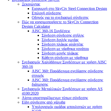
Ξεκινώντας
Εισαγωγή στο SkyCiv Steel Connection Design
Επιλογή σύνδεσης
Οδηγός για το σχεδιασμό σύνδεσης
Πώς να χρησιμοποιήσετε το SkyCiv Connection
Design Calculator
AISC 360-16 Συνδέσεις
Σύνδεση σύνδεσης στήλης
Σύνδεση διπλής γωνίας
Σύνδεση πλάκας φλάντζας
Σύνδεση με νάρθηκα γονάτου
Σύνδεση μονής πλάκας
Κάθετη σύνδεση με νάρθηκα
Σχεδιασμός Χαλύβδινων Συνδέσεων με χρήση AISC
360-16
AISC 360: Παράδειγμα σχεδίασης σύνδεσης
στιγμής
AISC 360: Παράδειγμα σχεδίασης σύνδεσης
διάτμησης
Σχεδιασμός Μεταλλικών Συνδέσεων με χρήση AS
4100:2020
Λίστα υποστηριζόμενων τύπων σύνδεσης
Είδη σύνδεσης από χάλυβα
Υπολογισμός ομάδας μπουλονιών με χρήση