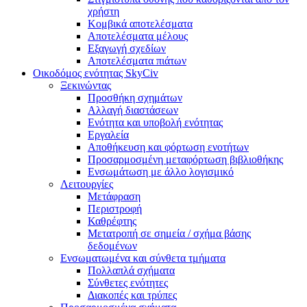
χρήστη
Κομβικά αποτελέσματα
Αποτελέσματα μέλους
Εξαγωγή σχεδίων
Αποτελέσματα πιάτων
Οικοδόμος ενότητας SkyCiv
Ξεκινώντας
Προσθήκη σχημάτων
Αλλαγή διαστάσεων
Ενότητα και υποβολή ενότητας
Εργαλεία
Αποθήκευση και φόρτωση ενοτήτων
Προσαρμοσμένη μεταφόρτωση βιβλιοθήκης
Ενσωμάτωση με άλλο λογισμικό
Λειτουργίες
Μετάφραση
Περιστροφή
Καθρέφτης
Μετατροπή σε σημεία / σχήμα βάσης
δεδομένων
Ενσωματωμένα και σύνθετα τμήματα
Πολλαπλά σχήματα
Σύνθετες ενότητες
Διακοπές και τρύπες