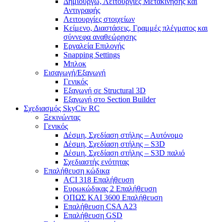
Δημιουργώ, Λειτουργίες Μετακίνησης και
Αντιγραφής
Λειτουργίες στοιχείων
Κείμενο, Διαστάσεις, Γραμμές πλέγματος και
σύννεφα αναθεώρησης
Εργαλεία Επιλογής
Snapping Settings
Μπλοκ
Εισαγωγή/Εξαγωγή
Γενικός
Εξαγωγή σε Structural 3D
Εξαγωγή στο Section Builder
Σχεδιασμός SkyCiv RC
Ξεκινώντας
Γενικός
Δέσμη, Σχεδίαση στήλης – Αυτόνομο
Δέσμη, Σχεδίαση στήλης – S3D
Δέσμη, Σχεδίαση στήλης – S3D παλιό
Σχεδιαστής ενότητας
Επαλήθευση κώδικα
ACI 318 Επαλήθευση
Ευρωκώδικας 2 Επαλήθευση
ΟΠΩΣ ΚΑΙ 3600 Επαλήθευση
Επαλήθευση CSA A23
Επαλήθευση GSD