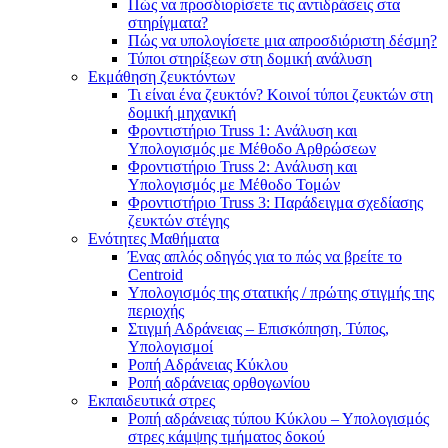
Πώς να προσδιορίσετε τις αντιδράσεις στα
στηρίγματα?
Πώς να υπολογίσετε μια απροσδιόριστη δέσμη?
Τύποι στηρίξεων στη δομική ανάλυση
Εκμάθηση ζευκτόντων
Τι είναι ένα ζευκτόν? Κοινοί τύποι ζευκτών στη
δομική μηχανική
Φροντιστήριο Truss 1: Ανάλυση και
Υπολογισμός με Μέθοδο Αρθρώσεων
Φροντιστήριο Truss 2: Ανάλυση και
Υπολογισμός με Μέθοδο Τομών
Φροντιστήριο Truss 3: Παράδειγμα σχεδίασης
ζευκτών στέγης
Ενότητες Μαθήματα
Ένας απλός οδηγός για το πώς να βρείτε το
Centroid
Υπολογισμός της στατικής / πρώτης στιγμής της
περιοχής
Στιγμή Αδράνειας – Επισκόπηση, Τύπος,
Υπολογισμοί
Ροπή Αδράνειας Κύκλου
Ροπή αδράνειας ορθογωνίου
Εκπαιδευτικά στρες
Ροπή αδράνειας τύπου Κύκλου – Υπολογισμός
στρες κάμψης τμήματος δοκού