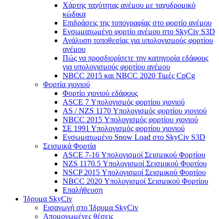
Χάρτης ταχύτητας ανέμου με ταχυδρομικό
κώδικα
Επιδράσεις της τοπογραφίας στο φορτίο ανέμου
Ενσωματωμένο φορτίο ανέμου στο SkyCiv S3D
Ανάλυση τοποθεσίας για υπολογισμούς φορτίου
ανέμου
Πώς να προσδιορίσετε την κατηγορία εδάφους
για υπολογισμούς φορτίου ανέμου
NBCC 2015 και NBCC 2020 Τιμές CpCg
Φορτία χιονιού
Φορτίο χιονιού εδάφους
ASCE 7 Υπολογισμός φορτίου χιονιού
AS / NZS 1170 Υπολογισμός φορτίου χιονιού
NBCC 2015 Υπολογισμός φορτίου χιονιού
ΣΕ 1991 Υπολογισμός φορτίου χιονιού
Ενσωματωμένο Snow Load στο SkyCiv S3D
Σεισμικά Φορτία
ASCE 7-16 Υπολογισμοί Σεισμικού Φορτίου
NZS 1170.5 Υπολογισμοί Σεισμικού Φορτίου
NSCP 2015 Υπολογισμοί Σεισμικού Φορτίου
NBCC 2020 Υπολογισμοί Σεισμικού Φορτίου
Επαλήθευση
Ίδρυμα SkyCiv
Εισαγωγή στο Ίδρυμα SkyCiv
Απομονωμένες θέσεις