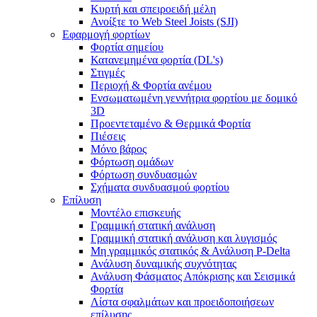
Κυρτή και σπειροειδή μέλη
Ανοίξτε το Web Steel Joists (SJI)
Εφαρμογή φορτίων
Φορτία σημείου
Κατανεμημένα φορτία (DL's)
Στιγμές
Περιοχή & Φορτία ανέμου
Ενσωματωμένη γεννήτρια φορτίου με δομικό
3D
Προεντεταμένο & Θερμικά Φορτία
Πιέσεις
Μόνο βάρος
Φόρτωση ομάδων
Φόρτωση συνδυασμών
Σχήματα συνδυασμού φορτίου
Επίλυση
Μοντέλο επισκευής
Γραμμική στατική ανάλυση
Γραμμική στατική ανάλυση και λυγισμός
Μη γραμμικός στατικός & Ανάλυση P-Delta
Ανάλυση δυναμικής συχνότητας
Ανάλυση Φάσματος Απόκρισης και Σεισμικά
Φορτία
Λίστα σφαλμάτων και προειδοποιήσεων
επίλυσης