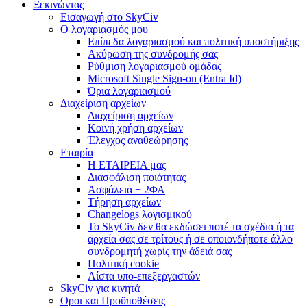
Ξεκινώντας
Εισαγωγή στο SkyCiv
Ο λογαριασμός μου
Επίπεδα λογαριασμού και πολιτική υποστήριξης
Ακύρωση της συνδρομής σας
Ρύθμιση λογαριασμού ομάδας
Microsoft Single Sign-on (Entra Id)
Όρια λογαριασμού
Διαχείριση αρχείων
Διαχείριση αρχείων
Κοινή χρήση αρχείων
Έλεγχος αναθεώρησης
Εταιρία
Η ΕΤΑΙΡΕΙΑ μας
Διασφάλιση ποιότητας
Ασφάλεια + 2ΦΑ
Τήρηση αρχείων
Changelogs λογισμικού
Το SkyCiv δεν θα εκδώσει ποτέ τα σχέδια ή τα
αρχεία σας σε τρίτους ή σε οποιονδήποτε άλλο
συνδρομητή χωρίς την άδειά σας
Πολιτική cookie
Λίστα υπο-επεξεργαστών
SkyCiv για κινητά
Οροι και Προϋποθέσεις