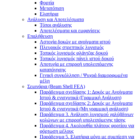
Φορτία
Μετατόπιση
Ελατήρια
Ανάλυση και Αποτελέσματα
Τύποι ανάλυσης
Αποτελέσματα και εμφανίσεις
Επαλήθευση
Αστοχία δοκών με ανοίγματα ιστού
Πλευρικός στρεπτικός λυγισμός
Τοπικός λυγισμός φλάντζας δοκού
Τοπικός λυγισμός πάνελ ιστού δοκού
Αποτυχία με επιρροή υπολειπόμενης
καταπόνησης
Γενική συγκόλληση / Ψυχρά διαμορφωμένα
μέλη
Σεμινάρια (Beam Shell FEA)
Παράδειγμα σχεδίασης 1: Δοκός με Ανοίγματα
Ιστού & ενισχυτικά (Γραμμική Ανάλυση)
Παράδειγμα σχεδίασης 2: Δοκός με Ανοίγματα
Ιστού & ενισχυτικά (Μη γραμμική ανάλυση)
Παράδειγμα 3. Ανάλυση λυγισμού χαλύβδινων
κολώνων με επιρροή υπολειπόμενης τάσης
Παράδειγμα 4. Ακολουθία πλάτους φορτίου για
φόρτωση μέλους
Παράδειγμα 5. Ελατήρια μόνο με συμπίεση για