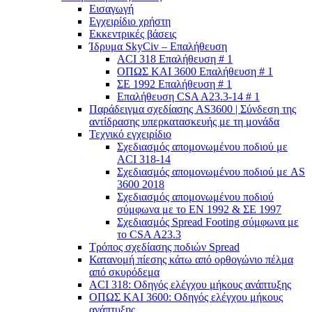
Εισαγωγή
Εγχειρίδιο χρήστη
Εκκεντρικές βάσεις
Ίδρυμα SkyCiv – Επαλήθευση
ACI 318 Επαλήθευση # 1
ΟΠΩΣ ΚΑΙ 3600 Επαλήθευση # 1
ΣΕ 1992 Επαλήθευση # 1
Επαλήθευση CSA A23.3-14 # 1
Παράδειγμα σχεδίασης AS3600 | Σύνδεση της
αντίδρασης υπερκατασκευής με τη μονάδα
Τεχνικό εγχειρίδιο
Σχεδιασμός απομονωμένου ποδιού με
ACI 318-14
Σχεδιασμός απομονωμένου ποδιού με AS
3600 2018
Σχεδιασμός απομονωμένου ποδιού
σύμφωνα με το ΕΝ 1992 & ΣΕ 1997
Σχεδιασμός Spread Footing σύμφωνα με
το CSA A23.3
Τρόπος σχεδίασης ποδιών Spread
Κατανομή πίεσης κάτω από ορθογώνιο πέλμα
από σκυρόδεμα
ACI 318: Οδηγός ελέγχου μήκους ανάπτυξης
ΟΠΩΣ ΚΑΙ 3600: Οδηγός ελέγχου μήκους
ανάπτυξης