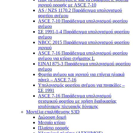
χιονιού οροφής με ASCE 7-10
AS / NZS 1170.2 Παράδειγμα υπολογισμού
φορτίου ανέμου
ASCE 7-10 Παράδειγμα υπολογισμού φορτίου
ανέμου
ΣΕ 1991-1-4 Παράδειγμα υπολογισμού φορτίου
ανέμου
NBCC 2015 Παράδειγμα υπολογισμού φορτίου
χιονιού
ASCE 7-16 Παράδειγμα υπολογισμού φορτίου
ανέμου για κτίριο σχήματος L
ΕΙΝΑΙ 875-3 Παράδειγμα υπολογισμού φορτίου
ανέμου
Φορτία ανέμου και χιονιού για επίγεια ηλιακά
πάνελ – ASCE 7-16
Υπολογισμός φορτίου ανέμου για πινακίδες –
ΣΕ 1991
ASCE 7-16 Παράδειγμα υπολογισμού
σεισμικού φορτίου με χρήση διαδικασίας
ισοδύναμης πλευρικής δύναμης
Μοντέλα επαλήθευσης S3D
Διώροφη δομή
Μεσαίο κτίριο
Πλαίσιο οροφής