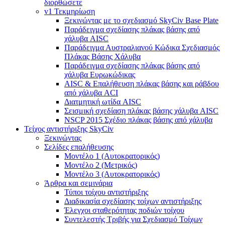
διορθώσετε
v1 Τεκμηρίωση
Ξεκινώντας με το σχεδιασμό SkyCiv Base Plate
Παράδειγμα σχεδίασης πλάκας βάσης από
χάλυβα AISC
Παράδειγμα Αυστραλιανού Κώδικα Σχεδιασμός
Πλάκας Βάσης Χάλυβα
Παράδειγμα σχεδίασης πλάκας βάσης από
χάλυβα Ευρωκώδικας
AISC & Επαλήθευση πλάκας βάσης και ράβδου
από χάλυβα ACI
Διατμητική ωτίδα AISC
Σεισμική σχεδίαση πλάκας βάσης χάλυβα AISC
NSCP 2015 Σχέδιο πλάκας βάσης από χάλυβα
Τείχος αντιστήριξης SkyCiv
Ξεκινώντας
Σελίδες επαλήθευσης
Μοντέλο 1 (Αυτοκρατορικός)
Μοντέλο 2 (Μετρικός)
Μοντέλο 3 (Αυτοκρατορικός)
Άρθρα και σεμινάρια
Τύποι τοίχου αντιστήριξης
Διαδικασία σχεδίασης τοίχων αντιστήριξης
Έλεγχοι σταθερότητας ποδιών τοίχου
Συντελεστής Τριβής για Σχεδιασμό Τοίχων