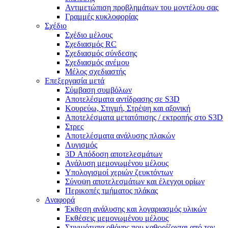
Αντιμετώπιση προβλημάτων του μοντέλου σας
Γραμμές κυκλοφορίας
Σχέδιο
Σχέδιο μέλους
Σχεδιασμός RC
Σχεδιασμός σύνδεσης
Σχεδιασμός ανέμου
Μέλος σχεδιαστής
Επεξεργασία μετά
Σύμβαση συμβόλων
Αποτελέσματα αντίδρασης σε S3D
Κουρεύω, Στιγμή, Στρέψη και αξονική
Αποτελέσματα μετατόπισης / εκτροπής στο S3D
Στρες
Αποτελέσματα ανάλυσης πλακών
Λυγισμός
3D Απόδοση αποτελεσμάτων
Ανάλυση μεμονωμένου μέλους
Υπολογισμοί χεριών ζευκτόντων
Σύνοψη αποτελεσμάτων και έλεγχοι ορίων
Περικοπές τμήματος πλάκας
Αναφορά
Έκθεση ανάλυσης και λογαριασμός υλικών
Εκθέσεις μεμονωμένου μέλους
Στιγμιότυπα οθόνης που καθορίζονται από τον