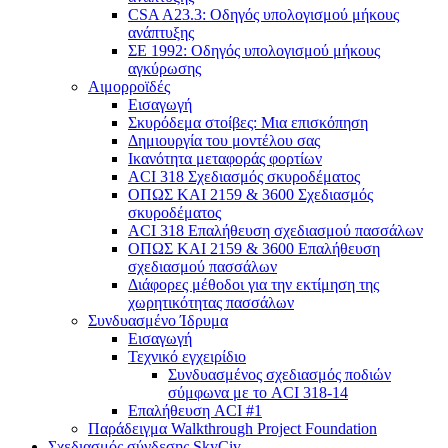
CSA A23.3: Οδηγός υπολογισμού μήκους
ανάπτυξης
ΣΕ 1992: Οδηγός υπολογισμού μήκους
αγκύρωσης
Αιμορροϊδές
Εισαγωγή
Σκυρόδεμα στοίβες: Μια επισκόπηση
Δημιουργία του μοντέλου σας
Ικανότητα μεταφοράς φορτίων
ACI 318 Σχεδιασμός σκυροδέματος
ΟΠΩΣ ΚΑΙ 2159 & 3600 Σχεδιασμός
σκυροδέματος
ACI 318 Επαλήθευση σχεδιασμού πασσάλων
ΟΠΩΣ ΚΑΙ 2159 & 3600 Επαλήθευση
σχεδιασμού πασσάλων
Διάφορες μέθοδοι για την εκτίμηση της
χωρητικότητας πασσάλων
Συνδυασμένο Ίδρυμα
Εισαγωγή
Τεχνικό εγχειρίδιο
Συνδυασμένος σχεδιασμός ποδιών
σύμφωνα με το ACI 318-14
Επαλήθευση ACI #1
Παράδειγμα Walkthrough Project Foundation
Σχεδιασμός σύνδεσης SkyCiv