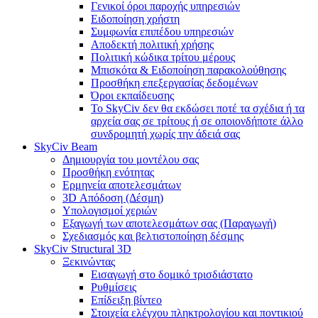
Γενικοί όροι παροχής υπηρεσιών
Ειδοποίηση χρήστη
Συμφωνία επιπέδου υπηρεσιών
Αποδεκτή πολιτική χρήσης
Πολιτική κώδικα τρίτου μέρους
Μπισκότα & Ειδοποίηση παρακολούθησης
Προσθήκη επεξεργασίας δεδομένων
Όροι εκπαίδευσης
Το SkyCiv δεν θα εκδώσει ποτέ τα σχέδια ή τα
αρχεία σας σε τρίτους ή σε οποιονδήποτε άλλο
συνδρομητή χωρίς την άδειά σας
SkyCiv Beam
Δημιουργία του μοντέλου σας
Προσθήκη ενότητας
Ερμηνεία αποτελεσμάτων
3D Απόδοση (Δέσμη)
Υπολογισμοί χεριών
Εξαγωγή των αποτελεσμάτων σας (Παραγωγή)
Σχεδιασμός και βελτιστοποίηση δέσμης
SkyCiv Structural 3D
Ξεκινώντας
Εισαγωγή στο δομικό τρισδιάστατο
Ρυθμίσεις
Επίδειξη βίντεο
Στοιχεία ελέγχου πληκτρολογίου και ποντικιού