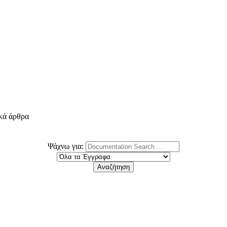
ικά άρθρα
Ψάχνω για: