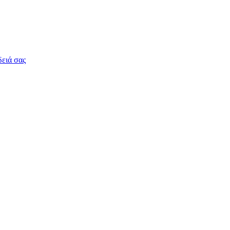
δειά σας