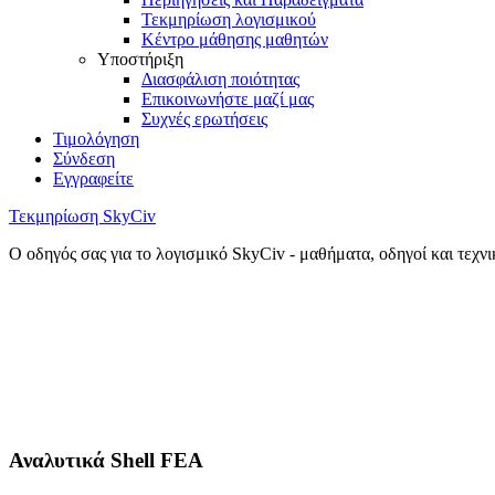
Τεκμηρίωση λογισμικού
Κέντρο μάθησης μαθητών
Υποστήριξη
Διασφάλιση ποιότητας
Επικοινωνήστε μαζί μας
Συχνές ερωτήσεις
Τιμολόγηση
Σύνδεση
Εγγραφείτε
Τεκμηρίωση SkyCiv
Ο οδηγός σας για το λογισμικό SkyCiv - μαθήματα, οδηγοί και τεχν
Αναλυτικά Shell FEA