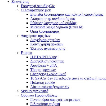
Ξεκινώντας
Εισαγωγή στο SkyCiv
Ο λογαριασμός μου
Επίπεδα λογαριασμού και πολιτική υποστήριξης
Ακύρωση της συνδρομής σας
Ρύθμιση λογαριασμού ομάδας
Microsoft Single Sign-on (Entra Id)
Όρια λογαριασμού
Διαχείριση αρχείων
Διαχείριση αρχείων
Κοινή χρήση αρχείων
Έλεγχος αναθεώρησης
Εταιρία
Η ΕΤΑΙΡΕΙΑ μας
Διασφάλιση ποιότητας
Ασφάλεια + 2ΦΑ
Τήρηση αρχείων
Changelogs λογισμικού
Το SkyCiv δεν θα εκδώσει ποτέ τα σχέδια ή τα α
Πολιτική cookie
Λίστα υπο-επεξεργαστών
SkyCiv για κινητά
Οροι και Προϋποθέσεις
Γενικοί όροι παροχής υπηρεσιών
Ειδοποίηση χρήστη