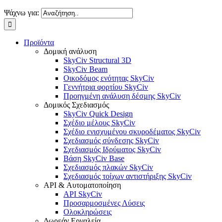
Ψάχνω για:
Προϊόντα
Δομική ανάλυση
SkyCiv Structural 3D
SkyCiv Beam
Οικοδόμος ενότητας SkyCiv
Γεννήτρια φορτίου SkyCiv
Προηγμένη ανάλυση δέσμης SkyCiv
Δομικός Σχεδιασμός
SkyCiv Quick Design
Σχέδιο μέλους SkyCiv
Σχέδιο ενισχυμένου σκυροδέματος SkyCiv
Σχεδιασμός σύνδεσης SkyCiv
Σχεδιασμός Ιδρύματος SkyCiv
Βάση SkyCiv Base
Σχεδιασμός πλακών SkyCiv
Σχεδιασμός τοίχων αντιστήριξης SkyCiv
API & Αυτοματοποίηση
API SkyCiv
Προσαρμοσμένες Λύσεις
Ολοκληρώσεις
Δωρεάν Εργαλεία