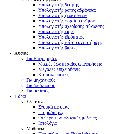
Υπολογιστής δέσμης
Υπολογιστής ροπής αδράνειας
Υπολογιστής ζευκτόντων
Υπολογιστής φορτίου ανέμου
Υπολογιστής σχεδίασης σύνδεσης
Υπολογιστής καρέ
Υπολογιστής ιδρύματος
Υπολογιστής τοίχου αντιστήριξης
Υπολογιστής βάσης
Λύσεις
Για Επιχειρήσεις
Μικρές έως μεσαίες επιχειρήσεις
Μεγάλες επιχειρήσεις
Κατασκευαστές
Για μηχανικούς
Για δασκάλους
Για μαθητές
Πόροι
Εξερευνώ
Σχετικά με εμάς
Η ομάδα μας
Οι περιπτωσιολογικές μελέτες
Ιστολόγιο
Μαθαίνω
Περιηγήσεις και Παραδείγματα