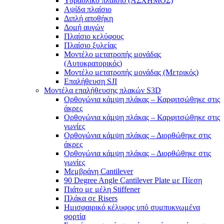
Υδραυλικό πλαίσιο (ΑΣΧΗΜΟΣ)
Αψίδα πλαίσιο
Διπλή αποθήκη
Δομή αυγών
Πλαίσιο κελύφους
Πλαίσιο ξυλείας
Μοντέλο μετατροπής μονάδας
(Αυτοκρατορικός)
Μοντέλο μετατροπής μονάδας (Μετρικός)
Επαλήθευση SJI
Μοντέλα επαλήθευσης πλακών S3D
Ορθογώνια κάμψη πλάκας – Καρφιτσώθηκε στις
άκρες
Ορθογώνια κάμψη πλάκας – Καρφιτσώθηκε στις
γωνίες
Ορθογώνια κάμψη πλάκας – Διορθώθηκε στις
άκρες
Ορθογώνια κάμψη πλάκας – Διορθώθηκε στις
γωνίες
Μεμβράνη Cantilever
90 Degree Angle Cantilever Plate με Πίεση
Πιάτο με μέλη Stiffener
Πλάκα σε Risers
Ημισφαιρικό κέλυφος υπό συμπυκνωμένα
φορτία