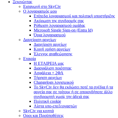
Ξεκινώντας
Εισαγωγή στο SkyCiv
Ο λογαριασμός μου
Επίπεδα λογαριασμού και πολιτική υποστήριξης
Ακύρωση της συνδρομής σας
Ρύθμιση λογαριασμού ομάδας
Microsoft Single Sign-on (Entra Id)
Όρια λογαριασμού
Διαχείριση αρχείων
Διαχείριση αρχείων
Κοινή χρήση αρχείων
Έλεγχος αναθεώρησης
Εταιρία
Η ΕΤΑΙΡΕΙΑ μας
Διασφάλιση ποιότητας
Ασφάλεια + 2ΦΑ
Τήρηση αρχείων
Changelogs λογισμικού
Το SkyCiv δεν θα εκδώσει ποτέ τα σχέδια ή τα
αρχεία σας σε τρίτους ή σε οποιονδήποτε άλλο
συνδρομητή χωρίς την άδειά σας
Πολιτική cookie
Λίστα υπο-επεξεργαστών
SkyCiv για κινητά
Οροι και Προϋποθέσεις