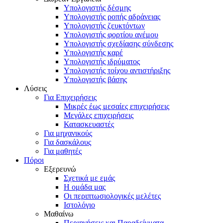
Υπολογιστής δέσμης
Υπολογιστής ροπής αδράνειας
Υπολογιστής ζευκτόντων
Υπολογιστής φορτίου ανέμου
Υπολογιστής σχεδίασης σύνδεσης
Υπολογιστής καρέ
Υπολογιστής ιδρύματος
Υπολογιστής τοίχου αντιστήριξης
Υπολογιστής βάσης
Λύσεις
Για Επιχειρήσεις
Μικρές έως μεσαίες επιχειρήσεις
Μεγάλες επιχειρήσεις
Κατασκευαστές
Για μηχανικούς
Για δασκάλους
Για μαθητές
Πόροι
Εξερευνώ
Σχετικά με εμάς
Η ομάδα μας
Οι περιπτωσιολογικές μελέτες
Ιστολόγιο
Μαθαίνω
Περιηγήσεις και Παραδείγματα