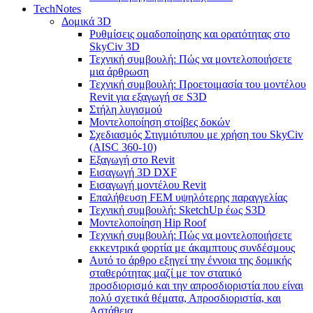
TechNotes
Δομικά 3D
Ρυθμίσεις ομαδοποίησης και ορατότητας στο
SkyCiv 3D
Τεχνική συμβουλή: Πώς να μοντελοποιήσετε
μια άρθρωση
Τεχνική συμβουλή: Προετοιμασία του μοντέλου
Revit για εξαγωγή σε S3D
Στήλη λυγισμού
Μοντελοποίηση στοίβες δοκών
Σχεδιασμός Στιγμιότυπου με χρήση του SkyCiv
(AISC 360-10)
Εξαγωγή στο Revit
Εισαγωγή 3D DXF
Εισαγωγή μοντέλου Revit
Επαλήθευση FEM υψηλότερης παραγγελίας
Τεχνική συμβουλή: SketchUp έως S3D
Μοντελοποίηση Hip Roof
Τεχνική συμβουλή: Πώς να μοντελοποιήσετε
εκκεντρικά φορτία με άκαμπτους συνδέσμους
Αυτό το άρθρο εξηγεί την έννοια της δομικής
σταθερότητας μαζί με τον στατικό
προσδιορισμό και την απροσδιοριστία που είναι
πολύ σχετικά θέματα, Απροσδιοριστία, και
Αστάθεια