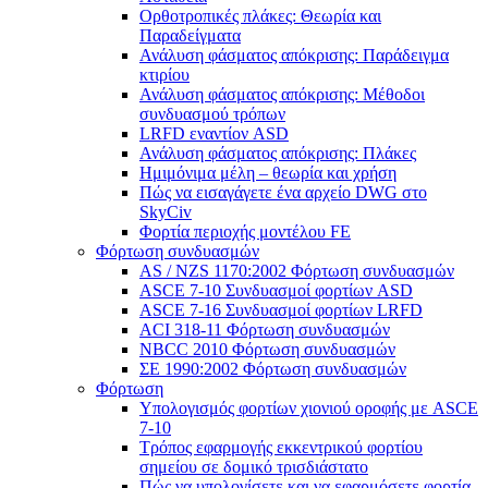
Ορθοτροπικές πλάκες: Θεωρία και
Παραδείγματα
Ανάλυση φάσματος απόκρισης: Παράδειγμα
κτιρίου
Ανάλυση φάσματος απόκρισης: Μέθοδοι
συνδυασμού τρόπων
LRFD εναντίον ASD
Ανάλυση φάσματος απόκρισης: Πλάκες
Ημιμόνιμα μέλη – θεωρία και χρήση
Πώς να εισαγάγετε ένα αρχείο DWG στο
SkyCiv
Φορτία περιοχής μοντέλου FE
Φόρτωση συνδυασμών
AS / NZS 1170:2002 Φόρτωση συνδυασμών
ASCE 7-10 Συνδυασμοί φορτίων ASD
ASCE 7-16 Συνδυασμοί φορτίων LRFD
ACI 318-11 Φόρτωση συνδυασμών
NBCC 2010 Φόρτωση συνδυασμών
ΣΕ 1990:2002 Φόρτωση συνδυασμών
Φόρτωση
Υπολογισμός φορτίων χιονιού οροφής με ASCE
7-10
Τρόπος εφαρμογής εκκεντρικού φορτίου
σημείου σε δομικό τρισδιάστατο
Πώς να υπολογίσετε και να εφαρμόσετε φορτία