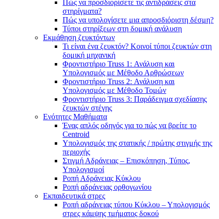
Πώς να προσδιορίσετε τις αντιδράσεις στα
στηρίγματα?
Πώς να υπολογίσετε μια απροσδιόριστη δέσμη?
Τύποι στηρίξεων στη δομική ανάλυση
Εκμάθηση ζευκτόντων
Τι είναι ένα ζευκτόν? Κοινοί τύποι ζευκτών στη
δομική μηχανική
Φροντιστήριο Truss 1: Ανάλυση και
Υπολογισμός με Μέθοδο Αρθρώσεων
Φροντιστήριο Truss 2: Ανάλυση και
Υπολογισμός με Μέθοδο Τομών
Φροντιστήριο Truss 3: Παράδειγμα σχεδίασης
ζευκτών στέγης
Ενότητες Μαθήματα
Ένας απλός οδηγός για το πώς να βρείτε το
Centroid
Υπολογισμός της στατικής / πρώτης στιγμής της
περιοχής
Στιγμή Αδράνειας – Επισκόπηση, Τύπος,
Υπολογισμοί
Ροπή Αδράνειας Κύκλου
Ροπή αδράνειας ορθογωνίου
Εκπαιδευτικά στρες
Ροπή αδράνειας τύπου Κύκλου – Υπολογισμός
στρες κάμψης τμήματος δοκού