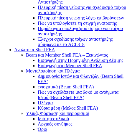
Αντιστήριξης
Πλευρική πίεση γείωσης για σχεδιασμό τοίχου
αντιστήριξης
Πλευρική πίεση γείωσης λόγω επιβαρύνσεων
Πώς να υπολογίσετε τη στιγμή ανατροπής
Παράδειγμα υπολογισμού συρόμενου τοίχου
αντιστήριξης
Έλεγχοι σχεδίασης τοίχων αντιστήριξης
σύμφωνα με το ACI 318
Αναλυτικά Shell FEA
Beam και Member Shell FEA – Ξεκινώντας
Εισαγωγή στην Προηγμένη Ανάλυση Δέσμης
Εισαγωγή στο Member Shell FEA
Μοντελοποίηση και Πλέγμα
Δημιουργία Ιστών και Φλαντζών (Beam Shell
FEA)
ενισχυτικά (Beam Shell FEA)
Πώς να σχεδιάσετε μια δοκό με ανοίγματα
Ιστού (Beam Shell FEA)
Πλέγμα
Κύρια μέρη (Μέλος Shell FEA)
Υλικά, Φόρτωση και περιορισμοί
Ιδιότητες υλικού
Αρχικές συνθήκες
Όρια