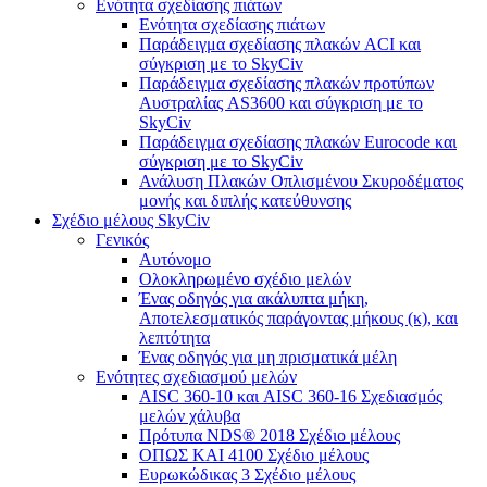
Ενότητα σχεδίασης πιάτων
Ενότητα σχεδίασης πιάτων
Παράδειγμα σχεδίασης πλακών ACI και
σύγκριση με το SkyCiv
Παράδειγμα σχεδίασης πλακών προτύπων
Αυστραλίας AS3600 και σύγκριση με το
SkyCiv
Παράδειγμα σχεδίασης πλακών Eurocode και
σύγκριση με το SkyCiv
Ανάλυση Πλακών Οπλισμένου Σκυροδέματος
μονής και διπλής κατεύθυνσης
Σχέδιο μέλους SkyCiv
Γενικός
Αυτόνομο
Ολοκληρωμένο σχέδιο μελών
Ένας οδηγός για ακάλυπτα μήκη,
Αποτελεσματικός παράγοντας μήκους (κ), και
λεπτότητα
Ένας οδηγός για μη πρισματικά μέλη
Ενότητες σχεδιασμού μελών
AISC 360-10 και AISC 360-16 Σχεδιασμός
μελών χάλυβα
Πρότυπα NDS® 2018 Σχέδιο μέλους
ΟΠΩΣ ΚΑΙ 4100 Σχέδιο μέλους
Ευρωκώδικας 3 Σχέδιο μέλους