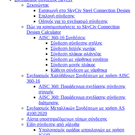
Ξεκινώντας
Εισαγωγή στο SkyCiv Steel Connection Design
Επιλογή σύνδεσης
Οδηγός για το σχεδιασμό σύνδεσης
Πώς να χρησιμοποιήσετε το SkyCiv Connection
Design Calculator
AISC 360-16 Συνδέσεις
Σύνδεση σύνδεσης στήλης
Σύνδεση διπλής γωνίας
Σύνδεση πλάκας φλάντζας
Σύνδεση με νάρθηκα γονάτου
Σύνδεση μονής πλάκας
Κάθετη σύνδεση με νάρθηκα
Σχεδιασμός Χαλύβδινων Συνδέσεων με χρήση AISC
360-16
AISC 360: Παράδειγμα σχεδίασης σύνδεσης
στιγμής
AISC 360: Παράδειγμα σχεδίασης σύνδεσης
διάτμησης
Σχεδιασμός Μεταλλικών Συνδέσεων με χρήση AS
4100:2020
Λίστα υποστηριζόμενων τύπων σύνδεσης
Είδη σύνδεσης από χάλυβα
Υπολογισμός ομάδας μπουλονιών με χρήση