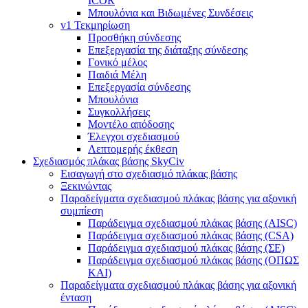
ICOR
Μπουλόνια και Βιδωμένες Συνδέσεις
v1 Τεκμηρίωση
Προσθήκη σύνδεσης
Επεξεργασία της διάταξης σύνδεσης
Γονικό μέλος
Παιδιά Μέλη
Επεξεργασία σύνδεσης
Μπουλόνια
Συγκολλήσεις
Μοντέλο απόδοσης
Έλεγχοι σχεδιασμού
Λεπτομερής έκθεση
Σχεδιασμός πλάκας βάσης SkyCiv
Εισαγωγή στο σχεδιασμό πλάκας βάσης
Ξεκινώντας
Παραδείγματα σχεδιασμού πλάκας βάσης για αξονική
συμπίεση
Παράδειγμα σχεδιασμού πλάκας βάσης (AISC)
Παράδειγμα σχεδιασμού πλάκας βάσης (CSA)
Παράδειγμα σχεδιασμού πλάκας βάσης (ΣΕ)
Παράδειγμα σχεδιασμού πλάκας βάσης (ΟΠΩΣ
ΚΑΙ)
Παραδείγματα σχεδιασμού πλάκας βάσης για αξονική
ένταση