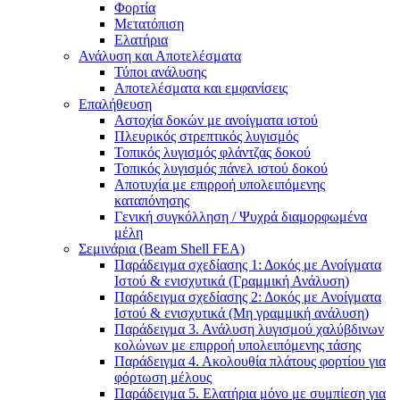
Φορτία
Μετατόπιση
Ελατήρια
Ανάλυση και Αποτελέσματα
Τύποι ανάλυσης
Αποτελέσματα και εμφανίσεις
Επαλήθευση
Αστοχία δοκών με ανοίγματα ιστού
Πλευρικός στρεπτικός λυγισμός
Τοπικός λυγισμός φλάντζας δοκού
Τοπικός λυγισμός πάνελ ιστού δοκού
Αποτυχία με επιρροή υπολειπόμενης
καταπόνησης
Γενική συγκόλληση / Ψυχρά διαμορφωμένα
μέλη
Σεμινάρια (Beam Shell FEA)
Παράδειγμα σχεδίασης 1: Δοκός με Ανοίγματα
Ιστού & ενισχυτικά (Γραμμική Ανάλυση)
Παράδειγμα σχεδίασης 2: Δοκός με Ανοίγματα
Ιστού & ενισχυτικά (Μη γραμμική ανάλυση)
Παράδειγμα 3. Ανάλυση λυγισμού χαλύβδινων
κολώνων με επιρροή υπολειπόμενης τάσης
Παράδειγμα 4. Ακολουθία πλάτους φορτίου για
φόρτωση μέλους
Παράδειγμα 5. Ελατήρια μόνο με συμπίεση για