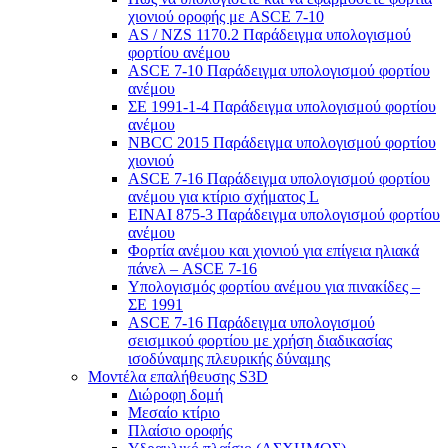
χιονιού οροφής με ASCE 7-10
AS / NZS 1170.2 Παράδειγμα υπολογισμού
φορτίου ανέμου
ASCE 7-10 Παράδειγμα υπολογισμού φορτίου
ανέμου
ΣΕ 1991-1-4 Παράδειγμα υπολογισμού φορτίου
ανέμου
NBCC 2015 Παράδειγμα υπολογισμού φορτίου
χιονιού
ASCE 7-16 Παράδειγμα υπολογισμού φορτίου
ανέμου για κτίριο σχήματος L
ΕΙΝΑΙ 875-3 Παράδειγμα υπολογισμού φορτίου
ανέμου
Φορτία ανέμου και χιονιού για επίγεια ηλιακά
πάνελ – ASCE 7-16
Υπολογισμός φορτίου ανέμου για πινακίδες –
ΣΕ 1991
ASCE 7-16 Παράδειγμα υπολογισμού
σεισμικού φορτίου με χρήση διαδικασίας
ισοδύναμης πλευρικής δύναμης
Μοντέλα επαλήθευσης S3D
Διώροφη δομή
Μεσαίο κτίριο
Πλαίσιο οροφής