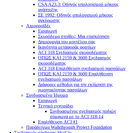
CSA A23.3: Οδηγός υπολογισμού μήκους
ανάπτυξης
ΣΕ 1992: Οδηγός υπολογισμού μήκους
αγκύρωσης
Αιμορροϊδές
Εισαγωγή
Σκυρόδεμα στοίβες: Μια επισκόπηση
Δημιουργία του μοντέλου σας
Ικανότητα μεταφοράς φορτίων
ACI 318 Σχεδιασμός σκυροδέματος
ΟΠΩΣ ΚΑΙ 2159 & 3600 Σχεδιασμός
σκυροδέματος
ACI 318 Επαλήθευση σχεδιασμού πασσάλων
ΟΠΩΣ ΚΑΙ 2159 & 3600 Επαλήθευση
σχεδιασμού πασσάλων
Διάφορες μέθοδοι για την εκτίμηση της
χωρητικότητας πασσάλων
Συνδυασμένο Ίδρυμα
Εισαγωγή
Τεχνικό εγχειρίδιο
Συνδυασμένος σχεδιασμός ποδιών
σύμφωνα με το ACI 318-14
Επαλήθευση ACI #1
Παράδειγμα Walkthrough Project Foundation
Σχεδιασμός σύνδεσης SkyCiv