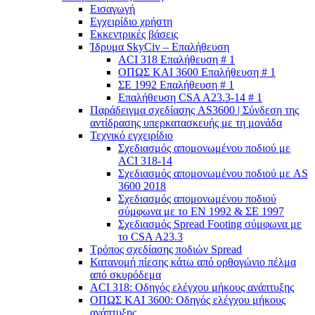
Εισαγωγή
Εγχειρίδιο χρήστη
Εκκεντρικές βάσεις
Ίδρυμα SkyCiv – Επαλήθευση
ACI 318 Επαλήθευση # 1
ΟΠΩΣ ΚΑΙ 3600 Επαλήθευση # 1
ΣΕ 1992 Επαλήθευση # 1
Επαλήθευση CSA A23.3-14 # 1
Παράδειγμα σχεδίασης AS3600 | Σύνδεση της
αντίδρασης υπερκατασκευής με τη μονάδα
Τεχνικό εγχειρίδιο
Σχεδιασμός απομονωμένου ποδιού με
ACI 318-14
Σχεδιασμός απομονωμένου ποδιού με AS
3600 2018
Σχεδιασμός απομονωμένου ποδιού
σύμφωνα με το ΕΝ 1992 & ΣΕ 1997
Σχεδιασμός Spread Footing σύμφωνα με
το CSA A23.3
Τρόπος σχεδίασης ποδιών Spread
Κατανομή πίεσης κάτω από ορθογώνιο πέλμα
από σκυρόδεμα
ACI 318: Οδηγός ελέγχου μήκους ανάπτυξης
ΟΠΩΣ ΚΑΙ 3600: Οδηγός ελέγχου μήκους
ανάπτυξης