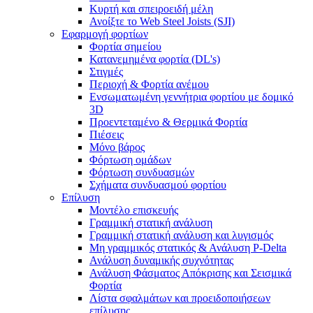
Κυρτή και σπειροειδή μέλη
Ανοίξτε το Web Steel Joists (SJI)
Εφαρμογή φορτίων
Φορτία σημείου
Κατανεμημένα φορτία (DL's)
Στιγμές
Περιοχή & Φορτία ανέμου
Ενσωματωμένη γεννήτρια φορτίου με δομικό
3D
Προεντεταμένο & Θερμικά Φορτία
Πιέσεις
Μόνο βάρος
Φόρτωση ομάδων
Φόρτωση συνδυασμών
Σχήματα συνδυασμού φορτίου
Επίλυση
Μοντέλο επισκευής
Γραμμική στατική ανάλυση
Γραμμική στατική ανάλυση και λυγισμός
Μη γραμμικός στατικός & Ανάλυση P-Delta
Ανάλυση δυναμικής συχνότητας
Ανάλυση Φάσματος Απόκρισης και Σεισμικά
Φορτία
Λίστα σφαλμάτων και προειδοποιήσεων
επίλυσης