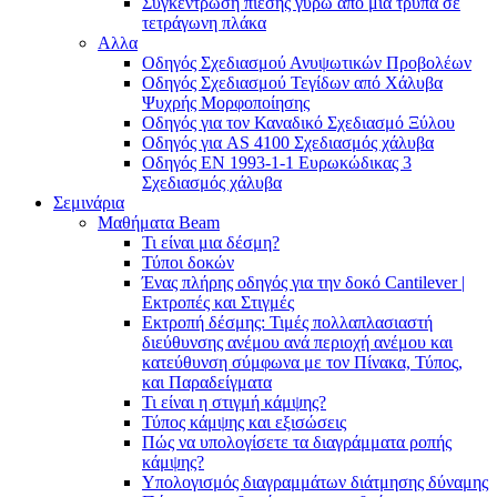
Συγκέντρωση πίεσης γύρω από μια τρύπα σε
τετράγωνη πλάκα
Αλλα
Οδηγός Σχεδιασμού Ανυψωτικών Προβολέων
Οδηγός Σχεδιασμού Τεγίδων από Χάλυβα
Ψυχρής Μορφοποίησης
Οδηγός για τον Καναδικό Σχεδιασμό Ξύλου
Οδηγός για AS 4100 Σχεδιασμός χάλυβα
Οδηγός ΕΝ 1993-1-1 Ευρωκώδικας 3
Σχεδιασμός χάλυβα
Σεμινάρια
Μαθήματα Beam
Τι είναι μια δέσμη?
Τύποι δοκών
Ένας πλήρης οδηγός για την δοκό Cantilever |
Εκτροπές και Στιγμές
Εκτροπή δέσμης: Τιμές πολλαπλασιαστή
διεύθυνσης ανέμου ανά περιοχή ανέμου και
κατεύθυνση σύμφωνα με τον Πίνακα, Τύπος,
και Παραδείγματα
Τι είναι η στιγμή κάμψης?
Τύπος κάμψης και εξισώσεις
Πώς να υπολογίσετε τα διαγράμματα ροπής
κάμψης?
Υπολογισμός διαγραμμάτων διάτμησης δύναμης