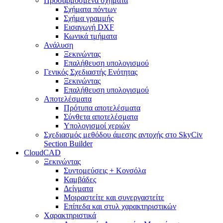
Προσαρμοσμένα σχήματα
Σχήματα πόντων
Σχήμα γραμμής
Εισαγωγή DXF
Κωνικά τμήματα
Ανάλυση
Ξεκινώντας
Επαλήθευση υπολογισμού
Γενικός Σχεδιαστής Ενότητας
Ξεκινώντας
Επαλήθευση υπολογισμού
Αποτελέσματα
Πρότυπα αποτελέσματα
Σύνθετα αποτελέσματα
Υπολογισμοί χεριών
Σχεδιασμός μεθόδου άμεσης αντοχής στο SkyCiv
Section Builder
CloudCAD
Ξεκινώντας
Συντομεύσεις + Κονσόλα
Καμβάδες
Δείγματα
Μοιραστείτε και συνεργαστείτε
Επίπεδα και στυλ χαρακτηριστικών
Χαρακτηριστικά