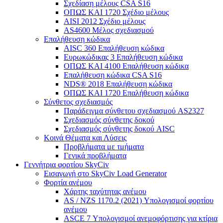
Σχεδίαση μέλους CSA S16
ΟΠΩΣ ΚΑΙ 1720 Σχέδιο μέλους
AISI 2012 Σχέδιο μέλους
AS4600 Μέλος σχεδιασμού
Επαλήθευση κώδικα
AISC 360 Επαλήθευση κώδικα
Ευρωκώδικας 3 Επαλήθευση κώδικα
ΟΠΩΣ ΚΑΙ 4100 Επαλήθευση κώδικα
Επαλήθευση κώδικα CSA S16
NDS® 2018 Επαλήθευση κώδικα
ΟΠΩΣ ΚΑΙ 1720 Επαλήθευση κώδικα
Σύνθετος σχεδιασμός
Παράδειγμα σύνθετου σχεδιασμού AS2327
Σχεδιασμός σύνθετης δοκού
Σχεδιασμός σύνθετης δοκού AISC
Κοινά Θέματα και Λύσεις
Προβλήματα με τμήματα
Γενικά προβλήματα
Γεννήτρια φορτίου SkyCiv
Εισαγωγή στο SkyCiv Load Generator
Φορτία ανέμου
Χάρτης ταχύτητας ανέμου
AS / NZS 1170.2 (2021) Υπολογισμοί φορτίου
ανέμου
ASCE 7 Υπολογισμοί ανεμοφόρτισης για κτίρια