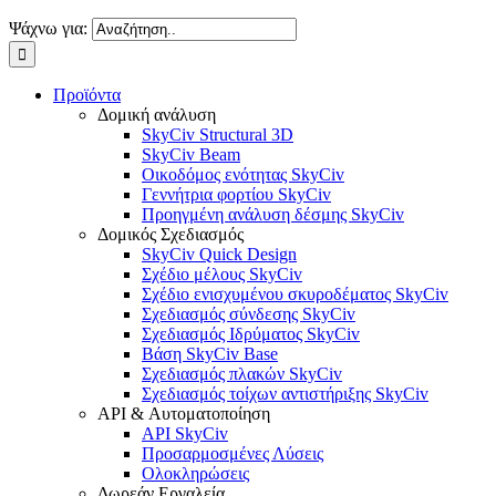
Ψάχνω για:
Προϊόντα
Δομική ανάλυση
SkyCiv Structural 3D
SkyCiv Beam
Οικοδόμος ενότητας SkyCiv
Γεννήτρια φορτίου SkyCiv
Προηγμένη ανάλυση δέσμης SkyCiv
Δομικός Σχεδιασμός
SkyCiv Quick Design
Σχέδιο μέλους SkyCiv
Σχέδιο ενισχυμένου σκυροδέματος SkyCiv
Σχεδιασμός σύνδεσης SkyCiv
Σχεδιασμός Ιδρύματος SkyCiv
Βάση SkyCiv Base
Σχεδιασμός πλακών SkyCiv
Σχεδιασμός τοίχων αντιστήριξης SkyCiv
API & Αυτοματοποίηση
API SkyCiv
Προσαρμοσμένες Λύσεις
Ολοκληρώσεις
Δωρεάν Εργαλεία