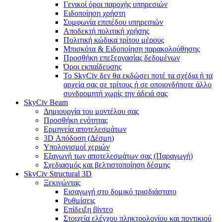
Γενικοί όροι παροχής υπηρεσιών
Ειδοποίηση χρήστη
Συμφωνία επιπέδου υπηρεσιών
Αποδεκτή πολιτική χρήσης
Πολιτική κώδικα τρίτου μέρους
Μπισκότα & Ειδοποίηση παρακολούθησης
Προσθήκη επεξεργασίας δεδομένων
Όροι εκπαίδευσης
Το SkyCiv δεν θα εκδώσει ποτέ τα σχέδια ή τα
αρχεία σας σε τρίτους ή σε οποιονδήποτε άλλο
συνδρομητή χωρίς την άδειά σας
SkyCiv Beam
Δημιουργία του μοντέλου σας
Προσθήκη ενότητας
Ερμηνεία αποτελεσμάτων
3D Απόδοση (Δέσμη)
Υπολογισμοί χεριών
Εξαγωγή των αποτελεσμάτων σας (Παραγωγή)
Σχεδιασμός και βελτιστοποίηση δέσμης
SkyCiv Structural 3D
Ξεκινώντας
Εισαγωγή στο δομικό τρισδιάστατο
Ρυθμίσεις
Επίδειξη βίντεο
Στοιχεία ελέγχου πληκτρολογίου και ποντικιού