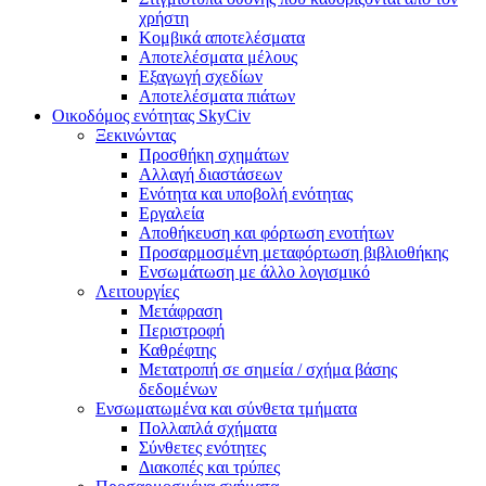
χρήστη
Κομβικά αποτελέσματα
Αποτελέσματα μέλους
Εξαγωγή σχεδίων
Αποτελέσματα πιάτων
Οικοδόμος ενότητας SkyCiv
Ξεκινώντας
Προσθήκη σχημάτων
Αλλαγή διαστάσεων
Ενότητα και υποβολή ενότητας
Εργαλεία
Αποθήκευση και φόρτωση ενοτήτων
Προσαρμοσμένη μεταφόρτωση βιβλιοθήκης
Ενσωμάτωση με άλλο λογισμικό
Λειτουργίες
Μετάφραση
Περιστροφή
Καθρέφτης
Μετατροπή σε σημεία / σχήμα βάσης
δεδομένων
Ενσωματωμένα και σύνθετα τμήματα
Πολλαπλά σχήματα
Σύνθετες ενότητες
Διακοπές και τρύπες