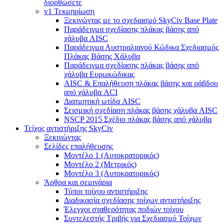
διορθώσετε
v1 Τεκμηρίωση
Ξεκινώντας με το σχεδιασμό SkyCiv Base Plate
Παράδειγμα σχεδίασης πλάκας βάσης από
χάλυβα AISC
Παράδειγμα Αυστραλιανού Κώδικα Σχεδιασμός
Πλάκας Βάσης Χάλυβα
Παράδειγμα σχεδίασης πλάκας βάσης από
χάλυβα Ευρωκώδικας
AISC & Επαλήθευση πλάκας βάσης και ράβδου
από χάλυβα ACI
Διατμητική ωτίδα AISC
Σεισμική σχεδίαση πλάκας βάσης χάλυβα AISC
NSCP 2015 Σχέδιο πλάκας βάσης από χάλυβα
Τείχος αντιστήριξης SkyCiv
Ξεκινώντας
Σελίδες επαλήθευσης
Μοντέλο 1 (Αυτοκρατορικός)
Μοντέλο 2 (Μετρικός)
Μοντέλο 3 (Αυτοκρατορικός)
Άρθρα και σεμινάρια
Τύποι τοίχου αντιστήριξης
Διαδικασία σχεδίασης τοίχων αντιστήριξης
Έλεγχοι σταθερότητας ποδιών τοίχου
Συντελεστής Τριβής για Σχεδιασμό Τοίχων