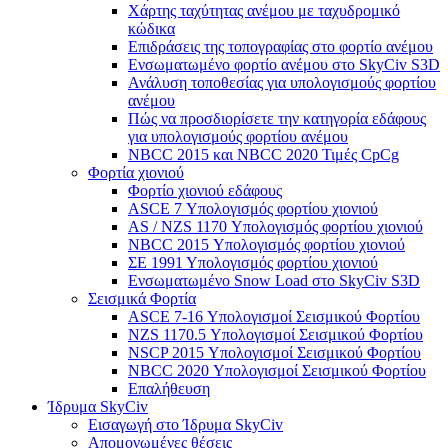
Χάρτης ταχύτητας ανέμου με ταχυδρομικό
κώδικα
Επιδράσεις της τοπογραφίας στο φορτίο ανέμου
Ενσωματωμένο φορτίο ανέμου στο SkyCiv S3D
Ανάλυση τοποθεσίας για υπολογισμούς φορτίου
ανέμου
Πώς να προσδιορίσετε την κατηγορία εδάφους
για υπολογισμούς φορτίου ανέμου
NBCC 2015 και NBCC 2020 Τιμές CpCg
Φορτία χιονιού
Φορτίο χιονιού εδάφους
ASCE 7 Υπολογισμός φορτίου χιονιού
AS / NZS 1170 Υπολογισμός φορτίου χιονιού
NBCC 2015 Υπολογισμός φορτίου χιονιού
ΣΕ 1991 Υπολογισμός φορτίου χιονιού
Ενσωματωμένο Snow Load στο SkyCiv S3D
Σεισμικά Φορτία
ASCE 7-16 Υπολογισμοί Σεισμικού Φορτίου
NZS 1170.5 Υπολογισμοί Σεισμικού Φορτίου
NSCP 2015 Υπολογισμοί Σεισμικού Φορτίου
NBCC 2020 Υπολογισμοί Σεισμικού Φορτίου
Επαλήθευση
Ίδρυμα SkyCiv
Εισαγωγή στο Ίδρυμα SkyCiv
Απομονωμένες θέσεις