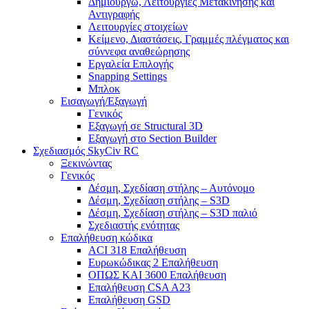
Δημιουργώ, Λειτουργίες Μετακίνησης και
Αντιγραφής
Λειτουργίες στοιχείων
Κείμενο, Διαστάσεις, Γραμμές πλέγματος και
σύννεφα αναθεώρησης
Εργαλεία Επιλογής
Snapping Settings
Μπλοκ
Εισαγωγή/Εξαγωγή
Γενικός
Εξαγωγή σε Structural 3D
Εξαγωγή στο Section Builder
Σχεδιασμός SkyCiv RC
Ξεκινώντας
Γενικός
Δέσμη, Σχεδίαση στήλης – Αυτόνομο
Δέσμη, Σχεδίαση στήλης – S3D
Δέσμη, Σχεδίαση στήλης – S3D παλιό
Σχεδιαστής ενότητας
Επαλήθευση κώδικα
ACI 318 Επαλήθευση
Ευρωκώδικας 2 Επαλήθευση
ΟΠΩΣ ΚΑΙ 3600 Επαλήθευση
Επαλήθευση CSA A23
Επαλήθευση GSD