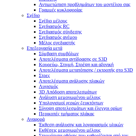
Αντιμετώπιση προβλημάτων του μοντέλου σας
Γραμμές κυκλοφορίας
Σχέδιο
Σχέδιο μέλους
Σχεδιασμός RC
Σχεδιασμός σύνδεσης
Σχεδιασμός ανέμου
Μέλος σχεδιαστής
Επεξεργασία μετά
Σύμβαση συμβόλων
Αποτελέσματα αντίδρασης σε S3D
Κουρεύω, Στιγμή, Στρέψη και αξονική
Αποτελέσματα μετατόπισης / εκτροπής στο S3D
Στρες
Αποτελέσματα ανάλυσης πλακών
Λυγισμός
3D Απόδοση αποτελεσμάτων
Ανάλυση μεμονωμένου μέλους
Υπολογισμοί χεριών ζευκτόντων
Σύνοψη αποτελεσμάτων και έλεγχοι ορίων
Περικοπές τμήματος πλάκας
Αναφορά
Έκθεση ανάλυσης και λογαριασμός υλικών
Εκθέσεις μεμονωμένου μέλους
Στιγμιότυπα οθόνης που καθορίζονται από τον