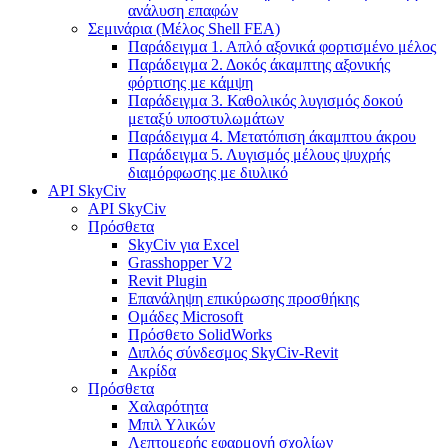
ανάλυση επαφών
Σεμινάρια (Μέλος Shell FEA)
Παράδειγμα 1. Απλό αξονικά φορτισμένο μέλος
Παράδειγμα 2. Δοκός άκαμπτης αξονικής
φόρτισης με κάμψη
Παράδειγμα 3. Καθολικός λυγισμός δοκού
μεταξύ υποστυλωμάτων
Παράδειγμα 4. Μετατόπιση άκαμπτου άκρου
Παράδειγμα 5. Λυγισμός μέλους ψυχρής
διαμόρφωσης με διυλικό
API SkyCiv
API SkyCiv
Πρόσθετα
SkyCiv για Excel
Grasshopper V2
Revit Plugin
Επανάληψη επικύρωσης προσθήκης
Ομάδες Microsoft
Πρόσθετο SolidWorks
Διπλός σύνδεσμος SkyCiv-Revit
Ακρίδα
Πρόσθετα
Χαλαρότητα
Μπιλ Υλικών
Λεπτομερής εφαρμογή σχολίων