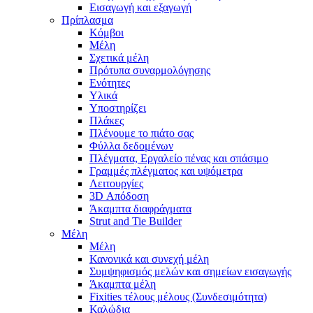
Εισαγωγή και εξαγωγή
Πρίπλασμα
Κόμβοι
Μέλη
Σχετικά μέλη
Πρότυπα συναρμολόγησης
Ενότητες
Υλικά
Υποστηρίζει
Πλάκες
Πλένουμε το πιάτο σας
Φύλλα δεδομένων
Πλέγματα, Εργαλείο πένας και σπάσιμο
Γραμμές πλέγματος και υψόμετρα
Λειτουργίες
3D Απόδοση
Άκαμπτα διαφράγματα
Strut and Tie Builder
Μέλη
Μέλη
Κανονικά και συνεχή μέλη
Συμψηφισμός μελών και σημείων εισαγωγής
Άκαμπτα μέλη
Fixities τέλους μέλους (Συνδεσιμότητα)
Καλώδια