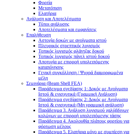
Φορτία
Μετατόπιση
Ελατήρια
Ανάλυση και Αποτελέσματα
Τύποι ανάλυσης
Αποτελέσματα και εμφανίσεις
Επαλήθευση
Αστοχία δοκών με ανοίγματα ιστού
Πλευρικός στρεπτικός λυγισμός
Τοπικός λυγισμός φλάντζας δοκού
Τοπικός λυγισμός πάνελ ιστού δοκού
Αποτυχία με επιρροή υπολειπόμενης
καταπόνησης
Γενική συγκόλληση / Ψυχρά διαμορφωμένα
μέλη
Σεμινάρια (Beam Shell FEA)
Παράδειγμα σχεδίασης 1: Δοκός με Ανοίγματα
Ιστού & ενισχυτικά (Γραμμική Ανάλυση)
Παράδειγμα σχεδίασης 2: Δοκός με Ανοίγματα
Ιστού & ενισχυτικά (Μη γραμμική ανάλυση)
Παράδειγμα 3. Ανάλυση λυγισμού χαλύβδινων
κολώνων με επιρροή υπολειπόμενης τάσης
Παράδειγμα 4. Ακολουθία πλάτους φορτίου για
φόρτωση μέλους
Παράδειγμα 5. Ελατήρια μόνο με συμπίεση για