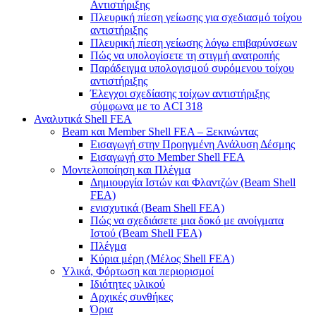
Αντιστήριξης
Πλευρική πίεση γείωσης για σχεδιασμό τοίχου
αντιστήριξης
Πλευρική πίεση γείωσης λόγω επιβαρύνσεων
Πώς να υπολογίσετε τη στιγμή ανατροπής
Παράδειγμα υπολογισμού συρόμενου τοίχου
αντιστήριξης
Έλεγχοι σχεδίασης τοίχων αντιστήριξης
σύμφωνα με το ACI 318
Αναλυτικά Shell FEA
Beam και Member Shell FEA – Ξεκινώντας
Εισαγωγή στην Προηγμένη Ανάλυση Δέσμης
Εισαγωγή στο Member Shell FEA
Μοντελοποίηση και Πλέγμα
Δημιουργία Ιστών και Φλαντζών (Beam Shell
FEA)
ενισχυτικά (Beam Shell FEA)
Πώς να σχεδιάσετε μια δοκό με ανοίγματα
Ιστού (Beam Shell FEA)
Πλέγμα
Κύρια μέρη (Μέλος Shell FEA)
Υλικά, Φόρτωση και περιορισμοί
Ιδιότητες υλικού
Αρχικές συνθήκες
Όρια