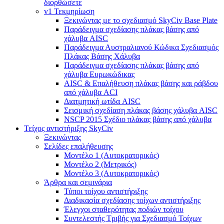
διορθώσετε
v1 Τεκμηρίωση
Ξεκινώντας με το σχεδιασμό SkyCiv Base Plate
Παράδειγμα σχεδίασης πλάκας βάσης από
χάλυβα AISC
Παράδειγμα Αυστραλιανού Κώδικα Σχεδιασμός
Πλάκας Βάσης Χάλυβα
Παράδειγμα σχεδίασης πλάκας βάσης από
χάλυβα Ευρωκώδικας
AISC & Επαλήθευση πλάκας βάσης και ράβδου
από χάλυβα ACI
Διατμητική ωτίδα AISC
Σεισμική σχεδίαση πλάκας βάσης χάλυβα AISC
NSCP 2015 Σχέδιο πλάκας βάσης από χάλυβα
Τείχος αντιστήριξης SkyCiv
Ξεκινώντας
Σελίδες επαλήθευσης
Μοντέλο 1 (Αυτοκρατορικός)
Μοντέλο 2 (Μετρικός)
Μοντέλο 3 (Αυτοκρατορικός)
Άρθρα και σεμινάρια
Τύποι τοίχου αντιστήριξης
Διαδικασία σχεδίασης τοίχων αντιστήριξης
Έλεγχοι σταθερότητας ποδιών τοίχου
Συντελεστής Τριβής για Σχεδιασμό Τοίχων