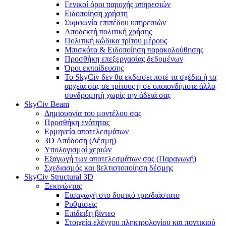
Γενικοί όροι παροχής υπηρεσιών
Ειδοποίηση χρήστη
Συμφωνία επιπέδου υπηρεσιών
Αποδεκτή πολιτική χρήσης
Πολιτική κώδικα τρίτου μέρους
Μπισκότα & Ειδοποίηση παρακολούθησης
Προσθήκη επεξεργασίας δεδομένων
Όροι εκπαίδευσης
Το SkyCiv δεν θα εκδώσει ποτέ τα σχέδια ή τα
αρχεία σας σε τρίτους ή σε οποιονδήποτε άλλο
συνδρομητή χωρίς την άδειά σας
SkyCiv Beam
Δημιουργία του μοντέλου σας
Προσθήκη ενότητας
Ερμηνεία αποτελεσμάτων
3D Απόδοση (Δέσμη)
Υπολογισμοί χεριών
Εξαγωγή των αποτελεσμάτων σας (Παραγωγή)
Σχεδιασμός και βελτιστοποίηση δέσμης
SkyCiv Structural 3D
Ξεκινώντας
Εισαγωγή στο δομικό τρισδιάστατο
Ρυθμίσεις
Επίδειξη βίντεο
Στοιχεία ελέγχου πληκτρολογίου και ποντικιού