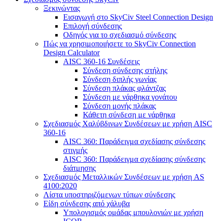
Ξεκινώντας
Εισαγωγή στο SkyCiv Steel Connection Design
Επιλογή σύνδεσης
Οδηγός για το σχεδιασμό σύνδεσης
Πώς να χρησιμοποιήσετε το SkyCiv Connection
Design Calculator
AISC 360-16 Συνδέσεις
Σύνδεση σύνδεσης στήλης
Σύνδεση διπλής γωνίας
Σύνδεση πλάκας φλάντζας
Σύνδεση με νάρθηκα γονάτου
Σύνδεση μονής πλάκας
Κάθετη σύνδεση με νάρθηκα
Σχεδιασμός Χαλύβδινων Συνδέσεων με χρήση AISC
360-16
AISC 360: Παράδειγμα σχεδίασης σύνδεσης
στιγμής
AISC 360: Παράδειγμα σχεδίασης σύνδεσης
διάτμησης
Σχεδιασμός Μεταλλικών Συνδέσεων με χρήση AS
4100:2020
Λίστα υποστηριζόμενων τύπων σύνδεσης
Είδη σύνδεσης από χάλυβα
Υπολογισμός ομάδας μπουλονιών με χρήση