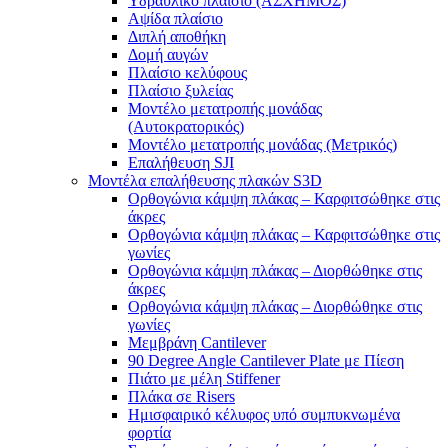
Υδραυλικό πλαίσιο (ΑΣΧΗΜΟΣ)
Αψίδα πλαίσιο
Διπλή αποθήκη
Δομή αυγών
Πλαίσιο κελύφους
Πλαίσιο ξυλείας
Μοντέλο μετατροπής μονάδας
(Αυτοκρατορικός)
Μοντέλο μετατροπής μονάδας (Μετρικός)
Επαλήθευση SJI
Μοντέλα επαλήθευσης πλακών S3D
Ορθογώνια κάμψη πλάκας – Καρφιτσώθηκε στις
άκρες
Ορθογώνια κάμψη πλάκας – Καρφιτσώθηκε στις
γωνίες
Ορθογώνια κάμψη πλάκας – Διορθώθηκε στις
άκρες
Ορθογώνια κάμψη πλάκας – Διορθώθηκε στις
γωνίες
Μεμβράνη Cantilever
90 Degree Angle Cantilever Plate με Πίεση
Πιάτο με μέλη Stiffener
Πλάκα σε Risers
Ημισφαιρικό κέλυφος υπό συμπυκνωμένα
φορτία