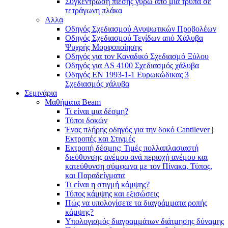
Συγκέντρωση πίεσης γύρω από μια τρύπα σε
τετράγωνη πλάκα
Αλλα
Οδηγός Σχεδιασμού Ανυψωτικών Προβολέων
Οδηγός Σχεδιασμού Τεγίδων από Χάλυβα
Ψυχρής Μορφοποίησης
Οδηγός για τον Καναδικό Σχεδιασμό Ξύλου
Οδηγός για AS 4100 Σχεδιασμός χάλυβα
Οδηγός ΕΝ 1993-1-1 Ευρωκώδικας 3
Σχεδιασμός χάλυβα
Σεμινάρια
Μαθήματα Beam
Τι είναι μια δέσμη?
Τύποι δοκών
Ένας πλήρης οδηγός για την δοκό Cantilever |
Εκτροπές και Στιγμές
Εκτροπή δέσμης: Τιμές πολλαπλασιαστή
διεύθυνσης ανέμου ανά περιοχή ανέμου και
κατεύθυνση σύμφωνα με τον Πίνακα, Τύπος,
και Παραδείγματα
Τι είναι η στιγμή κάμψης?
Τύπος κάμψης και εξισώσεις
Πώς να υπολογίσετε τα διαγράμματα ροπής
κάμψης?
Υπολογισμός διαγραμμάτων διάτμησης δύναμης