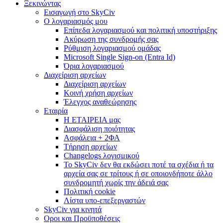
Ξεκινώντας
Εισαγωγή στο SkyCiv
Ο λογαριασμός μου
Επίπεδα λογαριασμού και πολιτική υποστήριξης
Ακύρωση της συνδρομής σας
Ρύθμιση λογαριασμού ομάδας
Microsoft Single Sign-on (Entra Id)
Όρια λογαριασμού
Διαχείριση αρχείων
Διαχείριση αρχείων
Κοινή χρήση αρχείων
Έλεγχος αναθεώρησης
Εταιρία
Η ΕΤΑΙΡΕΙΑ μας
Διασφάλιση ποιότητας
Ασφάλεια + 2ΦΑ
Τήρηση αρχείων
Changelogs λογισμικού
Το SkyCiv δεν θα εκδώσει ποτέ τα σχέδια ή τα
αρχεία σας σε τρίτους ή σε οποιονδήποτε άλλο
συνδρομητή χωρίς την άδειά σας
Πολιτική cookie
Λίστα υπο-επεξεργαστών
SkyCiv για κινητά
Οροι και Προϋποθέσεις