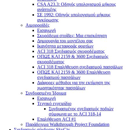
CSA A23.3: Οδηγός υπολογισμού μήκους
ανάπτυξης
ΣΕ 1992: Οδηγός υπολογισμού μήκους
αγκύρωσης
Αιμορροϊδές
Εισαγωγή
Σκυρόδεμα στοίβες: Μια επισκόπηση
Δημιουργία του μοντέλου σας
Ικανότητα μεταφοράς φορτίων
ACI 318 Σχεδιασμός σκυροδέματος
ΟΠΩΣ ΚΑΙ 2159 & 3600 Σχεδιασμός
σκυροδέματος
ACI 318 Επαλήθευση σχεδιασμού πασσάλων
ΟΠΩΣ ΚΑΙ 2159 & 3600 Επαλήθευση
σχεδιασμού πασσάλων
Διάφορες μέθοδοι για την εκτίμηση της
χωρητικότητας πασσάλων
Συνδυασμένο Ίδρυμα
Εισαγωγή
Τεχνικό εγχειρίδιο
Συνδυασμένος σχεδιασμός ποδιών
σύμφωνα με το ACI 318-14
Επαλήθευση ACI #1
Παράδειγμα Walkthrough Project Foundation
Σχεδιασμός σύνδεσης SkyCiv