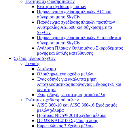
Ενότητα σχεδίασης πιάτων
Ενότητα σχεδίασης πιάτων
Παράδειγμα σχεδίασης πλακών ACI και
σύγκριση με το SkyCiv
Παράδειγμα σχεδίασης πλακών προτύπων
Αυστραλίας AS3600 και σύγκριση με το
SkyCiv
Παράδειγμα σχεδίασης πλακών Eurocode και
σύγκριση με το SkyCiv
Ανάλυση Πλακών Οπλισμένου Σκυροδέματος
μονής και διπλής κατεύθυνσης
Σχέδιο μέλους SkyCiv
Γενικός
Αυτόνομο
Ολοκληρωμένο σχέδιο μελών
Ένας οδηγός για ακάλυπτα μήκη,
Αποτελεσματικός παράγοντας μήκους (κ), και
λεπτότητα
Ένας οδηγός για μη πρισματικά μέλη
Ενότητες σχεδιασμού μελών
AISC 360-10 και AISC 360-16 Σχεδιασμός
μελών χάλυβα
Πρότυπα NDS® 2018 Σχέδιο μέλους
ΟΠΩΣ ΚΑΙ 4100 Σχέδιο μέλους
Ευρωκώδικας 3 Σχέδιο μέλους