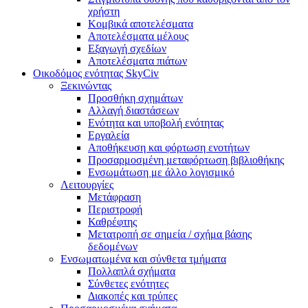
χρήστη
Κομβικά αποτελέσματα
Αποτελέσματα μέλους
Εξαγωγή σχεδίων
Αποτελέσματα πιάτων
Οικοδόμος ενότητας SkyCiv
Ξεκινώντας
Προσθήκη σχημάτων
Αλλαγή διαστάσεων
Ενότητα και υποβολή ενότητας
Εργαλεία
Αποθήκευση και φόρτωση ενοτήτων
Προσαρμοσμένη μεταφόρτωση βιβλιοθήκης
Ενσωμάτωση με άλλο λογισμικό
Λειτουργίες
Μετάφραση
Περιστροφή
Καθρέφτης
Μετατροπή σε σημεία / σχήμα βάσης
δεδομένων
Ενσωματωμένα και σύνθετα τμήματα
Πολλαπλά σχήματα
Σύνθετες ενότητες
Διακοπές και τρύπες