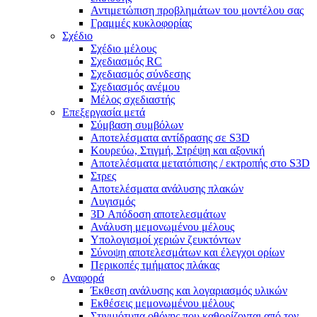
Αντιμετώπιση προβλημάτων του μοντέλου σας
Γραμμές κυκλοφορίας
Σχέδιο
Σχέδιο μέλους
Σχεδιασμός RC
Σχεδιασμός σύνδεσης
Σχεδιασμός ανέμου
Μέλος σχεδιαστής
Επεξεργασία μετά
Σύμβαση συμβόλων
Αποτελέσματα αντίδρασης σε S3D
Κουρεύω, Στιγμή, Στρέψη και αξονική
Αποτελέσματα μετατόπισης / εκτροπής στο S3D
Στρες
Αποτελέσματα ανάλυσης πλακών
Λυγισμός
3D Απόδοση αποτελεσμάτων
Ανάλυση μεμονωμένου μέλους
Υπολογισμοί χεριών ζευκτόντων
Σύνοψη αποτελεσμάτων και έλεγχοι ορίων
Περικοπές τμήματος πλάκας
Αναφορά
Έκθεση ανάλυσης και λογαριασμός υλικών
Εκθέσεις μεμονωμένου μέλους
Στιγμιότυπα οθόνης που καθορίζονται από τον