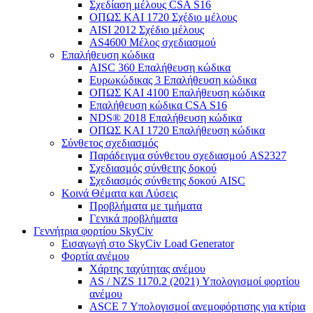
Σχεδίαση μέλους CSA S16
ΟΠΩΣ ΚΑΙ 1720 Σχέδιο μέλους
AISI 2012 Σχέδιο μέλους
AS4600 Μέλος σχεδιασμού
Επαλήθευση κώδικα
AISC 360 Επαλήθευση κώδικα
Ευρωκώδικας 3 Επαλήθευση κώδικα
ΟΠΩΣ ΚΑΙ 4100 Επαλήθευση κώδικα
Επαλήθευση κώδικα CSA S16
NDS® 2018 Επαλήθευση κώδικα
ΟΠΩΣ ΚΑΙ 1720 Επαλήθευση κώδικα
Σύνθετος σχεδιασμός
Παράδειγμα σύνθετου σχεδιασμού AS2327
Σχεδιασμός σύνθετης δοκού
Σχεδιασμός σύνθετης δοκού AISC
Κοινά Θέματα και Λύσεις
Προβλήματα με τμήματα
Γενικά προβλήματα
Γεννήτρια φορτίου SkyCiv
Εισαγωγή στο SkyCiv Load Generator
Φορτία ανέμου
Χάρτης ταχύτητας ανέμου
AS / NZS 1170.2 (2021) Υπολογισμοί φορτίου
ανέμου
ASCE 7 Υπολογισμοί ανεμοφόρτισης για κτίρια