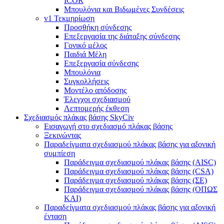
ICOR
Μπουλόνια και Βιδωμένες Συνδέσεις
v1 Τεκμηρίωση
Προσθήκη σύνδεσης
Επεξεργασία της διάταξης σύνδεσης
Γονικό μέλος
Παιδιά Μέλη
Επεξεργασία σύνδεσης
Μπουλόνια
Συγκολλήσεις
Μοντέλο απόδοσης
Έλεγχοι σχεδιασμού
Λεπτομερής έκθεση
Σχεδιασμός πλάκας βάσης SkyCiv
Εισαγωγή στο σχεδιασμό πλάκας βάσης
Ξεκινώντας
Παραδείγματα σχεδιασμού πλάκας βάσης για αξονική
συμπίεση
Παράδειγμα σχεδιασμού πλάκας βάσης (AISC)
Παράδειγμα σχεδιασμού πλάκας βάσης (CSA)
Παράδειγμα σχεδιασμού πλάκας βάσης (ΣΕ)
Παράδειγμα σχεδιασμού πλάκας βάσης (ΟΠΩΣ
ΚΑΙ)
Παραδείγματα σχεδιασμού πλάκας βάσης για αξονική
ένταση