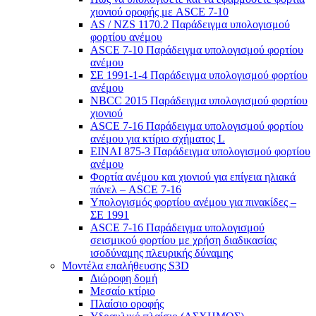
χιονιού οροφής με ASCE 7-10
AS / NZS 1170.2 Παράδειγμα υπολογισμού
φορτίου ανέμου
ASCE 7-10 Παράδειγμα υπολογισμού φορτίου
ανέμου
ΣΕ 1991-1-4 Παράδειγμα υπολογισμού φορτίου
ανέμου
NBCC 2015 Παράδειγμα υπολογισμού φορτίου
χιονιού
ASCE 7-16 Παράδειγμα υπολογισμού φορτίου
ανέμου για κτίριο σχήματος L
ΕΙΝΑΙ 875-3 Παράδειγμα υπολογισμού φορτίου
ανέμου
Φορτία ανέμου και χιονιού για επίγεια ηλιακά
πάνελ – ASCE 7-16
Υπολογισμός φορτίου ανέμου για πινακίδες –
ΣΕ 1991
ASCE 7-16 Παράδειγμα υπολογισμού
σεισμικού φορτίου με χρήση διαδικασίας
ισοδύναμης πλευρικής δύναμης
Μοντέλα επαλήθευσης S3D
Διώροφη δομή
Μεσαίο κτίριο
Πλαίσιο οροφής