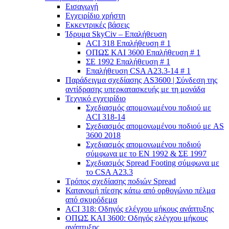
Εισαγωγή
Εγχειρίδιο χρήστη
Εκκεντρικές βάσεις
Ίδρυμα SkyCiv – Επαλήθευση
ACI 318 Επαλήθευση # 1
ΟΠΩΣ ΚΑΙ 3600 Επαλήθευση # 1
ΣΕ 1992 Επαλήθευση # 1
Επαλήθευση CSA A23.3-14 # 1
Παράδειγμα σχεδίασης AS3600 | Σύνδεση της
αντίδρασης υπερκατασκευής με τη μονάδα
Τεχνικό εγχειρίδιο
Σχεδιασμός απομονωμένου ποδιού με
ACI 318-14
Σχεδιασμός απομονωμένου ποδιού με AS
3600 2018
Σχεδιασμός απομονωμένου ποδιού
σύμφωνα με το ΕΝ 1992 & ΣΕ 1997
Σχεδιασμός Spread Footing σύμφωνα με
το CSA A23.3
Τρόπος σχεδίασης ποδιών Spread
Κατανομή πίεσης κάτω από ορθογώνιο πέλμα
από σκυρόδεμα
ACI 318: Οδηγός ελέγχου μήκους ανάπτυξης
ΟΠΩΣ ΚΑΙ 3600: Οδηγός ελέγχου μήκους
ανάπτυξης