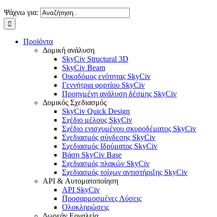
Ψάχνω για:
Προϊόντα
Δομική ανάλυση
SkyCiv Structural 3D
SkyCiv Beam
Οικοδόμος ενότητας SkyCiv
Γεννήτρια φορτίου SkyCiv
Προηγμένη ανάλυση δέσμης SkyCiv
Δομικός Σχεδιασμός
SkyCiv Quick Design
Σχέδιο μέλους SkyCiv
Σχέδιο ενισχυμένου σκυροδέματος SkyCiv
Σχεδιασμός σύνδεσης SkyCiv
Σχεδιασμός Ιδρύματος SkyCiv
Βάση SkyCiv Base
Σχεδιασμός πλακών SkyCiv
Σχεδιασμός τοίχων αντιστήριξης SkyCiv
API & Αυτοματοποίηση
API SkyCiv
Προσαρμοσμένες Λύσεις
Ολοκληρώσεις
Δωρεάν Εργαλεία