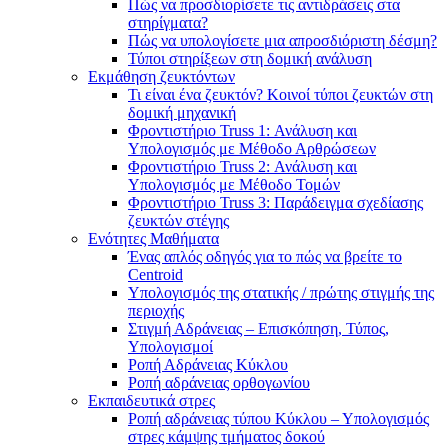
Πώς να προσδιορίσετε τις αντιδράσεις στα
στηρίγματα?
Πώς να υπολογίσετε μια απροσδιόριστη δέσμη?
Τύποι στηρίξεων στη δομική ανάλυση
Εκμάθηση ζευκτόντων
Τι είναι ένα ζευκτόν? Κοινοί τύποι ζευκτών στη
δομική μηχανική
Φροντιστήριο Truss 1: Ανάλυση και
Υπολογισμός με Μέθοδο Αρθρώσεων
Φροντιστήριο Truss 2: Ανάλυση και
Υπολογισμός με Μέθοδο Τομών
Φροντιστήριο Truss 3: Παράδειγμα σχεδίασης
ζευκτών στέγης
Ενότητες Μαθήματα
Ένας απλός οδηγός για το πώς να βρείτε το
Centroid
Υπολογισμός της στατικής / πρώτης στιγμής της
περιοχής
Στιγμή Αδράνειας – Επισκόπηση, Τύπος,
Υπολογισμοί
Ροπή Αδράνειας Κύκλου
Ροπή αδράνειας ορθογωνίου
Εκπαιδευτικά στρες
Ροπή αδράνειας τύπου Κύκλου – Υπολογισμός
στρες κάμψης τμήματος δοκού