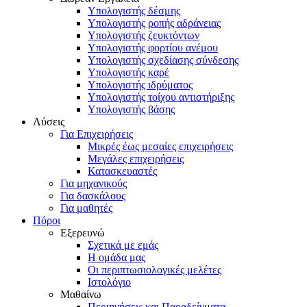
Υπολογιστής δέσμης
Υπολογιστής ροπής αδράνειας
Υπολογιστής ζευκτόντων
Υπολογιστής φορτίου ανέμου
Υπολογιστής σχεδίασης σύνδεσης
Υπολογιστής καρέ
Υπολογιστής ιδρύματος
Υπολογιστής τοίχου αντιστήριξης
Υπολογιστής βάσης
Λύσεις
Για Επιχειρήσεις
Μικρές έως μεσαίες επιχειρήσεις
Μεγάλες επιχειρήσεις
Κατασκευαστές
Για μηχανικούς
Για δασκάλους
Για μαθητές
Πόροι
Εξερευνώ
Σχετικά με εμάς
Η ομάδα μας
Οι περιπτωσιολογικές μελέτες
Ιστολόγιο
Μαθαίνω
Περιηγήσεις και Παραδείγματα