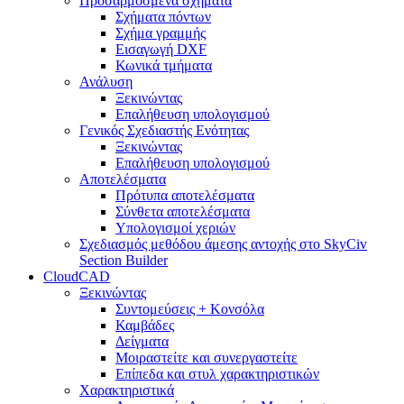
Προσαρμοσμένα σχήματα
Σχήματα πόντων
Σχήμα γραμμής
Εισαγωγή DXF
Κωνικά τμήματα
Ανάλυση
Ξεκινώντας
Επαλήθευση υπολογισμού
Γενικός Σχεδιαστής Ενότητας
Ξεκινώντας
Επαλήθευση υπολογισμού
Αποτελέσματα
Πρότυπα αποτελέσματα
Σύνθετα αποτελέσματα
Υπολογισμοί χεριών
Σχεδιασμός μεθόδου άμεσης αντοχής στο SkyCiv
Section Builder
CloudCAD
Ξεκινώντας
Συντομεύσεις + Κονσόλα
Καμβάδες
Δείγματα
Μοιραστείτε και συνεργαστείτε
Επίπεδα και στυλ χαρακτηριστικών
Χαρακτηριστικά