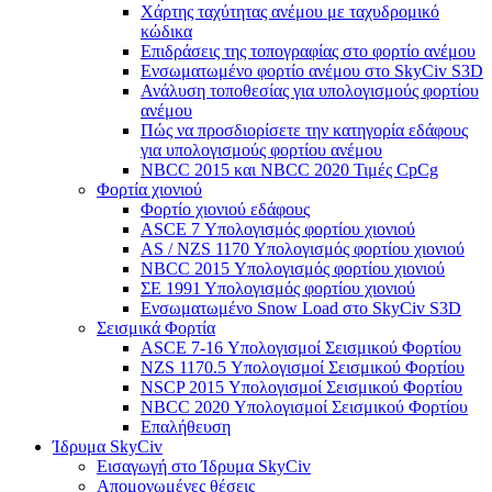
Χάρτης ταχύτητας ανέμου με ταχυδρομικό
κώδικα
Επιδράσεις της τοπογραφίας στο φορτίο ανέμου
Ενσωματωμένο φορτίο ανέμου στο SkyCiv S3D
Ανάλυση τοποθεσίας για υπολογισμούς φορτίου
ανέμου
Πώς να προσδιορίσετε την κατηγορία εδάφους
για υπολογισμούς φορτίου ανέμου
NBCC 2015 και NBCC 2020 Τιμές CpCg
Φορτία χιονιού
Φορτίο χιονιού εδάφους
ASCE 7 Υπολογισμός φορτίου χιονιού
AS / NZS 1170 Υπολογισμός φορτίου χιονιού
NBCC 2015 Υπολογισμός φορτίου χιονιού
ΣΕ 1991 Υπολογισμός φορτίου χιονιού
Ενσωματωμένο Snow Load στο SkyCiv S3D
Σεισμικά Φορτία
ASCE 7-16 Υπολογισμοί Σεισμικού Φορτίου
NZS 1170.5 Υπολογισμοί Σεισμικού Φορτίου
NSCP 2015 Υπολογισμοί Σεισμικού Φορτίου
NBCC 2020 Υπολογισμοί Σεισμικού Φορτίου
Επαλήθευση
Ίδρυμα SkyCiv
Εισαγωγή στο Ίδρυμα SkyCiv
Απομονωμένες θέσεις