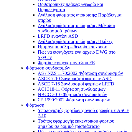
Ορθοτροπικές πλάκες: Θεωρία και
Παραδείγματα
Ανάλυση φάσματος απόκρισης: Παράδειγμα
κτιρίου
Ανάλυση φάσματος απόκρισης: Μέθοδοι
συνδυασμού τρόπων
LRFD εναντίον ASD
Ανάλυση φάσματος απόκρισης: Πλάκες
Ημιμόνιμα μέλη – θεωρία και χρήση
Πώς να εισαγάγετε ένα αρχείο DWG στο
SkyCiv
Φορτία περιοχής μοντέλου FE
Φόρτωση συνδυασμών
AS / NZS 1170:2002 Φόρτωση συνδυασμών
ASCE 7-10 Συνδυασμοί φορτίων ASD
ASCE 7-16 Συνδυασμοί φορτίων LRFD
ACI 318-11 Φόρτωση συνδυασμών
NBCC 2010 Φόρτωση συνδυασμών
ΣΕ 1990:2002 Φόρτωση συνδυασμών
Φόρτωση
Υπολογισμός φορτίων χιονιού οροφής με ASCE
7-10
Τρόπος εφαρμογής εκκεντρικού φορτίου
σημείου σε δομικό τρισδιάστατο
Πώς να υπολογίσετε και να εφαρμόσετε φορτία