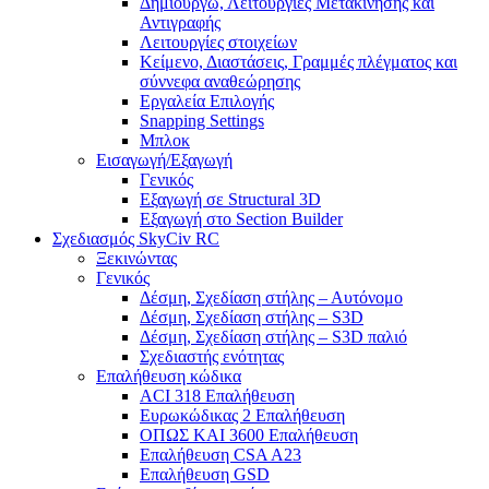
Δημιουργώ, Λειτουργίες Μετακίνησης και
Αντιγραφής
Λειτουργίες στοιχείων
Κείμενο, Διαστάσεις, Γραμμές πλέγματος και
σύννεφα αναθεώρησης
Εργαλεία Επιλογής
Snapping Settings
Μπλοκ
Εισαγωγή/Εξαγωγή
Γενικός
Εξαγωγή σε Structural 3D
Εξαγωγή στο Section Builder
Σχεδιασμός SkyCiv RC
Ξεκινώντας
Γενικός
Δέσμη, Σχεδίαση στήλης – Αυτόνομο
Δέσμη, Σχεδίαση στήλης – S3D
Δέσμη, Σχεδίαση στήλης – S3D παλιό
Σχεδιαστής ενότητας
Επαλήθευση κώδικα
ACI 318 Επαλήθευση
Ευρωκώδικας 2 Επαλήθευση
ΟΠΩΣ ΚΑΙ 3600 Επαλήθευση
Επαλήθευση CSA A23
Επαλήθευση GSD