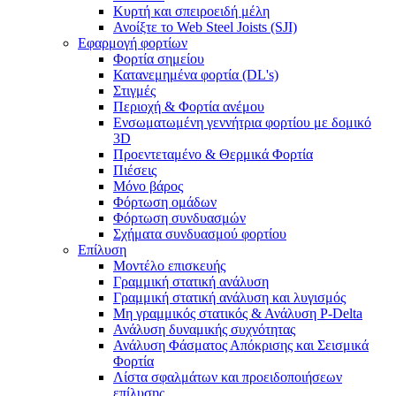
Κυρτή και σπειροειδή μέλη
Ανοίξτε το Web Steel Joists (SJI)
Εφαρμογή φορτίων
Φορτία σημείου
Κατανεμημένα φορτία (DL's)
Στιγμές
Περιοχή & Φορτία ανέμου
Ενσωματωμένη γεννήτρια φορτίου με δομικό
3D
Προεντεταμένο & Θερμικά Φορτία
Πιέσεις
Μόνο βάρος
Φόρτωση ομάδων
Φόρτωση συνδυασμών
Σχήματα συνδυασμού φορτίου
Επίλυση
Μοντέλο επισκευής
Γραμμική στατική ανάλυση
Γραμμική στατική ανάλυση και λυγισμός
Μη γραμμικός στατικός & Ανάλυση P-Delta
Ανάλυση δυναμικής συχνότητας
Ανάλυση Φάσματος Απόκρισης και Σεισμικά
Φορτία
Λίστα σφαλμάτων και προειδοποιήσεων
επίλυσης