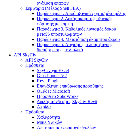
ανάλυση επαφών
Σεμινάρια (Μέλος Shell FEA)
Παράδειγμα 1. Απλό αξονικά φορτισμένο μέλος
Παράδειγμα 2. Δοκός άκαμπτης αξονικής
φόρτισης με κάμψη
Παράδειγμα 3. Καθολικός λυγισμός δοκού
μεταξύ υποστυλωμάτων
Παράδειγμα 4. Μετατόπιση άκαμπτου άκρου
Παράδειγμα 5. Λυγισμός μέλους ψυχρής
διαμόρφωσης με διυλικό
API SkyCiv
API SkyCiv
Πρόσθετα
SkyCiv για Excel
Grasshopper V2
Revit Plugin
Επανάληψη επικύρωσης προσθήκης
Ομάδες Microsoft
Πρόσθετο SolidWorks
Διπλός σύνδεσμος SkyCiv-Revit
Ακρίδα
Πρόσθετα
Χαλαρότητα
Μπιλ Υλικών
Λεπτομερής εφαρμογή σχολίων