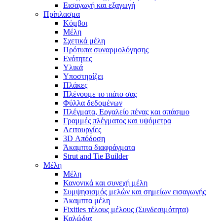
Εισαγωγή και εξαγωγή
Πρίπλασμα
Κόμβοι
Μέλη
Σχετικά μέλη
Πρότυπα συναρμολόγησης
Ενότητες
Υλικά
Υποστηρίζει
Πλάκες
Πλένουμε το πιάτο σας
Φύλλα δεδομένων
Πλέγματα, Εργαλείο πένας και σπάσιμο
Γραμμές πλέγματος και υψόμετρα
Λειτουργίες
3D Απόδοση
Άκαμπτα διαφράγματα
Strut and Tie Builder
Μέλη
Μέλη
Κανονικά και συνεχή μέλη
Συμψηφισμός μελών και σημείων εισαγωγής
Άκαμπτα μέλη
Fixities τέλους μέλους (Συνδεσιμότητα)
Καλώδια