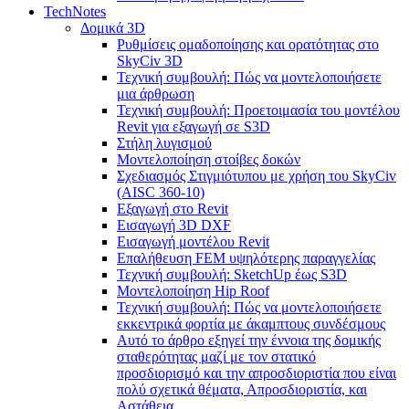
TechNotes
Δομικά 3D
Ρυθμίσεις ομαδοποίησης και ορατότητας στο
SkyCiv 3D
Τεχνική συμβουλή: Πώς να μοντελοποιήσετε
μια άρθρωση
Τεχνική συμβουλή: Προετοιμασία του μοντέλου
Revit για εξαγωγή σε S3D
Στήλη λυγισμού
Μοντελοποίηση στοίβες δοκών
Σχεδιασμός Στιγμιότυπου με χρήση του SkyCiv
(AISC 360-10)
Εξαγωγή στο Revit
Εισαγωγή 3D DXF
Εισαγωγή μοντέλου Revit
Επαλήθευση FEM υψηλότερης παραγγελίας
Τεχνική συμβουλή: SketchUp έως S3D
Μοντελοποίηση Hip Roof
Τεχνική συμβουλή: Πώς να μοντελοποιήσετε
εκκεντρικά φορτία με άκαμπτους συνδέσμους
Αυτό το άρθρο εξηγεί την έννοια της δομικής
σταθερότητας μαζί με τον στατικό
προσδιορισμό και την απροσδιοριστία που είναι
πολύ σχετικά θέματα, Απροσδιοριστία, και
Αστάθεια