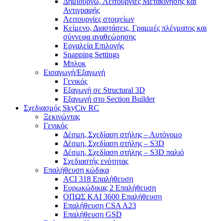
Δημιουργώ, Λειτουργίες Μετακίνησης και
Αντιγραφής
Λειτουργίες στοιχείων
Κείμενο, Διαστάσεις, Γραμμές πλέγματος και
σύννεφα αναθεώρησης
Εργαλεία Επιλογής
Snapping Settings
Μπλοκ
Εισαγωγή/Εξαγωγή
Γενικός
Εξαγωγή σε Structural 3D
Εξαγωγή στο Section Builder
Σχεδιασμός SkyCiv RC
Ξεκινώντας
Γενικός
Δέσμη, Σχεδίαση στήλης – Αυτόνομο
Δέσμη, Σχεδίαση στήλης – S3D
Δέσμη, Σχεδίαση στήλης – S3D παλιό
Σχεδιαστής ενότητας
Επαλήθευση κώδικα
ACI 318 Επαλήθευση
Ευρωκώδικας 2 Επαλήθευση
ΟΠΩΣ ΚΑΙ 3600 Επαλήθευση
Επαλήθευση CSA A23
Επαλήθευση GSD