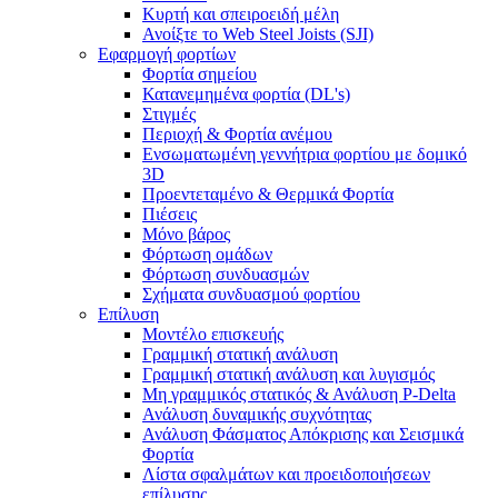
Κυρτή και σπειροειδή μέλη
Ανοίξτε το Web Steel Joists (SJI)
Εφαρμογή φορτίων
Φορτία σημείου
Κατανεμημένα φορτία (DL's)
Στιγμές
Περιοχή & Φορτία ανέμου
Ενσωματωμένη γεννήτρια φορτίου με δομικό
3D
Προεντεταμένο & Θερμικά Φορτία
Πιέσεις
Μόνο βάρος
Φόρτωση ομάδων
Φόρτωση συνδυασμών
Σχήματα συνδυασμού φορτίου
Επίλυση
Μοντέλο επισκευής
Γραμμική στατική ανάλυση
Γραμμική στατική ανάλυση και λυγισμός
Μη γραμμικός στατικός & Ανάλυση P-Delta
Ανάλυση δυναμικής συχνότητας
Ανάλυση Φάσματος Απόκρισης και Σεισμικά
Φορτία
Λίστα σφαλμάτων και προειδοποιήσεων
επίλυσης