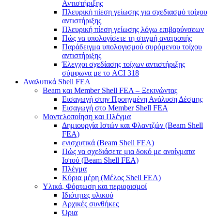
Αντιστήριξης
Πλευρική πίεση γείωσης για σχεδιασμό τοίχου
αντιστήριξης
Πλευρική πίεση γείωσης λόγω επιβαρύνσεων
Πώς να υπολογίσετε τη στιγμή ανατροπής
Παράδειγμα υπολογισμού συρόμενου τοίχου
αντιστήριξης
Έλεγχοι σχεδίασης τοίχων αντιστήριξης
σύμφωνα με το ACI 318
Αναλυτικά Shell FEA
Beam και Member Shell FEA – Ξεκινώντας
Εισαγωγή στην Προηγμένη Ανάλυση Δέσμης
Εισαγωγή στο Member Shell FEA
Μοντελοποίηση και Πλέγμα
Δημιουργία Ιστών και Φλαντζών (Beam Shell
FEA)
ενισχυτικά (Beam Shell FEA)
Πώς να σχεδιάσετε μια δοκό με ανοίγματα
Ιστού (Beam Shell FEA)
Πλέγμα
Κύρια μέρη (Μέλος Shell FEA)
Υλικά, Φόρτωση και περιορισμοί
Ιδιότητες υλικού
Αρχικές συνθήκες
Όρια