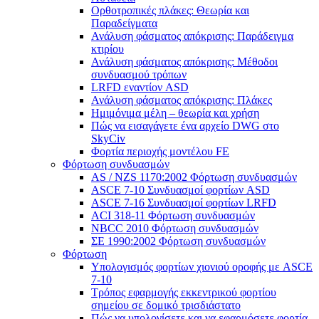
Ορθοτροπικές πλάκες: Θεωρία και
Παραδείγματα
Ανάλυση φάσματος απόκρισης: Παράδειγμα
κτιρίου
Ανάλυση φάσματος απόκρισης: Μέθοδοι
συνδυασμού τρόπων
LRFD εναντίον ASD
Ανάλυση φάσματος απόκρισης: Πλάκες
Ημιμόνιμα μέλη – θεωρία και χρήση
Πώς να εισαγάγετε ένα αρχείο DWG στο
SkyCiv
Φορτία περιοχής μοντέλου FE
Φόρτωση συνδυασμών
AS / NZS 1170:2002 Φόρτωση συνδυασμών
ASCE 7-10 Συνδυασμοί φορτίων ASD
ASCE 7-16 Συνδυασμοί φορτίων LRFD
ACI 318-11 Φόρτωση συνδυασμών
NBCC 2010 Φόρτωση συνδυασμών
ΣΕ 1990:2002 Φόρτωση συνδυασμών
Φόρτωση
Υπολογισμός φορτίων χιονιού οροφής με ASCE
7-10
Τρόπος εφαρμογής εκκεντρικού φορτίου
σημείου σε δομικό τρισδιάστατο
Πώς να υπολογίσετε και να εφαρμόσετε φορτία