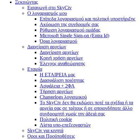
Ξεκινώντας
Εισαγωγή στο SkyCiv
Ο λογαριασμός μου
Επίπεδα λογαριασμού και πολιτική υποστήριξης
Ακύρωση της συνδρομής σας
Ρύθμιση λογαριασμού ομάδας
Microsoft Single Sign-on (Entra Id)
Όρια λογαριασμού
Διαχείριση αρχείων
Διαχείριση αρχείων
Κοινή χρήση αρχείων
Έλεγχος αναθεώρησης
Εταιρία
Η ΕΤΑΙΡΕΙΑ μας
Διασφάλιση ποιότητας
Ασφάλεια + 2ΦΑ
Τήρηση αρχείων
Changelogs λογισμικού
Το SkyCiv δεν θα εκδώσει ποτέ τα σχέδια ή τα
αρχεία σας σε τρίτους ή σε οποιονδήποτε άλλο
συνδρομητή χωρίς την άδειά σας
Πολιτική cookie
Λίστα υπο-επεξεργαστών
SkyCiv για κινητά
Οροι και Προϋποθέσεις