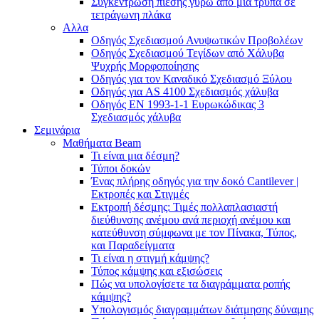
Συγκέντρωση πίεσης γύρω από μια τρύπα σε
τετράγωνη πλάκα
Αλλα
Οδηγός Σχεδιασμού Ανυψωτικών Προβολέων
Οδηγός Σχεδιασμού Τεγίδων από Χάλυβα
Ψυχρής Μορφοποίησης
Οδηγός για τον Καναδικό Σχεδιασμό Ξύλου
Οδηγός για AS 4100 Σχεδιασμός χάλυβα
Οδηγός ΕΝ 1993-1-1 Ευρωκώδικας 3
Σχεδιασμός χάλυβα
Σεμινάρια
Μαθήματα Beam
Τι είναι μια δέσμη?
Τύποι δοκών
Ένας πλήρης οδηγός για την δοκό Cantilever |
Εκτροπές και Στιγμές
Εκτροπή δέσμης: Τιμές πολλαπλασιαστή
διεύθυνσης ανέμου ανά περιοχή ανέμου και
κατεύθυνση σύμφωνα με τον Πίνακα, Τύπος,
και Παραδείγματα
Τι είναι η στιγμή κάμψης?
Τύπος κάμψης και εξισώσεις
Πώς να υπολογίσετε τα διαγράμματα ροπής
κάμψης?
Υπολογισμός διαγραμμάτων διάτμησης δύναμης