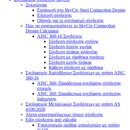
Ξεκινώντας
Εισαγωγή στο SkyCiv Steel Connection Design
Επιλογή σύνδεσης
Οδηγός για το σχεδιασμό σύνδεσης
Πώς να χρησιμοποιήσετε το SkyCiv Connection
Design Calculator
AISC 360-16 Συνδέσεις
Σύνδεση σύνδεσης στήλης
Σύνδεση διπλής γωνίας
Σύνδεση πλάκας φλάντζας
Σύνδεση με νάρθηκα γονάτου
Σύνδεση μονής πλάκας
Κάθετη σύνδεση με νάρθηκα
Σχεδιασμός Χαλύβδινων Συνδέσεων με χρήση AISC
360-16
AISC 360: Παράδειγμα σχεδίασης σύνδεσης
στιγμής
AISC 360: Παράδειγμα σχεδίασης σύνδεσης
διάτμησης
Σχεδιασμός Μεταλλικών Συνδέσεων με χρήση AS
4100:2020
Λίστα υποστηριζόμενων τύπων σύνδεσης
Είδη σύνδεσης από χάλυβα
Υπολογισμός ομάδας μπουλονιών με χρήση