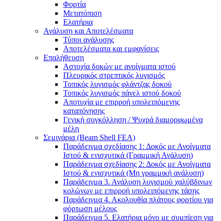
Φορτία
Μετατόπιση
Ελατήρια
Ανάλυση και Αποτελέσματα
Τύποι ανάλυσης
Αποτελέσματα και εμφανίσεις
Επαλήθευση
Αστοχία δοκών με ανοίγματα ιστού
Πλευρικός στρεπτικός λυγισμός
Τοπικός λυγισμός φλάντζας δοκού
Τοπικός λυγισμός πάνελ ιστού δοκού
Αποτυχία με επιρροή υπολειπόμενης
καταπόνησης
Γενική συγκόλληση / Ψυχρά διαμορφωμένα
μέλη
Σεμινάρια (Beam Shell FEA)
Παράδειγμα σχεδίασης 1: Δοκός με Ανοίγματα
Ιστού & ενισχυτικά (Γραμμική Ανάλυση)
Παράδειγμα σχεδίασης 2: Δοκός με Ανοίγματα
Ιστού & ενισχυτικά (Μη γραμμική ανάλυση)
Παράδειγμα 3. Ανάλυση λυγισμού χαλύβδινων
κολώνων με επιρροή υπολειπόμενης τάσης
Παράδειγμα 4. Ακολουθία πλάτους φορτίου για
φόρτωση μέλους
Παράδειγμα 5. Ελατήρια μόνο με συμπίεση για