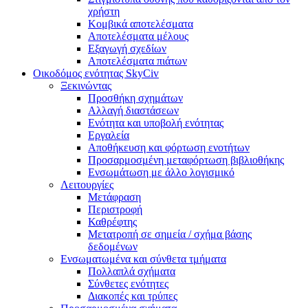
χρήστη
Κομβικά αποτελέσματα
Αποτελέσματα μέλους
Εξαγωγή σχεδίων
Αποτελέσματα πιάτων
Οικοδόμος ενότητας SkyCiv
Ξεκινώντας
Προσθήκη σχημάτων
Αλλαγή διαστάσεων
Ενότητα και υποβολή ενότητας
Εργαλεία
Αποθήκευση και φόρτωση ενοτήτων
Προσαρμοσμένη μεταφόρτωση βιβλιοθήκης
Ενσωμάτωση με άλλο λογισμικό
Λειτουργίες
Μετάφραση
Περιστροφή
Καθρέφτης
Μετατροπή σε σημεία / σχήμα βάσης
δεδομένων
Ενσωματωμένα και σύνθετα τμήματα
Πολλαπλά σχήματα
Σύνθετες ενότητες
Διακοπές και τρύπες