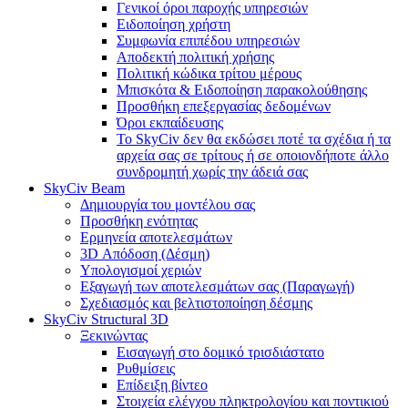
Γενικοί όροι παροχής υπηρεσιών
Ειδοποίηση χρήστη
Συμφωνία επιπέδου υπηρεσιών
Αποδεκτή πολιτική χρήσης
Πολιτική κώδικα τρίτου μέρους
Μπισκότα & Ειδοποίηση παρακολούθησης
Προσθήκη επεξεργασίας δεδομένων
Όροι εκπαίδευσης
Το SkyCiv δεν θα εκδώσει ποτέ τα σχέδια ή τα
αρχεία σας σε τρίτους ή σε οποιονδήποτε άλλο
συνδρομητή χωρίς την άδειά σας
SkyCiv Beam
Δημιουργία του μοντέλου σας
Προσθήκη ενότητας
Ερμηνεία αποτελεσμάτων
3D Απόδοση (Δέσμη)
Υπολογισμοί χεριών
Εξαγωγή των αποτελεσμάτων σας (Παραγωγή)
Σχεδιασμός και βελτιστοποίηση δέσμης
SkyCiv Structural 3D
Ξεκινώντας
Εισαγωγή στο δομικό τρισδιάστατο
Ρυθμίσεις
Επίδειξη βίντεο
Στοιχεία ελέγχου πληκτρολογίου και ποντικιού