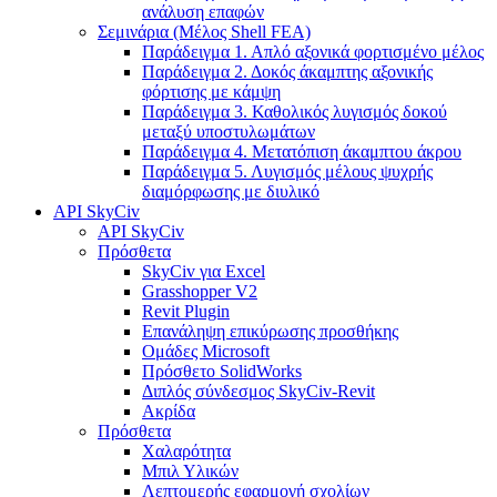
ανάλυση επαφών
Σεμινάρια (Μέλος Shell FEA)
Παράδειγμα 1. Απλό αξονικά φορτισμένο μέλος
Παράδειγμα 2. Δοκός άκαμπτης αξονικής
φόρτισης με κάμψη
Παράδειγμα 3. Καθολικός λυγισμός δοκού
μεταξύ υποστυλωμάτων
Παράδειγμα 4. Μετατόπιση άκαμπτου άκρου
Παράδειγμα 5. Λυγισμός μέλους ψυχρής
διαμόρφωσης με διυλικό
API SkyCiv
API SkyCiv
Πρόσθετα
SkyCiv για Excel
Grasshopper V2
Revit Plugin
Επανάληψη επικύρωσης προσθήκης
Ομάδες Microsoft
Πρόσθετο SolidWorks
Διπλός σύνδεσμος SkyCiv-Revit
Ακρίδα
Πρόσθετα
Χαλαρότητα
Μπιλ Υλικών
Λεπτομερής εφαρμογή σχολίων