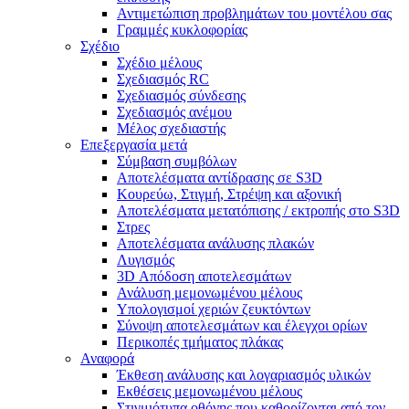
Αντιμετώπιση προβλημάτων του μοντέλου σας
Γραμμές κυκλοφορίας
Σχέδιο
Σχέδιο μέλους
Σχεδιασμός RC
Σχεδιασμός σύνδεσης
Σχεδιασμός ανέμου
Μέλος σχεδιαστής
Επεξεργασία μετά
Σύμβαση συμβόλων
Αποτελέσματα αντίδρασης σε S3D
Κουρεύω, Στιγμή, Στρέψη και αξονική
Αποτελέσματα μετατόπισης / εκτροπής στο S3D
Στρες
Αποτελέσματα ανάλυσης πλακών
Λυγισμός
3D Απόδοση αποτελεσμάτων
Ανάλυση μεμονωμένου μέλους
Υπολογισμοί χεριών ζευκτόντων
Σύνοψη αποτελεσμάτων και έλεγχοι ορίων
Περικοπές τμήματος πλάκας
Αναφορά
Έκθεση ανάλυσης και λογαριασμός υλικών
Εκθέσεις μεμονωμένου μέλους
Στιγμιότυπα οθόνης που καθορίζονται από τον