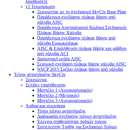
διορθώσετε
v1 Τεκμηρίωση
Ξεκινώντας με το σχεδιασμό SkyCiv Base Plate
Παράδειγμα σχεδίασης πλάκας βάσης από
χάλυβα AISC
Παράδειγμα Αυστραλιανού Κώδικα Σχεδιασμός
Πλάκας Βάσης Χάλυβα
Παράδειγμα σχεδίασης πλάκας βάσης από
χάλυβα Ευρωκώδικας
AISC & Επαλήθευση πλάκας βάσης και ράβδου
από χάλυβα ACI
Διατμητική ωτίδα AISC
Σεισμική σχεδίαση πλάκας βάσης χάλυβα AISC
NSCP 2015 Σχέδιο πλάκας βάσης από χάλυβα
Τείχος αντιστήριξης SkyCiv
Ξεκινώντας
Σελίδες επαλήθευσης
Μοντέλο 1 (Αυτοκρατορικός)
Μοντέλο 2 (Μετρικός)
Μοντέλο 3 (Αυτοκρατορικός)
Άρθρα και σεμινάρια
Τύποι τοίχου αντιστήριξης
Διαδικασία σχεδίασης τοίχων αντιστήριξης
Έλεγχοι σταθερότητας ποδιών τοίχου
Συντελεστής Τριβής για Σχεδιασμό Τοίχων