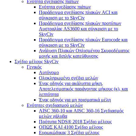
Ενότητα σχεδίασης πιάτων
Ενότητα σχεδίασης πιάτων
Παράδειγμα σχεδίασης πλακών ACI και
σύγκριση με το SkyCiv
Παράδειγμα σχεδίασης πλακών προτύπων
Αυστραλίας AS3600 και σύγκριση με το
SkyCiv
Παράδειγμα σχεδίασης πλακών Eurocode και
σύγκριση με το SkyCiv
Ανάλυση Πλακών Οπλισμένου Σκυροδέματος
μονής και διπλής κατεύθυνσης
Σχέδιο μέλους SkyCiv
Γενικός
Αυτόνομο
Ολοκληρωμένο σχέδιο μελών
Ένας οδηγός για ακάλυπτα μήκη,
Αποτελεσματικός παράγοντας μήκους (κ), και
λεπτότητα
Ένας οδηγός για μη πρισματικά μέλη
Ενότητες σχεδιασμού μελών
AISC 360-10 και AISC 360-16 Σχεδιασμός
μελών χάλυβα
Πρότυπα NDS® 2018 Σχέδιο μέλους
ΟΠΩΣ ΚΑΙ 4100 Σχέδιο μέλους
Ευρωκώδικας 3 Σχέδιο μέλους