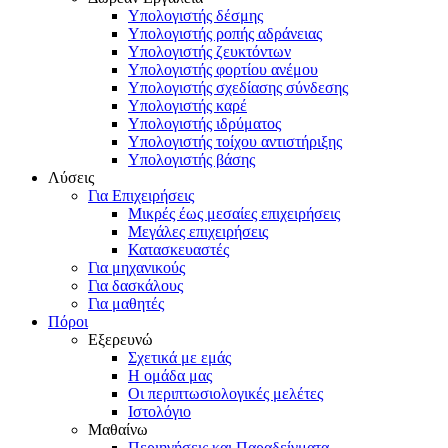
Υπολογιστής δέσμης
Υπολογιστής ροπής αδράνειας
Υπολογιστής ζευκτόντων
Υπολογιστής φορτίου ανέμου
Υπολογιστής σχεδίασης σύνδεσης
Υπολογιστής καρέ
Υπολογιστής ιδρύματος
Υπολογιστής τοίχου αντιστήριξης
Υπολογιστής βάσης
Λύσεις
Για Επιχειρήσεις
Μικρές έως μεσαίες επιχειρήσεις
Μεγάλες επιχειρήσεις
Κατασκευαστές
Για μηχανικούς
Για δασκάλους
Για μαθητές
Πόροι
Εξερευνώ
Σχετικά με εμάς
Η ομάδα μας
Οι περιπτωσιολογικές μελέτες
Ιστολόγιο
Μαθαίνω
Περιηγήσεις και Παραδείγματα