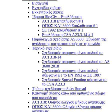
Εισαγωγή
Εγχειρίδιο χρήστη
Εκκεντρικές βάσεις
Ίδρυμα SkyCiv – Επαλήθευση
ACI 318 Επαλήθευση # 1
ΟΠΩΣ ΚΑΙ 3600 Επαλήθευση # 1
ΣΕ 1992 Επαλήθευση # 1
Επαλήθευση CSA A23.3-14 # 1
Παράδειγμα σχεδίασης AS3600 | Σύνδεση της
αντίδρασης υπερκατασκευής με τη μονάδα
Τεχνικό εγχειρίδιο
Σχεδιασμός απομονωμένου ποδιού με
ACI 318-14
Σχεδιασμός απομονωμένου ποδιού με AS
3600 2018
Σχεδιασμός απομονωμένου ποδιού
σύμφωνα με το ΕΝ 1992 & ΣΕ 1997
Σχεδιασμός Spread Footing σύμφωνα με
το CSA A23.3
Τρόπος σχεδίασης ποδιών Spread
Κατανομή πίεσης κάτω από ορθογώνιο πέλμα
από σκυρόδεμα
ACI 318: Οδηγός ελέγχου μήκους ανάπτυξης
ΟΠΩΣ ΚΑΙ 3600: Οδηγός ελέγχου μήκους
ανάπτυξης