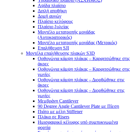
Υδραυλικό πλαίσιο (ΑΣΧΗΜΟΣ)
Αψίδα πλαίσιο
Διπλή αποθήκη
Δομή αυγών
Πλαίσιο κελύφους
Πλαίσιο ξυλείας
Μοντέλο μετατροπής μονάδας
(Αυτοκρατορικός)
Μοντέλο μετατροπής μονάδας (Μετρικός)
Επαλήθευση SJI
Μοντέλα επαλήθευσης πλακών S3D
Ορθογώνια κάμψη πλάκας – Καρφιτσώθηκε στις
άκρες
Ορθογώνια κάμψη πλάκας – Καρφιτσώθηκε στις
γωνίες
Ορθογώνια κάμψη πλάκας – Διορθώθηκε στις
άκρες
Ορθογώνια κάμψη πλάκας – Διορθώθηκε στις
γωνίες
Μεμβράνη Cantilever
90 Degree Angle Cantilever Plate με Πίεση
Πιάτο με μέλη Stiffener
Πλάκα σε Risers
Ημισφαιρικό κέλυφος υπό συμπυκνωμένα
φορτία