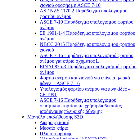
χιονιού οροφής με ASCE 7-10
AS / NZS 1170.2 Παράδειγμα υπολογισμού
φορτίου ανέμου
ASCE 7-10 Παράδειγμα υπολογισμού φορτίου
ανέμου
ΣΕ 1991-1-4 Παράδειγμα υπολογισμού φορτίου
ανέμου
NBCC 2015 Παράδειγμα υπολογισμού φορτίου
χιονιού
ASCE 7-16 Παράδειγμα υπολογισμού φορτίου
ανέμου για κτίριο σχήματος L
ΕΙΝΑΙ 875-3 Παράδειγμα υπολογισμού φορτίου
ανέμου
Φορτία ανέμου και χιονιού για επίγεια ηλιακά
πάνελ – ASCE 7-16
Υπολογισμός φορτίου ανέμου για πινακίδες –
ΣΕ 1991
ASCE 7-16 Παράδειγμα υπολογισμού
σεισμικού φορτίου με χρήση διαδικασίας
ισοδύναμης πλευρικής δύναμης
Μοντέλα επαλήθευσης S3D
Διώροφη δομή
Μεσαίο κτίριο
Πλαίσιο οροφής