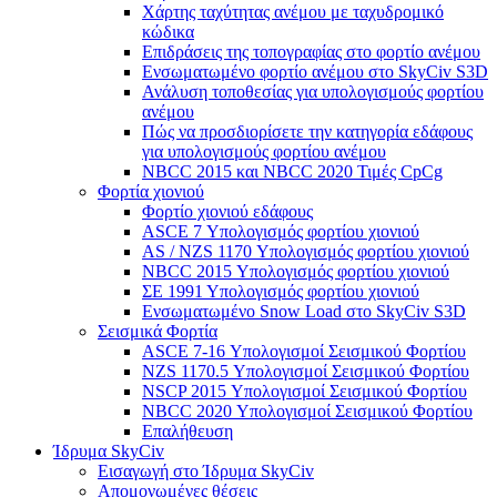
Χάρτης ταχύτητας ανέμου με ταχυδρομικό
κώδικα
Επιδράσεις της τοπογραφίας στο φορτίο ανέμου
Ενσωματωμένο φορτίο ανέμου στο SkyCiv S3D
Ανάλυση τοποθεσίας για υπολογισμούς φορτίου
ανέμου
Πώς να προσδιορίσετε την κατηγορία εδάφους
για υπολογισμούς φορτίου ανέμου
NBCC 2015 και NBCC 2020 Τιμές CpCg
Φορτία χιονιού
Φορτίο χιονιού εδάφους
ASCE 7 Υπολογισμός φορτίου χιονιού
AS / NZS 1170 Υπολογισμός φορτίου χιονιού
NBCC 2015 Υπολογισμός φορτίου χιονιού
ΣΕ 1991 Υπολογισμός φορτίου χιονιού
Ενσωματωμένο Snow Load στο SkyCiv S3D
Σεισμικά Φορτία
ASCE 7-16 Υπολογισμοί Σεισμικού Φορτίου
NZS 1170.5 Υπολογισμοί Σεισμικού Φορτίου
NSCP 2015 Υπολογισμοί Σεισμικού Φορτίου
NBCC 2020 Υπολογισμοί Σεισμικού Φορτίου
Επαλήθευση
Ίδρυμα SkyCiv
Εισαγωγή στο Ίδρυμα SkyCiv
Απομονωμένες θέσεις