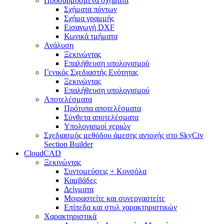
Προσαρμοσμένα σχήματα
Σχήματα πόντων
Σχήμα γραμμής
Εισαγωγή DXF
Κωνικά τμήματα
Ανάλυση
Ξεκινώντας
Επαλήθευση υπολογισμού
Γενικός Σχεδιαστής Ενότητας
Ξεκινώντας
Επαλήθευση υπολογισμού
Αποτελέσματα
Πρότυπα αποτελέσματα
Σύνθετα αποτελέσματα
Υπολογισμοί χεριών
Σχεδιασμός μεθόδου άμεσης αντοχής στο SkyCiv
Section Builder
CloudCAD
Ξεκινώντας
Συντομεύσεις + Κονσόλα
Καμβάδες
Δείγματα
Μοιραστείτε και συνεργαστείτε
Επίπεδα και στυλ χαρακτηριστικών
Χαρακτηριστικά