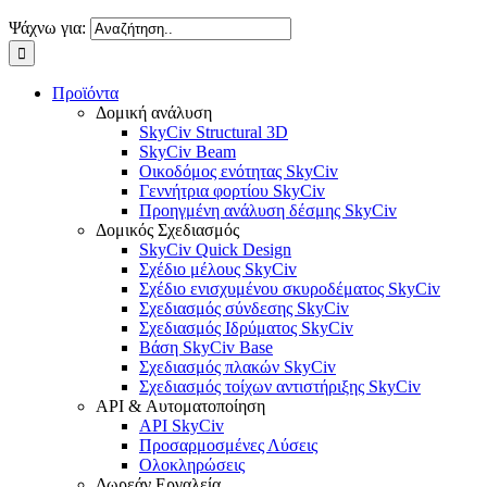
Ψάχνω για:
Προϊόντα
Δομική ανάλυση
SkyCiv Structural 3D
SkyCiv Beam
Οικοδόμος ενότητας SkyCiv
Γεννήτρια φορτίου SkyCiv
Προηγμένη ανάλυση δέσμης SkyCiv
Δομικός Σχεδιασμός
SkyCiv Quick Design
Σχέδιο μέλους SkyCiv
Σχέδιο ενισχυμένου σκυροδέματος SkyCiv
Σχεδιασμός σύνδεσης SkyCiv
Σχεδιασμός Ιδρύματος SkyCiv
Βάση SkyCiv Base
Σχεδιασμός πλακών SkyCiv
Σχεδιασμός τοίχων αντιστήριξης SkyCiv
API & Αυτοματοποίηση
API SkyCiv
Προσαρμοσμένες Λύσεις
Ολοκληρώσεις
Δωρεάν Εργαλεία