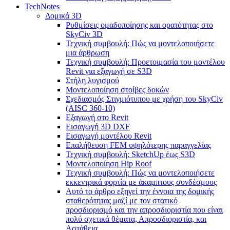
TechNotes
Δομικά 3D
Ρυθμίσεις ομαδοποίησης και ορατότητας στο
SkyCiv 3D
Τεχνική συμβουλή: Πώς να μοντελοποιήσετε
μια άρθρωση
Τεχνική συμβουλή: Προετοιμασία του μοντέλου
Revit για εξαγωγή σε S3D
Στήλη λυγισμού
Μοντελοποίηση στοίβες δοκών
Σχεδιασμός Στιγμιότυπου με χρήση του SkyCiv
(AISC 360-10)
Εξαγωγή στο Revit
Εισαγωγή 3D DXF
Εισαγωγή μοντέλου Revit
Επαλήθευση FEM υψηλότερης παραγγελίας
Τεχνική συμβουλή: SketchUp έως S3D
Μοντελοποίηση Hip Roof
Τεχνική συμβουλή: Πώς να μοντελοποιήσετε
εκκεντρικά φορτία με άκαμπτους συνδέσμους
Αυτό το άρθρο εξηγεί την έννοια της δομικής
σταθερότητας μαζί με τον στατικό
προσδιορισμό και την απροσδιοριστία που είναι
πολύ σχετικά θέματα, Απροσδιοριστία, και
Αστάθεια