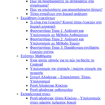
Πώς να προσδιορίσετε τις αντιδράσεις στα
στηρίγματα?
Πώς να υπολογίσετε μια απροσδιόριστη δέσμη?
Τύποι στηρίξεων στη δομική ανάλυση
Εκμάθηση ζευκτόντων
Τι είναι ένα ζευκτόν? Κοινοί τύποι ζευκτών στη
δομική μηχανική
Φροντιστήριο Truss 1: Ανάλυση και
Υπολογισμός με Μέθοδο Αρθρώσεων
Φροντιστήριο Truss 2: Ανάλυση και
Υπολογισμός με Μέθοδο Τομών
Φροντιστήριο Truss 3: Παράδειγμα σχεδίασης
ζευκτών στέγης
Ενότητες Μαθήματα
Ένας απλός οδηγός για το πώς να βρείτε το
Centroid
Υπολογισμός της στατικής / πρώτης στιγμής της
περιοχής
Στιγμή Αδράνειας – Επισκόπηση, Τύπος,
Υπολογισμοί
Ροπή Αδράνειας Κύκλου
Ροπή αδράνειας ορθογωνίου
Εκπαιδευτικά στρες
Ροπή αδράνειας τύπου Κύκλου – Υπολογισμός
στρες κάμψης τμήματος δοκού