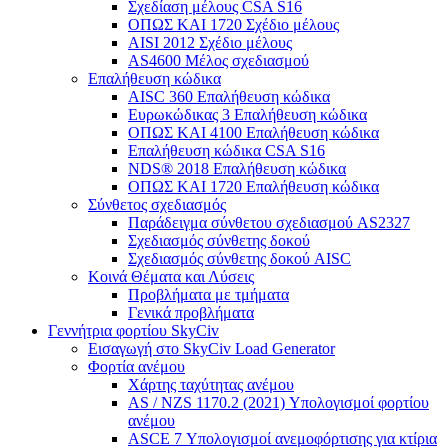
Σχεδίαση μέλους CSA S16
ΟΠΩΣ ΚΑΙ 1720 Σχέδιο μέλους
AISI 2012 Σχέδιο μέλους
AS4600 Μέλος σχεδιασμού
Επαλήθευση κώδικα
AISC 360 Επαλήθευση κώδικα
Ευρωκώδικας 3 Επαλήθευση κώδικα
ΟΠΩΣ ΚΑΙ 4100 Επαλήθευση κώδικα
Επαλήθευση κώδικα CSA S16
NDS® 2018 Επαλήθευση κώδικα
ΟΠΩΣ ΚΑΙ 1720 Επαλήθευση κώδικα
Σύνθετος σχεδιασμός
Παράδειγμα σύνθετου σχεδιασμού AS2327
Σχεδιασμός σύνθετης δοκού
Σχεδιασμός σύνθετης δοκού AISC
Κοινά Θέματα και Λύσεις
Προβλήματα με τμήματα
Γενικά προβλήματα
Γεννήτρια φορτίου SkyCiv
Εισαγωγή στο SkyCiv Load Generator
Φορτία ανέμου
Χάρτης ταχύτητας ανέμου
AS / NZS 1170.2 (2021) Υπολογισμοί φορτίου
ανέμου
ASCE 7 Υπολογισμοί ανεμοφόρτισης για κτίρια