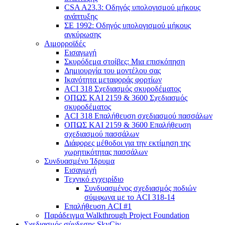
CSA A23.3: Οδηγός υπολογισμού μήκους
ανάπτυξης
ΣΕ 1992: Οδηγός υπολογισμού μήκους
αγκύρωσης
Αιμορροϊδές
Εισαγωγή
Σκυρόδεμα στοίβες: Μια επισκόπηση
Δημιουργία του μοντέλου σας
Ικανότητα μεταφοράς φορτίων
ACI 318 Σχεδιασμός σκυροδέματος
ΟΠΩΣ ΚΑΙ 2159 & 3600 Σχεδιασμός
σκυροδέματος
ACI 318 Επαλήθευση σχεδιασμού πασσάλων
ΟΠΩΣ ΚΑΙ 2159 & 3600 Επαλήθευση
σχεδιασμού πασσάλων
Διάφορες μέθοδοι για την εκτίμηση της
χωρητικότητας πασσάλων
Συνδυασμένο Ίδρυμα
Εισαγωγή
Τεχνικό εγχειρίδιο
Συνδυασμένος σχεδιασμός ποδιών
σύμφωνα με το ACI 318-14
Επαλήθευση ACI #1
Παράδειγμα Walkthrough Project Foundation
Σχεδιασμός σύνδεσης SkyCiv