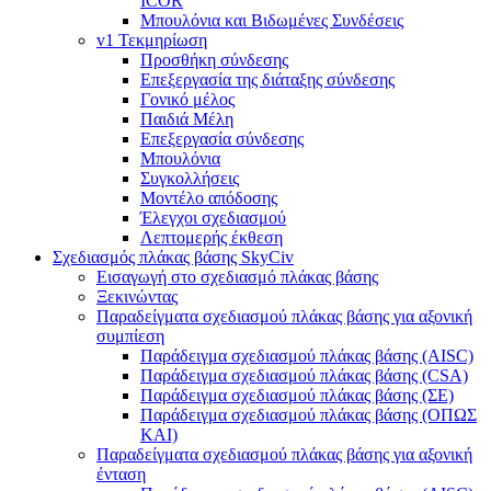
ICOR
Μπουλόνια και Βιδωμένες Συνδέσεις
v1 Τεκμηρίωση
Προσθήκη σύνδεσης
Επεξεργασία της διάταξης σύνδεσης
Γονικό μέλος
Παιδιά Μέλη
Επεξεργασία σύνδεσης
Μπουλόνια
Συγκολλήσεις
Μοντέλο απόδοσης
Έλεγχοι σχεδιασμού
Λεπτομερής έκθεση
Σχεδιασμός πλάκας βάσης SkyCiv
Εισαγωγή στο σχεδιασμό πλάκας βάσης
Ξεκινώντας
Παραδείγματα σχεδιασμού πλάκας βάσης για αξονική
συμπίεση
Παράδειγμα σχεδιασμού πλάκας βάσης (AISC)
Παράδειγμα σχεδιασμού πλάκας βάσης (CSA)
Παράδειγμα σχεδιασμού πλάκας βάσης (ΣΕ)
Παράδειγμα σχεδιασμού πλάκας βάσης (ΟΠΩΣ
ΚΑΙ)
Παραδείγματα σχεδιασμού πλάκας βάσης για αξονική
ένταση