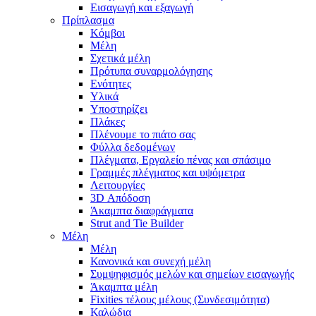
Εισαγωγή και εξαγωγή
Πρίπλασμα
Κόμβοι
Μέλη
Σχετικά μέλη
Πρότυπα συναρμολόγησης
Ενότητες
Υλικά
Υποστηρίζει
Πλάκες
Πλένουμε το πιάτο σας
Φύλλα δεδομένων
Πλέγματα, Εργαλείο πένας και σπάσιμο
Γραμμές πλέγματος και υψόμετρα
Λειτουργίες
3D Απόδοση
Άκαμπτα διαφράγματα
Strut and Tie Builder
Μέλη
Μέλη
Κανονικά και συνεχή μέλη
Συμψηφισμός μελών και σημείων εισαγωγής
Άκαμπτα μέλη
Fixities τέλους μέλους (Συνδεσιμότητα)
Καλώδια