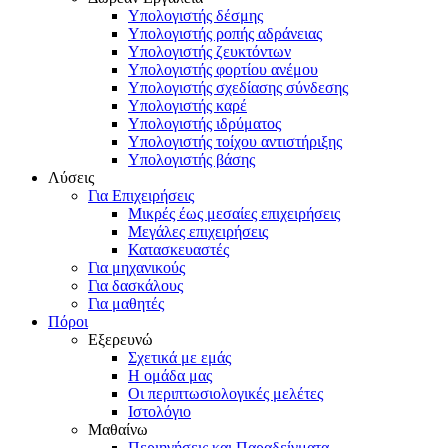
Υπολογιστής δέσμης
Υπολογιστής ροπής αδράνειας
Υπολογιστής ζευκτόντων
Υπολογιστής φορτίου ανέμου
Υπολογιστής σχεδίασης σύνδεσης
Υπολογιστής καρέ
Υπολογιστής ιδρύματος
Υπολογιστής τοίχου αντιστήριξης
Υπολογιστής βάσης
Λύσεις
Για Επιχειρήσεις
Μικρές έως μεσαίες επιχειρήσεις
Μεγάλες επιχειρήσεις
Κατασκευαστές
Για μηχανικούς
Για δασκάλους
Για μαθητές
Πόροι
Εξερευνώ
Σχετικά με εμάς
Η ομάδα μας
Οι περιπτωσιολογικές μελέτες
Ιστολόγιο
Μαθαίνω
Περιηγήσεις και Παραδείγματα