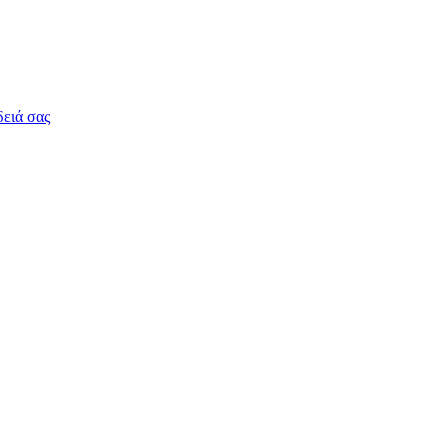
δειά σας