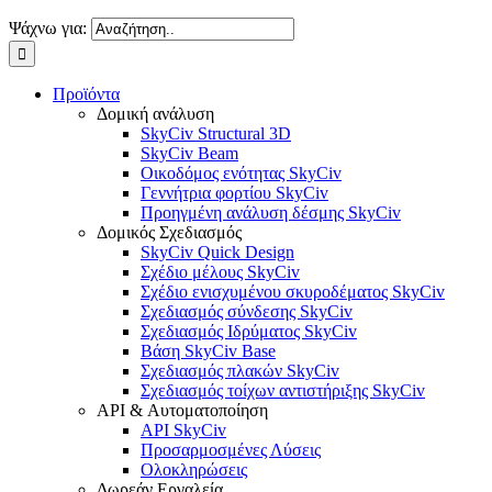
Ψάχνω για:
Προϊόντα
Δομική ανάλυση
SkyCiv Structural 3D
SkyCiv Beam
Οικοδόμος ενότητας SkyCiv
Γεννήτρια φορτίου SkyCiv
Προηγμένη ανάλυση δέσμης SkyCiv
Δομικός Σχεδιασμός
SkyCiv Quick Design
Σχέδιο μέλους SkyCiv
Σχέδιο ενισχυμένου σκυροδέματος SkyCiv
Σχεδιασμός σύνδεσης SkyCiv
Σχεδιασμός Ιδρύματος SkyCiv
Βάση SkyCiv Base
Σχεδιασμός πλακών SkyCiv
Σχεδιασμός τοίχων αντιστήριξης SkyCiv
API & Αυτοματοποίηση
API SkyCiv
Προσαρμοσμένες Λύσεις
Ολοκληρώσεις
Δωρεάν Εργαλεία