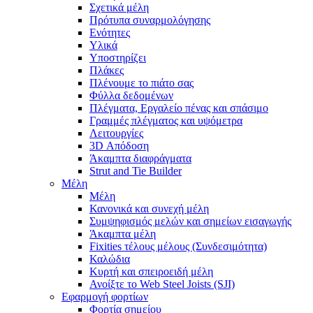
Σχετικά μέλη
Πρότυπα συναρμολόγησης
Ενότητες
Υλικά
Υποστηρίζει
Πλάκες
Πλένουμε το πιάτο σας
Φύλλα δεδομένων
Πλέγματα, Εργαλείο πένας και σπάσιμο
Γραμμές πλέγματος και υψόμετρα
Λειτουργίες
3D Απόδοση
Άκαμπτα διαφράγματα
Strut and Tie Builder
Μέλη
Μέλη
Κανονικά και συνεχή μέλη
Συμψηφισμός μελών και σημείων εισαγωγής
Άκαμπτα μέλη
Fixities τέλους μέλους (Συνδεσιμότητα)
Καλώδια
Κυρτή και σπειροειδή μέλη
Ανοίξτε το Web Steel Joists (SJI)
Εφαρμογή φορτίων
Φορτία σημείου