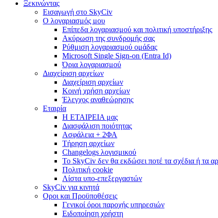
Ξεκινώντας
Εισαγωγή στο SkyCiv
Ο λογαριασμός μου
Επίπεδα λογαριασμού και πολιτική υποστήριξης
Ακύρωση της συνδρομής σας
Ρύθμιση λογαριασμού ομάδας
Microsoft Single Sign-on (Entra Id)
Όρια λογαριασμού
Διαχείριση αρχείων
Διαχείριση αρχείων
Κοινή χρήση αρχείων
Έλεγχος αναθεώρησης
Εταιρία
Η ΕΤΑΙΡΕΙΑ μας
Διασφάλιση ποιότητας
Ασφάλεια + 2ΦΑ
Τήρηση αρχείων
Changelogs λογισμικού
Το SkyCiv δεν θα εκδώσει ποτέ τα σχέδια ή τα α
Πολιτική cookie
Λίστα υπο-επεξεργαστών
SkyCiv για κινητά
Οροι και Προϋποθέσεις
Γενικοί όροι παροχής υπηρεσιών
Ειδοποίηση χρήστη