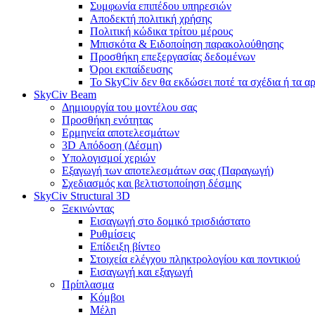
Συμφωνία επιπέδου υπηρεσιών
Αποδεκτή πολιτική χρήσης
Πολιτική κώδικα τρίτου μέρους
Μπισκότα & Ειδοποίηση παρακολούθησης
Προσθήκη επεξεργασίας δεδομένων
Όροι εκπαίδευσης
Το SkyCiv δεν θα εκδώσει ποτέ τα σχέδια ή τα α
SkyCiv Beam
Δημιουργία του μοντέλου σας
Προσθήκη ενότητας
Ερμηνεία αποτελεσμάτων
3D Απόδοση (Δέσμη)
Υπολογισμοί χεριών
Εξαγωγή των αποτελεσμάτων σας (Παραγωγή)
Σχεδιασμός και βελτιστοποίηση δέσμης
SkyCiv Structural 3D
Ξεκινώντας
Εισαγωγή στο δομικό τρισδιάστατο
Ρυθμίσεις
Επίδειξη βίντεο
Στοιχεία ελέγχου πληκτρολογίου και ποντικιού
Εισαγωγή και εξαγωγή
Πρίπλασμα
Κόμβοι
Μέλη