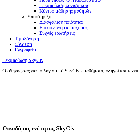
Τεκμηρίωση λογισμικού
Κέντρο μάθησης μαθητών
Υποστήριξη
Διασφάλιση ποιότητας
Επικοινωνήστε μαζί μας
Συχνές ερωτήσεις
Τιμολόγηση
Σύνδεση
Εγγραφείτε
Τεκμηρίωση SkyCiv
Ο οδηγός σας για το λογισμικό SkyCiv - μαθήματα, οδηγοί και τεχν
Οικοδόμος ενότητας SkyCiv