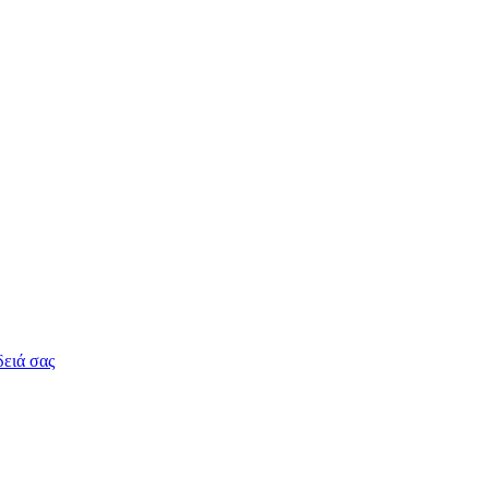
δειά σας