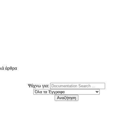
ικά άρθρα
Ψάχνω για: