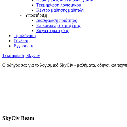
Τεκμηρίωση λογισμικού
Κέντρο μάθησης μαθητών
Υποστήριξη
Διασφάλιση ποιότητας
Επικοινωνήστε μαζί μας
Συχνές ερωτήσεις
Τιμολόγηση
Σύνδεση
Εγγραφείτε
Τεκμηρίωση SkyCiv
Ο οδηγός σας για το λογισμικό SkyCiv - μαθήματα, οδηγοί και τεχν
SkyCiv Beam