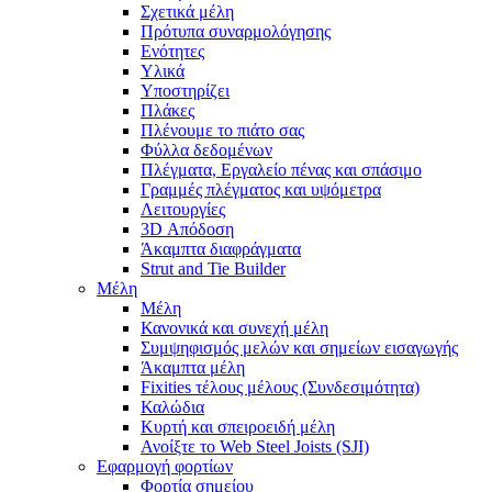
Σχετικά μέλη
Πρότυπα συναρμολόγησης
Ενότητες
Υλικά
Υποστηρίζει
Πλάκες
Πλένουμε το πιάτο σας
Φύλλα δεδομένων
Πλέγματα, Εργαλείο πένας και σπάσιμο
Γραμμές πλέγματος και υψόμετρα
Λειτουργίες
3D Απόδοση
Άκαμπτα διαφράγματα
Strut and Tie Builder
Μέλη
Μέλη
Κανονικά και συνεχή μέλη
Συμψηφισμός μελών και σημείων εισαγωγής
Άκαμπτα μέλη
Fixities τέλους μέλους (Συνδεσιμότητα)
Καλώδια
Κυρτή και σπειροειδή μέλη
Ανοίξτε το Web Steel Joists (SJI)
Εφαρμογή φορτίων
Φορτία σημείου