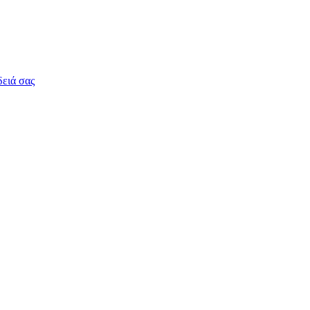
δειά σας