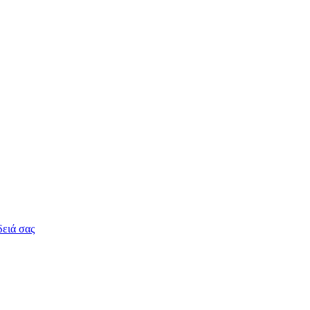
δειά σας