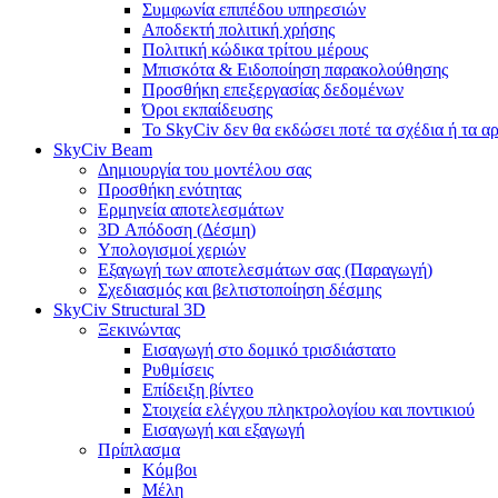
Συμφωνία επιπέδου υπηρεσιών
Αποδεκτή πολιτική χρήσης
Πολιτική κώδικα τρίτου μέρους
Μπισκότα & Ειδοποίηση παρακολούθησης
Προσθήκη επεξεργασίας δεδομένων
Όροι εκπαίδευσης
Το SkyCiv δεν θα εκδώσει ποτέ τα σχέδια ή τα α
SkyCiv Beam
Δημιουργία του μοντέλου σας
Προσθήκη ενότητας
Ερμηνεία αποτελεσμάτων
3D Απόδοση (Δέσμη)
Υπολογισμοί χεριών
Εξαγωγή των αποτελεσμάτων σας (Παραγωγή)
Σχεδιασμός και βελτιστοποίηση δέσμης
SkyCiv Structural 3D
Ξεκινώντας
Εισαγωγή στο δομικό τρισδιάστατο
Ρυθμίσεις
Επίδειξη βίντεο
Στοιχεία ελέγχου πληκτρολογίου και ποντικιού
Εισαγωγή και εξαγωγή
Πρίπλασμα
Κόμβοι
Μέλη