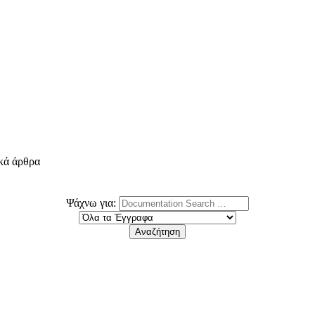
ικά άρθρα
Ψάχνω για: