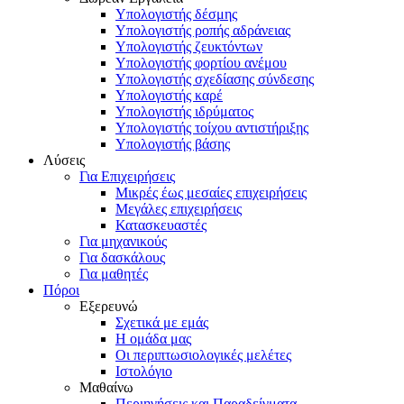
Υπολογιστής δέσμης
Υπολογιστής ροπής αδράνειας
Υπολογιστής ζευκτόντων
Υπολογιστής φορτίου ανέμου
Υπολογιστής σχεδίασης σύνδεσης
Υπολογιστής καρέ
Υπολογιστής ιδρύματος
Υπολογιστής τοίχου αντιστήριξης
Υπολογιστής βάσης
Λύσεις
Για Επιχειρήσεις
Μικρές έως μεσαίες επιχειρήσεις
Μεγάλες επιχειρήσεις
Κατασκευαστές
Για μηχανικούς
Για δασκάλους
Για μαθητές
Πόροι
Εξερευνώ
Σχετικά με εμάς
Η ομάδα μας
Οι περιπτωσιολογικές μελέτες
Ιστολόγιο
Μαθαίνω
Περιηγήσεις και Παραδείγματα