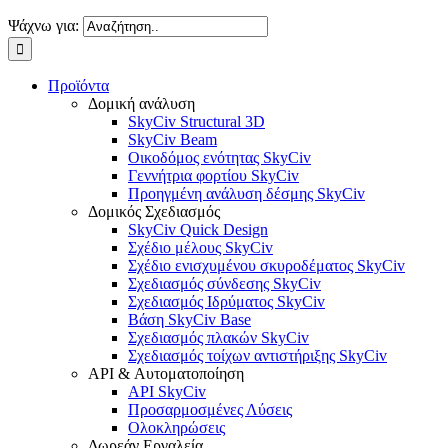
Ψάχνω για:
Προϊόντα
Δομική ανάλυση
SkyCiv Structural 3D
SkyCiv Beam
Οικοδόμος ενότητας SkyCiv
Γεννήτρια φορτίου SkyCiv
Προηγμένη ανάλυση δέσμης SkyCiv
Δομικός Σχεδιασμός
SkyCiv Quick Design
Σχέδιο μέλους SkyCiv
Σχέδιο ενισχυμένου σκυροδέματος SkyCiv
Σχεδιασμός σύνδεσης SkyCiv
Σχεδιασμός Ιδρύματος SkyCiv
Βάση SkyCiv Base
Σχεδιασμός πλακών SkyCiv
Σχεδιασμός τοίχων αντιστήριξης SkyCiv
API & Αυτοματοποίηση
API SkyCiv
Προσαρμοσμένες Λύσεις
Ολοκληρώσεις
Δωρεάν Εργαλεία