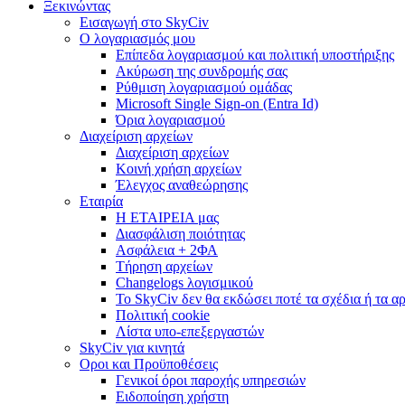
Ξεκινώντας
Εισαγωγή στο SkyCiv
Ο λογαριασμός μου
Επίπεδα λογαριασμού και πολιτική υποστήριξης
Ακύρωση της συνδρομής σας
Ρύθμιση λογαριασμού ομάδας
Microsoft Single Sign-on (Entra Id)
Όρια λογαριασμού
Διαχείριση αρχείων
Διαχείριση αρχείων
Κοινή χρήση αρχείων
Έλεγχος αναθεώρησης
Εταιρία
Η ΕΤΑΙΡΕΙΑ μας
Διασφάλιση ποιότητας
Ασφάλεια + 2ΦΑ
Τήρηση αρχείων
Changelogs λογισμικού
Το SkyCiv δεν θα εκδώσει ποτέ τα σχέδια ή τα α
Πολιτική cookie
Λίστα υπο-επεξεργαστών
SkyCiv για κινητά
Οροι και Προϋποθέσεις
Γενικοί όροι παροχής υπηρεσιών
Ειδοποίηση χρήστη