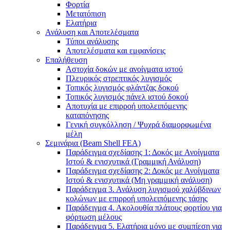
Φορτία
Μετατόπιση
Ελατήρια
Ανάλυση και Αποτελέσματα
Τύποι ανάλυσης
Αποτελέσματα και εμφανίσεις
Επαλήθευση
Αστοχία δοκών με ανοίγματα ιστού
Πλευρικός στρεπτικός λυγισμός
Τοπικός λυγισμός φλάντζας δοκού
Τοπικός λυγισμός πάνελ ιστού δοκού
Αποτυχία με επιρροή υπολειπόμενης
καταπόνησης
Γενική συγκόλληση / Ψυχρά διαμορφωμένα
μέλη
Σεμινάρια (Beam Shell FEA)
Παράδειγμα σχεδίασης 1: Δοκός με Ανοίγματα
Ιστού & ενισχυτικά (Γραμμική Ανάλυση)
Παράδειγμα σχεδίασης 2: Δοκός με Ανοίγματα
Ιστού & ενισχυτικά (Μη γραμμική ανάλυση)
Παράδειγμα 3. Ανάλυση λυγισμού χαλύβδινων
κολώνων με επιρροή υπολειπόμενης τάσης
Παράδειγμα 4. Ακολουθία πλάτους φορτίου για
φόρτωση μέλους
Παράδειγμα 5. Ελατήρια μόνο με συμπίεση για