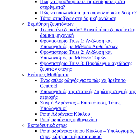
Πώς να προσδιορίσετε τις αντιδράσεις στα
στηρίγματα?
Πώς να υπολογίσετε μια απροσδιόριστη δέσμη?
Τύποι στηρίξεων στη δομική ανάλυση
Εκμάθηση ζευκτόντων
Τι είναι ένα ζευκτόν? Κοινοί τύποι ζευκτών στη
δομική μηχανική
Φροντιστήριο Truss 1: Ανάλυση και
Υπολογισμός με Μέθοδο Αρθρώσεων
Φροντιστήριο Truss 2: Ανάλυση και
Υπολογισμός με Μέθοδο Τομών
Φροντιστήριο Truss 3: Παράδειγμα σχεδίασης
ζευκτών στέγης
Ενότητες Μαθήματα
Ένας απλός οδηγός για το πώς να βρείτε το
Centroid
Υπολογισμός της στατικής / πρώτης στιγμής της
περιοχής
Στιγμή Αδράνειας – Επισκόπηση, Τύπος,
Υπολογισμοί
Ροπή Αδράνειας Κύκλου
Ροπή αδράνειας ορθογωνίου
Εκπαιδευτικά στρες
Ροπή αδράνειας τύπου Κύκλου – Υπολογισμός
στρες κάμψης τμήματος δοκού