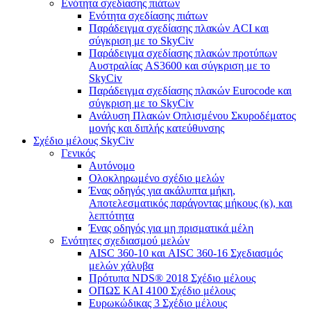
Ενότητα σχεδίασης πιάτων
Ενότητα σχεδίασης πιάτων
Παράδειγμα σχεδίασης πλακών ACI και
σύγκριση με το SkyCiv
Παράδειγμα σχεδίασης πλακών προτύπων
Αυστραλίας AS3600 και σύγκριση με το
SkyCiv
Παράδειγμα σχεδίασης πλακών Eurocode και
σύγκριση με το SkyCiv
Ανάλυση Πλακών Οπλισμένου Σκυροδέματος
μονής και διπλής κατεύθυνσης
Σχέδιο μέλους SkyCiv
Γενικός
Αυτόνομο
Ολοκληρωμένο σχέδιο μελών
Ένας οδηγός για ακάλυπτα μήκη,
Αποτελεσματικός παράγοντας μήκους (κ), και
λεπτότητα
Ένας οδηγός για μη πρισματικά μέλη
Ενότητες σχεδιασμού μελών
AISC 360-10 και AISC 360-16 Σχεδιασμός
μελών χάλυβα
Πρότυπα NDS® 2018 Σχέδιο μέλους
ΟΠΩΣ ΚΑΙ 4100 Σχέδιο μέλους
Ευρωκώδικας 3 Σχέδιο μέλους