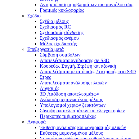
Αντιμετώπιση προβλημάτων του μοντέλου σας
Γραμμές κυκλοφορίας
Σχέδιο
Σχέδιο μέλους
Σχεδιασμός RC
Σχεδιασμός σύνδεσης
Σχεδιασμός ανέμου
Μέλος σχεδιαστής
Επεξεργασία μετά
Σύμβαση συμβόλων
Αποτελέσματα αντίδρασης σε S3D
Κουρεύω, Στιγμή, Στρέψη και αξονική
Αποτελέσματα μετατόπισης / εκτροπής στο S3D
Στρες
Αποτελέσματα ανάλυσης πλακών
Λυγισμός
3D Απόδοση αποτελεσμάτων
Ανάλυση μεμονωμένου μέλους
Υπολογισμοί χεριών ζευκτόντων
Σύνοψη αποτελεσμάτων και έλεγχοι ορίων
Περικοπές τμήματος πλάκας
Αναφορά
Έκθεση ανάλυσης και λογαριασμός υλικών
Εκθέσεις μεμονωμένου μέλους
Στιγμιότυπα οθόνης που καθορίζονται από τον