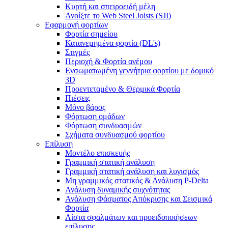
Κυρτή και σπειροειδή μέλη
Ανοίξτε το Web Steel Joists (SJI)
Εφαρμογή φορτίων
Φορτία σημείου
Κατανεμημένα φορτία (DL's)
Στιγμές
Περιοχή & Φορτία ανέμου
Ενσωματωμένη γεννήτρια φορτίου με δομικό
3D
Προεντεταμένο & Θερμικά Φορτία
Πιέσεις
Μόνο βάρος
Φόρτωση ομάδων
Φόρτωση συνδυασμών
Σχήματα συνδυασμού φορτίου
Επίλυση
Μοντέλο επισκευής
Γραμμική στατική ανάλυση
Γραμμική στατική ανάλυση και λυγισμός
Μη γραμμικός στατικός & Ανάλυση P-Delta
Ανάλυση δυναμικής συχνότητας
Ανάλυση Φάσματος Απόκρισης και Σεισμικά
Φορτία
Λίστα σφαλμάτων και προειδοποιήσεων
επίλυσης