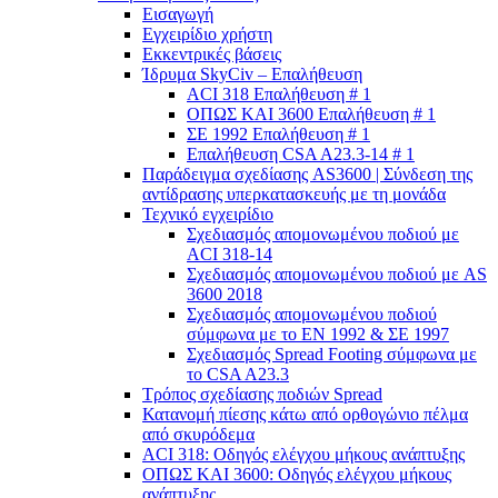
Εισαγωγή
Εγχειρίδιο χρήστη
Εκκεντρικές βάσεις
Ίδρυμα SkyCiv – Επαλήθευση
ACI 318 Επαλήθευση # 1
ΟΠΩΣ ΚΑΙ 3600 Επαλήθευση # 1
ΣΕ 1992 Επαλήθευση # 1
Επαλήθευση CSA A23.3-14 # 1
Παράδειγμα σχεδίασης AS3600 | Σύνδεση της
αντίδρασης υπερκατασκευής με τη μονάδα
Τεχνικό εγχειρίδιο
Σχεδιασμός απομονωμένου ποδιού με
ACI 318-14
Σχεδιασμός απομονωμένου ποδιού με AS
3600 2018
Σχεδιασμός απομονωμένου ποδιού
σύμφωνα με το ΕΝ 1992 & ΣΕ 1997
Σχεδιασμός Spread Footing σύμφωνα με
το CSA A23.3
Τρόπος σχεδίασης ποδιών Spread
Κατανομή πίεσης κάτω από ορθογώνιο πέλμα
από σκυρόδεμα
ACI 318: Οδηγός ελέγχου μήκους ανάπτυξης
ΟΠΩΣ ΚΑΙ 3600: Οδηγός ελέγχου μήκους
ανάπτυξης