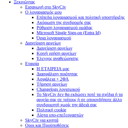
Ξεκινώντας
Εισαγωγή στο SkyCiv
Ο λογαριασμός μου
Επίπεδα λογαριασμού και πολιτική υποστήριξης
Ακύρωση της συνδρομής σας
Ρύθμιση λογαριασμού ομάδας
Microsoft Single Sign-on (Entra Id)
Όρια λογαριασμού
Διαχείριση αρχείων
Διαχείριση αρχείων
Κοινή χρήση αρχείων
Έλεγχος αναθεώρησης
Εταιρία
Η ΕΤΑΙΡΕΙΑ μας
Διασφάλιση ποιότητας
Ασφάλεια + 2ΦΑ
Τήρηση αρχείων
Changelogs λογισμικού
Το SkyCiv δεν θα εκδώσει ποτέ τα σχέδια ή τα
αρχεία σας σε τρίτους ή σε οποιονδήποτε άλλο
συνδρομητή χωρίς την άδειά σας
Πολιτική cookie
Λίστα υπο-επεξεργαστών
SkyCiv για κινητά
Οροι και Προϋποθέσεις