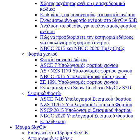
Χάρτης ταχύτητας ανέμου με ταχυδρομικό
κώδικα
Επιδράσεις της τοπογραφίας στο φορτίο ανέμου
Ενσωματωμένο φορτίο ανέμου στο SkyCiv S3D
Ανάλυση τοποθεσίας για υπολογισμούς φορτίου
ανέμου
Πώς να προσδιορίσετε την κατηγορία εδάφους
για υπολογισμούς φορτίου ανέμου
NBCC 2015 και NBCC 2020 Τιμές CpCg
Φορτία χιονιού
Φορτίο χιονιού εδάφους
ASCE 7 Υπολογισμός φορτίου χιονιού
AS / NZS 1170 Υπολογισμός φορτίου χιονιού
NBCC 2015 Υπολογισμός φορτίου χιονιού
ΣΕ 1991 Υπολογισμός φορτίου χιονιού
Ενσωματωμένο Snow Load στο SkyCiv S3D
Σεισμικά Φορτία
ASCE 7-16 Υπολογισμοί Σεισμικού Φορτίου
NZS 1170.5 Υπολογισμοί Σεισμικού Φορτίου
NSCP 2015 Υπολογισμοί Σεισμικού Φορτίου
NBCC 2020 Υπολογισμοί Σεισμικού Φορτίου
Επαλήθευση
Ίδρυμα SkyCiv
Εισαγωγή στο Ίδρυμα SkyCiv
Απομονωμένες θέσεις