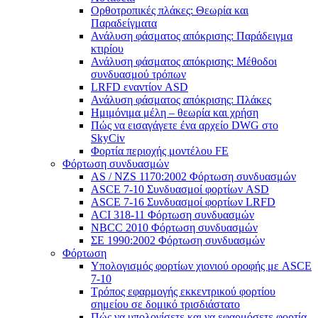
Ορθοτροπικές πλάκες: Θεωρία και
Παραδείγματα
Ανάλυση φάσματος απόκρισης: Παράδειγμα
κτιρίου
Ανάλυση φάσματος απόκρισης: Μέθοδοι
συνδυασμού τρόπων
LRFD εναντίον ASD
Ανάλυση φάσματος απόκρισης: Πλάκες
Ημιμόνιμα μέλη – θεωρία και χρήση
Πώς να εισαγάγετε ένα αρχείο DWG στο
SkyCiv
Φορτία περιοχής μοντέλου FE
Φόρτωση συνδυασμών
AS / NZS 1170:2002 Φόρτωση συνδυασμών
ASCE 7-10 Συνδυασμοί φορτίων ASD
ASCE 7-16 Συνδυασμοί φορτίων LRFD
ACI 318-11 Φόρτωση συνδυασμών
NBCC 2010 Φόρτωση συνδυασμών
ΣΕ 1990:2002 Φόρτωση συνδυασμών
Φόρτωση
Υπολογισμός φορτίων χιονιού οροφής με ASCE
7-10
Τρόπος εφαρμογής εκκεντρικού φορτίου
σημείου σε δομικό τρισδιάστατο
Πώς να υπολογίσετε και να εφαρμόσετε φορτία