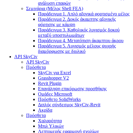
ανάλυση επαφών
Σεμινάρια (Μέλος Shell FEA)
Παράδειγμα 1. Απλό αξονικά φορτισμένο μέλος
Παράδειγμα 2. Δοκός άκαμπτης αξονικής
φόρτισης με κάμψη
Παράδειγμα 3. Καθολικός λυγισμός δοκού
μεταξύ υποστυλωμάτων
Παράδειγμα 4. Μετατόπιση άκαμπτου άκρου
Παράδειγμα 5. Λυγισμός μέλους ψυχρής
διαμόρφωσης με διυλικό
API SkyCiv
API SkyCiv
Πρόσθετα
SkyCiv για Excel
Grasshopper V2
Revit Plugin
Επανάληψη επικύρωσης προσθήκης
Ομάδες Microsoft
Πρόσθετο SolidWorks
Διπλός σύνδεσμος SkyCiv-Revit
Ακρίδα
Πρόσθετα
Χαλαρότητα
Μπιλ Υλικών
Λεπτομερής εφαρμογή σχολίων