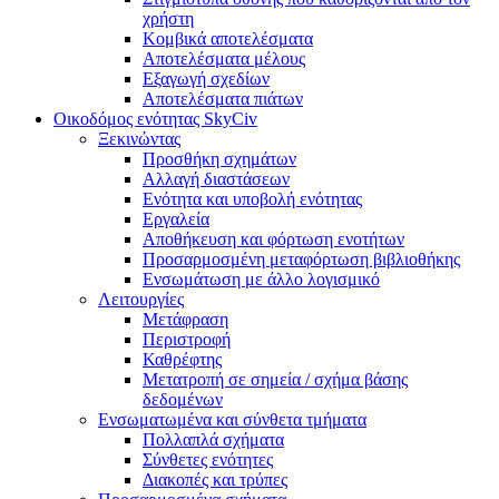
χρήστη
Κομβικά αποτελέσματα
Αποτελέσματα μέλους
Εξαγωγή σχεδίων
Αποτελέσματα πιάτων
Οικοδόμος ενότητας SkyCiv
Ξεκινώντας
Προσθήκη σχημάτων
Αλλαγή διαστάσεων
Ενότητα και υποβολή ενότητας
Εργαλεία
Αποθήκευση και φόρτωση ενοτήτων
Προσαρμοσμένη μεταφόρτωση βιβλιοθήκης
Ενσωμάτωση με άλλο λογισμικό
Λειτουργίες
Μετάφραση
Περιστροφή
Καθρέφτης
Μετατροπή σε σημεία / σχήμα βάσης
δεδομένων
Ενσωματωμένα και σύνθετα τμήματα
Πολλαπλά σχήματα
Σύνθετες ενότητες
Διακοπές και τρύπες