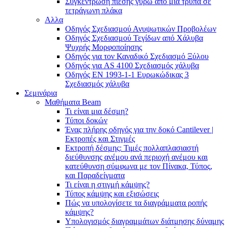
Συγκέντρωση πίεσης γύρω από μια τρύπα σε
τετράγωνη πλάκα
Αλλα
Οδηγός Σχεδιασμού Ανυψωτικών Προβολέων
Οδηγός Σχεδιασμού Τεγίδων από Χάλυβα
Ψυχρής Μορφοποίησης
Οδηγός για τον Καναδικό Σχεδιασμό Ξύλου
Οδηγός για AS 4100 Σχεδιασμός χάλυβα
Οδηγός ΕΝ 1993-1-1 Ευρωκώδικας 3
Σχεδιασμός χάλυβα
Σεμινάρια
Μαθήματα Beam
Τι είναι μια δέσμη?
Τύποι δοκών
Ένας πλήρης οδηγός για την δοκό Cantilever |
Εκτροπές και Στιγμές
Εκτροπή δέσμης: Τιμές πολλαπλασιαστή
διεύθυνσης ανέμου ανά περιοχή ανέμου και
κατεύθυνση σύμφωνα με τον Πίνακα, Τύπος,
και Παραδείγματα
Τι είναι η στιγμή κάμψης?
Τύπος κάμψης και εξισώσεις
Πώς να υπολογίσετε τα διαγράμματα ροπής
κάμψης?
Υπολογισμός διαγραμμάτων διάτμησης δύναμης