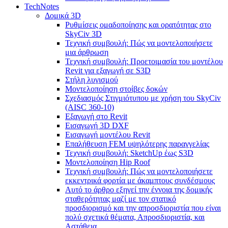
TechNotes
Δομικά 3D
Ρυθμίσεις ομαδοποίησης και ορατότητας στο
SkyCiv 3D
Τεχνική συμβουλή: Πώς να μοντελοποιήσετε
μια άρθρωση
Τεχνική συμβουλή: Προετοιμασία του μοντέλου
Revit για εξαγωγή σε S3D
Στήλη λυγισμού
Μοντελοποίηση στοίβες δοκών
Σχεδιασμός Στιγμιότυπου με χρήση του SkyCiv
(AISC 360-10)
Εξαγωγή στο Revit
Εισαγωγή 3D DXF
Εισαγωγή μοντέλου Revit
Επαλήθευση FEM υψηλότερης παραγγελίας
Τεχνική συμβουλή: SketchUp έως S3D
Μοντελοποίηση Hip Roof
Τεχνική συμβουλή: Πώς να μοντελοποιήσετε
εκκεντρικά φορτία με άκαμπτους συνδέσμους
Αυτό το άρθρο εξηγεί την έννοια της δομικής
σταθερότητας μαζί με τον στατικό
προσδιορισμό και την απροσδιοριστία που είναι
πολύ σχετικά θέματα, Απροσδιοριστία, και
Αστάθεια