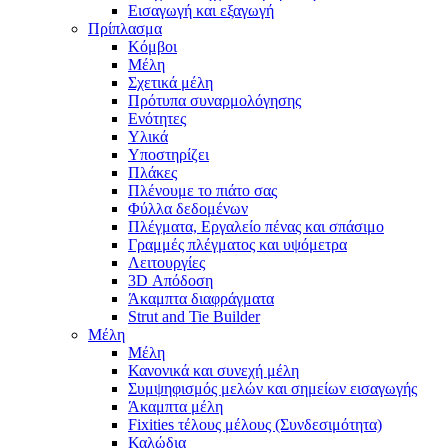
Εισαγωγή και εξαγωγή
Πρίπλασμα
Κόμβοι
Μέλη
Σχετικά μέλη
Πρότυπα συναρμολόγησης
Ενότητες
Υλικά
Υποστηρίζει
Πλάκες
Πλένουμε το πιάτο σας
Φύλλα δεδομένων
Πλέγματα, Εργαλείο πένας και σπάσιμο
Γραμμές πλέγματος και υψόμετρα
Λειτουργίες
3D Απόδοση
Άκαμπτα διαφράγματα
Strut and Tie Builder
Μέλη
Μέλη
Κανονικά και συνεχή μέλη
Συμψηφισμός μελών και σημείων εισαγωγής
Άκαμπτα μέλη
Fixities τέλους μέλους (Συνδεσιμότητα)
Καλώδια