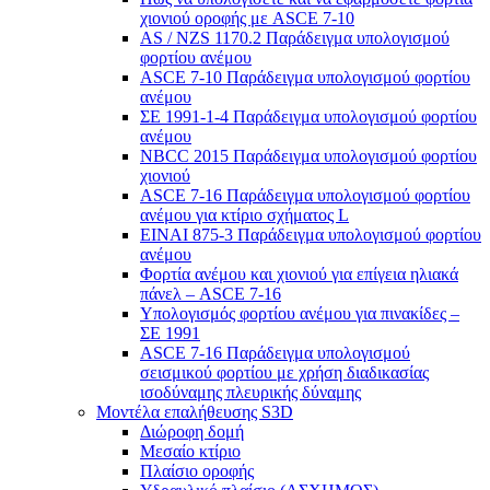
χιονιού οροφής με ASCE 7-10
AS / NZS 1170.2 Παράδειγμα υπολογισμού
φορτίου ανέμου
ASCE 7-10 Παράδειγμα υπολογισμού φορτίου
ανέμου
ΣΕ 1991-1-4 Παράδειγμα υπολογισμού φορτίου
ανέμου
NBCC 2015 Παράδειγμα υπολογισμού φορτίου
χιονιού
ASCE 7-16 Παράδειγμα υπολογισμού φορτίου
ανέμου για κτίριο σχήματος L
ΕΙΝΑΙ 875-3 Παράδειγμα υπολογισμού φορτίου
ανέμου
Φορτία ανέμου και χιονιού για επίγεια ηλιακά
πάνελ – ASCE 7-16
Υπολογισμός φορτίου ανέμου για πινακίδες –
ΣΕ 1991
ASCE 7-16 Παράδειγμα υπολογισμού
σεισμικού φορτίου με χρήση διαδικασίας
ισοδύναμης πλευρικής δύναμης
Μοντέλα επαλήθευσης S3D
Διώροφη δομή
Μεσαίο κτίριο
Πλαίσιο οροφής