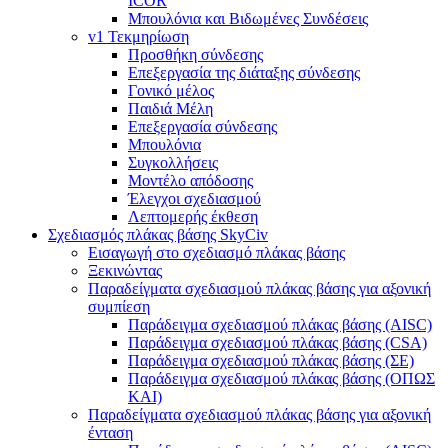
ICOR
Μπουλόνια και Βιδωμένες Συνδέσεις
v1 Τεκμηρίωση
Προσθήκη σύνδεσης
Επεξεργασία της διάταξης σύνδεσης
Γονικό μέλος
Παιδιά Μέλη
Επεξεργασία σύνδεσης
Μπουλόνια
Συγκολλήσεις
Μοντέλο απόδοσης
Έλεγχοι σχεδιασμού
Λεπτομερής έκθεση
Σχεδιασμός πλάκας βάσης SkyCiv
Εισαγωγή στο σχεδιασμό πλάκας βάσης
Ξεκινώντας
Παραδείγματα σχεδιασμού πλάκας βάσης για αξονική
συμπίεση
Παράδειγμα σχεδιασμού πλάκας βάσης (AISC)
Παράδειγμα σχεδιασμού πλάκας βάσης (CSA)
Παράδειγμα σχεδιασμού πλάκας βάσης (ΣΕ)
Παράδειγμα σχεδιασμού πλάκας βάσης (ΟΠΩΣ
ΚΑΙ)
Παραδείγματα σχεδιασμού πλάκας βάσης για αξονική
ένταση