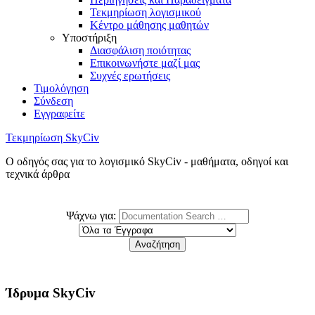
Τεκμηρίωση λογισμικού
Κέντρο μάθησης μαθητών
Υποστήριξη
Διασφάλιση ποιότητας
Επικοινωνήστε μαζί μας
Συχνές ερωτήσεις
Τιμολόγηση
Σύνδεση
Εγγραφείτε
Τεκμηρίωση SkyCiv
Ο οδηγός σας για το λογισμικό SkyCiv - μαθήματα, οδηγοί και
τεχνικά άρθρα
Ψάχνω για:
Ίδρυμα SkyCiv