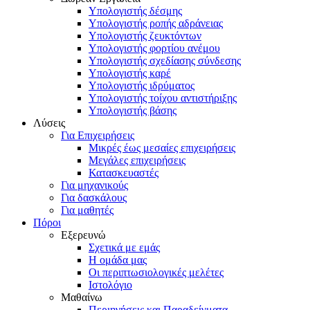
Υπολογιστής δέσμης
Υπολογιστής ροπής αδράνειας
Υπολογιστής ζευκτόντων
Υπολογιστής φορτίου ανέμου
Υπολογιστής σχεδίασης σύνδεσης
Υπολογιστής καρέ
Υπολογιστής ιδρύματος
Υπολογιστής τοίχου αντιστήριξης
Υπολογιστής βάσης
Λύσεις
Για Επιχειρήσεις
Μικρές έως μεσαίες επιχειρήσεις
Μεγάλες επιχειρήσεις
Κατασκευαστές
Για μηχανικούς
Για δασκάλους
Για μαθητές
Πόροι
Εξερευνώ
Σχετικά με εμάς
Η ομάδα μας
Οι περιπτωσιολογικές μελέτες
Ιστολόγιο
Μαθαίνω
Περιηγήσεις και Παραδείγματα