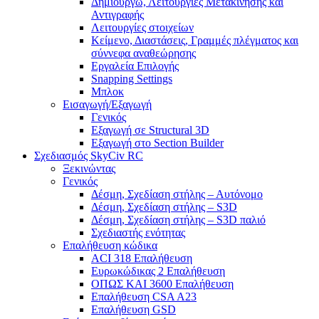
Δημιουργώ, Λειτουργίες Μετακίνησης και
Αντιγραφής
Λειτουργίες στοιχείων
Κείμενο, Διαστάσεις, Γραμμές πλέγματος και
σύννεφα αναθεώρησης
Εργαλεία Επιλογής
Snapping Settings
Μπλοκ
Εισαγωγή/Εξαγωγή
Γενικός
Εξαγωγή σε Structural 3D
Εξαγωγή στο Section Builder
Σχεδιασμός SkyCiv RC
Ξεκινώντας
Γενικός
Δέσμη, Σχεδίαση στήλης – Αυτόνομο
Δέσμη, Σχεδίαση στήλης – S3D
Δέσμη, Σχεδίαση στήλης – S3D παλιό
Σχεδιαστής ενότητας
Επαλήθευση κώδικα
ACI 318 Επαλήθευση
Ευρωκώδικας 2 Επαλήθευση
ΟΠΩΣ ΚΑΙ 3600 Επαλήθευση
Επαλήθευση CSA A23
Επαλήθευση GSD