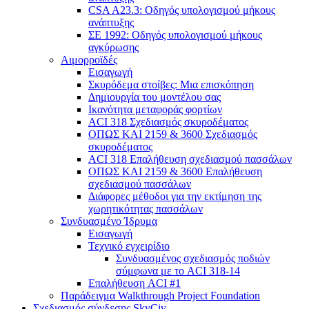
CSA A23.3: Οδηγός υπολογισμού μήκους
ανάπτυξης
ΣΕ 1992: Οδηγός υπολογισμού μήκους
αγκύρωσης
Αιμορροϊδές
Εισαγωγή
Σκυρόδεμα στοίβες: Μια επισκόπηση
Δημιουργία του μοντέλου σας
Ικανότητα μεταφοράς φορτίων
ACI 318 Σχεδιασμός σκυροδέματος
ΟΠΩΣ ΚΑΙ 2159 & 3600 Σχεδιασμός
σκυροδέματος
ACI 318 Επαλήθευση σχεδιασμού πασσάλων
ΟΠΩΣ ΚΑΙ 2159 & 3600 Επαλήθευση
σχεδιασμού πασσάλων
Διάφορες μέθοδοι για την εκτίμηση της
χωρητικότητας πασσάλων
Συνδυασμένο Ίδρυμα
Εισαγωγή
Τεχνικό εγχειρίδιο
Συνδυασμένος σχεδιασμός ποδιών
σύμφωνα με το ACI 318-14
Επαλήθευση ACI #1
Παράδειγμα Walkthrough Project Foundation
Σχεδιασμός σύνδεσης SkyCiv