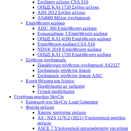
Σχεδίαση μέλους CSA S16
ΟΠΩΣ ΚΑΙ 1720 Σχέδιο μέλους
AISI 2012 Σχέδιο μέλους
AS4600 Μέλος σχεδιασμού
Επαλήθευση κώδικα
AISC 360 Επαλήθευση κώδικα
Ευρωκώδικας 3 Επαλήθευση κώδικα
ΟΠΩΣ ΚΑΙ 4100 Επαλήθευση κώδικα
Επαλήθευση κώδικα CSA S16
NDS® 2018 Επαλήθευση κώδικα
ΟΠΩΣ ΚΑΙ 1720 Επαλήθευση κώδικα
Σύνθετος σχεδιασμός
Παράδειγμα σύνθετου σχεδιασμού AS2327
Σχεδιασμός σύνθετης δοκού
Σχεδιασμός σύνθετης δοκού AISC
Κοινά Θέματα και Λύσεις
Προβλήματα με τμήματα
Γενικά προβλήματα
Γεννήτρια φορτίου SkyCiv
Εισαγωγή στο SkyCiv Load Generator
Φορτία ανέμου
Χάρτης ταχύτητας ανέμου
AS / NZS 1170.2 (2021) Υπολογισμοί φορτίου
ανέμου
ASCE 7 Υπολογισμοί ανεμοφόρτισης για κτίρια