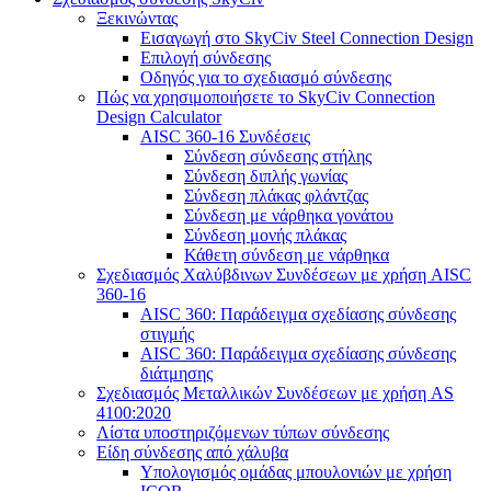
Ξεκινώντας
Εισαγωγή στο SkyCiv Steel Connection Design
Επιλογή σύνδεσης
Οδηγός για το σχεδιασμό σύνδεσης
Πώς να χρησιμοποιήσετε το SkyCiv Connection
Design Calculator
AISC 360-16 Συνδέσεις
Σύνδεση σύνδεσης στήλης
Σύνδεση διπλής γωνίας
Σύνδεση πλάκας φλάντζας
Σύνδεση με νάρθηκα γονάτου
Σύνδεση μονής πλάκας
Κάθετη σύνδεση με νάρθηκα
Σχεδιασμός Χαλύβδινων Συνδέσεων με χρήση AISC
360-16
AISC 360: Παράδειγμα σχεδίασης σύνδεσης
στιγμής
AISC 360: Παράδειγμα σχεδίασης σύνδεσης
διάτμησης
Σχεδιασμός Μεταλλικών Συνδέσεων με χρήση AS
4100:2020
Λίστα υποστηριζόμενων τύπων σύνδεσης
Είδη σύνδεσης από χάλυβα
Υπολογισμός ομάδας μπουλονιών με χρήση