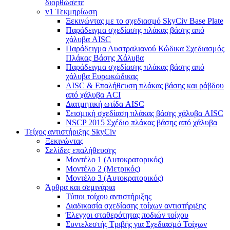
διορθώσετε
v1 Τεκμηρίωση
Ξεκινώντας με το σχεδιασμό SkyCiv Base Plate
Παράδειγμα σχεδίασης πλάκας βάσης από
χάλυβα AISC
Παράδειγμα Αυστραλιανού Κώδικα Σχεδιασμός
Πλάκας Βάσης Χάλυβα
Παράδειγμα σχεδίασης πλάκας βάσης από
χάλυβα Ευρωκώδικας
AISC & Επαλήθευση πλάκας βάσης και ράβδου
από χάλυβα ACI
Διατμητική ωτίδα AISC
Σεισμική σχεδίαση πλάκας βάσης χάλυβα AISC
NSCP 2015 Σχέδιο πλάκας βάσης από χάλυβα
Τείχος αντιστήριξης SkyCiv
Ξεκινώντας
Σελίδες επαλήθευσης
Μοντέλο 1 (Αυτοκρατορικός)
Μοντέλο 2 (Μετρικός)
Μοντέλο 3 (Αυτοκρατορικός)
Άρθρα και σεμινάρια
Τύποι τοίχου αντιστήριξης
Διαδικασία σχεδίασης τοίχων αντιστήριξης
Έλεγχοι σταθερότητας ποδιών τοίχου
Συντελεστής Τριβής για Σχεδιασμό Τοίχων