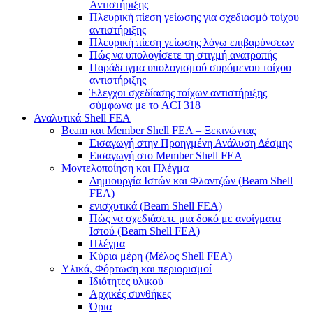
Αντιστήριξης
Πλευρική πίεση γείωσης για σχεδιασμό τοίχου
αντιστήριξης
Πλευρική πίεση γείωσης λόγω επιβαρύνσεων
Πώς να υπολογίσετε τη στιγμή ανατροπής
Παράδειγμα υπολογισμού συρόμενου τοίχου
αντιστήριξης
Έλεγχοι σχεδίασης τοίχων αντιστήριξης
σύμφωνα με το ACI 318
Αναλυτικά Shell FEA
Beam και Member Shell FEA – Ξεκινώντας
Εισαγωγή στην Προηγμένη Ανάλυση Δέσμης
Εισαγωγή στο Member Shell FEA
Μοντελοποίηση και Πλέγμα
Δημιουργία Ιστών και Φλαντζών (Beam Shell
FEA)
ενισχυτικά (Beam Shell FEA)
Πώς να σχεδιάσετε μια δοκό με ανοίγματα
Ιστού (Beam Shell FEA)
Πλέγμα
Κύρια μέρη (Μέλος Shell FEA)
Υλικά, Φόρτωση και περιορισμοί
Ιδιότητες υλικού
Αρχικές συνθήκες
Όρια