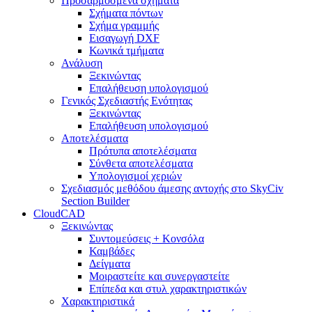
Προσαρμοσμένα σχήματα
Σχήματα πόντων
Σχήμα γραμμής
Εισαγωγή DXF
Κωνικά τμήματα
Ανάλυση
Ξεκινώντας
Επαλήθευση υπολογισμού
Γενικός Σχεδιαστής Ενότητας
Ξεκινώντας
Επαλήθευση υπολογισμού
Αποτελέσματα
Πρότυπα αποτελέσματα
Σύνθετα αποτελέσματα
Υπολογισμοί χεριών
Σχεδιασμός μεθόδου άμεσης αντοχής στο SkyCiv
Section Builder
CloudCAD
Ξεκινώντας
Συντομεύσεις + Κονσόλα
Καμβάδες
Δείγματα
Μοιραστείτε και συνεργαστείτε
Επίπεδα και στυλ χαρακτηριστικών
Χαρακτηριστικά