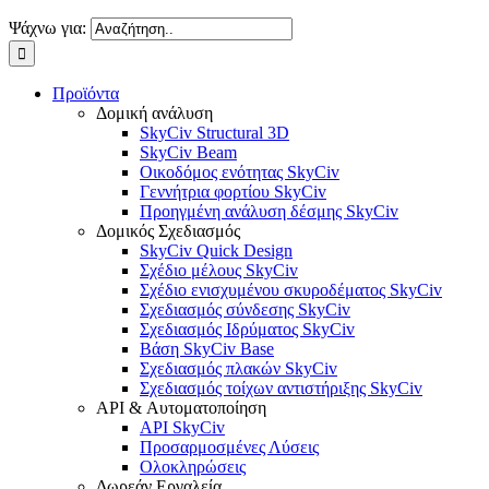
Ψάχνω για:
Προϊόντα
Δομική ανάλυση
SkyCiv Structural 3D
SkyCiv Beam
Οικοδόμος ενότητας SkyCiv
Γεννήτρια φορτίου SkyCiv
Προηγμένη ανάλυση δέσμης SkyCiv
Δομικός Σχεδιασμός
SkyCiv Quick Design
Σχέδιο μέλους SkyCiv
Σχέδιο ενισχυμένου σκυροδέματος SkyCiv
Σχεδιασμός σύνδεσης SkyCiv
Σχεδιασμός Ιδρύματος SkyCiv
Βάση SkyCiv Base
Σχεδιασμός πλακών SkyCiv
Σχεδιασμός τοίχων αντιστήριξης SkyCiv
API & Αυτοματοποίηση
API SkyCiv
Προσαρμοσμένες Λύσεις
Ολοκληρώσεις
Δωρεάν Εργαλεία