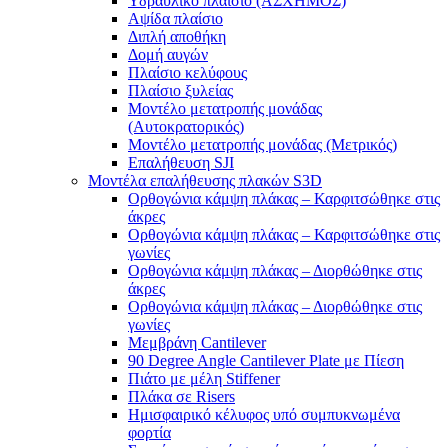
Υδραυλικό πλαίσιο (ΑΣΧΗΜΟΣ)
Αψίδα πλαίσιο
Διπλή αποθήκη
Δομή αυγών
Πλαίσιο κελύφους
Πλαίσιο ξυλείας
Μοντέλο μετατροπής μονάδας
(Αυτοκρατορικός)
Μοντέλο μετατροπής μονάδας (Μετρικός)
Επαλήθευση SJI
Μοντέλα επαλήθευσης πλακών S3D
Ορθογώνια κάμψη πλάκας – Καρφιτσώθηκε στις
άκρες
Ορθογώνια κάμψη πλάκας – Καρφιτσώθηκε στις
γωνίες
Ορθογώνια κάμψη πλάκας – Διορθώθηκε στις
άκρες
Ορθογώνια κάμψη πλάκας – Διορθώθηκε στις
γωνίες
Μεμβράνη Cantilever
90 Degree Angle Cantilever Plate με Πίεση
Πιάτο με μέλη Stiffener
Πλάκα σε Risers
Ημισφαιρικό κέλυφος υπό συμπυκνωμένα
φορτία