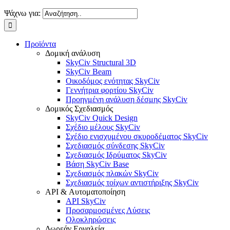
Ψάχνω για:
Προϊόντα
Δομική ανάλυση
SkyCiv Structural 3D
SkyCiv Beam
Οικοδόμος ενότητας SkyCiv
Γεννήτρια φορτίου SkyCiv
Προηγμένη ανάλυση δέσμης SkyCiv
Δομικός Σχεδιασμός
SkyCiv Quick Design
Σχέδιο μέλους SkyCiv
Σχέδιο ενισχυμένου σκυροδέματος SkyCiv
Σχεδιασμός σύνδεσης SkyCiv
Σχεδιασμός Ιδρύματος SkyCiv
Βάση SkyCiv Base
Σχεδιασμός πλακών SkyCiv
Σχεδιασμός τοίχων αντιστήριξης SkyCiv
API & Αυτοματοποίηση
API SkyCiv
Προσαρμοσμένες Λύσεις
Ολοκληρώσεις
Δωρεάν Εργαλεία