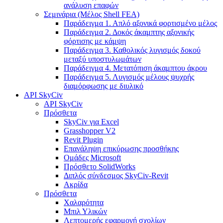
ανάλυση επαφών
Σεμινάρια (Μέλος Shell FEA)
Παράδειγμα 1. Απλό αξονικά φορτισμένο μέλος
Παράδειγμα 2. Δοκός άκαμπτης αξονικής
φόρτισης με κάμψη
Παράδειγμα 3. Καθολικός λυγισμός δοκού
μεταξύ υποστυλωμάτων
Παράδειγμα 4. Μετατόπιση άκαμπτου άκρου
Παράδειγμα 5. Λυγισμός μέλους ψυχρής
διαμόρφωσης με διυλικό
API SkyCiv
API SkyCiv
Πρόσθετα
SkyCiv για Excel
Grasshopper V2
Revit Plugin
Επανάληψη επικύρωσης προσθήκης
Ομάδες Microsoft
Πρόσθετο SolidWorks
Διπλός σύνδεσμος SkyCiv-Revit
Ακρίδα
Πρόσθετα
Χαλαρότητα
Μπιλ Υλικών
Λεπτομερής εφαρμογή σχολίων