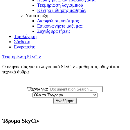
Τεκμηρίωση λογισμικού
Κέντρο μάθησης μαθητών
Υποστήριξη
Διασφάλιση ποιότητας
Επικοινωνήστε μαζί μας
Συχνές ερωτήσεις
Τιμολόγηση
Σύνδεση
Εγγραφείτε
Τεκμηρίωση SkyCiv
Ο οδηγός σας για το λογισμικό SkyCiv - μαθήματα, οδηγοί και
τεχνικά άρθρα
Ψάχνω για:
Ίδρυμα SkyCiv