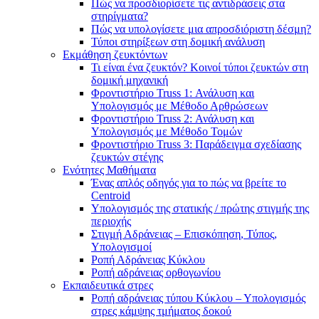
Πώς να προσδιορίσετε τις αντιδράσεις στα
στηρίγματα?
Πώς να υπολογίσετε μια απροσδιόριστη δέσμη?
Τύποι στηρίξεων στη δομική ανάλυση
Εκμάθηση ζευκτόντων
Τι είναι ένα ζευκτόν? Κοινοί τύποι ζευκτών στη
δομική μηχανική
Φροντιστήριο Truss 1: Ανάλυση και
Υπολογισμός με Μέθοδο Αρθρώσεων
Φροντιστήριο Truss 2: Ανάλυση και
Υπολογισμός με Μέθοδο Τομών
Φροντιστήριο Truss 3: Παράδειγμα σχεδίασης
ζευκτών στέγης
Ενότητες Μαθήματα
Ένας απλός οδηγός για το πώς να βρείτε το
Centroid
Υπολογισμός της στατικής / πρώτης στιγμής της
περιοχής
Στιγμή Αδράνειας – Επισκόπηση, Τύπος,
Υπολογισμοί
Ροπή Αδράνειας Κύκλου
Ροπή αδράνειας ορθογωνίου
Εκπαιδευτικά στρες
Ροπή αδράνειας τύπου Κύκλου – Υπολογισμός
στρες κάμψης τμήματος δοκού