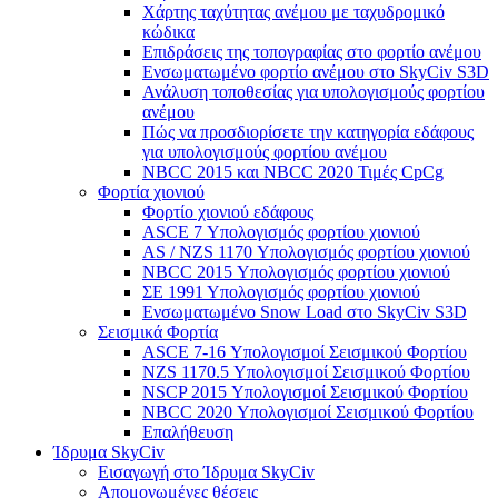
Χάρτης ταχύτητας ανέμου με ταχυδρομικό
κώδικα
Επιδράσεις της τοπογραφίας στο φορτίο ανέμου
Ενσωματωμένο φορτίο ανέμου στο SkyCiv S3D
Ανάλυση τοποθεσίας για υπολογισμούς φορτίου
ανέμου
Πώς να προσδιορίσετε την κατηγορία εδάφους
για υπολογισμούς φορτίου ανέμου
NBCC 2015 και NBCC 2020 Τιμές CpCg
Φορτία χιονιού
Φορτίο χιονιού εδάφους
ASCE 7 Υπολογισμός φορτίου χιονιού
AS / NZS 1170 Υπολογισμός φορτίου χιονιού
NBCC 2015 Υπολογισμός φορτίου χιονιού
ΣΕ 1991 Υπολογισμός φορτίου χιονιού
Ενσωματωμένο Snow Load στο SkyCiv S3D
Σεισμικά Φορτία
ASCE 7-16 Υπολογισμοί Σεισμικού Φορτίου
NZS 1170.5 Υπολογισμοί Σεισμικού Φορτίου
NSCP 2015 Υπολογισμοί Σεισμικού Φορτίου
NBCC 2020 Υπολογισμοί Σεισμικού Φορτίου
Επαλήθευση
Ίδρυμα SkyCiv
Εισαγωγή στο Ίδρυμα SkyCiv
Απομονωμένες θέσεις