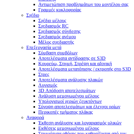
Αντιμετώπιση προβλημάτων του μοντέλου σας
Γραμμές κυκλοφορίας
Σχέδιο
Σχέδιο μέλους
Σχεδιασμός RC
Σχεδιασμός σύνδεσης
Σχεδιασμός ανέμου
Μέλος σχεδιαστής
Επεξεργασία μετά
Σύμβαση συμβόλων
Αποτελέσματα αντίδρασης σε S3D
Κουρεύω, Στιγμή, Στρέψη και αξονική
Αποτελέσματα μετατόπισης / εκτροπής στο S3D
Στρες
Αποτελέσματα ανάλυσης πλακών
Λυγισμός
3D Απόδοση αποτελεσμάτων
Ανάλυση μεμονωμένου μέλους
Υπολογισμοί χεριών ζευκτόντων
Σύνοψη αποτελεσμάτων και έλεγχοι ορίων
Περικοπές τμήματος πλάκας
Αναφορά
Έκθεση ανάλυσης και λογαριασμός υλικών
Εκθέσεις μεμονωμένου μέλους
Στιγμιότυπα οθόνης που καθορίζονται από τον