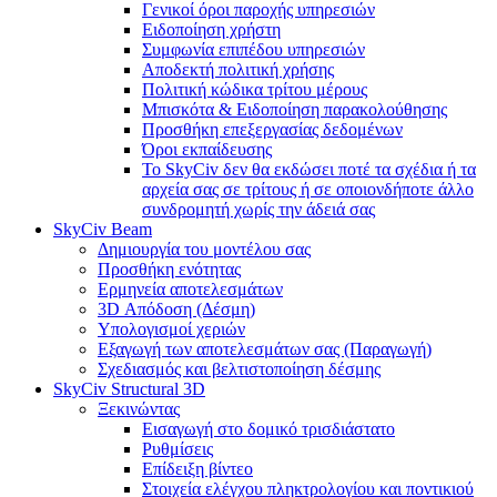
Γενικοί όροι παροχής υπηρεσιών
Ειδοποίηση χρήστη
Συμφωνία επιπέδου υπηρεσιών
Αποδεκτή πολιτική χρήσης
Πολιτική κώδικα τρίτου μέρους
Μπισκότα & Ειδοποίηση παρακολούθησης
Προσθήκη επεξεργασίας δεδομένων
Όροι εκπαίδευσης
Το SkyCiv δεν θα εκδώσει ποτέ τα σχέδια ή τα
αρχεία σας σε τρίτους ή σε οποιονδήποτε άλλο
συνδρομητή χωρίς την άδειά σας
SkyCiv Beam
Δημιουργία του μοντέλου σας
Προσθήκη ενότητας
Ερμηνεία αποτελεσμάτων
3D Απόδοση (Δέσμη)
Υπολογισμοί χεριών
Εξαγωγή των αποτελεσμάτων σας (Παραγωγή)
Σχεδιασμός και βελτιστοποίηση δέσμης
SkyCiv Structural 3D
Ξεκινώντας
Εισαγωγή στο δομικό τρισδιάστατο
Ρυθμίσεις
Επίδειξη βίντεο
Στοιχεία ελέγχου πληκτρολογίου και ποντικιού