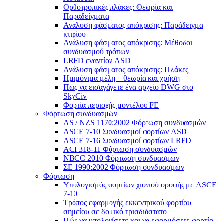
Ορθοτροπικές πλάκες: Θεωρία και
Παραδείγματα
Ανάλυση φάσματος απόκρισης: Παράδειγμα
κτιρίου
Ανάλυση φάσματος απόκρισης: Μέθοδοι
συνδυασμού τρόπων
LRFD εναντίον ASD
Ανάλυση φάσματος απόκρισης: Πλάκες
Ημιμόνιμα μέλη – θεωρία και χρήση
Πώς να εισαγάγετε ένα αρχείο DWG στο
SkyCiv
Φορτία περιοχής μοντέλου FE
Φόρτωση συνδυασμών
AS / NZS 1170:2002 Φόρτωση συνδυασμών
ASCE 7-10 Συνδυασμοί φορτίων ASD
ASCE 7-16 Συνδυασμοί φορτίων LRFD
ACI 318-11 Φόρτωση συνδυασμών
NBCC 2010 Φόρτωση συνδυασμών
ΣΕ 1990:2002 Φόρτωση συνδυασμών
Φόρτωση
Υπολογισμός φορτίων χιονιού οροφής με ASCE
7-10
Τρόπος εφαρμογής εκκεντρικού φορτίου
σημείου σε δομικό τρισδιάστατο
Πώς να υπολογίσετε και να εφαρμόσετε φορτία