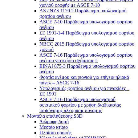
χιονιού οροφής με ASCE 7-10
AS / NZS 1170.2 Παράδειγμα υπολογισμού
φορτίου ανέμου
ASCE 7-10 Παράδειγμα υπολογισμού φορτίου
ανέμου
ΣΕ 1991-1-4 Παράδειγμα υπολογισμού φορτίου
ανέμου
NBCC 2015 Παράδειγμα υπολογισμού φορτίου
χιονιού
ASCE 7-16 Παράδειγμα υπολογισμού φορτίου
ανέμου για κτίριο σχήματος L
ΕΙΝΑΙ 875-3 Παράδειγμα υπολογισμού φορτίου
ανέμου
Φορτία ανέμου και χιονιού για επίγεια ηλιακά
πάνελ – ASCE 7-16
Υπολογισμός φορτίου ανέμου για πινακίδες –
ΣΕ 1991
ASCE 7-16 Παράδειγμα υπολογισμού
σεισμικού φορτίου με χρήση διαδικασίας
ισοδύναμης πλευρικής δύναμης
Μοντέλα επαλήθευσης S3D
Διώροφη δομή
Μεσαίο κτίριο
Πλαίσιο οροφής