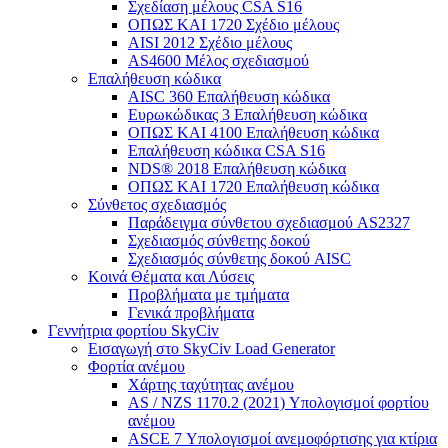
Σχεδίαση μέλους CSA S16
ΟΠΩΣ ΚΑΙ 1720 Σχέδιο μέλους
AISI 2012 Σχέδιο μέλους
AS4600 Μέλος σχεδιασμού
Επαλήθευση κώδικα
AISC 360 Επαλήθευση κώδικα
Ευρωκώδικας 3 Επαλήθευση κώδικα
ΟΠΩΣ ΚΑΙ 4100 Επαλήθευση κώδικα
Επαλήθευση κώδικα CSA S16
NDS® 2018 Επαλήθευση κώδικα
ΟΠΩΣ ΚΑΙ 1720 Επαλήθευση κώδικα
Σύνθετος σχεδιασμός
Παράδειγμα σύνθετου σχεδιασμού AS2327
Σχεδιασμός σύνθετης δοκού
Σχεδιασμός σύνθετης δοκού AISC
Κοινά Θέματα και Λύσεις
Προβλήματα με τμήματα
Γενικά προβλήματα
Γεννήτρια φορτίου SkyCiv
Εισαγωγή στο SkyCiv Load Generator
Φορτία ανέμου
Χάρτης ταχύτητας ανέμου
AS / NZS 1170.2 (2021) Υπολογισμοί φορτίου
ανέμου
ASCE 7 Υπολογισμοί ανεμοφόρτισης για κτίρια