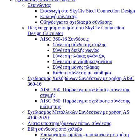
Ξεκινώντας
Εισαγωγή στο SkyCiv Steel Connection Design
Επιλογή σύνδεσης
Οδηγός για το σχεδιασμό σύνδεσης
Πώς να χρησιμοποιήσετε το SkyCiv Connection
Design Calculator
AISC 360-16 Συνδέσεις
Σύνδεση σύνδεσης στήλης
Σύνδεση διπλής γωνίας
Σύνδεση πλάκας φλάντζας
Σύνδεση με νάρθηκα γονάτου
Σύνδεση μονής πλάκας
Κάθετη σύνδεση με νάρθηκα
Σχεδιασμός Χαλύβδινων Συνδέσεων με χρήση AISC
360-16
AISC 360: Παράδειγμα σχεδίασης σύνδεσης
στιγμής
AISC 360: Παράδειγμα σχεδίασης σύνδεσης
διάτμησης
Σχεδιασμός Μεταλλικών Συνδέσεων με χρήση AS
4100:2020
Λίστα υποστηριζόμενων τύπων σύνδεσης
Είδη σύνδεσης από χάλυβα
Υπολογισμός ομάδας μπουλονιών με χρήση