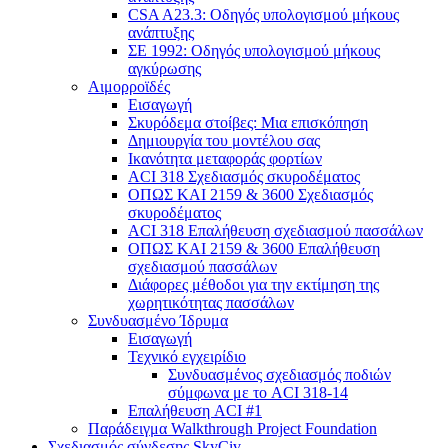
CSA A23.3: Οδηγός υπολογισμού μήκους
ανάπτυξης
ΣΕ 1992: Οδηγός υπολογισμού μήκους
αγκύρωσης
Αιμορροϊδές
Εισαγωγή
Σκυρόδεμα στοίβες: Μια επισκόπηση
Δημιουργία του μοντέλου σας
Ικανότητα μεταφοράς φορτίων
ACI 318 Σχεδιασμός σκυροδέματος
ΟΠΩΣ ΚΑΙ 2159 & 3600 Σχεδιασμός
σκυροδέματος
ACI 318 Επαλήθευση σχεδιασμού πασσάλων
ΟΠΩΣ ΚΑΙ 2159 & 3600 Επαλήθευση
σχεδιασμού πασσάλων
Διάφορες μέθοδοι για την εκτίμηση της
χωρητικότητας πασσάλων
Συνδυασμένο Ίδρυμα
Εισαγωγή
Τεχνικό εγχειρίδιο
Συνδυασμένος σχεδιασμός ποδιών
σύμφωνα με το ACI 318-14
Επαλήθευση ACI #1
Παράδειγμα Walkthrough Project Foundation
Σχεδιασμός σύνδεσης SkyCiv