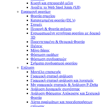
Κυρτή και σπειροειδή μέλη
Ανοίξτε το Web Steel Joists (SJI)
Εφαρμογή φορτίων
Φορτία σημείου
Κατανεμημένα φορτία (DL's)
Στιγμές
Περιοχή & Φορτία ανέμου
Ενσωματωμένη γεννήτρια φορτίου με δομικό
3D
Προεντεταμένο & Θερμικά Φορτία
Πιέσεις
Μόνο βάρος
Φόρτωση ομάδων
Φόρτωση συνδυασμών
Σχήματα συνδυασμού φορτίου
Επίλυση
Μοντέλο επισκευής
Γραμμική στατική ανάλυση
Γραμμική στατική ανάλυση και λυγισμός
Μη γραμμικός στατικός & Ανάλυση P-Delta
Ανάλυση δυναμικής συχνότητας
Ανάλυση Φάσματος Απόκρισης και Σεισμικά
Φορτία
Λίστα σφαλμάτων και προειδοποιήσεων
επίλυσης