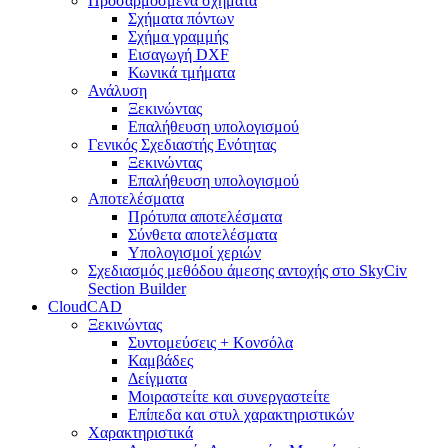
Προσαρμοσμένα σχήματα
Σχήματα πόντων
Σχήμα γραμμής
Εισαγωγή DXF
Κωνικά τμήματα
Ανάλυση
Ξεκινώντας
Επαλήθευση υπολογισμού
Γενικός Σχεδιαστής Ενότητας
Ξεκινώντας
Επαλήθευση υπολογισμού
Αποτελέσματα
Πρότυπα αποτελέσματα
Σύνθετα αποτελέσματα
Υπολογισμοί χεριών
Σχεδιασμός μεθόδου άμεσης αντοχής στο SkyCiv
Section Builder
CloudCAD
Ξεκινώντας
Συντομεύσεις + Κονσόλα
Καμβάδες
Δείγματα
Μοιραστείτε και συνεργαστείτε
Επίπεδα και στυλ χαρακτηριστικών
Χαρακτηριστικά