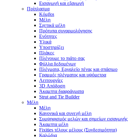
Εισαγωγή και εξαγωγή
Πρίπλασμα
Κόμβοι
Μέλη
Σχετικά μέλη
Πρότυπα συναρμολόγησης
Ενότητες
Υλικά
Υποστηρίζει
Πλάκες
Πλένουμε το πιάτο σας
Φύλλα δεδομένων
Πλέγματα, Εργαλείο πένας και σπάσιμο
Γραμμές πλέγματος και υψόμετρα
Λειτουργίες
3D Απόδοση
Άκαμπτα διαφράγματα
Strut and Tie Builder
Μέλη
Μέλη
Κανονικά και συνεχή μέλη
Συμψηφισμός μελών και σημείων εισαγωγής
Άκαμπτα μέλη
Fixities τέλους μέλους (Συνδεσιμότητα)
Καλώδια