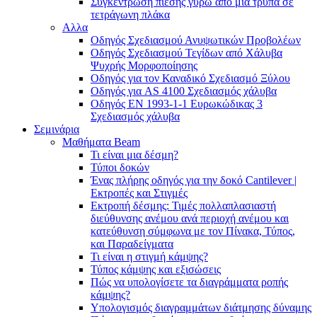
Συγκέντρωση πίεσης γύρω από μια τρύπα σε
τετράγωνη πλάκα
Αλλα
Οδηγός Σχεδιασμού Ανυψωτικών Προβολέων
Οδηγός Σχεδιασμού Τεγίδων από Χάλυβα
Ψυχρής Μορφοποίησης
Οδηγός για τον Καναδικό Σχεδιασμό Ξύλου
Οδηγός για AS 4100 Σχεδιασμός χάλυβα
Οδηγός ΕΝ 1993-1-1 Ευρωκώδικας 3
Σχεδιασμός χάλυβα
Σεμινάρια
Μαθήματα Beam
Τι είναι μια δέσμη?
Τύποι δοκών
Ένας πλήρης οδηγός για την δοκό Cantilever |
Εκτροπές και Στιγμές
Εκτροπή δέσμης: Τιμές πολλαπλασιαστή
διεύθυνσης ανέμου ανά περιοχή ανέμου και
κατεύθυνση σύμφωνα με τον Πίνακα, Τύπος,
και Παραδείγματα
Τι είναι η στιγμή κάμψης?
Τύπος κάμψης και εξισώσεις
Πώς να υπολογίσετε τα διαγράμματα ροπής
κάμψης?
Υπολογισμός διαγραμμάτων διάτμησης δύναμης