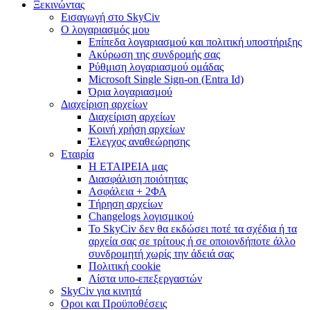
Ξεκινώντας
Εισαγωγή στο SkyCiv
Ο λογαριασμός μου
Επίπεδα λογαριασμού και πολιτική υποστήριξης
Ακύρωση της συνδρομής σας
Ρύθμιση λογαριασμού ομάδας
Microsoft Single Sign-on (Entra Id)
Όρια λογαριασμού
Διαχείριση αρχείων
Διαχείριση αρχείων
Κοινή χρήση αρχείων
Έλεγχος αναθεώρησης
Εταιρία
Η ΕΤΑΙΡΕΙΑ μας
Διασφάλιση ποιότητας
Ασφάλεια + 2ΦΑ
Τήρηση αρχείων
Changelogs λογισμικού
Το SkyCiv δεν θα εκδώσει ποτέ τα σχέδια ή τα
αρχεία σας σε τρίτους ή σε οποιονδήποτε άλλο
συνδρομητή χωρίς την άδειά σας
Πολιτική cookie
Λίστα υπο-επεξεργαστών
SkyCiv για κινητά
Οροι και Προϋποθέσεις