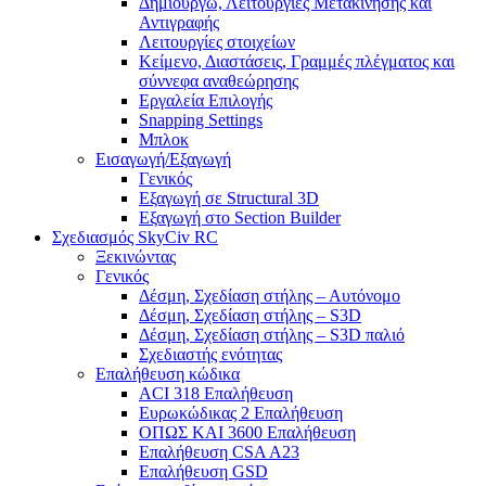
Δημιουργώ, Λειτουργίες Μετακίνησης και
Αντιγραφής
Λειτουργίες στοιχείων
Κείμενο, Διαστάσεις, Γραμμές πλέγματος και
σύννεφα αναθεώρησης
Εργαλεία Επιλογής
Snapping Settings
Μπλοκ
Εισαγωγή/Εξαγωγή
Γενικός
Εξαγωγή σε Structural 3D
Εξαγωγή στο Section Builder
Σχεδιασμός SkyCiv RC
Ξεκινώντας
Γενικός
Δέσμη, Σχεδίαση στήλης – Αυτόνομο
Δέσμη, Σχεδίαση στήλης – S3D
Δέσμη, Σχεδίαση στήλης – S3D παλιό
Σχεδιαστής ενότητας
Επαλήθευση κώδικα
ACI 318 Επαλήθευση
Ευρωκώδικας 2 Επαλήθευση
ΟΠΩΣ ΚΑΙ 3600 Επαλήθευση
Επαλήθευση CSA A23
Επαλήθευση GSD