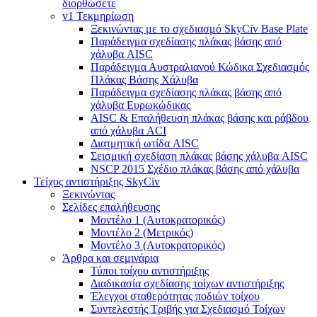
διορθώσετε
v1 Τεκμηρίωση
Ξεκινώντας με το σχεδιασμό SkyCiv Base Plate
Παράδειγμα σχεδίασης πλάκας βάσης από
χάλυβα AISC
Παράδειγμα Αυστραλιανού Κώδικα Σχεδιασμός
Πλάκας Βάσης Χάλυβα
Παράδειγμα σχεδίασης πλάκας βάσης από
χάλυβα Ευρωκώδικας
AISC & Επαλήθευση πλάκας βάσης και ράβδου
από χάλυβα ACI
Διατμητική ωτίδα AISC
Σεισμική σχεδίαση πλάκας βάσης χάλυβα AISC
NSCP 2015 Σχέδιο πλάκας βάσης από χάλυβα
Τείχος αντιστήριξης SkyCiv
Ξεκινώντας
Σελίδες επαλήθευσης
Μοντέλο 1 (Αυτοκρατορικός)
Μοντέλο 2 (Μετρικός)
Μοντέλο 3 (Αυτοκρατορικός)
Άρθρα και σεμινάρια
Τύποι τοίχου αντιστήριξης
Διαδικασία σχεδίασης τοίχων αντιστήριξης
Έλεγχοι σταθερότητας ποδιών τοίχου
Συντελεστής Τριβής για Σχεδιασμό Τοίχων