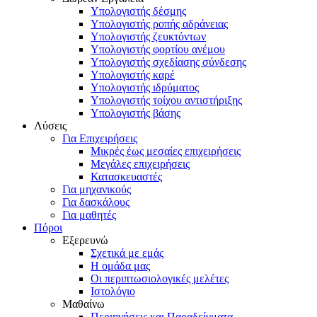
Υπολογιστής δέσμης
Υπολογιστής ροπής αδράνειας
Υπολογιστής ζευκτόντων
Υπολογιστής φορτίου ανέμου
Υπολογιστής σχεδίασης σύνδεσης
Υπολογιστής καρέ
Υπολογιστής ιδρύματος
Υπολογιστής τοίχου αντιστήριξης
Υπολογιστής βάσης
Λύσεις
Για Επιχειρήσεις
Μικρές έως μεσαίες επιχειρήσεις
Μεγάλες επιχειρήσεις
Κατασκευαστές
Για μηχανικούς
Για δασκάλους
Για μαθητές
Πόροι
Εξερευνώ
Σχετικά με εμάς
Η ομάδα μας
Οι περιπτωσιολογικές μελέτες
Ιστολόγιο
Μαθαίνω
Περιηγήσεις και Παραδείγματα