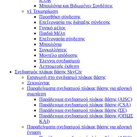
ICOR
Μπουλόνια και Βιδωμένες Συνδέσεις
v1 Τεκμηρίωση
Προσθήκη σύνδεσης
Επεξεργασία της διάταξης σύνδεσης
Γονικό μέλος
Παιδιά Μέλη
Επεξεργασία σύνδεσης
Μπουλόνια
Συγκολλήσεις
Μοντέλο απόδοσης
Έλεγχοι σχεδιασμού
Λεπτομερής έκθεση
Σχεδιασμός πλάκας βάσης SkyCiv
Εισαγωγή στο σχεδιασμό πλάκας βάσης
Ξεκινώντας
Παραδείγματα σχεδιασμού πλάκας βάσης για αξονική
συμπίεση
Παράδειγμα σχεδιασμού πλάκας βάσης (AISC)
Παράδειγμα σχεδιασμού πλάκας βάσης (CSA)
Παράδειγμα σχεδιασμού πλάκας βάσης (ΣΕ)
Παράδειγμα σχεδιασμού πλάκας βάσης (ΟΠΩΣ
ΚΑΙ)
Παραδείγματα σχεδιασμού πλάκας βάσης για αξονική
ένταση