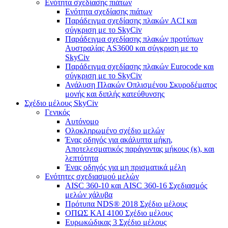
Ενότητα σχεδίασης πιάτων
Ενότητα σχεδίασης πιάτων
Παράδειγμα σχεδίασης πλακών ACI και
σύγκριση με το SkyCiv
Παράδειγμα σχεδίασης πλακών προτύπων
Αυστραλίας AS3600 και σύγκριση με το
SkyCiv
Παράδειγμα σχεδίασης πλακών Eurocode και
σύγκριση με το SkyCiv
Ανάλυση Πλακών Οπλισμένου Σκυροδέματος
μονής και διπλής κατεύθυνσης
Σχέδιο μέλους SkyCiv
Γενικός
Αυτόνομο
Ολοκληρωμένο σχέδιο μελών
Ένας οδηγός για ακάλυπτα μήκη,
Αποτελεσματικός παράγοντας μήκους (κ), και
λεπτότητα
Ένας οδηγός για μη πρισματικά μέλη
Ενότητες σχεδιασμού μελών
AISC 360-10 και AISC 360-16 Σχεδιασμός
μελών χάλυβα
Πρότυπα NDS® 2018 Σχέδιο μέλους
ΟΠΩΣ ΚΑΙ 4100 Σχέδιο μέλους
Ευρωκώδικας 3 Σχέδιο μέλους