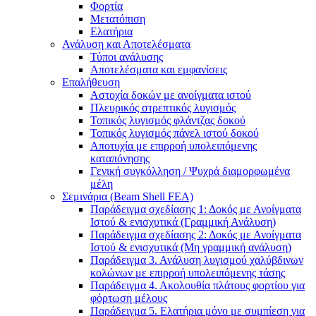
Φορτία
Μετατόπιση
Ελατήρια
Ανάλυση και Αποτελέσματα
Τύποι ανάλυσης
Αποτελέσματα και εμφανίσεις
Επαλήθευση
Αστοχία δοκών με ανοίγματα ιστού
Πλευρικός στρεπτικός λυγισμός
Τοπικός λυγισμός φλάντζας δοκού
Τοπικός λυγισμός πάνελ ιστού δοκού
Αποτυχία με επιρροή υπολειπόμενης
καταπόνησης
Γενική συγκόλληση / Ψυχρά διαμορφωμένα
μέλη
Σεμινάρια (Beam Shell FEA)
Παράδειγμα σχεδίασης 1: Δοκός με Ανοίγματα
Ιστού & ενισχυτικά (Γραμμική Ανάλυση)
Παράδειγμα σχεδίασης 2: Δοκός με Ανοίγματα
Ιστού & ενισχυτικά (Μη γραμμική ανάλυση)
Παράδειγμα 3. Ανάλυση λυγισμού χαλύβδινων
κολώνων με επιρροή υπολειπόμενης τάσης
Παράδειγμα 4. Ακολουθία πλάτους φορτίου για
φόρτωση μέλους
Παράδειγμα 5. Ελατήρια μόνο με συμπίεση για