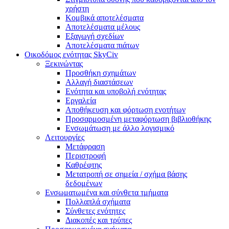
χρήστη
Κομβικά αποτελέσματα
Αποτελέσματα μέλους
Εξαγωγή σχεδίων
Αποτελέσματα πιάτων
Οικοδόμος ενότητας SkyCiv
Ξεκινώντας
Προσθήκη σχημάτων
Αλλαγή διαστάσεων
Ενότητα και υποβολή ενότητας
Εργαλεία
Αποθήκευση και φόρτωση ενοτήτων
Προσαρμοσμένη μεταφόρτωση βιβλιοθήκης
Ενσωμάτωση με άλλο λογισμικό
Λειτουργίες
Μετάφραση
Περιστροφή
Καθρέφτης
Μετατροπή σε σημεία / σχήμα βάσης
δεδομένων
Ενσωματωμένα και σύνθετα τμήματα
Πολλαπλά σχήματα
Σύνθετες ενότητες
Διακοπές και τρύπες