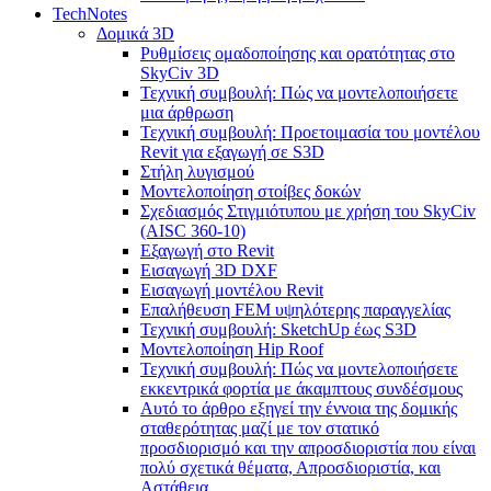
TechNotes
Δομικά 3D
Ρυθμίσεις ομαδοποίησης και ορατότητας στο
SkyCiv 3D
Τεχνική συμβουλή: Πώς να μοντελοποιήσετε
μια άρθρωση
Τεχνική συμβουλή: Προετοιμασία του μοντέλου
Revit για εξαγωγή σε S3D
Στήλη λυγισμού
Μοντελοποίηση στοίβες δοκών
Σχεδιασμός Στιγμιότυπου με χρήση του SkyCiv
(AISC 360-10)
Εξαγωγή στο Revit
Εισαγωγή 3D DXF
Εισαγωγή μοντέλου Revit
Επαλήθευση FEM υψηλότερης παραγγελίας
Τεχνική συμβουλή: SketchUp έως S3D
Μοντελοποίηση Hip Roof
Τεχνική συμβουλή: Πώς να μοντελοποιήσετε
εκκεντρικά φορτία με άκαμπτους συνδέσμους
Αυτό το άρθρο εξηγεί την έννοια της δομικής
σταθερότητας μαζί με τον στατικό
προσδιορισμό και την απροσδιοριστία που είναι
πολύ σχετικά θέματα, Απροσδιοριστία, και
Αστάθεια