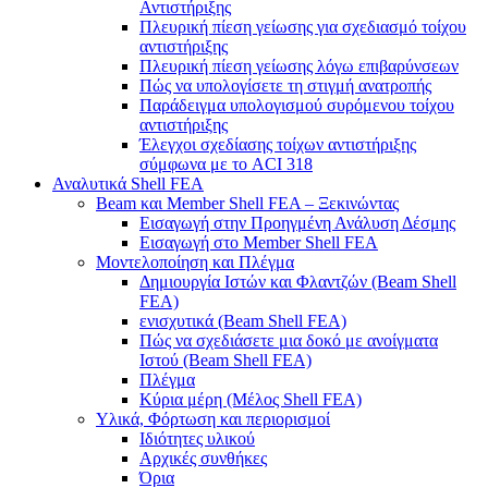
Αντιστήριξης
Πλευρική πίεση γείωσης για σχεδιασμό τοίχου
αντιστήριξης
Πλευρική πίεση γείωσης λόγω επιβαρύνσεων
Πώς να υπολογίσετε τη στιγμή ανατροπής
Παράδειγμα υπολογισμού συρόμενου τοίχου
αντιστήριξης
Έλεγχοι σχεδίασης τοίχων αντιστήριξης
σύμφωνα με το ACI 318
Αναλυτικά Shell FEA
Beam και Member Shell FEA – Ξεκινώντας
Εισαγωγή στην Προηγμένη Ανάλυση Δέσμης
Εισαγωγή στο Member Shell FEA
Μοντελοποίηση και Πλέγμα
Δημιουργία Ιστών και Φλαντζών (Beam Shell
FEA)
ενισχυτικά (Beam Shell FEA)
Πώς να σχεδιάσετε μια δοκό με ανοίγματα
Ιστού (Beam Shell FEA)
Πλέγμα
Κύρια μέρη (Μέλος Shell FEA)
Υλικά, Φόρτωση και περιορισμοί
Ιδιότητες υλικού
Αρχικές συνθήκες
Όρια