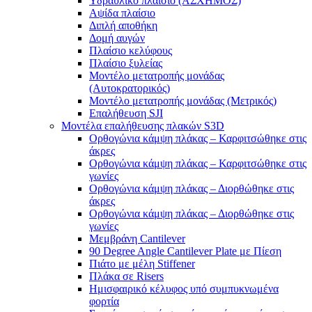
Υδραυλικό πλαίσιο (ΑΣΧΗΜΟΣ)
Αψίδα πλαίσιο
Διπλή αποθήκη
Δομή αυγών
Πλαίσιο κελύφους
Πλαίσιο ξυλείας
Μοντέλο μετατροπής μονάδας
(Αυτοκρατορικός)
Μοντέλο μετατροπής μονάδας (Μετρικός)
Επαλήθευση SJI
Μοντέλα επαλήθευσης πλακών S3D
Ορθογώνια κάμψη πλάκας – Καρφιτσώθηκε στις
άκρες
Ορθογώνια κάμψη πλάκας – Καρφιτσώθηκε στις
γωνίες
Ορθογώνια κάμψη πλάκας – Διορθώθηκε στις
άκρες
Ορθογώνια κάμψη πλάκας – Διορθώθηκε στις
γωνίες
Μεμβράνη Cantilever
90 Degree Angle Cantilever Plate με Πίεση
Πιάτο με μέλη Stiffener
Πλάκα σε Risers
Ημισφαιρικό κέλυφος υπό συμπυκνωμένα
φορτία