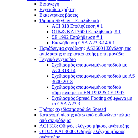
Εισαγωγή
Εγχειρίδιο χρήστη
Εκκεντρικές βάσεις
Ίδρυμα SkyCiv – Επαλήθευση
ACI 318 Επαλήθευση # 1
ΟΠΩΣ ΚΑΙ 3600 Επαλήθευση # 1
ΣΕ 1992 Επαλήθευση # 1
Επαλήθευση CSA A23.3-14 # 1
Παράδειγμα σχεδίασης AS3600 | Σύνδεση της
αντίδρασης υπερκατασκευής με τη μονάδα
Τεχνικό εγχειρίδιο
Σχεδιασμός απομονωμένου ποδιού με
ACI 318-14
Σχεδιασμός απομονωμένου ποδιού με AS
3600 2018
Σχεδιασμός απομονωμένου ποδιού
σύμφωνα με το ΕΝ 1992 & ΣΕ 1997
Σχεδιασμός Spread Footing σύμφωνα με
το CSA A23.3
Τρόπος σχεδίασης ποδιών Spread
Κατανομή πίεσης κάτω από ορθογώνιο πέλμα
από σκυρόδεμα
ACI 318: Οδηγός ελέγχου μήκους ανάπτυξης
ΟΠΩΣ ΚΑΙ 3600: Οδηγός ελέγχου μήκους
ανάπτυξης