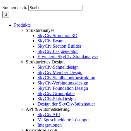
Suchen nach:
Produkte
Strukturanalyse
SkyCiv Structural 3D
SkyCiv Beam
SkyCiv Section Builder
SkyCiv Lastgenerator
Erweiterte SkyCiv-Strahlanalyse
Strukturiertes Design
SkyCiv-Schnelldesign
SkyCiv Member Design
SkyCiv Stahlbetonkonstruktion
SkyCiv-Verbindungsdesign
SkyCiv Foundation Design
SkyCiv Grundplatte
SkyCiv-Slab-Design
Design der SkyCiv-Stützmauer
API & Automatisierung
SkyCiv API
Maßgeschneiderte Lösungen
Integrationen
Kostenlose Tools