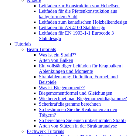
Andere
Leitfaden zur Konstruktion von Hebeösen
Leitfaden für die Pfettenkonstruktion aus
kaltgeformtem Stahl
Leitfaden zum kanadischen Holzbalkendesign
Leitfaden für AS 4100 Stahldesign
Leitfaden für EN 1993-1-1 Eurocode 3
Stahldesign
Tutorials
Beam Tutorials
Was ist ein Strahl??
Arten von Balken
Ein vollständiger Leitfaden für Kragbalken |
Ablenkungen und Momente
Strahlablenkung: Definition, Formel, und
Beispiele
Was ist Biegemoment??
Biegemomentformel und Gleichungen
Wie berechnet man Biegemomentdiagramme?
Scherkraftdiagramme berechnen
So bestimmen Sie die Reaktionen an den
Trägern?
So berechnen Sie einen unbestimmten Strahl?
Arten von Stützen in der Strukturanalyse
Fachwerk-Tutorials