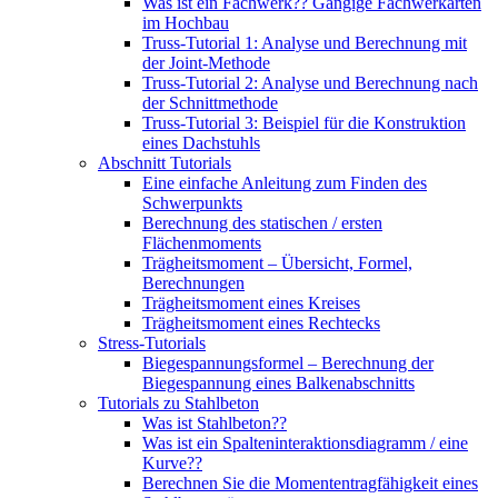
Was ist ein Fachwerk?? Gängige Fachwerkarten
im Hochbau
Truss-Tutorial 1: Analyse und Berechnung mit
der Joint-Methode
Truss-Tutorial 2: Analyse und Berechnung nach
der Schnittmethode
Truss-Tutorial 3: Beispiel für die Konstruktion
eines Dachstuhls
Abschnitt Tutorials
Eine einfache Anleitung zum Finden des
Schwerpunkts
Berechnung des statischen / ersten
Flächenmoments
Trägheitsmoment – ​​Übersicht, Formel,
Berechnungen
Trägheitsmoment eines Kreises
Trägheitsmoment eines Rechtecks
Stress-Tutorials
Biegespannungsformel – Berechnung der
Biegespannung eines Balkenabschnitts
Tutorials zu Stahlbeton
Was ist Stahlbeton??
Was ist ein Spalteninteraktionsdiagramm / eine
Kurve??
Berechnen Sie die Momententragfähigkeit eines