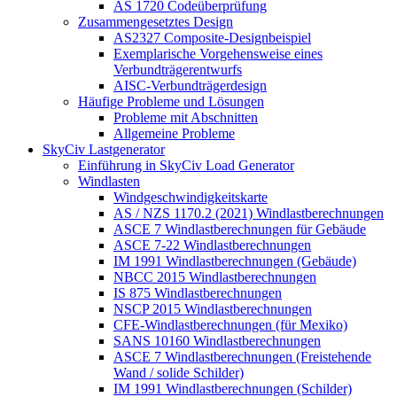
AS 1720 Codeüberprüfung
Zusammengesetztes Design
AS2327 Composite-Designbeispiel
Exemplarische Vorgehensweise eines
Verbundträgerentwurfs
AISC-Verbundträgerdesign
Häufige Probleme und Lösungen
Probleme mit Abschnitten
Allgemeine Probleme
SkyCiv Lastgenerator
Einführung in SkyCiv Load Generator
Windlasten
Windgeschwindigkeitskarte
AS / NZS 1170.2 (2021) Windlastberechnungen
ASCE 7 Windlastberechnungen für Gebäude
ASCE 7-22 Windlastberechnungen
IM 1991 Windlastberechnungen (Gebäude)
NBCC 2015 Windlastberechnungen
IS 875 Windlastberechnungen
NSCP 2015 Windlastberechnungen
CFE-Windlastberechnungen (für Mexiko)
SANS 10160 Windlastberechnungen
ASCE 7 Windlastberechnungen (Freistehende
Wand / solide Schilder)
IM 1991 Windlastberechnungen (Schilder)