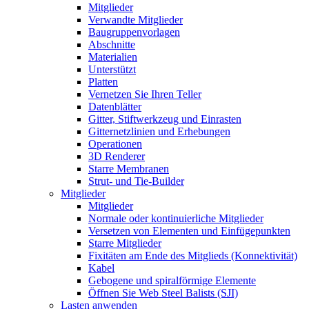
Mitglieder
Verwandte Mitglieder
Baugruppenvorlagen
Abschnitte
Materialien
Unterstützt
Platten
Vernetzen Sie Ihren Teller
Datenblätter
Gitter, Stiftwerkzeug und Einrasten
Gitternetzlinien und Erhebungen
Operationen
3D Renderer
Starre Membranen
Strut- und Tie-Builder
Mitglieder
Mitglieder
Normale oder kontinuierliche Mitglieder
Versetzen von Elementen und Einfügepunkten
Starre Mitglieder
Fixitäten am Ende des Mitglieds (Konnektivität)
Kabel
Gebogene und spiralförmige Elemente
Öffnen Sie Web Steel Balists (SJI)
Lasten anwenden