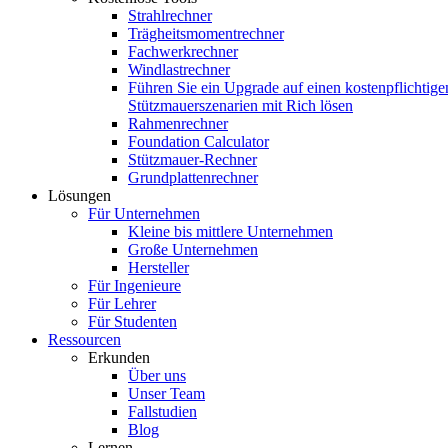
Strahlrechner
Trägheitsmomentrechner
Fachwerkrechner
Windlastrechner
Führen Sie ein Upgrade auf einen kostenpflichtige
Stützmauerszenarien mit Rich lösen
Rahmenrechner
Foundation Calculator
Stützmauer-Rechner
Grundplattenrechner
Lösungen
Für Unternehmen
Kleine bis mittlere Unternehmen
Große Unternehmen
Hersteller
Für Ingenieure
Für Lehrer
Für Studenten
Ressourcen
Erkunden
Über uns
Unser Team
Fallstudien
Blog
Lernen