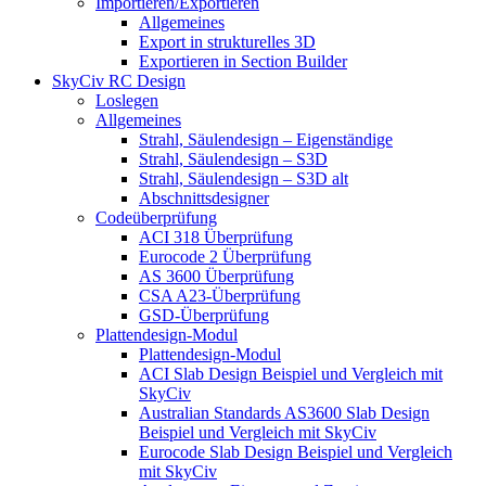
Importieren/Exportieren
Allgemeines
Export in strukturelles 3D
Exportieren in Section Builder
SkyCiv RC Design
Loslegen
Allgemeines
Strahl, Säulendesign – Eigenständige
Strahl, Säulendesign – S3D
Strahl, Säulendesign – S3D alt
Abschnittsdesigner
Codeüberprüfung
ACI 318 Überprüfung
Eurocode 2 Überprüfung
AS 3600 Überprüfung
CSA A23-Überprüfung
GSD-Überprüfung
Plattendesign-Modul
Plattendesign-Modul
ACI Slab Design Beispiel und Vergleich mit
SkyCiv
Australian Standards AS3600 Slab Design
Beispiel und Vergleich mit SkyCiv
Eurocode Slab Design Beispiel und Vergleich
mit SkyCiv