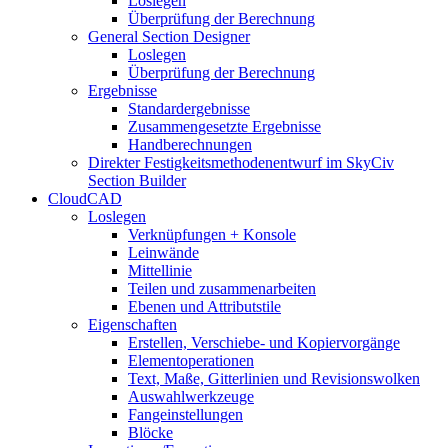
Loslegen
Überprüfung der Berechnung
General Section Designer
Loslegen
Überprüfung der Berechnung
Ergebnisse
Standardergebnisse
Zusammengesetzte Ergebnisse
Handberechnungen
Direkter Festigkeitsmethodenentwurf im SkyCiv
Section Builder
CloudCAD
Loslegen
Verknüpfungen + Konsole
Leinwände
Mittellinie
Teilen und zusammenarbeiten
Ebenen und Attributstile
Eigenschaften
Erstellen, Verschiebe- und Kopiervorgänge
Elementoperationen
Text, Maße, Gitterlinien und Revisionswolken
Auswahlwerkzeuge
Fangeinstellungen
Blöcke