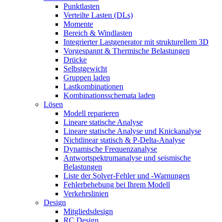
Punktlasten
Verteilte Lasten (DLs)
Momente
Bereich & Windlasten
Integrierter Lastgenerator mit strukturellem 3D
Vorgespannt & Thermische Belastungen
Drücke
Selbstgewicht
Gruppen laden
Lastkombinationen
Kombinationsschemata laden
Lösen
Modell reparieren
Lineare statische Analyse
Lineare statische Analyse und Knickanalyse
Nichtlinear statisch & P-Delta-Analyse
Dynamische Frequenzanalyse
Antwortspektrumanalyse und seismische
Belastungen
Liste der Solver-Fehler und -Warnungen
Fehlerbehebung bei Ihrem Modell
Verkehrslinien
Design
Mitgliedsdesign
RC Design