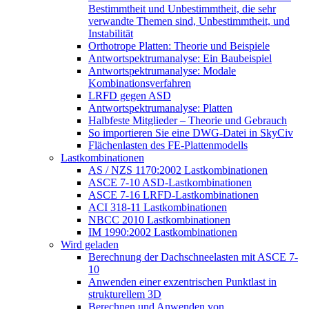
Bestimmtheit und Unbestimmtheit, die sehr
verwandte Themen sind, Unbestimmtheit, und
Instabilität
Orthotrope Platten: Theorie und Beispiele
Antwortspektrumanalyse: Ein Baubeispiel
Antwortspektrumanalyse: Modale
Kombinationsverfahren
LRFD gegen ASD
Antwortspektrumanalyse: Platten
Halbfeste Mitglieder – Theorie und Gebrauch
So importieren Sie eine DWG-Datei in SkyCiv
Flächenlasten des FE-Plattenmodells
Lastkombinationen
AS / NZS 1170:2002 Lastkombinationen
ASCE 7-10 ASD-Lastkombinationen
ASCE 7-16 LRFD-Lastkombinationen
ACI 318-11 Lastkombinationen
NBCC 2010 Lastkombinationen
IM 1990:2002 Lastkombinationen
Wird geladen
Berechnung der Dachschneelasten mit ASCE 7-
10
Anwenden einer exzentrischen Punktlast in
strukturellem 3D
Berechnen und Anwenden von