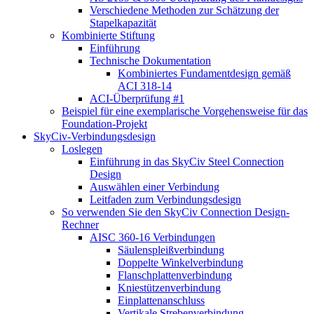
Verschiedene Methoden zur Schätzung der
Stapelkapazität
Kombinierte Stiftung
Einführung
Technische Dokumentation
Kombiniertes Fundamentdesign gemäß
ACI 318-14
ACI-Überprüfung #1
Beispiel für eine exemplarische Vorgehensweise für das
Foundation-Projekt
SkyCiv-Verbindungsdesign
Loslegen
Einführung in das SkyCiv Steel Connection
Design
Auswählen einer Verbindung
Leitfaden zum Verbindungsdesign
So verwenden Sie den SkyCiv Connection Design-
Rechner
AISC 360-16 Verbindungen
Säulenspleißverbindung
Doppelte Winkelverbindung
Flanschplattenverbindung
Kniestützenverbindung
Einplattenanschluss
Vertikale Strebenverbindung