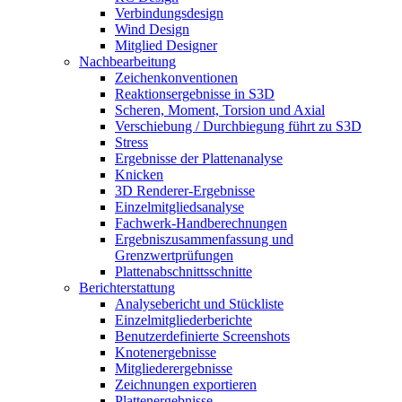
Verbindungsdesign
Wind Design
Mitglied Designer
Nachbearbeitung
Zeichenkonventionen
Reaktionsergebnisse in S3D
Scheren, Moment, Torsion und Axial
Verschiebung / Durchbiegung führt zu S3D
Stress
Ergebnisse der Plattenanalyse
Knicken
3D Renderer-Ergebnisse
Einzelmitgliedsanalyse
Fachwerk-Handberechnungen
Ergebniszusammenfassung und
Grenzwertprüfungen
Plattenabschnittsschnitte
Berichterstattung
Analysebericht und Stückliste
Einzelmitgliederberichte
Benutzerdefinierte Screenshots
Knotenergebnisse
Mitgliederergebnisse
Zeichnungen exportieren
Plattenergebnisse