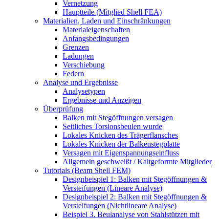
Vernetzung
Hauptteile (Mitglied Shell FEA)
Materialien, Laden und Einschränkungen
Materialeigenschaften
Anfangsbedingungen
Grenzen
Ladungen
Verschiebung
Federn
Analyse und Ergebnisse
Analysetypen
Ergebnisse und Anzeigen
Überprüfung
Balken mit Stegöffnungen versagen
Seitliches Torsionsbeulen wurde
Lokales Knicken des Trägerflansches
Lokales Knicken der Balkenstegplatte
Versagen mit Eigenspannungseinfluss
Allgemein geschweißt / Kaltgeformte Mitglieder
Tutorials (Beam Shell FEM)
Designbeispiel 1: Balken mit Stegöffnungen &
Versteifungen (Lineare Analyse)
Designbeispiel 2: Balken mit Stegöffnungen &
Versteifungen (Nichtlineare Analyse)
Beispiel 3. Beulanalyse von Stahlstützen mit