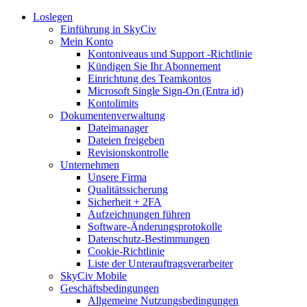
Loslegen
Einführung in SkyCiv
Mein Konto
Kontoniveaus und Support -Richtlinie
Kündigen Sie Ihr Abonnement
Einrichtung des Teamkontos
Microsoft Single Sign-On (Entra id)
Kontolimits
Dokumentenverwaltung
Dateimanager
Dateien freigeben
Revisionskontrolle
Unternehmen
Unsere Firma
Qualitätssicherung
Sicherheit + 2FA
Aufzeichnungen führen
Software-Änderungsprotokolle
Datenschutz-Bestimmungen
Cookie-Richtlinie
Liste der Unterauftragsverarbeiter
SkyCiv Mobile
Geschäftsbedingungen
Allgemeine Nutzungsbedingungen