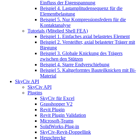
Einfluss der Eigenspannung
Beispiel 4. Lastamplitudensequenz für die
Elementbelastung
Beispiel 5. Nur Kompressionsfedern für die
Kontaktanalyse
Tutorials (Mitglied Shell FEA)
Beispiel 1. Einfaches axial belastetes Element
Beispiel 2. Versteifter, axial belasteter Träger mit
Biegung
Beispiel 3. Globale Knickung des Trägers
zwischen den Stützen
Beispiel 4. Starre Endverschiebung
Beispiel 5. Kaltgeformtes Bauteilknicken mit Bi-
Material
SkyCiv API
SkyCiv API
Plugins
SkyCiv für Excel
Grasshopper V2
Revit Plugin
Revit Plugin Validation
Microsoft-Teams
SolidWorks-Plug-in
SkyCiv-Revit-Doppellink
Heuschrecke