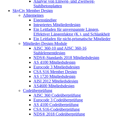
Analyse von Einweg- und Zweiweg-
Stahlbetonplatten
SkyCiv Member Design
Allgemeines
Eigenständige
Integriertes Mitgliederdesign
Ein Leitfaden für unverspannte Längen,
Effektiver Längenfaktor (K.), und Schlankheit
Ein Leitfaden für nicht-prismatische Mitglieder
Mitglieder-Design-Module
AISC 360-10 und AISC 360-16
Stahlelementdesign
NDS®-Standards 2018 Mitgliedsdesign
AS 4100 Mitgliedsdesign
Eurocode 3 Mitgliedsdesign
CSA S16 Member Design
AS 1720 Mitgliedsdesign
AISI 2012 Mitgliedsdesign
AS4600 Mitgliedsdesign
Codeüberprüfung
AISC 360 Codeüberprüfung
Eurocode 3 Codeüberprüfung
AS 4100 Codeüberprüfung
CSA S16-Codeüberprüfung
NDS® 2018 Codeüberprüfung