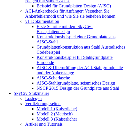
Biegen mit starker Achse
Beispiel für Grundplatten Design (AISC)
ACI-Ankerchecks für Anfänger: Verstehen Sie
Ankerfehlermodi und wie Sie sie beheben können
v1-Dokumentation
Erste Schritte mit dem SkyCiv-
Basisplattendesign
Konstruktionsbeispiel einer Grundplatte aus
AISC-Stahl
Grundplattenkonstruktion aus Stahl Australisches
Codebeispiel
Konstruktionsbeispiel für Stahlgrundplatte
Eurocode
AISC & Überprüfung der ACI-Stahlgrundplatte
und der Ankerstange
AISC-Scherlasche
AISC-Stahlgrundplatte, seismisches Design
NSCP 2015 Design der Grundplatte aus Stahl
SkyCiv-Stützmauer
Loslegen
Verifizierungsseiten
Modell 1 (Kaiserliche)
Modell 2 (Metrisch)
Modell 3 (Kaiserliche)
Artikel und Tutorials