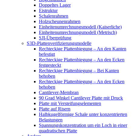
Doppeltes Lager
Eistruktur
Schalenrahmen
Holzscheunenrahmen
Einheitenumrechnungsmodell (Kaiserliche)
Einheitenumrechnungsmodell (Metrisch)
SJI-Überprüfung
S3D-Plattenverifizierungsmodelle
Rechteckige Plattenbiegung – An den Kanten
befestigt
Rechteckige Plattenbiegung – An den Ecken
festgesteckt
Rechteckige Plattenbiegung – Bei Kanten
behoben
Rechteckige Plattenbiegung – An den Ecken
behoben
Cantilever-Membran
90 Grad Winkel Cantilever Platte mit Druck
Platte mit Versteifungselementen
Platte auf Risern
Halbkugelförmige Schale unter konzentrierten
Belastungen
Spannungskonzentration um ein Loch in einer
quadratischen Platte