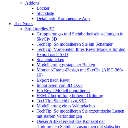
Addons
Locker
Stückliste
Detaillierte Kommentare App
TechNotes
Strukturelles 3D
Gruppierungs- und Sichtbarkeitseinstellungen in
SkyCiv 3D
TechTip: So modellieren Sie ein Scharnier
TechTip: Vorbereiten Ihres Revit-Modells für den
Export nach S3D
Spaltenknicken
Modellierung gestapelter Balken
Moment-Frame-Design mit SkyCiv (AISC 360-
10)
Export nach Revit
Importieren von 3D DXF
Ein Revit-Modell importieren
FEM-Überprüfung höherer Ordnung
TechTip: SketchUp zu S3D
Modellierung eines Walmdaches
TechTip: So modellieren Sie exzentrische Lasten
mit starren Verbindungen
Dieser Artikel erklärt das Konzept der
strukturellen Stabilität zusammen mit statischer