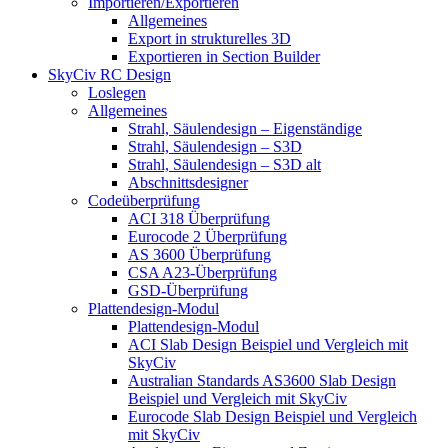
Importieren/Exportieren
Allgemeines
Export in strukturelles 3D
Exportieren in Section Builder
SkyCiv RC Design
Loslegen
Allgemeines
Strahl, Säulendesign – Eigenständige
Strahl, Säulendesign – S3D
Strahl, Säulendesign – S3D alt
Abschnittsdesigner
Codeüberprüfung
ACI 318 Überprüfung
Eurocode 2 Überprüfung
AS 3600 Überprüfung
CSA A23-Überprüfung
GSD-Überprüfung
Plattendesign-Modul
Plattendesign-Modul
ACI Slab Design Beispiel und Vergleich mit
SkyCiv
Australian Standards AS3600 Slab Design
Beispiel und Vergleich mit SkyCiv
Eurocode Slab Design Beispiel und Vergleich
mit SkyCiv