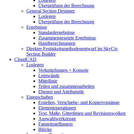
Loslegen
Überprüfung der Berechnung
General Section Designer
Loslegen
Überprüfung der Berechnung
Ergebnisse
Standardergebnisse
Zusammengesetzte Ergebnisse
Handberechnungen
Direkter Festigkeitsmethodenentwurf im SkyCiv
Section Builder
CloudCAD
Loslegen
Verknüpfungen + Konsole
Leinwände
Mittellinie
Teilen und zusammenarbeiten
Ebenen und Attributstile
Eigenschaften
Erstellen, Verschiebe- und Kopiervorgänge
Elementoperationen
Text, Maße, Gitterlinien und Revisionswolken
Auswahlwerkzeuge
Fangeinstellungen
Blöcke