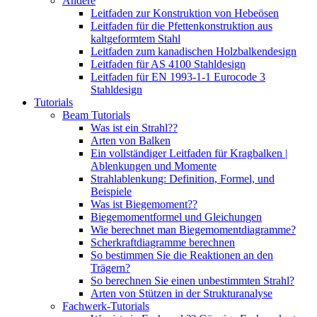
Andere
Leitfaden zur Konstruktion von Hebeösen
Leitfaden für die Pfettenkonstruktion aus
kaltgeformtem Stahl
Leitfaden zum kanadischen Holzbalkendesign
Leitfaden für AS 4100 Stahldesign
Leitfaden für EN 1993-1-1 Eurocode 3
Stahldesign
Tutorials
Beam Tutorials
Was ist ein Strahl??
Arten von Balken
Ein vollständiger Leitfaden für Kragbalken |
Ablenkungen und Momente
Strahlablenkung: Definition, Formel, und
Beispiele
Was ist Biegemoment??
Biegemomentformel und Gleichungen
Wie berechnet man Biegemomentdiagramme?
Scherkraftdiagramme berechnen
So bestimmen Sie die Reaktionen an den
Trägern?
So berechnen Sie einen unbestimmten Strahl?
Arten von Stützen in der Strukturanalyse
Fachwerk-Tutorials