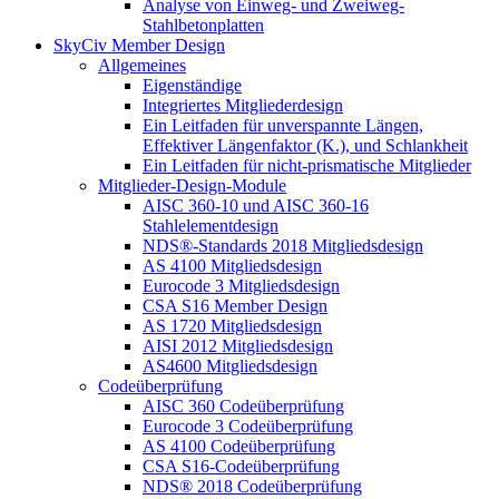
Analyse von Einweg- und Zweiweg-
Stahlbetonplatten
SkyCiv Member Design
Allgemeines
Eigenständige
Integriertes Mitgliederdesign
Ein Leitfaden für unverspannte Längen,
Effektiver Längenfaktor (K.), und Schlankheit
Ein Leitfaden für nicht-prismatische Mitglieder
Mitglieder-Design-Module
AISC 360-10 und AISC 360-16
Stahlelementdesign
NDS®-Standards 2018 Mitgliedsdesign
AS 4100 Mitgliedsdesign
Eurocode 3 Mitgliedsdesign
CSA S16 Member Design
AS 1720 Mitgliedsdesign
AISI 2012 Mitgliedsdesign
AS4600 Mitgliedsdesign
Codeüberprüfung
AISC 360 Codeüberprüfung
Eurocode 3 Codeüberprüfung
AS 4100 Codeüberprüfung
CSA S16-Codeüberprüfung
NDS® 2018 Codeüberprüfung