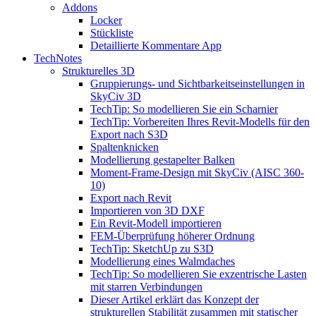
Addons
Locker
Stückliste
Detaillierte Kommentare App
TechNotes
Strukturelles 3D
Gruppierungs- und Sichtbarkeitseinstellungen in
SkyCiv 3D
TechTip: So modellieren Sie ein Scharnier
TechTip: Vorbereiten Ihres Revit-Modells für den
Export nach S3D
Spaltenknicken
Modellierung gestapelter Balken
Moment-Frame-Design mit SkyCiv (AISC 360-
10)
Export nach Revit
Importieren von 3D DXF
Ein Revit-Modell importieren
FEM-Überprüfung höherer Ordnung
TechTip: SketchUp zu S3D
Modellierung eines Walmdaches
TechTip: So modellieren Sie exzentrische Lasten
mit starren Verbindungen
Dieser Artikel erklärt das Konzept der
strukturellen Stabilität zusammen mit statischer