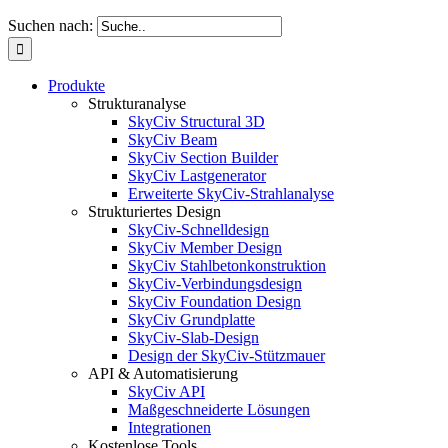
Suchen nach:
Produkte
Strukturanalyse
SkyCiv Structural 3D
SkyCiv Beam
SkyCiv Section Builder
SkyCiv Lastgenerator
Erweiterte SkyCiv-Strahlanalyse
Strukturiertes Design
SkyCiv-Schnelldesign
SkyCiv Member Design
SkyCiv Stahlbetonkonstruktion
SkyCiv-Verbindungsdesign
SkyCiv Foundation Design
SkyCiv Grundplatte
SkyCiv-Slab-Design
Design der SkyCiv-Stützmauer
API & Automatisierung
SkyCiv API
Maßgeschneiderte Lösungen
Integrationen
Kostenlose Tools