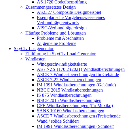
AS 1720 Codeüberprüfung
Zusammengesetztes Design
AS2327 Composite-Designbeispiel
Exemplarische Vorgehensweise eines
Verbundträgerentwurfs
AISC-Verbundträgerdesign
Häufige Probleme und Lösungen
Probleme mit Abschnitten
Allgemeine Probleme
SkyCiv Lastgenerator
Einführung in SkyCiv Load Generator
Windlasten
Windgeschwindigkeitskarte
AS / NZS 1170.2 (2021) Windlastberechnungen
ASCE 7 Windlastberechnungen für Gebäude
ASCE 7-22 Windlastberechnungen
IM 1991 Windlastberechnungen (Gebäude)
NBCC 2015 Windlastberechnungen
IS 875 Windlastberechnungen
NSCP 2015 Windlastberechnungen
CFE-Windlastberechnungen (für Mexiko)
SANS 10160 Windlastberechnungen
ASCE 7 Windlastberechnungen (Freistehende
Wand / solide Schilder)
IM 1991 Windlastberechnungen (Schilder)