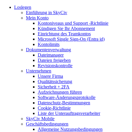
Loslegen
Einführung in SkyCiv
Mein Konto
Kontoniveaus und Support -Richtlinie
Kündigen Sie Ihr Abonnement
Einrichtung des Teamkontos
Microsoft Single Sign-On (Entra id)
Kontolimits
Dokumentenverwaltung
Dateimanager
Dateien freigeben
Revisionskontrolle
Unternehmen
Unsere Firma
Qualitätssicherung
Sicherheit + 2FA
Aufzeichnungen führen
Software-Änderungsprotokolle
Datenschutz-Bestimmungen
Cookie-Richtlinie
Liste der Unterauftragsverarbeiter
SkyCiv Mobile
Geschäftsbedingungen
Allgemeine Nutzungsbedingungen