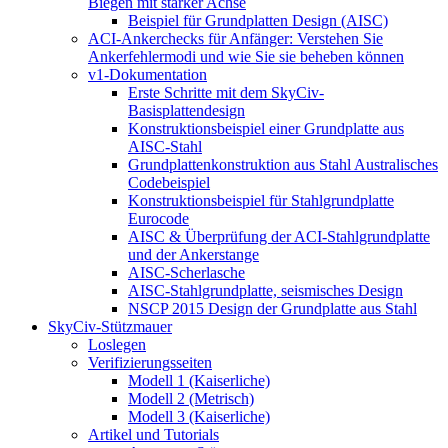
Biegen mit starker Achse
Beispiel für Grundplatten Design (AISC)
ACI-Ankerchecks für Anfänger: Verstehen Sie
Ankerfehlermodi und wie Sie sie beheben können
v1-Dokumentation
Erste Schritte mit dem SkyCiv-
Basisplattendesign
Konstruktionsbeispiel einer Grundplatte aus
AISC-Stahl
Grundplattenkonstruktion aus Stahl Australisches
Codebeispiel
Konstruktionsbeispiel für Stahlgrundplatte
Eurocode
AISC & Überprüfung der ACI-Stahlgrundplatte
und der Ankerstange
AISC-Scherlasche
AISC-Stahlgrundplatte, seismisches Design
NSCP 2015 Design der Grundplatte aus Stahl
SkyCiv-Stützmauer
Loslegen
Verifizierungsseiten
Modell 1 (Kaiserliche)
Modell 2 (Metrisch)
Modell 3 (Kaiserliche)
Artikel und Tutorials