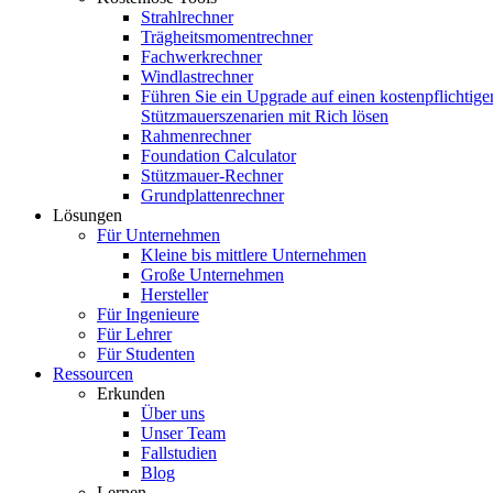
Strahlrechner
Trägheitsmomentrechner
Fachwerkrechner
Windlastrechner
Führen Sie ein Upgrade auf einen kostenpflichtige
Stützmauerszenarien mit Rich lösen
Rahmenrechner
Foundation Calculator
Stützmauer-Rechner
Grundplattenrechner
Lösungen
Für Unternehmen
Kleine bis mittlere Unternehmen
Große Unternehmen
Hersteller
Für Ingenieure
Für Lehrer
Für Studenten
Ressourcen
Erkunden
Über uns
Unser Team
Fallstudien
Blog
Lernen