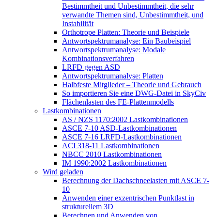
Bestimmtheit und Unbestimmtheit, die sehr
verwandte Themen sind, Unbestimmtheit, und
Instabilität
Orthotrope Platten: Theorie und Beispiele
Antwortspektrumanalyse: Ein Baubeispiel
Antwortspektrumanalyse: Modale
Kombinationsverfahren
LRFD gegen ASD
Antwortspektrumanalyse: Platten
Halbfeste Mitglieder – Theorie und Gebrauch
So importieren Sie eine DWG-Datei in SkyCiv
Flächenlasten des FE-Plattenmodells
Lastkombinationen
AS / NZS 1170:2002 Lastkombinationen
ASCE 7-10 ASD-Lastkombinationen
ASCE 7-16 LRFD-Lastkombinationen
ACI 318-11 Lastkombinationen
NBCC 2010 Lastkombinationen
IM 1990:2002 Lastkombinationen
Wird geladen
Berechnung der Dachschneelasten mit ASCE 7-
10
Anwenden einer exzentrischen Punktlast in
strukturellem 3D
Berechnen und Anwenden von