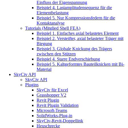
Einfluss der Eigenspannung
Beispiel 4. Lastamplitudensequenz für die
Elementbelastung
Beispiel 5. Nur Kompressionsfedern für die
Kontaktanalyse
Tutorials (Mitglied Shell FEA)
Beispiel 1. Einfaches axial belastetes Element
Beispiel 2. Versteifter, axial belasteter Träger mit
Biegung
Beispiel 3. Globale Knickung des Trägers
zwischen den Stützen
Beispiel 4. Starre Endverschiebung
Beispiel 5. Kaltgeformtes Bauteilknicken mit Bi-
Material
SkyCiv API
SkyCiv API
Plugins
SkyCiv für Excel
Grasshopper V2
Revit Plugin
Revit Plugin Validation
Microsoft-Teams
SolidWorks-Plug-in
SkyCiv-Revit-Doppellink
Heuschrecke