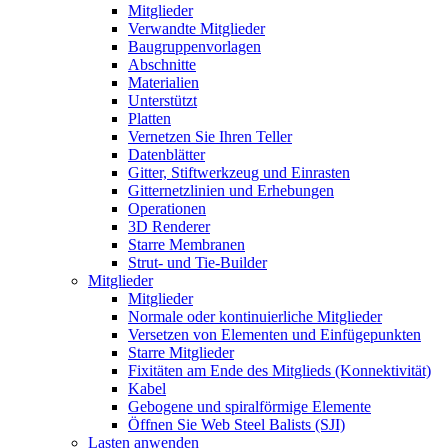
Mitglieder
Verwandte Mitglieder
Baugruppenvorlagen
Abschnitte
Materialien
Unterstützt
Platten
Vernetzen Sie Ihren Teller
Datenblätter
Gitter, Stiftwerkzeug und Einrasten
Gitternetzlinien und Erhebungen
Operationen
3D Renderer
Starre Membranen
Strut- und Tie-Builder
Mitglieder
Mitglieder
Normale oder kontinuierliche Mitglieder
Versetzen von Elementen und Einfügepunkten
Starre Mitglieder
Fixitäten am Ende des Mitglieds (Konnektivität)
Kabel
Gebogene und spiralförmige Elemente
Öffnen Sie Web Steel Balists (SJI)
Lasten anwenden