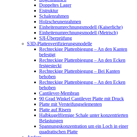
Doppeltes Lager
Eistruktur
Schalenrahmen
Holzscheunenrahmen
Einheitenumrechnungsmodell (Kaiserliche)
Einheitenumrechnungsmodell (Metrisch)
SJI-Überprüfung
S3D-Plattenverifizierungsmodelle
Rechteckige Plattenbiegung – An den Kanten
befestigt
Rechteckige Plattenbiegung – An den Ecken
festgesteckt
Rechteckige Plattenbiegung – Bei Kanten
behoben
Rechteckige Plattenbiegung – An den Ecken
behoben
Cantilever-Membran
90 Grad Winkel Cantilever Platte mit Druck
Platte mit Versteifungselementen
Platte auf Risern
Halbkugelförmige Schale unter konzentrierten
Belastungen
Spannungskonzentration um ein Loch in einer
quadratischen Platte