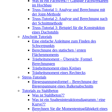
Was ist ein Fachwerk?? Gängige Fachwerkarten
im Hochbau
Truss-Tutorial 1: Analyse und Berechnung mit
der Joint-Methode
Truss-Tutorial 2: Analyse und Berechnung nach
der Schnittmethode
Truss-Tutorial 3: Beispiel für die Konstruktion
eines Dachstuhls
Abschnitt Tutorials
Eine einfache Anleitung zum Finden des
Schwerpunkts
Berechnung des statischen / ersten
Flächenmoments
Trägheitsmoment – ​​Übersicht, Formel,
Berechnungen
Trägheitsmoment eines Kreises
Trägheitsmoment eines Rechtecks
Stress-Tutorials
Biegespannungsformel – Berechnung der
Biegespannung eines Balkenabschnitts
Tutorials zu Stahlbeton
Was ist Stahlbeton??
Was ist ein Spalteninteraktionsdiagramm / eine
Kurve??
Berechnen Sie die Momententragfähigkeit eines