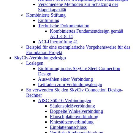
Verschiedene Methoden zur Schätzung der
Stapelkapazität
Kombinierte Stiftung
Einführung
Technische Dokumentation
Kombiniertes Fundamentdesign gemäß
ACI 318-14
ACI-Überprüfung #1
Beispiel für eine exemplarische Vorgehensweise für das
Foundation-Projekt
SkyCiv-Verbindungsdesign
Loslegen
Einführung in das SkyCiv Steel Connection
Design
Auswählen einer Verbindung
Leitfaden zum Verbindungsdesign
So verwenden Sie den SkyCiv Connection Design-
Rechner
AISC 360-16 Verbindungen
Säulenspleißverbindung
Doppelte Winkelverbindung
Flanschplattenverbindung
Kniestützenverbindung
Einplattenanschluss
Vertikale Strebenverbindung