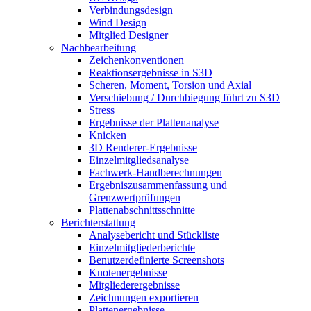
Verbindungsdesign
Wind Design
Mitglied Designer
Nachbearbeitung
Zeichenkonventionen
Reaktionsergebnisse in S3D
Scheren, Moment, Torsion und Axial
Verschiebung / Durchbiegung führt zu S3D
Stress
Ergebnisse der Plattenanalyse
Knicken
3D Renderer-Ergebnisse
Einzelmitgliedsanalyse
Fachwerk-Handberechnungen
Ergebniszusammenfassung und
Grenzwertprüfungen
Plattenabschnittsschnitte
Berichterstattung
Analysebericht und Stückliste
Einzelmitgliederberichte
Benutzerdefinierte Screenshots
Knotenergebnisse
Mitgliederergebnisse
Zeichnungen exportieren
Plattenergebnisse