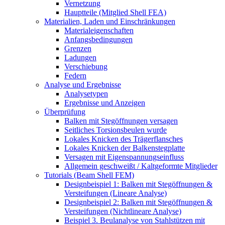
Vernetzung
Hauptteile (Mitglied Shell FEA)
Materialien, Laden und Einschränkungen
Materialeigenschaften
Anfangsbedingungen
Grenzen
Ladungen
Verschiebung
Federn
Analyse und Ergebnisse
Analysetypen
Ergebnisse und Anzeigen
Überprüfung
Balken mit Stegöffnungen versagen
Seitliches Torsionsbeulen wurde
Lokales Knicken des Trägerflansches
Lokales Knicken der Balkenstegplatte
Versagen mit Eigenspannungseinfluss
Allgemein geschweißt / Kaltgeformte Mitglieder
Tutorials (Beam Shell FEM)
Designbeispiel 1: Balken mit Stegöffnungen &
Versteifungen (Lineare Analyse)
Designbeispiel 2: Balken mit Stegöffnungen &
Versteifungen (Nichtlineare Analyse)
Beispiel 3. Beulanalyse von Stahlstützen mit