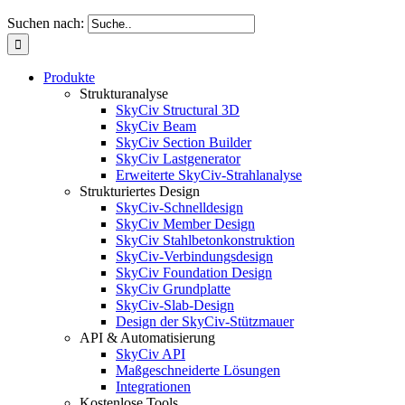
Suchen nach:
Produkte
Strukturanalyse
SkyCiv Structural 3D
SkyCiv Beam
SkyCiv Section Builder
SkyCiv Lastgenerator
Erweiterte SkyCiv-Strahlanalyse
Strukturiertes Design
SkyCiv-Schnelldesign
SkyCiv Member Design
SkyCiv Stahlbetonkonstruktion
SkyCiv-Verbindungsdesign
SkyCiv Foundation Design
SkyCiv Grundplatte
SkyCiv-Slab-Design
Design der SkyCiv-Stützmauer
API & Automatisierung
SkyCiv API
Maßgeschneiderte Lösungen
Integrationen
Kostenlose Tools