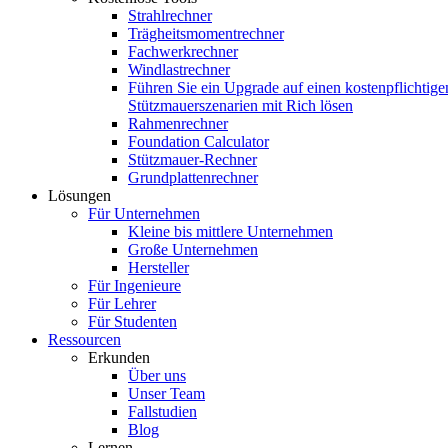
Strahlrechner
Trägheitsmomentrechner
Fachwerkrechner
Windlastrechner
Führen Sie ein Upgrade auf einen kostenpflichtige
Stützmauerszenarien mit Rich lösen
Rahmenrechner
Foundation Calculator
Stützmauer-Rechner
Grundplattenrechner
Lösungen
Für Unternehmen
Kleine bis mittlere Unternehmen
Große Unternehmen
Hersteller
Für Ingenieure
Für Lehrer
Für Studenten
Ressourcen
Erkunden
Über uns
Unser Team
Fallstudien
Blog
Lernen