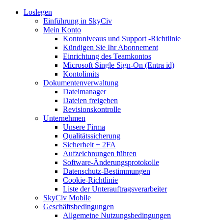
Loslegen
Einführung in SkyCiv
Mein Konto
Kontoniveaus und Support -Richtlinie
Kündigen Sie Ihr Abonnement
Einrichtung des Teamkontos
Microsoft Single Sign-On (Entra id)
Kontolimits
Dokumentenverwaltung
Dateimanager
Dateien freigeben
Revisionskontrolle
Unternehmen
Unsere Firma
Qualitätssicherung
Sicherheit + 2FA
Aufzeichnungen führen
Software-Änderungsprotokolle
Datenschutz-Bestimmungen
Cookie-Richtlinie
Liste der Unterauftragsverarbeiter
SkyCiv Mobile
Geschäftsbedingungen
Allgemeine Nutzungsbedingungen