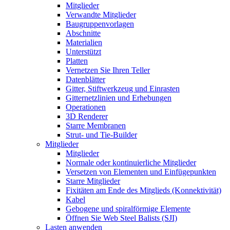
Mitglieder
Verwandte Mitglieder
Baugruppenvorlagen
Abschnitte
Materialien
Unterstützt
Platten
Vernetzen Sie Ihren Teller
Datenblätter
Gitter, Stiftwerkzeug und Einrasten
Gitternetzlinien und Erhebungen
Operationen
3D Renderer
Starre Membranen
Strut- und Tie-Builder
Mitglieder
Mitglieder
Normale oder kontinuierliche Mitglieder
Versetzen von Elementen und Einfügepunkten
Starre Mitglieder
Fixitäten am Ende des Mitglieds (Konnektivität)
Kabel
Gebogene und spiralförmige Elemente
Öffnen Sie Web Steel Balists (SJI)
Lasten anwenden