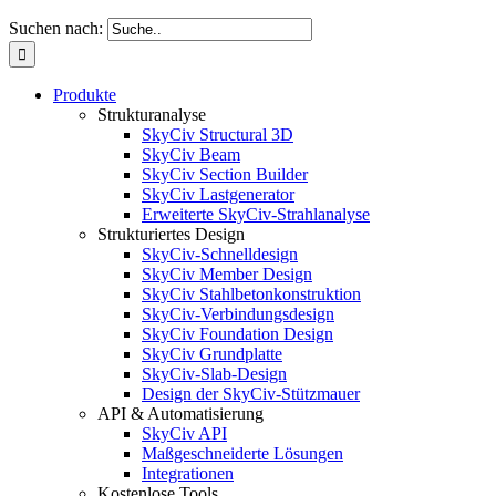
Suchen nach:
Produkte
Strukturanalyse
SkyCiv Structural 3D
SkyCiv Beam
SkyCiv Section Builder
SkyCiv Lastgenerator
Erweiterte SkyCiv-Strahlanalyse
Strukturiertes Design
SkyCiv-Schnelldesign
SkyCiv Member Design
SkyCiv Stahlbetonkonstruktion
SkyCiv-Verbindungsdesign
SkyCiv Foundation Design
SkyCiv Grundplatte
SkyCiv-Slab-Design
Design der SkyCiv-Stützmauer
API & Automatisierung
SkyCiv API
Maßgeschneiderte Lösungen
Integrationen
Kostenlose Tools