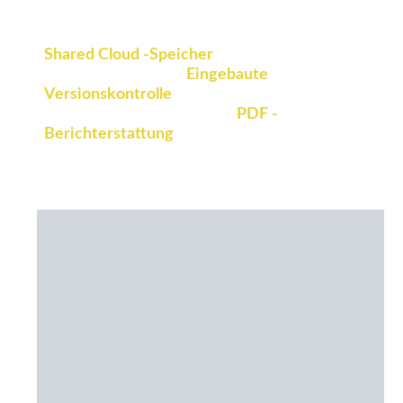
Zugreifen Sie sofort über Dateien über
Shared Cloud -Speicher
, Veränderungen mit
Veränderungen mit
Eingebaute
Versionskontrolle
, und teilen Sie Ergebnisse
außerhalb Ihres Teams mit
PDF -
Berichterstattung
.