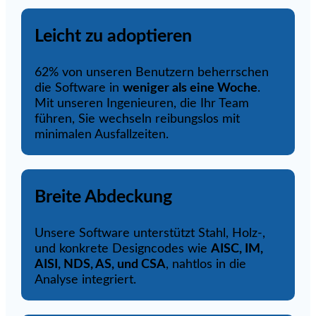
Leicht zu adoptieren
62% von unseren Benutzern beherrschen
die Software in
weniger als eine Woche
.
Mit unseren Ingenieuren, die Ihr Team
führen, Sie wechseln reibungslos mit
minimalen Ausfallzeiten.
Breite Abdeckung
Unsere Software unterstützt Stahl, Holz-,
und konkrete Designcodes wie
AISC, IM,
AISI, NDS, AS, und CSA
, nahtlos in die
Analyse integriert.