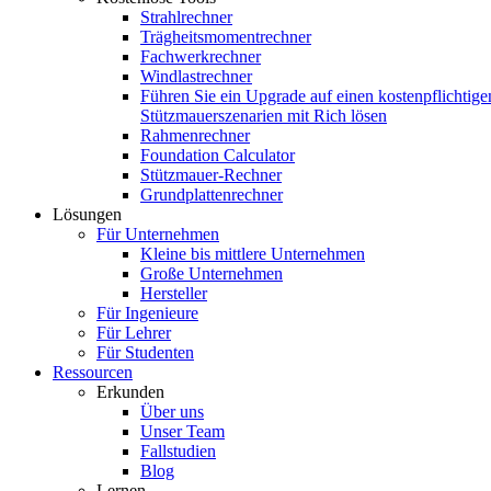
Strahlrechner
Trägheitsmomentrechner
Fachwerkrechner
Windlastrechner
Führen Sie ein Upgrade auf einen kostenpflichtige
Stützmauerszenarien mit Rich lösen
Rahmenrechner
Foundation Calculator
Stützmauer-Rechner
Grundplattenrechner
Lösungen
Für Unternehmen
Kleine bis mittlere Unternehmen
Große Unternehmen
Hersteller
Für Ingenieure
Für Lehrer
Für Studenten
Ressourcen
Erkunden
Über uns
Unser Team
Fallstudien
Blog
Lernen