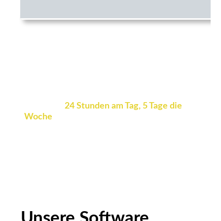
Holen Sie sich jederzeit
Expertenunterstützung
Unsere qualifizierten Bauingenieure sind
verfügbar
24
Stunden am Tag
, 5 Tage die
Woche
. Wann immer Sie ein Problem
treffen, Unser Team ist hier, um Ihnen bei
der Fehlerbehebung zu helfen und Ihre
Projekte unverzüglich in Bewegung zu
halten.
Unsere Software