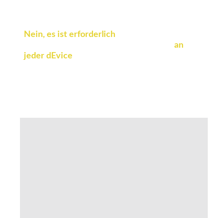
Arbeitsbereich in Sekunden ein
Nein, es ist erforderlich
- Melden Sie sich
einfach an und melden Sie sich an von
an
jeder d
Evi
ce
, Fügen Sie nach Bedarf
Teamkollegen und gleichzeitige Benutzer
hinzu, Und beginnen Sie in Sekunden!