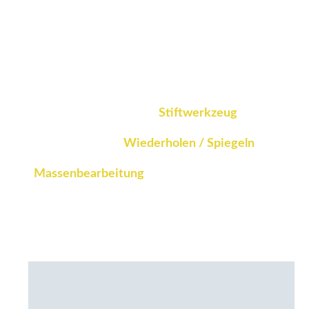
Verwenden Sie intelligente
Tools für eine schnellere
Modellierung
Frei mit dem zeichnen
Stiftwerkzeug
,
Erstellen Sie mühelos komplexe
Geometrien mit
Wiederholen / Spiegeln
,
und schnelle Änderungen verwenden
Massenbearbeitung
- alle, um zu
reduzieren
Fehler und speichern Sie Ihre
Zeit.