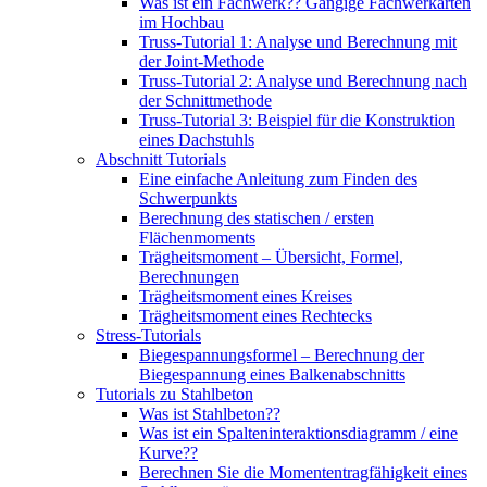
Was ist ein Fachwerk?? Gängige Fachwerkarten
im Hochbau
Truss-Tutorial 1: Analyse und Berechnung mit
der Joint-Methode
Truss-Tutorial 2: Analyse und Berechnung nach
der Schnittmethode
Truss-Tutorial 3: Beispiel für die Konstruktion
eines Dachstuhls
Abschnitt Tutorials
Eine einfache Anleitung zum Finden des
Schwerpunkts
Berechnung des statischen / ersten
Flächenmoments
Trägheitsmoment – ​​Übersicht, Formel,
Berechnungen
Trägheitsmoment eines Kreises
Trägheitsmoment eines Rechtecks
Stress-Tutorials
Biegespannungsformel – Berechnung der
Biegespannung eines Balkenabschnitts
Tutorials zu Stahlbeton
Was ist Stahlbeton??
Was ist ein Spalteninteraktionsdiagramm / eine
Kurve??
Berechnen Sie die Momententragfähigkeit eines