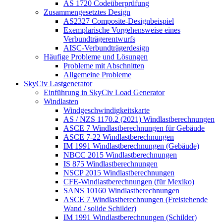
AS 1720 Codeüberprüfung
Zusammengesetztes Design
AS2327 Composite-Designbeispiel
Exemplarische Vorgehensweise eines
Verbundträgerentwurfs
AISC-Verbundträgerdesign
Häufige Probleme und Lösungen
Probleme mit Abschnitten
Allgemeine Probleme
SkyCiv Lastgenerator
Einführung in SkyCiv Load Generator
Windlasten
Windgeschwindigkeitskarte
AS / NZS 1170.2 (2021) Windlastberechnungen
ASCE 7 Windlastberechnungen für Gebäude
ASCE 7-22 Windlastberechnungen
IM 1991 Windlastberechnungen (Gebäude)
NBCC 2015 Windlastberechnungen
IS 875 Windlastberechnungen
NSCP 2015 Windlastberechnungen
CFE-Windlastberechnungen (für Mexiko)
SANS 10160 Windlastberechnungen
ASCE 7 Windlastberechnungen (Freistehende
Wand / solide Schilder)
IM 1991 Windlastberechnungen (Schilder)