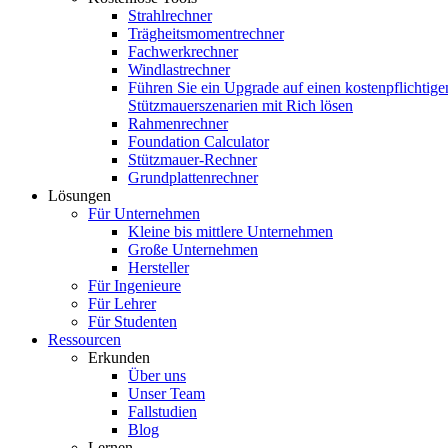
Strahlrechner
Trägheitsmomentrechner
Fachwerkrechner
Windlastrechner
Führen Sie ein Upgrade auf einen kostenpflichtige
Stützmauerszenarien mit Rich lösen
Rahmenrechner
Foundation Calculator
Stützmauer-Rechner
Grundplattenrechner
Lösungen
Für Unternehmen
Kleine bis mittlere Unternehmen
Große Unternehmen
Hersteller
Für Ingenieure
Für Lehrer
Für Studenten
Ressourcen
Erkunden
Über uns
Unser Team
Fallstudien
Blog
Lernen