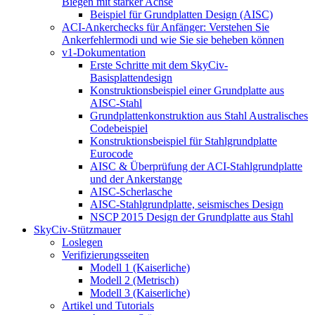
Biegen mit starker Achse
Beispiel für Grundplatten Design (AISC)
ACI-Ankerchecks für Anfänger: Verstehen Sie
Ankerfehlermodi und wie Sie sie beheben können
v1-Dokumentation
Erste Schritte mit dem SkyCiv-
Basisplattendesign
Konstruktionsbeispiel einer Grundplatte aus
AISC-Stahl
Grundplattenkonstruktion aus Stahl Australisches
Codebeispiel
Konstruktionsbeispiel für Stahlgrundplatte
Eurocode
AISC & Überprüfung der ACI-Stahlgrundplatte
und der Ankerstange
AISC-Scherlasche
AISC-Stahlgrundplatte, seismisches Design
NSCP 2015 Design der Grundplatte aus Stahl
SkyCiv-Stützmauer
Loslegen
Verifizierungsseiten
Modell 1 (Kaiserliche)
Modell 2 (Metrisch)
Modell 3 (Kaiserliche)
Artikel und Tutorials