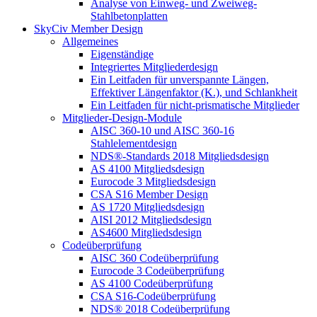
Analyse von Einweg- und Zweiweg-
Stahlbetonplatten
SkyCiv Member Design
Allgemeines
Eigenständige
Integriertes Mitgliederdesign
Ein Leitfaden für unverspannte Längen,
Effektiver Längenfaktor (K.), und Schlankheit
Ein Leitfaden für nicht-prismatische Mitglieder
Mitglieder-Design-Module
AISC 360-10 und AISC 360-16
Stahlelementdesign
NDS®-Standards 2018 Mitgliedsdesign
AS 4100 Mitgliedsdesign
Eurocode 3 Mitgliedsdesign
CSA S16 Member Design
AS 1720 Mitgliedsdesign
AISI 2012 Mitgliedsdesign
AS4600 Mitgliedsdesign
Codeüberprüfung
AISC 360 Codeüberprüfung
Eurocode 3 Codeüberprüfung
AS 4100 Codeüberprüfung
CSA S16-Codeüberprüfung
NDS® 2018 Codeüberprüfung