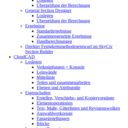
Loslegen
Überprüfung der Berechnung
General Section Designer
Loslegen
Überprüfung der Berechnung
Ergebnisse
Standardergebnisse
Zusammengesetzte Ergebnisse
Handberechnungen
Direkter Festigkeitsmethodenentwurf im SkyCiv
Section Builder
CloudCAD
Loslegen
Verknüpfungen + Konsole
Leinwände
Mittellinie
Teilen und zusammenarbeiten
Ebenen und Attributstile
Eigenschaften
Erstellen, Verschiebe- und Kopiervorgänge
Elementoperationen
Text, Maße, Gitterlinien und Revisionswolken
Auswahlwerkzeuge
Fangeinstellungen
Blöcke