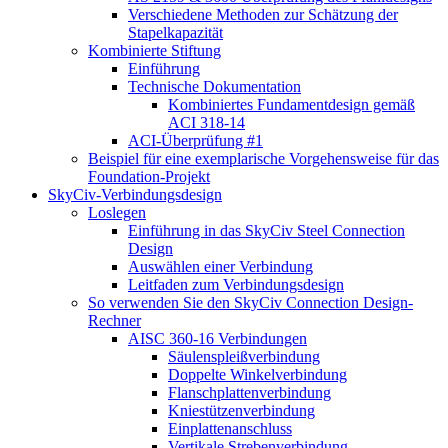
Verschiedene Methoden zur Schätzung der
Stapelkapazität
Kombinierte Stiftung
Einführung
Technische Dokumentation
Kombiniertes Fundamentdesign gemäß
ACI 318-14
ACI-Überprüfung #1
Beispiel für eine exemplarische Vorgehensweise für das
Foundation-Projekt
SkyCiv-Verbindungsdesign
Loslegen
Einführung in das SkyCiv Steel Connection
Design
Auswählen einer Verbindung
Leitfaden zum Verbindungsdesign
So verwenden Sie den SkyCiv Connection Design-
Rechner
AISC 360-16 Verbindungen
Säulenspleißverbindung
Doppelte Winkelverbindung
Flanschplattenverbindung
Kniestützenverbindung
Einplattenanschluss
Vertikale Strebenverbindung