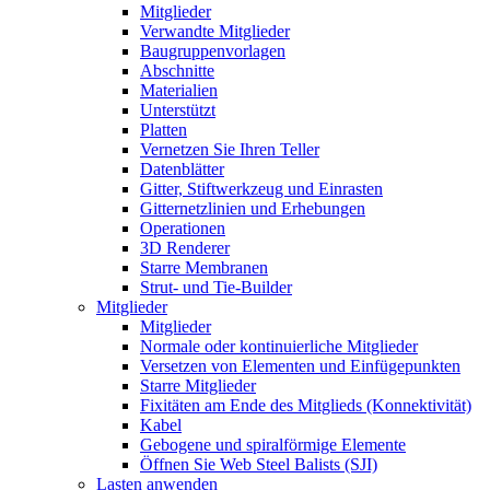
Mitglieder
Verwandte Mitglieder
Baugruppenvorlagen
Abschnitte
Materialien
Unterstützt
Platten
Vernetzen Sie Ihren Teller
Datenblätter
Gitter, Stiftwerkzeug und Einrasten
Gitternetzlinien und Erhebungen
Operationen
3D Renderer
Starre Membranen
Strut- und Tie-Builder
Mitglieder
Mitglieder
Normale oder kontinuierliche Mitglieder
Versetzen von Elementen und Einfügepunkten
Starre Mitglieder
Fixitäten am Ende des Mitglieds (Konnektivität)
Kabel
Gebogene und spiralförmige Elemente
Öffnen Sie Web Steel Balists (SJI)
Lasten anwenden