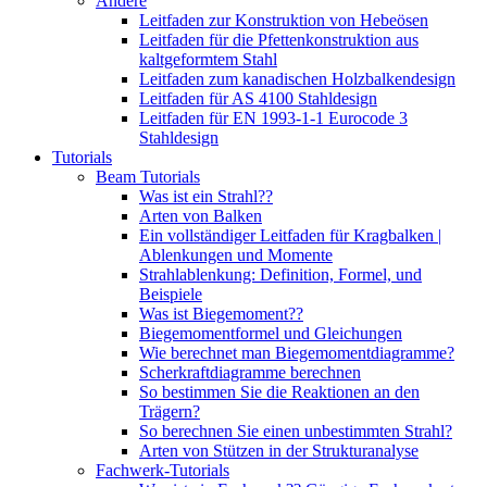
Andere
Leitfaden zur Konstruktion von Hebeösen
Leitfaden für die Pfettenkonstruktion aus
kaltgeformtem Stahl
Leitfaden zum kanadischen Holzbalkendesign
Leitfaden für AS 4100 Stahldesign
Leitfaden für EN 1993-1-1 Eurocode 3
Stahldesign
Tutorials
Beam Tutorials
Was ist ein Strahl??
Arten von Balken
Ein vollständiger Leitfaden für Kragbalken |
Ablenkungen und Momente
Strahlablenkung: Definition, Formel, und
Beispiele
Was ist Biegemoment??
Biegemomentformel und Gleichungen
Wie berechnet man Biegemomentdiagramme?
Scherkraftdiagramme berechnen
So bestimmen Sie die Reaktionen an den
Trägern?
So berechnen Sie einen unbestimmten Strahl?
Arten von Stützen in der Strukturanalyse
Fachwerk-Tutorials