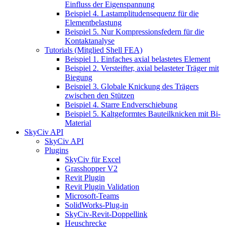
Einfluss der Eigenspannung
Beispiel 4. Lastamplitudensequenz für die
Elementbelastung
Beispiel 5. Nur Kompressionsfedern für die
Kontaktanalyse
Tutorials (Mitglied Shell FEA)
Beispiel 1. Einfaches axial belastetes Element
Beispiel 2. Versteifter, axial belasteter Träger mit
Biegung
Beispiel 3. Globale Knickung des Trägers
zwischen den Stützen
Beispiel 4. Starre Endverschiebung
Beispiel 5. Kaltgeformtes Bauteilknicken mit Bi-
Material
SkyCiv API
SkyCiv API
Plugins
SkyCiv für Excel
Grasshopper V2
Revit Plugin
Revit Plugin Validation
Microsoft-Teams
SolidWorks-Plug-in
SkyCiv-Revit-Doppellink
Heuschrecke