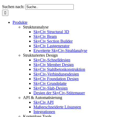
Suchen nach:
Produkte
Strukturanalyse
SkyCiv Structural 3D
SkyCiv Beam
SkyCiv Section Builder
SkyCiv Lastgenerator
Erweiterte SkyCiv-Strahlanalyse
Strukturiertes Design
SkyCiv-Schnelldesign
SkyCiv Member Design
SkyCiv Stahlbetonkonstruktion
SkyCiv-Verbindungsdesign
SkyCiv Foundation Design
SkyCiv Grundplatte
SkyCiv-Slab-Design
Design der SkyCiv-Stützmauer
API & Automatisierung
SkyCiv API
Maßgeschneiderte Lösungen
Integrationen
Kostenlose Tools