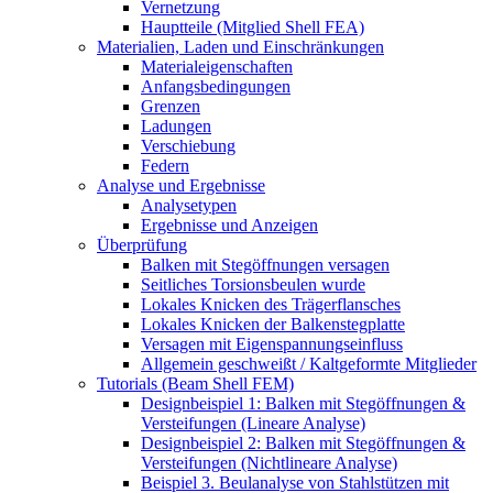
Vernetzung
Hauptteile (Mitglied Shell FEA)
Materialien, Laden und Einschränkungen
Materialeigenschaften
Anfangsbedingungen
Grenzen
Ladungen
Verschiebung
Federn
Analyse und Ergebnisse
Analysetypen
Ergebnisse und Anzeigen
Überprüfung
Balken mit Stegöffnungen versagen
Seitliches Torsionsbeulen wurde
Lokales Knicken des Trägerflansches
Lokales Knicken der Balkenstegplatte
Versagen mit Eigenspannungseinfluss
Allgemein geschweißt / Kaltgeformte Mitglieder
Tutorials (Beam Shell FEM)
Designbeispiel 1: Balken mit Stegöffnungen &
Versteifungen (Lineare Analyse)
Designbeispiel 2: Balken mit Stegöffnungen &
Versteifungen (Nichtlineare Analyse)
Beispiel 3. Beulanalyse von Stahlstützen mit