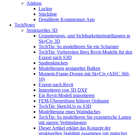
Addons
Locker
Stückliste
Detaillierte Kommentare App
TechNotes
Strukturelles 3D
Gruppierungs- und Sichtbarkeitseinstellungen in
SkyCiv 3D
TechTip: So modellieren Sie ein Scharnier
TechTip: Vorbereiten Ihres Revit-Modells für den
Export nach S3D
Spaltenknicken
Modellierung gestapelter Balken
Moment-Frame-Design mit SkyCiv (AISC 360-
10)
Export nach Revit
Importieren von 3D DXF
Ein Revit-Modell importieren
FEM-Überprüfung höherer Ordnung
TechTip: SketchUp zu S3D
Modellierung eines Walmdaches
TechTip: So modellieren Sie exzentrische Lasten
mit starren Verbindungen
Dieser Artikel erklärt das Konzept der
strukturellen Stabilität zusammen mit statischer