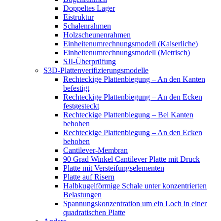
Doppeltes Lager
Eistruktur
Schalenrahmen
Holzscheunenrahmen
Einheitenumrechnungsmodell (Kaiserliche)
Einheitenumrechnungsmodell (Metrisch)
SJI-Überprüfung
S3D-Plattenverifizierungsmodelle
Rechteckige Plattenbiegung – An den Kanten
befestigt
Rechteckige Plattenbiegung – An den Ecken
festgesteckt
Rechteckige Plattenbiegung – Bei Kanten
behoben
Rechteckige Plattenbiegung – An den Ecken
behoben
Cantilever-Membran
90 Grad Winkel Cantilever Platte mit Druck
Platte mit Versteifungselementen
Platte auf Risern
Halbkugelförmige Schale unter konzentrierten
Belastungen
Spannungskonzentration um ein Loch in einer
quadratischen Platte