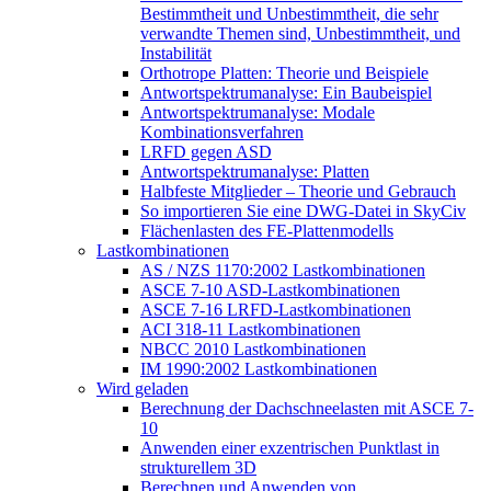
Bestimmtheit und Unbestimmtheit, die sehr
verwandte Themen sind, Unbestimmtheit, und
Instabilität
Orthotrope Platten: Theorie und Beispiele
Antwortspektrumanalyse: Ein Baubeispiel
Antwortspektrumanalyse: Modale
Kombinationsverfahren
LRFD gegen ASD
Antwortspektrumanalyse: Platten
Halbfeste Mitglieder – Theorie und Gebrauch
So importieren Sie eine DWG-Datei in SkyCiv
Flächenlasten des FE-Plattenmodells
Lastkombinationen
AS / NZS 1170:2002 Lastkombinationen
ASCE 7-10 ASD-Lastkombinationen
ASCE 7-16 LRFD-Lastkombinationen
ACI 318-11 Lastkombinationen
NBCC 2010 Lastkombinationen
IM 1990:2002 Lastkombinationen
Wird geladen
Berechnung der Dachschneelasten mit ASCE 7-
10
Anwenden einer exzentrischen Punktlast in
strukturellem 3D
Berechnen und Anwenden von