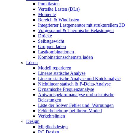
Punktlasten
Verteilte Lasten (DLs)
Momente
Bereich & Windlasten
Integrierter Lastgenerator mit strukturellem 3D
Vorgespannt & Thermische Belastungen
Drücke
Selbstgewicht
Gruppen laden
Lastkombinationen
Kombinationsschemata laden
Lösen
Modell reparieren
Lineare statische Analyse
Lineare statische Analyse und Knickanalyse
Nichtlinear statisch & P-Delta-Analyse
Dynamische Frequenzanalyse
Antwortspektrumanalyse und seismische
Belastungen
Liste der Solver-Fehler und -Warnungen
Fehlerbehebung bei Ihrem Modell
Verkehrslinien
Design
Mitgliedsdesign
RC Design