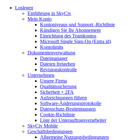
Loslegen
Einführung in SkyCiv
Mein Konto
Kontoniveaus und Support -Richtlinie
Kündigen Sie Ihr Abonnement
Einrichtung des Teamkontos
Microsoft Single Sign-On (Entra id)
Kontolimits
Dokumentenverwaltung
Dateimanager
Dateien freigeben
Revisionskontrolle
Unternehmen
Unsere Firma
Qualitätssicherung
Sicherheit + 2FA
Aufzeichnungen führen
Software-Änderungsprotokolle
Datenschutz-Bestimmungen
Cookie-Richtlinie
Liste der Unterauftragsverarbeiter
SkyCiv Mobile
Geschäftsbedingungen
Allgemeine Nutzungsbedingungen