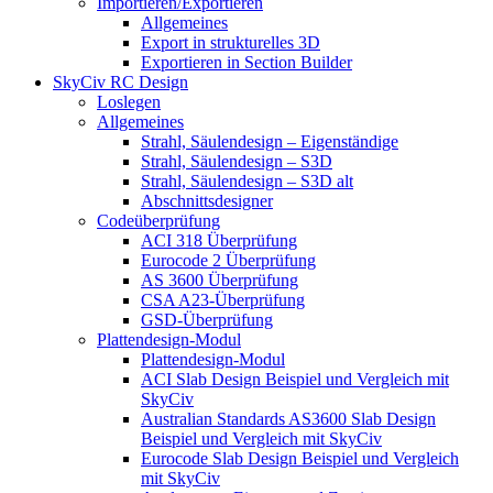
Importieren/Exportieren
Allgemeines
Export in strukturelles 3D
Exportieren in Section Builder
SkyCiv RC Design
Loslegen
Allgemeines
Strahl, Säulendesign – Eigenständige
Strahl, Säulendesign – S3D
Strahl, Säulendesign – S3D alt
Abschnittsdesigner
Codeüberprüfung
ACI 318 Überprüfung
Eurocode 2 Überprüfung
AS 3600 Überprüfung
CSA A23-Überprüfung
GSD-Überprüfung
Plattendesign-Modul
Plattendesign-Modul
ACI Slab Design Beispiel und Vergleich mit
SkyCiv
Australian Standards AS3600 Slab Design
Beispiel und Vergleich mit SkyCiv
Eurocode Slab Design Beispiel und Vergleich
mit SkyCiv