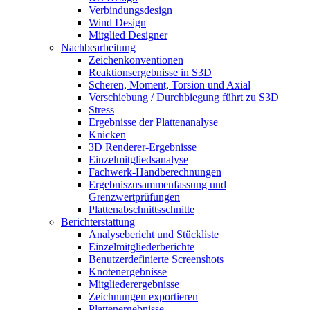
Verbindungsdesign
Wind Design
Mitglied Designer
Nachbearbeitung
Zeichenkonventionen
Reaktionsergebnisse in S3D
Scheren, Moment, Torsion und Axial
Verschiebung / Durchbiegung führt zu S3D
Stress
Ergebnisse der Plattenanalyse
Knicken
3D Renderer-Ergebnisse
Einzelmitgliedsanalyse
Fachwerk-Handberechnungen
Ergebniszusammenfassung und
Grenzwertprüfungen
Plattenabschnittsschnitte
Berichterstattung
Analysebericht und Stückliste
Einzelmitgliederberichte
Benutzerdefinierte Screenshots
Knotenergebnisse
Mitgliederergebnisse
Zeichnungen exportieren
Plattenergebnisse