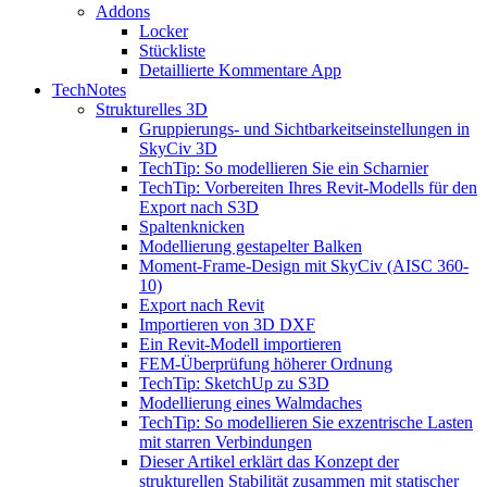
Addons
Locker
Stückliste
Detaillierte Kommentare App
TechNotes
Strukturelles 3D
Gruppierungs- und Sichtbarkeitseinstellungen in
SkyCiv 3D
TechTip: So modellieren Sie ein Scharnier
TechTip: Vorbereiten Ihres Revit-Modells für den
Export nach S3D
Spaltenknicken
Modellierung gestapelter Balken
Moment-Frame-Design mit SkyCiv (AISC 360-
10)
Export nach Revit
Importieren von 3D DXF
Ein Revit-Modell importieren
FEM-Überprüfung höherer Ordnung
TechTip: SketchUp zu S3D
Modellierung eines Walmdaches
TechTip: So modellieren Sie exzentrische Lasten
mit starren Verbindungen
Dieser Artikel erklärt das Konzept der
strukturellen Stabilität zusammen mit statischer