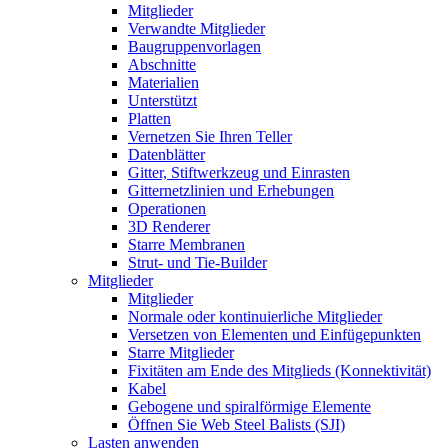
Mitglieder
Verwandte Mitglieder
Baugruppenvorlagen
Abschnitte
Materialien
Unterstützt
Platten
Vernetzen Sie Ihren Teller
Datenblätter
Gitter, Stiftwerkzeug und Einrasten
Gitternetzlinien und Erhebungen
Operationen
3D Renderer
Starre Membranen
Strut- und Tie-Builder
Mitglieder
Mitglieder
Normale oder kontinuierliche Mitglieder
Versetzen von Elementen und Einfügepunkten
Starre Mitglieder
Fixitäten am Ende des Mitglieds (Konnektivität)
Kabel
Gebogene und spiralförmige Elemente
Öffnen Sie Web Steel Balists (SJI)
Lasten anwenden