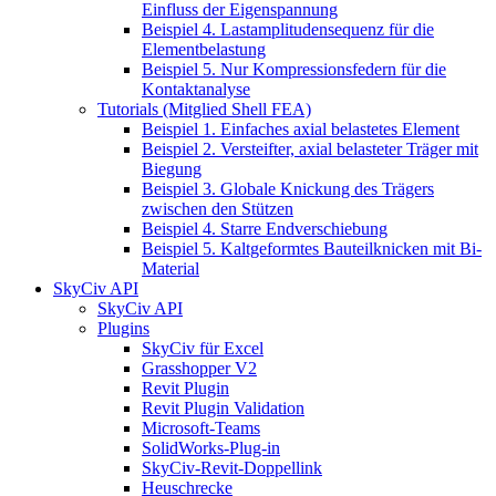
Einfluss der Eigenspannung
Beispiel 4. Lastamplitudensequenz für die
Elementbelastung
Beispiel 5. Nur Kompressionsfedern für die
Kontaktanalyse
Tutorials (Mitglied Shell FEA)
Beispiel 1. Einfaches axial belastetes Element
Beispiel 2. Versteifter, axial belasteter Träger mit
Biegung
Beispiel 3. Globale Knickung des Trägers
zwischen den Stützen
Beispiel 4. Starre Endverschiebung
Beispiel 5. Kaltgeformtes Bauteilknicken mit Bi-
Material
SkyCiv API
SkyCiv API
Plugins
SkyCiv für Excel
Grasshopper V2
Revit Plugin
Revit Plugin Validation
Microsoft-Teams
SolidWorks-Plug-in
SkyCiv-Revit-Doppellink
Heuschrecke