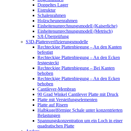
Doppeltes Lager
Eistruktur
Schalenrahmen
Holzscheunenrahmen
Einheitenumrechnungsmodell (Kaiserliche)
Einheitenumrechnungsmodell (Metrisch)
SJI-Überprüfung
S3D-Plattenverifizierungsmodelle
Rechteckige Plattenbiegung – An den Kanten
befestigt
Rechteckige Plattenbiegung – An den Ecken
festgesteckt
Rechteckige Plattenbiegung – Bei Kanten
behoben
Rechteckige Plattenbiegung – An den Ecken
behoben
Cantilever-Membran
90 Grad Winkel Cantilever Platte mit Druck
Platte mit Versteifungselementen
Platte auf Risern
Halbkugelförmige Schale unter konzentrierten
Belastungen
Spannungskonzentration um ein Loch in einer
quadratischen Platte