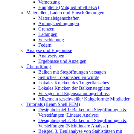
Vernetzung
Hauptteile (Mitglied Shell FEA)
Materialien, Laden und Einschränkungen
Materialeigenschaften
Anfangsbedingungen
Grenzen
Ladungen
Verschiebung
Federn
Analyse und Ergebnisse
Analysetypen
Ergebnisse und Anzeigen
Überprüfung
Balken mit Stegöffnungen versagen
Seitliches Torsionsbeulen wurde
Lokales Knicken des Trägerflansches
Lokales Knicken der Balkenstegplatte
Versagen mit Eigenspannungseinfluss
Allgemein geschweißt / Kaltgeformte Mitglieder
Tutorials (Beam Shell FEM)
Designbeispiel 1: Balken mit Stegöffnungen &
Versteifungen (Lineare Analyse)
Designbeispiel 2: Balken mit Stegöffnungen &
Versteifungen (Nichtlineare Analyse)
Beispiel 3. Beulanalyse von Stahlstützen mit