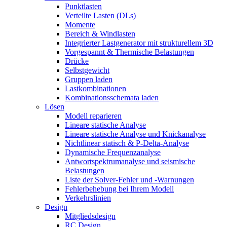
Punktlasten
Verteilte Lasten (DLs)
Momente
Bereich & Windlasten
Integrierter Lastgenerator mit strukturellem 3D
Vorgespannt & Thermische Belastungen
Drücke
Selbstgewicht
Gruppen laden
Lastkombinationen
Kombinationsschemata laden
Lösen
Modell reparieren
Lineare statische Analyse
Lineare statische Analyse und Knickanalyse
Nichtlinear statisch & P-Delta-Analyse
Dynamische Frequenzanalyse
Antwortspektrumanalyse und seismische
Belastungen
Liste der Solver-Fehler und -Warnungen
Fehlerbehebung bei Ihrem Modell
Verkehrslinien
Design
Mitgliedsdesign
RC Design