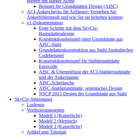
Biegen mit starker Achse
Beispiel für Grundplatten Design (AISC)
ACI-Ankerchecks für Anfänger: Verstehen Sie
Ankerfehlermodi und wie Sie sie beheben können
v1-Dokumentation
Erste Schritte mit dem SkyCiv-
Basisplattendesign
Konstruktionsbeispiel einer Grundplatte aus
AISC-Stahl
Grundplattenkonstruktion aus Stahl Australisches
Codebeispiel
Konstruktionsbeispiel für Stahlgrundplatte
Eurocode
AISC & Überprüfung der ACI-Stahlgrundplatte
und der Ankerstange
AISC-Scherlasche
AISC-Stahlgrundplatte, seismisches Design
NSCP 2015 Design der Grundplatte aus Stahl
SkyCiv-Stützmauer
Loslegen
Verifizierungsseiten
Modell 1 (Kaiserliche)
Modell 2 (Metrisch)
Modell 3 (Kaiserliche)
Artikel und Tutorials