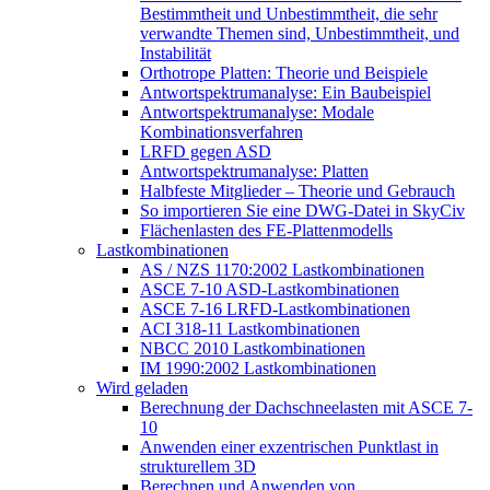
Bestimmtheit und Unbestimmtheit, die sehr
verwandte Themen sind, Unbestimmtheit, und
Instabilität
Orthotrope Platten: Theorie und Beispiele
Antwortspektrumanalyse: Ein Baubeispiel
Antwortspektrumanalyse: Modale
Kombinationsverfahren
LRFD gegen ASD
Antwortspektrumanalyse: Platten
Halbfeste Mitglieder – Theorie und Gebrauch
So importieren Sie eine DWG-Datei in SkyCiv
Flächenlasten des FE-Plattenmodells
Lastkombinationen
AS / NZS 1170:2002 Lastkombinationen
ASCE 7-10 ASD-Lastkombinationen
ASCE 7-16 LRFD-Lastkombinationen
ACI 318-11 Lastkombinationen
NBCC 2010 Lastkombinationen
IM 1990:2002 Lastkombinationen
Wird geladen
Berechnung der Dachschneelasten mit ASCE 7-
10
Anwenden einer exzentrischen Punktlast in
strukturellem 3D
Berechnen und Anwenden von