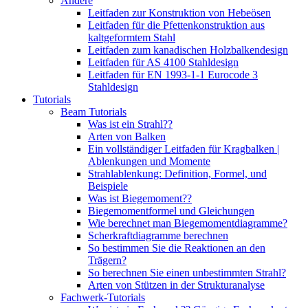
Andere
Leitfaden zur Konstruktion von Hebeösen
Leitfaden für die Pfettenkonstruktion aus
kaltgeformtem Stahl
Leitfaden zum kanadischen Holzbalkendesign
Leitfaden für AS 4100 Stahldesign
Leitfaden für EN 1993-1-1 Eurocode 3
Stahldesign
Tutorials
Beam Tutorials
Was ist ein Strahl??
Arten von Balken
Ein vollständiger Leitfaden für Kragbalken |
Ablenkungen und Momente
Strahlablenkung: Definition, Formel, und
Beispiele
Was ist Biegemoment??
Biegemomentformel und Gleichungen
Wie berechnet man Biegemomentdiagramme?
Scherkraftdiagramme berechnen
So bestimmen Sie die Reaktionen an den
Trägern?
So berechnen Sie einen unbestimmten Strahl?
Arten von Stützen in der Strukturanalyse
Fachwerk-Tutorials