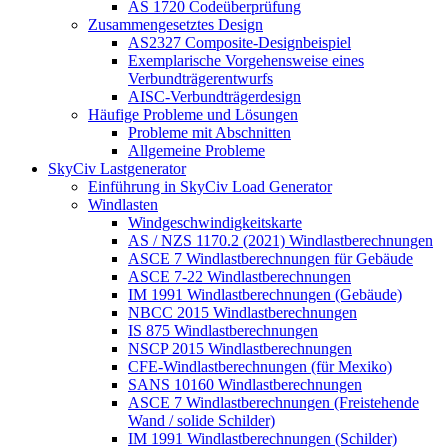
AS 1720 Codeüberprüfung
Zusammengesetztes Design
AS2327 Composite-Designbeispiel
Exemplarische Vorgehensweise eines
Verbundträgerentwurfs
AISC-Verbundträgerdesign
Häufige Probleme und Lösungen
Probleme mit Abschnitten
Allgemeine Probleme
SkyCiv Lastgenerator
Einführung in SkyCiv Load Generator
Windlasten
Windgeschwindigkeitskarte
AS / NZS 1170.2 (2021) Windlastberechnungen
ASCE 7 Windlastberechnungen für Gebäude
ASCE 7-22 Windlastberechnungen
IM 1991 Windlastberechnungen (Gebäude)
NBCC 2015 Windlastberechnungen
IS 875 Windlastberechnungen
NSCP 2015 Windlastberechnungen
CFE-Windlastberechnungen (für Mexiko)
SANS 10160 Windlastberechnungen
ASCE 7 Windlastberechnungen (Freistehende
Wand / solide Schilder)
IM 1991 Windlastberechnungen (Schilder)