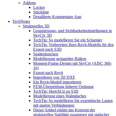
Addons
Locker
Stückliste
Detaillierte Kommentare App
TechNotes
Strukturelles 3D
Gruppierungs- und Sichtbarkeitseinstellungen in
SkyCiv 3D
TechTip: So modellieren Sie ein Scharnier
TechTip: Vorbereiten Ihres Revit-Modells für den
Export nach S3D
Spaltenknicken
Modellierung gestapelter Balken
Moment-Frame-Design mit SkyCiv (AISC 360-
10)
Export nach Revit
Importieren von 3D DXF
Ein Revit-Modell importieren
FEM-Überprüfung höherer Ordnung
TechTip: SketchUp zu S3D
Modellierung eines Walmdaches
TechTip: So modellieren Sie exzentrische Lasten
mit starren Verbindungen
Dieser Artikel erklärt das Konzept der
strukturellen Stabilität zusammen mit statischer