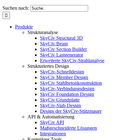
Suchen nach:
Produkte
Strukturanalyse
SkyCiv Structural 3D
SkyCiv Beam
SkyCiv Section Builder
SkyCiv Lastgenerator
Erweiterte SkyCiv-Strahlanalyse
Strukturiertes Design
SkyCiv-Schnelldesign
SkyCiv Member Design
SkyCiv Stahlbetonkonstruktion
SkyCiv-Verbindungsdesign
SkyCiv Foundation Design
SkyCiv Grundplatte
SkyCiv-Slab-Design
Design der SkyCiv-Stützmauer
API & Automatisierung
SkyCiv API
Maßgeschneiderte Lösungen
Integrationen
Kostenlose Tools