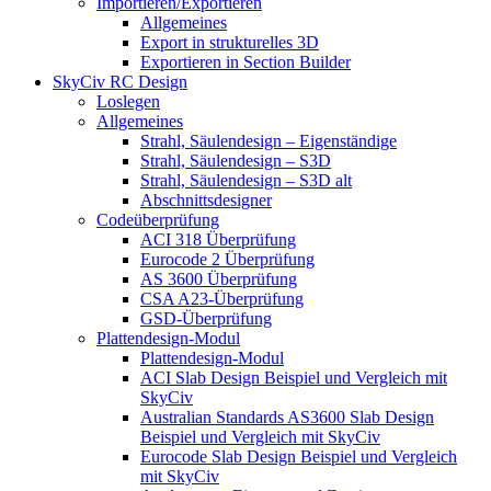
Importieren/Exportieren
Allgemeines
Export in strukturelles 3D
Exportieren in Section Builder
SkyCiv RC Design
Loslegen
Allgemeines
Strahl, Säulendesign – Eigenständige
Strahl, Säulendesign – S3D
Strahl, Säulendesign – S3D alt
Abschnittsdesigner
Codeüberprüfung
ACI 318 Überprüfung
Eurocode 2 Überprüfung
AS 3600 Überprüfung
CSA A23-Überprüfung
GSD-Überprüfung
Plattendesign-Modul
Plattendesign-Modul
ACI Slab Design Beispiel und Vergleich mit
SkyCiv
Australian Standards AS3600 Slab Design
Beispiel und Vergleich mit SkyCiv
Eurocode Slab Design Beispiel und Vergleich
mit SkyCiv