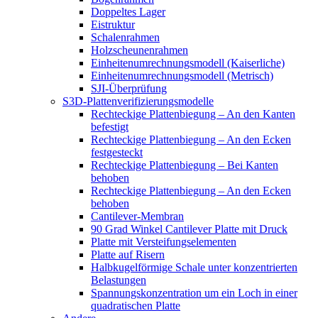
Doppeltes Lager
Eistruktur
Schalenrahmen
Holzscheunenrahmen
Einheitenumrechnungsmodell (Kaiserliche)
Einheitenumrechnungsmodell (Metrisch)
SJI-Überprüfung
S3D-Plattenverifizierungsmodelle
Rechteckige Plattenbiegung – An den Kanten
befestigt
Rechteckige Plattenbiegung – An den Ecken
festgesteckt
Rechteckige Plattenbiegung – Bei Kanten
behoben
Rechteckige Plattenbiegung – An den Ecken
behoben
Cantilever-Membran
90 Grad Winkel Cantilever Platte mit Druck
Platte mit Versteifungselementen
Platte auf Risern
Halbkugelförmige Schale unter konzentrierten
Belastungen
Spannungskonzentration um ein Loch in einer
quadratischen Platte