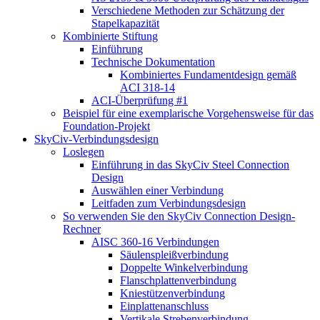
Verschiedene Methoden zur Schätzung der
Stapelkapazität
Kombinierte Stiftung
Einführung
Technische Dokumentation
Kombiniertes Fundamentdesign gemäß
ACI 318-14
ACI-Überprüfung #1
Beispiel für eine exemplarische Vorgehensweise für das
Foundation-Projekt
SkyCiv-Verbindungsdesign
Loslegen
Einführung in das SkyCiv Steel Connection
Design
Auswählen einer Verbindung
Leitfaden zum Verbindungsdesign
So verwenden Sie den SkyCiv Connection Design-
Rechner
AISC 360-16 Verbindungen
Säulenspleißverbindung
Doppelte Winkelverbindung
Flanschplattenverbindung
Kniestützenverbindung
Einplattenanschluss
Vertikale Strebenverbindung