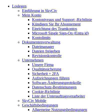
Loslegen
Einführung in SkyCiv
Mein Konto
Kontoniveaus und Support -Richtlinie
Kündigen Sie Ihr Abonnement
Einrichtung des Teamkontos
Microsoft Single Sign-On (Entra id)
Kontolimits
Dokumentenverwaltung
Dateimanager
Dateien freigeben
Revisionskontrolle
Unternehmen
Unsere Firma
Qualitätssicherung
Sicherheit + 2FA
Aufzeichnungen führen
Software-Änderungsprotokolle
Datenschutz-Bestimmungen
Cookie-Richtlinie
Liste der Unterauftragsverarbeiter
SkyCiv Mobile
Geschäftsbedingungen
Allgemeine Nutzungsbedingungen