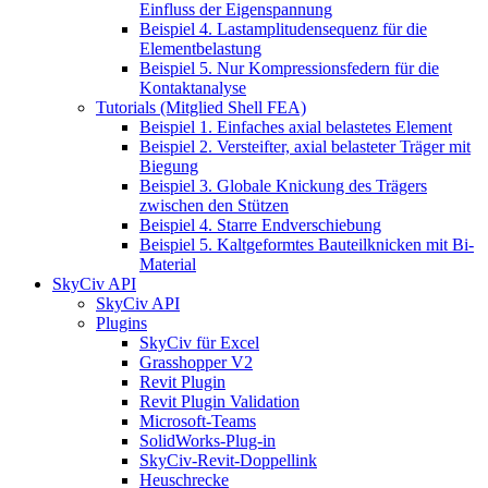
Einfluss der Eigenspannung
Beispiel 4. Lastamplitudensequenz für die
Elementbelastung
Beispiel 5. Nur Kompressionsfedern für die
Kontaktanalyse
Tutorials (Mitglied Shell FEA)
Beispiel 1. Einfaches axial belastetes Element
Beispiel 2. Versteifter, axial belasteter Träger mit
Biegung
Beispiel 3. Globale Knickung des Trägers
zwischen den Stützen
Beispiel 4. Starre Endverschiebung
Beispiel 5. Kaltgeformtes Bauteilknicken mit Bi-
Material
SkyCiv API
SkyCiv API
Plugins
SkyCiv für Excel
Grasshopper V2
Revit Plugin
Revit Plugin Validation
Microsoft-Teams
SolidWorks-Plug-in
SkyCiv-Revit-Doppellink
Heuschrecke