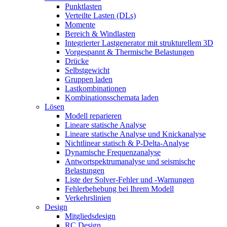
Punktlasten
Verteilte Lasten (DLs)
Momente
Bereich & Windlasten
Integrierter Lastgenerator mit strukturellem 3D
Vorgespannt & Thermische Belastungen
Drücke
Selbstgewicht
Gruppen laden
Lastkombinationen
Kombinationsschemata laden
Lösen
Modell reparieren
Lineare statische Analyse
Lineare statische Analyse und Knickanalyse
Nichtlinear statisch & P-Delta-Analyse
Dynamische Frequenzanalyse
Antwortspektrumanalyse und seismische
Belastungen
Liste der Solver-Fehler und -Warnungen
Fehlerbehebung bei Ihrem Modell
Verkehrslinien
Design
Mitgliedsdesign
RC Design