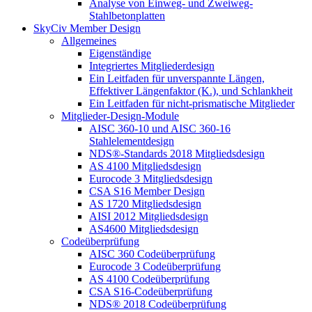
Analyse von Einweg- und Zweiweg-
Stahlbetonplatten
SkyCiv Member Design
Allgemeines
Eigenständige
Integriertes Mitgliederdesign
Ein Leitfaden für unverspannte Längen,
Effektiver Längenfaktor (K.), und Schlankheit
Ein Leitfaden für nicht-prismatische Mitglieder
Mitglieder-Design-Module
AISC 360-10 und AISC 360-16
Stahlelementdesign
NDS®-Standards 2018 Mitgliedsdesign
AS 4100 Mitgliedsdesign
Eurocode 3 Mitgliedsdesign
CSA S16 Member Design
AS 1720 Mitgliedsdesign
AISI 2012 Mitgliedsdesign
AS4600 Mitgliedsdesign
Codeüberprüfung
AISC 360 Codeüberprüfung
Eurocode 3 Codeüberprüfung
AS 4100 Codeüberprüfung
CSA S16-Codeüberprüfung
NDS® 2018 Codeüberprüfung