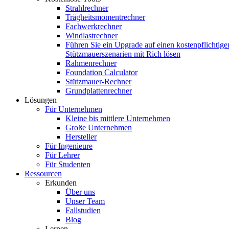
Strahlrechner
Trägheitsmomentrechner
Fachwerkrechner
Windlastrechner
Führen Sie ein Upgrade auf einen kostenpflichtige
Stützmauerszenarien mit Rich lösen
Rahmenrechner
Foundation Calculator
Stützmauer-Rechner
Grundplattenrechner
Lösungen
Für Unternehmen
Kleine bis mittlere Unternehmen
Große Unternehmen
Hersteller
Für Ingenieure
Für Lehrer
Für Studenten
Ressourcen
Erkunden
Über uns
Unser Team
Fallstudien
Blog
Lernen