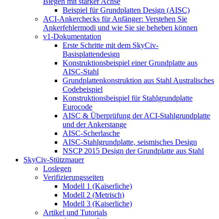
Biegen mit starker Achse
Beispiel für Grundplatten Design (AISC)
ACI-Ankerchecks für Anfänger: Verstehen Sie
Ankerfehlermodi und wie Sie sie beheben können
v1-Dokumentation
Erste Schritte mit dem SkyCiv-
Basisplattendesign
Konstruktionsbeispiel einer Grundplatte aus
AISC-Stahl
Grundplattenkonstruktion aus Stahl Australisches
Codebeispiel
Konstruktionsbeispiel für Stahlgrundplatte
Eurocode
AISC & Überprüfung der ACI-Stahlgrundplatte
und der Ankerstange
AISC-Scherlasche
AISC-Stahlgrundplatte, seismisches Design
NSCP 2015 Design der Grundplatte aus Stahl
SkyCiv-Stützmauer
Loslegen
Verifizierungsseiten
Modell 1 (Kaiserliche)
Modell 2 (Metrisch)
Modell 3 (Kaiserliche)
Artikel und Tutorials