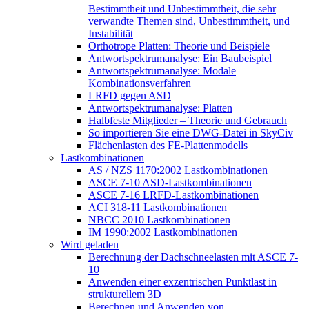
Bestimmtheit und Unbestimmtheit, die sehr
verwandte Themen sind, Unbestimmtheit, und
Instabilität
Orthotrope Platten: Theorie und Beispiele
Antwortspektrumanalyse: Ein Baubeispiel
Antwortspektrumanalyse: Modale
Kombinationsverfahren
LRFD gegen ASD
Antwortspektrumanalyse: Platten
Halbfeste Mitglieder – Theorie und Gebrauch
So importieren Sie eine DWG-Datei in SkyCiv
Flächenlasten des FE-Plattenmodells
Lastkombinationen
AS / NZS 1170:2002 Lastkombinationen
ASCE 7-10 ASD-Lastkombinationen
ASCE 7-16 LRFD-Lastkombinationen
ACI 318-11 Lastkombinationen
NBCC 2010 Lastkombinationen
IM 1990:2002 Lastkombinationen
Wird geladen
Berechnung der Dachschneelasten mit ASCE 7-
10
Anwenden einer exzentrischen Punktlast in
strukturellem 3D
Berechnen und Anwenden von