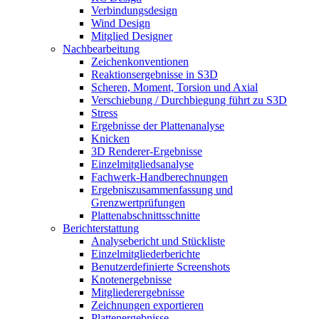
Verbindungsdesign
Wind Design
Mitglied Designer
Nachbearbeitung
Zeichenkonventionen
Reaktionsergebnisse in S3D
Scheren, Moment, Torsion und Axial
Verschiebung / Durchbiegung führt zu S3D
Stress
Ergebnisse der Plattenanalyse
Knicken
3D Renderer-Ergebnisse
Einzelmitgliedsanalyse
Fachwerk-Handberechnungen
Ergebniszusammenfassung und
Grenzwertprüfungen
Plattenabschnittsschnitte
Berichterstattung
Analysebericht und Stückliste
Einzelmitgliederberichte
Benutzerdefinierte Screenshots
Knotenergebnisse
Mitgliederergebnisse
Zeichnungen exportieren
Plattenergebnisse