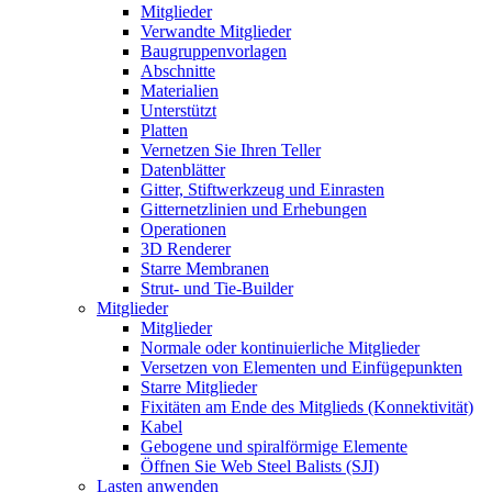
Mitglieder
Verwandte Mitglieder
Baugruppenvorlagen
Abschnitte
Materialien
Unterstützt
Platten
Vernetzen Sie Ihren Teller
Datenblätter
Gitter, Stiftwerkzeug und Einrasten
Gitternetzlinien und Erhebungen
Operationen
3D Renderer
Starre Membranen
Strut- und Tie-Builder
Mitglieder
Mitglieder
Normale oder kontinuierliche Mitglieder
Versetzen von Elementen und Einfügepunkten
Starre Mitglieder
Fixitäten am Ende des Mitglieds (Konnektivität)
Kabel
Gebogene und spiralförmige Elemente
Öffnen Sie Web Steel Balists (SJI)
Lasten anwenden