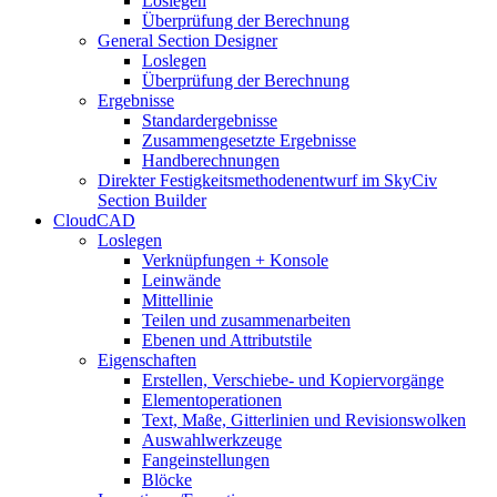
Loslegen
Überprüfung der Berechnung
General Section Designer
Loslegen
Überprüfung der Berechnung
Ergebnisse
Standardergebnisse
Zusammengesetzte Ergebnisse
Handberechnungen
Direkter Festigkeitsmethodenentwurf im SkyCiv
Section Builder
CloudCAD
Loslegen
Verknüpfungen + Konsole
Leinwände
Mittellinie
Teilen und zusammenarbeiten
Ebenen und Attributstile
Eigenschaften
Erstellen, Verschiebe- und Kopiervorgänge
Elementoperationen
Text, Maße, Gitterlinien und Revisionswolken
Auswahlwerkzeuge
Fangeinstellungen
Blöcke