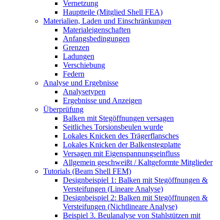
Vernetzung
Hauptteile (Mitglied Shell FEA)
Materialien, Laden und Einschränkungen
Materialeigenschaften
Anfangsbedingungen
Grenzen
Ladungen
Verschiebung
Federn
Analyse und Ergebnisse
Analysetypen
Ergebnisse und Anzeigen
Überprüfung
Balken mit Stegöffnungen versagen
Seitliches Torsionsbeulen wurde
Lokales Knicken des Trägerflansches
Lokales Knicken der Balkenstegplatte
Versagen mit Eigenspannungseinfluss
Allgemein geschweißt / Kaltgeformte Mitglieder
Tutorials (Beam Shell FEM)
Designbeispiel 1: Balken mit Stegöffnungen &
Versteifungen (Lineare Analyse)
Designbeispiel 2: Balken mit Stegöffnungen &
Versteifungen (Nichtlineare Analyse)
Beispiel 3. Beulanalyse von Stahlstützen mit