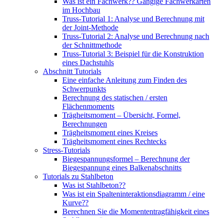
Was ist ein Fachwerk?? Gängige Fachwerkarten
im Hochbau
Truss-Tutorial 1: Analyse und Berechnung mit
der Joint-Methode
Truss-Tutorial 2: Analyse und Berechnung nach
der Schnittmethode
Truss-Tutorial 3: Beispiel für die Konstruktion
eines Dachstuhls
Abschnitt Tutorials
Eine einfache Anleitung zum Finden des
Schwerpunkts
Berechnung des statischen / ersten
Flächenmoments
Trägheitsmoment – ​​Übersicht, Formel,
Berechnungen
Trägheitsmoment eines Kreises
Trägheitsmoment eines Rechtecks
Stress-Tutorials
Biegespannungsformel – Berechnung der
Biegespannung eines Balkenabschnitts
Tutorials zu Stahlbeton
Was ist Stahlbeton??
Was ist ein Spalteninteraktionsdiagramm / eine
Kurve??
Berechnen Sie die Momententragfähigkeit eines