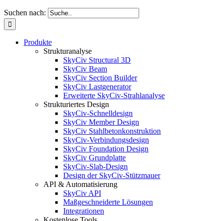
Suchen nach:
Produkte
Strukturanalyse
SkyCiv Structural 3D
SkyCiv Beam
SkyCiv Section Builder
SkyCiv Lastgenerator
Erweiterte SkyCiv-Strahlanalyse
Strukturiertes Design
SkyCiv-Schnelldesign
SkyCiv Member Design
SkyCiv Stahlbetonkonstruktion
SkyCiv-Verbindungsdesign
SkyCiv Foundation Design
SkyCiv Grundplatte
SkyCiv-Slab-Design
Design der SkyCiv-Stützmauer
API & Automatisierung
SkyCiv API
Maßgeschneiderte Lösungen
Integrationen
Kostenlose Tools