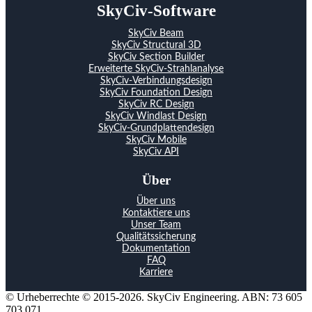
SkyCiv-Software
SkyCiv Beam
SkyCiv Structural 3D
SkyCiv Section Builder
Erweiterte SkyCiv-Strahlanalyse
SkyCiv-Verbindungsdesign
SkyCiv Foundation Design
SkyCiv RC Design
SkyCiv Windlast Design
SkyCiv-Grundplattendesign
SkyCiv Mobile
SkyCiv API
Über
Über uns
Kontaktiere uns
Unser Team
Qualitätssicherung
Dokumentation
FAQ
Karriere
© Urheberrechte © 2015-2026. SkyCiv Engineering. ABN: 73 605
703 071