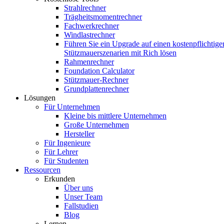
Strahlrechner
Trägheitsmomentrechner
Fachwerkrechner
Windlastrechner
Führen Sie ein Upgrade auf einen kostenpflichtige
Stützmauerszenarien mit Rich lösen
Rahmenrechner
Foundation Calculator
Stützmauer-Rechner
Grundplattenrechner
Lösungen
Für Unternehmen
Kleine bis mittlere Unternehmen
Große Unternehmen
Hersteller
Für Ingenieure
Für Lehrer
Für Studenten
Ressourcen
Erkunden
Über uns
Unser Team
Fallstudien
Blog
Lernen