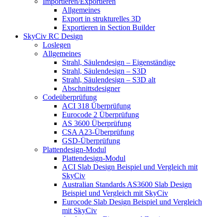
Importieren/Exportieren
Allgemeines
Export in strukturelles 3D
Exportieren in Section Builder
SkyCiv RC Design
Loslegen
Allgemeines
Strahl, Säulendesign – Eigenständige
Strahl, Säulendesign – S3D
Strahl, Säulendesign – S3D alt
Abschnittsdesigner
Codeüberprüfung
ACI 318 Überprüfung
Eurocode 2 Überprüfung
AS 3600 Überprüfung
CSA A23-Überprüfung
GSD-Überprüfung
Plattendesign-Modul
Plattendesign-Modul
ACI Slab Design Beispiel und Vergleich mit
SkyCiv
Australian Standards AS3600 Slab Design
Beispiel und Vergleich mit SkyCiv
Eurocode Slab Design Beispiel und Vergleich
mit SkyCiv