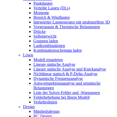
Punktlasten
Verteilte Lasten (DLs)
Momente
Bereich & Windlasten
Integrierter Lastgenerator mit strukturellem 3D
Vorgespannt & Thermische Belastungen
Drücke
Selbstgewicht
Gruppen laden
Lastkombinationen
Kombinationsschemata laden
Lösen
Modell reparieren
Lineare statische Analyse
Lineare statische Analyse und Knickanalyse
Nichtlinear statisch & P-Delta-Analyse
Dynamische Frequenzanalyse
Antwortspektrumanalyse und seismische
Belastungen
Liste der Solver-Fehler und -Warnungen
Fehlerbehebung bei Ihrem Modell
Verkehrslinien
Design
Mitgliedsdesign
RC Design