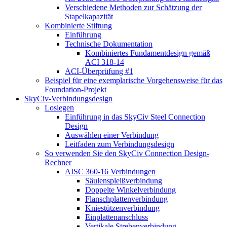
Verschiedene Methoden zur Schätzung der
Stapelkapazität
Kombinierte Stiftung
Einführung
Technische Dokumentation
Kombiniertes Fundamentdesign gemäß
ACI 318-14
ACI-Überprüfung #1
Beispiel für eine exemplarische Vorgehensweise für das
Foundation-Projekt
SkyCiv-Verbindungsdesign
Loslegen
Einführung in das SkyCiv Steel Connection
Design
Auswählen einer Verbindung
Leitfaden zum Verbindungsdesign
So verwenden Sie den SkyCiv Connection Design-
Rechner
AISC 360-16 Verbindungen
Säulenspleißverbindung
Doppelte Winkelverbindung
Flanschplattenverbindung
Kniestützenverbindung
Einplattenanschluss
Vertikale Strebenverbindung