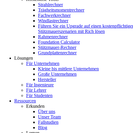
Strahlrechner
Trägheitsmomentrechner
Fachwerkrechner
Windlastrechner
Führen Sie ein Upgrade auf einen kostenpflichtige
Stützmauerszenarien mit Rich lösen
Rahmenrechner
Foundation Calculator
Stützmauer-Rechner
Grundplattenrechner
Lösungen
Für Unternehmen
Kleine bis mittlere Unternehmen
Große Unternehmen
Hersteller
Für Ingenieure
Für Lehrer
Für Studenten
Ressourcen
Erkunden
Über uns
Unser Team
Fallstudien
Blog
Lernen