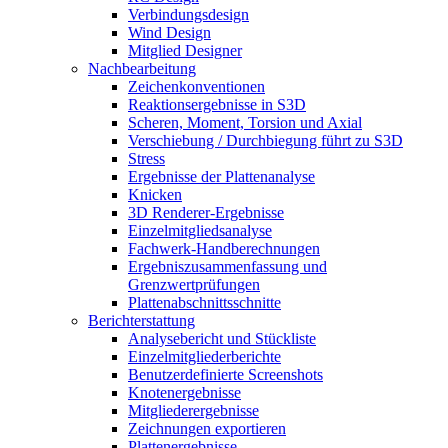
Verbindungsdesign
Wind Design
Mitglied Designer
Nachbearbeitung
Zeichenkonventionen
Reaktionsergebnisse in S3D
Scheren, Moment, Torsion und Axial
Verschiebung / Durchbiegung führt zu S3D
Stress
Ergebnisse der Plattenanalyse
Knicken
3D Renderer-Ergebnisse
Einzelmitgliedsanalyse
Fachwerk-Handberechnungen
Ergebniszusammenfassung und
Grenzwertprüfungen
Plattenabschnittsschnitte
Berichterstattung
Analysebericht und Stückliste
Einzelmitgliederberichte
Benutzerdefinierte Screenshots
Knotenergebnisse
Mitgliederergebnisse
Zeichnungen exportieren
Plattenergebnisse