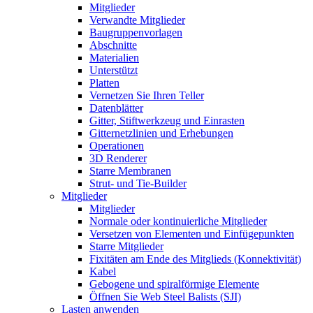
Mitglieder
Verwandte Mitglieder
Baugruppenvorlagen
Abschnitte
Materialien
Unterstützt
Platten
Vernetzen Sie Ihren Teller
Datenblätter
Gitter, Stiftwerkzeug und Einrasten
Gitternetzlinien und Erhebungen
Operationen
3D Renderer
Starre Membranen
Strut- und Tie-Builder
Mitglieder
Mitglieder
Normale oder kontinuierliche Mitglieder
Versetzen von Elementen und Einfügepunkten
Starre Mitglieder
Fixitäten am Ende des Mitglieds (Konnektivität)
Kabel
Gebogene und spiralförmige Elemente
Öffnen Sie Web Steel Balists (SJI)
Lasten anwenden