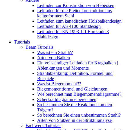
Andere
Leitfaden zur Konstruktion von Hebeösen
Leitfaden für die Pfettenkonstruktion aus
kaltgeformtem Stahl
Leitfaden zum kanadischen Holzbalkendesign
Leitfaden für AS 4100 Stahldesign
Leitfaden für EN 1993-1-1 Eurocode 3
Stahldesign
Tutorials
Beam Tutorials
Was ist ein Strahl??
Arten von Balken
Ein vollständiger Leitfaden für Kragbalken |
Ablenkungen und Momente
Strahlablenkung: Definition, Formel, und
Beispiele
Was ist Biegemoment??
Biegemomentformel und Gleichungen
Wie berechnet man Biegemomentdiagramme?
Scherkraftdiagramme berechnen
So bestimmen Sie die Reaktionen an den
Trägern?
So berechnen Sie einen unbestimmten Strahl?
Arten von Stützen in der Strukturanalyse
Fachwerk-Tutorials