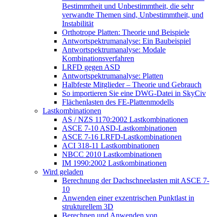
Bestimmtheit und Unbestimmtheit, die sehr
verwandte Themen sind, Unbestimmtheit, und
Instabilität
Orthotrope Platten: Theorie und Beispiele
Antwortspektrumanalyse: Ein Baubeispiel
Antwortspektrumanalyse: Modale
Kombinationsverfahren
LRFD gegen ASD
Antwortspektrumanalyse: Platten
Halbfeste Mitglieder – Theorie und Gebrauch
So importieren Sie eine DWG-Datei in SkyCiv
Flächenlasten des FE-Plattenmodells
Lastkombinationen
AS / NZS 1170:2002 Lastkombinationen
ASCE 7-10 ASD-Lastkombinationen
ASCE 7-16 LRFD-Lastkombinationen
ACI 318-11 Lastkombinationen
NBCC 2010 Lastkombinationen
IM 1990:2002 Lastkombinationen
Wird geladen
Berechnung der Dachschneelasten mit ASCE 7-
10
Anwenden einer exzentrischen Punktlast in
strukturellem 3D
Berechnen und Anwenden von