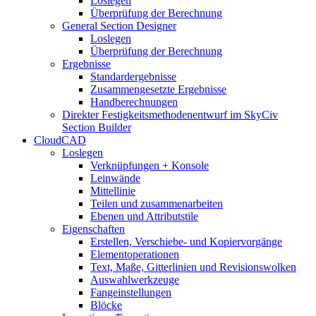
Loslegen
Überprüfung der Berechnung
General Section Designer
Loslegen
Überprüfung der Berechnung
Ergebnisse
Standardergebnisse
Zusammengesetzte Ergebnisse
Handberechnungen
Direkter Festigkeitsmethodenentwurf im SkyCiv
Section Builder
CloudCAD
Loslegen
Verknüpfungen + Konsole
Leinwände
Mittellinie
Teilen und zusammenarbeiten
Ebenen und Attributstile
Eigenschaften
Erstellen, Verschiebe- und Kopiervorgänge
Elementoperationen
Text, Maße, Gitterlinien und Revisionswolken
Auswahlwerkzeuge
Fangeinstellungen
Blöcke