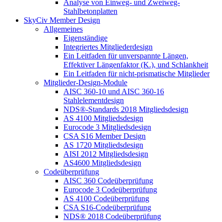
Analyse von Einweg- und Zweiweg-
Stahlbetonplatten
SkyCiv Member Design
Allgemeines
Eigenständige
Integriertes Mitgliederdesign
Ein Leitfaden für unverspannte Längen,
Effektiver Längenfaktor (K.), und Schlankheit
Ein Leitfaden für nicht-prismatische Mitglieder
Mitglieder-Design-Module
AISC 360-10 und AISC 360-16
Stahlelementdesign
NDS®-Standards 2018 Mitgliedsdesign
AS 4100 Mitgliedsdesign
Eurocode 3 Mitgliedsdesign
CSA S16 Member Design
AS 1720 Mitgliedsdesign
AISI 2012 Mitgliedsdesign
AS4600 Mitgliedsdesign
Codeüberprüfung
AISC 360 Codeüberprüfung
Eurocode 3 Codeüberprüfung
AS 4100 Codeüberprüfung
CSA S16-Codeüberprüfung
NDS® 2018 Codeüberprüfung