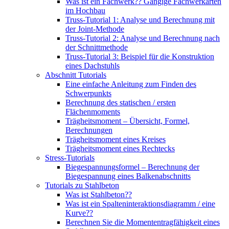
Was ist ein Fachwerk?? Gängige Fachwerkarten
im Hochbau
Truss-Tutorial 1: Analyse und Berechnung mit
der Joint-Methode
Truss-Tutorial 2: Analyse und Berechnung nach
der Schnittmethode
Truss-Tutorial 3: Beispiel für die Konstruktion
eines Dachstuhls
Abschnitt Tutorials
Eine einfache Anleitung zum Finden des
Schwerpunkts
Berechnung des statischen / ersten
Flächenmoments
Trägheitsmoment – ​​Übersicht, Formel,
Berechnungen
Trägheitsmoment eines Kreises
Trägheitsmoment eines Rechtecks
Stress-Tutorials
Biegespannungsformel – Berechnung der
Biegespannung eines Balkenabschnitts
Tutorials zu Stahlbeton
Was ist Stahlbeton??
Was ist ein Spalteninteraktionsdiagramm / eine
Kurve??
Berechnen Sie die Momententragfähigkeit eines