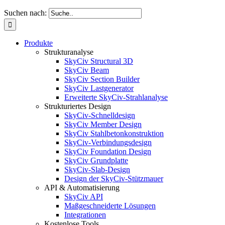
Suchen nach:
Produkte
Strukturanalyse
SkyCiv Structural 3D
SkyCiv Beam
SkyCiv Section Builder
SkyCiv Lastgenerator
Erweiterte SkyCiv-Strahlanalyse
Strukturiertes Design
SkyCiv-Schnelldesign
SkyCiv Member Design
SkyCiv Stahlbetonkonstruktion
SkyCiv-Verbindungsdesign
SkyCiv Foundation Design
SkyCiv Grundplatte
SkyCiv-Slab-Design
Design der SkyCiv-Stützmauer
API & Automatisierung
SkyCiv API
Maßgeschneiderte Lösungen
Integrationen
Kostenlose Tools