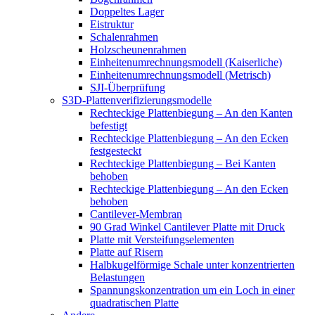
Doppeltes Lager
Eistruktur
Schalenrahmen
Holzscheunenrahmen
Einheitenumrechnungsmodell (Kaiserliche)
Einheitenumrechnungsmodell (Metrisch)
SJI-Überprüfung
S3D-Plattenverifizierungsmodelle
Rechteckige Plattenbiegung – An den Kanten
befestigt
Rechteckige Plattenbiegung – An den Ecken
festgesteckt
Rechteckige Plattenbiegung – Bei Kanten
behoben
Rechteckige Plattenbiegung – An den Ecken
behoben
Cantilever-Membran
90 Grad Winkel Cantilever Platte mit Druck
Platte mit Versteifungselementen
Platte auf Risern
Halbkugelförmige Schale unter konzentrierten
Belastungen
Spannungskonzentration um ein Loch in einer
quadratischen Platte