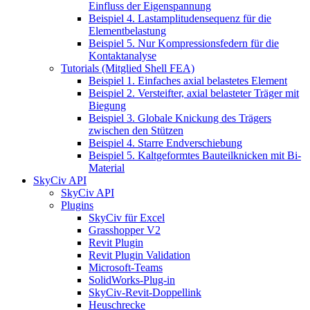
Einfluss der Eigenspannung
Beispiel 4. Lastamplitudensequenz für die
Elementbelastung
Beispiel 5. Nur Kompressionsfedern für die
Kontaktanalyse
Tutorials (Mitglied Shell FEA)
Beispiel 1. Einfaches axial belastetes Element
Beispiel 2. Versteifter, axial belasteter Träger mit
Biegung
Beispiel 3. Globale Knickung des Trägers
zwischen den Stützen
Beispiel 4. Starre Endverschiebung
Beispiel 5. Kaltgeformtes Bauteilknicken mit Bi-
Material
SkyCiv API
SkyCiv API
Plugins
SkyCiv für Excel
Grasshopper V2
Revit Plugin
Revit Plugin Validation
Microsoft-Teams
SolidWorks-Plug-in
SkyCiv-Revit-Doppellink
Heuschrecke