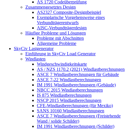
AS 1720 Codeüberprüfung
Zusammengesetztes Design
AS2327 Composite-Designbeispiel
Exemplarische Vorgehensweise eines
Verbundträgerentwurfs
AISC-Verbundträgerdesign
Häufige Probleme und Lösungen
Probleme mit Abschnitten
Allgemeine Probleme
SkyCiv Lastgenerator
Einführung in SkyCiv Load Generator
Windlasten
Windgeschwindigkeitskarte
AS / NZS 1170.2 (2021) Windlastberechnungen
ASCE 7 Windlastberechnungen für Gebäude
ASCE 7-22 Windlastberechnungen
IM 1991 Windlastberechnungen (Gebäude)
NBCC 2015 Windlastberechnungen
IS 875 Windlastberechnungen
NSCP 2015 Windlastberechnungen
CFE-Windlastberechnungen (für Mexiko)
SANS 10160 Windlastberechnungen
ASCE 7 Windlastberechnungen (Freistehende
Wand / solide Schilder)
IM 1991 Windlastberechnungen (Schilder)