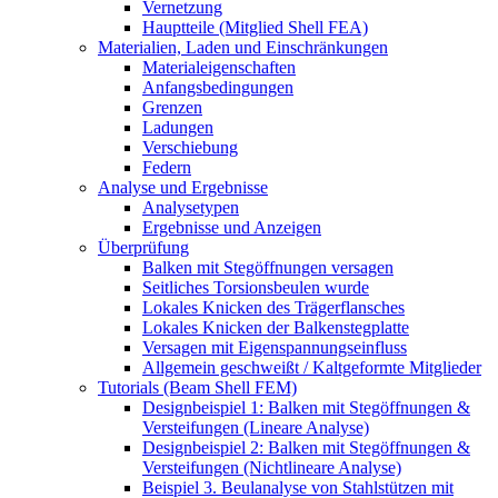
Vernetzung
Hauptteile (Mitglied Shell FEA)
Materialien, Laden und Einschränkungen
Materialeigenschaften
Anfangsbedingungen
Grenzen
Ladungen
Verschiebung
Federn
Analyse und Ergebnisse
Analysetypen
Ergebnisse und Anzeigen
Überprüfung
Balken mit Stegöffnungen versagen
Seitliches Torsionsbeulen wurde
Lokales Knicken des Trägerflansches
Lokales Knicken der Balkenstegplatte
Versagen mit Eigenspannungseinfluss
Allgemein geschweißt / Kaltgeformte Mitglieder
Tutorials (Beam Shell FEM)
Designbeispiel 1: Balken mit Stegöffnungen &
Versteifungen (Lineare Analyse)
Designbeispiel 2: Balken mit Stegöffnungen &
Versteifungen (Nichtlineare Analyse)
Beispiel 3. Beulanalyse von Stahlstützen mit