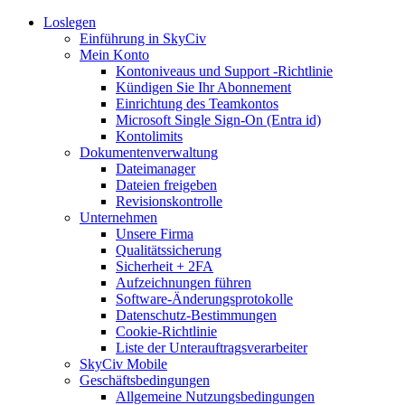
Loslegen
Einführung in SkyCiv
Mein Konto
Kontoniveaus und Support -Richtlinie
Kündigen Sie Ihr Abonnement
Einrichtung des Teamkontos
Microsoft Single Sign-On (Entra id)
Kontolimits
Dokumentenverwaltung
Dateimanager
Dateien freigeben
Revisionskontrolle
Unternehmen
Unsere Firma
Qualitätssicherung
Sicherheit + 2FA
Aufzeichnungen führen
Software-Änderungsprotokolle
Datenschutz-Bestimmungen
Cookie-Richtlinie
Liste der Unterauftragsverarbeiter
SkyCiv Mobile
Geschäftsbedingungen
Allgemeine Nutzungsbedingungen