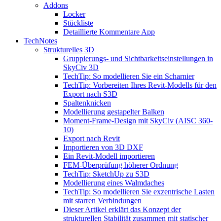
Addons
Locker
Stückliste
Detaillierte Kommentare App
TechNotes
Strukturelles 3D
Gruppierungs- und Sichtbarkeitseinstellungen in
SkyCiv 3D
TechTip: So modellieren Sie ein Scharnier
TechTip: Vorbereiten Ihres Revit-Modells für den
Export nach S3D
Spaltenknicken
Modellierung gestapelter Balken
Moment-Frame-Design mit SkyCiv (AISC 360-
10)
Export nach Revit
Importieren von 3D DXF
Ein Revit-Modell importieren
FEM-Überprüfung höherer Ordnung
TechTip: SketchUp zu S3D
Modellierung eines Walmdaches
TechTip: So modellieren Sie exzentrische Lasten
mit starren Verbindungen
Dieser Artikel erklärt das Konzept der
strukturellen Stabilität zusammen mit statischer