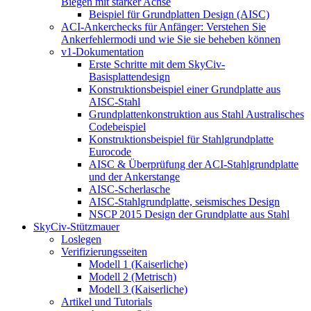
Biegen mit starker Achse
Beispiel für Grundplatten Design (AISC)
ACI-Ankerchecks für Anfänger: Verstehen Sie
Ankerfehlermodi und wie Sie sie beheben können
v1-Dokumentation
Erste Schritte mit dem SkyCiv-
Basisplattendesign
Konstruktionsbeispiel einer Grundplatte aus
AISC-Stahl
Grundplattenkonstruktion aus Stahl Australisches
Codebeispiel
Konstruktionsbeispiel für Stahlgrundplatte
Eurocode
AISC & Überprüfung der ACI-Stahlgrundplatte
und der Ankerstange
AISC-Scherlasche
AISC-Stahlgrundplatte, seismisches Design
NSCP 2015 Design der Grundplatte aus Stahl
SkyCiv-Stützmauer
Loslegen
Verifizierungsseiten
Modell 1 (Kaiserliche)
Modell 2 (Metrisch)
Modell 3 (Kaiserliche)
Artikel und Tutorials