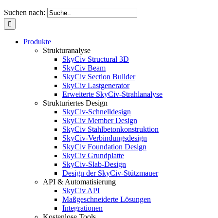
Suchen nach:
Produkte
Strukturanalyse
SkyCiv Structural 3D
SkyCiv Beam
SkyCiv Section Builder
SkyCiv Lastgenerator
Erweiterte SkyCiv-Strahlanalyse
Strukturiertes Design
SkyCiv-Schnelldesign
SkyCiv Member Design
SkyCiv Stahlbetonkonstruktion
SkyCiv-Verbindungsdesign
SkyCiv Foundation Design
SkyCiv Grundplatte
SkyCiv-Slab-Design
Design der SkyCiv-Stützmauer
API & Automatisierung
SkyCiv API
Maßgeschneiderte Lösungen
Integrationen
Kostenlose Tools