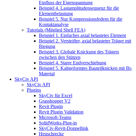
Einfluss der Eigenspannung
Beispiel 4. Lastamplitudensequenz für die
Elementbelastung
Beispiel 5. Nur Kompressionsfedern für die
Kontaktanalyse
Tutorials (Mitglied Shell FEA)
Beispiel 1. Einfaches axial belastetes Element
Beispiel 2. Versteifter, axial belasteter Träger mit
Biegung
Beispiel 3. Globale Knickung des Trägers
zwischen den Stützen
Beispiel 4. Starre Endverschiebung
Beispiel 5. Kaltgeformtes Bauteilknicken mit Bi-
Material
SkyCiv API
SkyCiv API
Plugins
SkyCiv für Excel
Grasshopper V2
Revit Plugin
Revit Plugin Validation
Microsoft-Teams
SolidWorks-Plug-in
SkyCiv-Revit-Doppellink
Heuschrecke