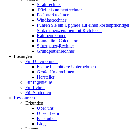
Strahlrechner
Trägheitsmomentrechner
Fachwerkrechner
Windlastrechner
Führen Sie ein Upgrade auf einen kostenpflichtige
Stützmauerszenarien mit Rich lösen
Rahmenrechner
Foundation Calculator
Stützmauer-Rechner
Grundplattenrechner
Lösungen
Für Unternehmen
Kleine bis mittlere Unternehmen
Große Unternehmen
Hersteller
Für Ingenieure
Für Lehrer
Für Studenten
Ressourcen
Erkunden
Über uns
Unser Team
Fallstudien
Blog
Lernen