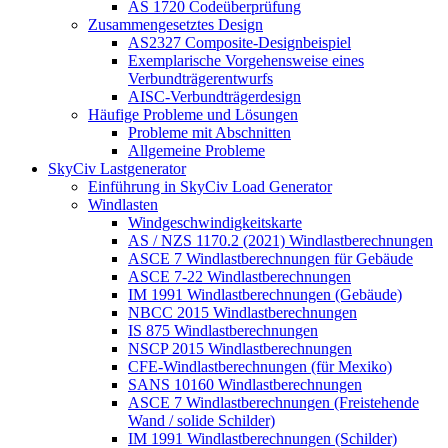
AS 1720 Codeüberprüfung
Zusammengesetztes Design
AS2327 Composite-Designbeispiel
Exemplarische Vorgehensweise eines
Verbundträgerentwurfs
AISC-Verbundträgerdesign
Häufige Probleme und Lösungen
Probleme mit Abschnitten
Allgemeine Probleme
SkyCiv Lastgenerator
Einführung in SkyCiv Load Generator
Windlasten
Windgeschwindigkeitskarte
AS / NZS 1170.2 (2021) Windlastberechnungen
ASCE 7 Windlastberechnungen für Gebäude
ASCE 7-22 Windlastberechnungen
IM 1991 Windlastberechnungen (Gebäude)
NBCC 2015 Windlastberechnungen
IS 875 Windlastberechnungen
NSCP 2015 Windlastberechnungen
CFE-Windlastberechnungen (für Mexiko)
SANS 10160 Windlastberechnungen
ASCE 7 Windlastberechnungen (Freistehende
Wand / solide Schilder)
IM 1991 Windlastberechnungen (Schilder)