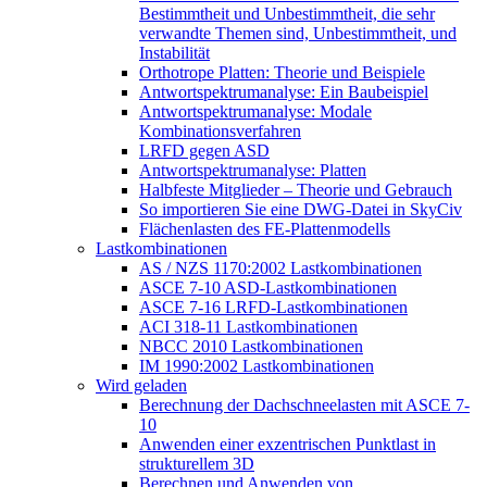
Bestimmtheit und Unbestimmtheit, die sehr
verwandte Themen sind, Unbestimmtheit, und
Instabilität
Orthotrope Platten: Theorie und Beispiele
Antwortspektrumanalyse: Ein Baubeispiel
Antwortspektrumanalyse: Modale
Kombinationsverfahren
LRFD gegen ASD
Antwortspektrumanalyse: Platten
Halbfeste Mitglieder – Theorie und Gebrauch
So importieren Sie eine DWG-Datei in SkyCiv
Flächenlasten des FE-Plattenmodells
Lastkombinationen
AS / NZS 1170:2002 Lastkombinationen
ASCE 7-10 ASD-Lastkombinationen
ASCE 7-16 LRFD-Lastkombinationen
ACI 318-11 Lastkombinationen
NBCC 2010 Lastkombinationen
IM 1990:2002 Lastkombinationen
Wird geladen
Berechnung der Dachschneelasten mit ASCE 7-
10
Anwenden einer exzentrischen Punktlast in
strukturellem 3D
Berechnen und Anwenden von