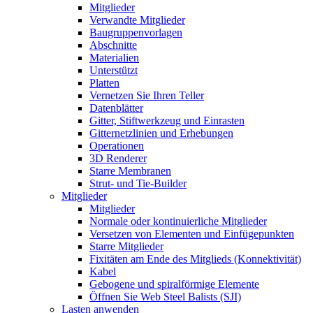
Mitglieder
Verwandte Mitglieder
Baugruppenvorlagen
Abschnitte
Materialien
Unterstützt
Platten
Vernetzen Sie Ihren Teller
Datenblätter
Gitter, Stiftwerkzeug und Einrasten
Gitternetzlinien und Erhebungen
Operationen
3D Renderer
Starre Membranen
Strut- und Tie-Builder
Mitglieder
Mitglieder
Normale oder kontinuierliche Mitglieder
Versetzen von Elementen und Einfügepunkten
Starre Mitglieder
Fixitäten am Ende des Mitglieds (Konnektivität)
Kabel
Gebogene und spiralförmige Elemente
Öffnen Sie Web Steel Balists (SJI)
Lasten anwenden