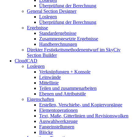
Loslegen
Überprüfung der Berechnung
General Section Designer
Loslegen
Überprüfung der Berechnung
Ergebnisse
Standardergebnisse
Zusammengesetzte Ergebnisse
Handberechnungen
Direkter Festigkeitsmethodenentwurf im SkyCiv
Section Builder
CloudCAD
Loslegen
Verknüpfungen + Konsole
Leinwände
Mittellinie
Teilen und zusammenarbeiten
Ebenen und Attributstile
Eigenschaften
Erstellen, Verschiebe- und Kopiervorgänge
Elementoperationen
Text, Maße, Gitterlinien und Revisionswolken
Auswahlwerkzeuge
Fangeinstellungen
Blöcke