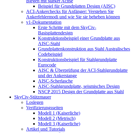
Biegen mit starker Achse
Beispiel für Grundplatten Design (AISC)
ACI-Ankerchecks für Anfänger: Verstehen Sie
Ankerfehlermodi und wie Sie sie beheben können
v1-Dokumentation
Erste Schritte mit dem SkyCiv-
Basisplattendesign
Konstruktionsbeispiel einer Grundplatte aus
AISC-Stahl
Grundplattenkonstruktion aus Stahl Australisches
Codebeispiel
Konstruktionsbeispiel für Stahlgrundplatte
Eurocode
AISC & Überprüfung der ACI-Stahlgrundplatte
und der Ankerstange
AISC-Scherlasche
AISC-Stahlgrundplatte, seismisches Design
NSCP 2015 Design der Grundplatte aus Stahl
SkyCiv-Stützmauer
Loslegen
Verifizierungsseiten
Modell 1 (Kaiserliche)
Modell 2 (Metrisch)
Modell 3 (Kaiserliche)
Artikel und Tutorials