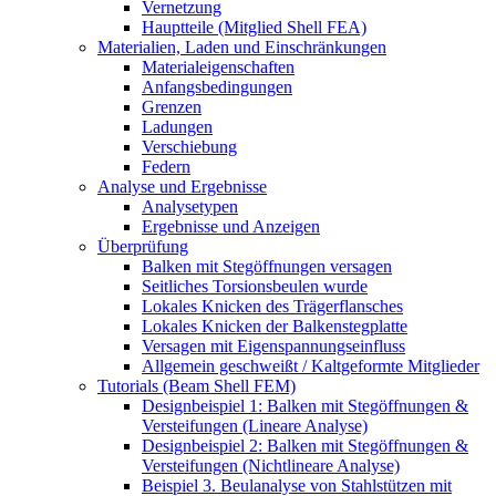
Vernetzung
Hauptteile (Mitglied Shell FEA)
Materialien, Laden und Einschränkungen
Materialeigenschaften
Anfangsbedingungen
Grenzen
Ladungen
Verschiebung
Federn
Analyse und Ergebnisse
Analysetypen
Ergebnisse und Anzeigen
Überprüfung
Balken mit Stegöffnungen versagen
Seitliches Torsionsbeulen wurde
Lokales Knicken des Trägerflansches
Lokales Knicken der Balkenstegplatte
Versagen mit Eigenspannungseinfluss
Allgemein geschweißt / Kaltgeformte Mitglieder
Tutorials (Beam Shell FEM)
Designbeispiel 1: Balken mit Stegöffnungen &
Versteifungen (Lineare Analyse)
Designbeispiel 2: Balken mit Stegöffnungen &
Versteifungen (Nichtlineare Analyse)
Beispiel 3. Beulanalyse von Stahlstützen mit