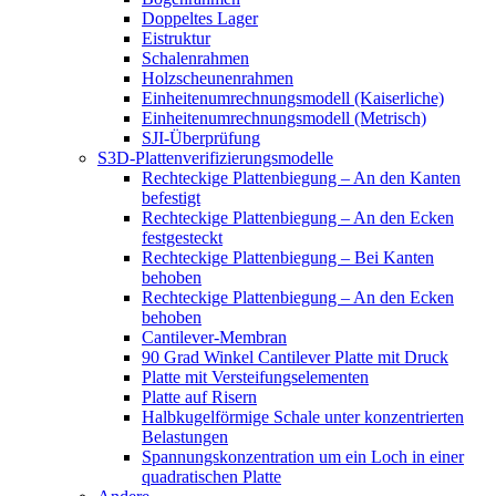
Doppeltes Lager
Eistruktur
Schalenrahmen
Holzscheunenrahmen
Einheitenumrechnungsmodell (Kaiserliche)
Einheitenumrechnungsmodell (Metrisch)
SJI-Überprüfung
S3D-Plattenverifizierungsmodelle
Rechteckige Plattenbiegung – An den Kanten
befestigt
Rechteckige Plattenbiegung – An den Ecken
festgesteckt
Rechteckige Plattenbiegung – Bei Kanten
behoben
Rechteckige Plattenbiegung – An den Ecken
behoben
Cantilever-Membran
90 Grad Winkel Cantilever Platte mit Druck
Platte mit Versteifungselementen
Platte auf Risern
Halbkugelförmige Schale unter konzentrierten
Belastungen
Spannungskonzentration um ein Loch in einer
quadratischen Platte