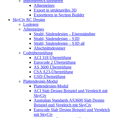
Importieren/Exportieren
Allgemeines
Export in strukturelles 3D
Exportieren in Section Builder
SkyCiv RC Design
Loslegen
Allgemeines
Strahl, Säulendesign – Eigenständige
Strahl, Säulendesign – S3D
Strahl, Säulendesign – S3D alt
Abschnittsdesigner
Codeüberprüfung
ACI 318 Überprüfung
Eurocode 2 Überprüfung
AS 3600 Überprüfung
CSA A23-Überprüfung
GSD-Überprüfung
Plattendesign-Modul
Plattendesign-Modul
ACI Slab Design Beispiel und Vergleich mit
SkyCiv
Australian Standards AS3600 Slab Design
Beispiel und Vergleich mit SkyCiv
Eurocode Slab Design Beispiel und Vergleich
mit SkyCiv