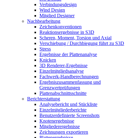
Verbindungsdesign
Wind Design
Mitglied Designer
Nachbearbeitung
Zeichenkonventionen
Reaktionsergebnisse in S3D
Scheren, Moment, Torsion und Axial
Verschiebung / Durchbiegung führt zu S3D
Stress
Ergebnisse der Plattenanalyse
Knicken
3D Renderer-Ergebnisse
Einzelmitgliedsanalyse
Fachwerk-Handberechnungen
Ergebniszusammenfassung und
Grenzwertprüfungen
Plattenabschnittsschnitte
Berichterstattung
Analysebericht und Stückliste
Einzelmitgliederberichte
Benutzerdefinierte Screenshots
Knotenergebnisse
Mitgliederergebnisse
Zeichnungen exportieren
Plattenergebnisse