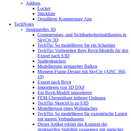
Addons
Locker
Stückliste
Detaillierte Kommentare App
TechNotes
Strukturelles 3D
Gruppierungs- und Sichtbarkeitseinstellungen in
SkyCiv 3D
TechTip: So modellieren Sie ein Scharnier
TechTip: Vorbereiten Ihres Revit-Modells für den
Export nach S3D
Spaltenknicken
Modellierung gestapelter Balken
Moment-Frame-Design mit SkyCiv (AISC 360-
10)
Export nach Revit
Importieren von 3D DXF
Ein Revit-Modell importieren
FEM-Überprüfung höherer Ordnung
TechTip: SketchUp zu S3D
Modellierung eines Walmdaches
TechTip: So modellieren Sie exzentrische Lasten
mit starren Verbindungen
Dieser Artikel erklärt das Konzept der
strukturellen Stabilität zusammen mit statischer