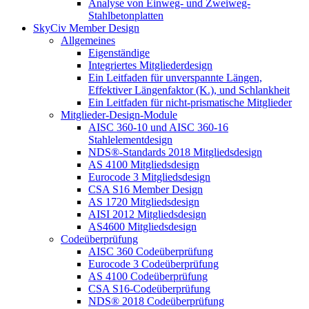
Analyse von Einweg- und Zweiweg-
Stahlbetonplatten
SkyCiv Member Design
Allgemeines
Eigenständige
Integriertes Mitgliederdesign
Ein Leitfaden für unverspannte Längen,
Effektiver Längenfaktor (K.), und Schlankheit
Ein Leitfaden für nicht-prismatische Mitglieder
Mitglieder-Design-Module
AISC 360-10 und AISC 360-16
Stahlelementdesign
NDS®-Standards 2018 Mitgliedsdesign
AS 4100 Mitgliedsdesign
Eurocode 3 Mitgliedsdesign
CSA S16 Member Design
AS 1720 Mitgliedsdesign
AISI 2012 Mitgliedsdesign
AS4600 Mitgliedsdesign
Codeüberprüfung
AISC 360 Codeüberprüfung
Eurocode 3 Codeüberprüfung
AS 4100 Codeüberprüfung
CSA S16-Codeüberprüfung
NDS® 2018 Codeüberprüfung