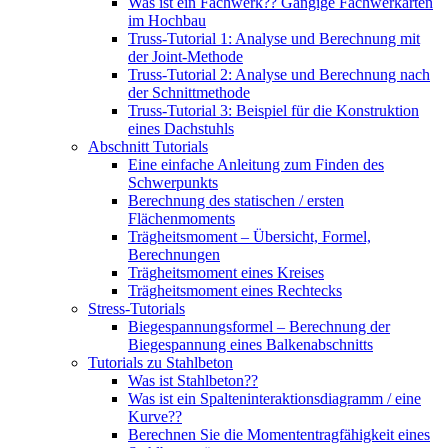
Was ist ein Fachwerk?? Gängige Fachwerkarten
im Hochbau
Truss-Tutorial 1: Analyse und Berechnung mit
der Joint-Methode
Truss-Tutorial 2: Analyse und Berechnung nach
der Schnittmethode
Truss-Tutorial 3: Beispiel für die Konstruktion
eines Dachstuhls
Abschnitt Tutorials
Eine einfache Anleitung zum Finden des
Schwerpunkts
Berechnung des statischen / ersten
Flächenmoments
Trägheitsmoment – ​​Übersicht, Formel,
Berechnungen
Trägheitsmoment eines Kreises
Trägheitsmoment eines Rechtecks
Stress-Tutorials
Biegespannungsformel – Berechnung der
Biegespannung eines Balkenabschnitts
Tutorials zu Stahlbeton
Was ist Stahlbeton??
Was ist ein Spalteninteraktionsdiagramm / eine
Kurve??
Berechnen Sie die Momententragfähigkeit eines