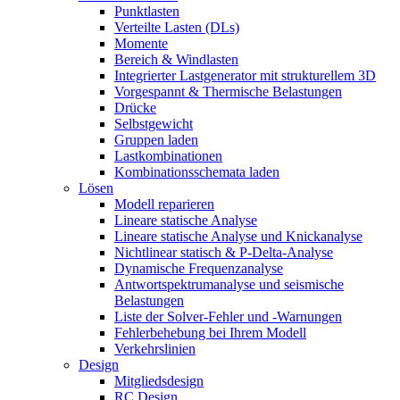
Punktlasten
Verteilte Lasten (DLs)
Momente
Bereich & Windlasten
Integrierter Lastgenerator mit strukturellem 3D
Vorgespannt & Thermische Belastungen
Drücke
Selbstgewicht
Gruppen laden
Lastkombinationen
Kombinationsschemata laden
Lösen
Modell reparieren
Lineare statische Analyse
Lineare statische Analyse und Knickanalyse
Nichtlinear statisch & P-Delta-Analyse
Dynamische Frequenzanalyse
Antwortspektrumanalyse und seismische
Belastungen
Liste der Solver-Fehler und -Warnungen
Fehlerbehebung bei Ihrem Modell
Verkehrslinien
Design
Mitgliedsdesign
RC Design