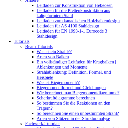
Andere
Leitfaden zur Konstruktion von Hebeösen
Leitfaden für die Pfettenkonstruktion aus
kaltgeformtem Stahl
Leitfaden zum kanadischen Holzbalkendesign
Leitfaden für AS 4100 Stahldesign
Leitfaden für EN 1993-1-1 Eurocode 3
Stahldesign
Tutorials
Beam Tutorials
Was ist ein Strahl??
Arten von Balken
Ein vollständiger Leitfaden für Kragbalken |
Ablenkungen und Momente
Strahlablenkung: Definition, Formel, und
Beispiele
Was ist Biegemoment??
Biegemomentformel und Gleichungen
Wie berechnet man Biegemomentdiagramme?
Scherkraftdiagramme berechnen
So bestimmen Sie die Reaktionen an den
Trägern?
So berechnen Sie einen unbestimmten Strahl?
Arten von Stützen in der Strukturanalyse
Fachwerk-Tutorials