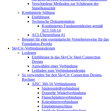
Verschiedene Methoden zur Schätzung der
Stapelkapazität
Kombinierte Stiftung
Einführung
Technische Dokumentation
Kombiniertes Fundamentdesign gemäß
ACI 318-14
ACI-Überprüfung #1
Beispiel für eine exemplarische Vorgehensweise für das
Foundation-Projekt
SkyCiv-Verbindungsdesign
Loslegen
Einführung in das SkyCiv Steel Connection
Design
Auswählen einer Verbindung
Leitfaden zum Verbindungsdesign
So verwenden Sie den SkyCiv Connection Design-
Rechner
AISC 360-16 Verbindungen
Säulenspleißverbindung
Doppelte Winkelverbindung
Flanschplattenverbindung
Kniestützenverbindung
Einplattenanschluss
Vertikale Strebenverbindung