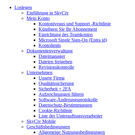
Loslegen
Einführung in SkyCiv
Mein Konto
Kontoniveaus und Support -Richtlinie
Kündigen Sie Ihr Abonnement
Einrichtung des Teamkontos
Microsoft Single Sign-On (Entra id)
Kontolimits
Dokumentenverwaltung
Dateimanager
Dateien freigeben
Revisionskontrolle
Unternehmen
Unsere Firma
Qualitätssicherung
Sicherheit + 2FA
Aufzeichnungen führen
Software-Änderungsprotokolle
Datenschutz-Bestimmungen
Cookie-Richtlinie
Liste der Unterauftragsverarbeiter
SkyCiv Mobile
Geschäftsbedingungen
Allgemeine Nutzungsbedingungen