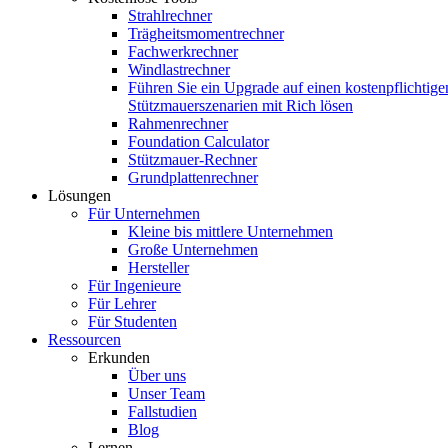
Strahlrechner
Trägheitsmomentrechner
Fachwerkrechner
Windlastrechner
Führen Sie ein Upgrade auf einen kostenpflichtige
Stützmauerszenarien mit Rich lösen
Rahmenrechner
Foundation Calculator
Stützmauer-Rechner
Grundplattenrechner
Lösungen
Für Unternehmen
Kleine bis mittlere Unternehmen
Große Unternehmen
Hersteller
Für Ingenieure
Für Lehrer
Für Studenten
Ressourcen
Erkunden
Über uns
Unser Team
Fallstudien
Blog
Lernen