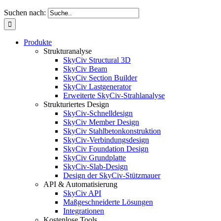
Suchen nach:
Produkte
Strukturanalyse
SkyCiv Structural 3D
SkyCiv Beam
SkyCiv Section Builder
SkyCiv Lastgenerator
Erweiterte SkyCiv-Strahlanalyse
Strukturiertes Design
SkyCiv-Schnelldesign
SkyCiv Member Design
SkyCiv Stahlbetonkonstruktion
SkyCiv-Verbindungsdesign
SkyCiv Foundation Design
SkyCiv Grundplatte
SkyCiv-Slab-Design
Design der SkyCiv-Stützmauer
API & Automatisierung
SkyCiv API
Maßgeschneiderte Lösungen
Integrationen
Kostenlose Tools