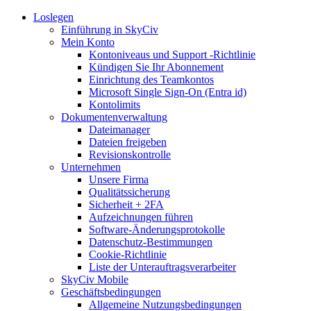
Loslegen
Einführung in SkyCiv
Mein Konto
Kontoniveaus und Support -Richtlinie
Kündigen Sie Ihr Abonnement
Einrichtung des Teamkontos
Microsoft Single Sign-On (Entra id)
Kontolimits
Dokumentenverwaltung
Dateimanager
Dateien freigeben
Revisionskontrolle
Unternehmen
Unsere Firma
Qualitätssicherung
Sicherheit + 2FA
Aufzeichnungen führen
Software-Änderungsprotokolle
Datenschutz-Bestimmungen
Cookie-Richtlinie
Liste der Unterauftragsverarbeiter
SkyCiv Mobile
Geschäftsbedingungen
Allgemeine Nutzungsbedingungen