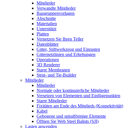
Mitglieder
Verwandte Mitglieder
Baugruppenvorlagen
Abschnitte
Materialien
Unterstützt
Platten
Vernetzen Sie Ihren Teller
Datenblätter
Gitter, Stiftwerkzeug und Einrasten
Gitternetzlinien und Erhebungen
Operationen
3D Renderer
Starre Membranen
Strut- und Tie-Builder
Mitglieder
Mitglieder
Normale oder kontinuierliche Mitglieder
Versetzen von Elementen und Einfügepunkten
Starre Mitglieder
Fixitäten am Ende des Mitglieds (Konnektivität)
Kabel
Gebogene und spiralförmige Elemente
Öffnen Sie Web Steel Balists (SJI)
Lasten anwenden