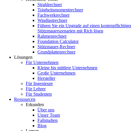
Strahlrechner
Trägheitsmomentrechner
Fachwerkrechner
Windlastrechner
Führen Sie ein Upgrade auf einen kostenpflichtige
Stützmauerszenarien mit Rich lösen
Rahmenrechner
Foundation Calculator
Stützmauer-Rechner
Grundplattenrechner
Lösungen
Für Unternehmen
Kleine bis mittlere Unternehmen
Große Unternehmen
Hersteller
Für Ingenieure
Für Lehrer
Für Studenten
Ressourcen
Erkunden
Über uns
Unser Team
Fallstudien
Blog
Lernen