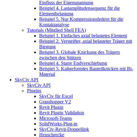
Einfluss der Eigenspannung
Beispiel 4. Lastamplitudensequenz für die
Elementbelastung
Beispiel 5. Nur Kompressionsfedern für die
Kontaktanalyse
Tutorials (Mitglied Shell FEA)
Beispiel 1. Einfaches axial belastetes Element
Beispiel 2. Versteifter, axial belasteter Träger mit
Biegung
Beispiel 3. Globale Knickung des Trägers
zwischen den Stützen
Beispiel 4. Starre Endverschiebung
Beispiel 5. Kaltgeformtes Bauteilknicken mit Bi-
Material
SkyCiv API
SkyCiv API
Plugins
SkyCiv für Excel
Grasshopper V2
Revit Plugin
Revit Plugin Validation
Microsoft-Teams
SolidWorks-Plug-in
SkyCiv-Revit-Doppellink
Heuschrecke