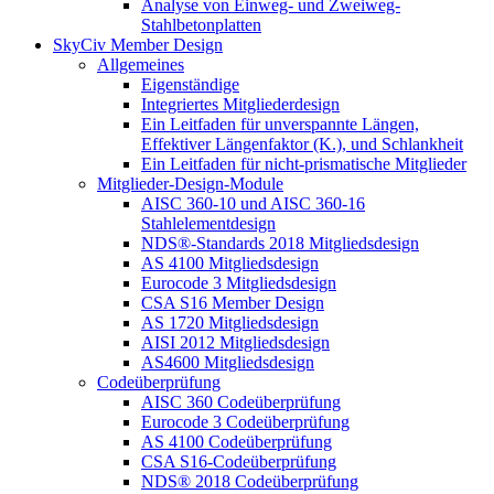
Analyse von Einweg- und Zweiweg-
Stahlbetonplatten
SkyCiv Member Design
Allgemeines
Eigenständige
Integriertes Mitgliederdesign
Ein Leitfaden für unverspannte Längen,
Effektiver Längenfaktor (K.), und Schlankheit
Ein Leitfaden für nicht-prismatische Mitglieder
Mitglieder-Design-Module
AISC 360-10 und AISC 360-16
Stahlelementdesign
NDS®-Standards 2018 Mitgliedsdesign
AS 4100 Mitgliedsdesign
Eurocode 3 Mitgliedsdesign
CSA S16 Member Design
AS 1720 Mitgliedsdesign
AISI 2012 Mitgliedsdesign
AS4600 Mitgliedsdesign
Codeüberprüfung
AISC 360 Codeüberprüfung
Eurocode 3 Codeüberprüfung
AS 4100 Codeüberprüfung
CSA S16-Codeüberprüfung
NDS® 2018 Codeüberprüfung