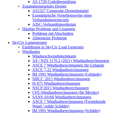
AS 1720 Codeüberprüfung
Zusammengesetztes Design
AS2327 Composite-Designbeispiel
Exemplarische Vorgehensweise eines
Verbundträgerentwurfs
AISC-Verbundträgerdesign
Häufige Probleme und Lösungen
Probleme mit Abschnitten
Allgemeine Probleme
SkyCiv Lastgenerator
Einführung in SkyCiv Load Generator
Windlasten
Windgeschwindigkeitskarte
AS / NZS 1170.2 (2021) Windlastberechnungen
ASCE 7 Windlastberechnungen für Gebäude
ASCE 7-22 Windlastberechnungen
IM 1991 Windlastberechnungen (Gebäude)
NBCC 2015 Windlastberechnungen
IS 875 Windlastberechnungen
NSCP 2015 Windlastberechnungen
CFE-Windlastberechnungen (für Mexiko)
SANS 10160 Windlastberechnungen
ASCE 7 Windlastberechnungen (Freistehende
Wand / solide Schilder)
IM 1991 Windlastberechnungen (Schilder)