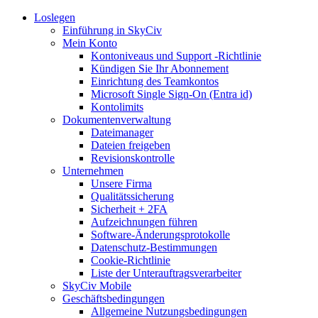
Loslegen
Einführung in SkyCiv
Mein Konto
Kontoniveaus und Support -Richtlinie
Kündigen Sie Ihr Abonnement
Einrichtung des Teamkontos
Microsoft Single Sign-On (Entra id)
Kontolimits
Dokumentenverwaltung
Dateimanager
Dateien freigeben
Revisionskontrolle
Unternehmen
Unsere Firma
Qualitätssicherung
Sicherheit + 2FA
Aufzeichnungen führen
Software-Änderungsprotokolle
Datenschutz-Bestimmungen
Cookie-Richtlinie
Liste der Unterauftragsverarbeiter
SkyCiv Mobile
Geschäftsbedingungen
Allgemeine Nutzungsbedingungen