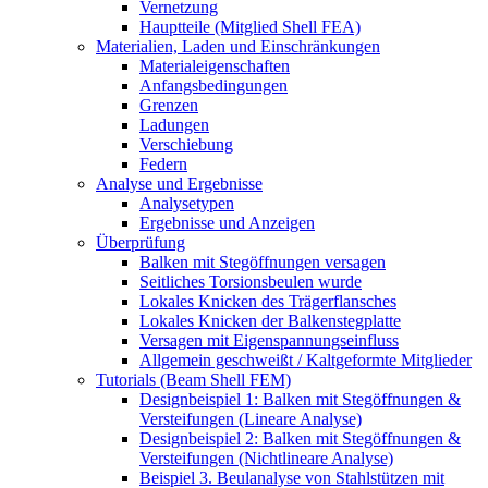
Vernetzung
Hauptteile (Mitglied Shell FEA)
Materialien, Laden und Einschränkungen
Materialeigenschaften
Anfangsbedingungen
Grenzen
Ladungen
Verschiebung
Federn
Analyse und Ergebnisse
Analysetypen
Ergebnisse und Anzeigen
Überprüfung
Balken mit Stegöffnungen versagen
Seitliches Torsionsbeulen wurde
Lokales Knicken des Trägerflansches
Lokales Knicken der Balkenstegplatte
Versagen mit Eigenspannungseinfluss
Allgemein geschweißt / Kaltgeformte Mitglieder
Tutorials (Beam Shell FEM)
Designbeispiel 1: Balken mit Stegöffnungen &
Versteifungen (Lineare Analyse)
Designbeispiel 2: Balken mit Stegöffnungen &
Versteifungen (Nichtlineare Analyse)
Beispiel 3. Beulanalyse von Stahlstützen mit