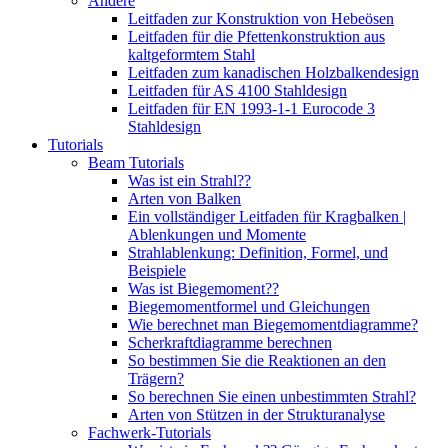
Andere
Leitfaden zur Konstruktion von Hebeösen
Leitfaden für die Pfettenkonstruktion aus
kaltgeformtem Stahl
Leitfaden zum kanadischen Holzbalkendesign
Leitfaden für AS 4100 Stahldesign
Leitfaden für EN 1993-1-1 Eurocode 3
Stahldesign
Tutorials
Beam Tutorials
Was ist ein Strahl??
Arten von Balken
Ein vollständiger Leitfaden für Kragbalken |
Ablenkungen und Momente
Strahlablenkung: Definition, Formel, und
Beispiele
Was ist Biegemoment??
Biegemomentformel und Gleichungen
Wie berechnet man Biegemomentdiagramme?
Scherkraftdiagramme berechnen
So bestimmen Sie die Reaktionen an den
Trägern?
So berechnen Sie einen unbestimmten Strahl?
Arten von Stützen in der Strukturanalyse
Fachwerk-Tutorials