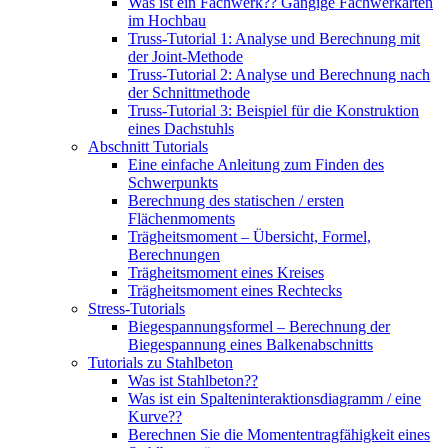
Was ist ein Fachwerk?? Gängige Fachwerkarten
im Hochbau
Truss-Tutorial 1: Analyse und Berechnung mit
der Joint-Methode
Truss-Tutorial 2: Analyse und Berechnung nach
der Schnittmethode
Truss-Tutorial 3: Beispiel für die Konstruktion
eines Dachstuhls
Abschnitt Tutorials
Eine einfache Anleitung zum Finden des
Schwerpunkts
Berechnung des statischen / ersten
Flächenmoments
Trägheitsmoment – ​​Übersicht, Formel,
Berechnungen
Trägheitsmoment eines Kreises
Trägheitsmoment eines Rechtecks
Stress-Tutorials
Biegespannungsformel – Berechnung der
Biegespannung eines Balkenabschnitts
Tutorials zu Stahlbeton
Was ist Stahlbeton??
Was ist ein Spalteninteraktionsdiagramm / eine
Kurve??
Berechnen Sie die Momententragfähigkeit eines