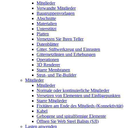
Mitglieder
Verwandte Mitglieder
Baugruppenvorlagen
Abschnitte
Materialien
Unterstützt
Platten
Vernetzen Sie Ihren Teller
Datenblätter
Gitter, Stiftwerkzeug und Einrasten
Gitternetzlinien und Erhebungen
Operationen
3D Renderer
Starre Membranen
Strut- und Tie-Builder
Mitglieder
Mitglieder
Normale oder kontinuierliche Mitglieder
Versetzen von Elementen und Einfügepunkten
Starre Mitglieder
Fixitäten am Ende des Mitglieds (Konnektivität)
Kabel
Gebogene und spiralförmige Elemente
Öffnen Sie Web Steel Balists (SJI)
Lasten anwenden