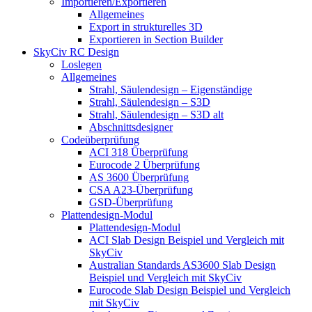
Importieren/Exportieren
Allgemeines
Export in strukturelles 3D
Exportieren in Section Builder
SkyCiv RC Design
Loslegen
Allgemeines
Strahl, Säulendesign – Eigenständige
Strahl, Säulendesign – S3D
Strahl, Säulendesign – S3D alt
Abschnittsdesigner
Codeüberprüfung
ACI 318 Überprüfung
Eurocode 2 Überprüfung
AS 3600 Überprüfung
CSA A23-Überprüfung
GSD-Überprüfung
Plattendesign-Modul
Plattendesign-Modul
ACI Slab Design Beispiel und Vergleich mit
SkyCiv
Australian Standards AS3600 Slab Design
Beispiel und Vergleich mit SkyCiv
Eurocode Slab Design Beispiel und Vergleich
mit SkyCiv