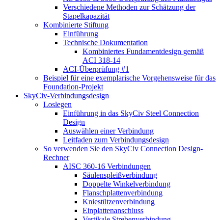
Verschiedene Methoden zur Schätzung der
Stapelkapazität
Kombinierte Stiftung
Einführung
Technische Dokumentation
Kombiniertes Fundamentdesign gemäß
ACI 318-14
ACI-Überprüfung #1
Beispiel für eine exemplarische Vorgehensweise für das
Foundation-Projekt
SkyCiv-Verbindungsdesign
Loslegen
Einführung in das SkyCiv Steel Connection
Design
Auswählen einer Verbindung
Leitfaden zum Verbindungsdesign
So verwenden Sie den SkyCiv Connection Design-
Rechner
AISC 360-16 Verbindungen
Säulenspleißverbindung
Doppelte Winkelverbindung
Flanschplattenverbindung
Kniestützenverbindung
Einplattenanschluss
Vertikale Strebenverbindung