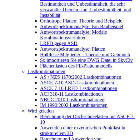
Bestimmtheit und Unbestimmtheit, die sehr
verwandte Themen sind, Unbestimmtheit, und
Instabilität
Orthotrope Platten: Theorie und Beispiele
Antwortspektrumanalyse: Ein Baubeispiel
Antwortspektrumanalyse: Modale
Kombinationsverfahren
LRFD gegen ASD
Antwortspektrumanalyse: Platten
Halbfeste Mitglieder – Theorie und Gebrauch
So importieren Sie eine DWG-Datei in SkyCiv
Flächenlasten des FE-Plattenmodells
Lastkombinationen
AS / NZS 1170:2002 Lastkombinationen
ASCE 7-10 ASD-Lastkombinationen
ASCE 7-16 LRFD-Lastkombinationen
ACI 318-11 Lastkombinationen
NBCC 2010 Lastkombinationen
IM 1990:2002 Lastkombinationen
Wird geladen
Berechnung der Dachschneelasten mit ASCE 7-
10
Anwenden einer exzentrischen Punktlast in
strukturellem 3D
Berechnen und Anwenden von