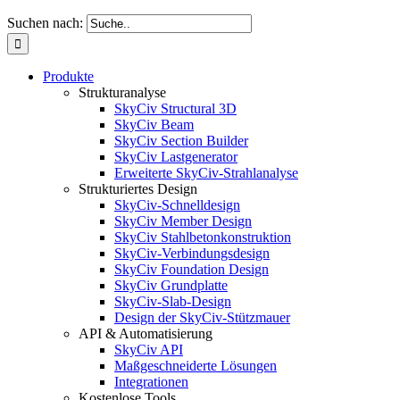
Suchen nach:
Produkte
Strukturanalyse
SkyCiv Structural 3D
SkyCiv Beam
SkyCiv Section Builder
SkyCiv Lastgenerator
Erweiterte SkyCiv-Strahlanalyse
Strukturiertes Design
SkyCiv-Schnelldesign
SkyCiv Member Design
SkyCiv Stahlbetonkonstruktion
SkyCiv-Verbindungsdesign
SkyCiv Foundation Design
SkyCiv Grundplatte
SkyCiv-Slab-Design
Design der SkyCiv-Stützmauer
API & Automatisierung
SkyCiv API
Maßgeschneiderte Lösungen
Integrationen
Kostenlose Tools