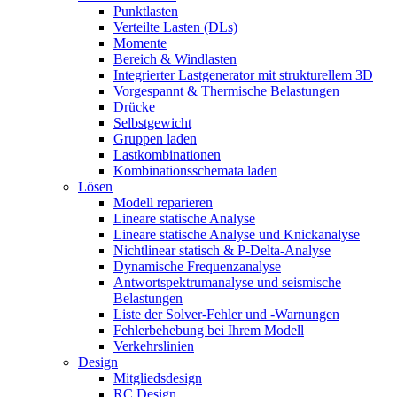
Punktlasten
Verteilte Lasten (DLs)
Momente
Bereich & Windlasten
Integrierter Lastgenerator mit strukturellem 3D
Vorgespannt & Thermische Belastungen
Drücke
Selbstgewicht
Gruppen laden
Lastkombinationen
Kombinationsschemata laden
Lösen
Modell reparieren
Lineare statische Analyse
Lineare statische Analyse und Knickanalyse
Nichtlinear statisch & P-Delta-Analyse
Dynamische Frequenzanalyse
Antwortspektrumanalyse und seismische
Belastungen
Liste der Solver-Fehler und -Warnungen
Fehlerbehebung bei Ihrem Modell
Verkehrslinien
Design
Mitgliedsdesign
RC Design