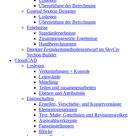
Loslegen
Überprüfung der Berechnung
General Section Designer
Loslegen
Überprüfung der Berechnung
Ergebnisse
Standardergebnisse
Zusammengesetzte Ergebnisse
Handberechnungen
Direkter Festigkeitsmethodenentwurf im SkyCiv
Section Builder
CloudCAD
Loslegen
Verknüpfungen + Konsole
Leinwände
Mittellinie
Teilen und zusammenarbeiten
Ebenen und Attributstile
Eigenschaften
Erstellen, Verschiebe- und Kopiervorgänge
Elementoperationen
Text, Maße, Gitterlinien und Revisionswolken
Auswahlwerkzeuge
Fangeinstellungen
Blöcke