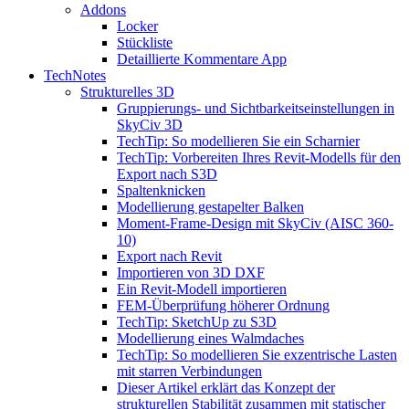
Addons
Locker
Stückliste
Detaillierte Kommentare App
TechNotes
Strukturelles 3D
Gruppierungs- und Sichtbarkeitseinstellungen in
SkyCiv 3D
TechTip: So modellieren Sie ein Scharnier
TechTip: Vorbereiten Ihres Revit-Modells für den
Export nach S3D
Spaltenknicken
Modellierung gestapelter Balken
Moment-Frame-Design mit SkyCiv (AISC 360-
10)
Export nach Revit
Importieren von 3D DXF
Ein Revit-Modell importieren
FEM-Überprüfung höherer Ordnung
TechTip: SketchUp zu S3D
Modellierung eines Walmdaches
TechTip: So modellieren Sie exzentrische Lasten
mit starren Verbindungen
Dieser Artikel erklärt das Konzept der
strukturellen Stabilität zusammen mit statischer