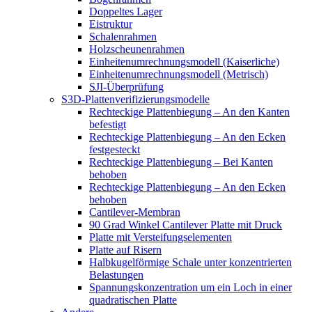
Doppeltes Lager
Eistruktur
Schalenrahmen
Holzscheunenrahmen
Einheitenumrechnungsmodell (Kaiserliche)
Einheitenumrechnungsmodell (Metrisch)
SJI-Überprüfung
S3D-Plattenverifizierungsmodelle
Rechteckige Plattenbiegung – An den Kanten
befestigt
Rechteckige Plattenbiegung – An den Ecken
festgesteckt
Rechteckige Plattenbiegung – Bei Kanten
behoben
Rechteckige Plattenbiegung – An den Ecken
behoben
Cantilever-Membran
90 Grad Winkel Cantilever Platte mit Druck
Platte mit Versteifungselementen
Platte auf Risern
Halbkugelförmige Schale unter konzentrierten
Belastungen
Spannungskonzentration um ein Loch in einer
quadratischen Platte