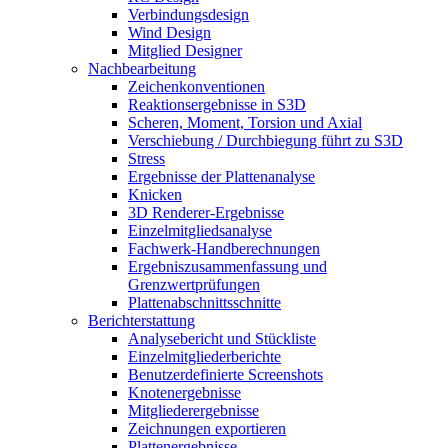
Verbindungsdesign
Wind Design
Mitglied Designer
Nachbearbeitung
Zeichenkonventionen
Reaktionsergebnisse in S3D
Scheren, Moment, Torsion und Axial
Verschiebung / Durchbiegung führt zu S3D
Stress
Ergebnisse der Plattenanalyse
Knicken
3D Renderer-Ergebnisse
Einzelmitgliedsanalyse
Fachwerk-Handberechnungen
Ergebniszusammenfassung und
Grenzwertprüfungen
Plattenabschnittsschnitte
Berichterstattung
Analysebericht und Stückliste
Einzelmitgliederberichte
Benutzerdefinierte Screenshots
Knotenergebnisse
Mitgliederergebnisse
Zeichnungen exportieren
Plattenergebnisse