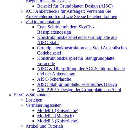
Biegen mit starker Achse
Beispiel für Grundplatten Design (AISC)
ACI-Ankerchecks für Anfänger: Verstehen Sie
Ankerfehlermodi und wie Sie sie beheben können
v1-Dokumentation
Erste Schritte mit dem SkyCiv-
Basisplattendesign
Konstruktionsbeispiel einer Grundplatte aus
AISC-Stahl
Grundplattenkonstruktion aus Stahl Australisches
Codebeispiel
Konstruktionsbeispiel für Stahlgrundplatte
Eurocode
AISC & Überprüfung der ACI-Stahlgrundplatte
und der Ankerstange
AISC-Scherlasche
AISC-Stahlgrundplatte, seismisches Design
NSCP 2015 Design der Grundplatte aus Stahl
SkyCiv-Stützmauer
Loslegen
Verifizierungsseiten
Modell 1 (Kaiserliche)
Modell 2 (Metrisch)
Modell 3 (Kaiserliche)
Artikel und Tutorials