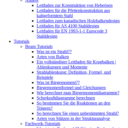
Andere
Leitfaden zur Konstruktion von Hebeösen
Leitfaden für die Pfettenkonstruktion aus
kaltgeformtem Stahl
Leitfaden zum kanadischen Holzbalkendesign
Leitfaden für AS 4100 Stahldesign
Leitfaden für EN 1993-1-1 Eurocode 3
Stahldesign
Tutorials
Beam Tutorials
Was ist ein Strahl??
Arten von Balken
Ein vollständiger Leitfaden für Kragbalken |
Ablenkungen und Momente
Strahlablenkung: Definition, Formel, und
Beispiele
Was ist Biegemoment??
Biegemomentformel und Gleichungen
Wie berechnet man Biegemomentdiagramme?
Scherkraftdiagramme berechnen
So bestimmen Sie die Reaktionen an den
Trägern?
So berechnen Sie einen unbestimmten Strahl?
Arten von Stützen in der Strukturanalyse
Fachwerk-Tutorials