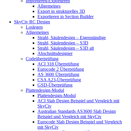
Importieren/Exportieren
Allgemeines
Export in strukturelles 3D
Exportieren in Section Builder
SkyCiv RC Design
Loslegen
Allgemeines
Strahl, Säulendesign – Eigenständige
Strahl, Säulendesign – S3D
Strahl, Säulendesign – S3D alt
Abschnittsdesigner
Codeüberprüfung
ACI 318 Überprüfung
Eurocode 2 Überprüfung
AS 3600 Überprüfung
CSA A23-Überprüfung
GSD-Überprüfung
Plattendesign-Modul
Plattendesign-Modul
ACI Slab Design Beispiel und Vergleich mit
SkyCiv
Australian Standards AS3600 Slab Design
Beispiel und Vergleich mit SkyCiv
Eurocode Slab Design Beispiel und Vergleich
mit SkyCiv