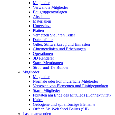
Mitglieder
Verwandte Mitglieder
Baugruppenvorlagen
Abschnitte
Materialien
Unterstützt
Platten
Vernetzen Sie Ihren Teller
Datenblätter
Gitter, Stiftwerkzeug und Einrasten
Gitternetzlinien und Erhebungen
Operationen
3D Renderer
Starre Membranen
Strut- und Tie-Builder
Mitglieder
Mitglieder
Normale oder kontinuierliche Mitglieder
Versetzen von Elementen und Einfügepunkten
Starre Mitglieder
Fixitäten am Ende des Mitglieds (Konnektivität)
Kabel
Gebogene und spiralförmige Elemente
Öffnen Sie Web Steel Balists (SJI)
Lasten anwenden