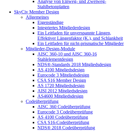
Analyse von Einweg- und Zweiweg-
Stahlbetonplatten
SkyCiv Member Design
Allgemeines
Eigenständige
Integriertes Mitgliederdesign
Ein Leitfaden für unverspannte Längen,
Effektiver Längenfaktor (K.), und Schlankheit
Ein Leitfaden für nicht-prismatische Mitglieder
Mitglieder-Design-Module
AISC 360-10 und AISC 360-16
Stahlelementdesign
NDS®-Standards 2018 Mitgliedsdesign
AS 4100 Mitgliedsdesign
Eurocode 3 Mitgliedsdesign
CSA S16 Member Design
AS 1720 Mitgliedsdesign
AISI 2012 Mitgliedsdesign
AS4600 Mitgliedsdesign
Codeüberprüfung
AISC 360 Codeüberprüfung
Eurocode 3 Codeüberprüfung
AS 4100 Codeüberprüfung
CSA S16-Codeüberprüfung
NDS® 2018 Codeüberprüfung