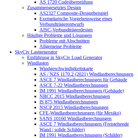
AS 1720 Codeüberprüfung
Zusammengesetztes Design
AS2327 Composite-Designbeispiel
Exemplarische Vorgehensweise eines
Verbundträgerentwurfs
AISC-Verbundträgerdesign
Häufige Probleme und Lösungen
Probleme mit Abschnitten
Allgemeine Probleme
SkyCiv Lastgenerator
Einführung in SkyCiv Load Generator
Windlasten
Windgeschwindigkeitskarte
AS / NZS 1170.2 (2021) Windlastberechnungen
ASCE 7 Windlastberechnungen für Gebäude
ASCE 7-22 Windlastberechnungen
IM 1991 Windlastberechnungen (Gebäude)
NBCC 2015 Windlastberechnungen
IS 875 Windlastberechnungen
NSCP 2015 Windlastberechnungen
CFE-Windlastberechnungen (für Mexiko)
SANS 10160 Windlastberechnungen
ASCE 7 Windlastberechnungen (Freistehende
Wand / solide Schilder)
IM 1991 Windlastberechnungen (Schilder)