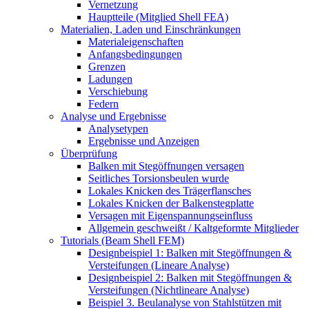
Vernetzung
Hauptteile (Mitglied Shell FEA)
Materialien, Laden und Einschränkungen
Materialeigenschaften
Anfangsbedingungen
Grenzen
Ladungen
Verschiebung
Federn
Analyse und Ergebnisse
Analysetypen
Ergebnisse und Anzeigen
Überprüfung
Balken mit Stegöffnungen versagen
Seitliches Torsionsbeulen wurde
Lokales Knicken des Trägerflansches
Lokales Knicken der Balkenstegplatte
Versagen mit Eigenspannungseinfluss
Allgemein geschweißt / Kaltgeformte Mitglieder
Tutorials (Beam Shell FEM)
Designbeispiel 1: Balken mit Stegöffnungen &
Versteifungen (Lineare Analyse)
Designbeispiel 2: Balken mit Stegöffnungen &
Versteifungen (Nichtlineare Analyse)
Beispiel 3. Beulanalyse von Stahlstützen mit