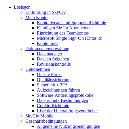
Loslegen
Einführung in SkyCiv
Mein Konto
Kontoniveaus und Support -Richtlinie
Kündigen Sie Ihr Abonnement
Einrichtung des Teamkontos
Microsoft Single Sign-On (Entra id)
Kontolimits
Dokumentenverwaltung
Dateimanager
Dateien freigeben
Revisionskontrolle
Unternehmen
Unsere Firma
Qualitätssicherung
Sicherheit + 2FA
Aufzeichnungen führen
Software-Änderungsprotokolle
Datenschutz-Bestimmungen
Cookie-Richtlinie
Liste der Unterauftragsverarbeiter
SkyCiv Mobile
Geschäftsbedingungen
Allgemeine Nutzungsbedingungen