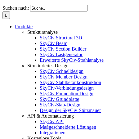
Suchen nach:
Produkte
Strukturanalyse
SkyCiv Structural 3D
SkyCiv Beam
SkyCiv Section Builder
SkyCiv Lastgenerator
Erweiterte SkyCiv-Strahlanalyse
Strukturiertes Design
SkyCiv-Schnelldesign
SkyCiv Member Design
SkyCiv Stahlbetonkonstruktion
SkyCiv-Verbindungsdesign
SkyCiv Foundation Design
SkyCiv Grundplatte
SkyCiv-Slab-Design
Design der SkyCiv-Stützmauer
API & Automatisierung
SkyCiv API
Maßgeschneiderte Lösungen
Integrationen
Kostenlose Tools