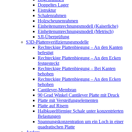
Doppeltes Lager
Eistruktur
Schalenrahmen
Holzscheunenrahmen
Einheitenumrechnungsmodell (Kaiserliche)
Einheitenumrechnungsmodell (Metrisch)
SJI-Überprüfung
S3D-Plattenverifizierungsmodelle
Rechteckige Plattenbiegung – An den Kanten
befestigt
Rechteckige Plattenbiegung – An den Ecken
festgesteckt
Rechteckige Plattenbiegung – Bei Kanten
behoben
Rechteckige Plattenbiegung – An den Ecken
behoben
Cantilever-Membran
90 Grad Winkel Cantilever Platte mit Druck
Platte mit Versteifungselementen
Platte auf Risern
Halbkugelförmige Schale unter konzentrierten
Belastungen
Spannungskonzentration um ein Loch in einer
quadratischen Platte