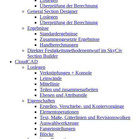
Loslegen
Überprüfung der Berechnung
General Section Designer
Loslegen
Überprüfung der Berechnung
Ergebnisse
Standardergebnisse
Zusammengesetzte Ergebnisse
Handberechnungen
Direkter Festigkeitsmethodenentwurf im SkyCiv
Section Builder
CloudCAD
Loslegen
Verknüpfungen + Konsole
Leinwände
Mittellinie
Teilen und zusammenarbeiten
Ebenen und Attributstile
Eigenschaften
Erstellen, Verschiebe- und Kopiervorgänge
Elementoperationen
Text, Maße, Gitterlinien und Revisionswolken
Auswahlwerkzeuge
Fangeinstellungen
Blöcke