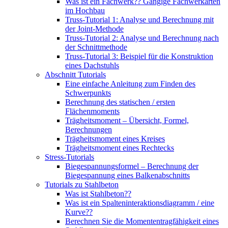
Was ist ein Fachwerk?? Gängige Fachwerkarten
im Hochbau
Truss-Tutorial 1: Analyse und Berechnung mit
der Joint-Methode
Truss-Tutorial 2: Analyse und Berechnung nach
der Schnittmethode
Truss-Tutorial 3: Beispiel für die Konstruktion
eines Dachstuhls
Abschnitt Tutorials
Eine einfache Anleitung zum Finden des
Schwerpunkts
Berechnung des statischen / ersten
Flächenmoments
Trägheitsmoment – ​​Übersicht, Formel,
Berechnungen
Trägheitsmoment eines Kreises
Trägheitsmoment eines Rechtecks
Stress-Tutorials
Biegespannungsformel – Berechnung der
Biegespannung eines Balkenabschnitts
Tutorials zu Stahlbeton
Was ist Stahlbeton??
Was ist ein Spalteninteraktionsdiagramm / eine
Kurve??
Berechnen Sie die Momententragfähigkeit eines