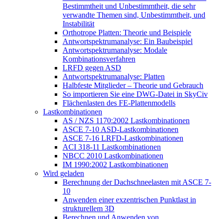
Bestimmtheit und Unbestimmtheit, die sehr
verwandte Themen sind, Unbestimmtheit, und
Instabilität
Orthotrope Platten: Theorie und Beispiele
Antwortspektrumanalyse: Ein Baubeispiel
Antwortspektrumanalyse: Modale
Kombinationsverfahren
LRFD gegen ASD
Antwortspektrumanalyse: Platten
Halbfeste Mitglieder – Theorie und Gebrauch
So importieren Sie eine DWG-Datei in SkyCiv
Flächenlasten des FE-Plattenmodells
Lastkombinationen
AS / NZS 1170:2002 Lastkombinationen
ASCE 7-10 ASD-Lastkombinationen
ASCE 7-16 LRFD-Lastkombinationen
ACI 318-11 Lastkombinationen
NBCC 2010 Lastkombinationen
IM 1990:2002 Lastkombinationen
Wird geladen
Berechnung der Dachschneelasten mit ASCE 7-
10
Anwenden einer exzentrischen Punktlast in
strukturellem 3D
Berechnen und Anwenden von