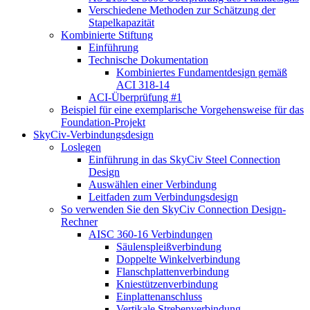
Verschiedene Methoden zur Schätzung der
Stapelkapazität
Kombinierte Stiftung
Einführung
Technische Dokumentation
Kombiniertes Fundamentdesign gemäß
ACI 318-14
ACI-Überprüfung #1
Beispiel für eine exemplarische Vorgehensweise für das
Foundation-Projekt
SkyCiv-Verbindungsdesign
Loslegen
Einführung in das SkyCiv Steel Connection
Design
Auswählen einer Verbindung
Leitfaden zum Verbindungsdesign
So verwenden Sie den SkyCiv Connection Design-
Rechner
AISC 360-16 Verbindungen
Säulenspleißverbindung
Doppelte Winkelverbindung
Flanschplattenverbindung
Kniestützenverbindung
Einplattenanschluss
Vertikale Strebenverbindung