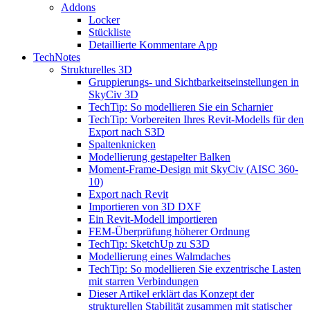
Addons
Locker
Stückliste
Detaillierte Kommentare App
TechNotes
Strukturelles 3D
Gruppierungs- und Sichtbarkeitseinstellungen in
SkyCiv 3D
TechTip: So modellieren Sie ein Scharnier
TechTip: Vorbereiten Ihres Revit-Modells für den
Export nach S3D
Spaltenknicken
Modellierung gestapelter Balken
Moment-Frame-Design mit SkyCiv (AISC 360-
10)
Export nach Revit
Importieren von 3D DXF
Ein Revit-Modell importieren
FEM-Überprüfung höherer Ordnung
TechTip: SketchUp zu S3D
Modellierung eines Walmdaches
TechTip: So modellieren Sie exzentrische Lasten
mit starren Verbindungen
Dieser Artikel erklärt das Konzept der
strukturellen Stabilität zusammen mit statischer