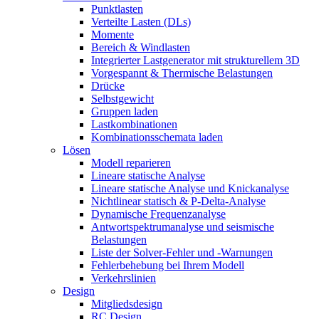
Punktlasten
Verteilte Lasten (DLs)
Momente
Bereich & Windlasten
Integrierter Lastgenerator mit strukturellem 3D
Vorgespannt & Thermische Belastungen
Drücke
Selbstgewicht
Gruppen laden
Lastkombinationen
Kombinationsschemata laden
Lösen
Modell reparieren
Lineare statische Analyse
Lineare statische Analyse und Knickanalyse
Nichtlinear statisch & P-Delta-Analyse
Dynamische Frequenzanalyse
Antwortspektrumanalyse und seismische
Belastungen
Liste der Solver-Fehler und -Warnungen
Fehlerbehebung bei Ihrem Modell
Verkehrslinien
Design
Mitgliedsdesign
RC Design