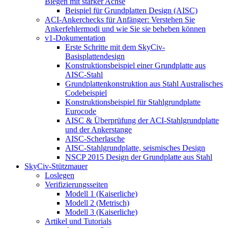
Biegen mit starker Achse
Beispiel für Grundplatten Design (AISC)
ACI-Ankerchecks für Anfänger: Verstehen Sie
Ankerfehlermodi und wie Sie sie beheben können
v1-Dokumentation
Erste Schritte mit dem SkyCiv-
Basisplattendesign
Konstruktionsbeispiel einer Grundplatte aus
AISC-Stahl
Grundplattenkonstruktion aus Stahl Australisches
Codebeispiel
Konstruktionsbeispiel für Stahlgrundplatte
Eurocode
AISC & Überprüfung der ACI-Stahlgrundplatte
und der Ankerstange
AISC-Scherlasche
AISC-Stahlgrundplatte, seismisches Design
NSCP 2015 Design der Grundplatte aus Stahl
SkyCiv-Stützmauer
Loslegen
Verifizierungsseiten
Modell 1 (Kaiserliche)
Modell 2 (Metrisch)
Modell 3 (Kaiserliche)
Artikel und Tutorials