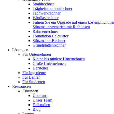
Strahlrechner
Trägheitsmomentrechner
Fachwerkrechner
Windlastrechner
Führen Sie ein Upgrade auf einen kostenpflichtige
Stützmauerszenarien mit Rich lösen
Rahmenrechner
Foundation Calculator
Stützmauer-Rechner
Grundplattenrechner
Lösungen
Für Unternehmen
Kleine bis mittlere Unternehmen
Große Unternehmen
Hersteller
Für Ingenieure
Für Lehrer
Für Studenten
Ressourcen
Erkunden
Über uns
Unser Team
Fallstudien
Blog
Lernen