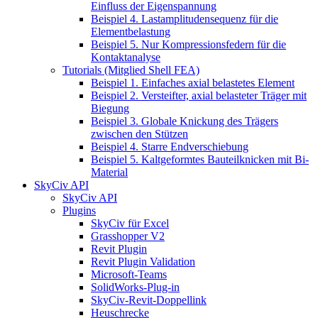
Einfluss der Eigenspannung
Beispiel 4. Lastamplitudensequenz für die
Elementbelastung
Beispiel 5. Nur Kompressionsfedern für die
Kontaktanalyse
Tutorials (Mitglied Shell FEA)
Beispiel 1. Einfaches axial belastetes Element
Beispiel 2. Versteifter, axial belasteter Träger mit
Biegung
Beispiel 3. Globale Knickung des Trägers
zwischen den Stützen
Beispiel 4. Starre Endverschiebung
Beispiel 5. Kaltgeformtes Bauteilknicken mit Bi-
Material
SkyCiv API
SkyCiv API
Plugins
SkyCiv für Excel
Grasshopper V2
Revit Plugin
Revit Plugin Validation
Microsoft-Teams
SolidWorks-Plug-in
SkyCiv-Revit-Doppellink
Heuschrecke