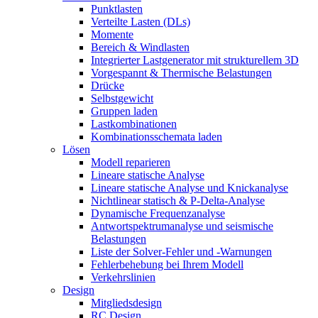
Punktlasten
Verteilte Lasten (DLs)
Momente
Bereich & Windlasten
Integrierter Lastgenerator mit strukturellem 3D
Vorgespannt & Thermische Belastungen
Drücke
Selbstgewicht
Gruppen laden
Lastkombinationen
Kombinationsschemata laden
Lösen
Modell reparieren
Lineare statische Analyse
Lineare statische Analyse und Knickanalyse
Nichtlinear statisch & P-Delta-Analyse
Dynamische Frequenzanalyse
Antwortspektrumanalyse und seismische
Belastungen
Liste der Solver-Fehler und -Warnungen
Fehlerbehebung bei Ihrem Modell
Verkehrslinien
Design
Mitgliedsdesign
RC Design