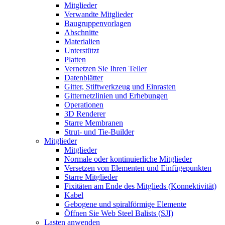
Mitglieder
Verwandte Mitglieder
Baugruppenvorlagen
Abschnitte
Materialien
Unterstützt
Platten
Vernetzen Sie Ihren Teller
Datenblätter
Gitter, Stiftwerkzeug und Einrasten
Gitternetzlinien und Erhebungen
Operationen
3D Renderer
Starre Membranen
Strut- und Tie-Builder
Mitglieder
Mitglieder
Normale oder kontinuierliche Mitglieder
Versetzen von Elementen und Einfügepunkten
Starre Mitglieder
Fixitäten am Ende des Mitglieds (Konnektivität)
Kabel
Gebogene und spiralförmige Elemente
Öffnen Sie Web Steel Balists (SJI)
Lasten anwenden