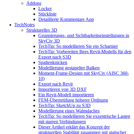
Addons
Locker
Stückliste
Detaillierte Kommentare App
TechNotes
Strukturelles 3D
Gruppierungs- und Sichtbarkeitseinstellungen in
SkyCiv 3D
TechTip: So modellieren Sie ein Scharnier
TechTip: Vorbereiten Ihres Revit-Modells für den
Export nach S3D
Spaltenknicken
Modellierung gestapelter Balken
Moment-Frame-Design mit SkyCiv (AISC 360-
10)
Export nach Revit
Importieren von 3D DXF
Ein Revit-Modell importieren
FEM-Überprüfung höherer Ordnung
TechTip: SketchUp zu S3D
Modellierung eines Walmdaches
TechTip: So modellieren Sie exzentrische Lasten
mit starren Verbindungen
Dieser Artikel erklärt das Konzept der
strukturellen Stabilität zusammen mit statischer