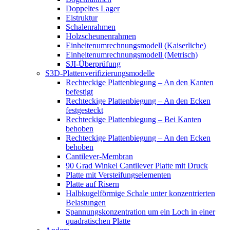
Doppeltes Lager
Eistruktur
Schalenrahmen
Holzscheunenrahmen
Einheitenumrechnungsmodell (Kaiserliche)
Einheitenumrechnungsmodell (Metrisch)
SJI-Überprüfung
S3D-Plattenverifizierungsmodelle
Rechteckige Plattenbiegung – An den Kanten
befestigt
Rechteckige Plattenbiegung – An den Ecken
festgesteckt
Rechteckige Plattenbiegung – Bei Kanten
behoben
Rechteckige Plattenbiegung – An den Ecken
behoben
Cantilever-Membran
90 Grad Winkel Cantilever Platte mit Druck
Platte mit Versteifungselementen
Platte auf Risern
Halbkugelförmige Schale unter konzentrierten
Belastungen
Spannungskonzentration um ein Loch in einer
quadratischen Platte