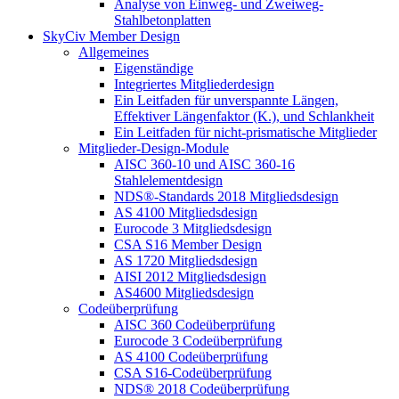
Analyse von Einweg- und Zweiweg-
Stahlbetonplatten
SkyCiv Member Design
Allgemeines
Eigenständige
Integriertes Mitgliederdesign
Ein Leitfaden für unverspannte Längen,
Effektiver Längenfaktor (K.), und Schlankheit
Ein Leitfaden für nicht-prismatische Mitglieder
Mitglieder-Design-Module
AISC 360-10 und AISC 360-16
Stahlelementdesign
NDS®-Standards 2018 Mitgliedsdesign
AS 4100 Mitgliedsdesign
Eurocode 3 Mitgliedsdesign
CSA S16 Member Design
AS 1720 Mitgliedsdesign
AISI 2012 Mitgliedsdesign
AS4600 Mitgliedsdesign
Codeüberprüfung
AISC 360 Codeüberprüfung
Eurocode 3 Codeüberprüfung
AS 4100 Codeüberprüfung
CSA S16-Codeüberprüfung
NDS® 2018 Codeüberprüfung