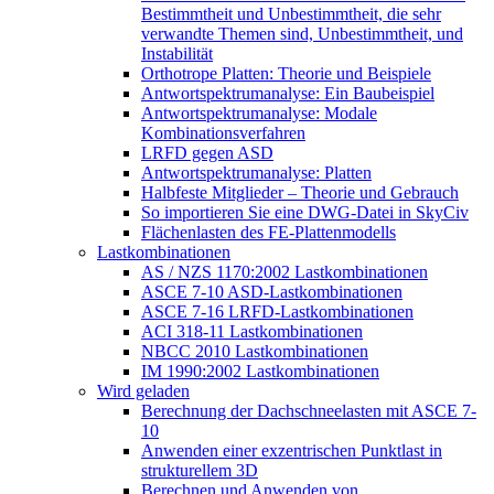
Bestimmtheit und Unbestimmtheit, die sehr
verwandte Themen sind, Unbestimmtheit, und
Instabilität
Orthotrope Platten: Theorie und Beispiele
Antwortspektrumanalyse: Ein Baubeispiel
Antwortspektrumanalyse: Modale
Kombinationsverfahren
LRFD gegen ASD
Antwortspektrumanalyse: Platten
Halbfeste Mitglieder – Theorie und Gebrauch
So importieren Sie eine DWG-Datei in SkyCiv
Flächenlasten des FE-Plattenmodells
Lastkombinationen
AS / NZS 1170:2002 Lastkombinationen
ASCE 7-10 ASD-Lastkombinationen
ASCE 7-16 LRFD-Lastkombinationen
ACI 318-11 Lastkombinationen
NBCC 2010 Lastkombinationen
IM 1990:2002 Lastkombinationen
Wird geladen
Berechnung der Dachschneelasten mit ASCE 7-
10
Anwenden einer exzentrischen Punktlast in
strukturellem 3D
Berechnen und Anwenden von