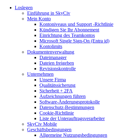
Loslegen
Einführung in SkyCiv
Mein Konto
Kontoniveaus und Support -Richtlinie
Kündigen Sie Ihr Abonnement
Einrichtung des Teamkontos
Microsoft Single Sign-On (Entra id)
Kontolimits
Dokumentenverwaltung
Dateimanager
Dateien freigeben
Revisionskontrolle
Unternehmen
Unsere Firma
Qualitätssicherung
Sicherheit + 2FA
Aufzeichnungen führen
Software-Änderungsprotokolle
Datenschutz-Bestimmungen
Cookie-Richtlinie
Liste der Unterauftragsverarbeiter
SkyCiv Mobile
Geschäftsbedingungen
Allgemeine Nutzungsbedingungen