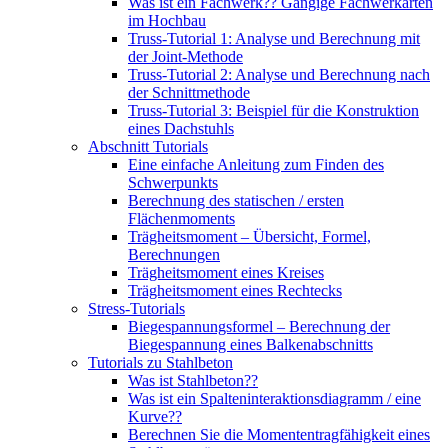
Was ist ein Fachwerk?? Gängige Fachwerkarten
im Hochbau
Truss-Tutorial 1: Analyse und Berechnung mit
der Joint-Methode
Truss-Tutorial 2: Analyse und Berechnung nach
der Schnittmethode
Truss-Tutorial 3: Beispiel für die Konstruktion
eines Dachstuhls
Abschnitt Tutorials
Eine einfache Anleitung zum Finden des
Schwerpunkts
Berechnung des statischen / ersten
Flächenmoments
Trägheitsmoment – ​​Übersicht, Formel,
Berechnungen
Trägheitsmoment eines Kreises
Trägheitsmoment eines Rechtecks
Stress-Tutorials
Biegespannungsformel – Berechnung der
Biegespannung eines Balkenabschnitts
Tutorials zu Stahlbeton
Was ist Stahlbeton??
Was ist ein Spalteninteraktionsdiagramm / eine
Kurve??
Berechnen Sie die Momententragfähigkeit eines