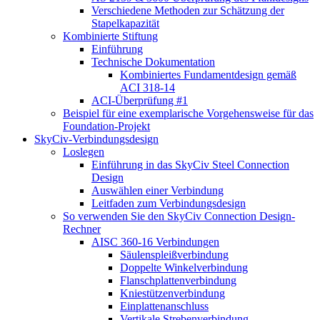
Verschiedene Methoden zur Schätzung der
Stapelkapazität
Kombinierte Stiftung
Einführung
Technische Dokumentation
Kombiniertes Fundamentdesign gemäß
ACI 318-14
ACI-Überprüfung #1
Beispiel für eine exemplarische Vorgehensweise für das
Foundation-Projekt
SkyCiv-Verbindungsdesign
Loslegen
Einführung in das SkyCiv Steel Connection
Design
Auswählen einer Verbindung
Leitfaden zum Verbindungsdesign
So verwenden Sie den SkyCiv Connection Design-
Rechner
AISC 360-16 Verbindungen
Säulenspleißverbindung
Doppelte Winkelverbindung
Flanschplattenverbindung
Kniestützenverbindung
Einplattenanschluss
Vertikale Strebenverbindung