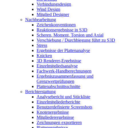
Verbindungsdesign
Wind Design
Mitglied Designer
Nachbearbeitung
Zeichenkonventionen
Reaktionsergebnisse in S3D
Scheren, Moment, Torsion und Axial
Verschiebung / Durchbiegung führt zu S3D
Stress
Ergebnisse der Plattenanalyse
Knicken
3D Renderer-Ergebnisse
Einzelmitgliedsanalyse
Fachwerk-Handberechnungen
Ergebniszusammenfassung und
Grenzwertprüfungen
Plattenabschnittsschnitte
Berichterstattung
Analysebericht und Stückliste
Einzelmitgliederberichte
Benutzerdefinierte Screenshots
Knotenergebnisse
Mitgliederergebnisse
Zeichnungen exportieren
Plattenergebnisse