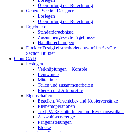
Loslegen
Überprüfung der Berechnung
General Section Designer
Loslegen
Überprüfung der Berechnung
Ergebnisse
Standardergebnisse
Zusammengesetzte Ergebnisse
Handberechnungen
Direkter Festigkeitsmethodenentwurf im SkyCiv
Section Builder
CloudCAD
Loslegen
Verknüpfungen + Konsole
Leinwände
Mittellinie
Teilen und zusammenarbeiten
Ebenen und Attributstile
Eigenschaften
Erstellen, Verschiebe- und Kopiervorgänge
Elementoperationen
Text, Maße, Gitterlinien und Revisionswolken
Auswahlwerkzeuge
Fangeinstellungen
Blöcke