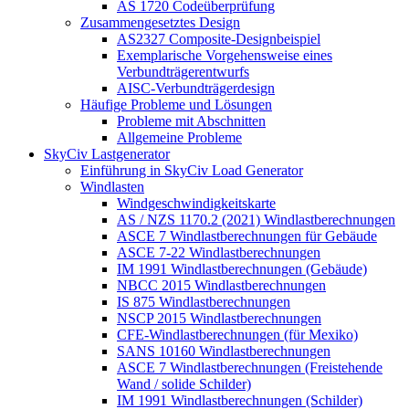
AS 1720 Codeüberprüfung
Zusammengesetztes Design
AS2327 Composite-Designbeispiel
Exemplarische Vorgehensweise eines
Verbundträgerentwurfs
AISC-Verbundträgerdesign
Häufige Probleme und Lösungen
Probleme mit Abschnitten
Allgemeine Probleme
SkyCiv Lastgenerator
Einführung in SkyCiv Load Generator
Windlasten
Windgeschwindigkeitskarte
AS / NZS 1170.2 (2021) Windlastberechnungen
ASCE 7 Windlastberechnungen für Gebäude
ASCE 7-22 Windlastberechnungen
IM 1991 Windlastberechnungen (Gebäude)
NBCC 2015 Windlastberechnungen
IS 875 Windlastberechnungen
NSCP 2015 Windlastberechnungen
CFE-Windlastberechnungen (für Mexiko)
SANS 10160 Windlastberechnungen
ASCE 7 Windlastberechnungen (Freistehende
Wand / solide Schilder)
IM 1991 Windlastberechnungen (Schilder)