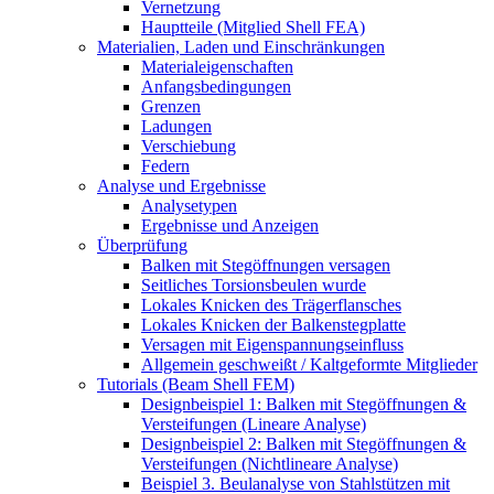
Vernetzung
Hauptteile (Mitglied Shell FEA)
Materialien, Laden und Einschränkungen
Materialeigenschaften
Anfangsbedingungen
Grenzen
Ladungen
Verschiebung
Federn
Analyse und Ergebnisse
Analysetypen
Ergebnisse und Anzeigen
Überprüfung
Balken mit Stegöffnungen versagen
Seitliches Torsionsbeulen wurde
Lokales Knicken des Trägerflansches
Lokales Knicken der Balkenstegplatte
Versagen mit Eigenspannungseinfluss
Allgemein geschweißt / Kaltgeformte Mitglieder
Tutorials (Beam Shell FEM)
Designbeispiel 1: Balken mit Stegöffnungen &
Versteifungen (Lineare Analyse)
Designbeispiel 2: Balken mit Stegöffnungen &
Versteifungen (Nichtlineare Analyse)
Beispiel 3. Beulanalyse von Stahlstützen mit