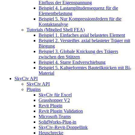
Einfluss der Eigenspannung
Beispiel 4. Lastamplitudensequenz für die
Elementbelastung
Beispiel 5. Nur Kompressionsfedern für die
Kontaktanalyse
Tutorials (Mitglied Shell FEA)
Beispiel 1. Einfaches axial belastetes Element
Beispiel 2. Versteifter, axial belasteter Träger mit
Biegung
Beispiel 3. Globale Knickung des Trägers
zwischen den Stützen
Beispiel 4. Starre Endverschiebung
Beispiel 5. Kaltgeformtes Bauteilknicken mit Bi-
Material
SkyCiv API
SkyCiv API
Plugins
SkyCiv für Excel
Grasshopper V2
Revit Plugin
Revit Plugin Validation
Microsoft-Teams
SolidWorks-Plug-in
SkyCiv-Revit-Doppellink
Heuschrecke