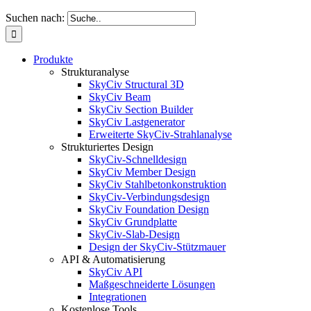
Suchen nach:
Produkte
Strukturanalyse
SkyCiv Structural 3D
SkyCiv Beam
SkyCiv Section Builder
SkyCiv Lastgenerator
Erweiterte SkyCiv-Strahlanalyse
Strukturiertes Design
SkyCiv-Schnelldesign
SkyCiv Member Design
SkyCiv Stahlbetonkonstruktion
SkyCiv-Verbindungsdesign
SkyCiv Foundation Design
SkyCiv Grundplatte
SkyCiv-Slab-Design
Design der SkyCiv-Stützmauer
API & Automatisierung
SkyCiv API
Maßgeschneiderte Lösungen
Integrationen
Kostenlose Tools