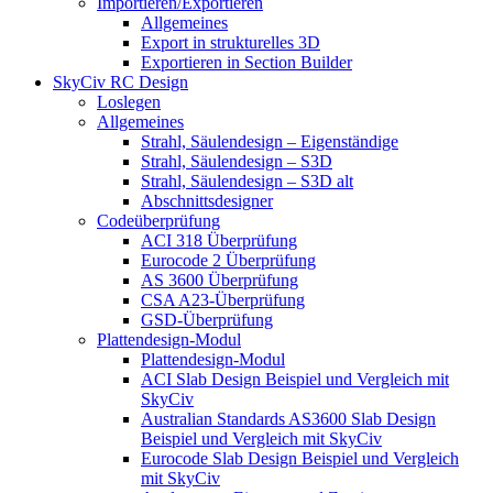
Importieren/Exportieren
Allgemeines
Export in strukturelles 3D
Exportieren in Section Builder
SkyCiv RC Design
Loslegen
Allgemeines
Strahl, Säulendesign – Eigenständige
Strahl, Säulendesign – S3D
Strahl, Säulendesign – S3D alt
Abschnittsdesigner
Codeüberprüfung
ACI 318 Überprüfung
Eurocode 2 Überprüfung
AS 3600 Überprüfung
CSA A23-Überprüfung
GSD-Überprüfung
Plattendesign-Modul
Plattendesign-Modul
ACI Slab Design Beispiel und Vergleich mit
SkyCiv
Australian Standards AS3600 Slab Design
Beispiel und Vergleich mit SkyCiv
Eurocode Slab Design Beispiel und Vergleich
mit SkyCiv