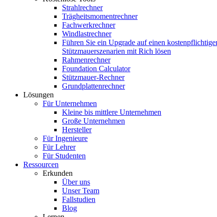
Strahlrechner
Trägheitsmomentrechner
Fachwerkrechner
Windlastrechner
Führen Sie ein Upgrade auf einen kostenpflichtige
Stützmauerszenarien mit Rich lösen
Rahmenrechner
Foundation Calculator
Stützmauer-Rechner
Grundplattenrechner
Lösungen
Für Unternehmen
Kleine bis mittlere Unternehmen
Große Unternehmen
Hersteller
Für Ingenieure
Für Lehrer
Für Studenten
Ressourcen
Erkunden
Über uns
Unser Team
Fallstudien
Blog
Lernen