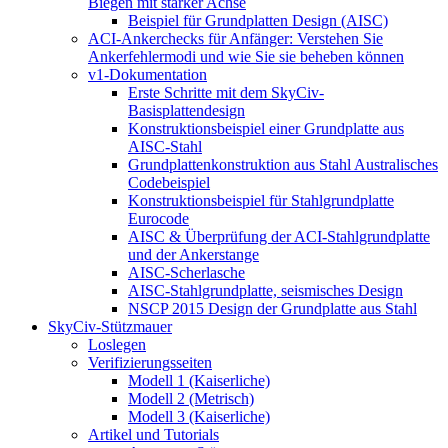
Biegen mit starker Achse
Beispiel für Grundplatten Design (AISC)
ACI-Ankerchecks für Anfänger: Verstehen Sie
Ankerfehlermodi und wie Sie sie beheben können
v1-Dokumentation
Erste Schritte mit dem SkyCiv-
Basisplattendesign
Konstruktionsbeispiel einer Grundplatte aus
AISC-Stahl
Grundplattenkonstruktion aus Stahl Australisches
Codebeispiel
Konstruktionsbeispiel für Stahlgrundplatte
Eurocode
AISC & Überprüfung der ACI-Stahlgrundplatte
und der Ankerstange
AISC-Scherlasche
AISC-Stahlgrundplatte, seismisches Design
NSCP 2015 Design der Grundplatte aus Stahl
SkyCiv-Stützmauer
Loslegen
Verifizierungsseiten
Modell 1 (Kaiserliche)
Modell 2 (Metrisch)
Modell 3 (Kaiserliche)
Artikel und Tutorials