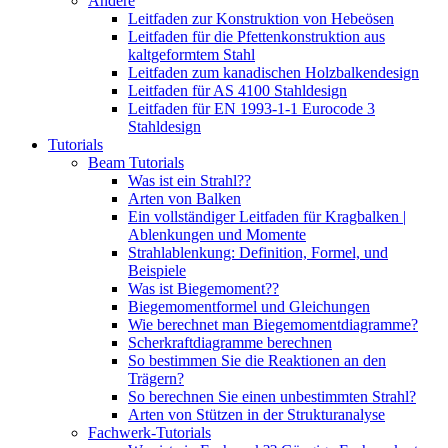
Andere
Leitfaden zur Konstruktion von Hebeösen
Leitfaden für die Pfettenkonstruktion aus
kaltgeformtem Stahl
Leitfaden zum kanadischen Holzbalkendesign
Leitfaden für AS 4100 Stahldesign
Leitfaden für EN 1993-1-1 Eurocode 3
Stahldesign
Tutorials
Beam Tutorials
Was ist ein Strahl??
Arten von Balken
Ein vollständiger Leitfaden für Kragbalken |
Ablenkungen und Momente
Strahlablenkung: Definition, Formel, und
Beispiele
Was ist Biegemoment??
Biegemomentformel und Gleichungen
Wie berechnet man Biegemomentdiagramme?
Scherkraftdiagramme berechnen
So bestimmen Sie die Reaktionen an den
Trägern?
So berechnen Sie einen unbestimmten Strahl?
Arten von Stützen in der Strukturanalyse
Fachwerk-Tutorials