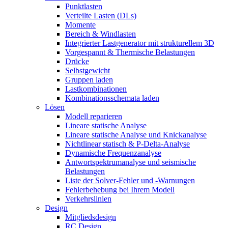
Punktlasten
Verteilte Lasten (DLs)
Momente
Bereich & Windlasten
Integrierter Lastgenerator mit strukturellem 3D
Vorgespannt & Thermische Belastungen
Drücke
Selbstgewicht
Gruppen laden
Lastkombinationen
Kombinationsschemata laden
Lösen
Modell reparieren
Lineare statische Analyse
Lineare statische Analyse und Knickanalyse
Nichtlinear statisch & P-Delta-Analyse
Dynamische Frequenzanalyse
Antwortspektrumanalyse und seismische
Belastungen
Liste der Solver-Fehler und -Warnungen
Fehlerbehebung bei Ihrem Modell
Verkehrslinien
Design
Mitgliedsdesign
RC Design