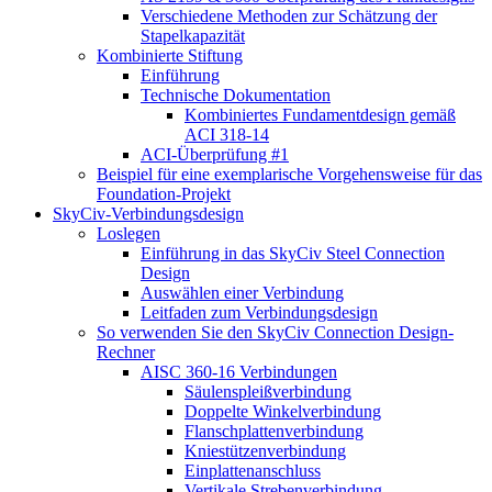
Verschiedene Methoden zur Schätzung der
Stapelkapazität
Kombinierte Stiftung
Einführung
Technische Dokumentation
Kombiniertes Fundamentdesign gemäß
ACI 318-14
ACI-Überprüfung #1
Beispiel für eine exemplarische Vorgehensweise für das
Foundation-Projekt
SkyCiv-Verbindungsdesign
Loslegen
Einführung in das SkyCiv Steel Connection
Design
Auswählen einer Verbindung
Leitfaden zum Verbindungsdesign
So verwenden Sie den SkyCiv Connection Design-
Rechner
AISC 360-16 Verbindungen
Säulenspleißverbindung
Doppelte Winkelverbindung
Flanschplattenverbindung
Kniestützenverbindung
Einplattenanschluss
Vertikale Strebenverbindung