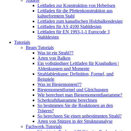
Andere
Leitfaden zur Konstruktion von Hebeösen
Leitfaden für die Pfettenkonstruktion aus
kaltgeformtem Stahl
Leitfaden zum kanadischen Holzbalkendesign
Leitfaden für AS 4100 Stahldesign
Leitfaden für EN 1993-1-1 Eurocode 3
Stahldesign
Tutorials
Beam Tutorials
Was ist ein Strahl??
Arten von Balken
Ein vollständiger Leitfaden für Kragbalken |
Ablenkungen und Momente
Strahlablenkung: Definition, Formel, und
Beispiele
Was ist Biegemoment??
Biegemomentformel und Gleichungen
Wie berechnet man Biegemomentdiagramme?
Scherkraftdiagramme berechnen
So bestimmen Sie die Reaktionen an den
Trägern?
So berechnen Sie einen unbestimmten Strahl?
Arten von Stützen in der Strukturanalyse
Fachwerk-Tutorials