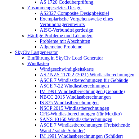
AS 1720 Codeüberprüfung
Zusammengesetztes Design
AS2327 Composite-Designbeispiel
Exemplarische Vorgehensweise eines
Verbundträgerentwurfs
AISC-Verbundträgerdesign
Häufige Probleme und Lösungen
Probleme mit Abschnitten
Allgemeine Probleme
SkyCiv Lastgenerator
Einführung in SkyCiv Load Generator
Windlasten
Windgeschwindigkeitskarte
AS / NZS 1170.2 (2021) Windlastberechnungen
ASCE 7 Windlastberechnungen für Gebäude
ASCE 7-22 Windlastberechnungen
IM 1991 Windlastberechnungen (Gebäude)
NBCC 2015 Windlastberechnungen
IS 875 Windlastberechnungen
NSCP 2015 Windlastberechnungen
CFE-Windlastberechnungen (für Mexiko)
SANS 10160 Windlastberechnungen
ASCE 7 Windlastberechnungen (Freistehende
Wand / solide Schilder)
IM 1991 Windlastberechnungen (Schilder)