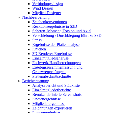
Verbindungsdesign
Wind Design
Mitglied Designer
Nachbearbeitung
Zeichenkonventionen
Reaktionsergebnisse in S3D
Scheren, Moment, Torsion und Axial
Verschiebung / Durchbiegung führt zu S3D
Stress
Ergebnisse der Plattenanalyse
Knicken
3D Renderer-Ergebnisse
Einzelmitgliedsanalyse
Fachwerk-Handberechnungen
Ergebniszusammenfassung und
Grenzwertprüfungen
Plattenabschnittsschnitte
Berichterstattung
Analysebericht und Stückliste
Einzelmitgliederberichte
Benutzerdefinierte Screenshots
Knotenergebnisse
Mitgliederergebnisse
Zeichnungen exportieren
Plattenergebnisse