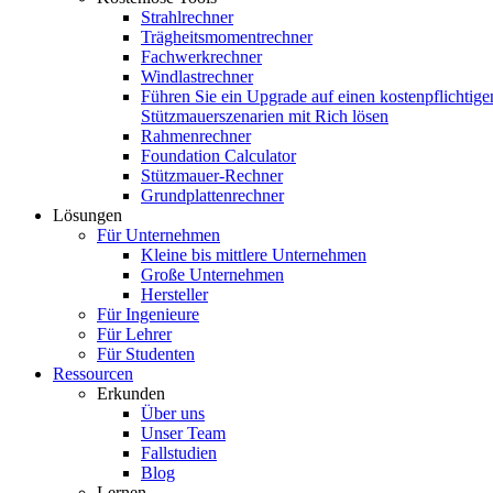
Strahlrechner
Trägheitsmomentrechner
Fachwerkrechner
Windlastrechner
Führen Sie ein Upgrade auf einen kostenpflichtige
Stützmauerszenarien mit Rich lösen
Rahmenrechner
Foundation Calculator
Stützmauer-Rechner
Grundplattenrechner
Lösungen
Für Unternehmen
Kleine bis mittlere Unternehmen
Große Unternehmen
Hersteller
Für Ingenieure
Für Lehrer
Für Studenten
Ressourcen
Erkunden
Über uns
Unser Team
Fallstudien
Blog
Lernen