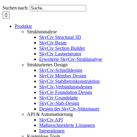
Suchen nach:
Produkte
Strukturanalyse
SkyCiv Structural 3D
SkyCiv Beam
SkyCiv Section Builder
SkyCiv Lastgenerator
Erweiterte SkyCiv-Strahlanalyse
Strukturiertes Design
SkyCiv-Schnelldesign
SkyCiv Member Design
SkyCiv Stahlbetonkonstruktion
SkyCiv-Verbindungsdesign
SkyCiv Foundation Design
SkyCiv Grundplatte
SkyCiv-Slab-Design
Design der SkyCiv-Stützmauer
API & Automatisierung
SkyCiv API
Maßgeschneiderte Lösungen
Integrationen
Kostenlose Tools