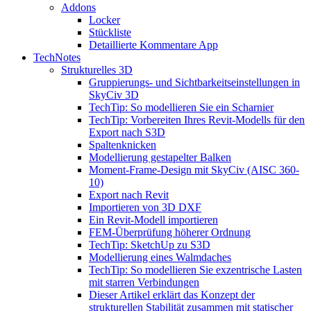
Addons
Locker
Stückliste
Detaillierte Kommentare App
TechNotes
Strukturelles 3D
Gruppierungs- und Sichtbarkeitseinstellungen in
SkyCiv 3D
TechTip: So modellieren Sie ein Scharnier
TechTip: Vorbereiten Ihres Revit-Modells für den
Export nach S3D
Spaltenknicken
Modellierung gestapelter Balken
Moment-Frame-Design mit SkyCiv (AISC 360-
10)
Export nach Revit
Importieren von 3D DXF
Ein Revit-Modell importieren
FEM-Überprüfung höherer Ordnung
TechTip: SketchUp zu S3D
Modellierung eines Walmdaches
TechTip: So modellieren Sie exzentrische Lasten
mit starren Verbindungen
Dieser Artikel erklärt das Konzept der
strukturellen Stabilität zusammen mit statischer