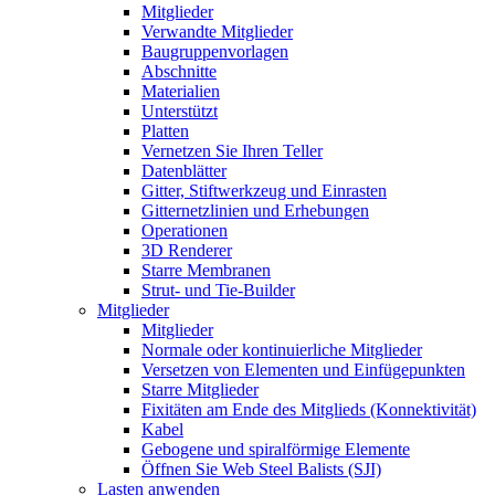
Mitglieder
Verwandte Mitglieder
Baugruppenvorlagen
Abschnitte
Materialien
Unterstützt
Platten
Vernetzen Sie Ihren Teller
Datenblätter
Gitter, Stiftwerkzeug und Einrasten
Gitternetzlinien und Erhebungen
Operationen
3D Renderer
Starre Membranen
Strut- und Tie-Builder
Mitglieder
Mitglieder
Normale oder kontinuierliche Mitglieder
Versetzen von Elementen und Einfügepunkten
Starre Mitglieder
Fixitäten am Ende des Mitglieds (Konnektivität)
Kabel
Gebogene und spiralförmige Elemente
Öffnen Sie Web Steel Balists (SJI)
Lasten anwenden