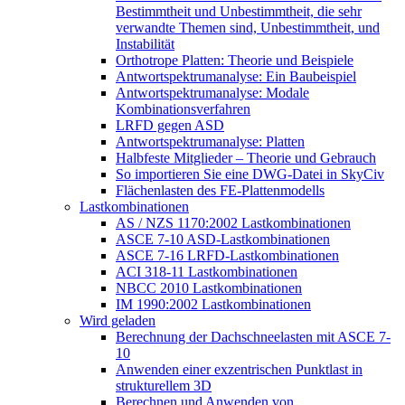
Bestimmtheit und Unbestimmtheit, die sehr
verwandte Themen sind, Unbestimmtheit, und
Instabilität
Orthotrope Platten: Theorie und Beispiele
Antwortspektrumanalyse: Ein Baubeispiel
Antwortspektrumanalyse: Modale
Kombinationsverfahren
LRFD gegen ASD
Antwortspektrumanalyse: Platten
Halbfeste Mitglieder – Theorie und Gebrauch
So importieren Sie eine DWG-Datei in SkyCiv
Flächenlasten des FE-Plattenmodells
Lastkombinationen
AS / NZS 1170:2002 Lastkombinationen
ASCE 7-10 ASD-Lastkombinationen
ASCE 7-16 LRFD-Lastkombinationen
ACI 318-11 Lastkombinationen
NBCC 2010 Lastkombinationen
IM 1990:2002 Lastkombinationen
Wird geladen
Berechnung der Dachschneelasten mit ASCE 7-
10
Anwenden einer exzentrischen Punktlast in
strukturellem 3D
Berechnen und Anwenden von