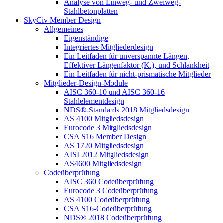
Analyse von Einweg- und Zweiweg-
Stahlbetonplatten
SkyCiv Member Design
Allgemeines
Eigenständige
Integriertes Mitgliederdesign
Ein Leitfaden für unverspannte Längen,
Effektiver Längenfaktor (K.), und Schlankheit
Ein Leitfaden für nicht-prismatische Mitglieder
Mitglieder-Design-Module
AISC 360-10 und AISC 360-16
Stahlelementdesign
NDS®-Standards 2018 Mitgliedsdesign
AS 4100 Mitgliedsdesign
Eurocode 3 Mitgliedsdesign
CSA S16 Member Design
AS 1720 Mitgliedsdesign
AISI 2012 Mitgliedsdesign
AS4600 Mitgliedsdesign
Codeüberprüfung
AISC 360 Codeüberprüfung
Eurocode 3 Codeüberprüfung
AS 4100 Codeüberprüfung
CSA S16-Codeüberprüfung
NDS® 2018 Codeüberprüfung