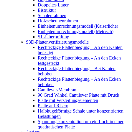
Doppeltes Lager
Eistruktur
Schalenrahmen
Holzscheunenrahmen
Einheitenumrechnungsmodell (Kaiserliche)
Einheitenumrechnungsmodell (Metrisch)
SJI-Überprüfung
S3D-Plattenverifizierungsmodelle
Rechteckige Plattenbiegung – An den Kanten
befestigt
Rechteckige Plattenbiegung – An den Ecken
festgesteckt
Rechteckige Plattenbiegung – Bei Kanten
behoben
Rechteckige Plattenbiegung – An den Ecken
behoben
Cantilever-Membran
90 Grad Winkel Cantilever Platte mit Druck
Platte mit Versteifungselementen
Platte auf Risern
Halbkugelförmige Schale unter konzentrierten
Belastungen
Spannungskonzentration um ein Loch in einer
quadratischen Platte