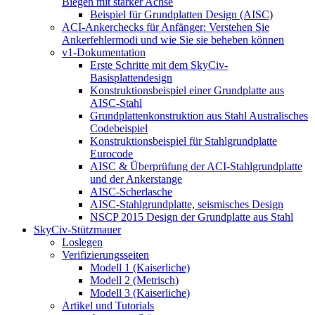
Biegen mit starker Achse
Beispiel für Grundplatten Design (AISC)
ACI-Ankerchecks für Anfänger: Verstehen Sie
Ankerfehlermodi und wie Sie sie beheben können
v1-Dokumentation
Erste Schritte mit dem SkyCiv-
Basisplattendesign
Konstruktionsbeispiel einer Grundplatte aus
AISC-Stahl
Grundplattenkonstruktion aus Stahl Australisches
Codebeispiel
Konstruktionsbeispiel für Stahlgrundplatte
Eurocode
AISC & Überprüfung der ACI-Stahlgrundplatte
und der Ankerstange
AISC-Scherlasche
AISC-Stahlgrundplatte, seismisches Design
NSCP 2015 Design der Grundplatte aus Stahl
SkyCiv-Stützmauer
Loslegen
Verifizierungsseiten
Modell 1 (Kaiserliche)
Modell 2 (Metrisch)
Modell 3 (Kaiserliche)
Artikel und Tutorials