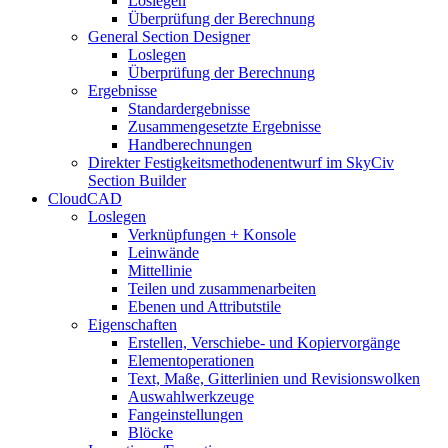
Loslegen
Überprüfung der Berechnung
General Section Designer
Loslegen
Überprüfung der Berechnung
Ergebnisse
Standardergebnisse
Zusammengesetzte Ergebnisse
Handberechnungen
Direkter Festigkeitsmethodenentwurf im SkyCiv
Section Builder
CloudCAD
Loslegen
Verknüpfungen + Konsole
Leinwände
Mittellinie
Teilen und zusammenarbeiten
Ebenen und Attributstile
Eigenschaften
Erstellen, Verschiebe- und Kopiervorgänge
Elementoperationen
Text, Maße, Gitterlinien und Revisionswolken
Auswahlwerkzeuge
Fangeinstellungen
Blöcke