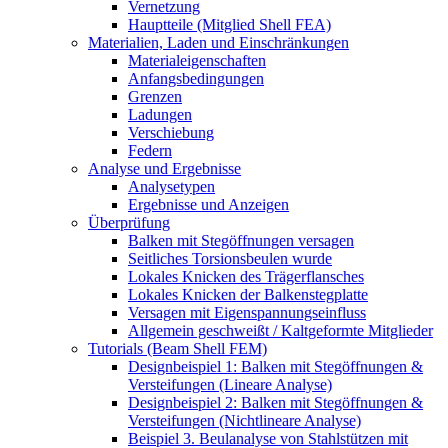
Vernetzung
Hauptteile (Mitglied Shell FEA)
Materialien, Laden und Einschränkungen
Materialeigenschaften
Anfangsbedingungen
Grenzen
Ladungen
Verschiebung
Federn
Analyse und Ergebnisse
Analysetypen
Ergebnisse und Anzeigen
Überprüfung
Balken mit Stegöffnungen versagen
Seitliches Torsionsbeulen wurde
Lokales Knicken des Trägerflansches
Lokales Knicken der Balkenstegplatte
Versagen mit Eigenspannungseinfluss
Allgemein geschweißt / Kaltgeformte Mitglieder
Tutorials (Beam Shell FEM)
Designbeispiel 1: Balken mit Stegöffnungen &
Versteifungen (Lineare Analyse)
Designbeispiel 2: Balken mit Stegöffnungen &
Versteifungen (Nichtlineare Analyse)
Beispiel 3. Beulanalyse von Stahlstützen mit