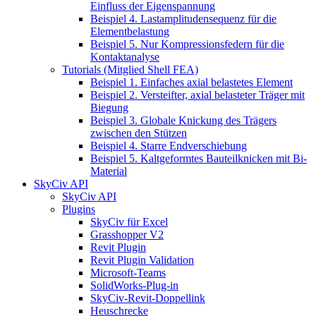
Einfluss der Eigenspannung
Beispiel 4. Lastamplitudensequenz für die
Elementbelastung
Beispiel 5. Nur Kompressionsfedern für die
Kontaktanalyse
Tutorials (Mitglied Shell FEA)
Beispiel 1. Einfaches axial belastetes Element
Beispiel 2. Versteifter, axial belasteter Träger mit
Biegung
Beispiel 3. Globale Knickung des Trägers
zwischen den Stützen
Beispiel 4. Starre Endverschiebung
Beispiel 5. Kaltgeformtes Bauteilknicken mit Bi-
Material
SkyCiv API
SkyCiv API
Plugins
SkyCiv für Excel
Grasshopper V2
Revit Plugin
Revit Plugin Validation
Microsoft-Teams
SolidWorks-Plug-in
SkyCiv-Revit-Doppellink
Heuschrecke