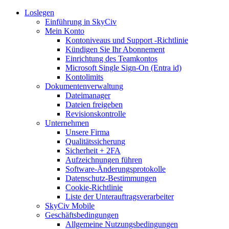
Loslegen
Einführung in SkyCiv
Mein Konto
Kontoniveaus und Support -Richtlinie
Kündigen Sie Ihr Abonnement
Einrichtung des Teamkontos
Microsoft Single Sign-On (Entra id)
Kontolimits
Dokumentenverwaltung
Dateimanager
Dateien freigeben
Revisionskontrolle
Unternehmen
Unsere Firma
Qualitätssicherung
Sicherheit + 2FA
Aufzeichnungen führen
Software-Änderungsprotokolle
Datenschutz-Bestimmungen
Cookie-Richtlinie
Liste der Unterauftragsverarbeiter
SkyCiv Mobile
Geschäftsbedingungen
Allgemeine Nutzungsbedingungen