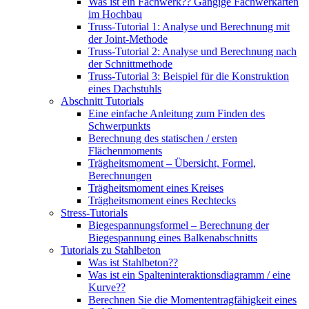
Was ist ein Fachwerk?? Gängige Fachwerkarten
im Hochbau
Truss-Tutorial 1: Analyse und Berechnung mit
der Joint-Methode
Truss-Tutorial 2: Analyse und Berechnung nach
der Schnittmethode
Truss-Tutorial 3: Beispiel für die Konstruktion
eines Dachstuhls
Abschnitt Tutorials
Eine einfache Anleitung zum Finden des
Schwerpunkts
Berechnung des statischen / ersten
Flächenmoments
Trägheitsmoment – ​​Übersicht, Formel,
Berechnungen
Trägheitsmoment eines Kreises
Trägheitsmoment eines Rechtecks
Stress-Tutorials
Biegespannungsformel – Berechnung der
Biegespannung eines Balkenabschnitts
Tutorials zu Stahlbeton
Was ist Stahlbeton??
Was ist ein Spalteninteraktionsdiagramm / eine
Kurve??
Berechnen Sie die Momententragfähigkeit eines