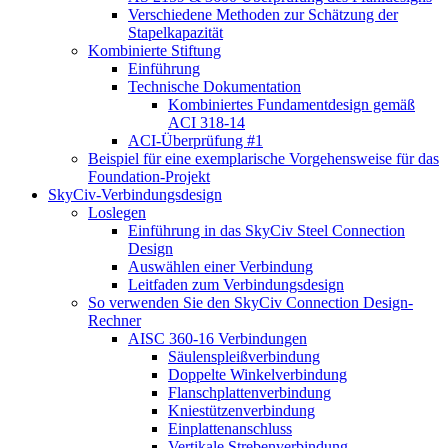
Verschiedene Methoden zur Schätzung der
Stapelkapazität
Kombinierte Stiftung
Einführung
Technische Dokumentation
Kombiniertes Fundamentdesign gemäß
ACI 318-14
ACI-Überprüfung #1
Beispiel für eine exemplarische Vorgehensweise für das
Foundation-Projekt
SkyCiv-Verbindungsdesign
Loslegen
Einführung in das SkyCiv Steel Connection
Design
Auswählen einer Verbindung
Leitfaden zum Verbindungsdesign
So verwenden Sie den SkyCiv Connection Design-
Rechner
AISC 360-16 Verbindungen
Säulenspleißverbindung
Doppelte Winkelverbindung
Flanschplattenverbindung
Kniestützenverbindung
Einplattenanschluss
Vertikale Strebenverbindung