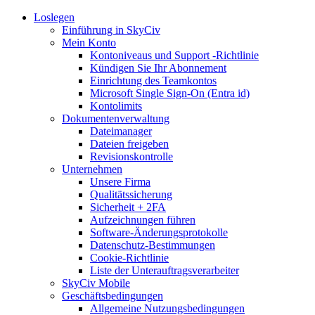
Loslegen
Einführung in SkyCiv
Mein Konto
Kontoniveaus und Support -Richtlinie
Kündigen Sie Ihr Abonnement
Einrichtung des Teamkontos
Microsoft Single Sign-On (Entra id)
Kontolimits
Dokumentenverwaltung
Dateimanager
Dateien freigeben
Revisionskontrolle
Unternehmen
Unsere Firma
Qualitätssicherung
Sicherheit + 2FA
Aufzeichnungen führen
Software-Änderungsprotokolle
Datenschutz-Bestimmungen
Cookie-Richtlinie
Liste der Unterauftragsverarbeiter
SkyCiv Mobile
Geschäftsbedingungen
Allgemeine Nutzungsbedingungen