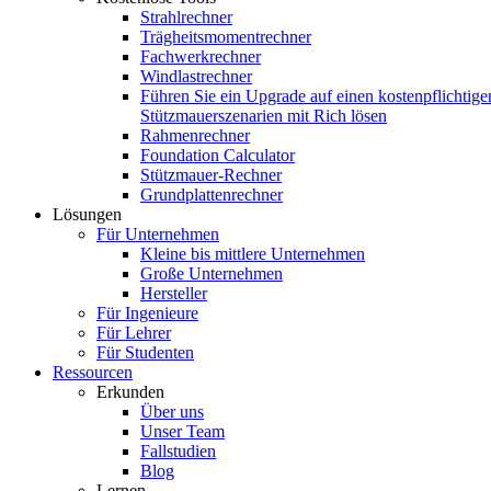
Strahlrechner
Trägheitsmomentrechner
Fachwerkrechner
Windlastrechner
Führen Sie ein Upgrade auf einen kostenpflichtige
Stützmauerszenarien mit Rich lösen
Rahmenrechner
Foundation Calculator
Stützmauer-Rechner
Grundplattenrechner
Lösungen
Für Unternehmen
Kleine bis mittlere Unternehmen
Große Unternehmen
Hersteller
Für Ingenieure
Für Lehrer
Für Studenten
Ressourcen
Erkunden
Über uns
Unser Team
Fallstudien
Blog
Lernen