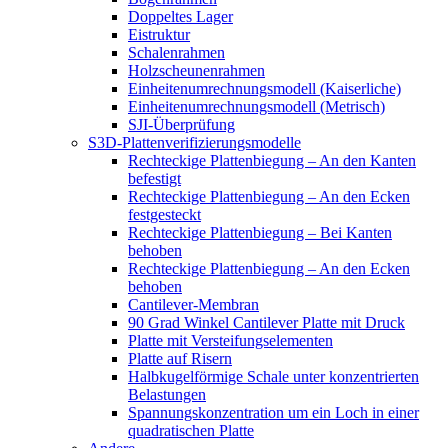
Doppeltes Lager
Eistruktur
Schalenrahmen
Holzscheunenrahmen
Einheitenumrechnungsmodell (Kaiserliche)
Einheitenumrechnungsmodell (Metrisch)
SJI-Überprüfung
S3D-Plattenverifizierungsmodelle
Rechteckige Plattenbiegung – An den Kanten
befestigt
Rechteckige Plattenbiegung – An den Ecken
festgesteckt
Rechteckige Plattenbiegung – Bei Kanten
behoben
Rechteckige Plattenbiegung – An den Ecken
behoben
Cantilever-Membran
90 Grad Winkel Cantilever Platte mit Druck
Platte mit Versteifungselementen
Platte auf Risern
Halbkugelförmige Schale unter konzentrierten
Belastungen
Spannungskonzentration um ein Loch in einer
quadratischen Platte