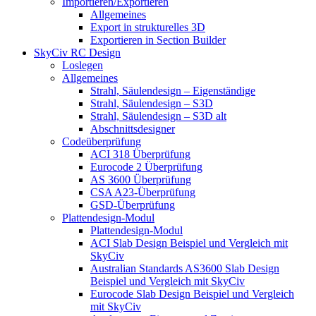
Importieren/Exportieren
Allgemeines
Export in strukturelles 3D
Exportieren in Section Builder
SkyCiv RC Design
Loslegen
Allgemeines
Strahl, Säulendesign – Eigenständige
Strahl, Säulendesign – S3D
Strahl, Säulendesign – S3D alt
Abschnittsdesigner
Codeüberprüfung
ACI 318 Überprüfung
Eurocode 2 Überprüfung
AS 3600 Überprüfung
CSA A23-Überprüfung
GSD-Überprüfung
Plattendesign-Modul
Plattendesign-Modul
ACI Slab Design Beispiel und Vergleich mit
SkyCiv
Australian Standards AS3600 Slab Design
Beispiel und Vergleich mit SkyCiv
Eurocode Slab Design Beispiel und Vergleich
mit SkyCiv