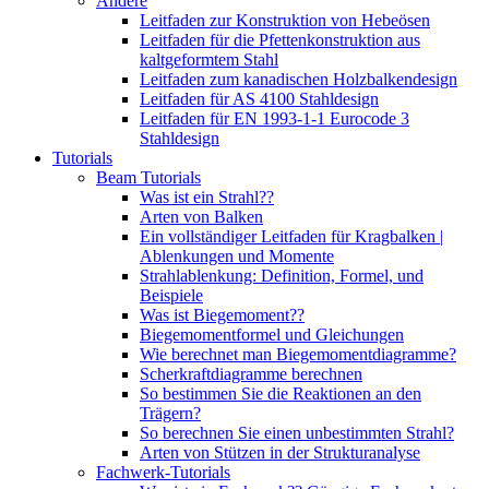
Andere
Leitfaden zur Konstruktion von Hebeösen
Leitfaden für die Pfettenkonstruktion aus
kaltgeformtem Stahl
Leitfaden zum kanadischen Holzbalkendesign
Leitfaden für AS 4100 Stahldesign
Leitfaden für EN 1993-1-1 Eurocode 3
Stahldesign
Tutorials
Beam Tutorials
Was ist ein Strahl??
Arten von Balken
Ein vollständiger Leitfaden für Kragbalken |
Ablenkungen und Momente
Strahlablenkung: Definition, Formel, und
Beispiele
Was ist Biegemoment??
Biegemomentformel und Gleichungen
Wie berechnet man Biegemomentdiagramme?
Scherkraftdiagramme berechnen
So bestimmen Sie die Reaktionen an den
Trägern?
So berechnen Sie einen unbestimmten Strahl?
Arten von Stützen in der Strukturanalyse
Fachwerk-Tutorials