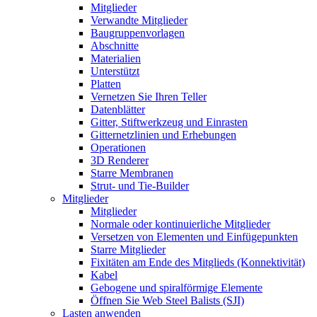
Mitglieder
Verwandte Mitglieder
Baugruppenvorlagen
Abschnitte
Materialien
Unterstützt
Platten
Vernetzen Sie Ihren Teller
Datenblätter
Gitter, Stiftwerkzeug und Einrasten
Gitternetzlinien und Erhebungen
Operationen
3D Renderer
Starre Membranen
Strut- und Tie-Builder
Mitglieder
Mitglieder
Normale oder kontinuierliche Mitglieder
Versetzen von Elementen und Einfügepunkten
Starre Mitglieder
Fixitäten am Ende des Mitglieds (Konnektivität)
Kabel
Gebogene und spiralförmige Elemente
Öffnen Sie Web Steel Balists (SJI)
Lasten anwenden