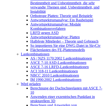
Bestimmtheit und Unbestimmtheit, die sehr
verwandte Themen sind, Unbestimmtheit, und
Instabilität
Orthotrope Platten: Theorie und Beispiele
Antwortspektrumanalyse: Ein Baubeispiel
Antwortspektrumanalyse: Modale
Kombinationsverfahren
LRFD gegen ASD
Antwortspektrumanalyse: Platten
Halbfeste Mitglieder – Theorie und Gebrauch
So importieren Sie eine DWG-Datei in SkyCiv
Flächenlasten des FE-Plattenmodells
Lastkombinationen
AS / NZS 1170:2002 Lastkombinationen
ASCE 7-10 ASD-Lastkombinationen
ASCE 7-16 LRFD-Lastkombinationen
ACI 318-11 Lastkombinationen
NBCC 2010 Lastkombinationen
IM 1990:2002 Lastkombinationen
Wird geladen
Berechnung der Dachschneelasten mit ASCE 7-
10
Anwenden einer exzentrischen Punktlast in
strukturellem 3D
Berechnen und Anwenden von