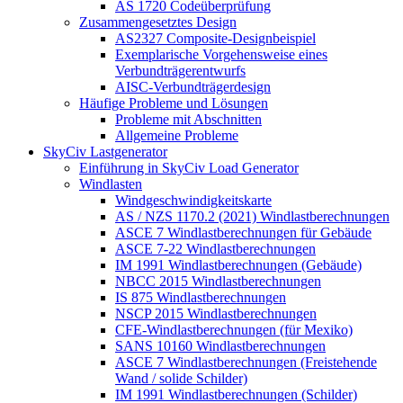
AS 1720 Codeüberprüfung
Zusammengesetztes Design
AS2327 Composite-Designbeispiel
Exemplarische Vorgehensweise eines
Verbundträgerentwurfs
AISC-Verbundträgerdesign
Häufige Probleme und Lösungen
Probleme mit Abschnitten
Allgemeine Probleme
SkyCiv Lastgenerator
Einführung in SkyCiv Load Generator
Windlasten
Windgeschwindigkeitskarte
AS / NZS 1170.2 (2021) Windlastberechnungen
ASCE 7 Windlastberechnungen für Gebäude
ASCE 7-22 Windlastberechnungen
IM 1991 Windlastberechnungen (Gebäude)
NBCC 2015 Windlastberechnungen
IS 875 Windlastberechnungen
NSCP 2015 Windlastberechnungen
CFE-Windlastberechnungen (für Mexiko)
SANS 10160 Windlastberechnungen
ASCE 7 Windlastberechnungen (Freistehende
Wand / solide Schilder)
IM 1991 Windlastberechnungen (Schilder)