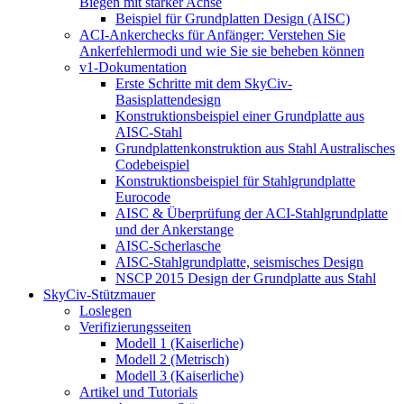
Biegen mit starker Achse
Beispiel für Grundplatten Design (AISC)
ACI-Ankerchecks für Anfänger: Verstehen Sie
Ankerfehlermodi und wie Sie sie beheben können
v1-Dokumentation
Erste Schritte mit dem SkyCiv-
Basisplattendesign
Konstruktionsbeispiel einer Grundplatte aus
AISC-Stahl
Grundplattenkonstruktion aus Stahl Australisches
Codebeispiel
Konstruktionsbeispiel für Stahlgrundplatte
Eurocode
AISC & Überprüfung der ACI-Stahlgrundplatte
und der Ankerstange
AISC-Scherlasche
AISC-Stahlgrundplatte, seismisches Design
NSCP 2015 Design der Grundplatte aus Stahl
SkyCiv-Stützmauer
Loslegen
Verifizierungsseiten
Modell 1 (Kaiserliche)
Modell 2 (Metrisch)
Modell 3 (Kaiserliche)
Artikel und Tutorials