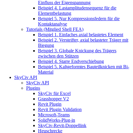
Einfluss der Eigenspannung
Beispiel 4. Lastamplitudensequenz für die
Elementbelastung
Beispiel 5. Nur Kompressionsfedern für die
Kontaktanalyse
Tutorials (Mitglied Shell FEA)
Beispiel 1. Einfaches axial belastetes Element
Beispiel 2. Versteifter, axial belasteter Träger mit
Biegung
Beispiel 3. Globale Knickung des Trägers
zwischen den Stützen
Beispiel 4. Starre Endverschiebung
Beispiel 5. Kaltgeformtes Bauteilknicken mit Bi-
Material
SkyCiv API
SkyCiv API
Plugins
SkyCiv für Excel
Grasshopper V2
Revit Plugin
Revit Plugin Validation
Microsoft-Teams
SolidWorks-Plug-in
SkyCiv-Revit-Doppellink
Heuschrecke