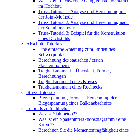
Was ist ein Fachwerk?? Gängige Fachwerkarten
im Hochbau
Truss-Tutorial 1: Analyse und Berechnung mit
der Joint-Methode
Truss-Tutorial 2: Analyse und Berechnung nach
der Schnittmethode
Truss-Tutorial 3: Beispiel für die Konstruktion
eines Dachstuhls
Abschnitt Tutorials
Eine einfache Anleitung zum Finden des
Schwerpunkts
Berechnung des statischen / ersten
Flächenmoments
Trägheitsmoment – ​​Übersicht, Formel,
Berechnungen
Trägheitsmoment eines Kreises
Trägheitsmoment eines Rechtecks
Stress-Tutorials
Biegespannungsformel – Berechnung der
Biegespannung eines Balkenabschnitts
Tutorials zu Stahlbeton
Was ist Stahlbeton??
Was ist ein Spalteninteraktionsdiagramm / eine
Kurve??
Berechnen Sie die Momententragfähigkeit eines