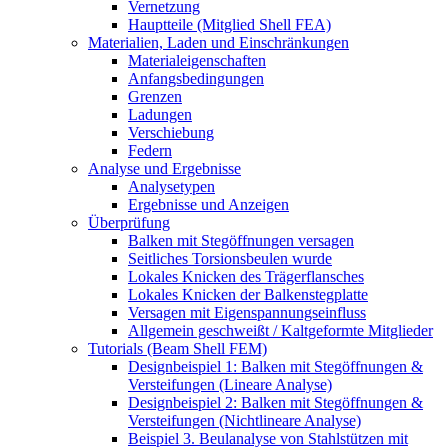
Vernetzung
Hauptteile (Mitglied Shell FEA)
Materialien, Laden und Einschränkungen
Materialeigenschaften
Anfangsbedingungen
Grenzen
Ladungen
Verschiebung
Federn
Analyse und Ergebnisse
Analysetypen
Ergebnisse und Anzeigen
Überprüfung
Balken mit Stegöffnungen versagen
Seitliches Torsionsbeulen wurde
Lokales Knicken des Trägerflansches
Lokales Knicken der Balkenstegplatte
Versagen mit Eigenspannungseinfluss
Allgemein geschweißt / Kaltgeformte Mitglieder
Tutorials (Beam Shell FEM)
Designbeispiel 1: Balken mit Stegöffnungen &
Versteifungen (Lineare Analyse)
Designbeispiel 2: Balken mit Stegöffnungen &
Versteifungen (Nichtlineare Analyse)
Beispiel 3. Beulanalyse von Stahlstützen mit