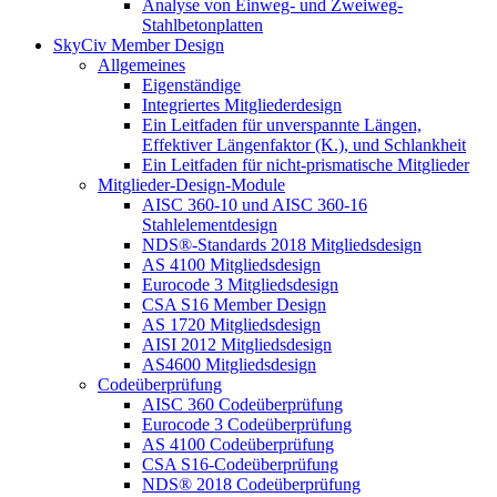
Analyse von Einweg- und Zweiweg-
Stahlbetonplatten
SkyCiv Member Design
Allgemeines
Eigenständige
Integriertes Mitgliederdesign
Ein Leitfaden für unverspannte Längen,
Effektiver Längenfaktor (K.), und Schlankheit
Ein Leitfaden für nicht-prismatische Mitglieder
Mitglieder-Design-Module
AISC 360-10 und AISC 360-16
Stahlelementdesign
NDS®-Standards 2018 Mitgliedsdesign
AS 4100 Mitgliedsdesign
Eurocode 3 Mitgliedsdesign
CSA S16 Member Design
AS 1720 Mitgliedsdesign
AISI 2012 Mitgliedsdesign
AS4600 Mitgliedsdesign
Codeüberprüfung
AISC 360 Codeüberprüfung
Eurocode 3 Codeüberprüfung
AS 4100 Codeüberprüfung
CSA S16-Codeüberprüfung
NDS® 2018 Codeüberprüfung