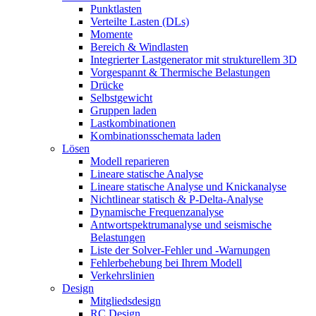
Punktlasten
Verteilte Lasten (DLs)
Momente
Bereich & Windlasten
Integrierter Lastgenerator mit strukturellem 3D
Vorgespannt & Thermische Belastungen
Drücke
Selbstgewicht
Gruppen laden
Lastkombinationen
Kombinationsschemata laden
Lösen
Modell reparieren
Lineare statische Analyse
Lineare statische Analyse und Knickanalyse
Nichtlinear statisch & P-Delta-Analyse
Dynamische Frequenzanalyse
Antwortspektrumanalyse und seismische
Belastungen
Liste der Solver-Fehler und -Warnungen
Fehlerbehebung bei Ihrem Modell
Verkehrslinien
Design
Mitgliedsdesign
RC Design