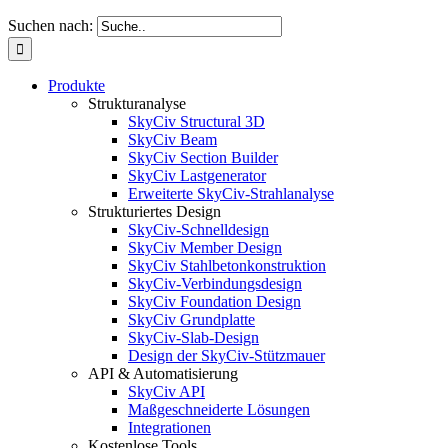
Suchen nach:
Produkte
Strukturanalyse
SkyCiv Structural 3D
SkyCiv Beam
SkyCiv Section Builder
SkyCiv Lastgenerator
Erweiterte SkyCiv-Strahlanalyse
Strukturiertes Design
SkyCiv-Schnelldesign
SkyCiv Member Design
SkyCiv Stahlbetonkonstruktion
SkyCiv-Verbindungsdesign
SkyCiv Foundation Design
SkyCiv Grundplatte
SkyCiv-Slab-Design
Design der SkyCiv-Stützmauer
API & Automatisierung
SkyCiv API
Maßgeschneiderte Lösungen
Integrationen
Kostenlose Tools