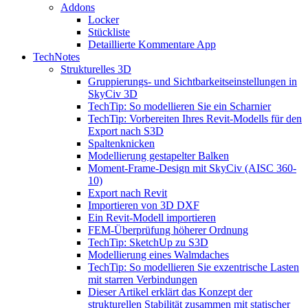
Addons
Locker
Stückliste
Detaillierte Kommentare App
TechNotes
Strukturelles 3D
Gruppierungs- und Sichtbarkeitseinstellungen in
SkyCiv 3D
TechTip: So modellieren Sie ein Scharnier
TechTip: Vorbereiten Ihres Revit-Modells für den
Export nach S3D
Spaltenknicken
Modellierung gestapelter Balken
Moment-Frame-Design mit SkyCiv (AISC 360-
10)
Export nach Revit
Importieren von 3D DXF
Ein Revit-Modell importieren
FEM-Überprüfung höherer Ordnung
TechTip: SketchUp zu S3D
Modellierung eines Walmdaches
TechTip: So modellieren Sie exzentrische Lasten
mit starren Verbindungen
Dieser Artikel erklärt das Konzept der
strukturellen Stabilität zusammen mit statischer