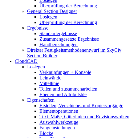
Loslegen
Überprüfung der Berechnung
General Section Designer
Loslegen
Überprüfung der Berechnung
Ergebnisse
Standardergebnisse
Zusammengesetzte Ergebnisse
Handberechnungen
Direkter Festigkeitsmethodenentwurf im SkyCiv
Section Builder
CloudCAD
Loslegen
Verknüpfungen + Konsole
Leinwände
Mittellinie
Teilen und zusammenarbeiten
Ebenen und Attributstile
Eigenschaften
Erstellen, Verschiebe- und Kopiervorgänge
Elementoperationen
Text, Maße, Gitterlinien und Revisionswolken
Auswahlwerkzeuge
Fangeinstellungen
Blöcke