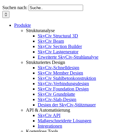
Suchen nach:
Produkte
Strukturanalyse
SkyCiv Structural 3D
SkyCiv Beam
SkyCiv Section Builder
SkyCiv Lastgenerator
Erweiterte SkyCiv-Strahlanalyse
Strukturiertes Design
SkyCiv-Schnelldesign
SkyCiv Member Design
SkyCiv Stahlbetonkonstruktion
SkyCiv-Verbindungsdesign
SkyCiv Foundation Design
SkyCiv Grundplatte
SkyCiv-Slab-Design
Design der SkyCiv-Stützmauer
API & Automatisierung
SkyCiv API
Maßgeschneiderte Lösungen
Integrationen
Kostenlose Tools