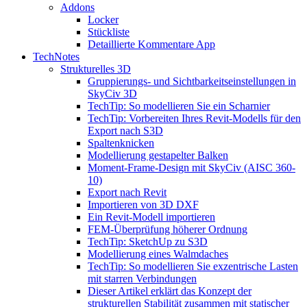
Addons
Locker
Stückliste
Detaillierte Kommentare App
TechNotes
Strukturelles 3D
Gruppierungs- und Sichtbarkeitseinstellungen in
SkyCiv 3D
TechTip: So modellieren Sie ein Scharnier
TechTip: Vorbereiten Ihres Revit-Modells für den
Export nach S3D
Spaltenknicken
Modellierung gestapelter Balken
Moment-Frame-Design mit SkyCiv (AISC 360-
10)
Export nach Revit
Importieren von 3D DXF
Ein Revit-Modell importieren
FEM-Überprüfung höherer Ordnung
TechTip: SketchUp zu S3D
Modellierung eines Walmdaches
TechTip: So modellieren Sie exzentrische Lasten
mit starren Verbindungen
Dieser Artikel erklärt das Konzept der
strukturellen Stabilität zusammen mit statischer