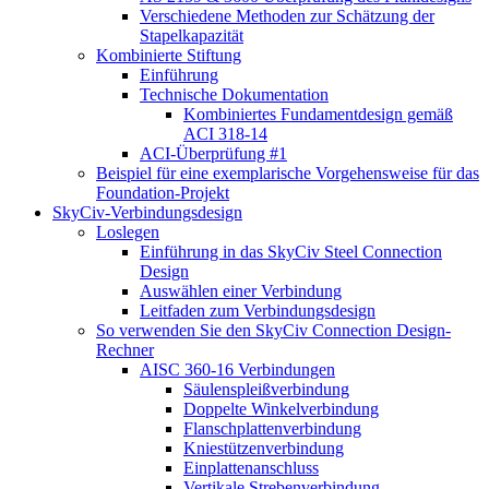
Verschiedene Methoden zur Schätzung der
Stapelkapazität
Kombinierte Stiftung
Einführung
Technische Dokumentation
Kombiniertes Fundamentdesign gemäß
ACI 318-14
ACI-Überprüfung #1
Beispiel für eine exemplarische Vorgehensweise für das
Foundation-Projekt
SkyCiv-Verbindungsdesign
Loslegen
Einführung in das SkyCiv Steel Connection
Design
Auswählen einer Verbindung
Leitfaden zum Verbindungsdesign
So verwenden Sie den SkyCiv Connection Design-
Rechner
AISC 360-16 Verbindungen
Säulenspleißverbindung
Doppelte Winkelverbindung
Flanschplattenverbindung
Kniestützenverbindung
Einplattenanschluss
Vertikale Strebenverbindung