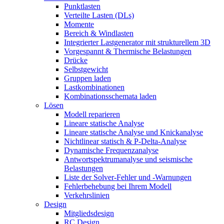
Punktlasten
Verteilte Lasten (DLs)
Momente
Bereich & Windlasten
Integrierter Lastgenerator mit strukturellem 3D
Vorgespannt & Thermische Belastungen
Drücke
Selbstgewicht
Gruppen laden
Lastkombinationen
Kombinationsschemata laden
Lösen
Modell reparieren
Lineare statische Analyse
Lineare statische Analyse und Knickanalyse
Nichtlinear statisch & P-Delta-Analyse
Dynamische Frequenzanalyse
Antwortspektrumanalyse und seismische
Belastungen
Liste der Solver-Fehler und -Warnungen
Fehlerbehebung bei Ihrem Modell
Verkehrslinien
Design
Mitgliedsdesign
RC Design