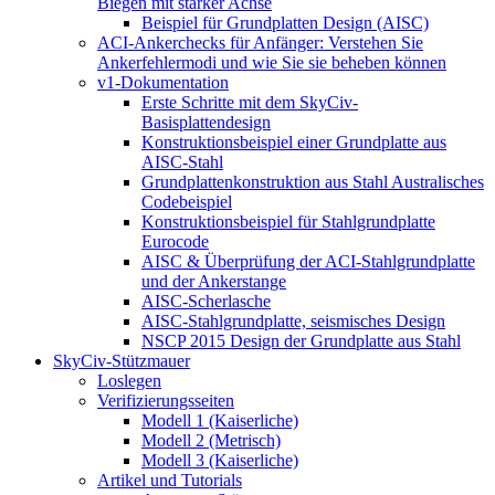
Biegen mit starker Achse
Beispiel für Grundplatten Design (AISC)
ACI-Ankerchecks für Anfänger: Verstehen Sie
Ankerfehlermodi und wie Sie sie beheben können
v1-Dokumentation
Erste Schritte mit dem SkyCiv-
Basisplattendesign
Konstruktionsbeispiel einer Grundplatte aus
AISC-Stahl
Grundplattenkonstruktion aus Stahl Australisches
Codebeispiel
Konstruktionsbeispiel für Stahlgrundplatte
Eurocode
AISC & Überprüfung der ACI-Stahlgrundplatte
und der Ankerstange
AISC-Scherlasche
AISC-Stahlgrundplatte, seismisches Design
NSCP 2015 Design der Grundplatte aus Stahl
SkyCiv-Stützmauer
Loslegen
Verifizierungsseiten
Modell 1 (Kaiserliche)
Modell 2 (Metrisch)
Modell 3 (Kaiserliche)
Artikel und Tutorials