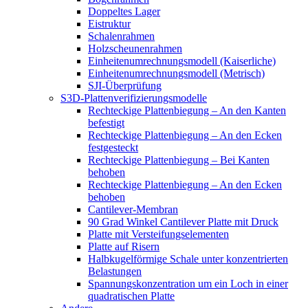
Doppeltes Lager
Eistruktur
Schalenrahmen
Holzscheunenrahmen
Einheitenumrechnungsmodell (Kaiserliche)
Einheitenumrechnungsmodell (Metrisch)
SJI-Überprüfung
S3D-Plattenverifizierungsmodelle
Rechteckige Plattenbiegung – An den Kanten
befestigt
Rechteckige Plattenbiegung – An den Ecken
festgesteckt
Rechteckige Plattenbiegung – Bei Kanten
behoben
Rechteckige Plattenbiegung – An den Ecken
behoben
Cantilever-Membran
90 Grad Winkel Cantilever Platte mit Druck
Platte mit Versteifungselementen
Platte auf Risern
Halbkugelförmige Schale unter konzentrierten
Belastungen
Spannungskonzentration um ein Loch in einer
quadratischen Platte