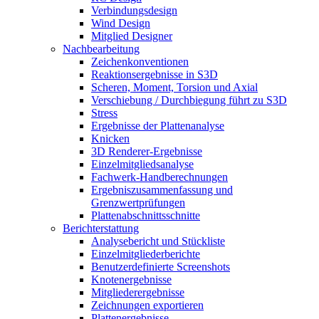
Verbindungsdesign
Wind Design
Mitglied Designer
Nachbearbeitung
Zeichenkonventionen
Reaktionsergebnisse in S3D
Scheren, Moment, Torsion und Axial
Verschiebung / Durchbiegung führt zu S3D
Stress
Ergebnisse der Plattenanalyse
Knicken
3D Renderer-Ergebnisse
Einzelmitgliedsanalyse
Fachwerk-Handberechnungen
Ergebniszusammenfassung und
Grenzwertprüfungen
Plattenabschnittsschnitte
Berichterstattung
Analysebericht und Stückliste
Einzelmitgliederberichte
Benutzerdefinierte Screenshots
Knotenergebnisse
Mitgliederergebnisse
Zeichnungen exportieren
Plattenergebnisse