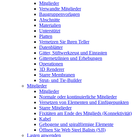
Mitglieder
Verwandte Mitglieder
Baugruppenvorlagen
Abschnitte
Materialien
Unterstützt
Platten
Vernetzen Sie Ihren Teller
Datenblätter
Gitter, Stiftwerkzeug und Einrasten
Gitternetzlinien und Erhebungen
Operationen
3D Renderer
Starre Membranen
Strut- und Tie-Builder
Mitglieder
Mitglieder
Normale oder kontinuierliche Mitglieder
Versetzen von Elementen und Einfügepunkten
Starre Mitglieder
Fixitäten am Ende des Mitglieds (Konnektivität)
Kabel
Gebogene und spiralförmige Elemente
Öffnen Sie Web Steel Balists (SJI)
Lasten anwenden