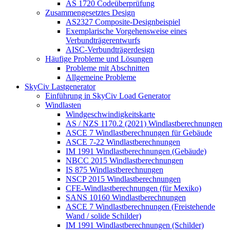
AS 1720 Codeüberprüfung
Zusammengesetztes Design
AS2327 Composite-Designbeispiel
Exemplarische Vorgehensweise eines
Verbundträgerentwurfs
AISC-Verbundträgerdesign
Häufige Probleme und Lösungen
Probleme mit Abschnitten
Allgemeine Probleme
SkyCiv Lastgenerator
Einführung in SkyCiv Load Generator
Windlasten
Windgeschwindigkeitskarte
AS / NZS 1170.2 (2021) Windlastberechnungen
ASCE 7 Windlastberechnungen für Gebäude
ASCE 7-22 Windlastberechnungen
IM 1991 Windlastberechnungen (Gebäude)
NBCC 2015 Windlastberechnungen
IS 875 Windlastberechnungen
NSCP 2015 Windlastberechnungen
CFE-Windlastberechnungen (für Mexiko)
SANS 10160 Windlastberechnungen
ASCE 7 Windlastberechnungen (Freistehende
Wand / solide Schilder)
IM 1991 Windlastberechnungen (Schilder)