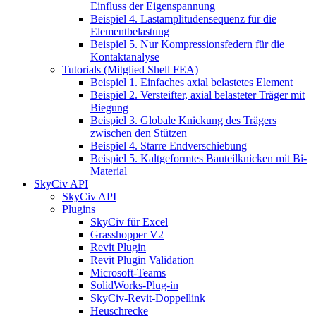
Einfluss der Eigenspannung
Beispiel 4. Lastamplitudensequenz für die
Elementbelastung
Beispiel 5. Nur Kompressionsfedern für die
Kontaktanalyse
Tutorials (Mitglied Shell FEA)
Beispiel 1. Einfaches axial belastetes Element
Beispiel 2. Versteifter, axial belasteter Träger mit
Biegung
Beispiel 3. Globale Knickung des Trägers
zwischen den Stützen
Beispiel 4. Starre Endverschiebung
Beispiel 5. Kaltgeformtes Bauteilknicken mit Bi-
Material
SkyCiv API
SkyCiv API
Plugins
SkyCiv für Excel
Grasshopper V2
Revit Plugin
Revit Plugin Validation
Microsoft-Teams
SolidWorks-Plug-in
SkyCiv-Revit-Doppellink
Heuschrecke