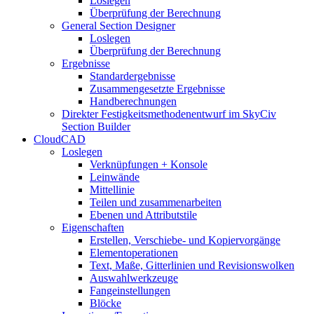
Loslegen
Überprüfung der Berechnung
General Section Designer
Loslegen
Überprüfung der Berechnung
Ergebnisse
Standardergebnisse
Zusammengesetzte Ergebnisse
Handberechnungen
Direkter Festigkeitsmethodenentwurf im SkyCiv
Section Builder
CloudCAD
Loslegen
Verknüpfungen + Konsole
Leinwände
Mittellinie
Teilen und zusammenarbeiten
Ebenen und Attributstile
Eigenschaften
Erstellen, Verschiebe- und Kopiervorgänge
Elementoperationen
Text, Maße, Gitterlinien und Revisionswolken
Auswahlwerkzeuge
Fangeinstellungen
Blöcke