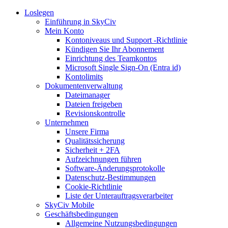
Loslegen
Einführung in SkyCiv
Mein Konto
Kontoniveaus und Support -Richtlinie
Kündigen Sie Ihr Abonnement
Einrichtung des Teamkontos
Microsoft Single Sign-On (Entra id)
Kontolimits
Dokumentenverwaltung
Dateimanager
Dateien freigeben
Revisionskontrolle
Unternehmen
Unsere Firma
Qualitätssicherung
Sicherheit + 2FA
Aufzeichnungen führen
Software-Änderungsprotokolle
Datenschutz-Bestimmungen
Cookie-Richtlinie
Liste der Unterauftragsverarbeiter
SkyCiv Mobile
Geschäftsbedingungen
Allgemeine Nutzungsbedingungen