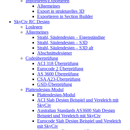
Importieren/Exportieren
Allgemeines
Export in strukturelles 3D
Exportieren in Section Builder
SkyCiv RC Design
Loslegen
Allgemeines
Strahl, Säulendesign – Eigenständige
Strahl, Säulendesign – S3D
Strahl, Säulendesign – S3D alt
Abschnittsdesigner
Codeüberprüfung
ACI 318 Überprüfung
Eurocode 2 Überprüfung
AS 3600 Überprüfung
CSA A23-Überprüfung
GSD-Überprüfung
Plattendesign-Modul
Plattendesign-Modul
ACI Slab Design Beispiel und Vergleich mit
SkyCiv
Australian Standards AS3600 Slab Design
Beispiel und Vergleich mit SkyCiv
Eurocode Slab Design Beispiel und Vergleich
mit SkyCiv