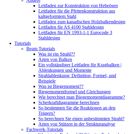
Andere
Leitfaden zur Konstruktion von Hebeösen
Leitfaden für die Pfettenkonstruktion aus
kaltgeformtem Stahl
Leitfaden zum kanadischen Holzbalkendesign
Leitfaden für AS 4100 Stahldesign
Leitfaden für EN 1993-1-1 Eurocode 3
Stahldesign
Tutorials
Beam Tutorials
Was ist ein Strahl??
Arten von Balken
Ein vollständiger Leitfaden für Kragbalken |
Ablenkungen und Momente
Strahlablenkung: Definition, Formel, und
Beispiele
Was ist Biegemoment??
Biegemomentformel und Gleichungen
Wie berechnet man Biegemomentdiagramme?
Scherkraftdiagramme berechnen
So bestimmen Sie die Reaktionen an den
Trägern?
So berechnen Sie einen unbestimmten Strahl?
Arten von Stützen in der Strukturanalyse
Fachwerk-Tutorials