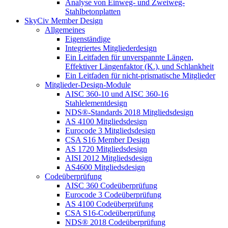
Analyse von Einweg- und Zweiweg-
Stahlbetonplatten
SkyCiv Member Design
Allgemeines
Eigenständige
Integriertes Mitgliederdesign
Ein Leitfaden für unverspannte Längen,
Effektiver Längenfaktor (K.), und Schlankheit
Ein Leitfaden für nicht-prismatische Mitglieder
Mitglieder-Design-Module
AISC 360-10 und AISC 360-16
Stahlelementdesign
NDS®-Standards 2018 Mitgliedsdesign
AS 4100 Mitgliedsdesign
Eurocode 3 Mitgliedsdesign
CSA S16 Member Design
AS 1720 Mitgliedsdesign
AISI 2012 Mitgliedsdesign
AS4600 Mitgliedsdesign
Codeüberprüfung
AISC 360 Codeüberprüfung
Eurocode 3 Codeüberprüfung
AS 4100 Codeüberprüfung
CSA S16-Codeüberprüfung
NDS® 2018 Codeüberprüfung