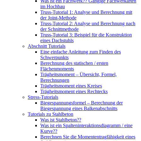
Was ist ein Fachwerk?? Gängige Fachwerkarten
im Hochbau
Truss-Tutorial 1: Analyse und Berechnung mit
der Joint-Methode
Truss-Tutorial 2: Analyse und Berechnung nach
der Schnittmethode
Truss-Tutorial 3: Beispiel für die Konstruktion
eines Dachstuhls
Abschnitt Tutorials
Eine einfache Anleitung zum Finden des
Schwerpunkts
Berechnung des statischen / ersten
Flächenmoments
Trägheitsmoment – ​​Übersicht, Formel,
Berechnungen
Trägheitsmoment eines Kreises
Trägheitsmoment eines Rechtecks
Stress-Tutorials
Biegespannungsformel – Berechnung der
Biegespannung eines Balkenabschnitts
Tutorials zu Stahlbeton
Was ist Stahlbeton??
Was ist ein Spalteninteraktionsdiagramm / eine
Kurve??
Berechnen Sie die Momententragfähigkeit eines