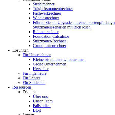
Strahlrechner
Trägheitsmomentrechner
Fachwerkrechner
Windlastrechner
Führen Sie ein Upgrade auf einen kostenpflichtige
Stützmauerszenarien mit Rich lösen
Rahmenrechner
Foundation Calculator
Stützmauer-Rechner
Grundplattenrechner
Lösungen
Für Unternehmen
Kleine bis mittlere Unternehmen
Große Unternehmen
Hersteller
Für Ingenieure
Für Lehrer
Für Studenten
Ressourcen
Erkunden
Über uns
Unser Team
Fallstudien
Blog
Lernen