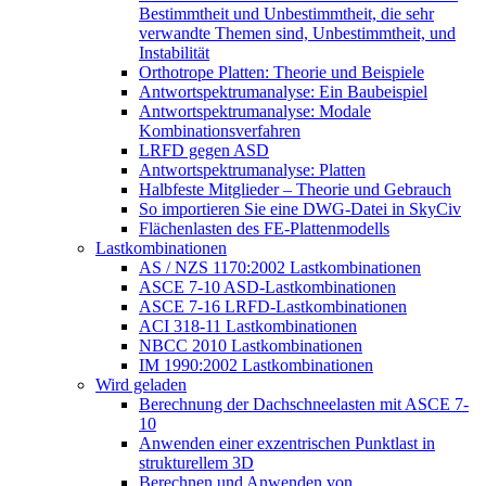
Bestimmtheit und Unbestimmtheit, die sehr
verwandte Themen sind, Unbestimmtheit, und
Instabilität
Orthotrope Platten: Theorie und Beispiele
Antwortspektrumanalyse: Ein Baubeispiel
Antwortspektrumanalyse: Modale
Kombinationsverfahren
LRFD gegen ASD
Antwortspektrumanalyse: Platten
Halbfeste Mitglieder – Theorie und Gebrauch
So importieren Sie eine DWG-Datei in SkyCiv
Flächenlasten des FE-Plattenmodells
Lastkombinationen
AS / NZS 1170:2002 Lastkombinationen
ASCE 7-10 ASD-Lastkombinationen
ASCE 7-16 LRFD-Lastkombinationen
ACI 318-11 Lastkombinationen
NBCC 2010 Lastkombinationen
IM 1990:2002 Lastkombinationen
Wird geladen
Berechnung der Dachschneelasten mit ASCE 7-
10
Anwenden einer exzentrischen Punktlast in
strukturellem 3D
Berechnen und Anwenden von