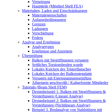
Vernetzung
Hauptteile (Mitglied Shell FEA)
Materialien, Laden und Einschränkungen
Materialeigenschaften
Anfangsbedingungen
Grenzen
Ladungen
Verschiebung
Federn
Analyse und Ergebnisse
Analysetypen
Ergebnisse und Anzeigen
Überprüfung
Balken mit Stegöffnungen versagen
Seitliches Torsionsbeulen wurde
Lokales Knicken des Trägerflansches
Lokales Knicken der Balkenstegplatte
Versagen mit Eigenspannungseinfluss
Allgemein geschweißt / Kaltgeformte Mitglieder
Tutorials (Beam Shell FEM)
Designbeispiel 1: Balken mit Stegöffnungen &
Versteifungen (Lineare Analyse)
Designbeispiel 2: Balken mit Stegöffnungen &
Versteifungen (Nichtlineare Analyse)
Beispiel 3. Beulanalyse von Stahlstützen mit