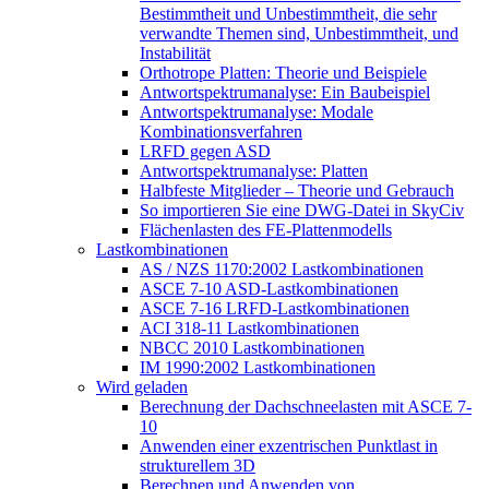
Bestimmtheit und Unbestimmtheit, die sehr
verwandte Themen sind, Unbestimmtheit, und
Instabilität
Orthotrope Platten: Theorie und Beispiele
Antwortspektrumanalyse: Ein Baubeispiel
Antwortspektrumanalyse: Modale
Kombinationsverfahren
LRFD gegen ASD
Antwortspektrumanalyse: Platten
Halbfeste Mitglieder – Theorie und Gebrauch
So importieren Sie eine DWG-Datei in SkyCiv
Flächenlasten des FE-Plattenmodells
Lastkombinationen
AS / NZS 1170:2002 Lastkombinationen
ASCE 7-10 ASD-Lastkombinationen
ASCE 7-16 LRFD-Lastkombinationen
ACI 318-11 Lastkombinationen
NBCC 2010 Lastkombinationen
IM 1990:2002 Lastkombinationen
Wird geladen
Berechnung der Dachschneelasten mit ASCE 7-
10
Anwenden einer exzentrischen Punktlast in
strukturellem 3D
Berechnen und Anwenden von