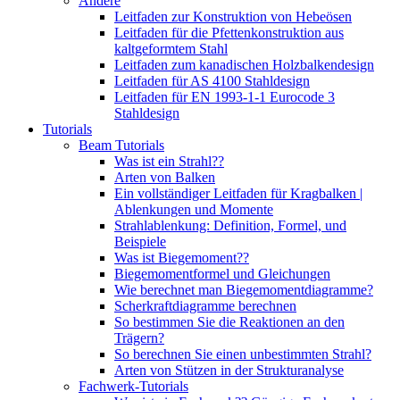
Andere
Leitfaden zur Konstruktion von Hebeösen
Leitfaden für die Pfettenkonstruktion aus
kaltgeformtem Stahl
Leitfaden zum kanadischen Holzbalkendesign
Leitfaden für AS 4100 Stahldesign
Leitfaden für EN 1993-1-1 Eurocode 3
Stahldesign
Tutorials
Beam Tutorials
Was ist ein Strahl??
Arten von Balken
Ein vollständiger Leitfaden für Kragbalken |
Ablenkungen und Momente
Strahlablenkung: Definition, Formel, und
Beispiele
Was ist Biegemoment??
Biegemomentformel und Gleichungen
Wie berechnet man Biegemomentdiagramme?
Scherkraftdiagramme berechnen
So bestimmen Sie die Reaktionen an den
Trägern?
So berechnen Sie einen unbestimmten Strahl?
Arten von Stützen in der Strukturanalyse
Fachwerk-Tutorials