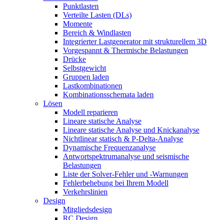
Punktlasten
Verteilte Lasten (DLs)
Momente
Bereich & Windlasten
Integrierter Lastgenerator mit strukturellem 3D
Vorgespannt & Thermische Belastungen
Drücke
Selbstgewicht
Gruppen laden
Lastkombinationen
Kombinationsschemata laden
Lösen
Modell reparieren
Lineare statische Analyse
Lineare statische Analyse und Knickanalyse
Nichtlinear statisch & P-Delta-Analyse
Dynamische Frequenzanalyse
Antwortspektrumanalyse und seismische
Belastungen
Liste der Solver-Fehler und -Warnungen
Fehlerbehebung bei Ihrem Modell
Verkehrslinien
Design
Mitgliedsdesign
RC Design