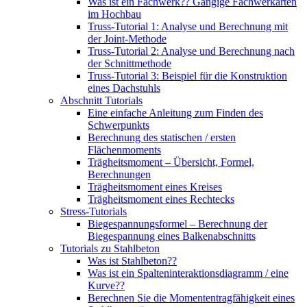
Was ist ein Fachwerk?? Gängige Fachwerkarten
im Hochbau
Truss-Tutorial 1: Analyse und Berechnung mit
der Joint-Methode
Truss-Tutorial 2: Analyse und Berechnung nach
der Schnittmethode
Truss-Tutorial 3: Beispiel für die Konstruktion
eines Dachstuhls
Abschnitt Tutorials
Eine einfache Anleitung zum Finden des
Schwerpunkts
Berechnung des statischen / ersten
Flächenmoments
Trägheitsmoment – ​​Übersicht, Formel,
Berechnungen
Trägheitsmoment eines Kreises
Trägheitsmoment eines Rechtecks
Stress-Tutorials
Biegespannungsformel – Berechnung der
Biegespannung eines Balkenabschnitts
Tutorials zu Stahlbeton
Was ist Stahlbeton??
Was ist ein Spalteninteraktionsdiagramm / eine
Kurve??
Berechnen Sie die Momententragfähigkeit eines