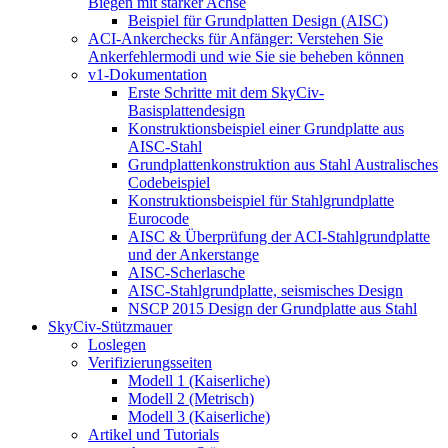
Biegen mit starker Achse
Beispiel für Grundplatten Design (AISC)
ACI-Ankerchecks für Anfänger: Verstehen Sie
Ankerfehlermodi und wie Sie sie beheben können
v1-Dokumentation
Erste Schritte mit dem SkyCiv-
Basisplattendesign
Konstruktionsbeispiel einer Grundplatte aus
AISC-Stahl
Grundplattenkonstruktion aus Stahl Australisches
Codebeispiel
Konstruktionsbeispiel für Stahlgrundplatte
Eurocode
AISC & Überprüfung der ACI-Stahlgrundplatte
und der Ankerstange
AISC-Scherlasche
AISC-Stahlgrundplatte, seismisches Design
NSCP 2015 Design der Grundplatte aus Stahl
SkyCiv-Stützmauer
Loslegen
Verifizierungsseiten
Modell 1 (Kaiserliche)
Modell 2 (Metrisch)
Modell 3 (Kaiserliche)
Artikel und Tutorials