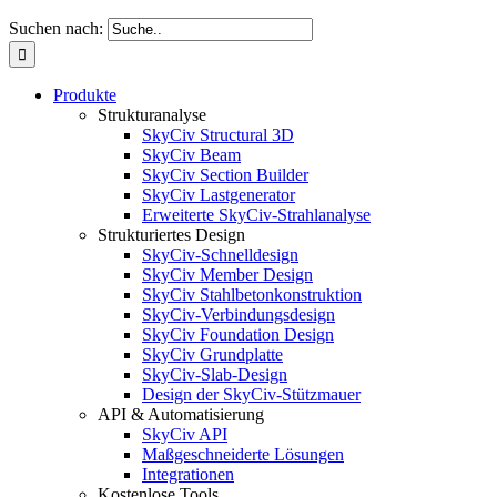
Suchen nach:
Produkte
Strukturanalyse
SkyCiv Structural 3D
SkyCiv Beam
SkyCiv Section Builder
SkyCiv Lastgenerator
Erweiterte SkyCiv-Strahlanalyse
Strukturiertes Design
SkyCiv-Schnelldesign
SkyCiv Member Design
SkyCiv Stahlbetonkonstruktion
SkyCiv-Verbindungsdesign
SkyCiv Foundation Design
SkyCiv Grundplatte
SkyCiv-Slab-Design
Design der SkyCiv-Stützmauer
API & Automatisierung
SkyCiv API
Maßgeschneiderte Lösungen
Integrationen
Kostenlose Tools