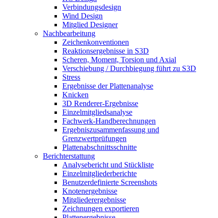
Verbindungsdesign
Wind Design
Mitglied Designer
Nachbearbeitung
Zeichenkonventionen
Reaktionsergebnisse in S3D
Scheren, Moment, Torsion und Axial
Verschiebung / Durchbiegung führt zu S3D
Stress
Ergebnisse der Plattenanalyse
Knicken
3D Renderer-Ergebnisse
Einzelmitgliedsanalyse
Fachwerk-Handberechnungen
Ergebniszusammenfassung und
Grenzwertprüfungen
Plattenabschnittsschnitte
Berichterstattung
Analysebericht und Stückliste
Einzelmitgliederberichte
Benutzerdefinierte Screenshots
Knotenergebnisse
Mitgliederergebnisse
Zeichnungen exportieren
Plattenergebnisse