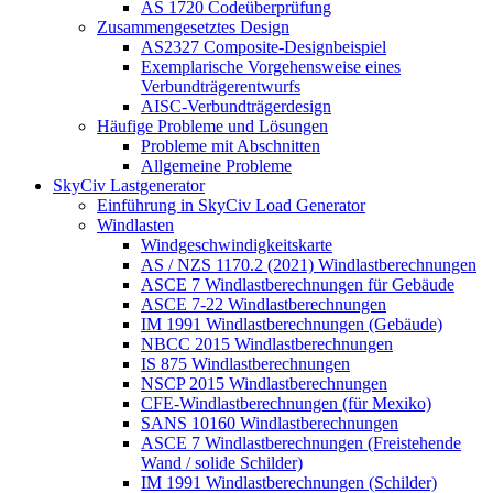
AS 1720 Codeüberprüfung
Zusammengesetztes Design
AS2327 Composite-Designbeispiel
Exemplarische Vorgehensweise eines
Verbundträgerentwurfs
AISC-Verbundträgerdesign
Häufige Probleme und Lösungen
Probleme mit Abschnitten
Allgemeine Probleme
SkyCiv Lastgenerator
Einführung in SkyCiv Load Generator
Windlasten
Windgeschwindigkeitskarte
AS / NZS 1170.2 (2021) Windlastberechnungen
ASCE 7 Windlastberechnungen für Gebäude
ASCE 7-22 Windlastberechnungen
IM 1991 Windlastberechnungen (Gebäude)
NBCC 2015 Windlastberechnungen
IS 875 Windlastberechnungen
NSCP 2015 Windlastberechnungen
CFE-Windlastberechnungen (für Mexiko)
SANS 10160 Windlastberechnungen
ASCE 7 Windlastberechnungen (Freistehende
Wand / solide Schilder)
IM 1991 Windlastberechnungen (Schilder)