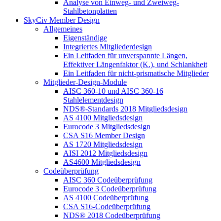
Analyse von Einweg- und Zweiweg-
Stahlbetonplatten
SkyCiv Member Design
Allgemeines
Eigenständige
Integriertes Mitgliederdesign
Ein Leitfaden für unverspannte Längen,
Effektiver Längenfaktor (K.), und Schlankheit
Ein Leitfaden für nicht-prismatische Mitglieder
Mitglieder-Design-Module
AISC 360-10 und AISC 360-16
Stahlelementdesign
NDS®-Standards 2018 Mitgliedsdesign
AS 4100 Mitgliedsdesign
Eurocode 3 Mitgliedsdesign
CSA S16 Member Design
AS 1720 Mitgliedsdesign
AISI 2012 Mitgliedsdesign
AS4600 Mitgliedsdesign
Codeüberprüfung
AISC 360 Codeüberprüfung
Eurocode 3 Codeüberprüfung
AS 4100 Codeüberprüfung
CSA S16-Codeüberprüfung
NDS® 2018 Codeüberprüfung