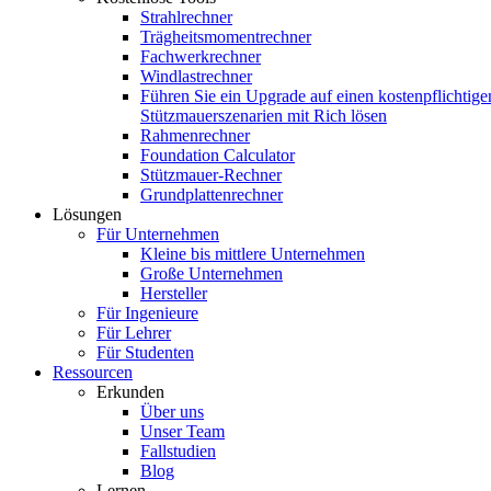
Strahlrechner
Trägheitsmomentrechner
Fachwerkrechner
Windlastrechner
Führen Sie ein Upgrade auf einen kostenpflichtige
Stützmauerszenarien mit Rich lösen
Rahmenrechner
Foundation Calculator
Stützmauer-Rechner
Grundplattenrechner
Lösungen
Für Unternehmen
Kleine bis mittlere Unternehmen
Große Unternehmen
Hersteller
Für Ingenieure
Für Lehrer
Für Studenten
Ressourcen
Erkunden
Über uns
Unser Team
Fallstudien
Blog
Lernen