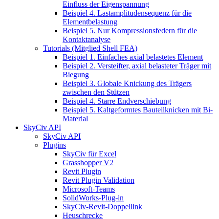
Einfluss der Eigenspannung
Beispiel 4. Lastamplitudensequenz für die
Elementbelastung
Beispiel 5. Nur Kompressionsfedern für die
Kontaktanalyse
Tutorials (Mitglied Shell FEA)
Beispiel 1. Einfaches axial belastetes Element
Beispiel 2. Versteifter, axial belasteter Träger mit
Biegung
Beispiel 3. Globale Knickung des Trägers
zwischen den Stützen
Beispiel 4. Starre Endverschiebung
Beispiel 5. Kaltgeformtes Bauteilknicken mit Bi-
Material
SkyCiv API
SkyCiv API
Plugins
SkyCiv für Excel
Grasshopper V2
Revit Plugin
Revit Plugin Validation
Microsoft-Teams
SolidWorks-Plug-in
SkyCiv-Revit-Doppellink
Heuschrecke