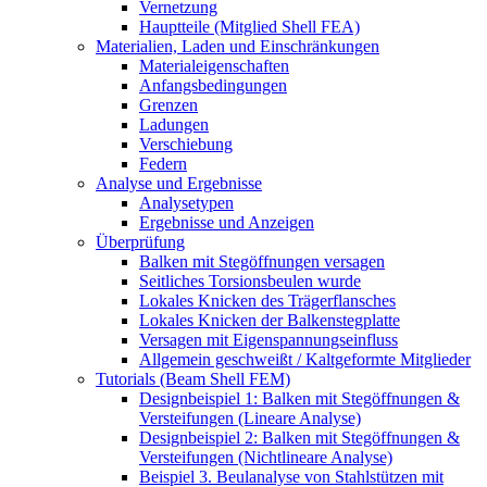
Vernetzung
Hauptteile (Mitglied Shell FEA)
Materialien, Laden und Einschränkungen
Materialeigenschaften
Anfangsbedingungen
Grenzen
Ladungen
Verschiebung
Federn
Analyse und Ergebnisse
Analysetypen
Ergebnisse und Anzeigen
Überprüfung
Balken mit Stegöffnungen versagen
Seitliches Torsionsbeulen wurde
Lokales Knicken des Trägerflansches
Lokales Knicken der Balkenstegplatte
Versagen mit Eigenspannungseinfluss
Allgemein geschweißt / Kaltgeformte Mitglieder
Tutorials (Beam Shell FEM)
Designbeispiel 1: Balken mit Stegöffnungen &
Versteifungen (Lineare Analyse)
Designbeispiel 2: Balken mit Stegöffnungen &
Versteifungen (Nichtlineare Analyse)
Beispiel 3. Beulanalyse von Stahlstützen mit