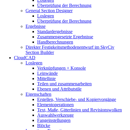
Loslegen
Überprüfung der Berechnung
General Section Designer
Loslegen
Überprüfung der Berechnung
Ergebnisse
Standardergebnisse
Zusammengesetzte Ergebnisse
Handberechnungen
Direkter Festigkeitsmethodenentwurf im SkyCiv
Section Builder
CloudCAD
Loslegen
Verknüpfungen + Konsole
Leinwände
Mittellinie
Teilen und zusammenarbeiten
Ebenen und Attributstile
Eigenschaften
Erstellen, Verschiebe- und Kopiervorgänge
Elementoperationen
Text, Maße, Gitterlinien und Revisionswolken
Auswahlwerkzeuge
Fangeinstellungen
Blöcke