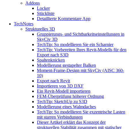
Addons
Locker
Stückliste
Detaillierte Kommentare App
TechNotes
Strukturelles 3D
Gruppierungs- und Sichtbarkeitseinstellungen in
SkyCiv 3D
TechTip: So modellieren Sie ein Scharnier
TechTip: Vorbereiten Ihres Revit-Modells für den
Export nach S3D
Spaltenknicken
Modellierung gestapelter Balken
Moment-Frame-Design mit SkyCiv (AISC 360-
10)
Export nach Revit
Importieren von 3D DXF
Ein Revit-Modell importieren
FEM-Überprüfung höherer Ordnung
TechTip: SketchUp zu S3D
Modellierung eines Walmdaches
TechTip: So modellieren Sie exzentrische Lasten
mit starren Verbindungen
Dieser Artikel erklärt das Konzept der
strukturellen Stabilität zusammen mit statischer