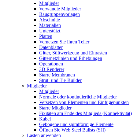
Mitglieder
Verwandte Mitglieder
Baugruppenvorlagen
Abschnitte
Materialien
Unterstützt
Platten
Vernetzen Sie Ihren Teller
Datenblätter
Gitter, Stiftwerkzeug und Einrasten
Gitternetzlinien und Erhebungen
Operationen
3D Renderer
Starre Membranen
Strut- und Tie-Builder
Mitglieder
Mitglieder
Normale oder kontinuierliche Mitglieder
Versetzen von Elementen und Einfügepunkten
Starre Mitglieder
Fixitäten am Ende des Mitglieds (Konnektivität)
Kabel
Gebogene und spiralförmige Elemente
Öffnen Sie Web Steel Balists (SJI)
Lasten anwenden