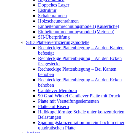
Doppeltes Lager
Eistruktur
Schalenrahmen
Holzscheunenrahmen
Einheitenumrechnungsmodell (Kaiserliche)
Einheitenumrechnungsmodell (Metrisch)
SJI-Überprüfung
S3D-Plattenverifizierungsmodelle
Rechteckige Plattenbiegung – An den Kanten
befestigt
Rechteckige Plattenbiegung – An den Ecken
festgesteckt
Rechteckige Plattenbiegung – Bei Kanten
behoben
Rechteckige Plattenbiegung – An den Ecken
behoben
Cantilever-Membran
90 Grad Winkel Cantilever Platte mit Druck
Platte mit Versteifungselementen
Platte auf Risern
Halbkugelförmige Schale unter konzentrierten
Belastungen
Spannungskonzentration um ein Loch in einer
quadratischen Platte