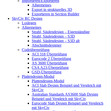
Importieren/Exportieren
Allgemeines
Export in strukturelles 3D
Exportieren in Section Builder
SkyCiv RC Design
Loslegen
Allgemeines
Strahl, Säulendesign – Eigenständige
Strahl, Säulendesign – S3D
Strahl, Säulendesign – S3D alt
Abschnittsdesigner
Codeüberprüfung
ACI 318 Überprüfung
Eurocode 2 Überprüfung
AS 3600 Überprüfung
CSA A23-Überprüfung
GSD-Überprüfung
Plattendesign-Modul
Plattendesign-Modul
ACI Slab Design Beispiel und Vergleich mit
SkyCiv
Australian Standards AS3600 Slab Design
Beispiel und Vergleich mit SkyCiv
Eurocode Slab Design Beispiel und Vergleich
mit SkyCiv