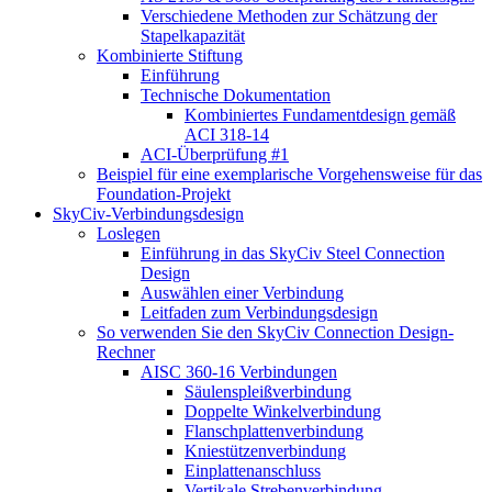
Verschiedene Methoden zur Schätzung der
Stapelkapazität
Kombinierte Stiftung
Einführung
Technische Dokumentation
Kombiniertes Fundamentdesign gemäß
ACI 318-14
ACI-Überprüfung #1
Beispiel für eine exemplarische Vorgehensweise für das
Foundation-Projekt
SkyCiv-Verbindungsdesign
Loslegen
Einführung in das SkyCiv Steel Connection
Design
Auswählen einer Verbindung
Leitfaden zum Verbindungsdesign
So verwenden Sie den SkyCiv Connection Design-
Rechner
AISC 360-16 Verbindungen
Säulenspleißverbindung
Doppelte Winkelverbindung
Flanschplattenverbindung
Kniestützenverbindung
Einplattenanschluss
Vertikale Strebenverbindung