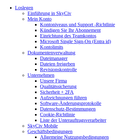
Loslegen
Einführung in SkyCiv
Mein Konto
Kontoniveaus und Support -Richtlinie
Kündigen Sie Ihr Abonnement
Einrichtung des Teamkontos
Microsoft Single Sign-On (Entra id)
Kontolimits
Dokumentenverwaltung
Dateimanager
Dateien freigeben
Revisionskontrolle
Unternehmen
Unsere Firma
Qualitätssicherung
Sicherheit + 2FA
Aufzeichnungen führen
Software-Änderungsprotokolle
Datenschutz-Bestimmungen
Cookie-Richtlinie
Liste der Unterauftragsverarbeiter
SkyCiv Mobile
Geschäftsbedingungen
Allgemeine Nutzungsbedingungen