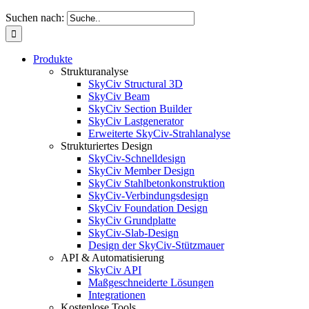
Suchen nach:
Produkte
Strukturanalyse
SkyCiv Structural 3D
SkyCiv Beam
SkyCiv Section Builder
SkyCiv Lastgenerator
Erweiterte SkyCiv-Strahlanalyse
Strukturiertes Design
SkyCiv-Schnelldesign
SkyCiv Member Design
SkyCiv Stahlbetonkonstruktion
SkyCiv-Verbindungsdesign
SkyCiv Foundation Design
SkyCiv Grundplatte
SkyCiv-Slab-Design
Design der SkyCiv-Stützmauer
API & Automatisierung
SkyCiv API
Maßgeschneiderte Lösungen
Integrationen
Kostenlose Tools