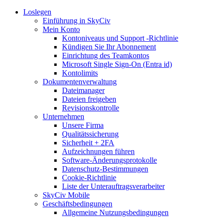
Loslegen
Einführung in SkyCiv
Mein Konto
Kontoniveaus und Support -Richtlinie
Kündigen Sie Ihr Abonnement
Einrichtung des Teamkontos
Microsoft Single Sign-On (Entra id)
Kontolimits
Dokumentenverwaltung
Dateimanager
Dateien freigeben
Revisionskontrolle
Unternehmen
Unsere Firma
Qualitätssicherung
Sicherheit + 2FA
Aufzeichnungen führen
Software-Änderungsprotokolle
Datenschutz-Bestimmungen
Cookie-Richtlinie
Liste der Unterauftragsverarbeiter
SkyCiv Mobile
Geschäftsbedingungen
Allgemeine Nutzungsbedingungen