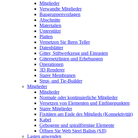
Mitglieder
Verwandte Mitglieder
Baugruppenvorlagen
Abschnitte
Materialien
Unterstützt
Platten
Vernetzen Sie Ihren Teller
Datenblätter
Gitter, Stiftwerkzeug und Einrasten
Gitternetzlinien und Erhebungen
Operationen
3D Renderer
Starre Membranen
Strut- und Tie-Builder
Mitglieder
Mitglieder
Normale oder kontinuierliche Mitglieder
Versetzen von Elementen und Einfügepunkten
Starre Mitglieder
Fixitäten am Ende des Mitglieds (Konnektivität)
Kabel
Gebogene und spiralförmige Elemente
Öffnen Sie Web Steel Balists (SJI)
Lasten anwenden