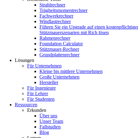
Strahlrechner
Trägheitsmomentrechner
Fachwerkrechner
Windlastrechner
Führen Sie ein Upgrade auf einen kostenpflichtige
Stützmauerszenarien mit Rich lösen
Rahmenrechner
Foundation Calculator
Stützmauer-Rechner
Grundplattenrechner
Lösungen
Für Unternehmen
Kleine bis mittlere Unternehmen
Große Unternehmen
Hersteller
Für Ingenieure
Für Lehrer
Für Studenten
Ressourcen
Erkunden
Über uns
Unser Team
Fallstudien
Blog
Lernen