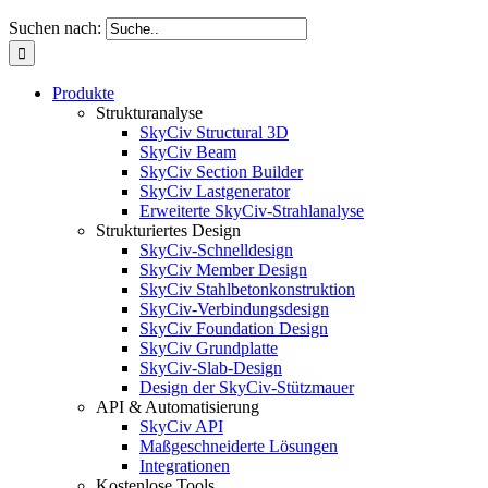
Suchen nach:
Produkte
Strukturanalyse
SkyCiv Structural 3D
SkyCiv Beam
SkyCiv Section Builder
SkyCiv Lastgenerator
Erweiterte SkyCiv-Strahlanalyse
Strukturiertes Design
SkyCiv-Schnelldesign
SkyCiv Member Design
SkyCiv Stahlbetonkonstruktion
SkyCiv-Verbindungsdesign
SkyCiv Foundation Design
SkyCiv Grundplatte
SkyCiv-Slab-Design
Design der SkyCiv-Stützmauer
API & Automatisierung
SkyCiv API
Maßgeschneiderte Lösungen
Integrationen
Kostenlose Tools