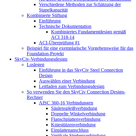
Verschiedene Methoden zur Schätzung der
Stapelkapazität
Kombinierte Stiftung
Einführung
Technische Dokumentation
Kombiniertes Fundamentdesign gemäß
ACI 318-14
ACI-Überprüfung #1
Beispiel für eine exemplarische Vorgehensweise für das
Foundation-Projekt
SkyCiv-Verbindungsdesign
Loslegen
Einführung in das SkyCiv Steel Connection
Design
Auswählen einer Verbindung
Leitfaden zum Verbindungsdesign
So verwenden Sie den SkyCiv Connection Design-
Rechner
AISC 360-16 Verbindungen
Säulenspleißverbindung
Doppelte Winkelverbindung
Flanschplattenverbindung
Kniestützenverbindung
Einplattenanschluss
Vertikale Strebenverbindung