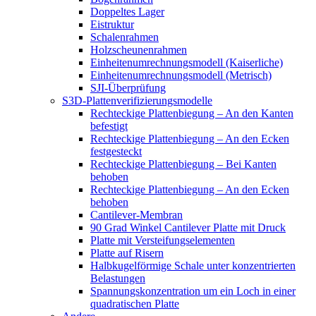
Doppeltes Lager
Eistruktur
Schalenrahmen
Holzscheunenrahmen
Einheitenumrechnungsmodell (Kaiserliche)
Einheitenumrechnungsmodell (Metrisch)
SJI-Überprüfung
S3D-Plattenverifizierungsmodelle
Rechteckige Plattenbiegung – An den Kanten
befestigt
Rechteckige Plattenbiegung – An den Ecken
festgesteckt
Rechteckige Plattenbiegung – Bei Kanten
behoben
Rechteckige Plattenbiegung – An den Ecken
behoben
Cantilever-Membran
90 Grad Winkel Cantilever Platte mit Druck
Platte mit Versteifungselementen
Platte auf Risern
Halbkugelförmige Schale unter konzentrierten
Belastungen
Spannungskonzentration um ein Loch in einer
quadratischen Platte