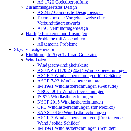
AS 1720 Codeüberprüfung
Zusammengesetztes Design
AS2327 Composite-Designbeispiel
Exemplarische Vorgehensweise eines
Verbundträgerentwurfs
AISC-Verbundträgerdesign
Häufige Probleme und Lösungen
Probleme mit Abschnitten
Allgemeine Probleme
SkyCiv Lastgenerator
Einführung in SkyCiv Load Generator
Windlasten
Windgeschwindigkeitskarte
AS / NZS 1170.2 (2021) Windlastberechnungen
ASCE 7 Windlastberechnungen für Gebäude
ASCE 7-22 Windlastberechnungen
IM 1991 Windlastberechnungen (Gebäude)
NBCC 2015 Windlastberechnungen
IS 875 Windlastberechnungen
NSCP 2015 Windlastberechnungen
CFE-Windlastberechnungen (für Mexiko)
SANS 10160 Windlastberechnungen
ASCE 7 Windlastberechnungen (Freistehende
Wand / solide Schilder)
IM 1991 Windlastberechnungen (Schilder)