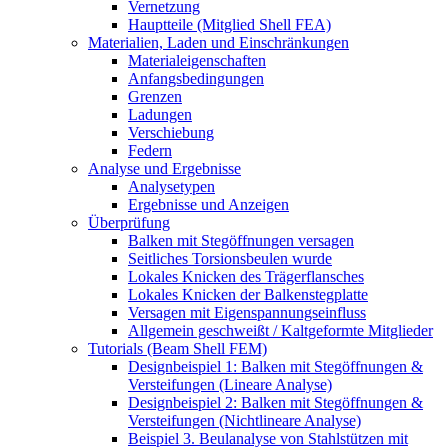
Vernetzung
Hauptteile (Mitglied Shell FEA)
Materialien, Laden und Einschränkungen
Materialeigenschaften
Anfangsbedingungen
Grenzen
Ladungen
Verschiebung
Federn
Analyse und Ergebnisse
Analysetypen
Ergebnisse und Anzeigen
Überprüfung
Balken mit Stegöffnungen versagen
Seitliches Torsionsbeulen wurde
Lokales Knicken des Trägerflansches
Lokales Knicken der Balkenstegplatte
Versagen mit Eigenspannungseinfluss
Allgemein geschweißt / Kaltgeformte Mitglieder
Tutorials (Beam Shell FEM)
Designbeispiel 1: Balken mit Stegöffnungen &
Versteifungen (Lineare Analyse)
Designbeispiel 2: Balken mit Stegöffnungen &
Versteifungen (Nichtlineare Analyse)
Beispiel 3. Beulanalyse von Stahlstützen mit