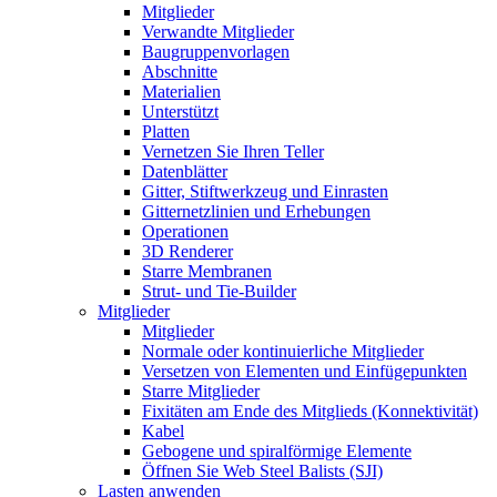
Mitglieder
Verwandte Mitglieder
Baugruppenvorlagen
Abschnitte
Materialien
Unterstützt
Platten
Vernetzen Sie Ihren Teller
Datenblätter
Gitter, Stiftwerkzeug und Einrasten
Gitternetzlinien und Erhebungen
Operationen
3D Renderer
Starre Membranen
Strut- und Tie-Builder
Mitglieder
Mitglieder
Normale oder kontinuierliche Mitglieder
Versetzen von Elementen und Einfügepunkten
Starre Mitglieder
Fixitäten am Ende des Mitglieds (Konnektivität)
Kabel
Gebogene und spiralförmige Elemente
Öffnen Sie Web Steel Balists (SJI)
Lasten anwenden