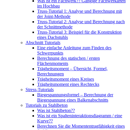
Was ist ein Fachwerk?? Gängige Fachwerkarten
im Hochbau
Truss-Tutorial 1: Analyse und Berechnung mit
der Joint-Methode
Truss-Tutorial 2: Analyse und Berechnung nach
der Schnittmethode
Truss-Tutorial 3: Beispiel für die Konstruktion
eines Dachstuhls
Abschnitt Tutorials
Eine einfache Anleitung zum Finden des
Schwerpunkts
Berechnung des statischen / ersten
Flächenmoments
Trägheitsmoment – ​​Übersicht, Formel,
Berechnungen
Trägheitsmoment eines Kreises
Trägheitsmoment eines Rechtecks
Stress-Tutorials
Biegespannungsformel – Berechnung der
Biegespannung eines Balkenabschnitts
Tutorials zu Stahlbeton
Was ist Stahlbeton??
Was ist ein Spalteninteraktionsdiagramm / eine
Kurve??
Berechnen Sie die Momententragfähigkeit eines