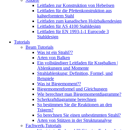
Andere
Leitfaden zur Konstruktion von Hebeösen
Leitfaden für die Pfettenkonstruktion aus
kaltgeformtem Stahl
Leitfaden zum kanadischen Holzbalkendesign
Leitfaden für AS 4100 Stahldesign
Leitfaden für EN 1993-1-1 Eurocode 3
Stahldesign
Tutorials
Beam Tutorials
Was ist ein Strahl??
Arten von Balken
Ein vollständiger Leitfaden für Kragbalken |
Ablenkungen und Momente
Strahlablenkung: Definition, Formel, und
Beispiele
Was ist Biegemoment??
Biegemomentformel und Gleichungen
Wie berechnet man Biegemomentdiagramme?
Scherkraftdiagramme berechnen
So bestimmen Sie die Reaktionen an den
Trägern?
So berechnen Sie einen unbestimmten Strahl?
Arten von Stützen in der Strukturanalyse
Fachwerk-Tutorials