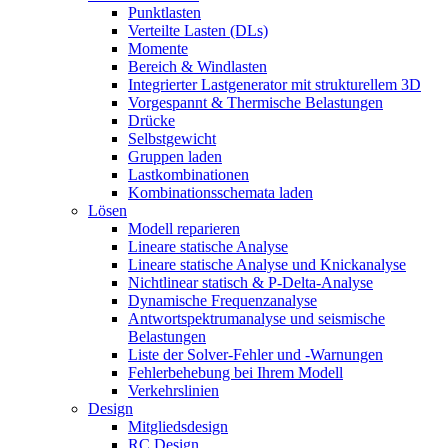
Punktlasten
Verteilte Lasten (DLs)
Momente
Bereich & Windlasten
Integrierter Lastgenerator mit strukturellem 3D
Vorgespannt & Thermische Belastungen
Drücke
Selbstgewicht
Gruppen laden
Lastkombinationen
Kombinationsschemata laden
Lösen
Modell reparieren
Lineare statische Analyse
Lineare statische Analyse und Knickanalyse
Nichtlinear statisch & P-Delta-Analyse
Dynamische Frequenzanalyse
Antwortspektrumanalyse und seismische
Belastungen
Liste der Solver-Fehler und -Warnungen
Fehlerbehebung bei Ihrem Modell
Verkehrslinien
Design
Mitgliedsdesign
RC Design