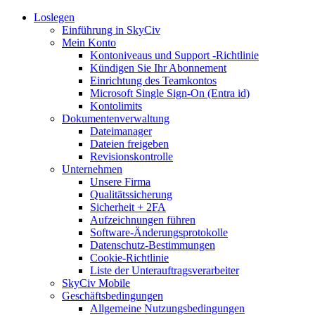
Loslegen
Einführung in SkyCiv
Mein Konto
Kontoniveaus und Support -Richtlinie
Kündigen Sie Ihr Abonnement
Einrichtung des Teamkontos
Microsoft Single Sign-On (Entra id)
Kontolimits
Dokumentenverwaltung
Dateimanager
Dateien freigeben
Revisionskontrolle
Unternehmen
Unsere Firma
Qualitätssicherung
Sicherheit + 2FA
Aufzeichnungen führen
Software-Änderungsprotokolle
Datenschutz-Bestimmungen
Cookie-Richtlinie
Liste der Unterauftragsverarbeiter
SkyCiv Mobile
Geschäftsbedingungen
Allgemeine Nutzungsbedingungen