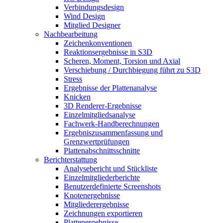
Verbindungsdesign
Wind Design
Mitglied Designer
Nachbearbeitung
Zeichenkonventionen
Reaktionsergebnisse in S3D
Scheren, Moment, Torsion und Axial
Verschiebung / Durchbiegung führt zu S3D
Stress
Ergebnisse der Plattenanalyse
Knicken
3D Renderer-Ergebnisse
Einzelmitgliedsanalyse
Fachwerk-Handberechnungen
Ergebniszusammenfassung und
Grenzwertprüfungen
Plattenabschnittsschnitte
Berichterstattung
Analysebericht und Stückliste
Einzelmitgliederberichte
Benutzerdefinierte Screenshots
Knotenergebnisse
Mitgliederergebnisse
Zeichnungen exportieren
Plattenergebnisse