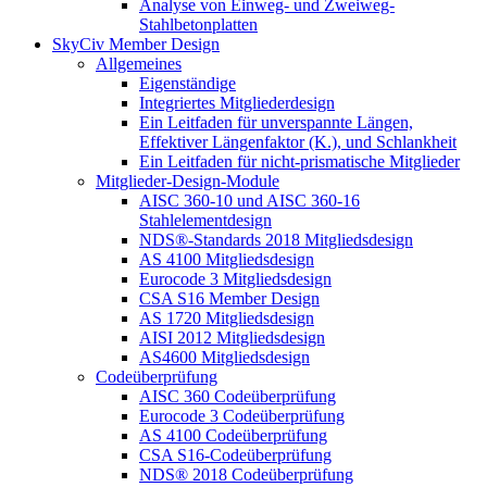
Analyse von Einweg- und Zweiweg-
Stahlbetonplatten
SkyCiv Member Design
Allgemeines
Eigenständige
Integriertes Mitgliederdesign
Ein Leitfaden für unverspannte Längen,
Effektiver Längenfaktor (K.), und Schlankheit
Ein Leitfaden für nicht-prismatische Mitglieder
Mitglieder-Design-Module
AISC 360-10 und AISC 360-16
Stahlelementdesign
NDS®-Standards 2018 Mitgliedsdesign
AS 4100 Mitgliedsdesign
Eurocode 3 Mitgliedsdesign
CSA S16 Member Design
AS 1720 Mitgliedsdesign
AISI 2012 Mitgliedsdesign
AS4600 Mitgliedsdesign
Codeüberprüfung
AISC 360 Codeüberprüfung
Eurocode 3 Codeüberprüfung
AS 4100 Codeüberprüfung
CSA S16-Codeüberprüfung
NDS® 2018 Codeüberprüfung