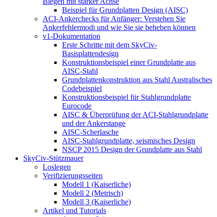
Biegen mit starker Achse
Beispiel für Grundplatten Design (AISC)
ACI-Ankerchecks für Anfänger: Verstehen Sie
Ankerfehlermodi und wie Sie sie beheben können
v1-Dokumentation
Erste Schritte mit dem SkyCiv-
Basisplattendesign
Konstruktionsbeispiel einer Grundplatte aus
AISC-Stahl
Grundplattenkonstruktion aus Stahl Australisches
Codebeispiel
Konstruktionsbeispiel für Stahlgrundplatte
Eurocode
AISC & Überprüfung der ACI-Stahlgrundplatte
und der Ankerstange
AISC-Scherlasche
AISC-Stahlgrundplatte, seismisches Design
NSCP 2015 Design der Grundplatte aus Stahl
SkyCiv-Stützmauer
Loslegen
Verifizierungsseiten
Modell 1 (Kaiserliche)
Modell 2 (Metrisch)
Modell 3 (Kaiserliche)
Artikel und Tutorials