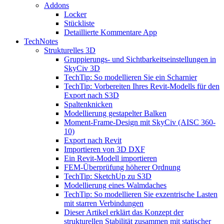
Addons
Locker
Stückliste
Detaillierte Kommentare App
TechNotes
Strukturelles 3D
Gruppierungs- und Sichtbarkeitseinstellungen in
SkyCiv 3D
TechTip: So modellieren Sie ein Scharnier
TechTip: Vorbereiten Ihres Revit-Modells für den
Export nach S3D
Spaltenknicken
Modellierung gestapelter Balken
Moment-Frame-Design mit SkyCiv (AISC 360-
10)
Export nach Revit
Importieren von 3D DXF
Ein Revit-Modell importieren
FEM-Überprüfung höherer Ordnung
TechTip: SketchUp zu S3D
Modellierung eines Walmdaches
TechTip: So modellieren Sie exzentrische Lasten
mit starren Verbindungen
Dieser Artikel erklärt das Konzept der
strukturellen Stabilität zusammen mit statischer