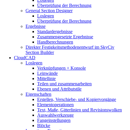
Loslegen
Überprüfung der Berechnung
General Section Designer
Loslegen
Überprüfung der Berechnung
Ergebnisse
Standardergebnisse
Zusammengesetzte Ergebnisse
Handberechnungen
Direkter Festigkeitsmethodenentwurf im SkyCiv
Section Builder
CloudCAD
Loslegen
Verknüpfungen + Konsole
Leinwände
Mittellinie
Teilen und zusammenarbeiten
Ebenen und Attributstile
Eigenschaften
Erstellen, Verschiebe- und Kopiervorgänge
Elementoperationen
Text, Maße, Gitterlinien und Revisionswolken
Auswahlwerkzeuge
Fangeinstellungen
Blöcke