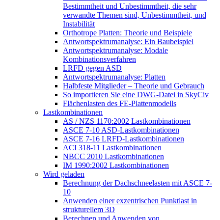
Bestimmtheit und Unbestimmtheit, die sehr
verwandte Themen sind, Unbestimmtheit, und
Instabilität
Orthotrope Platten: Theorie und Beispiele
Antwortspektrumanalyse: Ein Baubeispiel
Antwortspektrumanalyse: Modale
Kombinationsverfahren
LRFD gegen ASD
Antwortspektrumanalyse: Platten
Halbfeste Mitglieder – Theorie und Gebrauch
So importieren Sie eine DWG-Datei in SkyCiv
Flächenlasten des FE-Plattenmodells
Lastkombinationen
AS / NZS 1170:2002 Lastkombinationen
ASCE 7-10 ASD-Lastkombinationen
ASCE 7-16 LRFD-Lastkombinationen
ACI 318-11 Lastkombinationen
NBCC 2010 Lastkombinationen
IM 1990:2002 Lastkombinationen
Wird geladen
Berechnung der Dachschneelasten mit ASCE 7-
10
Anwenden einer exzentrischen Punktlast in
strukturellem 3D
Berechnen und Anwenden von