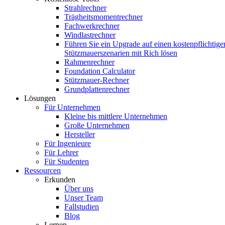
Strahlrechner
Trägheitsmomentrechner
Fachwerkrechner
Windlastrechner
Führen Sie ein Upgrade auf einen kostenpflichtige
Stützmauerszenarien mit Rich lösen
Rahmenrechner
Foundation Calculator
Stützmauer-Rechner
Grundplattenrechner
Lösungen
Für Unternehmen
Kleine bis mittlere Unternehmen
Große Unternehmen
Hersteller
Für Ingenieure
Für Lehrer
Für Studenten
Ressourcen
Erkunden
Über uns
Unser Team
Fallstudien
Blog
Lernen