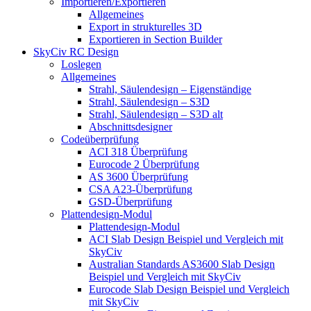
Importieren/Exportieren
Allgemeines
Export in strukturelles 3D
Exportieren in Section Builder
SkyCiv RC Design
Loslegen
Allgemeines
Strahl, Säulendesign – Eigenständige
Strahl, Säulendesign – S3D
Strahl, Säulendesign – S3D alt
Abschnittsdesigner
Codeüberprüfung
ACI 318 Überprüfung
Eurocode 2 Überprüfung
AS 3600 Überprüfung
CSA A23-Überprüfung
GSD-Überprüfung
Plattendesign-Modul
Plattendesign-Modul
ACI Slab Design Beispiel und Vergleich mit
SkyCiv
Australian Standards AS3600 Slab Design
Beispiel und Vergleich mit SkyCiv
Eurocode Slab Design Beispiel und Vergleich
mit SkyCiv