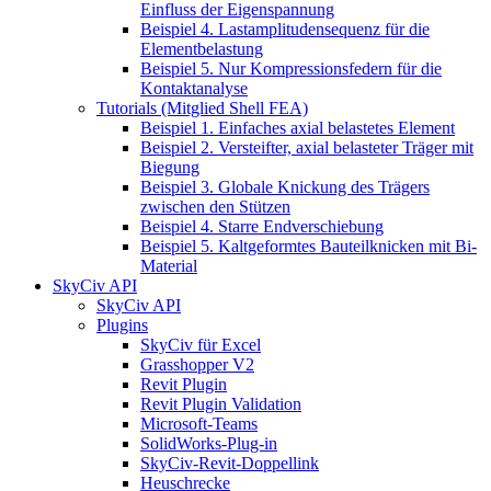
Einfluss der Eigenspannung
Beispiel 4. Lastamplitudensequenz für die
Elementbelastung
Beispiel 5. Nur Kompressionsfedern für die
Kontaktanalyse
Tutorials (Mitglied Shell FEA)
Beispiel 1. Einfaches axial belastetes Element
Beispiel 2. Versteifter, axial belasteter Träger mit
Biegung
Beispiel 3. Globale Knickung des Trägers
zwischen den Stützen
Beispiel 4. Starre Endverschiebung
Beispiel 5. Kaltgeformtes Bauteilknicken mit Bi-
Material
SkyCiv API
SkyCiv API
Plugins
SkyCiv für Excel
Grasshopper V2
Revit Plugin
Revit Plugin Validation
Microsoft-Teams
SolidWorks-Plug-in
SkyCiv-Revit-Doppellink
Heuschrecke