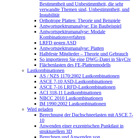
Bestimmtheit und Unbestimmtheit, die sehr
verwandte Themen sind, Unbestimmtheit, und
Instabilität
Orthotrope Platten: Theorie und Beispiele
Antwortspektrumanalyse: Ein Baubeispiel
Antwortspektrumanalyse: Modale
Kombinationsverfahren
LRFD gegen ASD
Antwortspektrumanalyse: Platten
Halbfeste Mitglieder – Theorie und Gebrauch
So importieren Sie eine DWG-Datei in SkyCiv
Flächenlasten des FE-Plattenmodells
Lastkombinationen
AS / NZS 1170:2002 Lastkombinationen
ASCE 7-10 ASD-Lastkombinationen
ASCE 7-16 LRFD-Lastkombinationen
ACI 318-11 Lastkombinationen
NBCC 2010 Lastkombinationen
IM 1990:2002 Lastkombinationen
Wird geladen
Berechnung der Dachschneelasten mit ASCE 7-
10
Anwenden einer exzentrischen Punktlast in
strukturellem 3D
Berechnen und Anwenden von