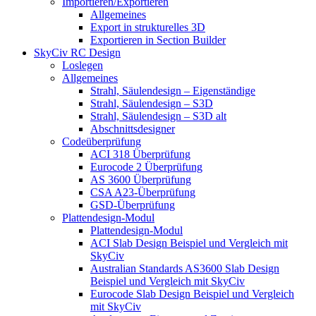
Importieren/Exportieren
Allgemeines
Export in strukturelles 3D
Exportieren in Section Builder
SkyCiv RC Design
Loslegen
Allgemeines
Strahl, Säulendesign – Eigenständige
Strahl, Säulendesign – S3D
Strahl, Säulendesign – S3D alt
Abschnittsdesigner
Codeüberprüfung
ACI 318 Überprüfung
Eurocode 2 Überprüfung
AS 3600 Überprüfung
CSA A23-Überprüfung
GSD-Überprüfung
Plattendesign-Modul
Plattendesign-Modul
ACI Slab Design Beispiel und Vergleich mit
SkyCiv
Australian Standards AS3600 Slab Design
Beispiel und Vergleich mit SkyCiv
Eurocode Slab Design Beispiel und Vergleich
mit SkyCiv