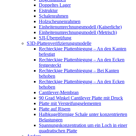
Doppeltes Lager
Eistruktur
Schalenrahmen
Holzscheunenrahmen
Einheitenumrechnungsmodell (Kaiserliche)
Einheitenumrechnungsmodell (Metrisch)
SJI-Überprüfung
S3D-Plattenverifizierungsmodelle
Rechteckige Plattenbiegung – An den Kanten
befestigt
Rechteckige Plattenbiegung – An den Ecken
festgesteckt
Rechteckige Plattenbiegung – Bei Kanten
behoben
Rechteckige Plattenbiegung – An den Ecken
behoben
Cantilever-Membran
90 Grad Winkel Cantilever Platte mit Druck
Platte mit Versteifungselementen
Platte auf Risern
Halbkugelförmige Schale unter konzentrierten
Belastungen
Spannungskonzentration um ein Loch in einer
quadratischen Platte