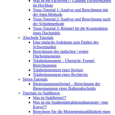
Was ist ein Fachwerk?? Gängige Fachwerkarten
im Hochbau
Truss-Tutorial 1: Analyse und Berechnung mit
der Joint-Methode
Truss-Tutorial 2: Analyse und Berechnung nach
der Schnittmethode
Truss-Tutorial 3: Beispiel für die Konstruktion
eines Dachstuhls
Abschnitt Tutorials
Eine einfache Anleitung zum Finden des
Schwerpunkts
Berechnung des statischen / ersten
Flächenmoments
Trägheitsmoment – ​​Übersicht, Formel,
Berechnungen
Trägheitsmoment eines Kreises
Trägheitsmoment eines Rechtecks
Stress-Tutorials
Biegespannungsformel – Berechnung der
Biegespannung eines Balkenabschnitts
Tutorials zu Stahlbeton
Was ist Stahlbeton??
Was ist ein Spalteninteraktionsdiagramm / eine
Kurve??
Berechnen Sie die Momententragfähigkeit eines