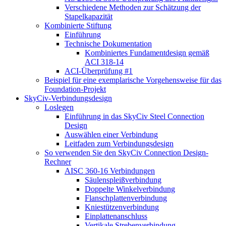
Verschiedene Methoden zur Schätzung der
Stapelkapazität
Kombinierte Stiftung
Einführung
Technische Dokumentation
Kombiniertes Fundamentdesign gemäß
ACI 318-14
ACI-Überprüfung #1
Beispiel für eine exemplarische Vorgehensweise für das
Foundation-Projekt
SkyCiv-Verbindungsdesign
Loslegen
Einführung in das SkyCiv Steel Connection
Design
Auswählen einer Verbindung
Leitfaden zum Verbindungsdesign
So verwenden Sie den SkyCiv Connection Design-
Rechner
AISC 360-16 Verbindungen
Säulenspleißverbindung
Doppelte Winkelverbindung
Flanschplattenverbindung
Kniestützenverbindung
Einplattenanschluss
Vertikale Strebenverbindung