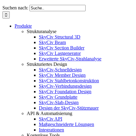
Suchen nach:
Produkte
Strukturanalyse
SkyCiv Structural 3D
SkyCiv Beam
SkyCiv Section Builder
SkyCiv Lastgenerator
Erweiterte SkyCiv-Strahlanalyse
Strukturiertes Design
SkyCiv-Schnelldesign
SkyCiv Member Design
SkyCiv Stahlbetonkonstruktion
SkyCiv-Verbindungsdesign
SkyCiv Foundation Design
SkyCiv Grundplatte
SkyCiv-Slab-Design
Design der SkyCiv-Stützmauer
API & Automatisierung
SkyCiv API
Maßgeschneiderte Lösungen
Integrationen
Kostenlose Tools