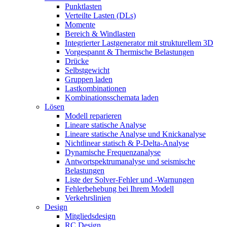
Punktlasten
Verteilte Lasten (DLs)
Momente
Bereich & Windlasten
Integrierter Lastgenerator mit strukturellem 3D
Vorgespannt & Thermische Belastungen
Drücke
Selbstgewicht
Gruppen laden
Lastkombinationen
Kombinationsschemata laden
Lösen
Modell reparieren
Lineare statische Analyse
Lineare statische Analyse und Knickanalyse
Nichtlinear statisch & P-Delta-Analyse
Dynamische Frequenzanalyse
Antwortspektrumanalyse und seismische
Belastungen
Liste der Solver-Fehler und -Warnungen
Fehlerbehebung bei Ihrem Modell
Verkehrslinien
Design
Mitgliedsdesign
RC Design