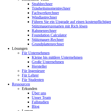
Strahlrechner
Trägheitsmomentrechner
Fachwerkrechner
Windlastrechner
Führen Sie ein Upgrade auf einen kostenpflichtige
Stützmauerszenarien mit Rich lösen
Rahmenrechner
Foundation Calculator
Stützmauer-Rechner
Grundplattenrechner
Lösungen
Für Unternehmen
Kleine bis mittlere Unternehmen
Große Unternehmen
Hersteller
Für Ingenieure
Für Lehrer
Für Studenten
Ressourcen
Erkunden
Über uns
Unser Team
Fallstudien
Blog
Lernen