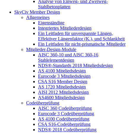
Analyse von Einweg- und Zweiweg-
Stahlbetonplatten
SkyCiv Member Design
Allgemeines
Eigenständige
Integriertes Mitgliederdesign
Ein Leitfaden für unverspannte Längen,
Effektiver Längenfaktor (K.), und Schlankheit
Ein Leitfaden für nicht-prismatische Mitglieder
Mitglieder-Design-Module
AISC 360-10 und AISC 360-16
Stahlelementdesign
NDS®-Standards 2018 Mitgliedsdesign
AS 4100 Mitgliedsdesign
Eurocode 3 Mitgliedsdesign
CSA S16 Member Design
AS 1720 Mitgliedsdesign
AISI 2012 Mitgliedsdesign
AS4600 Mitgliedsdesign
Codeüberprüfung
AISC 360 Codeüberprüfung
Eurocode 3 Codeüberprüfung
AS 4100 Codeüberprüfung
CSA S16-Codeüberprüfung
NDS® 2018 Codeüberprüfung