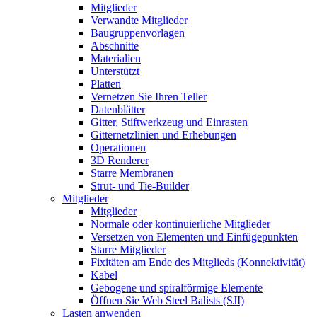
Mitglieder
Verwandte Mitglieder
Baugruppenvorlagen
Abschnitte
Materialien
Unterstützt
Platten
Vernetzen Sie Ihren Teller
Datenblätter
Gitter, Stiftwerkzeug und Einrasten
Gitternetzlinien und Erhebungen
Operationen
3D Renderer
Starre Membranen
Strut- und Tie-Builder
Mitglieder
Mitglieder
Normale oder kontinuierliche Mitglieder
Versetzen von Elementen und Einfügepunkten
Starre Mitglieder
Fixitäten am Ende des Mitglieds (Konnektivität)
Kabel
Gebogene und spiralförmige Elemente
Öffnen Sie Web Steel Balists (SJI)
Lasten anwenden