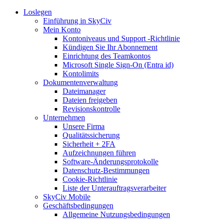
Loslegen
Einführung in SkyCiv
Mein Konto
Kontoniveaus und Support -Richtlinie
Kündigen Sie Ihr Abonnement
Einrichtung des Teamkontos
Microsoft Single Sign-On (Entra id)
Kontolimits
Dokumentenverwaltung
Dateimanager
Dateien freigeben
Revisionskontrolle
Unternehmen
Unsere Firma
Qualitätssicherung
Sicherheit + 2FA
Aufzeichnungen führen
Software-Änderungsprotokolle
Datenschutz-Bestimmungen
Cookie-Richtlinie
Liste der Unterauftragsverarbeiter
SkyCiv Mobile
Geschäftsbedingungen
Allgemeine Nutzungsbedingungen