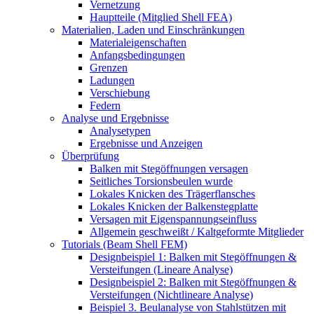
Vernetzung
Hauptteile (Mitglied Shell FEA)
Materialien, Laden und Einschränkungen
Materialeigenschaften
Anfangsbedingungen
Grenzen
Ladungen
Verschiebung
Federn
Analyse und Ergebnisse
Analysetypen
Ergebnisse und Anzeigen
Überprüfung
Balken mit Stegöffnungen versagen
Seitliches Torsionsbeulen wurde
Lokales Knicken des Trägerflansches
Lokales Knicken der Balkenstegplatte
Versagen mit Eigenspannungseinfluss
Allgemein geschweißt / Kaltgeformte Mitglieder
Tutorials (Beam Shell FEM)
Designbeispiel 1: Balken mit Stegöffnungen &
Versteifungen (Lineare Analyse)
Designbeispiel 2: Balken mit Stegöffnungen &
Versteifungen (Nichtlineare Analyse)
Beispiel 3. Beulanalyse von Stahlstützen mit