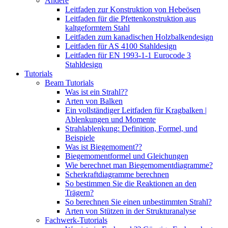
Andere
Leitfaden zur Konstruktion von Hebeösen
Leitfaden für die Pfettenkonstruktion aus
kaltgeformtem Stahl
Leitfaden zum kanadischen Holzbalkendesign
Leitfaden für AS 4100 Stahldesign
Leitfaden für EN 1993-1-1 Eurocode 3
Stahldesign
Tutorials
Beam Tutorials
Was ist ein Strahl??
Arten von Balken
Ein vollständiger Leitfaden für Kragbalken |
Ablenkungen und Momente
Strahlablenkung: Definition, Formel, und
Beispiele
Was ist Biegemoment??
Biegemomentformel und Gleichungen
Wie berechnet man Biegemomentdiagramme?
Scherkraftdiagramme berechnen
So bestimmen Sie die Reaktionen an den
Trägern?
So berechnen Sie einen unbestimmten Strahl?
Arten von Stützen in der Strukturanalyse
Fachwerk-Tutorials