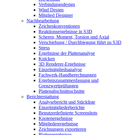
Verbindungsdesign
Wind Design
Mitglied Designer
Nachbearbeitung
Zeichenkonventionen
Reaktionsergebnisse in S3D
Scheren, Moment, Torsion und Axial
Verschiebung / Durchbiegung führt zu S3D
Stress
Ergebnisse der Plattenanalyse
Knicken
3D Renderer-Ergebnisse
Einzelmitgliedsanalyse
Fachwerk-Handberechnungen
Ergebniszusammenfassung und
Grenzwertprüfungen
Plattenabschnittsschnitte
Berichterstattung
Analysebericht und Stückliste
Einzelmitgliederberichte
Benutzerdefinierte Screenshots
Knotenergebnisse
Mitgliederergebnisse
Zeichnungen exportieren
Plattenergebnisse