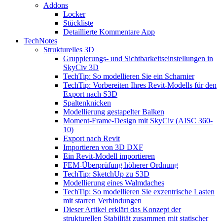
Addons
Locker
Stückliste
Detaillierte Kommentare App
TechNotes
Strukturelles 3D
Gruppierungs- und Sichtbarkeitseinstellungen in
SkyCiv 3D
TechTip: So modellieren Sie ein Scharnier
TechTip: Vorbereiten Ihres Revit-Modells für den
Export nach S3D
Spaltenknicken
Modellierung gestapelter Balken
Moment-Frame-Design mit SkyCiv (AISC 360-
10)
Export nach Revit
Importieren von 3D DXF
Ein Revit-Modell importieren
FEM-Überprüfung höherer Ordnung
TechTip: SketchUp zu S3D
Modellierung eines Walmdaches
TechTip: So modellieren Sie exzentrische Lasten
mit starren Verbindungen
Dieser Artikel erklärt das Konzept der
strukturellen Stabilität zusammen mit statischer