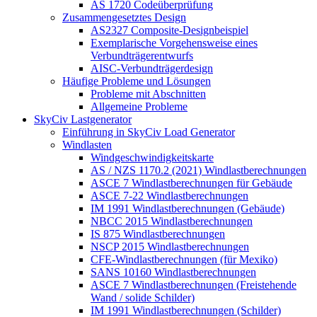
AS 1720 Codeüberprüfung
Zusammengesetztes Design
AS2327 Composite-Designbeispiel
Exemplarische Vorgehensweise eines
Verbundträgerentwurfs
AISC-Verbundträgerdesign
Häufige Probleme und Lösungen
Probleme mit Abschnitten
Allgemeine Probleme
SkyCiv Lastgenerator
Einführung in SkyCiv Load Generator
Windlasten
Windgeschwindigkeitskarte
AS / NZS 1170.2 (2021) Windlastberechnungen
ASCE 7 Windlastberechnungen für Gebäude
ASCE 7-22 Windlastberechnungen
IM 1991 Windlastberechnungen (Gebäude)
NBCC 2015 Windlastberechnungen
IS 875 Windlastberechnungen
NSCP 2015 Windlastberechnungen
CFE-Windlastberechnungen (für Mexiko)
SANS 10160 Windlastberechnungen
ASCE 7 Windlastberechnungen (Freistehende
Wand / solide Schilder)
IM 1991 Windlastberechnungen (Schilder)