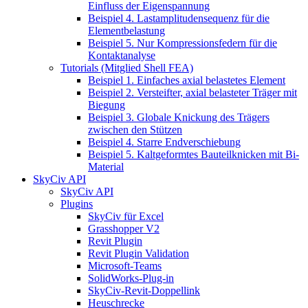
Einfluss der Eigenspannung
Beispiel 4. Lastamplitudensequenz für die
Elementbelastung
Beispiel 5. Nur Kompressionsfedern für die
Kontaktanalyse
Tutorials (Mitglied Shell FEA)
Beispiel 1. Einfaches axial belastetes Element
Beispiel 2. Versteifter, axial belasteter Träger mit
Biegung
Beispiel 3. Globale Knickung des Trägers
zwischen den Stützen
Beispiel 4. Starre Endverschiebung
Beispiel 5. Kaltgeformtes Bauteilknicken mit Bi-
Material
SkyCiv API
SkyCiv API
Plugins
SkyCiv für Excel
Grasshopper V2
Revit Plugin
Revit Plugin Validation
Microsoft-Teams
SolidWorks-Plug-in
SkyCiv-Revit-Doppellink
Heuschrecke