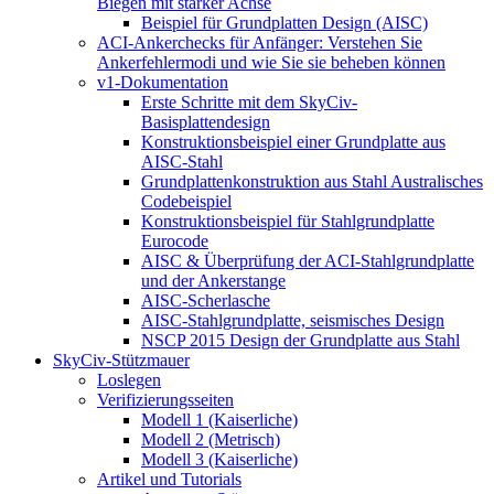
Biegen mit starker Achse
Beispiel für Grundplatten Design (AISC)
ACI-Ankerchecks für Anfänger: Verstehen Sie
Ankerfehlermodi und wie Sie sie beheben können
v1-Dokumentation
Erste Schritte mit dem SkyCiv-
Basisplattendesign
Konstruktionsbeispiel einer Grundplatte aus
AISC-Stahl
Grundplattenkonstruktion aus Stahl Australisches
Codebeispiel
Konstruktionsbeispiel für Stahlgrundplatte
Eurocode
AISC & Überprüfung der ACI-Stahlgrundplatte
und der Ankerstange
AISC-Scherlasche
AISC-Stahlgrundplatte, seismisches Design
NSCP 2015 Design der Grundplatte aus Stahl
SkyCiv-Stützmauer
Loslegen
Verifizierungsseiten
Modell 1 (Kaiserliche)
Modell 2 (Metrisch)
Modell 3 (Kaiserliche)
Artikel und Tutorials