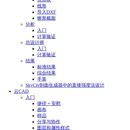
线形
导入DXF
锥形截面
分析
入门
计算验证
总设计师
入门
计算验证
结果
标准结果
综合结果
手算
SkyCiv剖面生成器中的直接强度法设计
云CAD
入门
捷径 + 安慰
画布
样品
分享与协作
图层和属性样式