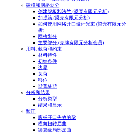
建模和网格划分
创建腹板和法兰 (梁壳有限元分析)
加强筋 (梁壳有限元分析)
如何使用网络开口设计光束 (梁壳有限元分
析)
网格划分
主要部分 (壳牌有限元分析会员)
用料, 载荷和约束
材料特性
初始条件
边界
负荷
移位
斯普林斯
分析和结果
分析类型
结果和显示
验证
腹板开口失效的梁
横向扭转屈曲
梁翼缘局部屈曲