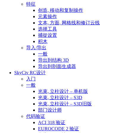
特征
创造, 移动和复制操作
元素操作
文本, 方面, 网格线和修订云线
选择工具
捕捉设置
积木
导入/导出
一般
导出到结构 3D
导出到剖面生成器
SkyCiv RC设计
入门
一般
光束, 立柱设计 – 单机版
光束, 立柱设计 – S3D
光束, 立柱设计 – S3D旧版
部门设计师
代码验证
ACI 318 验证
EUROCODE 2 验证