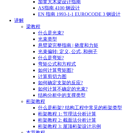
加拿大木梁设计指南
AS指南 4100 钢设计
EN 指南 1993-1-1 EUROCODE 3 钢设计
讲解
梁教程
什么是光束?
光束类型
悬臂梁完整指南 | 挠度和力矩
光束偏转: 定义, 公式, 和例子
什么是弯矩?
弯矩公式和方程式
如何计算弯矩图?
计算剪切力图
如何确定支架的反应?
如何计算不确定的光束?
结构分析中的支撑类型
桁架教程
什么是桁架? 结构工程中常见的桁架类型
桁架教程 1: 节理法分析计算
桁架教程 2: 截面法分析计算
桁架教程 3: 屋顶桁架设计示例
本节教程