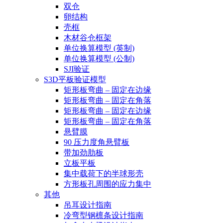
双仓
卵结构
壳框
木材谷仓框架
单位换算模型 (英制)
单位换算模型 (公制)
SJI验证
S3D平板验证模型
矩形板弯曲 – 固定在边缘
矩形板弯曲 – 固定在角落
矩形板弯曲 – 固定在边缘
矩形板弯曲 – 固定在角落
悬臂膜
90 压力度角悬臂板
带加劲肋板
立板平板
集中载荷下的半球形壳
方形板孔周围的应力集中
其他
吊耳设计指南
冷弯型钢檩条设计指南