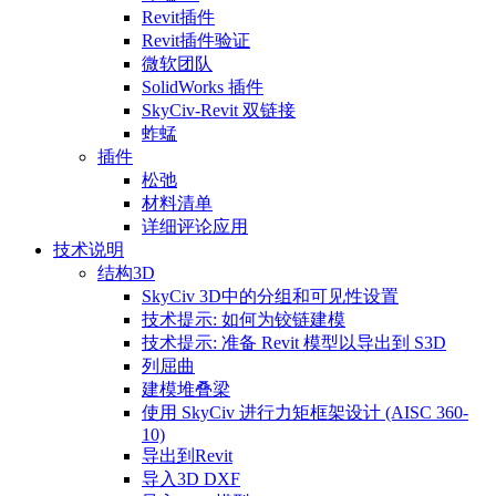
Revit插件
Revit插件验证
微软团队
SolidWorks 插件
SkyCiv-Revit 双链接
蚱蜢
插件
松弛
材料清单
详细评论应用
技术说明
结构3D
SkyCiv 3D中的分组和可见性设置
技术提示: 如何为铰链建模
技术提示: 准备 Revit 模型以导出到 S3D
列屈曲
建模堆叠梁
使用 SkyCiv 进行力矩框架设计 (AISC 360-
10)
导出到Revit
导入3D DXF