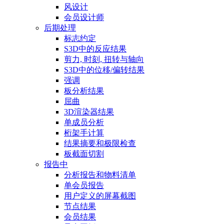
风设计
会员设计师
后期处理
标志约定
S3D中的反应结果
剪力, 时刻, 扭转与轴向
S3D中的位移/偏转结果
强调
板分析结果
屈曲
3D渲染器结果
单成员分析
桁架手计算
结果摘要和极限检查
板截面切割
报告中
分析报告和物料清单
单会员报告
用户定义的屏幕截图
节点结果
会员结果