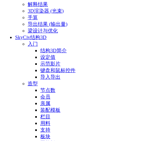
解释结果
3D渲染器 (光束)
手算
导出结果 (输出量)
梁设计与优化
SkyCiv结构3D
入门
结构3D简介
设定值
示范影片
键盘和鼠标控件
导入导出
造型
节点数
会员
亲属
装配模板
栏目
用料
支持
板块