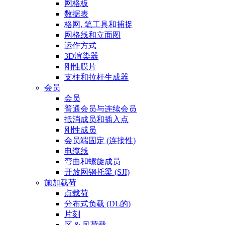
网格板
数据表
格网, 笔工具和捕捉
网格线和立面图
运作方式
3D渲染器
刚性膜片
支柱和拉杆生成器
会员
会员
普通会员与连续会员
抵消成员和插入点
刚性成员
会员端固定 (连接性)
电缆线
弯曲和螺旋成员
开放网钢托梁 (SJI)
施加载荷
点载荷
分布式负载 (DL的)
片刻
区 & 风荷载