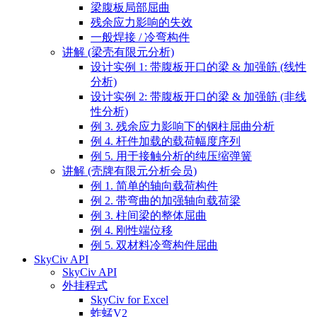
梁腹板局部屈曲
残余应力影响的失效
一般焊接 / 冷弯构件
讲解 (梁壳有限元分析)
设计实例 1: 带腹板开口的梁 & 加强筋 (线性
分析)
设计实例 2: 带腹板开口的梁 & 加强筋 (非线
性分析)
例 3. 残余应力影响下的钢柱屈曲分析
例 4. 杆件加载的载荷幅度序列
例 5. 用于接触分析的纯压缩弹簧
讲解 (壳牌有限元分析会员)
例 1. 简单的轴向载荷构件
例 2. 带弯曲的加强轴向载荷梁
例 3. 柱间梁的整体屈曲
例 4. 刚性端位移
例 5. 双材料冷弯构件屈曲
SkyCiv API
SkyCiv API
外挂程式
SkyCiv for Excel
蚱蜢V2