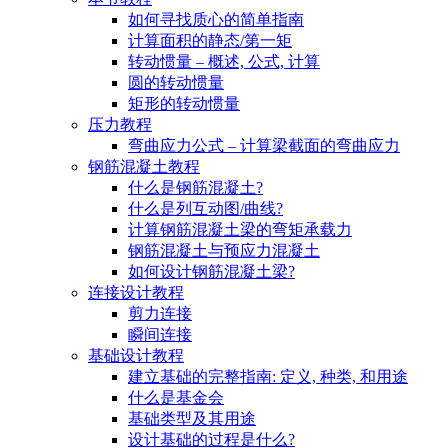
如何寻找质心的简单指南
计算面积的静态/第一矩
转动惯量 – 概述, 公式, 计算
圆的转动惯量
矩形的转动惯量
压力教程
弯曲应力公式 – 计算梁截面的弯曲应力
钢筋混凝土教程
什么是钢筋混凝土?
什么是列互动图/曲线?
计算钢筋混凝土梁的弯矩承载力
钢筋混凝土与预应力混凝土
如何设计钢筋混凝土梁?
连接设计教程
剪力连接
瞬间连接
基础设计教程
建立基础的完整指南: 定义, 种类, 和用途
什么是基金会
基础类型及其用途
设计基础的过程是什么?