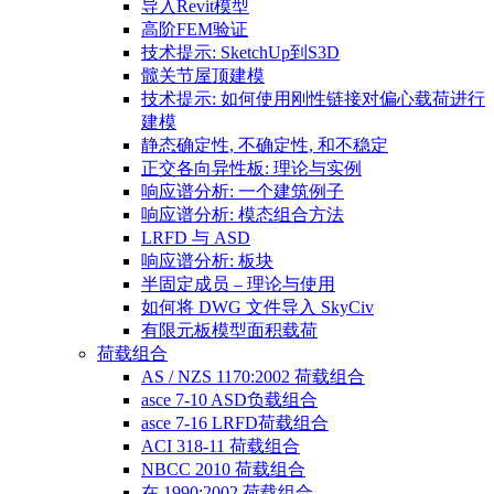
导入Revit模型
高阶FEM验证
技术提示: SketchUp到S3D
髋关节屋顶建模
技术提示: 如何使用刚性链接对偏心载荷进行
建模
静态确定性, 不确定性, 和不稳定
正交各向异性板: 理论与实例
响应谱分析: 一个建筑例子
响应谱分析: 模态组合方法
LRFD 与 ASD
响应谱分析: 板块
半固定成员 – 理论与使用
如何将 DWG 文件导入 SkyCiv
有限元板模型面积载荷
荷载组合
AS / NZS 1170:2002 荷载组合
asce 7-10 ASD负载组合
asce 7-16 LRFD荷载组合
ACI 318-11 荷载组合
NBCC 2010 荷载组合
在 1990:2002 荷载组合