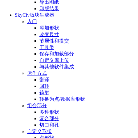
导出图纸
印版结果
SkyCiv版块生成器
入门
添加形状
改变尺寸
节属性和提交
工具类
保存和加载部分
自定义库上传
与其他软件集成
运作方式
翻译
回转
镜射
转换为点/数据库形状
组合部分
多种形状
复合部分
切口和孔
自定义形状
点形状