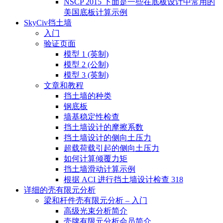
NSCP 2015 下面是一些在底板设计中常用的
美国底板计算示例
SkyCiv挡土墙
入门
验证页面
模型 1 (英制)
模型 2 (公制)
模型 3 (英制)
文章和教程
挡土墙的种类
钢底板
墙基稳定性检查
挡土墙设计的摩擦系数
挡土墙设计的侧向土压力
超载荷载引起的侧向土压力
如何计算倾覆力矩
挡土墙滑动计算示例
根据 ACI 进行挡土墙设计检查 318
详细的壳有限元分析
梁和杆件壳有限元分析 – 入门
高级光束分析简介
壳牌有限元分析会员简介