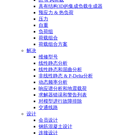
具有结构3D的集成负载生成器
预应力 & 热负荷
压力
自重
负荷组
荷载组合
荷载组合方案
解决
维修型号
线性静态分析
线性静态和屈曲分析
非线性静态 & P-Delta分析
动态频率分析
响应谱分析和地震载荷
求解器错误和警告列表
对模型进行故障排除
交通线路
设计
会员设计
钢筋混凝土设计
连接设计