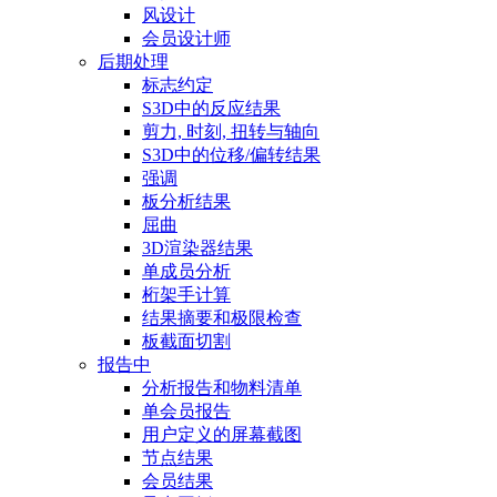
风设计
会员设计师
后期处理
标志约定
S3D中的反应结果
剪力, 时刻, 扭转与轴向
S3D中的位移/偏转结果
强调
板分析结果
屈曲
3D渲染器结果
单成员分析
桁架手计算
结果摘要和极限检查
板截面切割
报告中
分析报告和物料清单
单会员报告
用户定义的屏幕截图
节点结果
会员结果