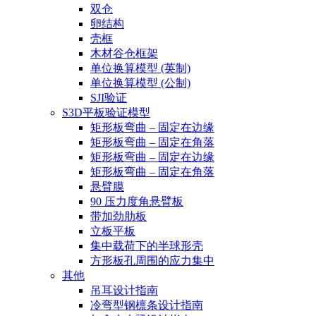
双仓
卵结构
壳框
木材谷仓框架
单位换算模型 (英制)
单位换算模型 (公制)
SJI验证
S3D平板验证模型
矩形板弯曲 – 固定在边缘
矩形板弯曲 – 固定在角落
矩形板弯曲 – 固定在边缘
矩形板弯曲 – 固定在角落
悬臂膜
90 压力度角悬臂板
带加劲肋板
立板平板
集中载荷下的半球形壳
方形板孔周围的应力集中
其他
吊耳设计指南
冷弯型钢檩条设计指南