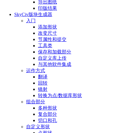
导出图纸
印版结果
SkyCiv版块生成器
入门
添加形状
改变尺寸
节属性和提交
工具类
保存和加载部分
自定义库上传
与其他软件集成
运作方式
翻译
回转
镜射
转换为点/数据库形状
组合部分
多种形状
复合部分
切口和孔
自定义形状
点形状