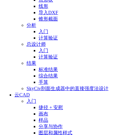
线形
导入DXF
锥形截面
分析
入门
计算验证
总设计师
入门
计算验证
结果
标准结果
综合结果
手算
SkyCiv剖面生成器中的直接强度法设计
云CAD
入门
捷径 + 安慰
画布
样品
分享与协作
图层和属性样式