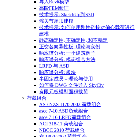
导入Revit模型
高阶FEM验证
技术提示: SketchUp到S3D
髋关节屋顶建模
技术提示: 如何使用刚性链接对偏心载荷进行
建模
静态确定性, 不确定性, 和不稳定
正交各向异性板: 理论与实例
响应谱分析: 一个建筑例子
响应谱分析: 模态组合方法
LRFD 与 ASD
响应谱分析: 板块
半固定成员 – 理论与使用
如何将 DWG 文件导入 SkyCiv
有限元板模型面积载荷
荷载组合
AS / NZS 1170:2002 荷载组合
asce 7-10 ASD负载组合
asce 7-16 LRFD荷载组合
ACI 318-11 荷载组合
NBCC 2010 荷载组合
在 1990:2002 荷载组合