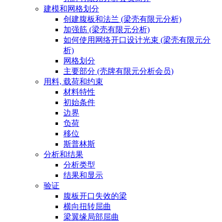
建模和网格划分
创建腹板和法兰 (梁壳有限元分析)
加强筋 (梁壳有限元分析)
如何使用网络开口设计光束 (梁壳有限元分
析)
网格划分
主要部分 (壳牌有限元分析会员)
用料, 载荷和约束
材料特性
初始条件
边界
负荷
移位
斯普林斯
分析和结果
分析类型
结果和显示
验证
腹板开口失效的梁
横向扭转屈曲
梁翼缘局部屈曲