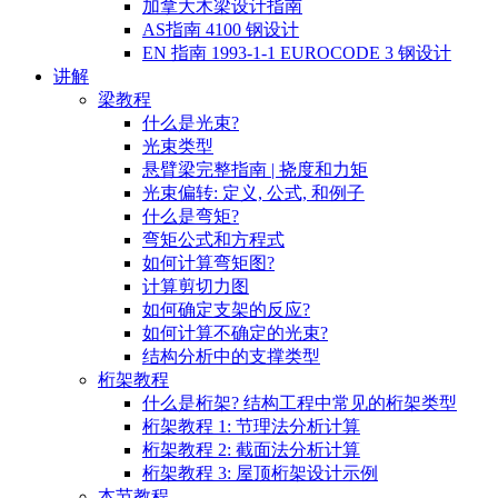
加拿大木梁设计指南
AS指南 4100 钢设计
EN 指南 1993-1-1 EUROCODE 3 钢设计
讲解
梁教程
什么是光束?
光束类型
悬臂梁完整指南 | 挠度和力矩
光束偏转: 定义, 公式, 和例子
什么是弯矩?
弯矩公式和方程式
如何计算弯矩图?
计算剪切力图
如何确定支架的反应?
如何计算不确定的光束?
结构分析中的支撑类型
桁架教程
什么是桁架? 结构工程中常见的桁架类型
桁架教程 1: 节理法分析计算
桁架教程 2: 截面法分析计算
桁架教程 3: 屋顶桁架设计示例
本节教程