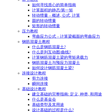
如何寻找质心的简单指南
计算面积的静态/第一矩
转动惯量 – 概述, 公式, 计算
圆的转动惯量
矩形的转动惯量
压力教程
弯曲应力公式 – 计算梁截面的弯曲应力
钢筋混凝土教程
什么是钢筋混凝土?
什么是列互动图/曲线?
计算钢筋混凝土梁的弯矩承载力
钢筋混凝土与预应力混凝土
如何设计钢筋混凝土梁?
连接设计教程
剪力连接
瞬间连接
基础设计教程
建立基础的完整指南: 定义, 种类, 和用途
什么是基金会
基础类型及其用途
设计基础的过程是什么?