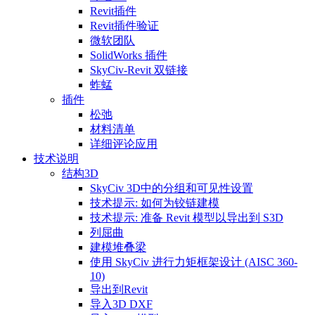
Revit插件
Revit插件验证
微软团队
SolidWorks 插件
SkyCiv-Revit 双链接
蚱蜢
插件
松弛
材料清单
详细评论应用
技术说明
结构3D
SkyCiv 3D中的分组和可见性设置
技术提示: 如何为铰链建模
技术提示: 准备 Revit 模型以导出到 S3D
列屈曲
建模堆叠梁
使用 SkyCiv 进行力矩框架设计 (AISC 360-
10)
导出到Revit
导入3D DXF