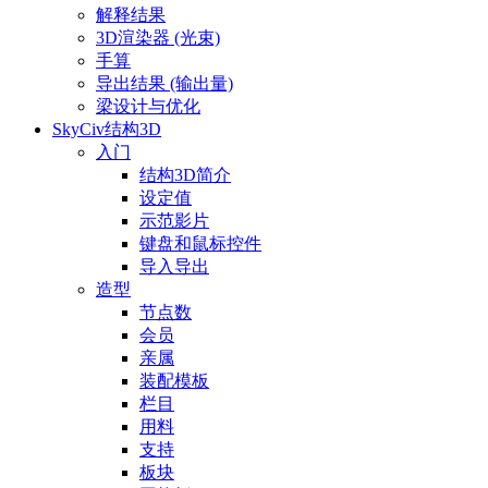
解释结果
3D渲染器 (光束)
手算
导出结果 (输出量)
梁设计与优化
SkyCiv结构3D
入门
结构3D简介
设定值
示范影片
键盘和鼠标控件
导入导出
造型
节点数
会员
亲属
装配模板
栏目
用料
支持
板块