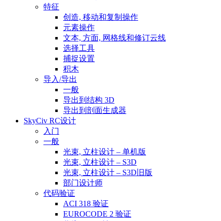
特征
创造, 移动和复制操作
元素操作
文本, 方面, 网格线和修订云线
选择工具
捕捉设置
积木
导入/导出
一般
导出到结构 3D
导出到剖面生成器
SkyCiv RC设计
入门
一般
光束, 立柱设计 – 单机版
光束, 立柱设计 – S3D
光束, 立柱设计 – S3D旧版
部门设计师
代码验证
ACI 318 验证
EUROCODE 2 验证