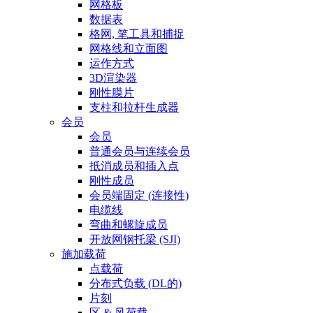
网格板
数据表
格网, 笔工具和捕捉
网格线和立面图
运作方式
3D渲染器
刚性膜片
支柱和拉杆生成器
会员
会员
普通会员与连续会员
抵消成员和插入点
刚性成员
会员端固定 (连接性)
电缆线
弯曲和螺旋成员
开放网钢托梁 (SJI)
施加载荷
点载荷
分布式负载 (DL的)
片刻
区 & 风荷载