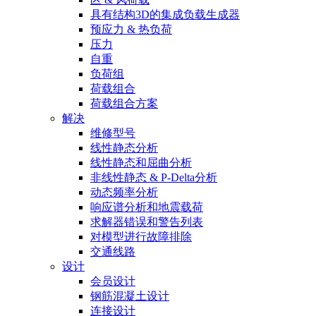
具有结构3D的集成负载生成器
预应力 & 热负荷
压力
自重
负荷组
荷载组合
荷载组合方案
解决
维修型号
线性静态分析
线性静态和屈曲分析
非线性静态 & P-Delta分析
动态频率分析
响应谱分析和地震载荷
求解器错误和警告列表
对模型进行故障排除
交通线路
设计
会员设计
钢筋混凝土设计
连接设计