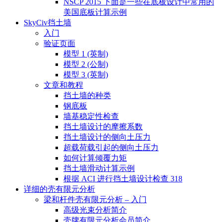
NSCP 2015 下面是一些在底板设计中常用的
美国底板计算示例
SkyCiv挡土墙
入门
验证页面
模型 1 (英制)
模型 2 (公制)
模型 3 (英制)
文章和教程
挡土墙的种类
钢底板
墙基稳定性检查
挡土墙设计的摩擦系数
挡土墙设计的侧向土压力
超载荷载引起的侧向土压力
如何计算倾覆力矩
挡土墙滑动计算示例
根据 ACI 进行挡土墙设计检查 318
详细的壳有限元分析
梁和杆件壳有限元分析 – 入门
高级光束分析简介
壳牌有限元分析会员简介