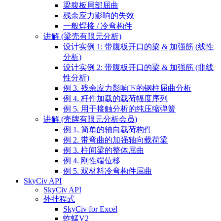
梁腹板局部屈曲
残余应力影响的失效
一般焊接 / 冷弯构件
讲解 (梁壳有限元分析)
设计实例 1: 带腹板开口的梁 & 加强筋 (线性
分析)
设计实例 2: 带腹板开口的梁 & 加强筋 (非线
性分析)
例 3. 残余应力影响下的钢柱屈曲分析
例 4. 杆件加载的载荷幅度序列
例 5. 用于接触分析的纯压缩弹簧
讲解 (壳牌有限元分析会员)
例 1. 简单的轴向载荷构件
例 2. 带弯曲的加强轴向载荷梁
例 3. 柱间梁的整体屈曲
例 4. 刚性端位移
例 5. 双材料冷弯构件屈曲
SkyCiv API
SkyCiv API
外挂程式
SkyCiv for Excel
蚱蜢V2