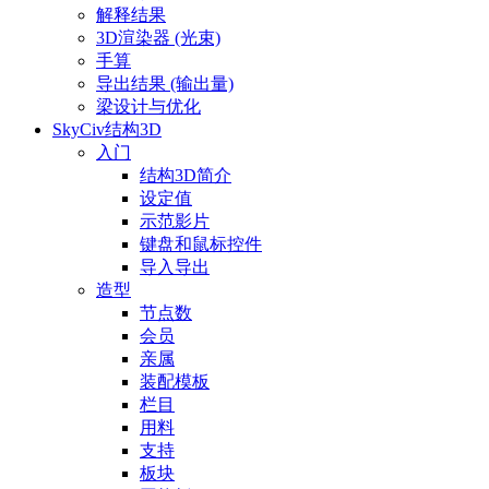
解释结果
3D渲染器 (光束)
手算
导出结果 (输出量)
梁设计与优化
SkyCiv结构3D
入门
结构3D简介
设定值
示范影片
键盘和鼠标控件
导入导出
造型
节点数
会员
亲属
装配模板
栏目
用料
支持
板块