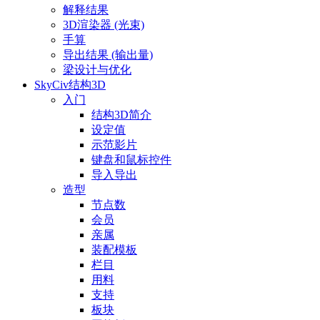
解释结果
3D渲染器 (光束)
手算
导出结果 (输出量)
梁设计与优化
SkyCiv结构3D
入门
结构3D简介
设定值
示范影片
键盘和鼠标控件
导入导出
造型
节点数
会员
亲属
装配模板
栏目
用料
支持
板块