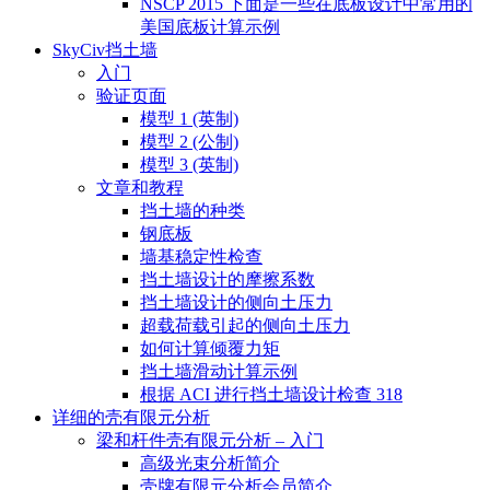
NSCP 2015 下面是一些在底板设计中常用的
美国底板计算示例
SkyCiv挡土墙
入门
验证页面
模型 1 (英制)
模型 2 (公制)
模型 3 (英制)
文章和教程
挡土墙的种类
钢底板
墙基稳定性检查
挡土墙设计的摩擦系数
挡土墙设计的侧向土压力
超载荷载引起的侧向土压力
如何计算倾覆力矩
挡土墙滑动计算示例
根据 ACI 进行挡土墙设计检查 318
详细的壳有限元分析
梁和杆件壳有限元分析 – 入门
高级光束分析简介
壳牌有限元分析会员简介