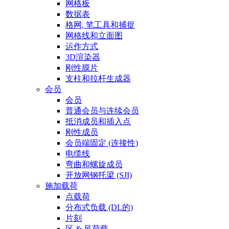
网格板
数据表
格网, 笔工具和捕捉
网格线和立面图
运作方式
3D渲染器
刚性膜片
支柱和拉杆生成器
会员
会员
普通会员与连续会员
抵消成员和插入点
刚性成员
会员端固定 (连接性)
电缆线
弯曲和螺旋成员
开放网钢托梁 (SJI)
施加载荷
点载荷
分布式负载 (DL的)
片刻
区 & 风荷载