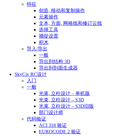
特征
创造, 移动和复制操作
元素操作
文本, 方面, 网格线和修订云线
选择工具
捕捉设置
积木
导入/导出
一般
导出到结构 3D
导出到剖面生成器
SkyCiv RC设计
入门
一般
光束, 立柱设计 – 单机版
光束, 立柱设计 – S3D
光束, 立柱设计 – S3D旧版
部门设计师
代码验证
ACI 318 验证
EUROCODE 2 验证