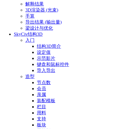
解释结果
3D渲染器 (光束)
手算
导出结果 (输出量)
梁设计与优化
SkyCiv结构3D
入门
结构3D简介
设定值
示范影片
键盘和鼠标控件
导入导出
造型
节点数
会员
亲属
装配模板
栏目
用料
支持
板块