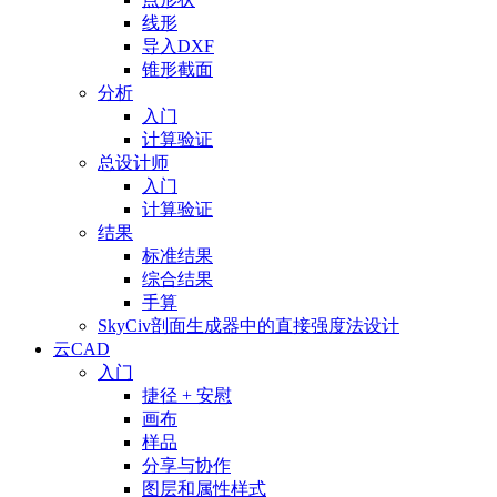
线形
导入DXF
锥形截面
分析
入门
计算验证
总设计师
入门
计算验证
结果
标准结果
综合结果
手算
SkyCiv剖面生成器中的直接强度法设计
云CAD
入门
捷径 + 安慰
画布
样品
分享与协作
图层和属性样式