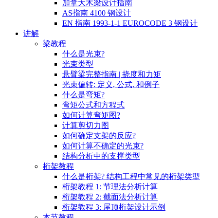
加拿大木梁设计指南
AS指南 4100 钢设计
EN 指南 1993-1-1 EUROCODE 3 钢设计
讲解
梁教程
什么是光束?
光束类型
悬臂梁完整指南 | 挠度和力矩
光束偏转: 定义, 公式, 和例子
什么是弯矩?
弯矩公式和方程式
如何计算弯矩图?
计算剪切力图
如何确定支架的反应?
如何计算不确定的光束?
结构分析中的支撑类型
桁架教程
什么是桁架? 结构工程中常见的桁架类型
桁架教程 1: 节理法分析计算
桁架教程 2: 截面法分析计算
桁架教程 3: 屋顶桁架设计示例
本节教程