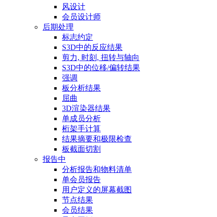
风设计
会员设计师
后期处理
标志约定
S3D中的反应结果
剪力, 时刻, 扭转与轴向
S3D中的位移/偏转结果
强调
板分析结果
屈曲
3D渲染器结果
单成员分析
桁架手计算
结果摘要和极限检查
板截面切割
报告中
分析报告和物料清单
单会员报告
用户定义的屏幕截图
节点结果
会员结果