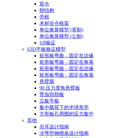
双仓
卵结构
壳框
木材谷仓框架
单位换算模型 (英制)
单位换算模型 (公制)
SJI验证
S3D平板验证模型
矩形板弯曲 – 固定在边缘
矩形板弯曲 – 固定在角落
矩形板弯曲 – 固定在边缘
矩形板弯曲 – 固定在角落
悬臂膜
90 压力度角悬臂板
带加劲肋板
立板平板
集中载荷下的半球形壳
方形板孔周围的应力集中
其他
吊耳设计指南
冷弯型钢檩条设计指南