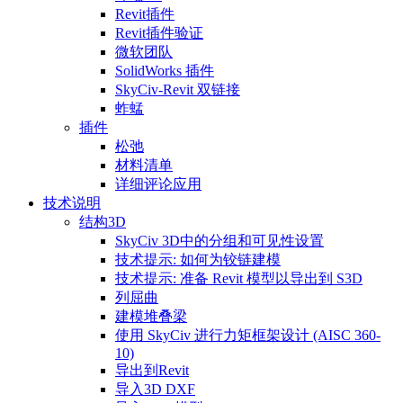
Revit插件
Revit插件验证
微软团队
SolidWorks 插件
SkyCiv-Revit 双链接
蚱蜢
插件
松弛
材料清单
详细评论应用
技术说明
结构3D
SkyCiv 3D中的分组和可见性设置
技术提示: 如何为铰链建模
技术提示: 准备 Revit 模型以导出到 S3D
列屈曲
建模堆叠梁
使用 SkyCiv 进行力矩框架设计 (AISC 360-
10)
导出到Revit
导入3D DXF