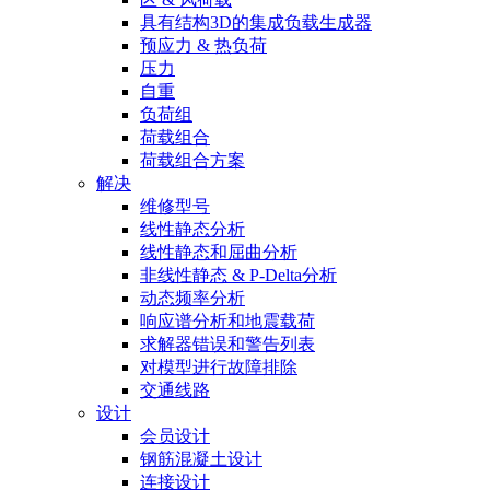
具有结构3D的集成负载生成器
预应力 & 热负荷
压力
自重
负荷组
荷载组合
荷载组合方案
解决
维修型号
线性静态分析
线性静态和屈曲分析
非线性静态 & P-Delta分析
动态频率分析
响应谱分析和地震载荷
求解器错误和警告列表
对模型进行故障排除
交通线路
设计
会员设计
钢筋混凝土设计
连接设计