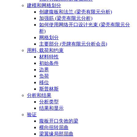
建模和网格划分
创建腹板和法兰 (梁壳有限元分析)
加强筋 (梁壳有限元分析)
如何使用网络开口设计光束 (梁壳有限元分
析)
网格划分
主要部分 (壳牌有限元分析会员)
用料, 载荷和约束
材料特性
初始条件
边界
负荷
移位
斯普林斯
分析和结果
分析类型
结果和显示
验证
腹板开口失效的梁
横向扭转屈曲
梁翼缘局部屈曲