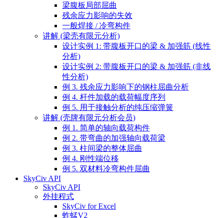
梁腹板局部屈曲
残余应力影响的失效
一般焊接 / 冷弯构件
讲解 (梁壳有限元分析)
设计实例 1: 带腹板开口的梁 & 加强筋 (线性
分析)
设计实例 2: 带腹板开口的梁 & 加强筋 (非线
性分析)
例 3. 残余应力影响下的钢柱屈曲分析
例 4. 杆件加载的载荷幅度序列
例 5. 用于接触分析的纯压缩弹簧
讲解 (壳牌有限元分析会员)
例 1. 简单的轴向载荷构件
例 2. 带弯曲的加强轴向载荷梁
例 3. 柱间梁的整体屈曲
例 4. 刚性端位移
例 5. 双材料冷弯构件屈曲
SkyCiv API
SkyCiv API
外挂程式
SkyCiv for Excel
蚱蜢V2