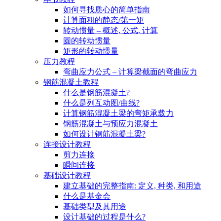
如何寻找质心的简单指南
计算面积的静态/第一矩
转动惯量 – 概述, 公式, 计算
圆的转动惯量
矩形的转动惯量
压力教程
弯曲应力公式 – 计算梁截面的弯曲应力
钢筋混凝土教程
什么是钢筋混凝土?
什么是列互动图/曲线?
计算钢筋混凝土梁的弯矩承载力
钢筋混凝土与预应力混凝土
如何设计钢筋混凝土梁?
连接设计教程
剪力连接
瞬间连接
基础设计教程
建立基础的完整指南: 定义, 种类, 和用途
什么是基金会
基础类型及其用途
设计基础的过程是什么?