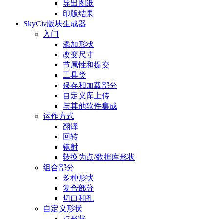
导出图纸
印版结果
SkyCiv版块生成器
入门
添加形状
改变尺寸
节属性和提交
工具类
保存和加载部分
自定义库上传
与其他软件集成
运作方式
翻译
回转
镜射
转换为点/数据库形状
组合部分
多种形状
复合部分
切口和孔
自定义形状
点形状