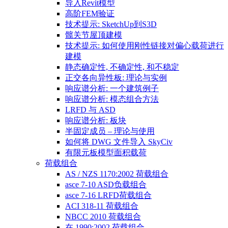
导入Revit模型
高阶FEM验证
技术提示: SketchUp到S3D
髋关节屋顶建模
技术提示: 如何使用刚性链接对偏心载荷进行
建模
静态确定性, 不确定性, 和不稳定
正交各向异性板: 理论与实例
响应谱分析: 一个建筑例子
响应谱分析: 模态组合方法
LRFD 与 ASD
响应谱分析: 板块
半固定成员 – 理论与使用
如何将 DWG 文件导入 SkyCiv
有限元板模型面积载荷
荷载组合
AS / NZS 1170:2002 荷载组合
asce 7-10 ASD负载组合
asce 7-16 LRFD荷载组合
ACI 318-11 荷载组合
NBCC 2010 荷载组合
在 1990:2002 荷载组合