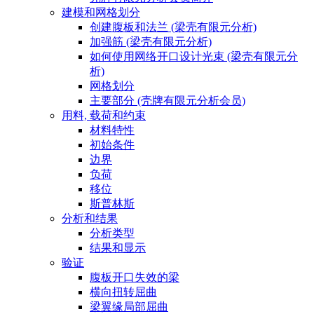
建模和网格划分
创建腹板和法兰 (梁壳有限元分析)
加强筋 (梁壳有限元分析)
如何使用网络开口设计光束 (梁壳有限元分
析)
网格划分
主要部分 (壳牌有限元分析会员)
用料, 载荷和约束
材料特性
初始条件
边界
负荷
移位
斯普林斯
分析和结果
分析类型
结果和显示
验证
腹板开口失效的梁
横向扭转屈曲
梁翼缘局部屈曲