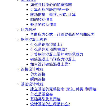
如何寻找质心的简单指南
计算面积的静态/第一矩
转动惯量 – 概述, 公式, 计算
圆的转动惯量
矩形的转动惯量
压力教程
弯曲应力公式 – 计算梁截面的弯曲应力
钢筋混凝土教程
什么是钢筋混凝土?
什么是列互动图/曲线?
计算钢筋混凝土梁的弯矩承载力
钢筋混凝土与预应力混凝土
如何设计钢筋混凝土梁?
连接设计教程
剪力连接
瞬间连接
基础设计教程
建立基础的完整指南: 定义, 种类, 和用途
什么是基金会
基础类型及其用途
设计基础的过程是什么?