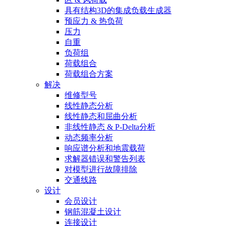
具有结构3D的集成负载生成器
预应力 & 热负荷
压力
自重
负荷组
荷载组合
荷载组合方案
解决
维修型号
线性静态分析
线性静态和屈曲分析
非线性静态 & P-Delta分析
动态频率分析
响应谱分析和地震载荷
求解器错误和警告列表
对模型进行故障排除
交通线路
设计
会员设计
钢筋混凝土设计
连接设计