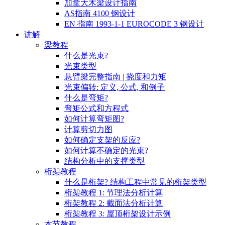
加拿大木梁设计指南
AS指南 4100 钢设计
EN 指南 1993-1-1 EUROCODE 3 钢设计
讲解
梁教程
什么是光束?
光束类型
悬臂梁完整指南 | 挠度和力矩
光束偏转: 定义, 公式, 和例子
什么是弯矩?
弯矩公式和方程式
如何计算弯矩图?
计算剪切力图
如何确定支架的反应?
如何计算不确定的光束?
结构分析中的支撑类型
桁架教程
什么是桁架? 结构工程中常见的桁架类型
桁架教程 1: 节理法分析计算
桁架教程 2: 截面法分析计算
桁架教程 3: 屋顶桁架设计示例
本节教程