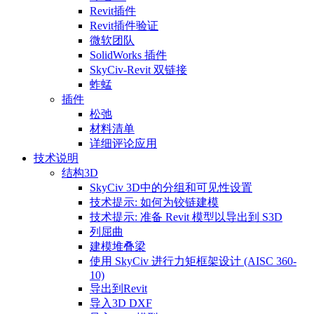
Revit插件
Revit插件验证
微软团队
SolidWorks 插件
SkyCiv-Revit 双链接
蚱蜢
插件
松弛
材料清单
详细评论应用
技术说明
结构3D
SkyCiv 3D中的分组和可见性设置
技术提示: 如何为铰链建模
技术提示: 准备 Revit 模型以导出到 S3D
列屈曲
建模堆叠梁
使用 SkyCiv 进行力矩框架设计 (AISC 360-
10)
导出到Revit
导入3D DXF