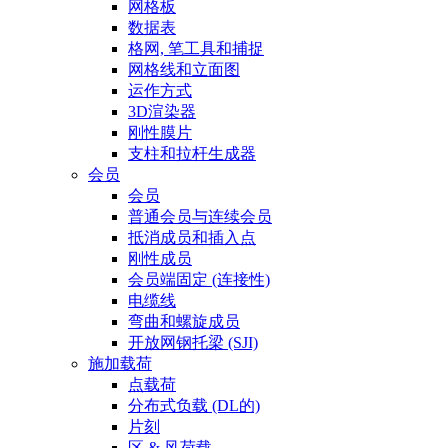
网格板
数据表
格网, 笔工具和捕捉
网格线和立面图
运作方式
3D渲染器
刚性膜片
支柱和拉杆生成器
会员
会员
普通会员与连续会员
抵消成员和插入点
刚性成员
会员端固定 (连接性)
电缆线
弯曲和螺旋成员
开放网钢托梁 (SJI)
施加载荷
点载荷
分布式负载 (DL的)
片刻
区 & 风荷载