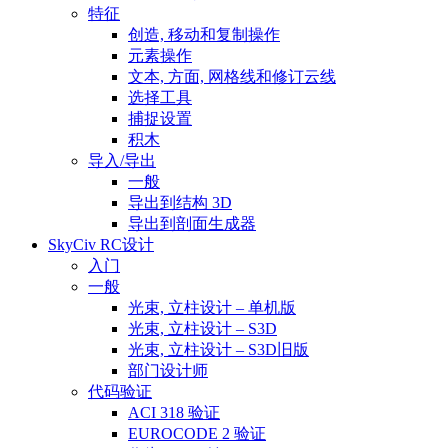
特征
创造, 移动和复制操作
元素操作
文本, 方面, 网格线和修订云线
选择工具
捕捉设置
积木
导入/导出
一般
导出到结构 3D
导出到剖面生成器
SkyCiv RC设计
入门
一般
光束, 立柱设计 – 单机版
光束, 立柱设计 – S3D
光束, 立柱设计 – S3D旧版
部门设计师
代码验证
ACI 318 验证
EUROCODE 2 验证