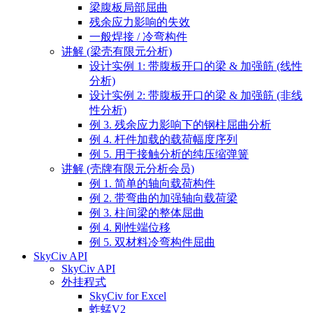
梁腹板局部屈曲
残余应力影响的失效
一般焊接 / 冷弯构件
讲解 (梁壳有限元分析)
设计实例 1: 带腹板开口的梁 & 加强筋 (线性
分析)
设计实例 2: 带腹板开口的梁 & 加强筋 (非线
性分析)
例 3. 残余应力影响下的钢柱屈曲分析
例 4. 杆件加载的载荷幅度序列
例 5. 用于接触分析的纯压缩弹簧
讲解 (壳牌有限元分析会员)
例 1. 简单的轴向载荷构件
例 2. 带弯曲的加强轴向载荷梁
例 3. 柱间梁的整体屈曲
例 4. 刚性端位移
例 5. 双材料冷弯构件屈曲
SkyCiv API
SkyCiv API
外挂程式
SkyCiv for Excel
蚱蜢V2