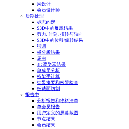
风设计
会员设计师
后期处理
标志约定
S3D中的反应结果
剪力, 时刻, 扭转与轴向
S3D中的位移/偏转结果
强调
板分析结果
屈曲
3D渲染器结果
单成员分析
桁架手计算
结果摘要和极限检查
板截面切割
报告中
分析报告和物料清单
单会员报告
用户定义的屏幕截图
节点结果
会员结果