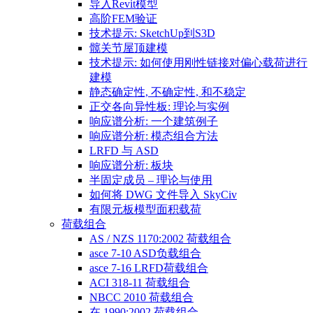
导入Revit模型
高阶FEM验证
技术提示: SketchUp到S3D
髋关节屋顶建模
技术提示: 如何使用刚性链接对偏心载荷进行
建模
静态确定性, 不确定性, 和不稳定
正交各向异性板: 理论与实例
响应谱分析: 一个建筑例子
响应谱分析: 模态组合方法
LRFD 与 ASD
响应谱分析: 板块
半固定成员 – 理论与使用
如何将 DWG 文件导入 SkyCiv
有限元板模型面积载荷
荷载组合
AS / NZS 1170:2002 荷载组合
asce 7-10 ASD负载组合
asce 7-16 LRFD荷载组合
ACI 318-11 荷载组合
NBCC 2010 荷载组合
在 1990:2002 荷载组合