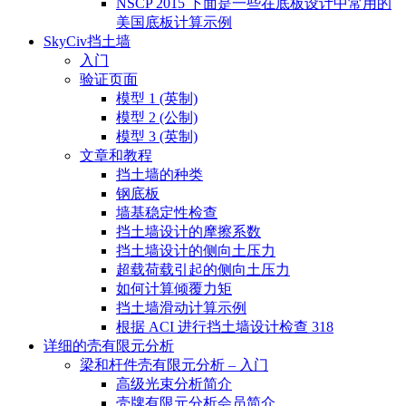
NSCP 2015 下面是一些在底板设计中常用的
美国底板计算示例
SkyCiv挡土墙
入门
验证页面
模型 1 (英制)
模型 2 (公制)
模型 3 (英制)
文章和教程
挡土墙的种类
钢底板
墙基稳定性检查
挡土墙设计的摩擦系数
挡土墙设计的侧向土压力
超载荷载引起的侧向土压力
如何计算倾覆力矩
挡土墙滑动计算示例
根据 ACI 进行挡土墙设计检查 318
详细的壳有限元分析
梁和杆件壳有限元分析 – 入门
高级光束分析简介
壳牌有限元分析会员简介