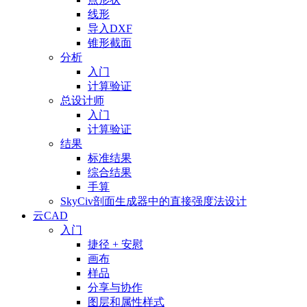
线形
导入DXF
锥形截面
分析
入门
计算验证
总设计师
入门
计算验证
结果
标准结果
综合结果
手算
SkyCiv剖面生成器中的直接强度法设计
云CAD
入门
捷径 + 安慰
画布
样品
分享与协作
图层和属性样式