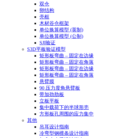
双仓
卵结构
壳框
木材谷仓框架
单位换算模型 (英制)
单位换算模型 (公制)
SJI验证
S3D平板验证模型
矩形板弯曲 – 固定在边缘
矩形板弯曲 – 固定在角落
矩形板弯曲 – 固定在边缘
矩形板弯曲 – 固定在角落
悬臂膜
90 压力度角悬臂板
带加劲肋板
立板平板
集中载荷下的半球形壳
方形板孔周围的应力集中
其他
吊耳设计指南
冷弯型钢檩条设计指南