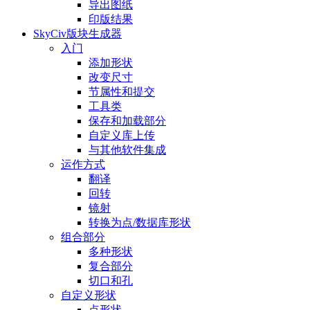
导出图纸
印版结果
SkyCiv版块生成器
入门
添加形状
改变尺寸
节属性和提交
工具类
保存和加载部分
自定义库上传
与其他软件集成
运作方式
翻译
回转
镜射
转换为点/数据库形状
组合部分
多种形状
复合部分
切口和孔
自定义形状
点形状