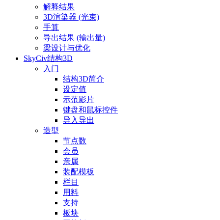
解释结果
3D渲染器 (光束)
手算
导出结果 (输出量)
梁设计与优化
SkyCiv结构3D
入门
结构3D简介
设定值
示范影片
键盘和鼠标控件
导入导出
造型
节点数
会员
亲属
装配模板
栏目
用料
支持
板块