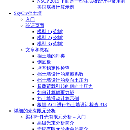
NSCP 2015 下面是一些在底板设计中常用的
美国底板计算示例
SkyCiv挡土墙
入门
验证页面
模型 1 (英制)
模型 2 (公制)
模型 3 (英制)
文章和教程
挡土墙的种类
钢底板
墙基稳定性检查
挡土墙设计的摩擦系数
挡土墙设计的侧向土压力
超载荷载引起的侧向土压力
如何计算倾覆力矩
挡土墙滑动计算示例
根据 ACI 进行挡土墙设计检查 318
详细的壳有限元分析
梁和杆件壳有限元分析 – 入门
高级光束分析简介
壳牌有限元分析会员简介