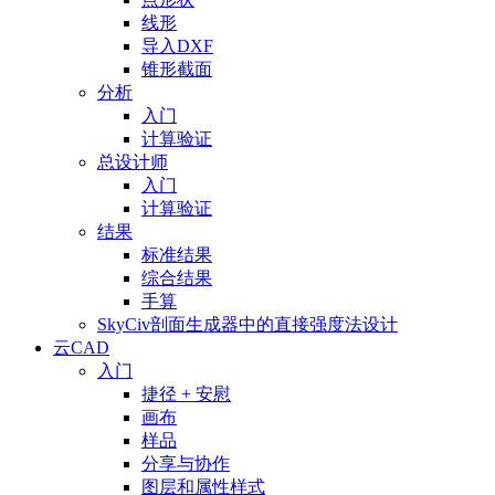
线形
导入DXF
锥形截面
分析
入门
计算验证
总设计师
入门
计算验证
结果
标准结果
综合结果
手算
SkyCiv剖面生成器中的直接强度法设计
云CAD
入门
捷径 + 安慰
画布
样品
分享与协作
图层和属性样式