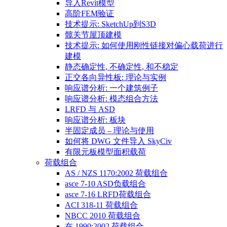
导入Revit模型
高阶FEM验证
技术提示: SketchUp到S3D
髋关节屋顶建模
技术提示: 如何使用刚性链接对偏心载荷进行
建模
静态确定性, 不确定性, 和不稳定
正交各向异性板: 理论与实例
响应谱分析: 一个建筑例子
响应谱分析: 模态组合方法
LRFD 与 ASD
响应谱分析: 板块
半固定成员 – 理论与使用
如何将 DWG 文件导入 SkyCiv
有限元板模型面积载荷
荷载组合
AS / NZS 1170:2002 荷载组合
asce 7-10 ASD负载组合
asce 7-16 LRFD荷载组合
ACI 318-11 荷载组合
NBCC 2010 荷载组合
在 1990:2002 荷载组合