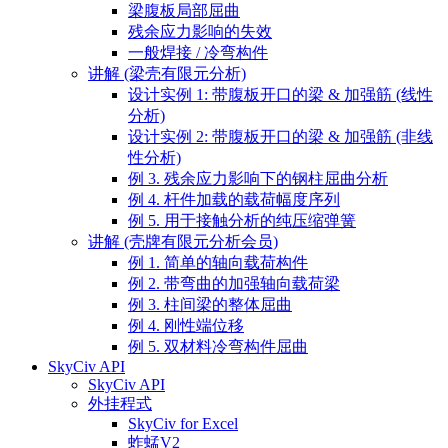
梁腹板局部屈曲
残余应力影响的失效
一般焊接 / 冷弯构件
讲解 (梁壳有限元分析)
设计实例 1: 带腹板开口的梁 & 加强筋 (线性
分析)
设计实例 2: 带腹板开口的梁 & 加强筋 (非线
性分析)
例 3. 残余应力影响下的钢柱屈曲分析
例 4. 杆件加载的载荷幅度序列
例 5. 用于接触分析的纯压缩弹簧
讲解 (壳牌有限元分析会员)
例 1. 简单的轴向载荷构件
例 2. 带弯曲的加强轴向载荷梁
例 3. 柱间梁的整体屈曲
例 4. 刚性端位移
例 5. 双材料冷弯构件屈曲
SkyCiv API
SkyCiv API
外挂程式
SkyCiv for Excel
蚱蜢V2