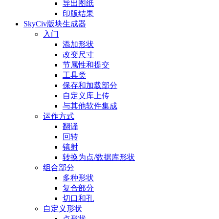
导出图纸
印版结果
SkyCiv版块生成器
入门
添加形状
改变尺寸
节属性和提交
工具类
保存和加载部分
自定义库上传
与其他软件集成
运作方式
翻译
回转
镜射
转换为点/数据库形状
组合部分
多种形状
复合部分
切口和孔
自定义形状
点形状