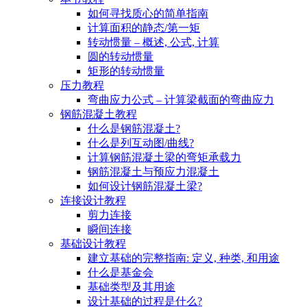
如何寻找质心的简单指南
计算面积的静态/第一矩
转动惯量 – 概述, 公式, 计算
圆的转动惯量
矩形的转动惯量
压力教程
弯曲应力公式 – 计算梁截面的弯曲应力
钢筋混凝土教程
什么是钢筋混凝土?
什么是列互动图/曲线?
计算钢筋混凝土梁的弯矩承载力
钢筋混凝土与预应力混凝土
如何设计钢筋混凝土梁?
连接设计教程
剪力连接
瞬间连接
基础设计教程
建立基础的完整指南: 定义, 种类, 和用途
什么是基金会
基础类型及其用途
设计基础的过程是什么?