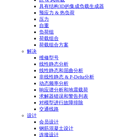
具有结构3D的集成负载生成器
预应力 & 热负荷
压力
自重
负荷组
荷载组合
荷载组合方案
解决
维修型号
线性静态分析
线性静态和屈曲分析
非线性静态 & P-Delta分析
动态频率分析
响应谱分析和地震载荷
求解器错误和警告列表
对模型进行故障排除
交通线路
设计
会员设计
钢筋混凝土设计
连接设计