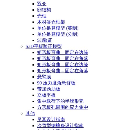
双仓
卵结构
壳框
木材谷仓框架
单位换算模型 (英制)
单位换算模型 (公制)
SJI验证
S3D平板验证模型
矩形板弯曲 – 固定在边缘
矩形板弯曲 – 固定在角落
矩形板弯曲 – 固定在边缘
矩形板弯曲 – 固定在角落
悬臂膜
90 压力度角悬臂板
带加劲肋板
立板平板
集中载荷下的半球形壳
方形板孔周围的应力集中
其他
吊耳设计指南
冷弯型钢檩条设计指南