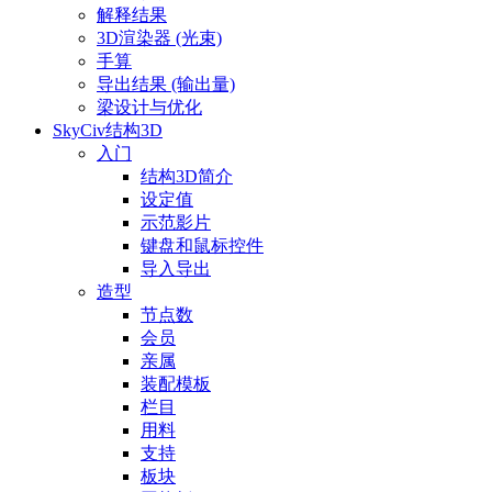
解释结果
3D渲染器 (光束)
手算
导出结果 (输出量)
梁设计与优化
SkyCiv结构3D
入门
结构3D简介
设定值
示范影片
键盘和鼠标控件
导入导出
造型
节点数
会员
亲属
装配模板
栏目
用料
支持
板块