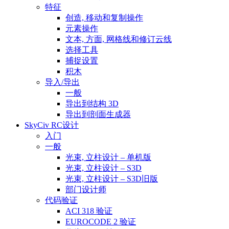
特征
创造, 移动和复制操作
元素操作
文本, 方面, 网格线和修订云线
选择工具
捕捉设置
积木
导入/导出
一般
导出到结构 3D
导出到剖面生成器
SkyCiv RC设计
入门
一般
光束, 立柱设计 – 单机版
光束, 立柱设计 – S3D
光束, 立柱设计 – S3D旧版
部门设计师
代码验证
ACI 318 验证
EUROCODE 2 验证