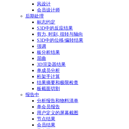
风设计
会员设计师
后期处理
标志约定
S3D中的反应结果
剪力, 时刻, 扭转与轴向
S3D中的位移/偏转结果
强调
板分析结果
屈曲
3D渲染器结果
单成员分析
桁架手计算
结果摘要和极限检查
板截面切割
报告中
分析报告和物料清单
单会员报告
用户定义的屏幕截图
节点结果
会员结果