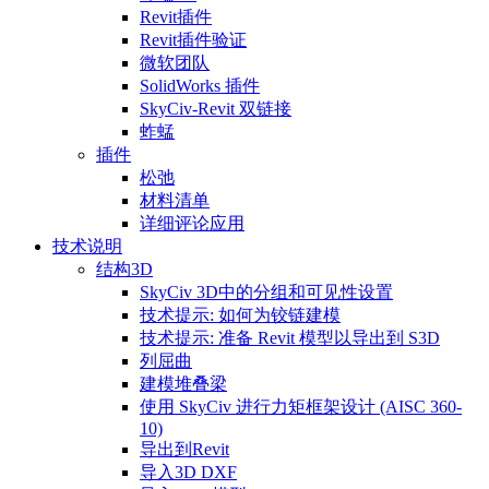
Revit插件
Revit插件验证
微软团队
SolidWorks 插件
SkyCiv-Revit 双链接
蚱蜢
插件
松弛
材料清单
详细评论应用
技术说明
结构3D
SkyCiv 3D中的分组和可见性设置
技术提示: 如何为铰链建模
技术提示: 准备 Revit 模型以导出到 S3D
列屈曲
建模堆叠梁
使用 SkyCiv 进行力矩框架设计 (AISC 360-
10)
导出到Revit
导入3D DXF