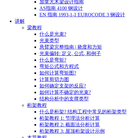
加拿大木梁设计指南
AS指南 4100 钢设计
EN 指南 1993-1-1 EUROCODE 3 钢设计
讲解
梁教程
什么是光束?
光束类型
悬臂梁完整指南 | 挠度和力矩
光束偏转: 定义, 公式, 和例子
什么是弯矩?
弯矩公式和方程式
如何计算弯矩图?
计算剪切力图
如何确定支架的反应?
如何计算不确定的光束?
结构分析中的支撑类型
桁架教程
什么是桁架? 结构工程中常见的桁架类型
桁架教程 1: 节理法分析计算
桁架教程 2: 截面法分析计算
桁架教程 3: 屋顶桁架设计示例
本节教程