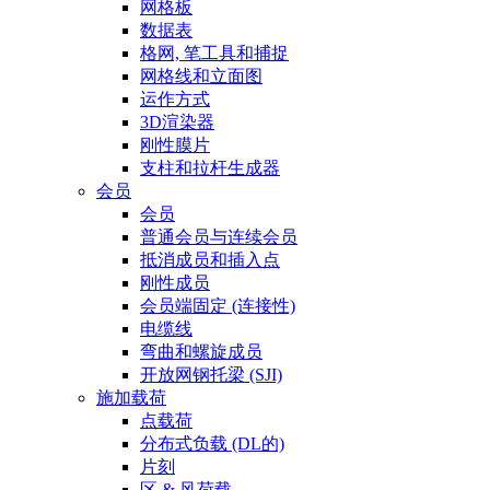
网格板
数据表
格网, 笔工具和捕捉
网格线和立面图
运作方式
3D渲染器
刚性膜片
支柱和拉杆生成器
会员
会员
普通会员与连续会员
抵消成员和插入点
刚性成员
会员端固定 (连接性)
电缆线
弯曲和螺旋成员
开放网钢托梁 (SJI)
施加载荷
点载荷
分布式负载 (DL的)
片刻
区 & 风荷载