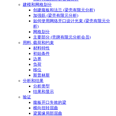
建模和网格划分
创建腹板和法兰 (梁壳有限元分析)
加强筋 (梁壳有限元分析)
如何使用网络开口设计光束 (梁壳有限元分
析)
网格划分
主要部分 (壳牌有限元分析会员)
用料, 载荷和约束
材料特性
初始条件
边界
负荷
移位
斯普林斯
分析和结果
分析类型
结果和显示
验证
腹板开口失效的梁
横向扭转屈曲
梁翼缘局部屈曲