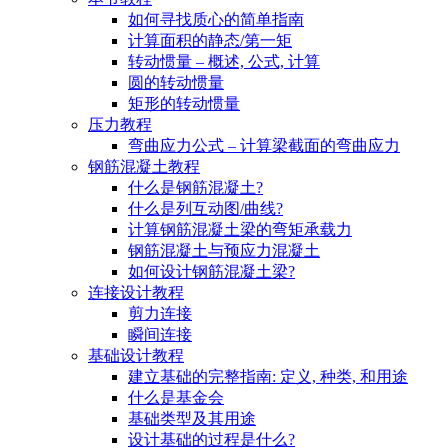
如何寻找质心的简单指南
计算面积的静态/第一矩
转动惯量 – 概述, 公式, 计算
圆的转动惯量
矩形的转动惯量
压力教程
弯曲应力公式 – 计算梁截面的弯曲应力
钢筋混凝土教程
什么是钢筋混凝土?
什么是列互动图/曲线?
计算钢筋混凝土梁的弯矩承载力
钢筋混凝土与预应力混凝土
如何设计钢筋混凝土梁?
连接设计教程
剪力连接
瞬间连接
基础设计教程
建立基础的完整指南: 定义, 种类, 和用途
什么是基金会
基础类型及其用途
设计基础的过程是什么?