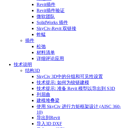
Revit插件
Revit插件验证
微软团队
SolidWorks 插件
SkyCiv-Revit 双链接
蚱蜢
插件
松弛
材料清单
详细评论应用
技术说明
结构3D
SkyCiv 3D中的分组和可见性设置
技术提示: 如何为铰链建模
技术提示: 准备 Revit 模型以导出到 S3D
列屈曲
建模堆叠梁
使用 SkyCiv 进行力矩框架设计 (AISC 360-
10)
导出到Revit
导入3D DXF