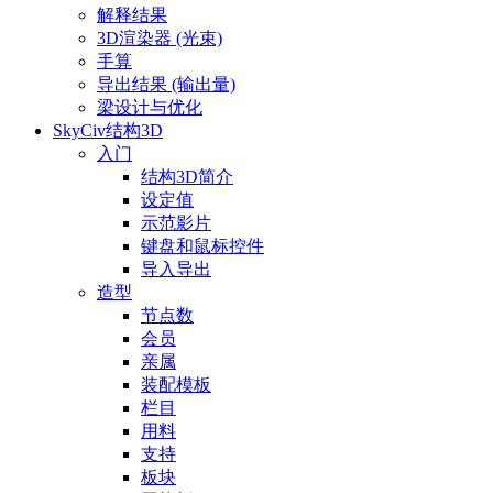
解释结果
3D渲染器 (光束)
手算
导出结果 (输出量)
梁设计与优化
SkyCiv结构3D
入门
结构3D简介
设定值
示范影片
键盘和鼠标控件
导入导出
造型
节点数
会员
亲属
装配模板
栏目
用料
支持
板块