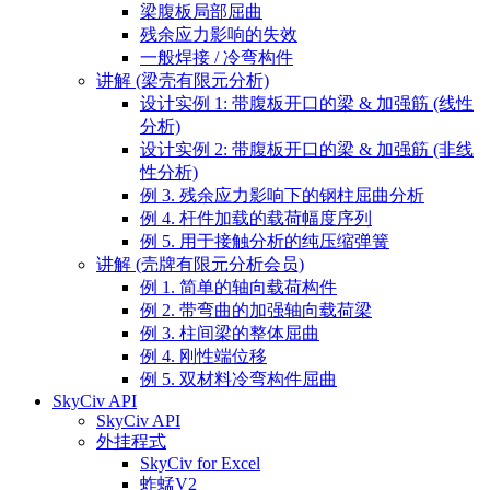
梁腹板局部屈曲
残余应力影响的失效
一般焊接 / 冷弯构件
讲解 (梁壳有限元分析)
设计实例 1: 带腹板开口的梁 & 加强筋 (线性
分析)
设计实例 2: 带腹板开口的梁 & 加强筋 (非线
性分析)
例 3. 残余应力影响下的钢柱屈曲分析
例 4. 杆件加载的载荷幅度序列
例 5. 用于接触分析的纯压缩弹簧
讲解 (壳牌有限元分析会员)
例 1. 简单的轴向载荷构件
例 2. 带弯曲的加强轴向载荷梁
例 3. 柱间梁的整体屈曲
例 4. 刚性端位移
例 5. 双材料冷弯构件屈曲
SkyCiv API
SkyCiv API
外挂程式
SkyCiv for Excel
蚱蜢V2