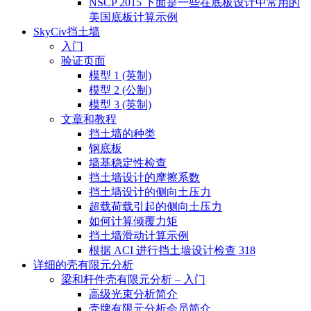
NSCP 2015 下面是一些在底板设计中常用的
美国底板计算示例
SkyCiv挡土墙
入门
验证页面
模型 1 (英制)
模型 2 (公制)
模型 3 (英制)
文章和教程
挡土墙的种类
钢底板
墙基稳定性检查
挡土墙设计的摩擦系数
挡土墙设计的侧向土压力
超载荷载引起的侧向土压力
如何计算倾覆力矩
挡土墙滑动计算示例
根据 ACI 进行挡土墙设计检查 318
详细的壳有限元分析
梁和杆件壳有限元分析 – 入门
高级光束分析简介
壳牌有限元分析会员简介