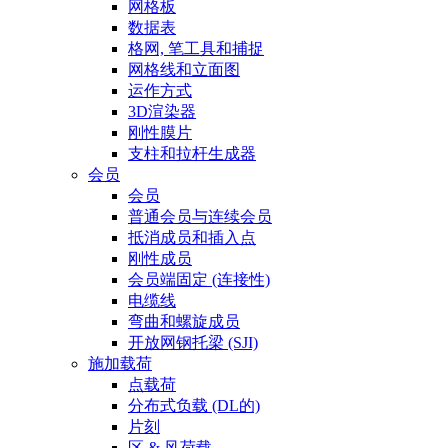
网格板
数据表
格网, 笔工具和捕捉
网格线和立面图
运作方式
3D渲染器
刚性膜片
支柱和拉杆生成器
会员
会员
普通会员与连续会员
抵消成员和插入点
刚性成员
会员端固定 (连接性)
电缆线
弯曲和螺旋成员
开放网钢托梁 (SJI)
施加载荷
点载荷
分布式负载 (DL的)
片刻
区 & 风荷载