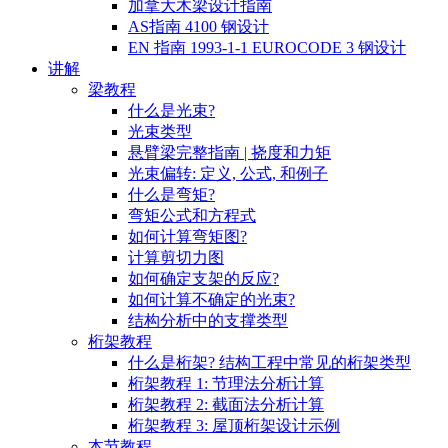
加拿大木梁设计指南
AS指南 4100 钢设计
EN 指南 1993-1-1 EUROCODE 3 钢设计
讲解
梁教程
什么是光束?
光束类型
悬臂梁完整指南 | 挠度和力矩
光束偏转: 定义, 公式, 和例子
什么是弯矩?
弯矩公式和方程式
如何计算弯矩图?
计算剪切力图
如何确定支架的反应?
如何计算不确定的光束?
结构分析中的支撑类型
桁架教程
什么是桁架? 结构工程中常见的桁架类型
桁架教程 1: 节理法分析计算
桁架教程 2: 截面法分析计算
桁架教程 3: 屋顶桁架设计示例
本节教程