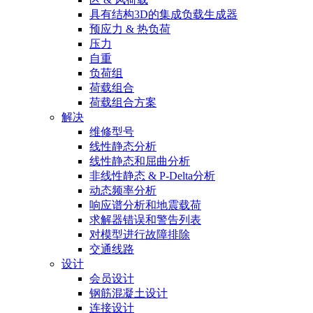
具有结构3D的集成负载生成器
预应力 & 热负荷
压力
自重
负荷组
荷载组合
荷载组合方案
解决
维修型号
线性静态分析
线性静态和屈曲分析
非线性静态 & P-Delta分析
动态频率分析
响应谱分析和地震载荷
求解器错误和警告列表
对模型进行故障排除
交通线路
设计
会员设计
钢筋混凝土设计
连接设计