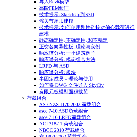
导入Revit模型
高阶FEM验证
技术提示: SketchUp到S3D
髋关节屋顶建模
技术提示: 如何使用刚性链接对偏心载荷进行
建模
静态确定性, 不确定性, 和不稳定
正交各向异性板: 理论与实例
响应谱分析: 一个建筑例子
响应谱分析: 模态组合方法
LRFD 与 ASD
响应谱分析: 板块
半固定成员 – 理论与使用
如何将 DWG 文件导入 SkyCiv
有限元板模型面积载荷
荷载组合
AS / NZS 1170:2002 荷载组合
asce 7-10 ASD负载组合
asce 7-16 LRFD荷载组合
ACI 318-11 荷载组合
NBCC 2010 荷载组合
在 1990:2002 荷载组合