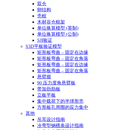
双仓
卵结构
壳框
木材谷仓框架
单位换算模型 (英制)
单位换算模型 (公制)
SJI验证
S3D平板验证模型
矩形板弯曲 – 固定在边缘
矩形板弯曲 – 固定在角落
矩形板弯曲 – 固定在边缘
矩形板弯曲 – 固定在角落
悬臂膜
90 压力度角悬臂板
带加劲肋板
立板平板
集中载荷下的半球形壳
方形板孔周围的应力集中
其他
吊耳设计指南
冷弯型钢檩条设计指南