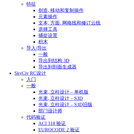
特征
创造, 移动和复制操作
元素操作
文本, 方面, 网格线和修订云线
选择工具
捕捉设置
积木
导入/导出
一般
导出到结构 3D
导出到剖面生成器
SkyCiv RC设计
入门
一般
光束, 立柱设计 – 单机版
光束, 立柱设计 – S3D
光束, 立柱设计 – S3D旧版
部门设计师
代码验证
ACI 318 验证
EUROCODE 2 验证