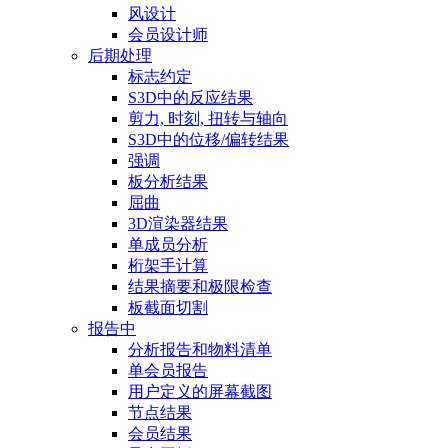
风设计
会员设计师
后期处理
标志约定
S3D中的反应结果
剪力, 时刻, 扭转与轴向
S3D中的位移/偏转结果
强调
板分析结果
屈曲
3D渲染器结果
单成员分析
桁架手计算
结果摘要和极限检查
板截面切割
报告中
分析报告和物料清单
单会员报告
用户定义的屏幕截图
节点结果
会员结果