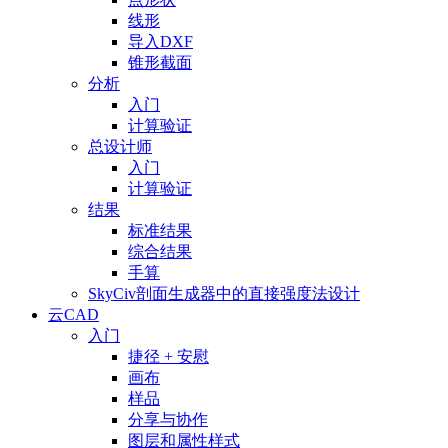
线形
导入DXF
锥形截面
分析
入门
计算验证
总设计师
入门
计算验证
结果
标准结果
综合结果
手算
SkyCiv剖面生成器中的直接强度法设计
云CAD
入门
捷径 + 安慰
画布
样品
分享与协作
图层和属性样式