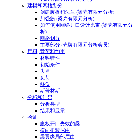
建模和网格划分
创建腹板和法兰 (梁壳有限元分析)
加强筋 (梁壳有限元分析)
如何使用网络开口设计光束 (梁壳有限元分
析)
网格划分
主要部分 (壳牌有限元分析会员)
用料, 载荷和约束
材料特性
初始条件
边界
负荷
移位
斯普林斯
分析和结果
分析类型
结果和显示
验证
腹板开口失效的梁
横向扭转屈曲
梁翼缘局部屈曲