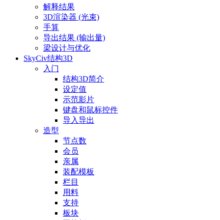
解释结果
3D渲染器 (光束)
手算
导出结果 (输出量)
梁设计与优化
SkyCiv结构3D
入门
结构3D简介
设定值
示范影片
键盘和鼠标控件
导入导出
造型
节点数
会员
亲属
装配模板
栏目
用料
支持
板块