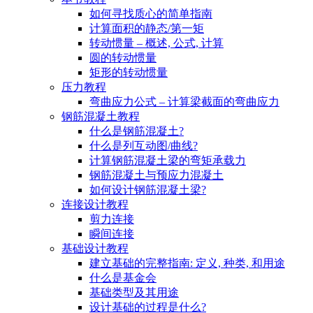
如何寻找质心的简单指南
计算面积的静态/第一矩
转动惯量 – 概述, 公式, 计算
圆的转动惯量
矩形的转动惯量
压力教程
弯曲应力公式 – 计算梁截面的弯曲应力
钢筋混凝土教程
什么是钢筋混凝土?
什么是列互动图/曲线?
计算钢筋混凝土梁的弯矩承载力
钢筋混凝土与预应力混凝土
如何设计钢筋混凝土梁?
连接设计教程
剪力连接
瞬间连接
基础设计教程
建立基础的完整指南: 定义, 种类, 和用途
什么是基金会
基础类型及其用途
设计基础的过程是什么?