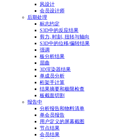
风设计
会员设计师
后期处理
标志约定
S3D中的反应结果
剪力, 时刻, 扭转与轴向
S3D中的位移/偏转结果
强调
板分析结果
屈曲
3D渲染器结果
单成员分析
桁架手计算
结果摘要和极限检查
板截面切割
报告中
分析报告和物料清单
单会员报告
用户定义的屏幕截图
节点结果
会员结果