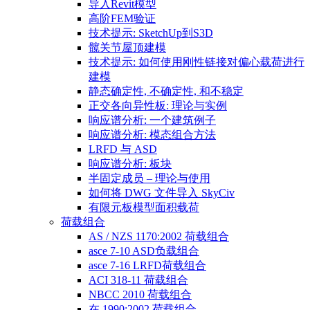
导入Revit模型
高阶FEM验证
技术提示: SketchUp到S3D
髋关节屋顶建模
技术提示: 如何使用刚性链接对偏心载荷进行
建模
静态确定性, 不确定性, 和不稳定
正交各向异性板: 理论与实例
响应谱分析: 一个建筑例子
响应谱分析: 模态组合方法
LRFD 与 ASD
响应谱分析: 板块
半固定成员 – 理论与使用
如何将 DWG 文件导入 SkyCiv
有限元板模型面积载荷
荷载组合
AS / NZS 1170:2002 荷载组合
asce 7-10 ASD负载组合
asce 7-16 LRFD荷载组合
ACI 318-11 荷载组合
NBCC 2010 荷载组合
在 1990:2002 荷载组合