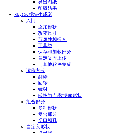
导出图纸
印版结果
SkyCiv版块生成器
入门
添加形状
改变尺寸
节属性和提交
工具类
保存和加载部分
自定义库上传
与其他软件集成
运作方式
翻译
回转
镜射
转换为点/数据库形状
组合部分
多种形状
复合部分
切口和孔
自定义形状
点形状