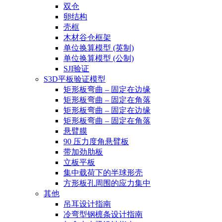
双仓
卵结构
壳框
木材谷仓框架
单位换算模型 (英制)
单位换算模型 (公制)
SJI验证
S3D平板验证模型
矩形板弯曲 – 固定在边缘
矩形板弯曲 – 固定在角落
矩形板弯曲 – 固定在边缘
矩形板弯曲 – 固定在角落
悬臂膜
90 压力度角悬臂板
带加劲肋板
立板平板
集中载荷下的半球形壳
方形板孔周围的应力集中
其他
吊耳设计指南
冷弯型钢檩条设计指南