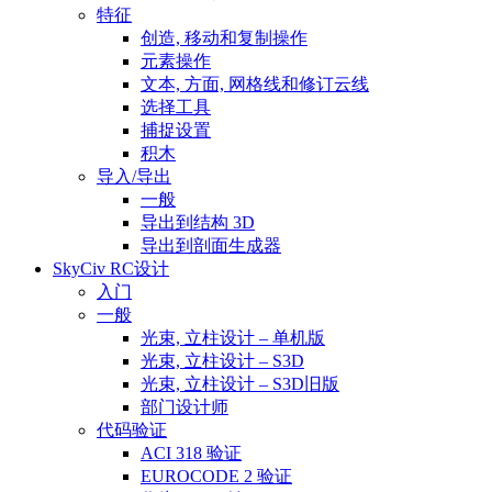
特征
创造, 移动和复制操作
元素操作
文本, 方面, 网格线和修订云线
选择工具
捕捉设置
积木
导入/导出
一般
导出到结构 3D
导出到剖面生成器
SkyCiv RC设计
入门
一般
光束, 立柱设计 – 单机版
光束, 立柱设计 – S3D
光束, 立柱设计 – S3D旧版
部门设计师
代码验证
ACI 318 验证
EUROCODE 2 验证