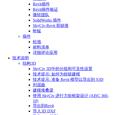
Revit插件
Revit插件验证
微软团队
SolidWorks 插件
SkyCiv-Revit 双链接
蚱蜢
插件
松弛
材料清单
详细评论应用
技术说明
结构3D
SkyCiv 3D中的分组和可见性设置
技术提示: 如何为铰链建模
技术提示: 准备 Revit 模型以导出到 S3D
列屈曲
建模堆叠梁
使用 SkyCiv 进行力矩框架设计 (AISC 360-
10)
导出到Revit
导入3D DXF