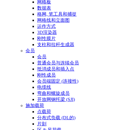
网格板
数据表
格网, 笔工具和捕捉
网格线和立面图
运作方式
3D渲染器
刚性膜片
支柱和拉杆生成器
会员
会员
普通会员与连续会员
抵消成员和插入点
刚性成员
会员端固定 (连接性)
电缆线
弯曲和螺旋成员
开放网钢托梁 (SJI)
施加载荷
点载荷
分布式负载 (DL的)
片刻
区 & 风荷载