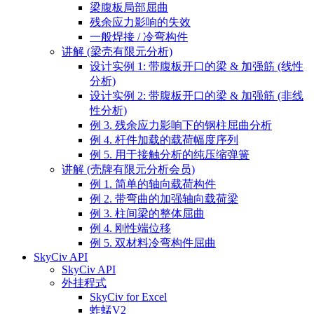
梁腹板局部屈曲
残余应力影响的失效
一般焊接 / 冷弯构件
讲解 (梁壳有限元分析)
设计实例 1: 带腹板开口的梁 & 加强筋 (线性
分析)
设计实例 2: 带腹板开口的梁 & 加强筋 (非线
性分析)
例 3. 残余应力影响下的钢柱屈曲分析
例 4. 杆件加载的载荷幅度序列
例 5. 用于接触分析的纯压缩弹簧
讲解 (壳牌有限元分析会员)
例 1. 简单的轴向载荷构件
例 2. 带弯曲的加强轴向载荷梁
例 3. 柱间梁的整体屈曲
例 4. 刚性端位移
例 5. 双材料冷弯构件屈曲
SkyCiv API
SkyCiv API
外挂程式
SkyCiv for Excel
蚱蜢V2