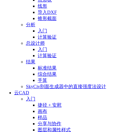
线形
导入DXF
锥形截面
分析
入门
计算验证
总设计师
入门
计算验证
结果
标准结果
综合结果
手算
SkyCiv剖面生成器中的直接强度法设计
云CAD
入门
捷径 + 安慰
画布
样品
分享与协作
图层和属性样式