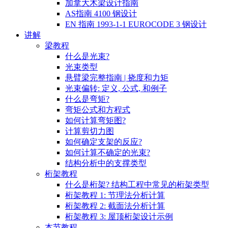
加拿大木梁设计指南
AS指南 4100 钢设计
EN 指南 1993-1-1 EUROCODE 3 钢设计
讲解
梁教程
什么是光束?
光束类型
悬臂梁完整指南 | 挠度和力矩
光束偏转: 定义, 公式, 和例子
什么是弯矩?
弯矩公式和方程式
如何计算弯矩图?
计算剪切力图
如何确定支架的反应?
如何计算不确定的光束?
结构分析中的支撑类型
桁架教程
什么是桁架? 结构工程中常见的桁架类型
桁架教程 1: 节理法分析计算
桁架教程 2: 截面法分析计算
桁架教程 3: 屋顶桁架设计示例
本节教程