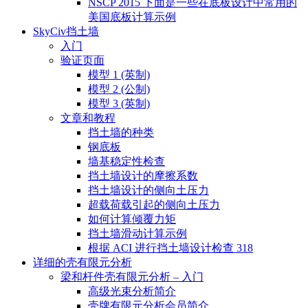
NSCP 2015 下面是一些在底板设计中常用的
美国底板计算示例
SkyCiv挡土墙
入门
验证页面
模型 1 (英制)
模型 2 (公制)
模型 3 (英制)
文章和教程
挡土墙的种类
钢底板
墙基稳定性检查
挡土墙设计的摩擦系数
挡土墙设计的侧向土压力
超载荷载引起的侧向土压力
如何计算倾覆力矩
挡土墙滑动计算示例
根据 ACI 进行挡土墙设计检查 318
详细的壳有限元分析
梁和杆件壳有限元分析 – 入门
高级光束分析简介
壳牌有限元分析会员简介