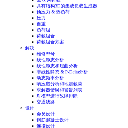
具有结构3D的集成负载生成器
预应力 & 热负荷
压力
自重
负荷组
荷载组合
荷载组合方案
解决
维修型号
线性静态分析
线性静态和屈曲分析
非线性静态 & P-Delta分析
动态频率分析
响应谱分析和地震载荷
求解器错误和警告列表
对模型进行故障排除
交通线路
设计
会员设计
钢筋混凝土设计
连接设计