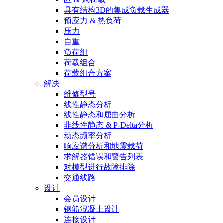
具有结构3D的集成负载生成器
预应力 & 热负荷
压力
自重
负荷组
荷载组合
荷载组合方案
解决
维修型号
线性静态分析
线性静态和屈曲分析
非线性静态 & P-Delta分析
动态频率分析
响应谱分析和地震载荷
求解器错误和警告列表
对模型进行故障排除
交通线路
设计
会员设计
钢筋混凝土设计
连接设计