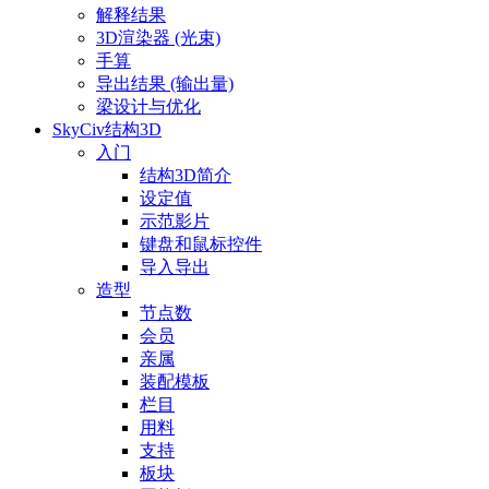
解释结果
3D渲染器 (光束)
手算
导出结果 (输出量)
梁设计与优化
SkyCiv结构3D
入门
结构3D简介
设定值
示范影片
键盘和鼠标控件
导入导出
造型
节点数
会员
亲属
装配模板
栏目
用料
支持
板块