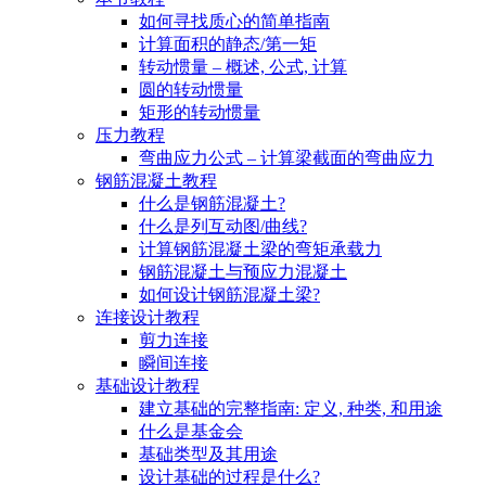
如何寻找质心的简单指南
计算面积的静态/第一矩
转动惯量 – 概述, 公式, 计算
圆的转动惯量
矩形的转动惯量
压力教程
弯曲应力公式 – 计算梁截面的弯曲应力
钢筋混凝土教程
什么是钢筋混凝土?
什么是列互动图/曲线?
计算钢筋混凝土梁的弯矩承载力
钢筋混凝土与预应力混凝土
如何设计钢筋混凝土梁?
连接设计教程
剪力连接
瞬间连接
基础设计教程
建立基础的完整指南: 定义, 种类, 和用途
什么是基金会
基础类型及其用途
设计基础的过程是什么?