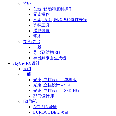
特征
创造, 移动和复制操作
元素操作
文本, 方面, 网格线和修订云线
选择工具
捕捉设置
积木
导入/导出
一般
导出到结构 3D
导出到剖面生成器
SkyCiv RC设计
入门
一般
光束, 立柱设计 – 单机版
光束, 立柱设计 – S3D
光束, 立柱设计 – S3D旧版
部门设计师
代码验证
ACI 318 验证
EUROCODE 2 验证