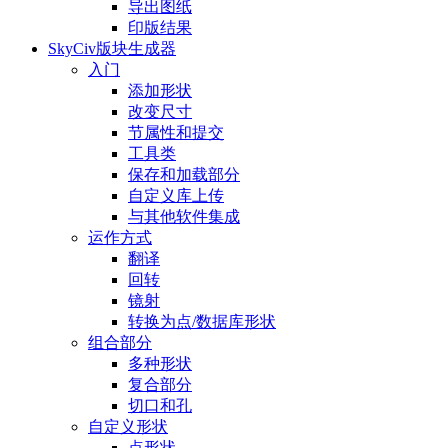
导出图纸
印版结果
SkyCiv版块生成器
入门
添加形状
改变尺寸
节属性和提交
工具类
保存和加载部分
自定义库上传
与其他软件集成
运作方式
翻译
回转
镜射
转换为点/数据库形状
组合部分
多种形状
复合部分
切口和孔
自定义形状
点形状