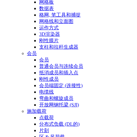
网格板
数据表
格网, 笔工具和捕捉
网格线和立面图
运作方式
3D渲染器
刚性膜片
支柱和拉杆生成器
会员
会员
普通会员与连续会员
抵消成员和插入点
刚性成员
会员端固定 (连接性)
电缆线
弯曲和螺旋成员
开放网钢托梁 (SJI)
施加载荷
点载荷
分布式负载 (DL的)
片刻
区 & 风荷载