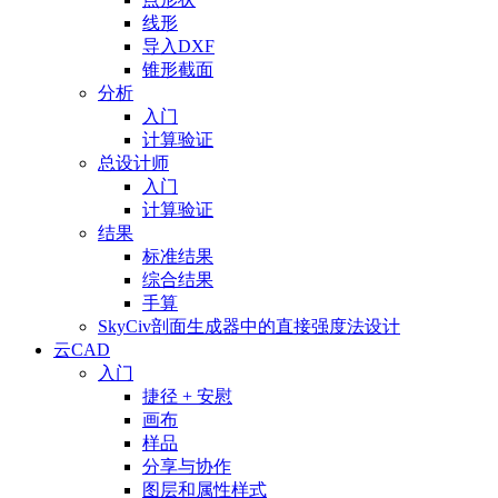
线形
导入DXF
锥形截面
分析
入门
计算验证
总设计师
入门
计算验证
结果
标准结果
综合结果
手算
SkyCiv剖面生成器中的直接强度法设计
云CAD
入门
捷径 + 安慰
画布
样品
分享与协作
图层和属性样式