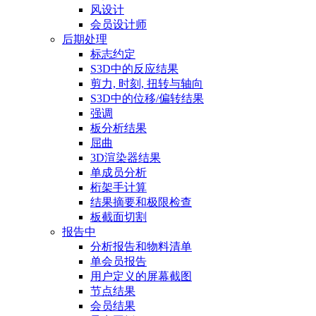
风设计
会员设计师
后期处理
标志约定
S3D中的反应结果
剪力, 时刻, 扭转与轴向
S3D中的位移/偏转结果
强调
板分析结果
屈曲
3D渲染器结果
单成员分析
桁架手计算
结果摘要和极限检查
板截面切割
报告中
分析报告和物料清单
单会员报告
用户定义的屏幕截图
节点结果
会员结果