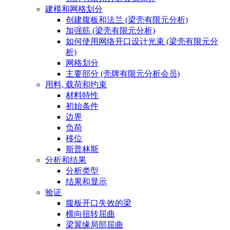
建模和网格划分
创建腹板和法兰 (梁壳有限元分析)
加强筋 (梁壳有限元分析)
如何使用网络开口设计光束 (梁壳有限元分
析)
网格划分
主要部分 (壳牌有限元分析会员)
用料, 载荷和约束
材料特性
初始条件
边界
负荷
移位
斯普林斯
分析和结果
分析类型
结果和显示
验证
腹板开口失效的梁
横向扭转屈曲
梁翼缘局部屈曲