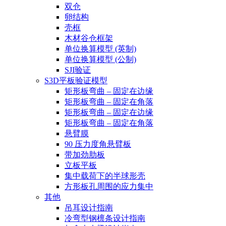
双仓
卵结构
壳框
木材谷仓框架
单位换算模型 (英制)
单位换算模型 (公制)
SJI验证
S3D平板验证模型
矩形板弯曲 – 固定在边缘
矩形板弯曲 – 固定在角落
矩形板弯曲 – 固定在边缘
矩形板弯曲 – 固定在角落
悬臂膜
90 压力度角悬臂板
带加劲肋板
立板平板
集中载荷下的半球形壳
方形板孔周围的应力集中
其他
吊耳设计指南
冷弯型钢檩条设计指南