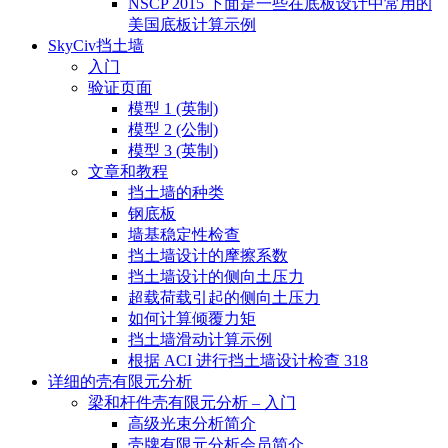
NSCP 2015 下面是一些在底板设计中常用的
美国底板计算示例
SkyCiv挡土墙
入门
验证页面
模型 1 (英制)
模型 2 (公制)
模型 3 (英制)
文章和教程
挡土墙的种类
钢底板
墙基稳定性检查
挡土墙设计的摩擦系数
挡土墙设计的侧向土压力
超载荷载引起的侧向土压力
如何计算倾覆力矩
挡土墙滑动计算示例
根据 ACI 进行挡土墙设计检查 318
详细的壳有限元分析
梁和杆件壳有限元分析 – 入门
高级光束分析简介
壳牌有限元分析会员简介