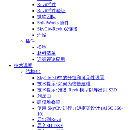
Revit插件
Revit插件验证
微软团队
SolidWorks 插件
SkyCiv-Revit 双链接
蚱蜢
插件
松弛
材料清单
详细评论应用
技术说明
结构3D
SkyCiv 3D中的分组和可见性设置
技术提示: 如何为铰链建模
技术提示: 准备 Revit 模型以导出到 S3D
列屈曲
建模堆叠梁
使用 SkyCiv 进行力矩框架设计 (AISC 360-
10)
导出到Revit
导入3D DXF