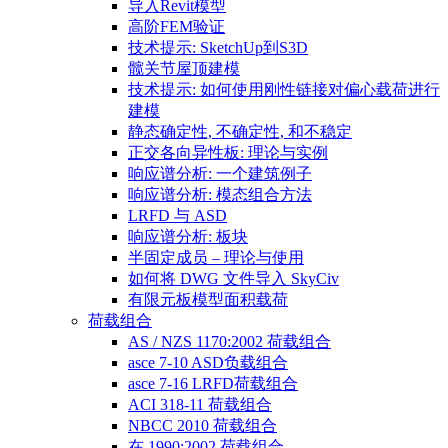
导入Revit模型
高阶FEM验证
技术提示: SketchUp到S3D
髋关节屋顶建模
技术提示: 如何使用刚性链接对偏心载荷进行
建模
静态确定性, 不确定性, 和不稳定
正交各向异性板: 理论与实例
响应谱分析: 一个建筑例子
响应谱分析: 模态组合方法
LRFD 与 ASD
响应谱分析: 板块
半固定成员 – 理论与使用
如何将 DWG 文件导入 SkyCiv
有限元板模型面积载荷
荷载组合
AS / NZS 1170:2002 荷载组合
asce 7-10 ASD负载组合
asce 7-16 LRFD荷载组合
ACI 318-11 荷载组合
NBCC 2010 荷载组合
在 1990:2002 荷载组合