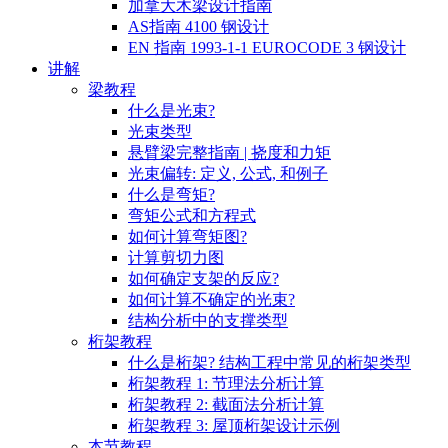
加拿大木梁设计指南
AS指南 4100 钢设计
EN 指南 1993-1-1 EUROCODE 3 钢设计
讲解
梁教程
什么是光束?
光束类型
悬臂梁完整指南 | 挠度和力矩
光束偏转: 定义, 公式, 和例子
什么是弯矩?
弯矩公式和方程式
如何计算弯矩图?
计算剪切力图
如何确定支架的反应?
如何计算不确定的光束?
结构分析中的支撑类型
桁架教程
什么是桁架? 结构工程中常见的桁架类型
桁架教程 1: 节理法分析计算
桁架教程 2: 截面法分析计算
桁架教程 3: 屋顶桁架设计示例
本节教程