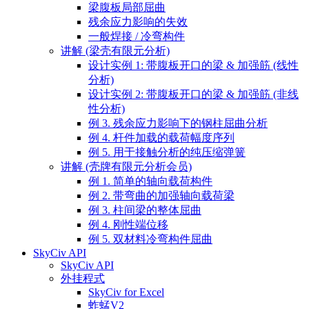
梁腹板局部屈曲
残余应力影响的失效
一般焊接 / 冷弯构件
讲解 (梁壳有限元分析)
设计实例 1: 带腹板开口的梁 & 加强筋 (线性
分析)
设计实例 2: 带腹板开口的梁 & 加强筋 (非线
性分析)
例 3. 残余应力影响下的钢柱屈曲分析
例 4. 杆件加载的载荷幅度序列
例 5. 用于接触分析的纯压缩弹簧
讲解 (壳牌有限元分析会员)
例 1. 简单的轴向载荷构件
例 2. 带弯曲的加强轴向载荷梁
例 3. 柱间梁的整体屈曲
例 4. 刚性端位移
例 5. 双材料冷弯构件屈曲
SkyCiv API
SkyCiv API
外挂程式
SkyCiv for Excel
蚱蜢V2