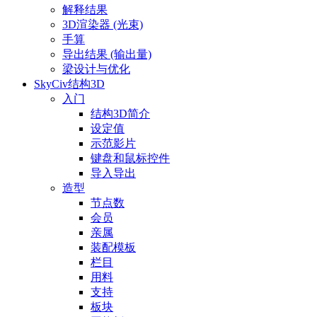
解释结果
3D渲染器 (光束)
手算
导出结果 (输出量)
梁设计与优化
SkyCiv结构3D
入门
结构3D简介
设定值
示范影片
键盘和鼠标控件
导入导出
造型
节点数
会员
亲属
装配模板
栏目
用料
支持
板块